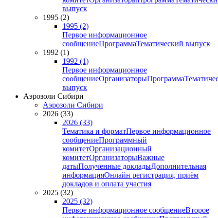
выпуск
1995 (2)
1995 (2)
Первое информационное
сообщение
Программа
Тематический выпуск
1992 (1)
1992 (1)
Первое информационное
сообщение
Организаторы
Программа
Тематиче
выпуск
Аэрозоли Сибири
Аэрозоли Сибири
2026 (33)
2026 (33)
Тематика и формат
Первое информационное
сообщение
Программный
комитет
Организационный
комитет
Организаторы
Важные
даты
Полученные доклады
Дополнительная
информация
Онлайн регистрация, приём
докладов и оплата участия
2025 (32)
2025 (32)
Первое информационное сообщение
Второе