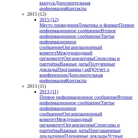
выпуск
Дополнительная
информация
Контакты
2015 (12)
2015 (12)
Место проведения
Тематика и формат
Первое
информационное сообщение
Второе
информационное сообщение
Третье
информационное
сообщение
Организационный
комитет
Международный
оргкомитет
Организаторы
Спонсоры и
партнёры
Важные даты
Полученные
доклады
Программа (.pdf)
Отчет о
конференции
Дополнительная
информация
Контакты
2013 (11)
2013 (11)
Первое информационное сообщение
Второе
информационное сообщение
Третье
информационное
сообщение
Организационный
комитет
Международный
оргкомитет
Организаторы
Спонсоры и
партнёры
Важные даты
Приглашенные
докладчики
Пленарные доклады
Устные