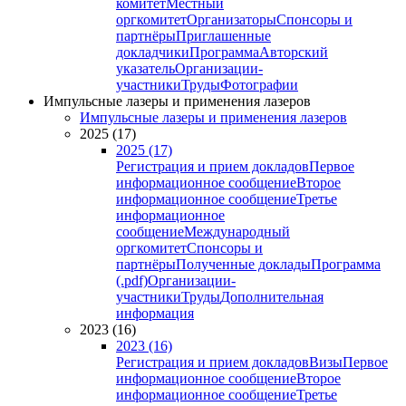
комитет
Местный
оргкомитет
Организаторы
Спонсоры и
партнёры
Приглашенные
докладчики
Программа
Авторский
указатель
Организации-
участники
Труды
Фотографии
Импульсные лазеры и применения лазеров
Импульсные лазеры и применения лазеров
2025 (17)
2025 (17)
Регистрация и прием докладов
Первое
информационное сообщение
Второе
информационное сообщение
Третье
информационное
сообщение
Международный
оргкомитет
Спонсоры и
партнёры
Полученные доклады
Программа
(.pdf)
Организации-
участники
Труды
Дополнительная
информация
2023 (16)
2023 (16)
Регистрация и прием докладов
Визы
Первое
информационное сообщение
Второе
информационное сообщение
Третье