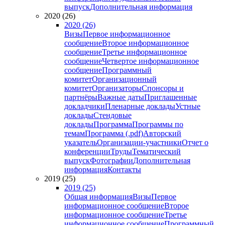
выпуск
Дополнительная информация
2020 (26)
2020 (26)
Визы
Первое информационное
сообщение
Второе информационное
сообщение
Третье информационное
сообщение
Четвертое информационное
сообщение
Программный
комитет
Организационный
комитет
Организаторы
Спонсоры и
партнёры
Важные даты
Приглашенные
докладчики
Пленарные доклады
Устные
доклады
Стендовые
доклады
Программа
Программы по
темам
Программа (.pdf)
Авторский
указатель
Организации-участники
Отчет о
конференции
Труды
Тематический
выпуск
Фотографии
Дополнительная
информация
Контакты
2019 (25)
2019 (25)
Общая информация
Визы
Первое
информационное сообщение
Второе
информационное сообщение
Третье
информационное сообщение
Программный