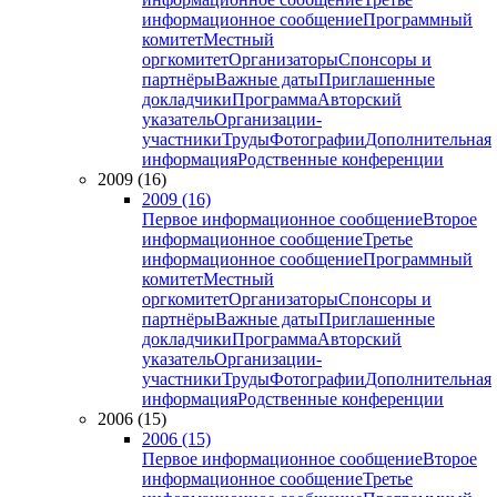
информационное сообщение
Программный
комитет
Местный
оргкомитет
Организаторы
Спонсоры и
партнёры
Важные даты
Приглашенные
докладчики
Программа
Авторский
указатель
Организации-
участники
Труды
Фотографии
Дополнительная
информация
Родственные конференции
2009 (16)
2009 (16)
Первое информационное сообщение
Второе
информационное сообщение
Третье
информационное сообщение
Программный
комитет
Местный
оргкомитет
Организаторы
Спонсоры и
партнёры
Важные даты
Приглашенные
докладчики
Программа
Авторский
указатель
Организации-
участники
Труды
Фотографии
Дополнительная
информация
Родственные конференции
2006 (15)
2006 (15)
Первое информационное сообщение
Второе
информационное сообщение
Третье