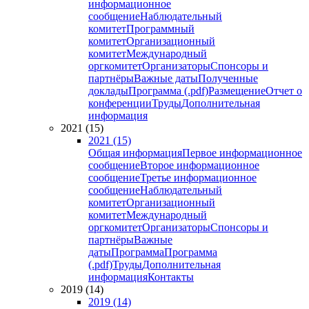
информационное
сообщение
Наблюдательный
комитет
Программный
комитет
Организационный
комитет
Международный
оргкомитет
Организаторы
Спонсоры и
партнёры
Важные даты
Полученные
доклады
Программа (.pdf)
Размещение
Отчет о
конференции
Труды
Дополнительная
информация
2021 (15)
2021 (15)
Общая информация
Первое информационное
сообщение
Второе информационное
сообщение
Третье информационное
сообщение
Наблюдательный
комитет
Организационный
комитет
Международный
оргкомитет
Организаторы
Спонсоры и
партнёры
Важные
даты
Программа
Программа
(.pdf)
Труды
Дополнительная
информация
Контакты
2019 (14)
2019 (14)