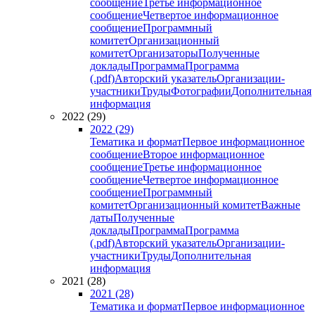
сообщение
Третье информационное
сообщение
Четвертое информационное
сообщение
Программный
комитет
Организационный
комитет
Организаторы
Полученные
доклады
Программа
Программа
(.pdf)
Авторский указатель
Организации-
участники
Труды
Фотографии
Дополнительная
информация
2022 (29)
2022 (29)
Тематика и формат
Первое информационное
сообщение
Второе информационное
сообщение
Третье информационное
сообщение
Четвертое информационное
сообщение
Программный
комитет
Организационный комитет
Важные
даты
Полученные
доклады
Программа
Программа
(.pdf)
Авторский указатель
Организации-
участники
Труды
Дополнительная
информация
2021 (28)
2021 (28)
Тематика и формат
Первое информационное