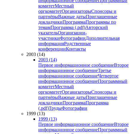
информационное сообщение
Программный
комитет
Местный
оргкомитет
Организаторы
Спонсоры и
партнёры
Важные даты
Приглашенные
докладчики
Программа
Программы по
темам
Программа (.pdf)
Авторский
указатель
Организации-
участники
Фотографии
Дополнительная
информация
Родственные
конференции
Контакты
2003 (14)
2003 (14)
Первое информационное сообщение
Второе
информационное сообщение
Третье
информационное сообщение
Четвертое
информационное сообщение
Программный
комитет
Местный
оргкомитет
Организаторы
Спонсоры и
партнёры
Важные даты
Приглашенные
докладчики
Программа
Программа
(.pdf)
Труды
Фотографии
1999 (13)
1999 (13)
Первое информационное сообщение
Второе
информационное сообщение
Программный