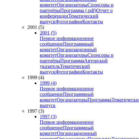
комитет
Организаторы
Спонсоры и
партнёры
Программа (.pdf)
Отчет о
конференции
Тематический
выпуск
Фотографии
Контакты
2001 (5)
2001 (5)
Первое информационное
сообщение
Программный
комитет
Организационный
комитет
Организаторы
Спонсоры и
партнёры
Программа
Авторский
указатель
Тематический
выпуск
Фотографии
Контакты
1999 (4)
1999 (4)
Первое информационное
сообщение
Программный
комитет
Организаторы
Программа
Тематически
выпуск
1997 (3)
1997 (3)
Первое информационное
сообщение
Программный
комитет
Организационный
комитет
Организаторы
Программа
Тематически