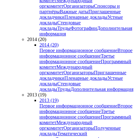
комитет
Международный
оргкомитет
Организаторы
Спонсоры и
партнёры
Важные даты
Приглашенные
докладчики
Пленарные доклады
Устные
доклады
Стендовые
доклады
Труды
Фотографии
Дополнительная
информация
2014 (20)
2014 (20)
Первое информационное сообщение
Второе
информационное сообщение
Третье
информационное сообщение
Программный
комитет
Международный
оргкомитет
Организаторы
Приглашенные
докладчики
Пленарные доклады
Устные
доклады
Стендовые
доклады
Труды
Дополнительная информация
2013 (19)
2013 (19)
Первое информационное сообщение
Второе
информационное сообщение
Третье
информационное сообщение
Программный
комитет
Международный
оргкомитет
Организаторы
Полученные
доклады
Тематический