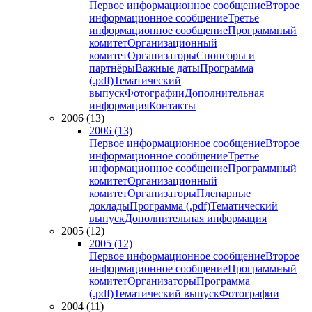
Первое информационное сообщение
Второе
информационное сообщение
Третье
информационное сообщение
Программный
комитет
Организационный
комитет
Организаторы
Спонсоры и
партнёры
Важные даты
Программа
(.pdf)
Тематический
выпуск
Фотографии
Дополнительная
информация
Контакты
2006 (13)
2006 (13)
Первое информационное сообщение
Второе
информационное сообщение
Третье
информационное сообщение
Программный
комитет
Организационный
комитет
Организаторы
Пленарные
доклады
Программа (.pdf)
Тематический
выпуск
Дополнительная информация
2005 (12)
2005 (12)
Первое информационное сообщение
Второе
информационное сообщение
Программный
комитет
Организаторы
Программа
(.pdf)
Тематический выпуск
Фотографии
2004 (11)