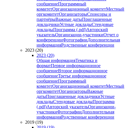
сообщение
Программный
комитет
Организационный комитет
Местный
оргкомитет
Организаторы
Спонсоры и
партнёры
Важные даты
Приглашенные
докладчики
Устные доклады
Стендовые
доклады
Программа (.pdf)
Авторский
указатель
Организации-участники
Отчет о
конференции
Фотографии
Дополнительная
информация
Родственные конференции
2023 (20)
2023 (20)
Общая информация
Тематика и
формат
Первое информационное
сообщение
Второе информационное
сообщение
Третье информационное
сообщение
Программный
комитет
Организационный комитет
Местный
оргкомитет
Организаторы
Важные
даты
Приглашенные докладчики
Устные
доклады
Стендовые доклады
Программа
(.pdf)
Авторский указатель
Организации-
участники
Фотографии
Дополнительная
информация
Родственные конференции
2019 (19)
2019 (19)