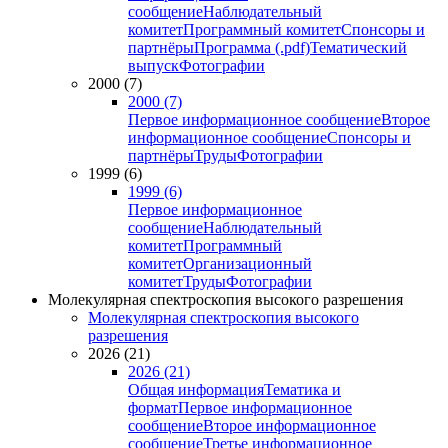
сообщение
Наблюдательный
комитет
Программный комитет
Спонсоры и
партнёры
Программа (.pdf)
Тематический
выпуск
Фотографии
2000 (7)
2000 (7)
Первое информационное сообщение
Второе
информационное сообщение
Спонсоры и
партнёры
Труды
Фотографии
1999 (6)
1999 (6)
Первое информационное
сообщение
Наблюдательный
комитет
Программный
комитет
Организационный
комитет
Труды
Фотографии
Молекулярная спектроскопия высокого разрешения
Молекулярная спектроскопия высокого
разрешения
2026 (21)
2026 (21)
Общая информация
Тематика и
формат
Первое информационное
сообщение
Второе информационное
сообщение
Третье информационное