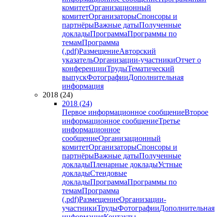
комитет
Организационный
комитет
Организаторы
Спонсоры и
партнёры
Важные даты
Полученные
доклады
Программа
Программы по
темам
Программа
(.pdf)
Размещение
Авторский
указатель
Организации-участники
Отчет о
конференции
Труды
Тематический
выпуск
Фотографии
Дополнительная
информация
2018 (24)
2018 (24)
Первое информационное сообщение
Второе
информационное сообщение
Третье
информационное
сообщение
Организационный
комитет
Организаторы
Спонсоры и
партнёры
Важные даты
Полученные
доклады
Пленарные доклады
Устные
доклады
Стендовые
доклады
Программа
Программы по
темам
Программа
(.pdf)
Размещение
Организации-
участники
Труды
Фотографии
Дополнительная
информация
Контакты