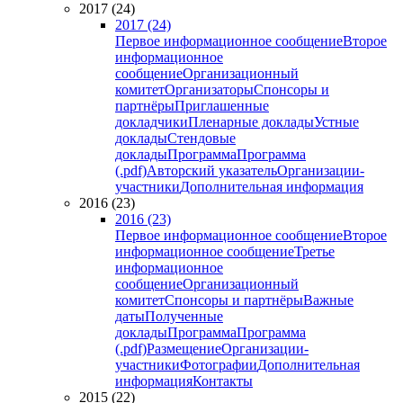
2017 (24)
2017 (24)
Первое информационное сообщение
Второе
информационное
сообщение
Организационный
комитет
Организаторы
Спонсоры и
партнёры
Приглашенные
докладчики
Пленарные доклады
Устные
доклады
Стендовые
доклады
Программа
Программа
(.pdf)
Авторский указатель
Организации-
участники
Дополнительная информация
2016 (23)
2016 (23)
Первое информационное сообщение
Второе
информационное сообщение
Третье
информационное
сообщение
Организационный
комитет
Спонсоры и партнёры
Важные
даты
Полученные
доклады
Программа
Программа
(.pdf)
Размещение
Организации-
участники
Фотографии
Дополнительная
информация
Контакты
2015 (22)