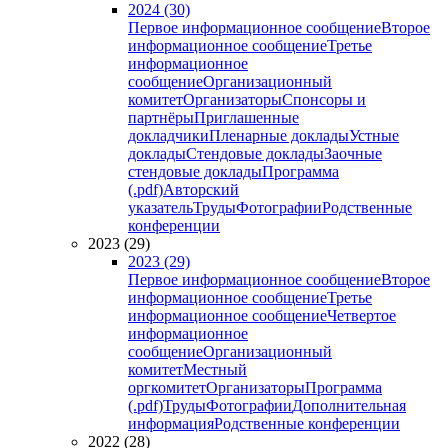
2024 (30)
Первое информационное сообщение
Второе
информационное сообщение
Третье
информационное
сообщение
Организационный
комитет
Организаторы
Спонсоры и
партнёры
Приглашенные
докладчики
Пленарные доклады
Устные
доклады
Стендовые доклады
Заочные
стендовые доклады
Программа
(.pdf)
Авторский
указатель
Труды
Фотографии
Родственные
конференции
2023 (29)
2023 (29)
Первое информационное сообщение
Второе
информационное сообщение
Третье
информационное сообщение
Четвертое
информационное
сообщение
Организационный
комитет
Местный
оргкомитет
Организаторы
Программа
(.pdf)
Труды
Фотографии
Дополнительная
информация
Родственные конференции
2022 (28)