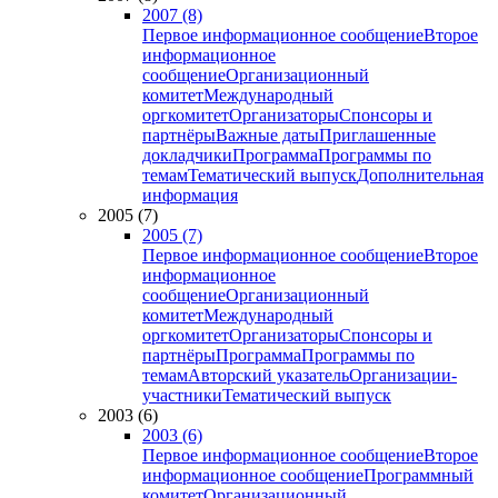
2007 (8)
Первое информационное сообщение
Второе
информационное
сообщение
Организационный
комитет
Международный
оргкомитет
Организаторы
Спонсоры и
партнёры
Важные даты
Приглашенные
докладчики
Программа
Программы по
темам
Тематический выпуск
Дополнительная
информация
2005 (7)
2005 (7)
Первое информационное сообщение
Второе
информационное
сообщение
Организационный
комитет
Международный
оргкомитет
Организаторы
Спонсоры и
партнёры
Программа
Программы по
темам
Авторский указатель
Организации-
участники
Тематический выпуск
2003 (6)
2003 (6)
Первое информационное сообщение
Второе
информационное сообщение
Программный
комитет
Организационный