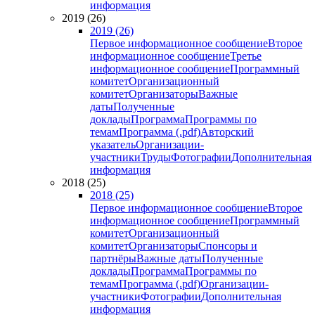
информация
2019 (26)
2019 (26)
Первое информационное сообщение
Второе
информационное сообщение
Третье
информационное сообщение
Программный
комитет
Организационный
комитет
Организаторы
Важные
даты
Полученные
доклады
Программа
Программы по
темам
Программа (.pdf)
Авторский
указатель
Организации-
участники
Труды
Фотографии
Дополнительная
информация
2018 (25)
2018 (25)
Первое информационное сообщение
Второе
информационное сообщение
Программный
комитет
Организационный
комитет
Организаторы
Спонсоры и
партнёры
Важные даты
Полученные
доклады
Программа
Программы по
темам
Программа (.pdf)
Организации-
участники
Фотографии
Дополнительная
информация