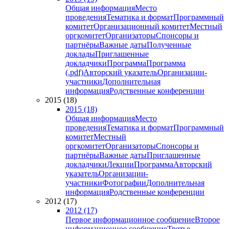
Общая информация
Место
проведения
Тематика и формат
Программный
комитет
Организационный комитет
Местный
оргкомитет
Организаторы
Спонсоры и
партнёры
Важные даты
Полученные
доклады
Приглашенные
докладчики
Программа
Программа
(.pdf)
Авторский указатель
Организации-
участники
Дополнительная
информация
Родственные конференции
2015 (18)
2015 (18)
Общая информация
Место
проведения
Тематика и формат
Программный
комитет
Местный
оргкомитет
Организаторы
Спонсоры и
партнёры
Важные даты
Приглашенные
докладчики
Лекции
Программа
Авторский
указатель
Организации-
участники
Фотографии
Дополнительная
информация
Родственные конференции
2012 (17)
2012 (17)
Первое информационное сообщение
Второе
информационное сообщение
Третье