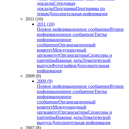
доклады
Стендовые
доклады
Программа
Программы по
темам
Дополнительная информация
2011 (10)
2011 (10)
Первое информационное сообщение
Второе
информационное сообщение
Третье
информационное
сообщение
Организационный
комитет
Международный
оргкомитет
Организаторы
Спонсоры и
партнёры
Важные даты
Тематический
выпуск
Фотографии
Дополнительная
информация
2009 (9)
2009 (9)
Первое информационное сообщение
Второе
информационное сообщение
Третье
информационное
сообщение
Организационный
комитет
Международный
оргкомитет
Организаторы
Спонсоры и
партнёры
Важные даты
Тематический
выпуск
Дополнительная информация
2007 (8)