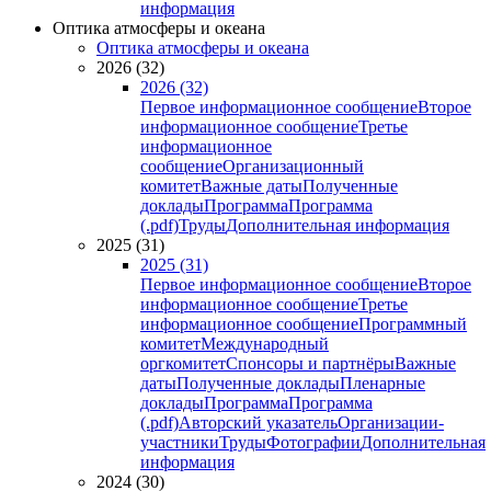
информация
Оптика атмосферы и океана
Оптика атмосферы и океана
2026 (32)
2026 (32)
Первое информационное сообщение
Второе
информационное сообщение
Третье
информационное
сообщение
Организационный
комитет
Важные даты
Полученные
доклады
Программа
Программа
(.pdf)
Труды
Дополнительная информация
2025 (31)
2025 (31)
Первое информационное сообщение
Второе
информационное сообщение
Третье
информационное сообщение
Программный
комитет
Международный
оргкомитет
Спонсоры и партнёры
Важные
даты
Полученные доклады
Пленарные
доклады
Программа
Программа
(.pdf)
Авторский указатель
Организации-
участники
Труды
Фотографии
Дополнительная
информация
2024 (30)