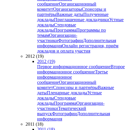
сообщение
Организационный
комитет
Организаторы
Спонсоры и
партнёры
Важные даты
Полученные
доклады
Приглашенные докладчики
Устные
доклады
Стендовые
доклады
Программа
Программы по
темам
Организации-
участники
Фотографии
Дополнительная
информация
Онлайн регистрация, приём
докладов и оплата участия
2012 (19)
2012 (19)
Первое информационное сообщение
Второе
информационное сообщение
Третье
информационное
сообщение
Организационный
комитет
Спонсоры и партнёры
Важные
даты
Пленарные доклады
Устные
доклады
Стендовые
доклады
Программа
Организации-
участники
Тематический
выпуск
Фотографии
Дополнительная
информация
2011 (18)
2011 (18)