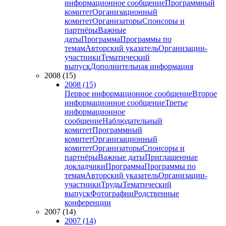
информационное сообщение
Программный
комитет
Организационный
комитет
Организаторы
Спонсоры и
партнёры
Важные
даты
Программа
Программы по
темам
Авторский указатель
Организации-
участники
Тематический
выпуск
Дополнительная информация
2008 (15)
2008 (15)
Первое информационное сообщение
Второе
информационное сообщение
Третье
информационное
сообщение
Наблюдательный
комитет
Программный
комитет
Организационный
комитет
Организаторы
Спонсоры и
партнёры
Важные даты
Приглашенные
докладчики
Программа
Программы по
темам
Авторский указатель
Организации-
участники
Труды
Тематический
выпуск
Фотографии
Родственные
конференции
2007 (14)
2007 (14)