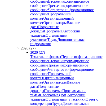
сообщение
Второе информационное
сообщение
Третье информационное
сообщение
Четвертое информационное
сообщение
Программный
комитет
Организационный
комитет
Организаторы
Важные
даты
Полученные
доклады
Программа
Авторский
указатель
Организации-
участники
Труды
Дополнительная
информация
2020 (27)
2020 (27)
Тематика и формат
Первое информационное
сообщение
Второе информационное
сообщение
Третье информационное
сообщение
Четвертое информационное
сообщение
Программный
комитет
Организационный
комитет
Организаторы
Важные
даты
Полученные
доклады
Программа
Программы по
темам
Программа (.pdf)
Авторский
указатель
Организации-участники
Отчет о
конференции
Труды
Дополнительная