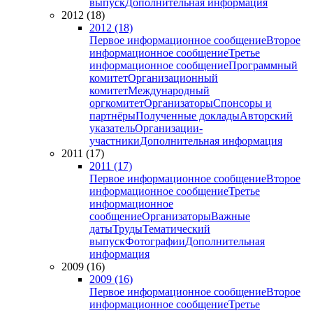
выпуск
Дополнительная информация
2012 (18)
2012 (18)
Первое информационное сообщение
Второе
информационное сообщение
Третье
информационное сообщение
Программный
комитет
Организационный
комитет
Международный
оргкомитет
Организаторы
Спонсоры и
партнёры
Полученные доклады
Авторский
указатель
Организации-
участники
Дополнительная информация
2011 (17)
2011 (17)
Первое информационное сообщение
Второе
информационное сообщение
Третье
информационное
сообщение
Организаторы
Важные
даты
Труды
Тематический
выпуск
Фотографии
Дополнительная
информация
2009 (16)
2009 (16)
Первое информационное сообщение
Второе
информационное сообщение
Третье