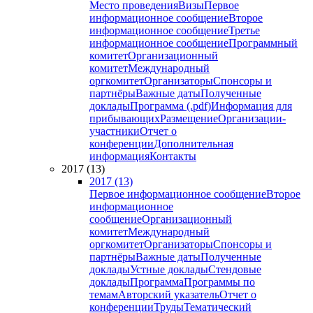
Место проведения
Визы
Первое
информационное сообщение
Второе
информационное сообщение
Третье
информационное сообщение
Программный
комитет
Организационный
комитет
Международный
оргкомитет
Организаторы
Спонсоры и
партнёры
Важные даты
Полученные
доклады
Программа (.pdf)
Информация для
прибывающих
Размещение
Организации-
участники
Отчет о
конференции
Дополнительная
информация
Контакты
2017 (13)
2017 (13)
Первое информационное сообщение
Второе
информационное
сообщение
Организационный
комитет
Международный
оргкомитет
Организаторы
Спонсоры и
партнёры
Важные даты
Полученные
доклады
Устные доклады
Стендовые
доклады
Программа
Программы по
темам
Авторский указатель
Отчет о
конференции
Труды
Тематический