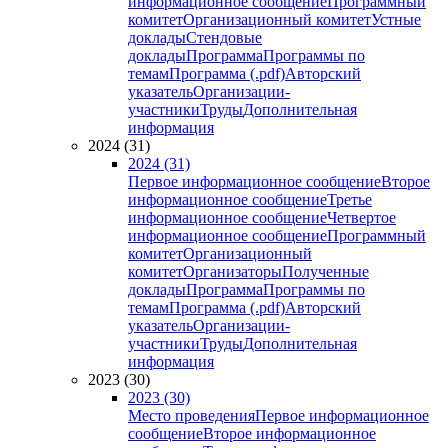
информационное сообщение
Программный
комитет
Организационный комитет
Устные
доклады
Стендовые
доклады
Программа
Программы по
темам
Программа (.pdf)
Авторский
указатель
Организации-
участники
Труды
Дополнительная
информация
2024 (31)
2024 (31)
Первое информационное сообщение
Второе
информационное сообщение
Третье
информационное сообщение
Четвертое
информационное сообщение
Программный
комитет
Организационный
комитет
Организаторы
Полученные
доклады
Программа
Программы по
темам
Программа (.pdf)
Авторский
указатель
Организации-
участники
Труды
Дополнительная
информация
2023 (30)
2023 (30)
Место проведения
Первое информационное
сообщение
Второе информационное