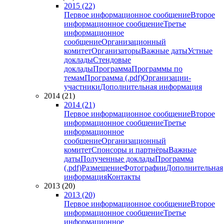
2015 (22)
Первое информационное сообщение
Второе
информационное сообщение
Третье
информационное
сообщение
Организационный
комитет
Организаторы
Важные даты
Устные
доклады
Стендовые
доклады
Программа
Программы по
темам
Программа (.pdf)
Организации-
участники
Дополнительная информация
2014 (21)
2014 (21)
Первое информационное сообщение
Второе
информационное сообщение
Третье
информационное
сообщение
Организационный
комитет
Спонсоры и партнёры
Важные
даты
Полученные доклады
Программа
(.pdf)
Размещение
Фотографии
Дополнительная
информация
Контакты
2013 (20)
2013 (20)
Первое информационное сообщение
Второе
информационное сообщение
Третье
информационное