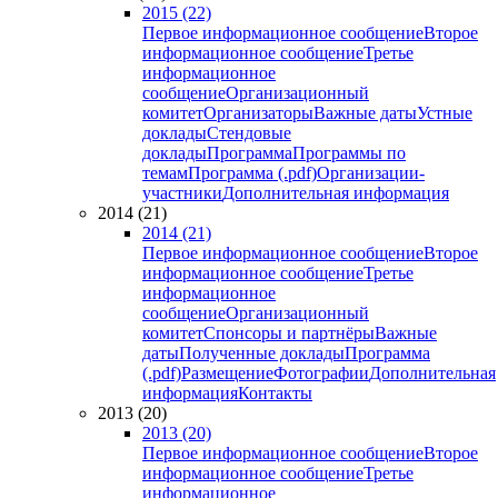
2015 (22)
Первое информационное сообщение
Второе
информационное сообщение
Третье
информационное
сообщение
Организационный
комитет
Организаторы
Важные даты
Устные
доклады
Стендовые
доклады
Программа
Программы по
темам
Программа (.pdf)
Организации-
участники
Дополнительная информация
2014 (21)
2014 (21)
Первое информационное сообщение
Второе
информационное сообщение
Третье
информационное
сообщение
Организационный
комитет
Спонсоры и партнёры
Важные
даты
Полученные доклады
Программа
(.pdf)
Размещение
Фотографии
Дополнительная
информация
Контакты
2013 (20)
2013 (20)
Первое информационное сообщение
Второе
информационное сообщение
Третье
информационное