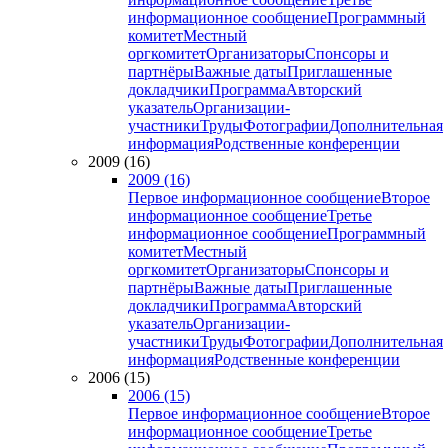
информационное сообщение
Программный
комитет
Местный
оргкомитет
Организаторы
Спонсоры и
партнёры
Важные даты
Приглашенные
докладчики
Программа
Авторский
указатель
Организации-
участники
Труды
Фотографии
Дополнительная
информация
Родственные конференции
2009 (16)
2009 (16)
Первое информационное сообщение
Второе
информационное сообщение
Третье
информационное сообщение
Программный
комитет
Местный
оргкомитет
Организаторы
Спонсоры и
партнёры
Важные даты
Приглашенные
докладчики
Программа
Авторский
указатель
Организации-
участники
Труды
Фотографии
Дополнительная
информация
Родственные конференции
2006 (15)
2006 (15)
Первое информационное сообщение
Второе
информационное сообщение
Третье