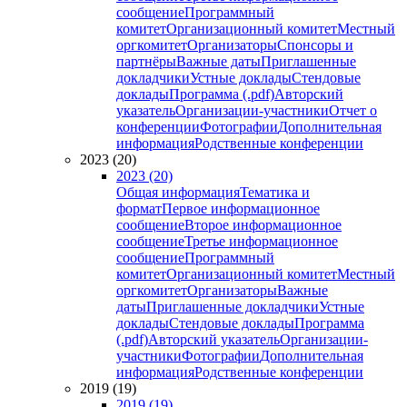
сообщение
Программный
комитет
Организационный комитет
Местный
оргкомитет
Организаторы
Спонсоры и
партнёры
Важные даты
Приглашенные
докладчики
Устные доклады
Стендовые
доклады
Программа (.pdf)
Авторский
указатель
Организации-участники
Отчет о
конференции
Фотографии
Дополнительная
информация
Родственные конференции
2023 (20)
2023 (20)
Общая информация
Тематика и
формат
Первое информационное
сообщение
Второе информационное
сообщение
Третье информационное
сообщение
Программный
комитет
Организационный комитет
Местный
оргкомитет
Организаторы
Важные
даты
Приглашенные докладчики
Устные
доклады
Стендовые доклады
Программа
(.pdf)
Авторский указатель
Организации-
участники
Фотографии
Дополнительная
информация
Родственные конференции
2019 (19)
2019 (19)