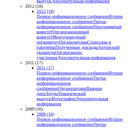
выпуск
Дополнительная информация
2012 (18)
2012 (18)
Первое информационное сообщение
Второе
информационное сообщение
Третье
информационное сообщение
Программный
комитет
Организационный
комитет
Международный
оргкомитет
Организаторы
Спонсоры и
партнёры
Полученные доклады
Авторский
указатель
Организации-
участники
Дополнительная информация
2011 (17)
2011 (17)
Первое информационное сообщение
Второе
информационное сообщение
Третье
информационное
сообщение
Организаторы
Важные
даты
Труды
Тематический
выпуск
Фотографии
Дополнительная
информация
2009 (16)
2009 (16)
Первое информационное сообщение
Второе
информационное сообщение
Третье