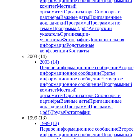
информационное сообщение
Программный
комитет
Местный
оргкомитет
Организаторы
Спонсоры и
партнёры
Важные даты
Приглашенные
докладчики
Программа
Программы по
темам
Программа (.pdf)
Авторский
указатель
Организации-
участники
Фотографии
Дополнительная
информация
Родственные
конференции
Контакты
2003 (14)
2003 (14)
Первое информационное сообщение
Второе
информационное сообщение
Третье
информационное сообщение
Четвертое
информационное сообщение
Программный
комитет
Местный
оргкомитет
Организаторы
Спонсоры и
партнёры
Важные даты
Приглашенные
докладчики
Программа
Программа
(.pdf)
Труды
Фотографии
1999 (13)
1999 (13)
Первое информационное сообщение
Второе
информационное сообщение
Программный