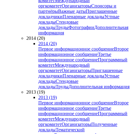
комитет
Международный
оргкомитет
Организаторы
Спонсоры и
партнёры
Важные даты
Приглашенные
докладчики
Пленарные доклады
Устные
доклады
Стендовые
доклады
Труды
Фотографии
Дополнительная
информация
2014 (20)
2014 (20)
Первое информационное сообщение
Второе
информационное сообщение
Третье
информационное сообщение
Программный
комитет
Международный
оргкомитет
Организаторы
Приглашенные
докладчики
Пленарные доклады
Устные
доклады
Стендовые
доклады
Труды
Дополнительная информация
2013 (19)
2013 (19)
Первое информационное сообщение
Второе
информационное сообщение
Третье
информационное сообщение
Программный
комитет
Международный
оргкомитет
Организаторы
Полученные
доклады
Тематический