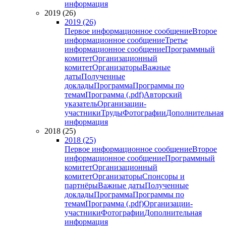
информация
2019 (26)
2019 (26)
Первое информационное сообщение
Второе
информационное сообщение
Третье
информационное сообщение
Программный
комитет
Организационный
комитет
Организаторы
Важные
даты
Полученные
доклады
Программа
Программы по
темам
Программа (.pdf)
Авторский
указатель
Организации-
участники
Труды
Фотографии
Дополнительная
информация
2018 (25)
2018 (25)
Первое информационное сообщение
Второе
информационное сообщение
Программный
комитет
Организационный
комитет
Организаторы
Спонсоры и
партнёры
Важные даты
Полученные
доклады
Программа
Программы по
темам
Программа (.pdf)
Организации-
участники
Фотографии
Дополнительная
информация