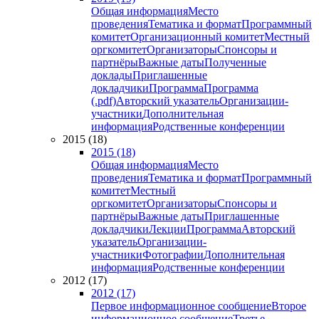
Общая информация
Место
проведения
Тематика и формат
Программный
комитет
Организационный комитет
Местный
оргкомитет
Организаторы
Спонсоры и
партнёры
Важные даты
Полученные
доклады
Приглашенные
докладчики
Программа
Программа
(.pdf)
Авторский указатель
Организации-
участники
Дополнительная
информация
Родственные конференции
2015 (18)
2015 (18)
Общая информация
Место
проведения
Тематика и формат
Программный
комитет
Местный
оргкомитет
Организаторы
Спонсоры и
партнёры
Важные даты
Приглашенные
докладчики
Лекции
Программа
Авторский
указатель
Организации-
участники
Фотографии
Дополнительная
информация
Родственные конференции
2012 (17)
2012 (17)
Первое информационное сообщение
Второе
информационное сообщение
Третье