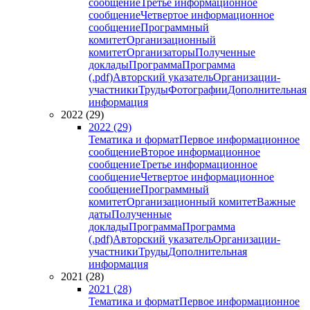
сообщение
Третье информационное
сообщение
Четвертое информационное
сообщение
Программный
комитет
Организационный
комитет
Организаторы
Полученные
доклады
Программа
Программа
(.pdf)
Авторский указатель
Организации-
участники
Труды
Фотографии
Дополнительная
информация
2022 (29)
2022 (29)
Тематика и формат
Первое информационное
сообщение
Второе информационное
сообщение
Третье информационное
сообщение
Четвертое информационное
сообщение
Программный
комитет
Организационный комитет
Важные
даты
Полученные
доклады
Программа
Программа
(.pdf)
Авторский указатель
Организации-
участники
Труды
Дополнительная
информация
2021 (28)
2021 (28)
Тематика и формат
Первое информационное