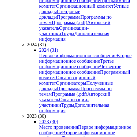
информационное сообщение
Программный
комитет
Организационный комитет
Устные
доклады
Стендовые
доклады
Программа
Программы по
темам
Программа (.pdf)
Авторский
указатель
Организации-
участники
Труды
Дополнительная
информация
2024 (31)
2024 (31)
Первое информационное сообщение
Второе
информационное сообщение
Третье
информационное сообщение
Четвертое
информационное сообщение
Программный
комитет
Организационный
комитет
Организаторы
Полученные
доклады
Программа
Программы по
темам
Программа (.pdf)
Авторский
указатель
Организации-
участники
Труды
Дополнительная
информация
2023 (30)
2023 (30)
Место проведения
Первое информационное
сообщение
Второе информационное