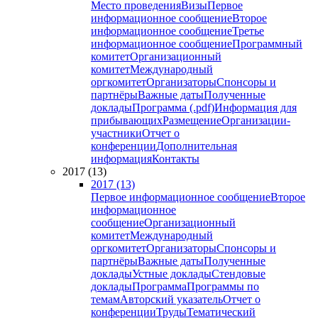
Место проведения
Визы
Первое
информационное сообщение
Второе
информационное сообщение
Третье
информационное сообщение
Программный
комитет
Организационный
комитет
Международный
оргкомитет
Организаторы
Спонсоры и
партнёры
Важные даты
Полученные
доклады
Программа (.pdf)
Информация для
прибывающих
Размещение
Организации-
участники
Отчет о
конференции
Дополнительная
информация
Контакты
2017 (13)
2017 (13)
Первое информационное сообщение
Второе
информационное
сообщение
Организационный
комитет
Международный
оргкомитет
Организаторы
Спонсоры и
партнёры
Важные даты
Полученные
доклады
Устные доклады
Стендовые
доклады
Программа
Программы по
темам
Авторский указатель
Отчет о
конференции
Труды
Тематический