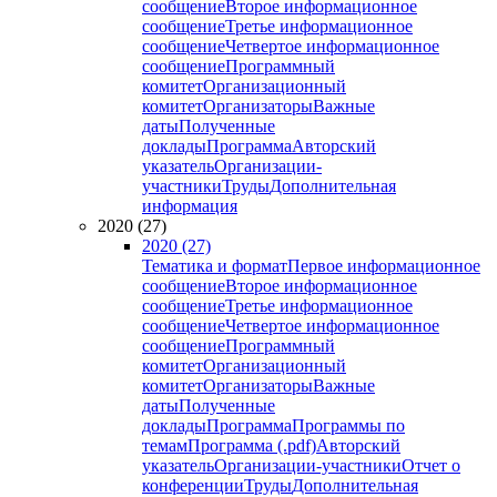
сообщение
Второе информационное
сообщение
Третье информационное
сообщение
Четвертое информационное
сообщение
Программный
комитет
Организационный
комитет
Организаторы
Важные
даты
Полученные
доклады
Программа
Авторский
указатель
Организации-
участники
Труды
Дополнительная
информация
2020 (27)
2020 (27)
Тематика и формат
Первое информационное
сообщение
Второе информационное
сообщение
Третье информационное
сообщение
Четвертое информационное
сообщение
Программный
комитет
Организационный
комитет
Организаторы
Важные
даты
Полученные
доклады
Программа
Программы по
темам
Программа (.pdf)
Авторский
указатель
Организации-участники
Отчет о
конференции
Труды
Дополнительная