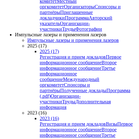
комитет
Местный
оргкомитет
Организаторы
Спонсоры и
партнёры
Приглашенные
докладчики
Программа
Авторский
указатель
Организации-
участники
Труды
Фотографии
Импульсные лазеры и применения лазеров
Импульсные лазеры и применения лазеров
2025 (17)
2025 (17)
Регистрация и прием докладов
Первое
информационное сообщение
Второе
информационное сообщение
Третье
информационное
сообщение
Международный
оргкомитет
Спонсоры и
партнёры
Полученные доклады
Программа
(.pdf)
Организации-
участники
Труды
Дополнительная
информация
2023 (16)
2023 (16)
Регистрация и прием докладов
Визы
Первое
информационное сообщение
Второе
информационное сообщение
Третье