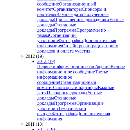
сообщение
Организационный
комитет
Организаторы
Спонсоры и
партнёры
Важные даты
Полученные
доклады
Приглашенные докладчики
Устные
доклады
Стендовые
доклады
Программа
Программы по
темам
Организации-
участники
Фотографии
Дополнительная
информация
Онлайн регистрация, приём
докладов и оплата участия
2012 (19)
2012 (19)
Первое информационное сообщение
Второе
информационное сообщение
Третье
информационное
сообщение
Организационный
комитет
Спонсоры и партнёры
Важные
даты
Пленарные доклады
Устные
доклады
Стендовые
доклады
Программа
Организации-
участники
Тематический
выпуск
Фотографии
Дополнительная
информация
2011 (18)
2011 (18)