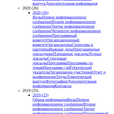
выпуск
Дополнительная информация
2020 (26)
2020 (26)
Визы
Первое информационное
сообщение
Второе информационное
сообщение
Третье информационное
сообщение
Четвертое информационное
сообщение
Программный
комитет
Организационный
комитет
Организаторы
Спонсоры и
партнёры
Важные даты
Приглашенные
докладчики
Пленарные доклады
Устные
доклады
Стендовые
доклады
Программа
Программы по
темам
Программа (.pdf)
Авторский
указатель
Организации-участники
Отчет о
конференции
Труды
Тематический
выпуск
Фотографии
Дополнительная
информация
Контакты
2019 (25)
2019 (25)
Общая информация
Визы
Первое
информационное сообщение
Второе
информационное сообщение
Третье
информационное сообщение
Программный