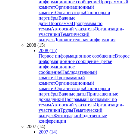
информационное сообщение
Программный
комитет
Организационный
комитет
Организаторы
Спонсоры и
партнёры
Важные
даты
Программа
Программы по
темам
Авторский указатель
Организации-
участники
Тематический
выпуск
Дополнительная информация
2008 (15)
2008 (15)
Первое информационное сообщение
Второе
информационное сообщение
Третье
информационное
сообщение
Наблюдательный
комитет
Программный
комитет
Организационный
комитет
Организаторы
Спонсоры и
партнёры
Важные даты
Приглашенные
докладчики
Программа
Программы по
темам
Авторский указатель
Организации-
участники
Труды
Тематический
выпуск
Фотографии
Родственные
конференции
2007 (14)
2007 (14)