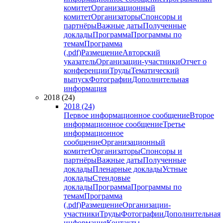
комитет
Организационный
комитет
Организаторы
Спонсоры и
партнёры
Важные даты
Полученные
доклады
Программа
Программы по
темам
Программа
(.pdf)
Размещение
Авторский
указатель
Организации-участники
Отчет о
конференции
Труды
Тематический
выпуск
Фотографии
Дополнительная
информация
2018 (24)
2018 (24)
Первое информационное сообщение
Второе
информационное сообщение
Третье
информационное
сообщение
Организационный
комитет
Организаторы
Спонсоры и
партнёры
Важные даты
Полученные
доклады
Пленарные доклады
Устные
доклады
Стендовые
доклады
Программа
Программы по
темам
Программа
(.pdf)
Размещение
Организации-
участники
Труды
Фотографии
Дополнительная
информация
Контакты