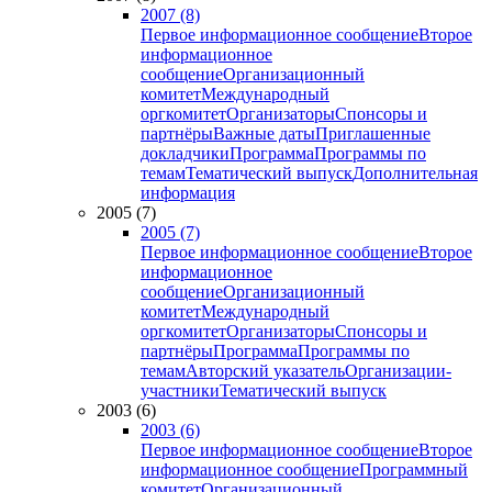
2007 (8)
Первое информационное сообщение
Второе
информационное
сообщение
Организационный
комитет
Международный
оргкомитет
Организаторы
Спонсоры и
партнёры
Важные даты
Приглашенные
докладчики
Программа
Программы по
темам
Тематический выпуск
Дополнительная
информация
2005 (7)
2005 (7)
Первое информационное сообщение
Второе
информационное
сообщение
Организационный
комитет
Международный
оргкомитет
Организаторы
Спонсоры и
партнёры
Программа
Программы по
темам
Авторский указатель
Организации-
участники
Тематический выпуск
2003 (6)
2003 (6)
Первое информационное сообщение
Второе
информационное сообщение
Программный
комитет
Организационный