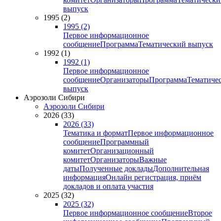
выпуск
1995 (2)
1995 (2)
Первое информационное
сообщение
Программа
Тематический выпуск
1992 (1)
1992 (1)
Первое информационное
сообщение
Организаторы
Программа
Тематиче
выпуск
Аэрозоли Сибири
Аэрозоли Сибири
2026 (33)
2026 (33)
Тематика и формат
Первое информационное
сообщение
Программный
комитет
Организационный
комитет
Организаторы
Важные
даты
Полученные доклады
Дополнительная
информация
Онлайн регистрация, приём
докладов и оплата участия
2025 (32)
2025 (32)
Первое информационное сообщение
Второе