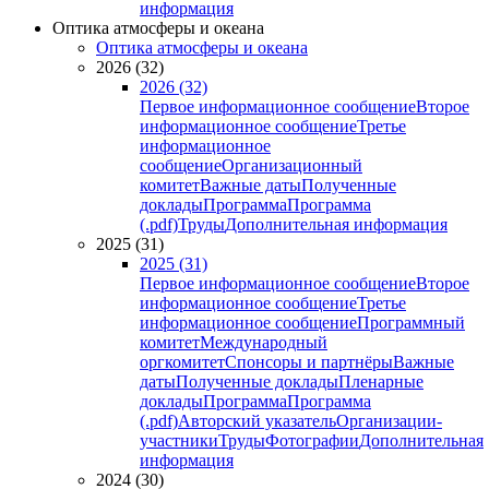
информация
Оптика атмосферы и океана
Оптика атмосферы и океана
2026 (32)
2026 (32)
Первое информационное сообщение
Второе
информационное сообщение
Третье
информационное
сообщение
Организационный
комитет
Важные даты
Полученные
доклады
Программа
Программа
(.pdf)
Труды
Дополнительная информация
2025 (31)
2025 (31)
Первое информационное сообщение
Второе
информационное сообщение
Третье
информационное сообщение
Программный
комитет
Международный
оргкомитет
Спонсоры и партнёры
Важные
даты
Полученные доклады
Пленарные
доклады
Программа
Программа
(.pdf)
Авторский указатель
Организации-
участники
Труды
Фотографии
Дополнительная
информация
2024 (30)