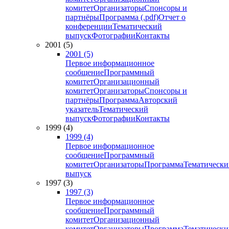
комитет
Организаторы
Спонсоры и
партнёры
Программа (.pdf)
Отчет о
конференции
Тематический
выпуск
Фотографии
Контакты
2001 (5)
2001 (5)
Первое информационное
сообщение
Программный
комитет
Организационный
комитет
Организаторы
Спонсоры и
партнёры
Программа
Авторский
указатель
Тематический
выпуск
Фотографии
Контакты
1999 (4)
1999 (4)
Первое информационное
сообщение
Программный
комитет
Организаторы
Программа
Тематически
выпуск
1997 (3)
1997 (3)
Первое информационное
сообщение
Программный
комитет
Организационный
комитет
Организаторы
Программа
Тематически