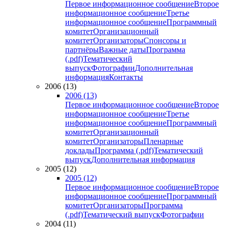
Первое информационное сообщение
Второе
информационное сообщение
Третье
информационное сообщение
Программный
комитет
Организационный
комитет
Организаторы
Спонсоры и
партнёры
Важные даты
Программа
(.pdf)
Тематический
выпуск
Фотографии
Дополнительная
информация
Контакты
2006 (13)
2006 (13)
Первое информационное сообщение
Второе
информационное сообщение
Третье
информационное сообщение
Программный
комитет
Организационный
комитет
Организаторы
Пленарные
доклады
Программа (.pdf)
Тематический
выпуск
Дополнительная информация
2005 (12)
2005 (12)
Первое информационное сообщение
Второе
информационное сообщение
Программный
комитет
Организаторы
Программа
(.pdf)
Тематический выпуск
Фотографии
2004 (11)