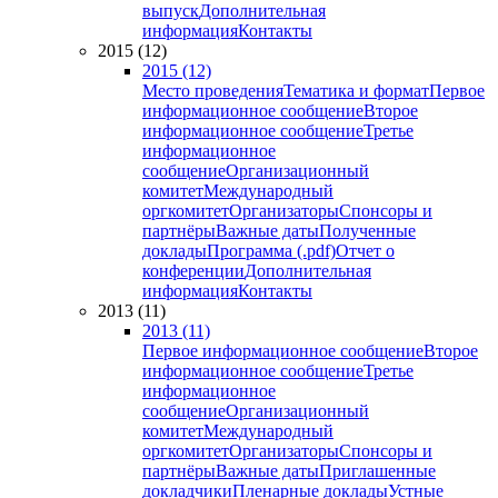
выпуск
Дополнительная
информация
Контакты
2015 (12)
2015 (12)
Место проведения
Тематика и формат
Первое
информационное сообщение
Второе
информационное сообщение
Третье
информационное
сообщение
Организационный
комитет
Международный
оргкомитет
Организаторы
Спонсоры и
партнёры
Важные даты
Полученные
доклады
Программа (.pdf)
Отчет о
конференции
Дополнительная
информация
Контакты
2013 (11)
2013 (11)
Первое информационное сообщение
Второе
информационное сообщение
Третье
информационное
сообщение
Организационный
комитет
Международный
оргкомитет
Организаторы
Спонсоры и
партнёры
Важные даты
Приглашенные
докладчики
Пленарные доклады
Устные