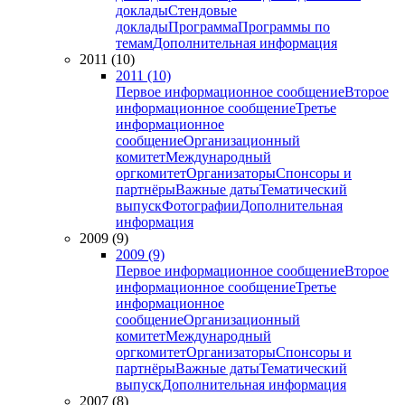
доклады
Стендовые
доклады
Программа
Программы по
темам
Дополнительная информация
2011 (10)
2011 (10)
Первое информационное сообщение
Второе
информационное сообщение
Третье
информационное
сообщение
Организационный
комитет
Международный
оргкомитет
Организаторы
Спонсоры и
партнёры
Важные даты
Тематический
выпуск
Фотографии
Дополнительная
информация
2009 (9)
2009 (9)
Первое информационное сообщение
Второе
информационное сообщение
Третье
информационное
сообщение
Организационный
комитет
Международный
оргкомитет
Организаторы
Спонсоры и
партнёры
Важные даты
Тематический
выпуск
Дополнительная информация
2007 (8)