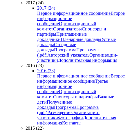
2017 (24)
2017 (24)
Первое информационное сообщение
Второе
информационное
сообщение
Организационный
комитет
Организаторы
Спонсоры и
партнёры
Приглашенные
докладчики
Пленарные доклады
Устные
доклады
Стендовые
доклады
Программа
Программа
(.pdf)
Авторский указатель
Организации-
участники
Дополнительная информация
2016 (23)
2016 (23)
Первое информационное сообщение
Второе
информационное сообщение
Третье
информационное
сообщение
Организационный
комитет
Спонсоры и партнёры
Важные
даты
Полученные
доклады
Программа
Программа
(.pdf)
Размещение
Организации-
участники
Фотографии
Дополнительная
информация
Контакты
2015 (22)