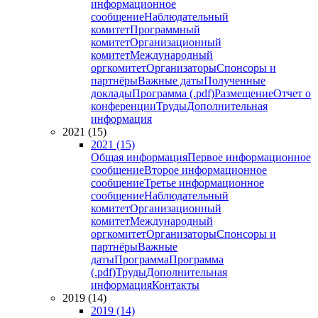
информационное
сообщение
Наблюдательный
комитет
Программный
комитет
Организационный
комитет
Международный
оргкомитет
Организаторы
Спонсоры и
партнёры
Важные даты
Полученные
доклады
Программа (.pdf)
Размещение
Отчет о
конференции
Труды
Дополнительная
информация
2021 (15)
2021 (15)
Общая информация
Первое информационное
сообщение
Второе информационное
сообщение
Третье информационное
сообщение
Наблюдательный
комитет
Организационный
комитет
Международный
оргкомитет
Организаторы
Спонсоры и
партнёры
Важные
даты
Программа
Программа
(.pdf)
Труды
Дополнительная
информация
Контакты
2019 (14)
2019 (14)