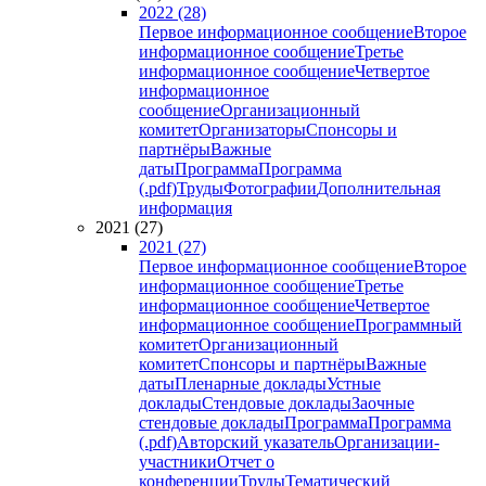
2022 (28)
Первое информационное сообщение
Второе
информационное сообщение
Третье
информационное сообщение
Четвертое
информационное
сообщение
Организационный
комитет
Организаторы
Спонсоры и
партнёры
Важные
даты
Программа
Программа
(.pdf)
Труды
Фотографии
Дополнительная
информация
2021 (27)
2021 (27)
Первое информационное сообщение
Второе
информационное сообщение
Третье
информационное сообщение
Четвертое
информационное сообщение
Программный
комитет
Организационный
комитет
Спонсоры и партнёры
Важные
даты
Пленарные доклады
Устные
доклады
Стендовые доклады
Заочные
стендовые доклады
Программа
Программа
(.pdf)
Авторский указатель
Организации-
участники
Отчет о
конференции
Труды
Тематический