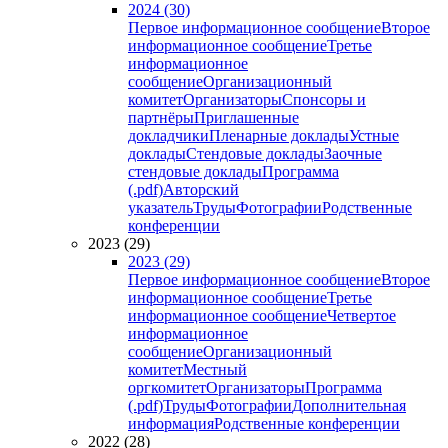
2024 (30)
Первое информационное сообщение
Второе
информационное сообщение
Третье
информационное
сообщение
Организационный
комитет
Организаторы
Спонсоры и
партнёры
Приглашенные
докладчики
Пленарные доклады
Устные
доклады
Стендовые доклады
Заочные
стендовые доклады
Программа
(.pdf)
Авторский
указатель
Труды
Фотографии
Родственные
конференции
2023 (29)
2023 (29)
Первое информационное сообщение
Второе
информационное сообщение
Третье
информационное сообщение
Четвертое
информационное
сообщение
Организационный
комитет
Местный
оргкомитет
Организаторы
Программа
(.pdf)
Труды
Фотографии
Дополнительная
информация
Родственные конференции
2022 (28)