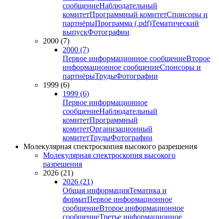
сообщение
Наблюдательный
комитет
Программный комитет
Спонсоры и
партнёры
Программа (.pdf)
Тематический
выпуск
Фотографии
2000 (7)
2000 (7)
Первое информационное сообщение
Второе
информационное сообщение
Спонсоры и
партнёры
Труды
Фотографии
1999 (6)
1999 (6)
Первое информационное
сообщение
Наблюдательный
комитет
Программный
комитет
Организационный
комитет
Труды
Фотографии
Молекулярная спектроскопия высокого разрешения
Молекулярная спектроскопия высокого
разрешения
2026 (21)
2026 (21)
Общая информация
Тематика и
формат
Первое информационное
сообщение
Второе информационное
сообщение
Третье информационное