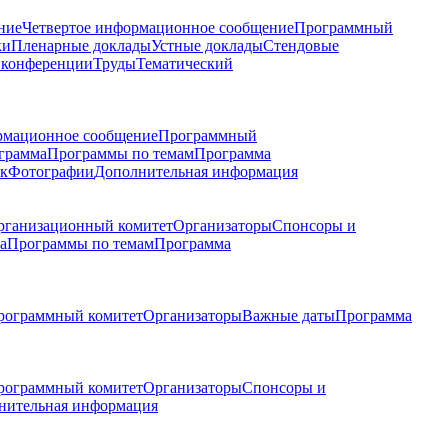
ние
Четвертое информационное сообщение
Программный
ки
Пленарные доклады
Устные доклады
Стендовые
 конференции
Труды
Тематический
рмационное сообщение
Программный
грамма
Программы по темам
Программа
к
Фотографии
Дополнительная информация
рганизационный комитет
Организаторы
Спонсоры и
а
Программы по темам
Программа
рограммный комитет
Организаторы
Важные даты
Программа
рограммный комитет
Организаторы
Спонсоры и
нительная информация