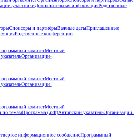
ации-участники
Дополнительная информация
Родственные
торы
Спонсоры и партнёры
Важные даты
Приглашенные
рмация
Родственные конференции
рограммный комитет
Местный
указатель
Организации-
рограммный комитет
Местный
указатель
Организации-
рограммный комитет
Местный
 по темам
Программа (.pdf)
Авторский указатель
Организации-
етвертое информационное сообщение
Программный