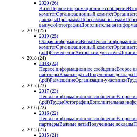
2020 (26)
Визы
Первое информационное сообщение
Вто
комитет
Организационный комитет
Организат
доклады
Программа
Программы по темам
Прогр
выпуск
Фотографии
Дополнительная информа
2019 (25)
2019 (25)
Общая информация
Визы
Первое информацион
комитет
Организационный комитет
Организат
(.pdf)
Размещение
Авторский указатель
Организ
2018 (24)
2018 (24)
Первое информационное сообщение
Второе и
партнёры
Важные даты
Полученные доклады
П
(.pdf)
Размещение
Организации-участники
Тру
2017 (23)
2017 (23)
Первое информационное сообщение
Второе и
(.pdf)
Труды
Фотографии
Дополнительная инфо
2016 (22)
2016 (22)
Первое информационное сообщение
Второе и
партнёры
Важные даты
Полученные доклады
П
2015 (21)
2015 (21)