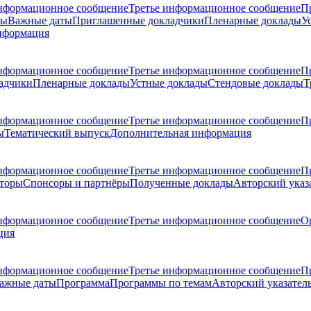
нформационное сообщение
Третье информационное сообщение
П
ры
Важные даты
Приглашенные докладчики
Пленарные доклады
У
нформация
нформационное сообщение
Третье информационное сообщение
П
адчики
Пленарные доклады
Устные доклады
Стендовые доклады
Т
нформационное сообщение
Третье информационное сообщение
П
ы
Тематический выпуск
Дополнительная информация
нформационное сообщение
Третье информационное сообщение
П
торы
Спонсоры и партнёры
Полученные доклады
Авторский указ
нформационное сообщение
Третье информационное сообщение
О
ция
нформационное сообщение
Третье информационное сообщение
П
ажные даты
Программа
Программы по темам
Авторский указател