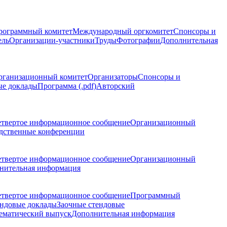
рограммный комитет
Международный оргкомитет
Спонсоры и
ель
Организации-участники
Труды
Фотографии
Дополнительная
рганизационный комитет
Организаторы
Спонсоры и
ые доклады
Программа (.pdf)
Авторский
етвертое информационное сообщение
Организационный
дственные конференции
етвертое информационное сообщение
Организационный
нительная информация
етвертое информационное сообщение
Программный
ндовые доклады
Заочные стендовые
ематический выпуск
Дополнительная информация