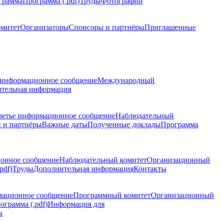
грамма
Программа (.pdf)
Труды
Фотографии
омитет
Организаторы
Спонсоры и партнёры
Приглашенные
 информационное сообщение
Международный
тельная информация
ретье информационное сообщение
Наблюдательный
 и партнёры
Важные даты
Полученные доклады
Программа
ионное сообщение
Наблюдательный комитет
Организационный
pdf)
Труды
Дополнительная информация
Контакты
мационное сообщение
Программный комитет
Организационный
ограмма (.pdf)
Информация для
ы