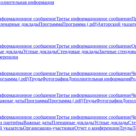
олнительная информация
нформационное сообщение
Третье информационное сообщение
П
ленарные доклады
Программа
Программа (.pdf)
Авторский указат
нформационное сообщение
Третье информационное сообщение
О
ые доклады
Устные доклады
Стендовые доклады
Заочные стендов
ференции
нформационное сообщение
Третье информационное сообщение
Ч
ограмма (.pdf)
Труды
Фотографии
Дополнительная информация
Ро
нформационное сообщение
Третье информационное сообщение
Ч
ажные даты
Программа
Программа (.pdf)
Труды
Фотографии
Допол
нформационное сообщение
Третье информационное сообщение
Ч
и партнёры
Важные даты
Пленарные доклады
Устные доклады
Сте
 указатель
Организации-участники
Отчет о конференции
Труды
Т