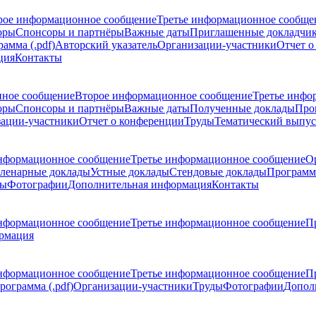
рое информационное сообщение
Третье информационное сообще
оры
Спонсоры и партнёры
Важные даты
Приглашенные докладчи
амма (.pdf)
Авторский указатель
Организации-участники
Отчет о
ция
Контакты
ное сообщение
Второе информационное сообщение
Третье инфо
оры
Спонсоры и партнёры
Важные даты
Полученные доклады
Про
ации-участники
Отчет о конференции
Труды
Тематический выпус
нформационное сообщение
Третье информационное сообщение
О
ленарные доклады
Устные доклады
Стендовые доклады
Программ
ды
Фотографии
Дополнительная информация
Контакты
нформационное сообщение
Третье информационное сообщение
П
рмация
нформационное сообщение
Третье информационное сообщение
П
рограмма (.pdf)
Организации-участники
Труды
Фотографии
Допол