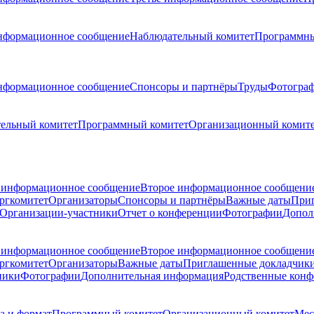
нформационное сообщение
Наблюдательный комитет
Программны
нформационное сообщение
Спонсоры и партнёры
Труды
Фотогра
ельный комитет
Программный комитет
Организационный комит
 информационное сообщение
Второе информационное сообщени
ргкомитет
Организаторы
Спонсоры и партнёры
Важные даты
При
Организации-участники
Отчет о конференции
Фотографии
Допол
 информационное сообщение
Второе информационное сообщени
ргкомитет
Организаторы
Важные даты
Приглашенные докладчик
ники
Фотографии
Дополнительная информация
Родственные кон
а и формат
Программный комитет
Организационный комитет
Мес