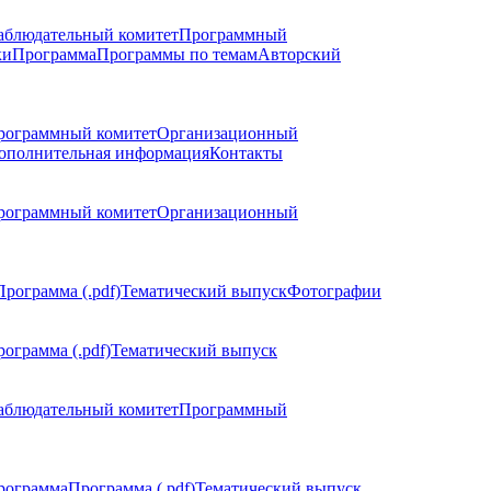
аблюдательный комитет
Программный
ки
Программа
Программы по темам
Авторский
рограммный комитет
Организационный
ополнительная информация
Контакты
рограммный комитет
Организационный
Программа (.pdf)
Тематический выпуск
Фотографии
ограмма (.pdf)
Тематический выпуск
аблюдательный комитет
Программный
рограмма
Программа (.pdf)
Тематический выпуск