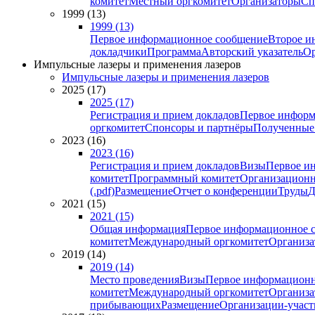
комитет
Местный оргкомитет
Организаторы
Сп
1999 (13)
1999 (13)
Первое информационное сообщение
Второе и
докладчики
Программа
Авторский указатель
Ор
Импульсные лазеры и применения лазеров
Импульсные лазеры и применения лазеров
2025 (17)
2025 (17)
Регистрация и прием докладов
Первое информ
оргкомитет
Спонсоры и партнёры
Полученные
2023 (16)
2023 (16)
Регистрация и прием докладов
Визы
Первое и
комитет
Программный комитет
Организационн
(.pdf)
Размещение
Отчет о конференции
Труды
Д
2021 (15)
2021 (15)
Общая информация
Первое информационное 
комитет
Международный оргкомитет
Организа
2019 (14)
2019 (14)
Место проведения
Визы
Первое информационн
комитет
Международный оргкомитет
Организа
прибывающих
Размещение
Организации-учас