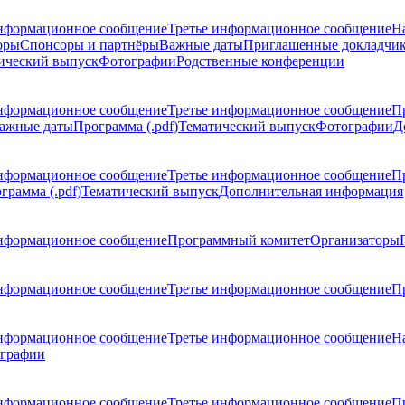
нформационное сообщение
Третье информационное сообщение
Н
оры
Спонсоры и партнёры
Важные даты
Приглашенные докладчи
ический выпуск
Фотографии
Родственные конференции
нформационное сообщение
Третье информационное сообщение
П
ажные даты
Программа (.pdf)
Тематический выпуск
Фотографии
Д
нформационное сообщение
Третье информационное сообщение
П
грамма (.pdf)
Тематический выпуск
Дополнительная информация
нформационное сообщение
Программный комитет
Организаторы
нформационное сообщение
Третье информационное сообщение
Пр
нформационное сообщение
Третье информационное сообщение
Н
графии
нформационное сообщение
Третье информационное сообщение
П