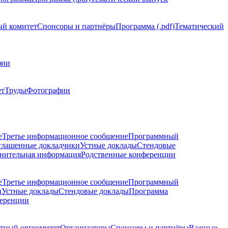
й комитет
Спонсоры и партнёры
Программа (.pdf)
Тематический
фии
ет
Труды
Фотографии
е
Третье информационное сообщение
Программный
глашенные докладчики
Устные доклады
Стендовые
нительная информация
Родственные конференции
е
Третье информационное сообщение
Программный
и
Устные доклады
Стендовые доклады
Программа
ференции
тный оргкомитет
Организаторы
Спонсоры и партнёры
Важные