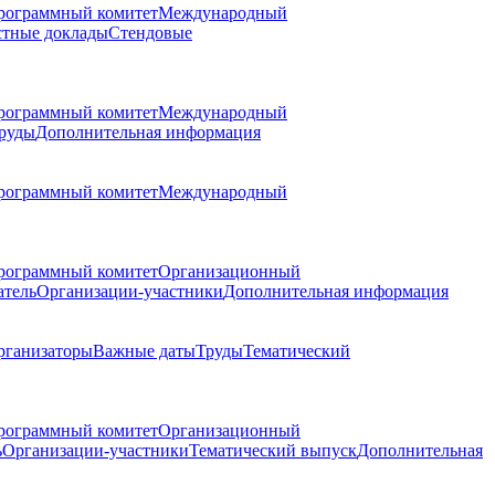
рограммный комитет
Международный
стные доклады
Стендовые
рограммный комитет
Международный
руды
Дополнительная информация
рограммный комитет
Международный
рограммный комитет
Организационный
атель
Организации-участники
Дополнительная информация
рганизаторы
Важные даты
Труды
Тематический
рограммный комитет
Организационный
ь
Организации-участники
Тематический выпуск
Дополнительная