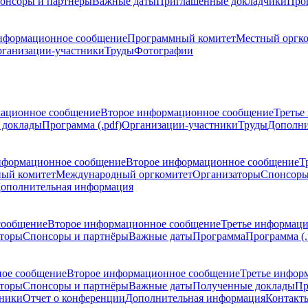
онсоры и партнёры
Важные даты
Приглашенные докладчики
Про
нформационное сообщение
Программный комитет
Местный оргк
ганизации-участники
Труды
Фотографии
ационное сообщение
Второе информационное сообщение
Третье
 доклады
Программа (.pdf)
Организации-участники
Труды
Дополни
нформационное сообщение
Второе информационное сообщение
Т
ый комитет
Международный оргкомитет
Организаторы
Спонсоры
ополнительная информация
сообщение
Второе информационное сообщение
Третье информац
торы
Спонсоры и партнёры
Важные даты
Программа
Программа (.
ое сообщение
Второе информационное сообщение
Третье инфор
торы
Спонсоры и партнёры
Важные даты
Полученные доклады
Пр
тники
Отчет о конференции
Дополнительная информация
Контакт