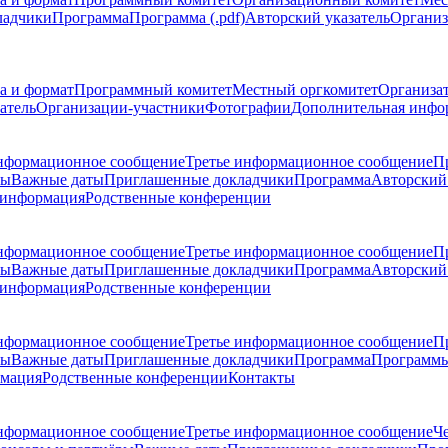
ладчики
Программа
Программа (.pdf)
Авторский указатель
Организ
а и формат
Программный комитет
Местный оргкомитет
Организа
атель
Организации-участники
Фотографии
Дополнительная инфо
нформационное сообщение
Третье информационное сообщение
П
ры
Важные даты
Приглашенные докладчики
Программа
Авторский 
 информация
Родственные конференции
нформационное сообщение
Третье информационное сообщение
П
ры
Важные даты
Приглашенные докладчики
Программа
Авторский 
 информация
Родственные конференции
нформационное сообщение
Третье информационное сообщение
П
ры
Важные даты
Приглашенные докладчики
Программа
Программы
рмация
Родственные конференции
Контакты
нформационное сообщение
Третье информационное сообщение
Ч