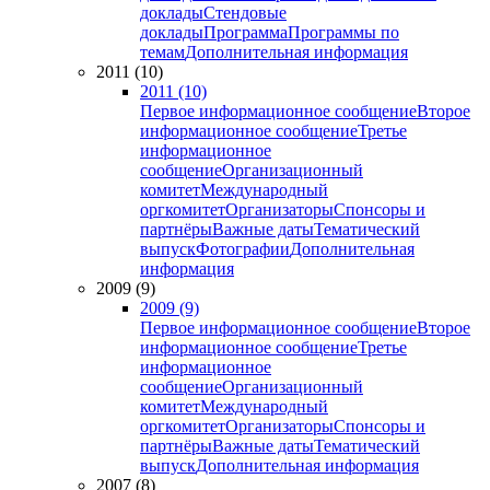
доклады
Стендовые
доклады
Программа
Программы по
темам
Дополнительная информация
2011 (10)
2011 (10)
Первое информационное сообщение
Второе
информационное сообщение
Третье
информационное
сообщение
Организационный
комитет
Международный
оргкомитет
Организаторы
Спонсоры и
партнёры
Важные даты
Тематический
выпуск
Фотографии
Дополнительная
информация
2009 (9)
2009 (9)
Первое информационное сообщение
Второе
информационное сообщение
Третье
информационное
сообщение
Организационный
комитет
Международный
оргкомитет
Организаторы
Спонсоры и
партнёры
Важные даты
Тематический
выпуск
Дополнительная информация
2007 (8)