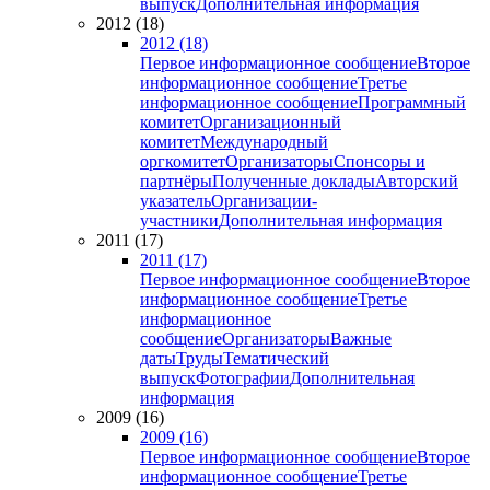
выпуск
Дополнительная информация
2012 (18)
2012 (18)
Первое информационное сообщение
Второе
информационное сообщение
Третье
информационное сообщение
Программный
комитет
Организационный
комитет
Международный
оргкомитет
Организаторы
Спонсоры и
партнёры
Полученные доклады
Авторский
указатель
Организации-
участники
Дополнительная информация
2011 (17)
2011 (17)
Первое информационное сообщение
Второе
информационное сообщение
Третье
информационное
сообщение
Организаторы
Важные
даты
Труды
Тематический
выпуск
Фотографии
Дополнительная
информация
2009 (16)
2009 (16)
Первое информационное сообщение
Второе
информационное сообщение
Третье