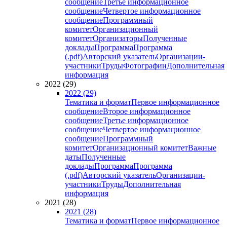
сообщение
Третье информационное
сообщение
Четвертое информационное
сообщение
Программный
комитет
Организационный
комитет
Организаторы
Полученные
доклады
Программа
Программа
(.pdf)
Авторский указатель
Организации-
участники
Труды
Фотографии
Дополнительная
информация
2022 (29)
2022 (29)
Тематика и формат
Первое информационное
сообщение
Второе информационное
сообщение
Третье информационное
сообщение
Четвертое информационное
сообщение
Программный
комитет
Организационный комитет
Важные
даты
Полученные
доклады
Программа
Программа
(.pdf)
Авторский указатель
Организации-
участники
Труды
Дополнительная
информация
2021 (28)
2021 (28)
Тематика и формат
Первое информационное