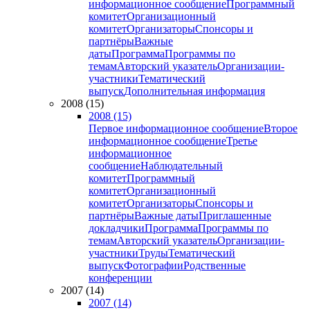
информационное сообщение
Программный
комитет
Организационный
комитет
Организаторы
Спонсоры и
партнёры
Важные
даты
Программа
Программы по
темам
Авторский указатель
Организации-
участники
Тематический
выпуск
Дополнительная информация
2008 (15)
2008 (15)
Первое информационное сообщение
Второе
информационное сообщение
Третье
информационное
сообщение
Наблюдательный
комитет
Программный
комитет
Организационный
комитет
Организаторы
Спонсоры и
партнёры
Важные даты
Приглашенные
докладчики
Программа
Программы по
темам
Авторский указатель
Организации-
участники
Труды
Тематический
выпуск
Фотографии
Родственные
конференции
2007 (14)
2007 (14)