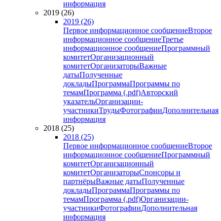
информация
2019 (26)
2019 (26)
Первое информационное сообщение
Второе
информационное сообщение
Третье
информационное сообщение
Программный
комитет
Организационный
комитет
Организаторы
Важные
даты
Полученные
доклады
Программа
Программы по
темам
Программа (.pdf)
Авторский
указатель
Организации-
участники
Труды
Фотографии
Дополнительная
информация
2018 (25)
2018 (25)
Первое информационное сообщение
Второе
информационное сообщение
Программный
комитет
Организационный
комитет
Организаторы
Спонсоры и
партнёры
Важные даты
Полученные
доклады
Программа
Программы по
темам
Программа (.pdf)
Организации-
участники
Фотографии
Дополнительная
информация