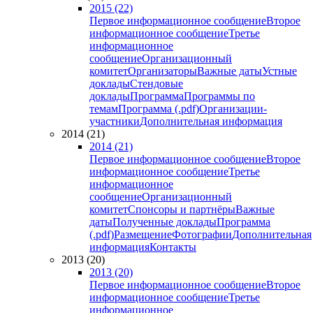
2015 (22)
Первое информационное сообщение
Второе
информационное сообщение
Третье
информационное
сообщение
Организационный
комитет
Организаторы
Важные даты
Устные
доклады
Стендовые
доклады
Программа
Программы по
темам
Программа (.pdf)
Организации-
участники
Дополнительная информация
2014 (21)
2014 (21)
Первое информационное сообщение
Второе
информационное сообщение
Третье
информационное
сообщение
Организационный
комитет
Спонсоры и партнёры
Важные
даты
Полученные доклады
Программа
(.pdf)
Размещение
Фотографии
Дополнительная
информация
Контакты
2013 (20)
2013 (20)
Первое информационное сообщение
Второе
информационное сообщение
Третье
информационное