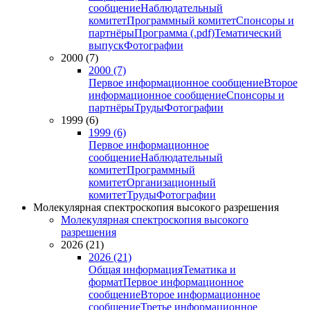
сообщение
Наблюдательный
комитет
Программный комитет
Спонсоры и
партнёры
Программа (.pdf)
Тематический
выпуск
Фотографии
2000 (7)
2000 (7)
Первое информационное сообщение
Второе
информационное сообщение
Спонсоры и
партнёры
Труды
Фотографии
1999 (6)
1999 (6)
Первое информационное
сообщение
Наблюдательный
комитет
Программный
комитет
Организационный
комитет
Труды
Фотографии
Молекулярная спектроскопия высокого разрешения
Молекулярная спектроскопия высокого
разрешения
2026 (21)
2026 (21)
Общая информация
Тематика и
формат
Первое информационное
сообщение
Второе информационное
сообщение
Третье информационное