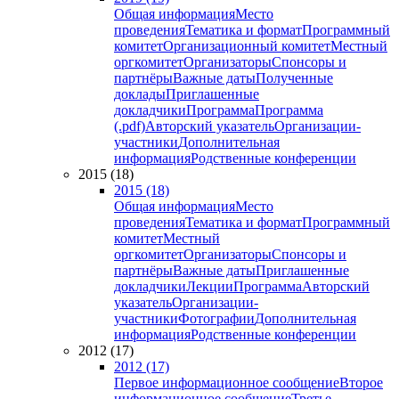
Общая информация
Место
проведения
Тематика и формат
Программный
комитет
Организационный комитет
Местный
оргкомитет
Организаторы
Спонсоры и
партнёры
Важные даты
Полученные
доклады
Приглашенные
докладчики
Программа
Программа
(.pdf)
Авторский указатель
Организации-
участники
Дополнительная
информация
Родственные конференции
2015 (18)
2015 (18)
Общая информация
Место
проведения
Тематика и формат
Программный
комитет
Местный
оргкомитет
Организаторы
Спонсоры и
партнёры
Важные даты
Приглашенные
докладчики
Лекции
Программа
Авторский
указатель
Организации-
участники
Фотографии
Дополнительная
информация
Родственные конференции
2012 (17)
2012 (17)
Первое информационное сообщение
Второе
информационное сообщение
Третье