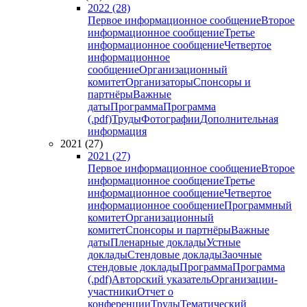
2022 (28)
Первое информационное сообщение
Второе
информационное сообщение
Третье
информационное сообщение
Четвертое
информационное
сообщение
Организационный
комитет
Организаторы
Спонсоры и
партнёры
Важные
даты
Программа
Программа
(.pdf)
Труды
Фотографии
Дополнительная
информация
2021 (27)
2021 (27)
Первое информационное сообщение
Второе
информационное сообщение
Третье
информационное сообщение
Четвертое
информационное сообщение
Программный
комитет
Организационный
комитет
Спонсоры и партнёры
Важные
даты
Пленарные доклады
Устные
доклады
Стендовые доклады
Заочные
стендовые доклады
Программа
Программа
(.pdf)
Авторский указатель
Организации-
участники
Отчет о
конференции
Труды
Тематический