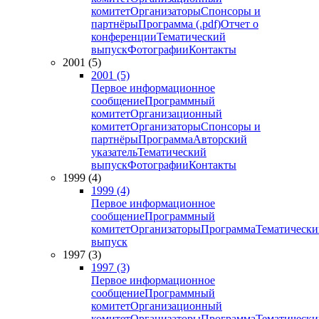
комитет
Организаторы
Спонсоры и
партнёры
Программа (.pdf)
Отчет о
конференции
Тематический
выпуск
Фотографии
Контакты
2001 (5)
2001 (5)
Первое информационное
сообщение
Программный
комитет
Организационный
комитет
Организаторы
Спонсоры и
партнёры
Программа
Авторский
указатель
Тематический
выпуск
Фотографии
Контакты
1999 (4)
1999 (4)
Первое информационное
сообщение
Программный
комитет
Организаторы
Программа
Тематически
выпуск
1997 (3)
1997 (3)
Первое информационное
сообщение
Программный
комитет
Организационный
комитет
Организаторы
Программа
Тематически