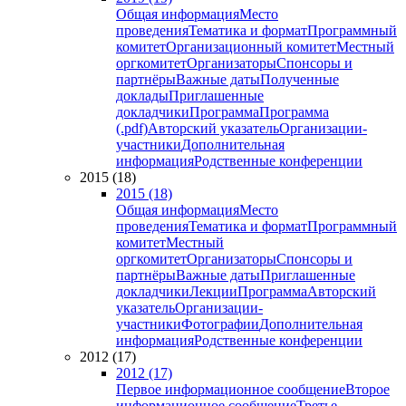
Общая информация
Место
проведения
Тематика и формат
Программный
комитет
Организационный комитет
Местный
оргкомитет
Организаторы
Спонсоры и
партнёры
Важные даты
Полученные
доклады
Приглашенные
докладчики
Программа
Программа
(.pdf)
Авторский указатель
Организации-
участники
Дополнительная
информация
Родственные конференции
2015 (18)
2015 (18)
Общая информация
Место
проведения
Тематика и формат
Программный
комитет
Местный
оргкомитет
Организаторы
Спонсоры и
партнёры
Важные даты
Приглашенные
докладчики
Лекции
Программа
Авторский
указатель
Организации-
участники
Фотографии
Дополнительная
информация
Родственные конференции
2012 (17)
2012 (17)
Первое информационное сообщение
Второе
информационное сообщение
Третье