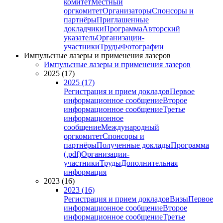
комитет
Местный
оргкомитет
Организаторы
Спонсоры и
партнёры
Приглашенные
докладчики
Программа
Авторский
указатель
Организации-
участники
Труды
Фотографии
Импульсные лазеры и применения лазеров
Импульсные лазеры и применения лазеров
2025 (17)
2025 (17)
Регистрация и прием докладов
Первое
информационное сообщение
Второе
информационное сообщение
Третье
информационное
сообщение
Международный
оргкомитет
Спонсоры и
партнёры
Полученные доклады
Программа
(.pdf)
Организации-
участники
Труды
Дополнительная
информация
2023 (16)
2023 (16)
Регистрация и прием докладов
Визы
Первое
информационное сообщение
Второе
информационное сообщение
Третье