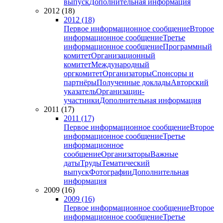
выпуск
Дополнительная информация
2012 (18)
2012 (18)
Первое информационное сообщение
Второе
информационное сообщение
Третье
информационное сообщение
Программный
комитет
Организационный
комитет
Международный
оргкомитет
Организаторы
Спонсоры и
партнёры
Полученные доклады
Авторский
указатель
Организации-
участники
Дополнительная информация
2011 (17)
2011 (17)
Первое информационное сообщение
Второе
информационное сообщение
Третье
информационное
сообщение
Организаторы
Важные
даты
Труды
Тематический
выпуск
Фотографии
Дополнительная
информация
2009 (16)
2009 (16)
Первое информационное сообщение
Второе
информационное сообщение
Третье