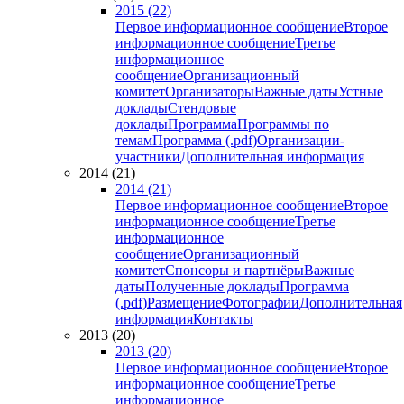
2015 (22)
Первое информационное сообщение
Второе
информационное сообщение
Третье
информационное
сообщение
Организационный
комитет
Организаторы
Важные даты
Устные
доклады
Стендовые
доклады
Программа
Программы по
темам
Программа (.pdf)
Организации-
участники
Дополнительная информация
2014 (21)
2014 (21)
Первое информационное сообщение
Второе
информационное сообщение
Третье
информационное
сообщение
Организационный
комитет
Спонсоры и партнёры
Важные
даты
Полученные доклады
Программа
(.pdf)
Размещение
Фотографии
Дополнительная
информация
Контакты
2013 (20)
2013 (20)
Первое информационное сообщение
Второе
информационное сообщение
Третье
информационное