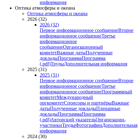
информация
Оптика атмосферы и океана
Оптика атмосферы и океана
2026 (32)
2026 (32)
Первое информационное сообщение
Второе
информационное сообщение
Третье
информационное
сообщение
Организационный
комитет
Важные даты
Полученные
доклады
Программа
Программа
(.pdf)
Труды
Дополнительная информация
2025 (31)
2025 (31)
Первое информационное сообщение
Второе
информационное сообщение
Третье
информационное сообщение
Программный
комитет
Международный
оргкомитет
Спонсоры и партнёры
Важные
даты
Полученные доклады
Пленарные
доклады
Программа
Программа
(.pdf)
Авторский указатель
Организации-
участники
Труды
Фотографии
Дополнительная
информация
2024 (30)