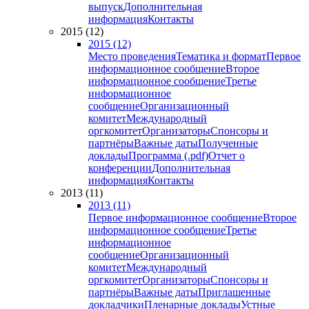
выпуск
Дополнительная
информация
Контакты
2015 (12)
2015 (12)
Место проведения
Тематика и формат
Первое
информационное сообщение
Второе
информационное сообщение
Третье
информационное
сообщение
Организационный
комитет
Международный
оргкомитет
Организаторы
Спонсоры и
партнёры
Важные даты
Полученные
доклады
Программа (.pdf)
Отчет о
конференции
Дополнительная
информация
Контакты
2013 (11)
2013 (11)
Первое информационное сообщение
Второе
информационное сообщение
Третье
информационное
сообщение
Организационный
комитет
Международный
оргкомитет
Организаторы
Спонсоры и
партнёры
Важные даты
Приглашенные
докладчики
Пленарные доклады
Устные