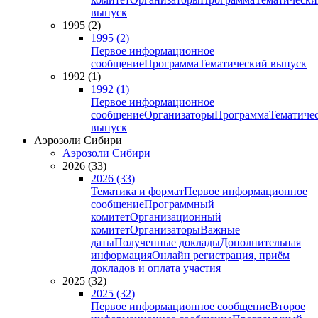
выпуск
1995 (2)
1995 (2)
Первое информационное
сообщение
Программа
Тематический выпуск
1992 (1)
1992 (1)
Первое информационное
сообщение
Организаторы
Программа
Тематиче
выпуск
Аэрозоли Сибири
Аэрозоли Сибири
2026 (33)
2026 (33)
Тематика и формат
Первое информационное
сообщение
Программный
комитет
Организационный
комитет
Организаторы
Важные
даты
Полученные доклады
Дополнительная
информация
Онлайн регистрация, приём
докладов и оплата участия
2025 (32)
2025 (32)
Первое информационное сообщение
Второе