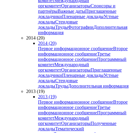
комитет
Международный
оргкомитет
Организаторы
Спонсоры и
партнёры
Важные даты
Приглашенные
докладчики
Пленарные доклады
Устные
доклады
Стендовые
доклады
Труды
Фотографии
Дополнительная
информация
2014 (20)
2014 (20)
Первое информационное сообщение
Второе
информационное сообщение
Третье
информационное сообщение
Программный
комитет
Международный
оргкомитет
Организаторы
Приглашенные
докладчики
Пленарные доклады
Устные
доклады
Стендовые
доклады
Труды
Дополнительная информация
2013 (19)
2013 (19)
Первое информационное сообщение
Второе
информационное сообщение
Третье
информационное сообщение
Программный
комитет
Международный
оргкомитет
Организаторы
Полученные
доклады
Тематический