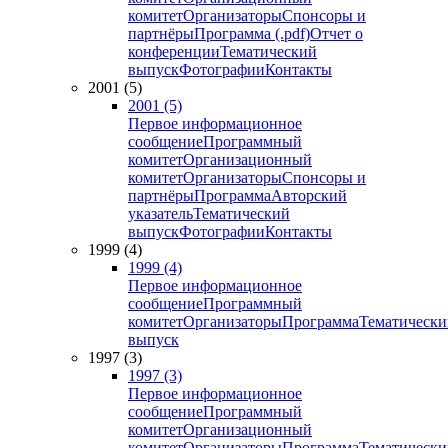
комитет
Организаторы
Спонсоры и
партнёры
Программа (.pdf)
Отчет о
конференции
Тематический
выпуск
Фотографии
Контакты
2001 (5)
2001 (5)
Первое информационное
сообщение
Программный
комитет
Организационный
комитет
Организаторы
Спонсоры и
партнёры
Программа
Авторский
указатель
Тематический
выпуск
Фотографии
Контакты
1999 (4)
1999 (4)
Первое информационное
сообщение
Программный
комитет
Организаторы
Программа
Тематически
выпуск
1997 (3)
1997 (3)
Первое информационное
сообщение
Программный
комитет
Организационный
комитет
Организаторы
Программа
Тематически