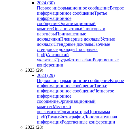
2024 (30)
Первое информационное сообщение
Второе
информационное сообщение
Третье
информационное
сообщение
Организационный
комитет
Организаторы
Спонсоры и
партнёры
Приглашенные
докладчики
Пленарные доклады
Устные
доклады
Стендовые доклады
Заочные
стендовые доклады
Программа
(.pdf)
Авторский
указатель
Труды
Фотографии
Родственные
конференции
2023 (29)
2023 (29)
Первое информационное сообщение
Второе
информационное сообщение
Третье
информационное сообщение
Четвертое
информационное
сообщение
Организационный
комитет
Местный
оргкомитет
Организаторы
Программа
(.pdf)
Труды
Фотографии
Дополнительная
информация
Родственные конференции
2022 (28)