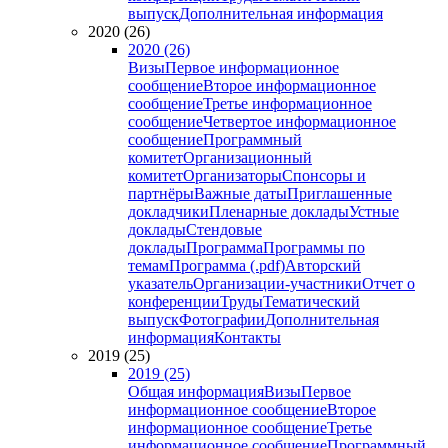
выпуск
Дополнительная информация
2020 (26)
2020 (26)
Визы
Первое информационное
сообщение
Второе информационное
сообщение
Третье информационное
сообщение
Четвертое информационное
сообщение
Программный
комитет
Организационный
комитет
Организаторы
Спонсоры и
партнёры
Важные даты
Приглашенные
докладчики
Пленарные доклады
Устные
доклады
Стендовые
доклады
Программа
Программы по
темам
Программа (.pdf)
Авторский
указатель
Организации-участники
Отчет о
конференции
Труды
Тематический
выпуск
Фотографии
Дополнительная
информация
Контакты
2019 (25)
2019 (25)
Общая информация
Визы
Первое
информационное сообщение
Второе
информационное сообщение
Третье
информационное сообщение
Программный