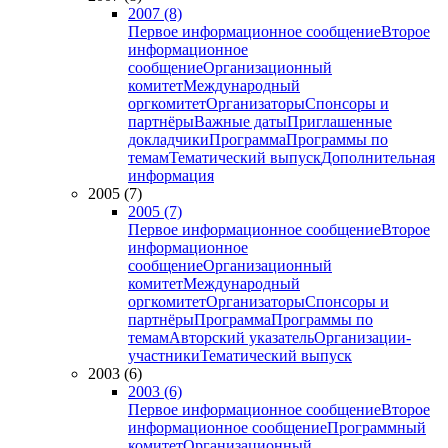
2007 (8)
Первое информационное сообщение
Второе
информационное
сообщение
Организационный
комитет
Международный
оргкомитет
Организаторы
Спонсоры и
партнёры
Важные даты
Приглашенные
докладчики
Программа
Программы по
темам
Тематический выпуск
Дополнительная
информация
2005 (7)
2005 (7)
Первое информационное сообщение
Второе
информационное
сообщение
Организационный
комитет
Международный
оргкомитет
Организаторы
Спонсоры и
партнёры
Программа
Программы по
темам
Авторский указатель
Организации-
участники
Тематический выпуск
2003 (6)
2003 (6)
Первое информационное сообщение
Второе
информационное сообщение
Программный
комитет
Организационный