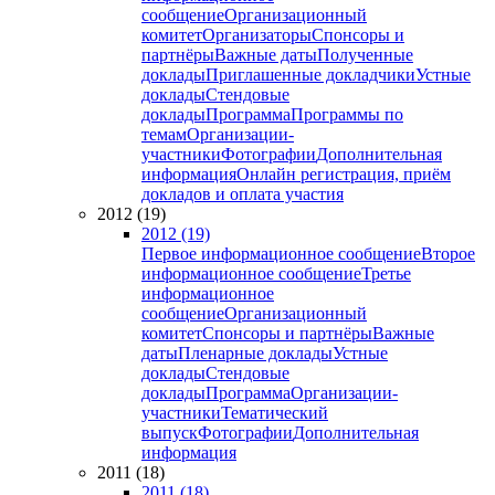
сообщение
Организационный
комитет
Организаторы
Спонсоры и
партнёры
Важные даты
Полученные
доклады
Приглашенные докладчики
Устные
доклады
Стендовые
доклады
Программа
Программы по
темам
Организации-
участники
Фотографии
Дополнительная
информация
Онлайн регистрация, приём
докладов и оплата участия
2012 (19)
2012 (19)
Первое информационное сообщение
Второе
информационное сообщение
Третье
информационное
сообщение
Организационный
комитет
Спонсоры и партнёры
Важные
даты
Пленарные доклады
Устные
доклады
Стендовые
доклады
Программа
Организации-
участники
Тематический
выпуск
Фотографии
Дополнительная
информация
2011 (18)
2011 (18)