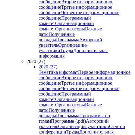
сообщение
Второе информационное
сообщение
Третье информационное
сообщение
Четвертое информационное
сообщение
Программный
комитет
Организационный
комитет
Организаторы
Важные
даты
Полученные
доклады
Программа
Авторский
указатель
Организации-
участники
Труды
Дополнительная
информация
2020 (27)
2020 (27)
Тематика и формат
Первое информационное
сообщение
Второе информационное
сообщение
Третье информационное
сообщение
Четвертое информационное
сообщение
Программный
комитет
Организационный
комитет
Организаторы
Важные
даты
Полученные
доклады
Программа
Программы по
темам
Программа (.pdf)
Авторский
указатель
Организации-участники
Отчет о
конференции
Труды
Дополнительная