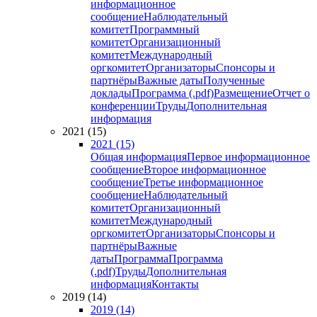
информационное
сообщение
Наблюдательный
комитет
Программный
комитет
Организационный
комитет
Международный
оргкомитет
Организаторы
Спонсоры и
партнёры
Важные даты
Полученные
доклады
Программа (.pdf)
Размещение
Отчет о
конференции
Труды
Дополнительная
информация
2021 (15)
2021 (15)
Общая информация
Первое информационное
сообщение
Второе информационное
сообщение
Третье информационное
сообщение
Наблюдательный
комитет
Организационный
комитет
Международный
оргкомитет
Организаторы
Спонсоры и
партнёры
Важные
даты
Программа
Программа
(.pdf)
Труды
Дополнительная
информация
Контакты
2019 (14)
2019 (14)