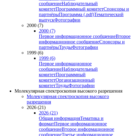
сообщение
Наблюдательный
комитет
Программный комитет
Спонсоры и
партнёры
Программа (.pdf)
Тематический
выпуск
Фотографии
2000 (7)
2000 (7)
Первое информационное сообщение
Второе
информационное сообщение
Спонсоры и
партнёры
Труды
Фотографии
1999 (6)
1999 (6)
Первое информационное
сообщение
Наблюдательный
комитет
Программный
комитет
Организационный
комитет
Труды
Фотографии
Молекулярная спектроскопия высокого разрешения
Молекулярная спектроскопия высокого
разрешения
2026 (21)
2026 (21)
Общая информация
Тематика и
формат
Первое информационное
сообщение
Второе информационное
сообщение
Третье информационное