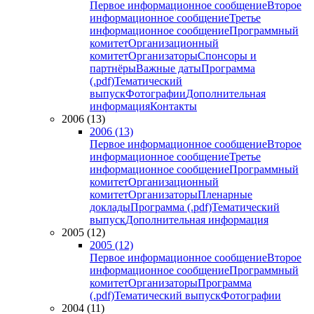
Первое информационное сообщение
Второе
информационное сообщение
Третье
информационное сообщение
Программный
комитет
Организационный
комитет
Организаторы
Спонсоры и
партнёры
Важные даты
Программа
(.pdf)
Тематический
выпуск
Фотографии
Дополнительная
информация
Контакты
2006 (13)
2006 (13)
Первое информационное сообщение
Второе
информационное сообщение
Третье
информационное сообщение
Программный
комитет
Организационный
комитет
Организаторы
Пленарные
доклады
Программа (.pdf)
Тематический
выпуск
Дополнительная информация
2005 (12)
2005 (12)
Первое информационное сообщение
Второе
информационное сообщение
Программный
комитет
Организаторы
Программа
(.pdf)
Тематический выпуск
Фотографии
2004 (11)