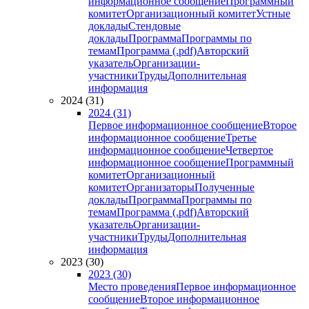
информационное сообщение
Программный
комитет
Организационный комитет
Устные
доклады
Стендовые
доклады
Программа
Программы по
темам
Программа (.pdf)
Авторский
указатель
Организации-
участники
Труды
Дополнительная
информация
2024 (31)
2024 (31)
Первое информационное сообщение
Второе
информационное сообщение
Третье
информационное сообщение
Четвертое
информационное сообщение
Программный
комитет
Организационный
комитет
Организаторы
Полученные
доклады
Программа
Программы по
темам
Программа (.pdf)
Авторский
указатель
Организации-
участники
Труды
Дополнительная
информация
2023 (30)
2023 (30)
Место проведения
Первое информационное
сообщение
Второе информационное