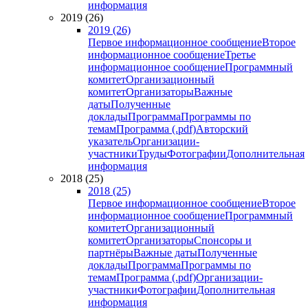
информация
2019 (26)
2019 (26)
Первое информационное сообщение
Второе
информационное сообщение
Третье
информационное сообщение
Программный
комитет
Организационный
комитет
Организаторы
Важные
даты
Полученные
доклады
Программа
Программы по
темам
Программа (.pdf)
Авторский
указатель
Организации-
участники
Труды
Фотографии
Дополнительная
информация
2018 (25)
2018 (25)
Первое информационное сообщение
Второе
информационное сообщение
Программный
комитет
Организационный
комитет
Организаторы
Спонсоры и
партнёры
Важные даты
Полученные
доклады
Программа
Программы по
темам
Программа (.pdf)
Организации-
участники
Фотографии
Дополнительная
информация