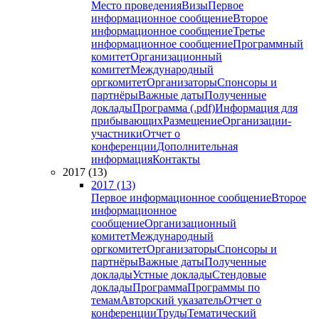
Место проведения
Визы
Первое
информационное сообщение
Второе
информационное сообщение
Третье
информационное сообщение
Программный
комитет
Организационный
комитет
Международный
оргкомитет
Организаторы
Спонсоры и
партнёры
Важные даты
Полученные
доклады
Программа (.pdf)
Информация для
прибывающих
Размещение
Организации-
участники
Отчет о
конференции
Дополнительная
информация
Контакты
2017 (13)
2017 (13)
Первое информационное сообщение
Второе
информационное
сообщение
Организационный
комитет
Международный
оргкомитет
Организаторы
Спонсоры и
партнёры
Важные даты
Полученные
доклады
Устные доклады
Стендовые
доклады
Программа
Программы по
темам
Авторский указатель
Отчет о
конференции
Труды
Тематический