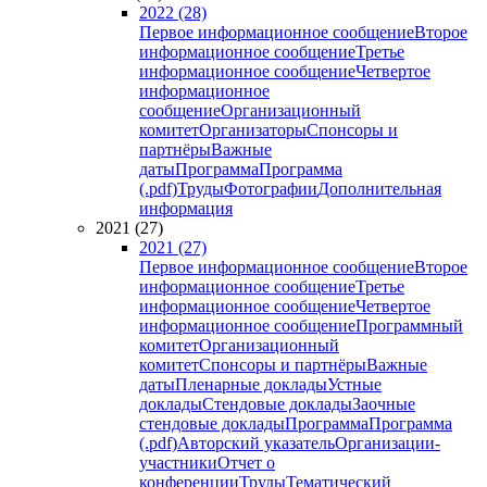
2022 (28)
Первое информационное сообщение
Второе
информационное сообщение
Третье
информационное сообщение
Четвертое
информационное
сообщение
Организационный
комитет
Организаторы
Спонсоры и
партнёры
Важные
даты
Программа
Программа
(.pdf)
Труды
Фотографии
Дополнительная
информация
2021 (27)
2021 (27)
Первое информационное сообщение
Второе
информационное сообщение
Третье
информационное сообщение
Четвертое
информационное сообщение
Программный
комитет
Организационный
комитет
Спонсоры и партнёры
Важные
даты
Пленарные доклады
Устные
доклады
Стендовые доклады
Заочные
стендовые доклады
Программа
Программа
(.pdf)
Авторский указатель
Организации-
участники
Отчет о
конференции
Труды
Тематический