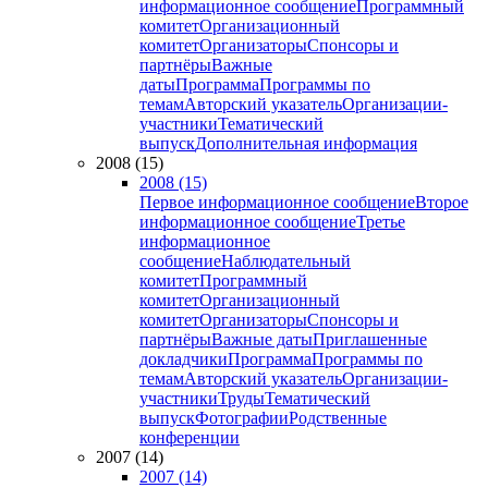
информационное сообщение
Программный
комитет
Организационный
комитет
Организаторы
Спонсоры и
партнёры
Важные
даты
Программа
Программы по
темам
Авторский указатель
Организации-
участники
Тематический
выпуск
Дополнительная информация
2008 (15)
2008 (15)
Первое информационное сообщение
Второе
информационное сообщение
Третье
информационное
сообщение
Наблюдательный
комитет
Программный
комитет
Организационный
комитет
Организаторы
Спонсоры и
партнёры
Важные даты
Приглашенные
докладчики
Программа
Программы по
темам
Авторский указатель
Организации-
участники
Труды
Тематический
выпуск
Фотографии
Родственные
конференции
2007 (14)
2007 (14)