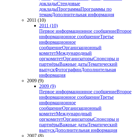
доклады
Стендовые
доклады
Программа
Программы по
темам
Дополнительная информация
2011 (10)
2011 (10)
Первое информационное сообщение
Второе
информационное сообщение
Третье
информационное
сообщение
Организационный
комитет
Международный
оргкомитет
Организаторы
Спонсоры и
партнёры
Важные даты
Тематический
выпуск
Фотографии
Дополнительная
информация
2009 (9)
2009 (9)
Первое информационное сообщение
Второе
информационное сообщение
Третье
информационное
сообщение
Организационный
комитет
Международный
оргкомитет
Организаторы
Спонсоры и
партнёры
Важные даты
Тематический
выпуск
Дополнительная информация
2007 (8)