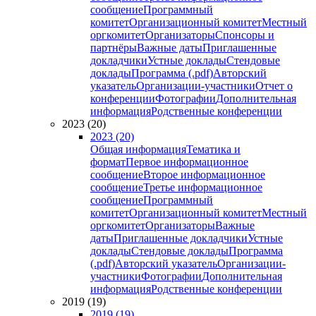
сообщение
Программный
комитет
Организационный комитет
Местный
оргкомитет
Организаторы
Спонсоры и
партнёры
Важные даты
Приглашенные
докладчики
Устные доклады
Стендовые
доклады
Программа (.pdf)
Авторский
указатель
Организации-участники
Отчет о
конференции
Фотографии
Дополнительная
информация
Родственные конференции
2023 (20)
2023 (20)
Общая информация
Тематика и
формат
Первое информационное
сообщение
Второе информационное
сообщение
Третье информационное
сообщение
Программный
комитет
Организационный комитет
Местный
оргкомитет
Организаторы
Важные
даты
Приглашенные докладчики
Устные
доклады
Стендовые доклады
Программа
(.pdf)
Авторский указатель
Организации-
участники
Фотографии
Дополнительная
информация
Родственные конференции
2019 (19)
2019 (19)