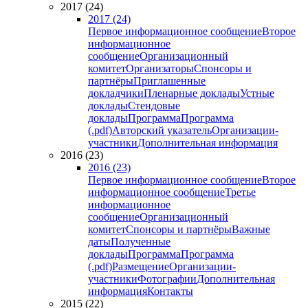
2017 (24)
2017 (24)
Первое информационное сообщение
Второе
информационное
сообщение
Организационный
комитет
Организаторы
Спонсоры и
партнёры
Приглашенные
докладчики
Пленарные доклады
Устные
доклады
Стендовые
доклады
Программа
Программа
(.pdf)
Авторский указатель
Организации-
участники
Дополнительная информация
2016 (23)
2016 (23)
Первое информационное сообщение
Второе
информационное сообщение
Третье
информационное
сообщение
Организационный
комитет
Спонсоры и партнёры
Важные
даты
Полученные
доклады
Программа
Программа
(.pdf)
Размещение
Организации-
участники
Фотографии
Дополнительная
информация
Контакты
2015 (22)