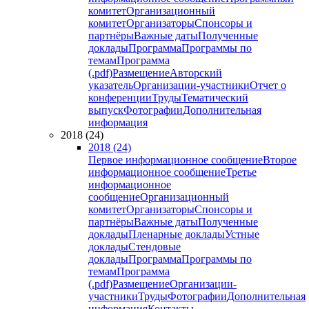
комитет
Организационный
комитет
Организаторы
Спонсоры и
партнёры
Важные даты
Полученные
доклады
Программа
Программы по
темам
Программа
(.pdf)
Размещение
Авторский
указатель
Организации-участники
Отчет о
конференции
Труды
Тематический
выпуск
Фотографии
Дополнительная
информация
2018 (24)
2018 (24)
Первое информационное сообщение
Второе
информационное сообщение
Третье
информационное
сообщение
Организационный
комитет
Организаторы
Спонсоры и
партнёры
Важные даты
Полученные
доклады
Пленарные доклады
Устные
доклады
Стендовые
доклады
Программа
Программы по
темам
Программа
(.pdf)
Размещение
Организации-
участники
Труды
Фотографии
Дополнительная
информация
Контакты