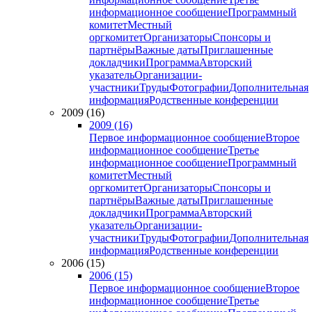
информационное сообщение
Программный
комитет
Местный
оргкомитет
Организаторы
Спонсоры и
партнёры
Важные даты
Приглашенные
докладчики
Программа
Авторский
указатель
Организации-
участники
Труды
Фотографии
Дополнительная
информация
Родственные конференции
2009 (16)
2009 (16)
Первое информационное сообщение
Второе
информационное сообщение
Третье
информационное сообщение
Программный
комитет
Местный
оргкомитет
Организаторы
Спонсоры и
партнёры
Важные даты
Приглашенные
докладчики
Программа
Авторский
указатель
Организации-
участники
Труды
Фотографии
Дополнительная
информация
Родственные конференции
2006 (15)
2006 (15)
Первое информационное сообщение
Второе
информационное сообщение
Третье