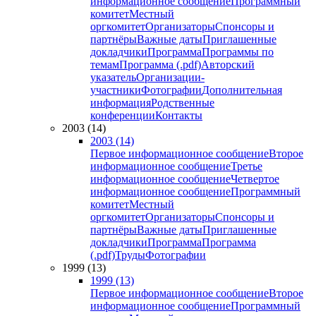
информационное сообщение
Программный
комитет
Местный
оргкомитет
Организаторы
Спонсоры и
партнёры
Важные даты
Приглашенные
докладчики
Программа
Программы по
темам
Программа (.pdf)
Авторский
указатель
Организации-
участники
Фотографии
Дополнительная
информация
Родственные
конференции
Контакты
2003 (14)
2003 (14)
Первое информационное сообщение
Второе
информационное сообщение
Третье
информационное сообщение
Четвертое
информационное сообщение
Программный
комитет
Местный
оргкомитет
Организаторы
Спонсоры и
партнёры
Важные даты
Приглашенные
докладчики
Программа
Программа
(.pdf)
Труды
Фотографии
1999 (13)
1999 (13)
Первое информационное сообщение
Второе
информационное сообщение
Программный