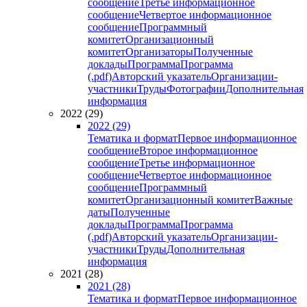
сообщение
Третье информационное
сообщение
Четвертое информационное
сообщение
Программный
комитет
Организационный
комитет
Организаторы
Полученные
доклады
Программа
Программа
(.pdf)
Авторский указатель
Организации-
участники
Труды
Фотографии
Дополнительная
информация
2022 (29)
2022 (29)
Тематика и формат
Первое информационное
сообщение
Второе информационное
сообщение
Третье информационное
сообщение
Четвертое информационное
сообщение
Программный
комитет
Организационный комитет
Важные
даты
Полученные
доклады
Программа
Программа
(.pdf)
Авторский указатель
Организации-
участники
Труды
Дополнительная
информация
2021 (28)
2021 (28)
Тематика и формат
Первое информационное