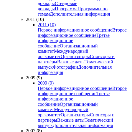
доклады
Стендовые
доклады
Программа
Программы по
темам
Дополнительная информация
2011 (10)
2011 (10)
Первое информационное сообщение
Второе
информационное сообщение
Третье
информационное
сообщение
Организационный
комитет
Международный
оргкомитет
Организаторы
Спонсоры и
партнёры
Важные даты
Тематический
выпуск
Фотографии
Дополнительная
информация
2009 (9)
2009 (9)
Первое информационное сообщение
Второе
информационное сообщение
Третье
информационное
сообщение
Организационный
комитет
Международный
оргкомитет
Организаторы
Спонсоры и
партнёры
Важные даты
Тематический
выпуск
Дополнительная информация
2007 (8)