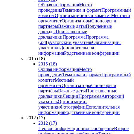
Общая информация
Место
проведения
Тематика и формат
Программный
комитет
Организационный комитет
Местный
оргкомитет
Организаторы
Спонсоры и
партнёры
Важные даты
Полученные
доклады
Приглашенные
докладчики
Программа
Программа
(.pdf)
Авторский указатель
Организации-
участники
Дополнительная
информация
Родственные конференции
2015 (18)
2015 (18)
Общая информация
Место
проведения
Тематика и формат
Программный
комитет
Местный
оргкомитет
Организаторы
Спонсоры и
партнёры
Важные даты
Приглашенные
докладчики
Лекции
Программа
Авторский
указатель
Организации-
участники
Фотографии
Дополнительная
информация
Родственные конференции
2012 (17)
2012 (17)
Первое информационное сообщение
Второе
информационное сообщение
Третье