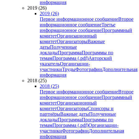
информация
2019 (26)
2019 (26)
Первое информационное сообщение
Второе
информационное сообщение
Третье
информационное сообщение
Программный
комитет
Организационный
комитет
Организаторы
Важные
даты
Полученные
доклады
Программа
Программы по
темам
Программа (.pdf)
Авторский
указатель
Организации-
участники
Труды
Фотографии
Дополнительная
информация
2018 (25)
2018 (25)
Первое информационное сообщение
Второе
информационное сообщение
Программный
комитет
Организационный
комитет
Организаторы
Спонсоры и
партнёры
Важные даты
Полученные
доклады
Программа
Программы по
темам
Программа (.pdf)
Организации-
участники
Фотографии
Дополнительная
информация