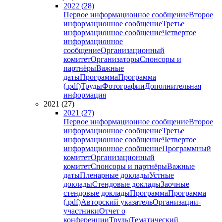
2022 (28)
Первое информационное сообщение
Второе
информационное сообщение
Третье
информационное сообщение
Четвертое
информационное
сообщение
Организационный
комитет
Организаторы
Спонсоры и
партнёры
Важные
даты
Программа
Программа
(.pdf)
Труды
Фотографии
Дополнительная
информация
2021 (27)
2021 (27)
Первое информационное сообщение
Второе
информационное сообщение
Третье
информационное сообщение
Четвертое
информационное сообщение
Программный
комитет
Организационный
комитет
Спонсоры и партнёры
Важные
даты
Пленарные доклады
Устные
доклады
Стендовые доклады
Заочные
стендовые доклады
Программа
Программа
(.pdf)
Авторский указатель
Организации-
участники
Отчет о
конференции
Труды
Тематический