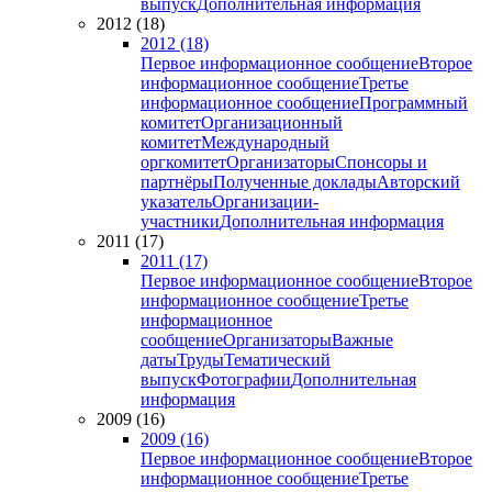
выпуск
Дополнительная информация
2012 (18)
2012 (18)
Первое информационное сообщение
Второе
информационное сообщение
Третье
информационное сообщение
Программный
комитет
Организационный
комитет
Международный
оргкомитет
Организаторы
Спонсоры и
партнёры
Полученные доклады
Авторский
указатель
Организации-
участники
Дополнительная информация
2011 (17)
2011 (17)
Первое информационное сообщение
Второе
информационное сообщение
Третье
информационное
сообщение
Организаторы
Важные
даты
Труды
Тематический
выпуск
Фотографии
Дополнительная
информация
2009 (16)
2009 (16)
Первое информационное сообщение
Второе
информационное сообщение
Третье