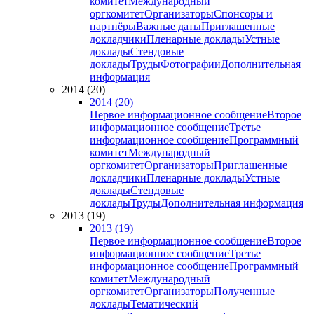
комитет
Международный
оргкомитет
Организаторы
Спонсоры и
партнёры
Важные даты
Приглашенные
докладчики
Пленарные доклады
Устные
доклады
Стендовые
доклады
Труды
Фотографии
Дополнительная
информация
2014 (20)
2014 (20)
Первое информационное сообщение
Второе
информационное сообщение
Третье
информационное сообщение
Программный
комитет
Международный
оргкомитет
Организаторы
Приглашенные
докладчики
Пленарные доклады
Устные
доклады
Стендовые
доклады
Труды
Дополнительная информация
2013 (19)
2013 (19)
Первое информационное сообщение
Второе
информационное сообщение
Третье
информационное сообщение
Программный
комитет
Международный
оргкомитет
Организаторы
Полученные
доклады
Тематический