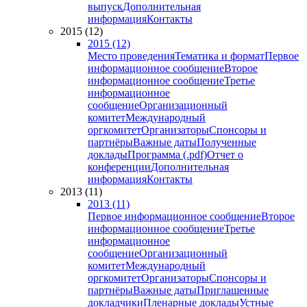
выпуск
Дополнительная
информация
Контакты
2015 (12)
2015 (12)
Место проведения
Тематика и формат
Первое
информационное сообщение
Второе
информационное сообщение
Третье
информационное
сообщение
Организационный
комитет
Международный
оргкомитет
Организаторы
Спонсоры и
партнёры
Важные даты
Полученные
доклады
Программа (.pdf)
Отчет о
конференции
Дополнительная
информация
Контакты
2013 (11)
2013 (11)
Первое информационное сообщение
Второе
информационное сообщение
Третье
информационное
сообщение
Организационный
комитет
Международный
оргкомитет
Организаторы
Спонсоры и
партнёры
Важные даты
Приглашенные
докладчики
Пленарные доклады
Устные