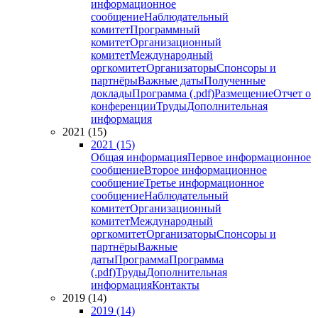
информационное
сообщение
Наблюдательный
комитет
Программный
комитет
Организационный
комитет
Международный
оргкомитет
Организаторы
Спонсоры и
партнёры
Важные даты
Полученные
доклады
Программа (.pdf)
Размещение
Отчет о
конференции
Труды
Дополнительная
информация
2021 (15)
2021 (15)
Общая информация
Первое информационное
сообщение
Второе информационное
сообщение
Третье информационное
сообщение
Наблюдательный
комитет
Организационный
комитет
Международный
оргкомитет
Организаторы
Спонсоры и
партнёры
Важные
даты
Программа
Программа
(.pdf)
Труды
Дополнительная
информация
Контакты
2019 (14)
2019 (14)