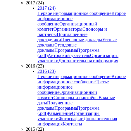
2017 (24)
2017 (24)
Первое информационное сообщение
Второе
информационное
сообщение
Организационный
комитет
Организаторы
Спонсоры и
партнёры
Приглашенные
докладчики
Пленарные доклады
Устные
доклады
Стендовые
доклады
Программа
Программа
(.pdf)
Авторский указатель
Организации-
участники
Дополнительная информация
2016 (23)
2016 (23)
Первое информационное сообщение
Второе
информационное сообщение
Третье
информационное
сообщение
Организационный
комитет
Спонсоры и партнёры
Важные
даты
Полученные
доклады
Программа
Программа
(.pdf)
Размещение
Организации-
участники
Фотографии
Дополнительная
информация
Контакты
2015 (22)