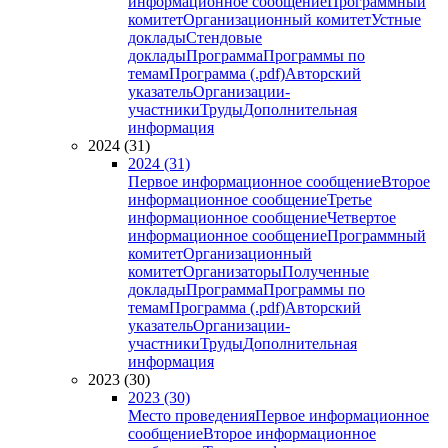
информационное сообщение
Программный
комитет
Организационный комитет
Устные
доклады
Стендовые
доклады
Программа
Программы по
темам
Программа (.pdf)
Авторский
указатель
Организации-
участники
Труды
Дополнительная
информация
2024 (31)
2024 (31)
Первое информационное сообщение
Второе
информационное сообщение
Третье
информационное сообщение
Четвертое
информационное сообщение
Программный
комитет
Организационный
комитет
Организаторы
Полученные
доклады
Программа
Программы по
темам
Программа (.pdf)
Авторский
указатель
Организации-
участники
Труды
Дополнительная
информация
2023 (30)
2023 (30)
Место проведения
Первое информационное
сообщение
Второе информационное