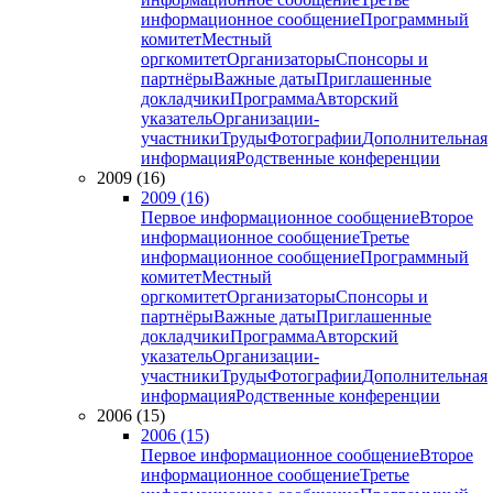
информационное сообщение
Программный
комитет
Местный
оргкомитет
Организаторы
Спонсоры и
партнёры
Важные даты
Приглашенные
докладчики
Программа
Авторский
указатель
Организации-
участники
Труды
Фотографии
Дополнительная
информация
Родственные конференции
2009 (16)
2009 (16)
Первое информационное сообщение
Второе
информационное сообщение
Третье
информационное сообщение
Программный
комитет
Местный
оргкомитет
Организаторы
Спонсоры и
партнёры
Важные даты
Приглашенные
докладчики
Программа
Авторский
указатель
Организации-
участники
Труды
Фотографии
Дополнительная
информация
Родственные конференции
2006 (15)
2006 (15)
Первое информационное сообщение
Второе
информационное сообщение
Третье