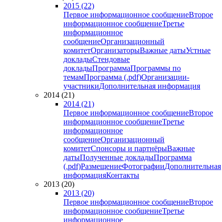
2015 (22)
Первое информационное сообщение
Второе
информационное сообщение
Третье
информационное
сообщение
Организационный
комитет
Организаторы
Важные даты
Устные
доклады
Стендовые
доклады
Программа
Программы по
темам
Программа (.pdf)
Организации-
участники
Дополнительная информация
2014 (21)
2014 (21)
Первое информационное сообщение
Второе
информационное сообщение
Третье
информационное
сообщение
Организационный
комитет
Спонсоры и партнёры
Важные
даты
Полученные доклады
Программа
(.pdf)
Размещение
Фотографии
Дополнительная
информация
Контакты
2013 (20)
2013 (20)
Первое информационное сообщение
Второе
информационное сообщение
Третье
информационное