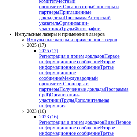
комитет
Местный
оргкомитет
Организаторы
Спонсоры и
партнёры
Приглашенные
докладчики
Программа
Авторский
указатель
Организации-
участники
Труды
Фотографии
Импульсные лазеры и применения лазеров
Импульсные лазеры и применения лазеров
2025 (17)
2025 (17)
Регистрация и прием докладов
Первое
информационное сообщение
Второе
информационное сообщение
Третье
информационное
сообщение
Международный
оргкомитет
Спонсоры и
партнёры
Полученные доклады
Программа
(.pdf)
Организации-
участники
Труды
Дополнительная
информация
2023 (16)
2023 (16)
Регистрация и прием докладов
Визы
Первое
информационное сообщение
Второе
информационное сообщение
Третье