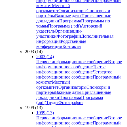
информационное сообщение
Программный
комитет
Местный
оргкомитет
Организаторы
Спонсоры и
партнёры
Важные даты
Приглашенные
докладчики
Программа
Программы по
темам
Программа (.pdf)
Авторский
указатель
Организации-
участники
Фотографии
Дополнительная
информация
Родственные
конференции
Контакты
2003 (14)
2003 (14)
Первое информационное сообщение
Второе
информационное сообщение
Третье
информационное сообщение
Четвертое
информационное сообщение
Программный
комитет
Местный
оргкомитет
Организаторы
Спонсоры и
партнёры
Важные даты
Приглашенные
докладчики
Программа
Программа
(.pdf)
Труды
Фотографии
1999 (13)
1999 (13)
Первое информационное сообщение
Второе
информационное сообщение
Программный