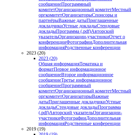
сообщение
Программный
комитет
Организационный комитет
Местный
оргкомитет
Организаторы
Спонсоры и
партнёры
Важные даты
Приглашенные
докладчики
Устные доклады
Стендовые
доклады
Программа (.pdf)
Авторский
указатель
Организации-участники
Отчет о
конференции
Фотографии
Дополнительная
информация
Родственные конференции
2023 (20)
2023 (20)
Общая информация
Тематика и
формат
Первое информационное
сообщение
Второе информационное
сообщение
Третье информационное
сообщение
Программный
комитет
Организационный комитет
Местный
оргкомитет
Организаторы
Важные
даты
Приглашенные докладчики
Устные
доклады
Стендовые доклады
Программа
(.pdf)
Авторский указатель
Организации-
участники
Фотографии
Дополнительная
информация
Родственные конференции
2019 (19)
2019 (19)