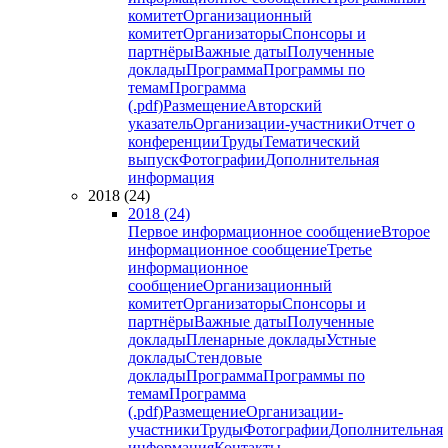
комитет
Организационный
комитет
Организаторы
Спонсоры и
партнёры
Важные даты
Полученные
доклады
Программа
Программы по
темам
Программа
(.pdf)
Размещение
Авторский
указатель
Организации-участники
Отчет о
конференции
Труды
Тематический
выпуск
Фотографии
Дополнительная
информация
2018 (24)
2018 (24)
Первое информационное сообщение
Второе
информационное сообщение
Третье
информационное
сообщение
Организационный
комитет
Организаторы
Спонсоры и
партнёры
Важные даты
Полученные
доклады
Пленарные доклады
Устные
доклады
Стендовые
доклады
Программа
Программы по
темам
Программа
(.pdf)
Размещение
Организации-
участники
Труды
Фотографии
Дополнительная
информация
Контакты