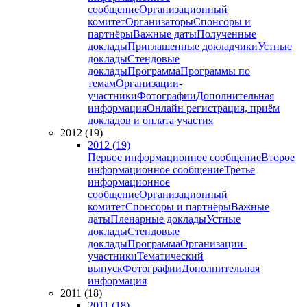
сообщение
Организационный
комитет
Организаторы
Спонсоры и
партнёры
Важные даты
Полученные
доклады
Приглашенные докладчики
Устные
доклады
Стендовые
доклады
Программа
Программы по
темам
Организации-
участники
Фотографии
Дополнительная
информация
Онлайн регистрация, приём
докладов и оплата участия
2012 (19)
2012 (19)
Первое информационное сообщение
Второе
информационное сообщение
Третье
информационное
сообщение
Организационный
комитет
Спонсоры и партнёры
Важные
даты
Пленарные доклады
Устные
доклады
Стендовые
доклады
Программа
Организации-
участники
Тематический
выпуск
Фотографии
Дополнительная
информация
2011 (18)
2011 (18)