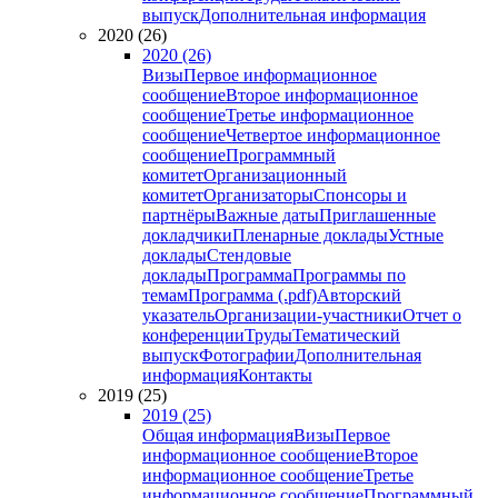
выпуск
Дополнительная информация
2020 (26)
2020 (26)
Визы
Первое информационное
сообщение
Второе информационное
сообщение
Третье информационное
сообщение
Четвертое информационное
сообщение
Программный
комитет
Организационный
комитет
Организаторы
Спонсоры и
партнёры
Важные даты
Приглашенные
докладчики
Пленарные доклады
Устные
доклады
Стендовые
доклады
Программа
Программы по
темам
Программа (.pdf)
Авторский
указатель
Организации-участники
Отчет о
конференции
Труды
Тематический
выпуск
Фотографии
Дополнительная
информация
Контакты
2019 (25)
2019 (25)
Общая информация
Визы
Первое
информационное сообщение
Второе
информационное сообщение
Третье
информационное сообщение
Программный