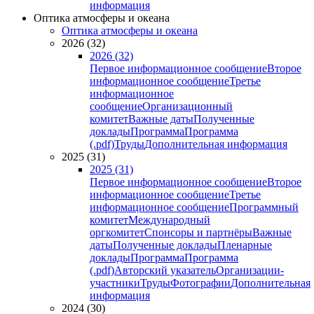
информация
Оптика атмосферы и океана
Оптика атмосферы и океана
2026 (32)
2026 (32)
Первое информационное сообщение
Второе
информационное сообщение
Третье
информационное
сообщение
Организационный
комитет
Важные даты
Полученные
доклады
Программа
Программа
(.pdf)
Труды
Дополнительная информация
2025 (31)
2025 (31)
Первое информационное сообщение
Второе
информационное сообщение
Третье
информационное сообщение
Программный
комитет
Международный
оргкомитет
Спонсоры и партнёры
Важные
даты
Полученные доклады
Пленарные
доклады
Программа
Программа
(.pdf)
Авторский указатель
Организации-
участники
Труды
Фотографии
Дополнительная
информация
2024 (30)