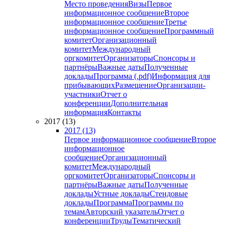
Место проведения
Визы
Первое
информационное сообщение
Второе
информационное сообщение
Третье
информационное сообщение
Программный
комитет
Организационный
комитет
Международный
оргкомитет
Организаторы
Спонсоры и
партнёры
Важные даты
Полученные
доклады
Программа (.pdf)
Информация для
прибывающих
Размещение
Организации-
участники
Отчет о
конференции
Дополнительная
информация
Контакты
2017 (13)
2017 (13)
Первое информационное сообщение
Второе
информационное
сообщение
Организационный
комитет
Международный
оргкомитет
Организаторы
Спонсоры и
партнёры
Важные даты
Полученные
доклады
Устные доклады
Стендовые
доклады
Программа
Программы по
темам
Авторский указатель
Отчет о
конференции
Труды
Тематический