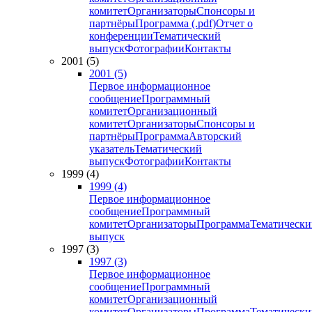
комитет
Организаторы
Спонсоры и
партнёры
Программа (.pdf)
Отчет о
конференции
Тематический
выпуск
Фотографии
Контакты
2001 (5)
2001 (5)
Первое информационное
сообщение
Программный
комитет
Организационный
комитет
Организаторы
Спонсоры и
партнёры
Программа
Авторский
указатель
Тематический
выпуск
Фотографии
Контакты
1999 (4)
1999 (4)
Первое информационное
сообщение
Программный
комитет
Организаторы
Программа
Тематически
выпуск
1997 (3)
1997 (3)
Первое информационное
сообщение
Программный
комитет
Организационный
комитет
Организаторы
Программа
Тематически