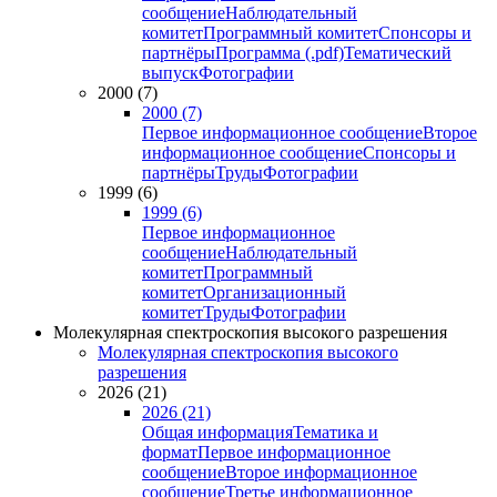
сообщение
Наблюдательный
комитет
Программный комитет
Спонсоры и
партнёры
Программа (.pdf)
Тематический
выпуск
Фотографии
2000 (7)
2000 (7)
Первое информационное сообщение
Второе
информационное сообщение
Спонсоры и
партнёры
Труды
Фотографии
1999 (6)
1999 (6)
Первое информационное
сообщение
Наблюдательный
комитет
Программный
комитет
Организационный
комитет
Труды
Фотографии
Молекулярная спектроскопия высокого разрешения
Молекулярная спектроскопия высокого
разрешения
2026 (21)
2026 (21)
Общая информация
Тематика и
формат
Первое информационное
сообщение
Второе информационное
сообщение
Третье информационное