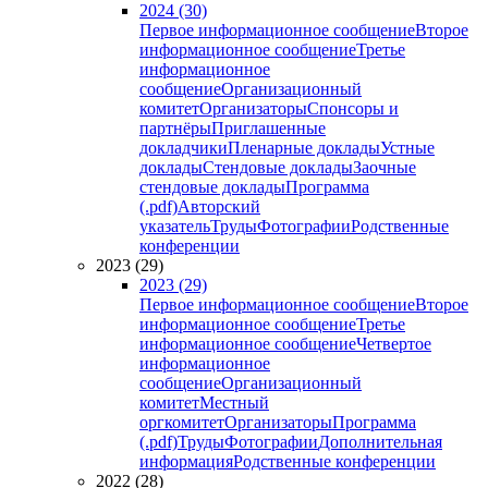
2024 (30)
Первое информационное сообщение
Второе
информационное сообщение
Третье
информационное
сообщение
Организационный
комитет
Организаторы
Спонсоры и
партнёры
Приглашенные
докладчики
Пленарные доклады
Устные
доклады
Стендовые доклады
Заочные
стендовые доклады
Программа
(.pdf)
Авторский
указатель
Труды
Фотографии
Родственные
конференции
2023 (29)
2023 (29)
Первое информационное сообщение
Второе
информационное сообщение
Третье
информационное сообщение
Четвертое
информационное
сообщение
Организационный
комитет
Местный
оргкомитет
Организаторы
Программа
(.pdf)
Труды
Фотографии
Дополнительная
информация
Родственные конференции
2022 (28)