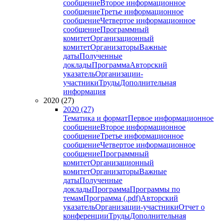
сообщение
Второе информационное
сообщение
Третье информационное
сообщение
Четвертое информационное
сообщение
Программный
комитет
Организационный
комитет
Организаторы
Важные
даты
Полученные
доклады
Программа
Авторский
указатель
Организации-
участники
Труды
Дополнительная
информация
2020 (27)
2020 (27)
Тематика и формат
Первое информационное
сообщение
Второе информационное
сообщение
Третье информационное
сообщение
Четвертое информационное
сообщение
Программный
комитет
Организационный
комитет
Организаторы
Важные
даты
Полученные
доклады
Программа
Программы по
темам
Программа (.pdf)
Авторский
указатель
Организации-участники
Отчет о
конференции
Труды
Дополнительная