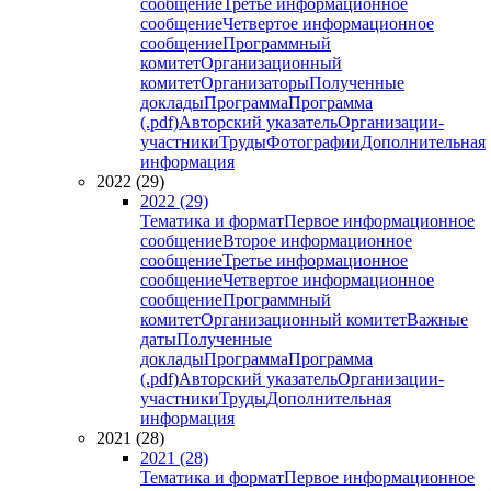
сообщение
Третье информационное
сообщение
Четвертое информационное
сообщение
Программный
комитет
Организационный
комитет
Организаторы
Полученные
доклады
Программа
Программа
(.pdf)
Авторский указатель
Организации-
участники
Труды
Фотографии
Дополнительная
информация
2022 (29)
2022 (29)
Тематика и формат
Первое информационное
сообщение
Второе информационное
сообщение
Третье информационное
сообщение
Четвертое информационное
сообщение
Программный
комитет
Организационный комитет
Важные
даты
Полученные
доклады
Программа
Программа
(.pdf)
Авторский указатель
Организации-
участники
Труды
Дополнительная
информация
2021 (28)
2021 (28)
Тематика и формат
Первое информационное