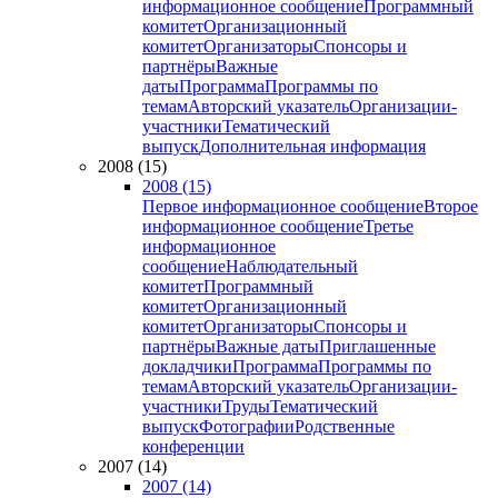
информационное сообщение
Программный
комитет
Организационный
комитет
Организаторы
Спонсоры и
партнёры
Важные
даты
Программа
Программы по
темам
Авторский указатель
Организации-
участники
Тематический
выпуск
Дополнительная информация
2008 (15)
2008 (15)
Первое информационное сообщение
Второе
информационное сообщение
Третье
информационное
сообщение
Наблюдательный
комитет
Программный
комитет
Организационный
комитет
Организаторы
Спонсоры и
партнёры
Важные даты
Приглашенные
докладчики
Программа
Программы по
темам
Авторский указатель
Организации-
участники
Труды
Тематический
выпуск
Фотографии
Родственные
конференции
2007 (14)
2007 (14)