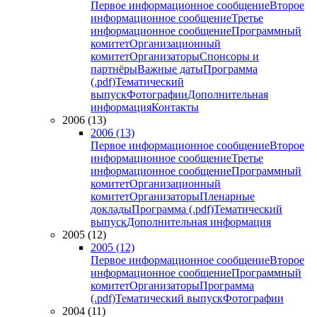
Первое информационное сообщение
Второе
информационное сообщение
Третье
информационное сообщение
Программный
комитет
Организационный
комитет
Организаторы
Спонсоры и
партнёры
Важные даты
Программа
(.pdf)
Тематический
выпуск
Фотографии
Дополнительная
информация
Контакты
2006 (13)
2006 (13)
Первое информационное сообщение
Второе
информационное сообщение
Третье
информационное сообщение
Программный
комитет
Организационный
комитет
Организаторы
Пленарные
доклады
Программа (.pdf)
Тематический
выпуск
Дополнительная информация
2005 (12)
2005 (12)
Первое информационное сообщение
Второе
информационное сообщение
Программный
комитет
Организаторы
Программа
(.pdf)
Тематический выпуск
Фотографии
2004 (11)