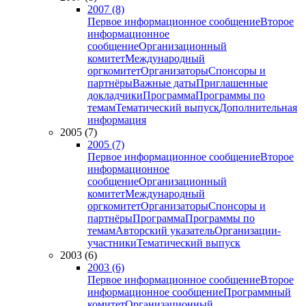
2007 (8)
Первое информационное сообщение
Второе
информационное
сообщение
Организационный
комитет
Международный
оргкомитет
Организаторы
Спонсоры и
партнёры
Важные даты
Приглашенные
докладчики
Программа
Программы по
темам
Тематический выпуск
Дополнительная
информация
2005 (7)
2005 (7)
Первое информационное сообщение
Второе
информационное
сообщение
Организационный
комитет
Международный
оргкомитет
Организаторы
Спонсоры и
партнёры
Программа
Программы по
темам
Авторский указатель
Организации-
участники
Тематический выпуск
2003 (6)
2003 (6)
Первое информационное сообщение
Второе
информационное сообщение
Программный
комитет
Организационный