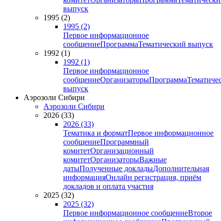
выпуск
1995 (2)
1995 (2)
Первое информационное
сообщение
Программа
Тематический выпуск
1992 (1)
1992 (1)
Первое информационное
сообщение
Организаторы
Программа
Тематиче
выпуск
Аэрозоли Сибири
Аэрозоли Сибири
2026 (33)
2026 (33)
Тематика и формат
Первое информационное
сообщение
Программный
комитет
Организационный
комитет
Организаторы
Важные
даты
Полученные доклады
Дополнительная
информация
Онлайн регистрация, приём
докладов и оплата участия
2025 (32)
2025 (32)
Первое информационное сообщение
Второе