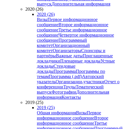
выпуск
Дополнительная информация
2020 (26)
2020 (26)
Визы
Первое информационное
сообщение
Второе информационное
сообщение
Третье информационное
сообщение
Четвертое информационное
сообщение
Программный
комитет
Организационный
комитет
Организаторы
Спонсоры и
партнёры
Важные даты
Приглашенные
докладчики
Пленарные доклады
Устные
доклады
Стендовые
доклады
Программа
Программы по
темам
Программа (.pdf)
Авторский
указатель
Организации-участники
Отчет о
конференции
Труды
Тематический
выпуск
Фотографии
Дополнительная
информация
Контакты
2019 (25)
2019 (25)
Общая информация
Визы
Первое
информационное сообщение
Второе
информационное сообщение
Третье
информационное сообщение
Программный