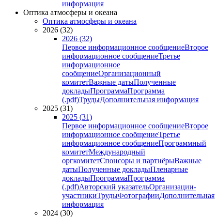
информация
Оптика атмосферы и океана
Оптика атмосферы и океана
2026 (32)
2026 (32)
Первое информационное сообщение
Второе
информационное сообщение
Третье
информационное
сообщение
Организационный
комитет
Важные даты
Полученные
доклады
Программа
Программа
(.pdf)
Труды
Дополнительная информация
2025 (31)
2025 (31)
Первое информационное сообщение
Второе
информационное сообщение
Третье
информационное сообщение
Программный
комитет
Международный
оргкомитет
Спонсоры и партнёры
Важные
даты
Полученные доклады
Пленарные
доклады
Программа
Программа
(.pdf)
Авторский указатель
Организации-
участники
Труды
Фотографии
Дополнительная
информация
2024 (30)