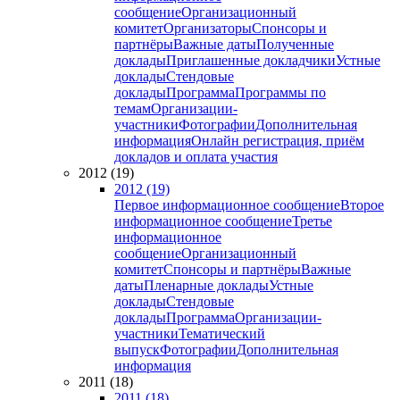
сообщение
Организационный
комитет
Организаторы
Спонсоры и
партнёры
Важные даты
Полученные
доклады
Приглашенные докладчики
Устные
доклады
Стендовые
доклады
Программа
Программы по
темам
Организации-
участники
Фотографии
Дополнительная
информация
Онлайн регистрация, приём
докладов и оплата участия
2012 (19)
2012 (19)
Первое информационное сообщение
Второе
информационное сообщение
Третье
информационное
сообщение
Организационный
комитет
Спонсоры и партнёры
Важные
даты
Пленарные доклады
Устные
доклады
Стендовые
доклады
Программа
Организации-
участники
Тематический
выпуск
Фотографии
Дополнительная
информация
2011 (18)
2011 (18)