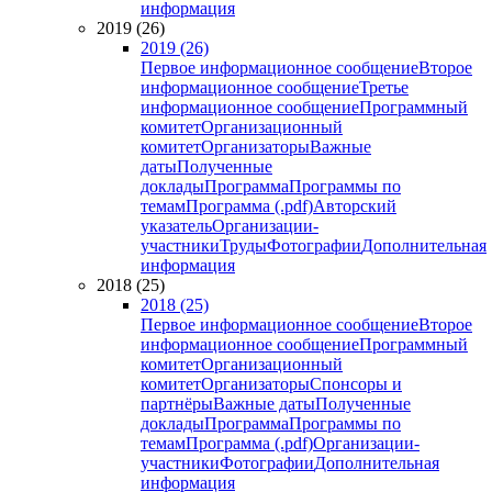
информация
2019 (26)
2019 (26)
Первое информационное сообщение
Второе
информационное сообщение
Третье
информационное сообщение
Программный
комитет
Организационный
комитет
Организаторы
Важные
даты
Полученные
доклады
Программа
Программы по
темам
Программа (.pdf)
Авторский
указатель
Организации-
участники
Труды
Фотографии
Дополнительная
информация
2018 (25)
2018 (25)
Первое информационное сообщение
Второе
информационное сообщение
Программный
комитет
Организационный
комитет
Организаторы
Спонсоры и
партнёры
Важные даты
Полученные
доклады
Программа
Программы по
темам
Программа (.pdf)
Организации-
участники
Фотографии
Дополнительная
информация