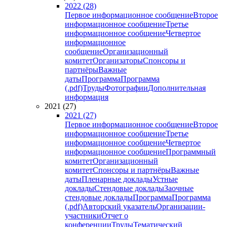
2022 (28)
Первое информационное сообщение
Второе
информационное сообщение
Третье
информационное сообщение
Четвертое
информационное
сообщение
Организационный
комитет
Организаторы
Спонсоры и
партнёры
Важные
даты
Программа
Программа
(.pdf)
Труды
Фотографии
Дополнительная
информация
2021 (27)
2021 (27)
Первое информационное сообщение
Второе
информационное сообщение
Третье
информационное сообщение
Четвертое
информационное сообщение
Программный
комитет
Организационный
комитет
Спонсоры и партнёры
Важные
даты
Пленарные доклады
Устные
доклады
Стендовые доклады
Заочные
стендовые доклады
Программа
Программа
(.pdf)
Авторский указатель
Организации-
участники
Отчет о
конференции
Труды
Тематический