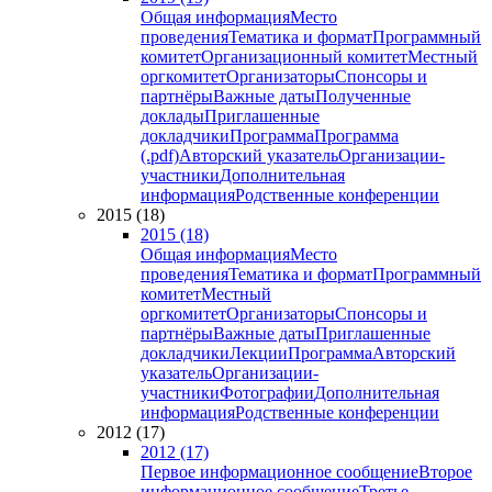
Общая информация
Место
проведения
Тематика и формат
Программный
комитет
Организационный комитет
Местный
оргкомитет
Организаторы
Спонсоры и
партнёры
Важные даты
Полученные
доклады
Приглашенные
докладчики
Программа
Программа
(.pdf)
Авторский указатель
Организации-
участники
Дополнительная
информация
Родственные конференции
2015 (18)
2015 (18)
Общая информация
Место
проведения
Тематика и формат
Программный
комитет
Местный
оргкомитет
Организаторы
Спонсоры и
партнёры
Важные даты
Приглашенные
докладчики
Лекции
Программа
Авторский
указатель
Организации-
участники
Фотографии
Дополнительная
информация
Родственные конференции
2012 (17)
2012 (17)
Первое информационное сообщение
Второе
информационное сообщение
Третье