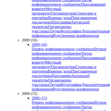
информационное сообщение
Программный
комитет
Местный
оргкомитет
Организаторы
Спонсоры и
партнёры
Важные даты
Приглашенные
докладчики
Программа
Авторский
указатель
Организации-
участники
Труды
Фотографии
Дополнительная
информация
Родственные конференции
2009 (16)
2009 (16)
Первое информационное сообщение
Второе
информационное сообщение
Третье
информационное сообщение
Программный
комитет
Местный
оргкомитет
Организаторы
Спонсоры и
партнёры
Важные даты
Приглашенные
докладчики
Программа
Авторский
указатель
Организации-
участники
Труды
Фотографии
Дополнительная
информация
Родственные конференции
2006 (15)
2006 (15)
Первое информационное сообщение
Второе
информационное сообщение
Третье