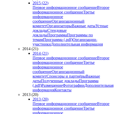
2015 (22)
Первое информационное сообщение
Второе
информационное сообщение
Третье
информационное
сообщение
Организационный
комитет
Организаторы
Важные даты
Устные
доклады
Стендовые
доклады
Программа
Программы по
темам
Программа (.pdf)
Организации-
участники
Дополнительная информация
2014 (21)
2014 (21)
Первое информационное сообщение
Второе
информационное сообщение
Третье
информационное
сообщение
Организационный
комитет
Спонсоры и партнёры
Важные
даты
Полученные доклады
Программа
(.pdf)
Размещение
Фотографии
Дополнительная
информация
Контакты
2013 (20)
2013 (20)
Первое информационное сообщение
Второе
информационное сообщение
Третье
информационное