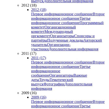
выпуск
Дополнительная информация
2012 (18)
2012 (18)
Первое информационное сообщение
Второе
информационное сообщение
Третье
информационное сообщение
Программный
комитет
Организационный
комитет
Международный
оргкомитет
Организаторы
Спонсоры и
партнёры
Полученные доклады
Авторский
указатель
Организации-
участники
Дополнительная информация
2011 (17)
2011 (17)
Первое информационное сообщение
Второе
информационное сообщение
Третье
информационное
сообщение
Организаторы
Важные
даты
Труды
Тематический
выпуск
Фотографии
Дополнительная
информация
2009 (16)
2009 (16)
Первое информационное сообщение
Второе
информационное сообщение
Третье