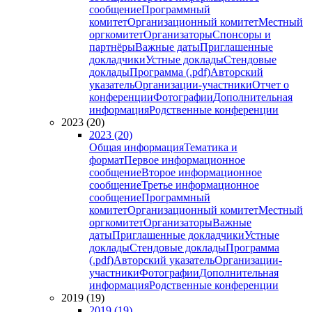
сообщение
Программный
комитет
Организационный комитет
Местный
оргкомитет
Организаторы
Спонсоры и
партнёры
Важные даты
Приглашенные
докладчики
Устные доклады
Стендовые
доклады
Программа (.pdf)
Авторский
указатель
Организации-участники
Отчет о
конференции
Фотографии
Дополнительная
информация
Родственные конференции
2023 (20)
2023 (20)
Общая информация
Тематика и
формат
Первое информационное
сообщение
Второе информационное
сообщение
Третье информационное
сообщение
Программный
комитет
Организационный комитет
Местный
оргкомитет
Организаторы
Важные
даты
Приглашенные докладчики
Устные
доклады
Стендовые доклады
Программа
(.pdf)
Авторский указатель
Организации-
участники
Фотографии
Дополнительная
информация
Родственные конференции
2019 (19)
2019 (19)