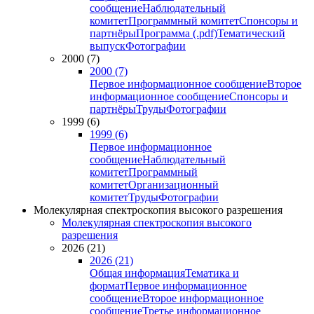
сообщение
Наблюдательный
комитет
Программный комитет
Спонсоры и
партнёры
Программа (.pdf)
Тематический
выпуск
Фотографии
2000 (7)
2000 (7)
Первое информационное сообщение
Второе
информационное сообщение
Спонсоры и
партнёры
Труды
Фотографии
1999 (6)
1999 (6)
Первое информационное
сообщение
Наблюдательный
комитет
Программный
комитет
Организационный
комитет
Труды
Фотографии
Молекулярная спектроскопия высокого разрешения
Молекулярная спектроскопия высокого
разрешения
2026 (21)
2026 (21)
Общая информация
Тематика и
формат
Первое информационное
сообщение
Второе информационное
сообщение
Третье информационное