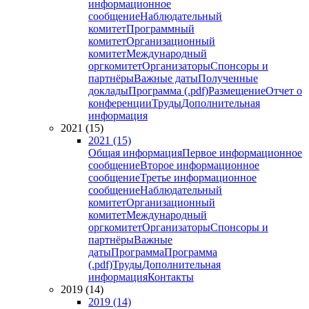
информационное
сообщение
Наблюдательный
комитет
Программный
комитет
Организационный
комитет
Международный
оргкомитет
Организаторы
Спонсоры и
партнёры
Важные даты
Полученные
доклады
Программа (.pdf)
Размещение
Отчет о
конференции
Труды
Дополнительная
информация
2021 (15)
2021 (15)
Общая информация
Первое информационное
сообщение
Второе информационное
сообщение
Третье информационное
сообщение
Наблюдательный
комитет
Организационный
комитет
Международный
оргкомитет
Организаторы
Спонсоры и
партнёры
Важные
даты
Программа
Программа
(.pdf)
Труды
Дополнительная
информация
Контакты
2019 (14)
2019 (14)