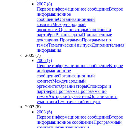
2007 (8)
Первое информационное сообщение
Второе
информационное
сообщение
Организационный
комитет
Международный
оргкомитет
Организаторы
Спонсоры и
партнёры
Важные даты
Приглашенные
докладчики
Программа
Программы по
темам
Тематический выпуск
Дополнительная
информация
2005 (7)
2005 (7)
Первое информационное сообщение
Второе
информационное
сообщение
Организационный
комитет
Международный
оргкомитет
Организаторы
Спонсоры и
партнёры
Программа
Программы по
темам
Авторский указатель
Организации-
участники
Тематический выпуск
2003 (6)
2003 (6)
Первое информационное сообщение
Второе
информационное сообщение
Программный
комитет
Организационный