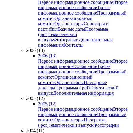
Первое информационное сообщение
Второе
информационное сообщение
Третье
информационное сообщение
Программный
комитет
Организационный
комитет
Организаторы
Спонсоры и
партнёры
Важные даты
Программа
(.pdf)
Тематический
выпуск
Фотографии
Дополнительная
информация
Контакты
2006 (13)
2006 (13)
Первое информационное сообщение
Второе
информационное сообщение
Третье
информационное сообщение
Программный
комитет
Организационный
комитет
Организаторы
Пленарные
доклады
Программа (.pdf)
Тематический
выпуск
Дополнительная информация
2005 (12)
2005 (12)
Первое информационное сообщение
Второе
информационное сообщение
Программный
комитет
Организаторы
Программа
(.pdf)
Тематический выпуск
Фотографии
2004 (11)