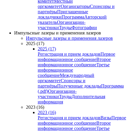
комитет
Местный
оргкомитет
Организаторы
Спонсоры и
партнёры
Приглашенные
докладчики
Программа
Авторский
указатель
Организации-
участники
Труды
Фотографии
Импульсные лазеры и применения лазеров
Импульсные лазеры и применения лазеров
2025 (17)
2025 (17)
Регистрация и прием докладов
Первое
информационное сообщение
Второе
информационное сообщение
Третье
информационное
сообщение
Международный
оргкомитет
Спонсоры и
партнёры
Полученные доклады
Программа
(.pdf)
Организации-
участники
Труды
Дополнительная
информация
2023 (16)
2023 (16)
Регистрация и прием докладов
Визы
Первое
информационное сообщение
Второе
информационное сообщение
Третье