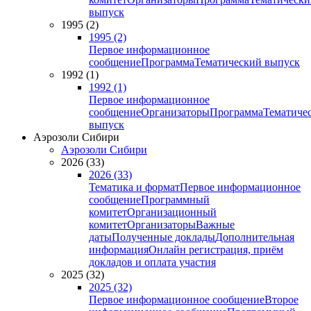
выпуск
1995 (2)
1995 (2)
Первое информационное
сообщение
Программа
Тематический выпуск
1992 (1)
1992 (1)
Первое информационное
сообщение
Организаторы
Программа
Тематиче
выпуск
Аэрозоли Сибири
Аэрозоли Сибири
2026 (33)
2026 (33)
Тематика и формат
Первое информационное
сообщение
Программный
комитет
Организационный
комитет
Организаторы
Важные
даты
Полученные доклады
Дополнительная
информация
Онлайн регистрация, приём
докладов и оплата участия
2025 (32)
2025 (32)
Первое информационное сообщение
Второе