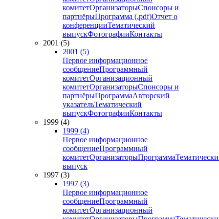
комитет
Организаторы
Спонсоры и
партнёры
Программа (.pdf)
Отчет о
конференции
Тематический
выпуск
Фотографии
Контакты
2001 (5)
2001 (5)
Первое информационное
сообщение
Программный
комитет
Организационный
комитет
Организаторы
Спонсоры и
партнёры
Программа
Авторский
указатель
Тематический
выпуск
Фотографии
Контакты
1999 (4)
1999 (4)
Первое информационное
сообщение
Программный
комитет
Организаторы
Программа
Тематически
выпуск
1997 (3)
1997 (3)
Первое информационное
сообщение
Программный
комитет
Организационный
комитет
Организаторы
Программа
Тематически