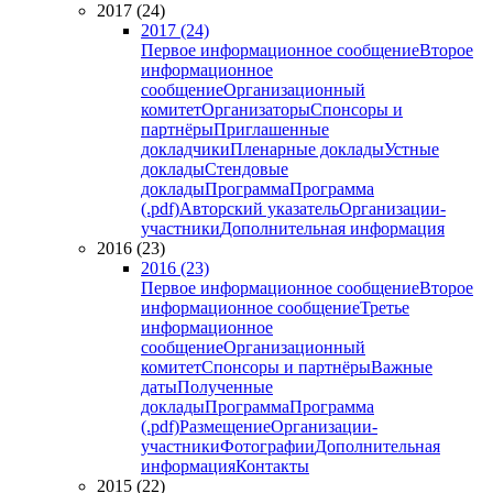
2017 (24)
2017 (24)
Первое информационное сообщение
Второе
информационное
сообщение
Организационный
комитет
Организаторы
Спонсоры и
партнёры
Приглашенные
докладчики
Пленарные доклады
Устные
доклады
Стендовые
доклады
Программа
Программа
(.pdf)
Авторский указатель
Организации-
участники
Дополнительная информация
2016 (23)
2016 (23)
Первое информационное сообщение
Второе
информационное сообщение
Третье
информационное
сообщение
Организационный
комитет
Спонсоры и партнёры
Важные
даты
Полученные
доклады
Программа
Программа
(.pdf)
Размещение
Организации-
участники
Фотографии
Дополнительная
информация
Контакты
2015 (22)