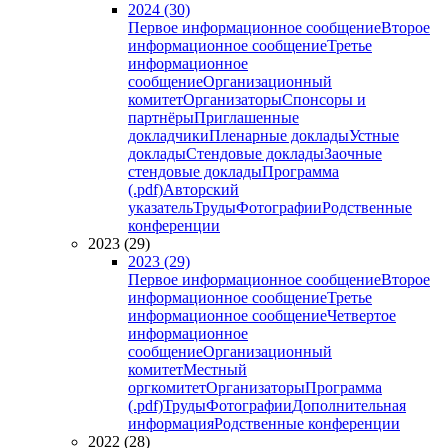
2024 (30)
Первое информационное сообщение
Второе
информационное сообщение
Третье
информационное
сообщение
Организационный
комитет
Организаторы
Спонсоры и
партнёры
Приглашенные
докладчики
Пленарные доклады
Устные
доклады
Стендовые доклады
Заочные
стендовые доклады
Программа
(.pdf)
Авторский
указатель
Труды
Фотографии
Родственные
конференции
2023 (29)
2023 (29)
Первое информационное сообщение
Второе
информационное сообщение
Третье
информационное сообщение
Четвертое
информационное
сообщение
Организационный
комитет
Местный
оргкомитет
Организаторы
Программа
(.pdf)
Труды
Фотографии
Дополнительная
информация
Родственные конференции
2022 (28)