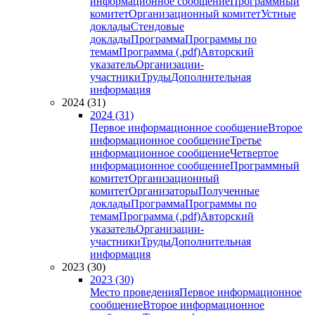
информационное сообщение
Программный
комитет
Организационный комитет
Устные
доклады
Стендовые
доклады
Программа
Программы по
темам
Программа (.pdf)
Авторский
указатель
Организации-
участники
Труды
Дополнительная
информация
2024 (31)
2024 (31)
Первое информационное сообщение
Второе
информационное сообщение
Третье
информационное сообщение
Четвертое
информационное сообщение
Программный
комитет
Организационный
комитет
Организаторы
Полученные
доклады
Программа
Программы по
темам
Программа (.pdf)
Авторский
указатель
Организации-
участники
Труды
Дополнительная
информация
2023 (30)
2023 (30)
Место проведения
Первое информационное
сообщение
Второе информационное