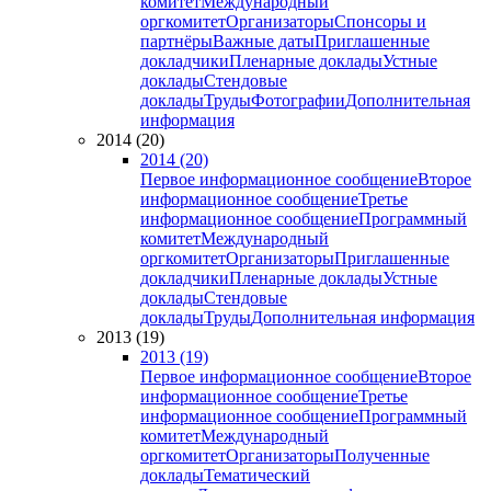
комитет
Международный
оргкомитет
Организаторы
Спонсоры и
партнёры
Важные даты
Приглашенные
докладчики
Пленарные доклады
Устные
доклады
Стендовые
доклады
Труды
Фотографии
Дополнительная
информация
2014 (20)
2014 (20)
Первое информационное сообщение
Второе
информационное сообщение
Третье
информационное сообщение
Программный
комитет
Международный
оргкомитет
Организаторы
Приглашенные
докладчики
Пленарные доклады
Устные
доклады
Стендовые
доклады
Труды
Дополнительная информация
2013 (19)
2013 (19)
Первое информационное сообщение
Второе
информационное сообщение
Третье
информационное сообщение
Программный
комитет
Международный
оргкомитет
Организаторы
Полученные
доклады
Тематический