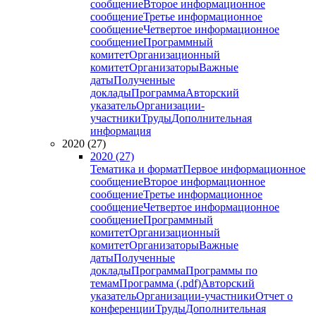
сообщение
Второе информационное
сообщение
Третье информационное
сообщение
Четвертое информационное
сообщение
Программный
комитет
Организационный
комитет
Организаторы
Важные
даты
Полученные
доклады
Программа
Авторский
указатель
Организации-
участники
Труды
Дополнительная
информация
2020 (27)
2020 (27)
Тематика и формат
Первое информационное
сообщение
Второе информационное
сообщение
Третье информационное
сообщение
Четвертое информационное
сообщение
Программный
комитет
Организационный
комитет
Организаторы
Важные
даты
Полученные
доклады
Программа
Программы по
темам
Программа (.pdf)
Авторский
указатель
Организации-участники
Отчет о
конференции
Труды
Дополнительная