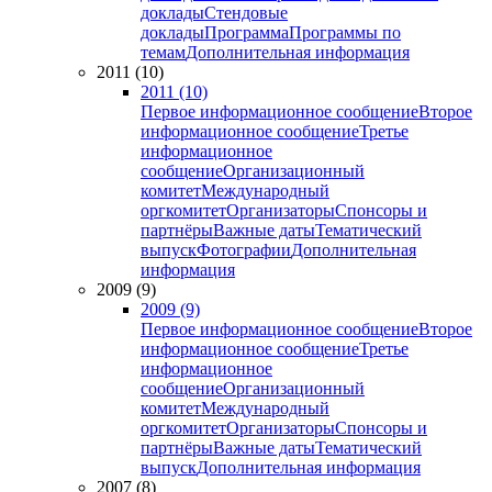
доклады
Стендовые
доклады
Программа
Программы по
темам
Дополнительная информация
2011 (10)
2011 (10)
Первое информационное сообщение
Второе
информационное сообщение
Третье
информационное
сообщение
Организационный
комитет
Международный
оргкомитет
Организаторы
Спонсоры и
партнёры
Важные даты
Тематический
выпуск
Фотографии
Дополнительная
информация
2009 (9)
2009 (9)
Первое информационное сообщение
Второе
информационное сообщение
Третье
информационное
сообщение
Организационный
комитет
Международный
оргкомитет
Организаторы
Спонсоры и
партнёры
Важные даты
Тематический
выпуск
Дополнительная информация
2007 (8)