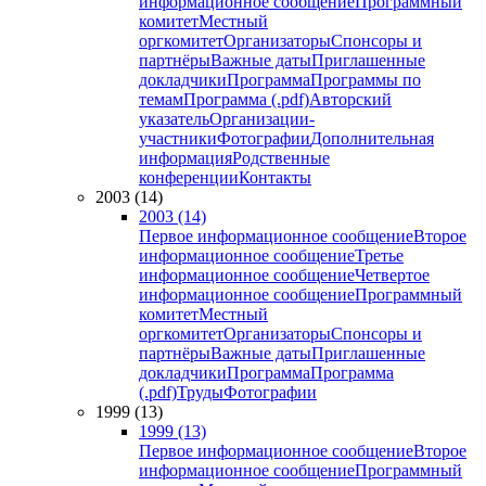
информационное сообщение
Программный
комитет
Местный
оргкомитет
Организаторы
Спонсоры и
партнёры
Важные даты
Приглашенные
докладчики
Программа
Программы по
темам
Программа (.pdf)
Авторский
указатель
Организации-
участники
Фотографии
Дополнительная
информация
Родственные
конференции
Контакты
2003 (14)
2003 (14)
Первое информационное сообщение
Второе
информационное сообщение
Третье
информационное сообщение
Четвертое
информационное сообщение
Программный
комитет
Местный
оргкомитет
Организаторы
Спонсоры и
партнёры
Важные даты
Приглашенные
докладчики
Программа
Программа
(.pdf)
Труды
Фотографии
1999 (13)
1999 (13)
Первое информационное сообщение
Второе
информационное сообщение
Программный