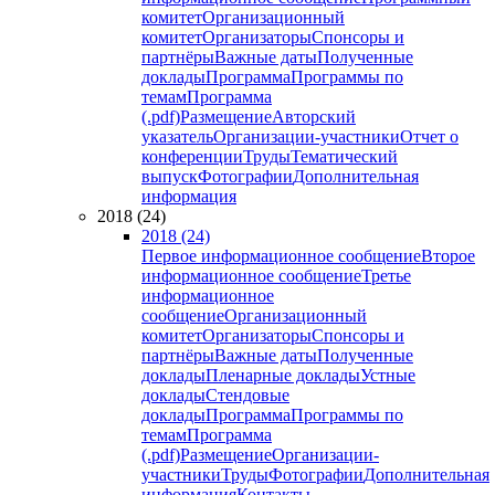
комитет
Организационный
комитет
Организаторы
Спонсоры и
партнёры
Важные даты
Полученные
доклады
Программа
Программы по
темам
Программа
(.pdf)
Размещение
Авторский
указатель
Организации-участники
Отчет о
конференции
Труды
Тематический
выпуск
Фотографии
Дополнительная
информация
2018 (24)
2018 (24)
Первое информационное сообщение
Второе
информационное сообщение
Третье
информационное
сообщение
Организационный
комитет
Организаторы
Спонсоры и
партнёры
Важные даты
Полученные
доклады
Пленарные доклады
Устные
доклады
Стендовые
доклады
Программа
Программы по
темам
Программа
(.pdf)
Размещение
Организации-
участники
Труды
Фотографии
Дополнительная
информация
Контакты