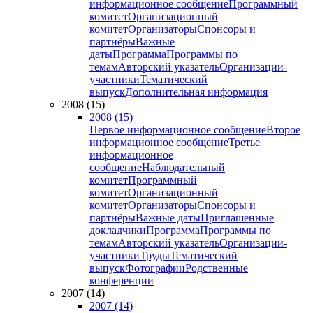
информационное сообщение
Программный
комитет
Организационный
комитет
Организаторы
Спонсоры и
партнёры
Важные
даты
Программа
Программы по
темам
Авторский указатель
Организации-
участники
Тематический
выпуск
Дополнительная информация
2008 (15)
2008 (15)
Первое информационное сообщение
Второе
информационное сообщение
Третье
информационное
сообщение
Наблюдательный
комитет
Программный
комитет
Организационный
комитет
Организаторы
Спонсоры и
партнёры
Важные даты
Приглашенные
докладчики
Программа
Программы по
темам
Авторский указатель
Организации-
участники
Труды
Тематический
выпуск
Фотографии
Родственные
конференции
2007 (14)
2007 (14)