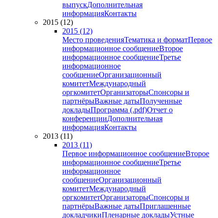
выпуск
Дополнительная
информация
Контакты
2015 (12)
2015 (12)
Место проведения
Тематика и формат
Первое
информационное сообщение
Второе
информационное сообщение
Третье
информационное
сообщение
Организационный
комитет
Международный
оргкомитет
Организаторы
Спонсоры и
партнёры
Важные даты
Полученные
доклады
Программа (.pdf)
Отчет о
конференции
Дополнительная
информация
Контакты
2013 (11)
2013 (11)
Первое информационное сообщение
Второе
информационное сообщение
Третье
информационное
сообщение
Организационный
комитет
Международный
оргкомитет
Организаторы
Спонсоры и
партнёры
Важные даты
Приглашенные
докладчики
Пленарные доклады
Устные