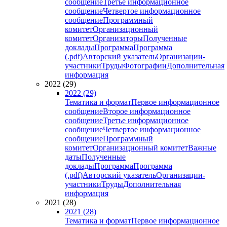
сообщение
Третье информационное
сообщение
Четвертое информационное
сообщение
Программный
комитет
Организационный
комитет
Организаторы
Полученные
доклады
Программа
Программа
(.pdf)
Авторский указатель
Организации-
участники
Труды
Фотографии
Дополнительная
информация
2022 (29)
2022 (29)
Тематика и формат
Первое информационное
сообщение
Второе информационное
сообщение
Третье информационное
сообщение
Четвертое информационное
сообщение
Программный
комитет
Организационный комитет
Важные
даты
Полученные
доклады
Программа
Программа
(.pdf)
Авторский указатель
Организации-
участники
Труды
Дополнительная
информация
2021 (28)
2021 (28)
Тематика и формат
Первое информационное