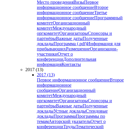
Место проведения
Визы
Первое
информационное сообщение
Второе
информационное сообщение
Третье
информационное сообщение
Программный
комитет
Организационный
комитет
Международный
оргкомитет
Организаторы
Спонсоры и
партнёры
Важные даты
Полученные
доклады
Программа (.pdf)
Информация для
прибывающих
Размещение
Организации-
участники
Отчет о
конференции
Дополнительная
информация
Контакты
2017 (13)
2017 (13)
Первое информационное сообщение
Второе
информационное
сообщение
Организационный
комитет
Международный
оргкомитет
Организаторы
Спонсоры и
партнёры
Важные даты
Полученные
доклады
Устные доклады
Стендовые
доклады
Программа
Программы по
темам
Авторский указатель
Отчет о
конференции
Труды
Тематический