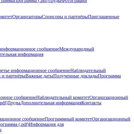
грамма
Программа (.pdf)
Труды
Фотографии
омитет
Организаторы
Спонсоры и партнёры
Приглашенные
 информационное сообщение
Международный
тельная информация
ретье информационное сообщение
Наблюдательный
 и партнёры
Важные даты
Полученные доклады
Программа
ионное сообщение
Наблюдательный комитет
Организационный
pdf)
Труды
Дополнительная информация
Контакты
мационное сообщение
Программный комитет
Организационный
ограмма (.pdf)
Информация для
ы