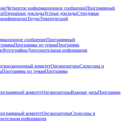
ние
Четвертое информационное сообщение
Программный
ки
Пленарные доклады
Устные доклады
Стендовые
 конференции
Труды
Тематический
рмационное сообщение
Программный
грамма
Программы по темам
Программа
к
Фотографии
Дополнительная информация
рганизационный комитет
Организаторы
Спонсоры и
а
Программы по темам
Программа
рограммный комитет
Организаторы
Важные даты
Программа
рограммный комитет
Организаторы
Спонсоры и
нительная информация