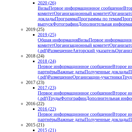
2020 (26)
Визы
Первое информационное сообщение
Вто
комитет
Организационный комитет
Организат
доклады
Программа
Программы по темам
Прогр
выпуск
Фотографии
Дополнительная информа
2019 (25)
2019 (25)
Общая информация
Визы
Первое информацион
комитет
Организационный комитет
Организат
(.pdf)
Размещение
Авторский указатель
Организ
2018 (24)
2018 (24)
Первое информационное сообщение
Второе и
партнёры
Важные даты
Полученные доклады
П
(.pdf)
Размещение
Организации-участники
Тру
2017 (23)
2017 (23)
Первое информационное сообщение
Второе и
(.pdf)
Труды
Фотографии
Дополнительная инфо
2016 (22)
2016 (22)
Первое информационное сообщение
Второе и
партнёры
Важные даты
Полученные доклады
П
2015 (21)
2015 (21)