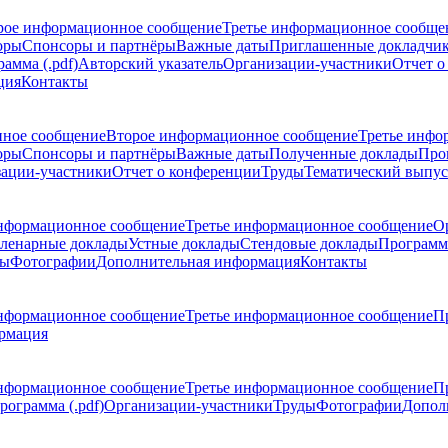
рое информационное сообщение
Третье информационное сообще
оры
Спонсоры и партнёры
Важные даты
Приглашенные докладчи
амма (.pdf)
Авторский указатель
Организации-участники
Отчет о
ция
Контакты
ное сообщение
Второе информационное сообщение
Третье инфо
оры
Спонсоры и партнёры
Важные даты
Полученные доклады
Про
ации-участники
Отчет о конференции
Труды
Тематический выпус
нформационное сообщение
Третье информационное сообщение
О
ленарные доклады
Устные доклады
Стендовые доклады
Программ
ды
Фотографии
Дополнительная информация
Контакты
нформационное сообщение
Третье информационное сообщение
П
рмация
нформационное сообщение
Третье информационное сообщение
П
рограмма (.pdf)
Организации-участники
Труды
Фотографии
Допол