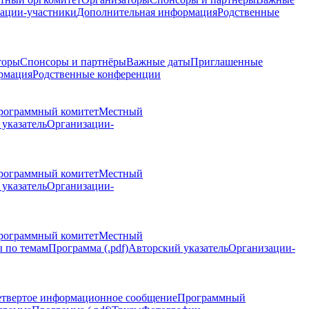
ации-участники
Дополнительная информация
Родственные
торы
Спонсоры и партнёры
Важные даты
Приглашенные
рмация
Родственные конференции
рограммный комитет
Местный
указатель
Организации-
рограммный комитет
Местный
указатель
Организации-
рограммный комитет
Местный
 по темам
Программа (.pdf)
Авторский указатель
Организации-
етвертое информационное сообщение
Программный