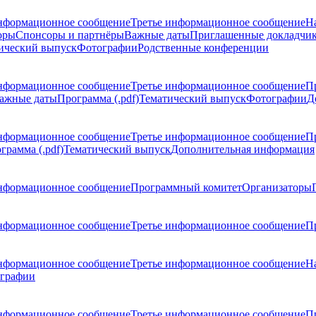
нформационное сообщение
Третье информационное сообщение
Н
оры
Спонсоры и партнёры
Важные даты
Приглашенные докладчи
ический выпуск
Фотографии
Родственные конференции
нформационное сообщение
Третье информационное сообщение
П
ажные даты
Программа (.pdf)
Тематический выпуск
Фотографии
Д
нформационное сообщение
Третье информационное сообщение
П
грамма (.pdf)
Тематический выпуск
Дополнительная информация
нформационное сообщение
Программный комитет
Организаторы
нформационное сообщение
Третье информационное сообщение
Пр
нформационное сообщение
Третье информационное сообщение
Н
графии
нформационное сообщение
Третье информационное сообщение
П