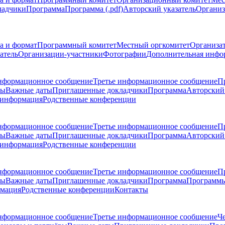
ладчики
Программа
Программа (.pdf)
Авторский указатель
Организ
а и формат
Программный комитет
Местный оргкомитет
Организа
атель
Организации-участники
Фотографии
Дополнительная инфо
нформационное сообщение
Третье информационное сообщение
П
ры
Важные даты
Приглашенные докладчики
Программа
Авторский 
 информация
Родственные конференции
нформационное сообщение
Третье информационное сообщение
П
ры
Важные даты
Приглашенные докладчики
Программа
Авторский 
 информация
Родственные конференции
нформационное сообщение
Третье информационное сообщение
П
ры
Важные даты
Приглашенные докладчики
Программа
Программы
рмация
Родственные конференции
Контакты
нформационное сообщение
Третье информационное сообщение
Ч