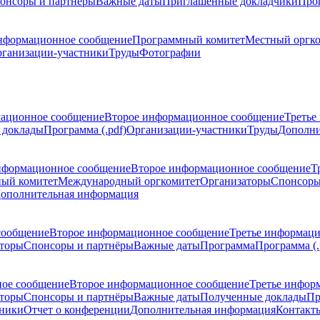
онсоры и партнёры
Важные даты
Приглашенные докладчики
Про
нформационное сообщение
Программный комитет
Местный оргк
ганизации-участники
Труды
Фотографии
ационное сообщение
Второе информационное сообщение
Третье
 доклады
Программа (.pdf)
Организации-участники
Труды
Дополни
нформационное сообщение
Второе информационное сообщение
Т
ый комитет
Международный оргкомитет
Организаторы
Спонсоры
ополнительная информация
сообщение
Второе информационное сообщение
Третье информац
торы
Спонсоры и партнёры
Важные даты
Программа
Программа (.
ое сообщение
Второе информационное сообщение
Третье инфор
торы
Спонсоры и партнёры
Важные даты
Полученные доклады
Пр
тники
Отчет о конференции
Дополнительная информация
Контакт