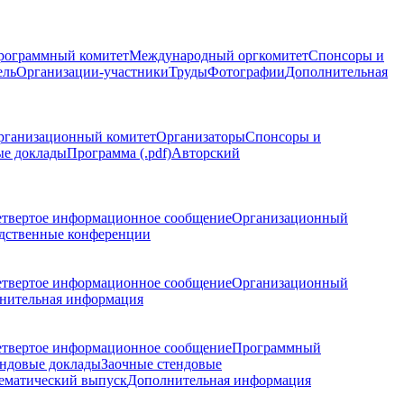
рограммный комитет
Международный оргкомитет
Спонсоры и
ель
Организации-участники
Труды
Фотографии
Дополнительная
рганизационный комитет
Организаторы
Спонсоры и
ые доклады
Программа (.pdf)
Авторский
етвертое информационное сообщение
Организационный
дственные конференции
етвертое информационное сообщение
Организационный
нительная информация
етвертое информационное сообщение
Программный
ндовые доклады
Заочные стендовые
ематический выпуск
Дополнительная информация