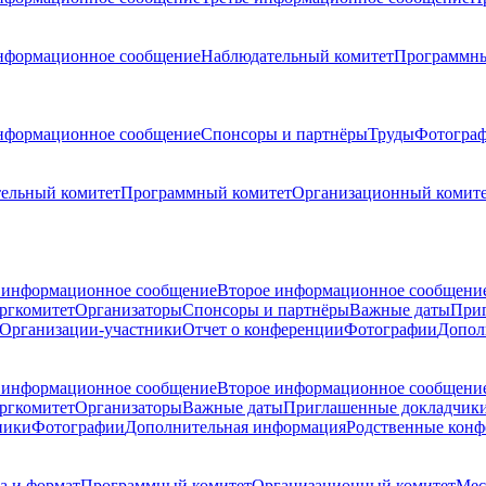
нформационное сообщение
Наблюдательный комитет
Программны
нформационное сообщение
Спонсоры и партнёры
Труды
Фотогра
ельный комитет
Программный комитет
Организационный комит
 информационное сообщение
Второе информационное сообщени
ргкомитет
Организаторы
Спонсоры и партнёры
Важные даты
При
Организации-участники
Отчет о конференции
Фотографии
Допол
 информационное сообщение
Второе информационное сообщени
ргкомитет
Организаторы
Важные даты
Приглашенные докладчик
ники
Фотографии
Дополнительная информация
Родственные кон
а и формат
Программный комитет
Организационный комитет
Мес