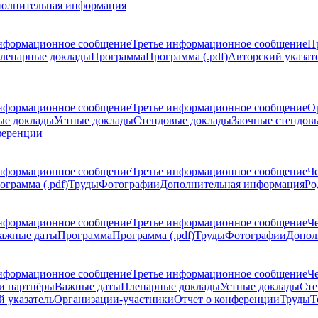
олнительная информация
нформационное сообщение
Третье информационное сообщение
П
ленарные доклады
Программа
Программа (.pdf)
Авторский указат
нформационное сообщение
Третье информационное сообщение
О
ые доклады
Устные доклады
Стендовые доклады
Заочные стендов
ференции
нформационное сообщение
Третье информационное сообщение
Ч
ограмма (.pdf)
Труды
Фотографии
Дополнительная информация
Ро
нформационное сообщение
Третье информационное сообщение
Ч
ажные даты
Программа
Программа (.pdf)
Труды
Фотографии
Допол
нформационное сообщение
Третье информационное сообщение
Ч
и партнёры
Важные даты
Пленарные доклады
Устные доклады
Сте
 указатель
Организации-участники
Отчет о конференции
Труды
Т