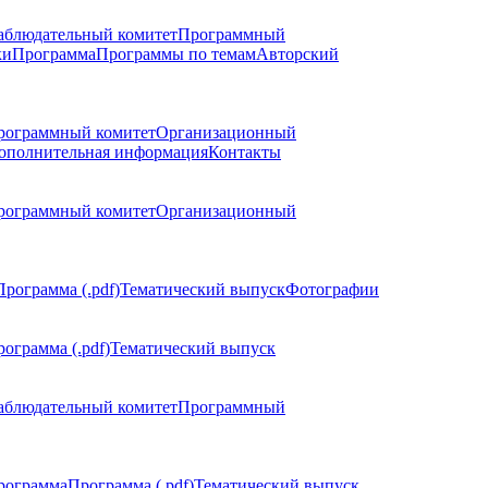
аблюдательный комитет
Программный
ки
Программа
Программы по темам
Авторский
рограммный комитет
Организационный
ополнительная информация
Контакты
рограммный комитет
Организационный
Программа (.pdf)
Тематический выпуск
Фотографии
ограмма (.pdf)
Тематический выпуск
аблюдательный комитет
Программный
рограмма
Программа (.pdf)
Тематический выпуск