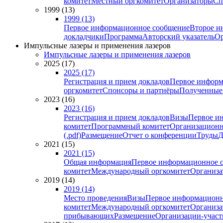
комитет
Местный оргкомитет
Организаторы
Сп
1999 (13)
1999 (13)
Первое информационное сообщение
Второе и
докладчики
Программа
Авторский указатель
Ор
Импульсные лазеры и применения лазеров
Импульсные лазеры и применения лазеров
2025 (17)
2025 (17)
Регистрация и прием докладов
Первое информ
оргкомитет
Спонсоры и партнёры
Полученные
2023 (16)
2023 (16)
Регистрация и прием докладов
Визы
Первое и
комитет
Программный комитет
Организационн
(.pdf)
Размещение
Отчет о конференции
Труды
Д
2021 (15)
2021 (15)
Общая информация
Первое информационное 
комитет
Международный оргкомитет
Организа
2019 (14)
2019 (14)
Место проведения
Визы
Первое информационн
комитет
Международный оргкомитет
Организа
прибывающих
Размещение
Организации-учас