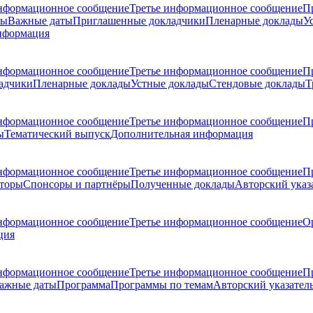
нформационное сообщение
Третье информационное сообщение
П
ры
Важные даты
Приглашенные докладчики
Пленарные доклады
У
нформация
нформационное сообщение
Третье информационное сообщение
П
адчики
Пленарные доклады
Устные доклады
Стендовые доклады
Т
нформационное сообщение
Третье информационное сообщение
П
ы
Тематический выпуск
Дополнительная информация
нформационное сообщение
Третье информационное сообщение
П
торы
Спонсоры и партнёры
Полученные доклады
Авторский указ
нформационное сообщение
Третье информационное сообщение
О
ция
нформационное сообщение
Третье информационное сообщение
П
ажные даты
Программа
Программы по темам
Авторский указател