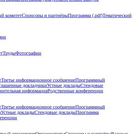
й комитет
Спонсоры и партнёры
Программа (.pdf)
Тематический
фии
ет
Труды
Фотографии
е
Третье информационное сообщение
Программный
глашенные докладчики
Устные доклады
Стендовые
нительная информация
Родственные конференции
е
Третье информационное сообщение
Программный
и
Устные доклады
Стендовые доклады
Программа
ференции
тный оргкомитет
Организаторы
Спонсоры и партнёры
Важные