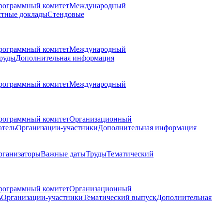
рограммный комитет
Международный
стные доклады
Стендовые
рограммный комитет
Международный
руды
Дополнительная информация
рограммный комитет
Международный
рограммный комитет
Организационный
атель
Организации-участники
Дополнительная информация
рганизаторы
Важные даты
Труды
Тематический
рограммный комитет
Организационный
ь
Организации-участники
Тематический выпуск
Дополнительная