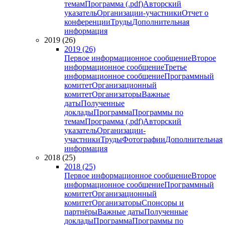
темам
Программа (.pdf)
Авторский
указатель
Организации-участники
Отчет о
конференции
Труды
Дополнительная
информация
2019 (26)
2019 (26)
Первое информационное сообщение
Второе
информационное сообщение
Третье
информационное сообщение
Программный
комитет
Организационный
комитет
Организаторы
Важные
даты
Полученные
доклады
Программа
Программы по
темам
Программа (.pdf)
Авторский
указатель
Организации-
участники
Труды
Фотографии
Дополнительная
информация
2018 (25)
2018 (25)
Первое информационное сообщение
Второе
информационное сообщение
Программный
комитет
Организационный
комитет
Организаторы
Спонсоры и
партнёры
Важные даты
Полученные
доклады
Программа
Программы по