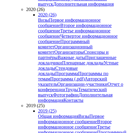
выпуск
Дополнительная информация
2020 (26)
2020 (26)
Визы
Первое информационное
сообщение
Второе информационное
сообщение
Третье информационное
сообщение
Четвертое информационное
сообщение
Программный
комитет
Организационный
комитет
Организаторы
Спонсоры и
партнёры
Важные даты
Приглашенные
докладчики
Пленарные доклады
Устные
доклады
Стендовые
доклады
Программа
Программы по
темам
Программа (.pdf)
Авторский
указатель
Организации-участники
Отчет о
конференции
Труды
Тематический
выпуск
Фотографии
Дополнительная
информация
Контакты
2019 (25)
2019 (25)
Общая информация
Визы
Первое
информационное сообщение
Второе
информационное сообщение
Третье
информационное сообщение
Программный