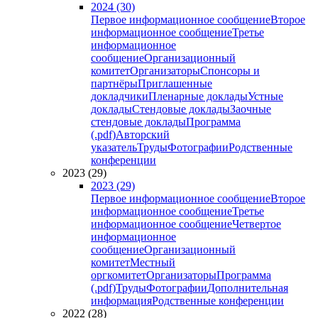
2024 (30)
Первое информационное сообщение
Второе
информационное сообщение
Третье
информационное
сообщение
Организационный
комитет
Организаторы
Спонсоры и
партнёры
Приглашенные
докладчики
Пленарные доклады
Устные
доклады
Стендовые доклады
Заочные
стендовые доклады
Программа
(.pdf)
Авторский
указатель
Труды
Фотографии
Родственные
конференции
2023 (29)
2023 (29)
Первое информационное сообщение
Второе
информационное сообщение
Третье
информационное сообщение
Четвертое
информационное
сообщение
Организационный
комитет
Местный
оргкомитет
Организаторы
Программа
(.pdf)
Труды
Фотографии
Дополнительная
информация
Родственные конференции
2022 (28)