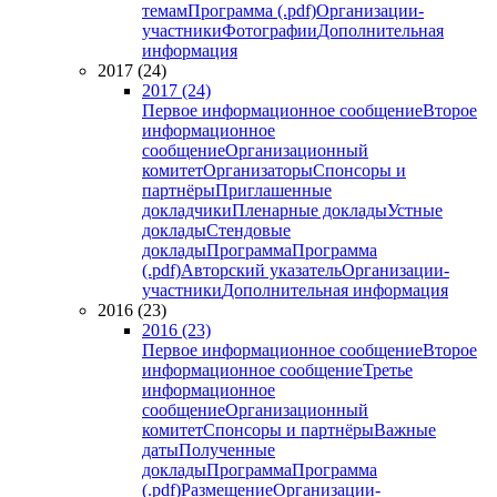
темам
Программа (.pdf)
Организации-
участники
Фотографии
Дополнительная
информация
2017 (24)
2017 (24)
Первое информационное сообщение
Второе
информационное
сообщение
Организационный
комитет
Организаторы
Спонсоры и
партнёры
Приглашенные
докладчики
Пленарные доклады
Устные
доклады
Стендовые
доклады
Программа
Программа
(.pdf)
Авторский указатель
Организации-
участники
Дополнительная информация
2016 (23)
2016 (23)
Первое информационное сообщение
Второе
информационное сообщение
Третье
информационное
сообщение
Организационный
комитет
Спонсоры и партнёры
Важные
даты
Полученные
доклады
Программа
Программа
(.pdf)
Размещение
Организации-