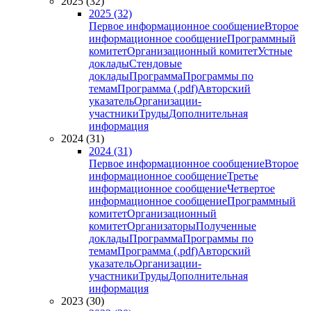
2025 (32)
2025 (32)
Первое информационное сообщение
Второе
информационное сообщение
Программный
комитет
Организационный комитет
Устные
доклады
Стендовые
доклады
Программа
Программы по
темам
Программа (.pdf)
Авторский
указатель
Организации-
участники
Труды
Дополнительная
информация
2024 (31)
2024 (31)
Первое информационное сообщение
Второе
информационное сообщение
Третье
информационное сообщение
Четвертое
информационное сообщение
Программный
комитет
Организационный
комитет
Организаторы
Полученные
доклады
Программа
Программы по
темам
Программа (.pdf)
Авторский
указатель
Организации-
участники
Труды
Дополнительная
информация
2023 (30)