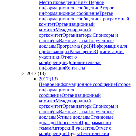
Место проведения
Визы
Первое
информационное сообщение
Второе
информационное сообщение
Третье
информационное сообщение
Программный
комитет
Организационный
комитет
Международный
оргкомитет
Организаторы
Спонсоры и
партнёры
Важные даты
Полученные
доклады
Программа (.pdf)
Информация для
прибывающих
Размещение
Организации-
участники
Отчет о
конференции
Дополнительная
информация
Контакты
2017 (13)
2017 (13)
Первое информационное сообщение
Второе
информационное
сообщение
Организационный
комитет
Международный
оргкомитет
Организаторы
Спонсоры и
партнёры
Важные даты
Полученные
доклады
Устные доклады
Стендовые
доклады
Программа
Программы по
темам
Авторский указатель
Отчет о
конференции
Труды
Тематический