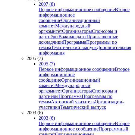
2007 (8)
Первое информационное сообщение
Второе
информационное
сообщение
Организационный
комитет
Международный
оргкомитет
Организаторы
Спонсоры и
партнёры
Важные даты
Приглашенные
докладчики
Программа
Программы по
темам
Тематический выпуск
Дополнительная
информация
2005 (7)
2005 (7)
Первое информационное сообщение
Второе
информационное
сообщение
Организационный
комитет
Международный
оргкомитет
Организаторы
Спонсоры и
партнёры
Программа
Программы по
темам
Авторский указатель
Организации-
участники
Тематический выпуск
2003 (6)
2003 (6)
Первое информационное сообщение
Второе
информационное сообщение
Программный
комитет
Организационный