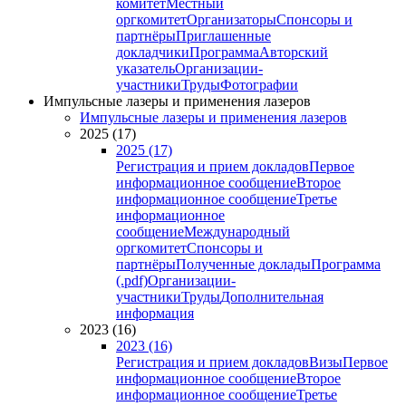
комитет
Местный
оргкомитет
Организаторы
Спонсоры и
партнёры
Приглашенные
докладчики
Программа
Авторский
указатель
Организации-
участники
Труды
Фотографии
Импульсные лазеры и применения лазеров
Импульсные лазеры и применения лазеров
2025 (17)
2025 (17)
Регистрация и прием докладов
Первое
информационное сообщение
Второе
информационное сообщение
Третье
информационное
сообщение
Международный
оргкомитет
Спонсоры и
партнёры
Полученные доклады
Программа
(.pdf)
Организации-
участники
Труды
Дополнительная
информация
2023 (16)
2023 (16)
Регистрация и прием докладов
Визы
Первое
информационное сообщение
Второе
информационное сообщение
Третье