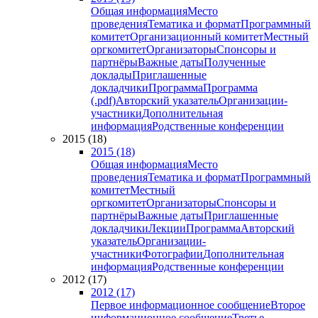
Общая информация
Место
проведения
Тематика и формат
Программный
комитет
Организационный комитет
Местный
оргкомитет
Организаторы
Спонсоры и
партнёры
Важные даты
Полученные
доклады
Приглашенные
докладчики
Программа
Программа
(.pdf)
Авторский указатель
Организации-
участники
Дополнительная
информация
Родственные конференции
2015 (18)
2015 (18)
Общая информация
Место
проведения
Тематика и формат
Программный
комитет
Местный
оргкомитет
Организаторы
Спонсоры и
партнёры
Важные даты
Приглашенные
докладчики
Лекции
Программа
Авторский
указатель
Организации-
участники
Фотографии
Дополнительная
информация
Родственные конференции
2012 (17)
2012 (17)
Первое информационное сообщение
Второе
информационное сообщение
Третье