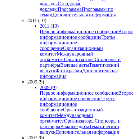
доклады
Стендовые
доклады
Программа
Программы по
темам
Дополнительная информация
2011 (10)
2011 (10)
Первое информационное сообщение
Второе
информационное сообщение
Третье
информационное
сообщение
Организационный
комитет
Международный
оргкомитет
Организаторы
Спонсоры и
партнёры
Важные даты
Тематический
выпуск
Фотографии
Дополнительная
информация
2009 (9)
2009 (9)
Первое информационное сообщение
Второе
информационное сообщение
Третье
информационное
сообщение
Организационный
комитет
Международный
оргкомитет
Организаторы
Спонсоры и
партнёры
Важные даты
Тематический
выпуск
Дополнительная информация
2007 (8)