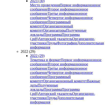
2023 (30)
Место проведения
Первое информационное
сообщение
Второе информационное
сообщение
Третье информационное
сообщение
Четвертое информационное
сообщение
Программный
комитет
Организационный
комитет
Организаторы
Полученные
доклады
Программа
Программа
(.pdf)
Авторский указатель
Организации-
участники
Труды
Фотографии
Дополнительная
информация
2022 (29)
2022 (29)
Тематика и формат
Первое информационное
сообщение
Второе информационное
сообщение
Третье информационное
сообщение
Четвертое информационное
сообщение
Программный
комитет
Организационный комитет
Важные
даты
Полученные
доклады
Программа
Программа
(.pdf)
Авторский указатель
Организации-
участники
Труды
Дополнительная
информация