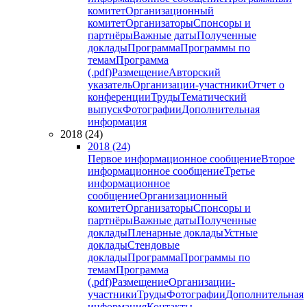
комитет
Организационный
комитет
Организаторы
Спонсоры и
партнёры
Важные даты
Полученные
доклады
Программа
Программы по
темам
Программа
(.pdf)
Размещение
Авторский
указатель
Организации-участники
Отчет о
конференции
Труды
Тематический
выпуск
Фотографии
Дополнительная
информация
2018 (24)
2018 (24)
Первое информационное сообщение
Второе
информационное сообщение
Третье
информационное
сообщение
Организационный
комитет
Организаторы
Спонсоры и
партнёры
Важные даты
Полученные
доклады
Пленарные доклады
Устные
доклады
Стендовые
доклады
Программа
Программы по
темам
Программа
(.pdf)
Размещение
Организации-
участники
Труды
Фотографии
Дополнительная
информация
Контакты