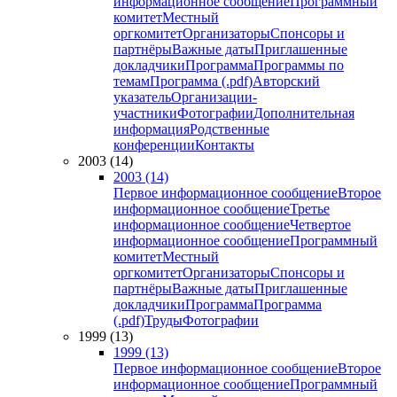
информационное сообщение
Программный
комитет
Местный
оргкомитет
Организаторы
Спонсоры и
партнёры
Важные даты
Приглашенные
докладчики
Программа
Программы по
темам
Программа (.pdf)
Авторский
указатель
Организации-
участники
Фотографии
Дополнительная
информация
Родственные
конференции
Контакты
2003 (14)
2003 (14)
Первое информационное сообщение
Второе
информационное сообщение
Третье
информационное сообщение
Четвертое
информационное сообщение
Программный
комитет
Местный
оргкомитет
Организаторы
Спонсоры и
партнёры
Важные даты
Приглашенные
докладчики
Программа
Программа
(.pdf)
Труды
Фотографии
1999 (13)
1999 (13)
Первое информационное сообщение
Второе
информационное сообщение
Программный