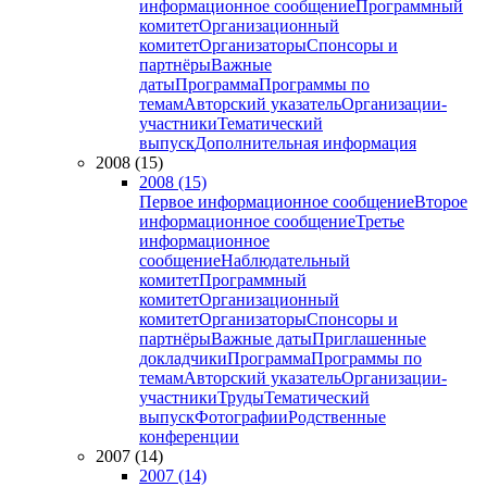
информационное сообщение
Программный
комитет
Организационный
комитет
Организаторы
Спонсоры и
партнёры
Важные
даты
Программа
Программы по
темам
Авторский указатель
Организации-
участники
Тематический
выпуск
Дополнительная информация
2008 (15)
2008 (15)
Первое информационное сообщение
Второе
информационное сообщение
Третье
информационное
сообщение
Наблюдательный
комитет
Программный
комитет
Организационный
комитет
Организаторы
Спонсоры и
партнёры
Важные даты
Приглашенные
докладчики
Программа
Программы по
темам
Авторский указатель
Организации-
участники
Труды
Тематический
выпуск
Фотографии
Родственные
конференции
2007 (14)
2007 (14)