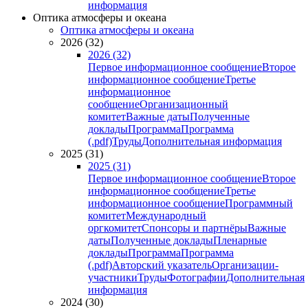
информация
Оптика атмосферы и океана
Оптика атмосферы и океана
2026 (32)
2026 (32)
Первое информационное сообщение
Второе
информационное сообщение
Третье
информационное
сообщение
Организационный
комитет
Важные даты
Полученные
доклады
Программа
Программа
(.pdf)
Труды
Дополнительная информация
2025 (31)
2025 (31)
Первое информационное сообщение
Второе
информационное сообщение
Третье
информационное сообщение
Программный
комитет
Международный
оргкомитет
Спонсоры и партнёры
Важные
даты
Полученные доклады
Пленарные
доклады
Программа
Программа
(.pdf)
Авторский указатель
Организации-
участники
Труды
Фотографии
Дополнительная
информация
2024 (30)