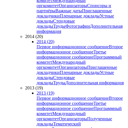
комитет
Международный
оргкомитет
Организаторы
Спонсоры и
партнёры
Важные даты
Приглашенные
докладчики
Пленарные доклады
Устные
доклады
Стендовые
доклады
Труды
Фотографии
Дополнительная
информация
2014 (20)
2014 (20)
Первое информационное сообщение
Второе
информационное сообщение
Третье
информационное сообщение
Программный
комитет
Международный
оргкомитет
Организаторы
Приглашенные
докладчики
Пленарные доклады
Устные
доклады
Стендовые
доклады
Труды
Дополнительная информация
2013 (19)
2013 (19)
Первое информационное сообщение
Второе
информационное сообщение
Третье
информационное сообщение
Программный
комитет
Международный
оргкомитет
Организаторы
Полученные
доклады
Тематический