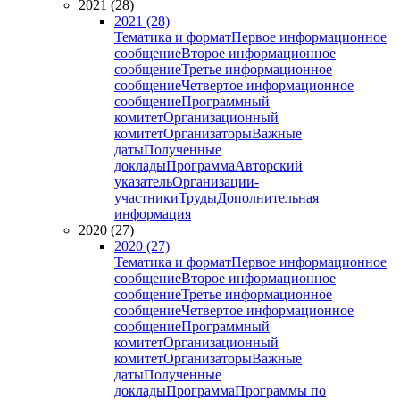
2021 (28)
2021 (28)
Тематика и формат
Первое информационное
сообщение
Второе информационное
сообщение
Третье информационное
сообщение
Четвертое информационное
сообщение
Программный
комитет
Организационный
комитет
Организаторы
Важные
даты
Полученные
доклады
Программа
Авторский
указатель
Организации-
участники
Труды
Дополнительная
информация
2020 (27)
2020 (27)
Тематика и формат
Первое информационное
сообщение
Второе информационное
сообщение
Третье информационное
сообщение
Четвертое информационное
сообщение
Программный
комитет
Организационный
комитет
Организаторы
Важные
даты
Полученные
доклады
Программа
Программы по