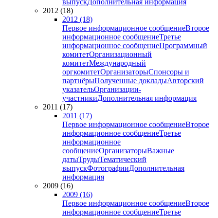
выпуск
Дополнительная информация
2012 (18)
2012 (18)
Первое информационное сообщение
Второе
информационное сообщение
Третье
информационное сообщение
Программный
комитет
Организационный
комитет
Международный
оргкомитет
Организаторы
Спонсоры и
партнёры
Полученные доклады
Авторский
указатель
Организации-
участники
Дополнительная информация
2011 (17)
2011 (17)
Первое информационное сообщение
Второе
информационное сообщение
Третье
информационное
сообщение
Организаторы
Важные
даты
Труды
Тематический
выпуск
Фотографии
Дополнительная
информация
2009 (16)
2009 (16)
Первое информационное сообщение
Второе
информационное сообщение
Третье