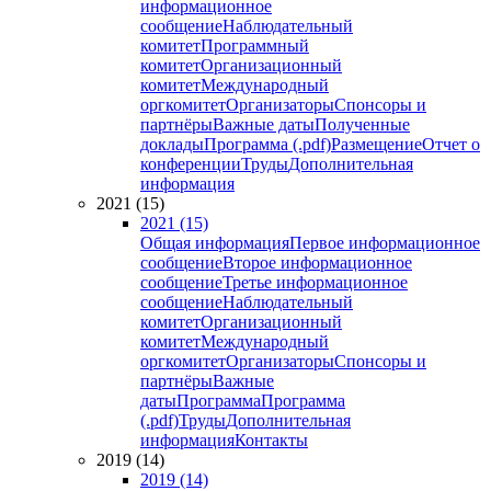
информационное
сообщение
Наблюдательный
комитет
Программный
комитет
Организационный
комитет
Международный
оргкомитет
Организаторы
Спонсоры и
партнёры
Важные даты
Полученные
доклады
Программа (.pdf)
Размещение
Отчет о
конференции
Труды
Дополнительная
информация
2021 (15)
2021 (15)
Общая информация
Первое информационное
сообщение
Второе информационное
сообщение
Третье информационное
сообщение
Наблюдательный
комитет
Организационный
комитет
Международный
оргкомитет
Организаторы
Спонсоры и
партнёры
Важные
даты
Программа
Программа
(.pdf)
Труды
Дополнительная
информация
Контакты
2019 (14)
2019 (14)