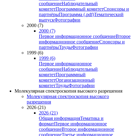
сообщение
Наблюдательный
комитет
Программный комитет
Спонсоры и
партнёры
Программа (.pdf)
Тематический
выпуск
Фотографии
2000 (7)
2000 (7)
Первое информационное сообщение
Второе
информационное сообщение
Спонсоры и
партнёры
Труды
Фотографии
1999 (6)
1999 (6)
Первое информационное
сообщение
Наблюдательный
комитет
Программный
комитет
Организационный
комитет
Труды
Фотографии
Молекулярная спектроскопия высокого разрешения
Молекулярная спектроскопия высокого
разрешения
2026 (21)
2026 (21)
Общая информация
Тематика и
формат
Первое информационное
сообщение
Второе информационное
сообщение
Третье информационное