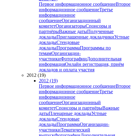
Первое информационное сообщение
Второе
информационное сообщение
Третье
информационное
сообщение
Организационный
комитет
Организаторы
Спонсоры и
партнёры
Важные даты
Полученные
доклады
Приглашенные докладчики
Устные
доклады
Стендовые
доклады
Программа
Программы по
темам
Организации-
участники
Фотографии
Дополнительная
информация
Онлайн регистрация, приём
докладов и оплата участия
2012 (19)
2012 (19)
Первое информационное сообщение
Второе
информационное сообщение
Третье
информационное
сообщение
Организационный
комитет
Спонсоры и партнёры
Важные
даты
Пленарные доклады
Устные
доклады
Стендовые
доклады
Программа
Организации-
участники
Тематический
выпуск
Фотографии
Дополнительная