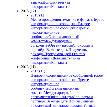
выпуск
Дополнительная
информация
Контакты
2015 (12)
2015 (12)
Место проведения
Тематика и формат
Первое
информационное сообщение
Второе
информационное сообщение
Третье
информационное
сообщение
Организационный
комитет
Международный
оргкомитет
Организаторы
Спонсоры и
партнёры
Важные даты
Полученные
доклады
Программа (.pdf)
Отчет о
конференции
Дополнительная
информация
Контакты
2013 (11)
2013 (11)
Первое информационное сообщение
Второе
информационное сообщение
Третье
информационное
сообщение
Организационный
комитет
Международный
оргкомитет
Организаторы
Спонсоры и
партнёры
Важные даты
Приглашенные
докладчики
Пленарные доклады
Устные