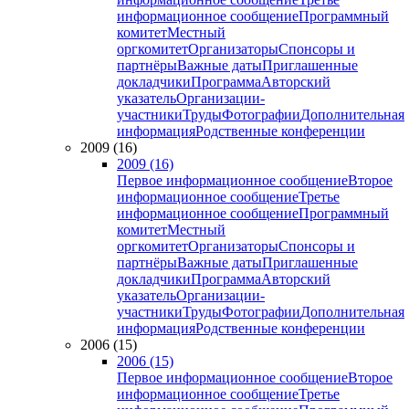
информационное сообщение
Программный
комитет
Местный
оргкомитет
Организаторы
Спонсоры и
партнёры
Важные даты
Приглашенные
докладчики
Программа
Авторский
указатель
Организации-
участники
Труды
Фотографии
Дополнительная
информация
Родственные конференции
2009 (16)
2009 (16)
Первое информационное сообщение
Второе
информационное сообщение
Третье
информационное сообщение
Программный
комитет
Местный
оргкомитет
Организаторы
Спонсоры и
партнёры
Важные даты
Приглашенные
докладчики
Программа
Авторский
указатель
Организации-
участники
Труды
Фотографии
Дополнительная
информация
Родственные конференции
2006 (15)
2006 (15)
Первое информационное сообщение
Второе
информационное сообщение
Третье