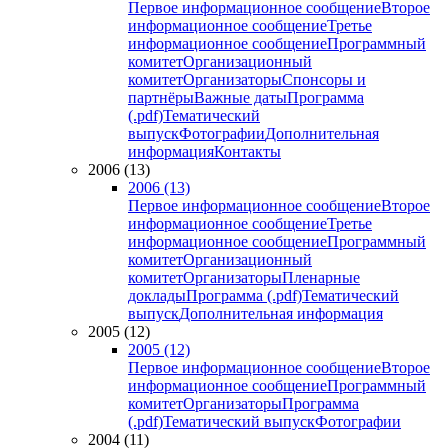
Первое информационное сообщение
Второе
информационное сообщение
Третье
информационное сообщение
Программный
комитет
Организационный
комитет
Организаторы
Спонсоры и
партнёры
Важные даты
Программа
(.pdf)
Тематический
выпуск
Фотографии
Дополнительная
информация
Контакты
2006 (13)
2006 (13)
Первое информационное сообщение
Второе
информационное сообщение
Третье
информационное сообщение
Программный
комитет
Организационный
комитет
Организаторы
Пленарные
доклады
Программа (.pdf)
Тематический
выпуск
Дополнительная информация
2005 (12)
2005 (12)
Первое информационное сообщение
Второе
информационное сообщение
Программный
комитет
Организаторы
Программа
(.pdf)
Тематический выпуск
Фотографии
2004 (11)