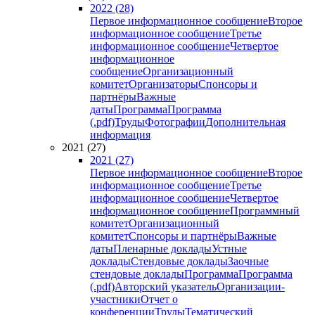
2022 (28)
Первое информационное сообщение
Второе
информационное сообщение
Третье
информационное сообщение
Четвертое
информационное
сообщение
Организационный
комитет
Организаторы
Спонсоры и
партнёры
Важные
даты
Программа
Программа
(.pdf)
Труды
Фотографии
Дополнительная
информация
2021 (27)
2021 (27)
Первое информационное сообщение
Второе
информационное сообщение
Третье
информационное сообщение
Четвертое
информационное сообщение
Программный
комитет
Организационный
комитет
Спонсоры и партнёры
Важные
даты
Пленарные доклады
Устные
доклады
Стендовые доклады
Заочные
стендовые доклады
Программа
Программа
(.pdf)
Авторский указатель
Организации-
участники
Отчет о
конференции
Труды
Тематический