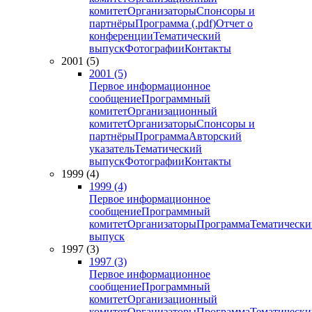
комитет
Организаторы
Спонсоры и
партнёры
Программа (.pdf)
Отчет о
конференции
Тематический
выпуск
Фотографии
Контакты
2001 (5)
2001 (5)
Первое информационное
сообщение
Программный
комитет
Организационный
комитет
Организаторы
Спонсоры и
партнёры
Программа
Авторский
указатель
Тематический
выпуск
Фотографии
Контакты
1999 (4)
1999 (4)
Первое информационное
сообщение
Программный
комитет
Организаторы
Программа
Тематически
выпуск
1997 (3)
1997 (3)
Первое информационное
сообщение
Программный
комитет
Организационный
комитет
Организаторы
Программа
Тематически