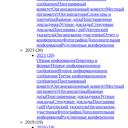
сообщение
Программный
комитет
Организационный комитет
Местный
оргкомитет
Организаторы
Спонсоры и
партнёры
Важные даты
Приглашенные
докладчики
Устные доклады
Стендовые
доклады
Программа (.pdf)
Авторский
указатель
Организации-участники
Отчет о
конференции
Фотографии
Дополнительная
информация
Родственные конференции
2023 (20)
2023 (20)
Общая информация
Тематика и
формат
Первое информационное
сообщение
Второе информационное
сообщение
Третье информационное
сообщение
Программный
комитет
Организационный комитет
Местный
оргкомитет
Организаторы
Важные
даты
Приглашенные докладчики
Устные
доклады
Стендовые доклады
Программа
(.pdf)
Авторский указатель
Организации-
участники
Фотографии
Дополнительная
информация
Родственные конференции
2019 (19)
2019 (19)