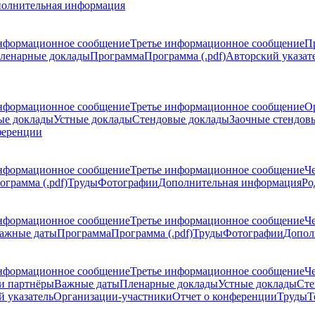
олнительная информация
нформационное сообщение
Третье информационное сообщение
П
ленарные доклады
Программа
Программа (.pdf)
Авторский указат
нформационное сообщение
Третье информационное сообщение
О
ые доклады
Устные доклады
Стендовые доклады
Заочные стендов
ференции
нформационное сообщение
Третье информационное сообщение
Ч
ограмма (.pdf)
Труды
Фотографии
Дополнительная информация
Ро
нформационное сообщение
Третье информационное сообщение
Ч
ажные даты
Программа
Программа (.pdf)
Труды
Фотографии
Допол
нформационное сообщение
Третье информационное сообщение
Ч
и партнёры
Важные даты
Пленарные доклады
Устные доклады
Сте
 указатель
Организации-участники
Отчет о конференции
Труды
Т