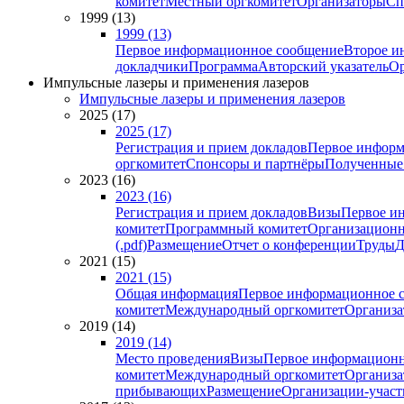
комитет
Местный оргкомитет
Организаторы
Сп
1999 (13)
1999 (13)
Первое информационное сообщение
Второе и
докладчики
Программа
Авторский указатель
Ор
Импульсные лазеры и применения лазеров
Импульсные лазеры и применения лазеров
2025 (17)
2025 (17)
Регистрация и прием докладов
Первое информ
оргкомитет
Спонсоры и партнёры
Полученные
2023 (16)
2023 (16)
Регистрация и прием докладов
Визы
Первое и
комитет
Программный комитет
Организационн
(.pdf)
Размещение
Отчет о конференции
Труды
Д
2021 (15)
2021 (15)
Общая информация
Первое информационное 
комитет
Международный оргкомитет
Организа
2019 (14)
2019 (14)
Место проведения
Визы
Первое информационн
комитет
Международный оргкомитет
Организа
прибывающих
Размещение
Организации-учас