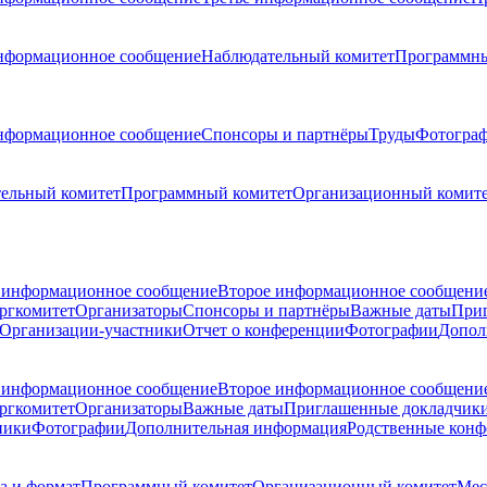
нформационное сообщение
Наблюдательный комитет
Программны
нформационное сообщение
Спонсоры и партнёры
Труды
Фотогра
ельный комитет
Программный комитет
Организационный комит
 информационное сообщение
Второе информационное сообщени
ргкомитет
Организаторы
Спонсоры и партнёры
Важные даты
При
Организации-участники
Отчет о конференции
Фотографии
Допол
 информационное сообщение
Второе информационное сообщени
ргкомитет
Организаторы
Важные даты
Приглашенные докладчик
ники
Фотографии
Дополнительная информация
Родственные кон
а и формат
Программный комитет
Организационный комитет
Мес