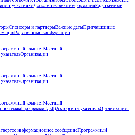
ации-участники
Дополнительная информация
Родственные
торы
Спонсоры и партнёры
Важные даты
Приглашенные
рмация
Родственные конференции
рограммный комитет
Местный
указатель
Организации-
рограммный комитет
Местный
указатель
Организации-
рограммный комитет
Местный
 по темам
Программа (.pdf)
Авторский указатель
Организации-
етвертое информационное сообщение
Программный