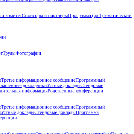
й комитет
Спонсоры и партнёры
Программа (.pdf)
Тематический
фии
ет
Труды
Фотографии
е
Третье информационное сообщение
Программный
глашенные докладчики
Устные доклады
Стендовые
нительная информация
Родственные конференции
е
Третье информационное сообщение
Программный
и
Устные доклады
Стендовые доклады
Программа
ференции
тный оргкомитет
Организаторы
Спонсоры и партнёры
Важные