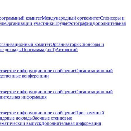
рограммный комитет
Международный оргкомитет
Спонсоры и
ель
Организации-участники
Труды
Фотографии
Дополнительная
рганизационный комитет
Организаторы
Спонсоры и
ые доклады
Программа (.pdf)
Авторский
етвертое информационное сообщение
Организационный
дственные конференции
етвертое информационное сообщение
Организационный
нительная информация
етвертое информационное сообщение
Программный
ндовые доклады
Заочные стендовые
ематический выпуск
Дополнительная информация