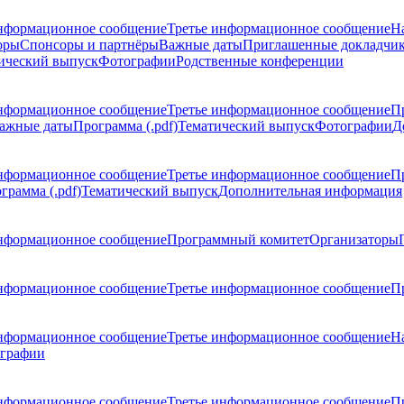
нформационное сообщение
Третье информационное сообщение
Н
оры
Спонсоры и партнёры
Важные даты
Приглашенные докладчи
ический выпуск
Фотографии
Родственные конференции
нформационное сообщение
Третье информационное сообщение
П
ажные даты
Программа (.pdf)
Тематический выпуск
Фотографии
Д
нформационное сообщение
Третье информационное сообщение
П
грамма (.pdf)
Тематический выпуск
Дополнительная информация
нформационное сообщение
Программный комитет
Организаторы
нформационное сообщение
Третье информационное сообщение
Пр
нформационное сообщение
Третье информационное сообщение
Н
графии
нформационное сообщение
Третье информационное сообщение
П