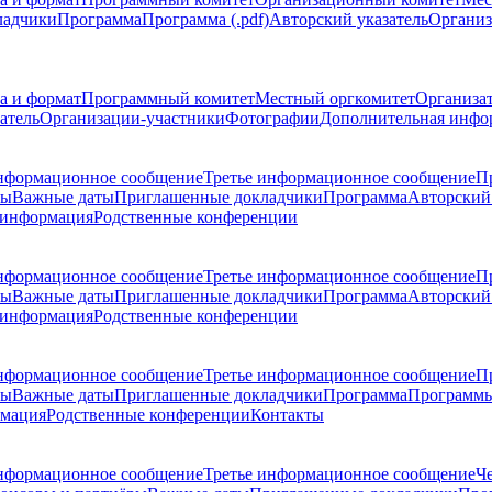
ладчики
Программа
Программа (.pdf)
Авторский указатель
Организ
а и формат
Программный комитет
Местный оргкомитет
Организа
атель
Организации-участники
Фотографии
Дополнительная инфо
нформационное сообщение
Третье информационное сообщение
П
ры
Важные даты
Приглашенные докладчики
Программа
Авторский 
 информация
Родственные конференции
нформационное сообщение
Третье информационное сообщение
П
ры
Важные даты
Приглашенные докладчики
Программа
Авторский 
 информация
Родственные конференции
нформационное сообщение
Третье информационное сообщение
П
ры
Важные даты
Приглашенные докладчики
Программа
Программы
рмация
Родственные конференции
Контакты
нформационное сообщение
Третье информационное сообщение
Ч