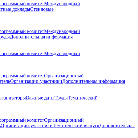
рограммный комитет
Международный
стные доклады
Стендовые
рограммный комитет
Международный
руды
Дополнительная информация
рограммный комитет
Международный
рограммный комитет
Организационный
атель
Организации-участники
Дополнительная информация
рганизаторы
Важные даты
Труды
Тематический
рограммный комитет
Организационный
ь
Организации-участники
Тематический выпуск
Дополнительная