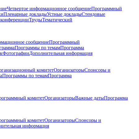
ние
Четвертое информационное сообщение
Программный
ки
Пленарные доклады
Устные доклады
Стендовые
 конференции
Труды
Тематический
рмационное сообщение
Программный
грамма
Программы по темам
Программа
к
Фотографии
Дополнительная информация
рганизационный комитет
Организаторы
Спонсоры и
а
Программы по темам
Программа
рограммный комитет
Организаторы
Важные даты
Программа
рограммный комитет
Организаторы
Спонсоры и
нительная информация