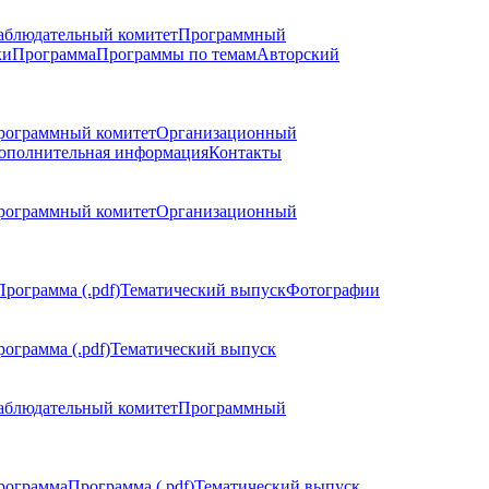
аблюдательный комитет
Программный
ки
Программа
Программы по темам
Авторский
рограммный комитет
Организационный
ополнительная информация
Контакты
рограммный комитет
Организационный
Программа (.pdf)
Тематический выпуск
Фотографии
ограмма (.pdf)
Тематический выпуск
аблюдательный комитет
Программный
рограмма
Программа (.pdf)
Тематический выпуск