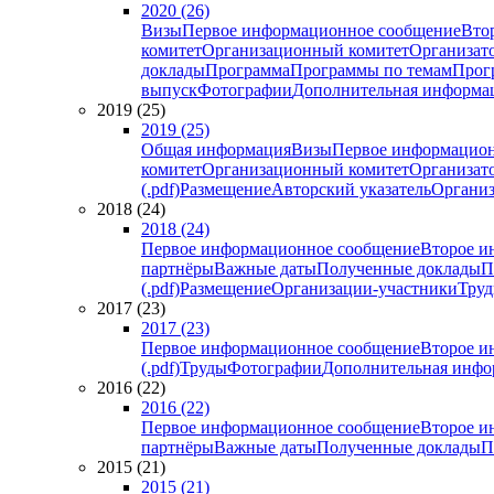
2020 (26)
Визы
Первое информационное сообщение
Вто
комитет
Организационный комитет
Организат
доклады
Программа
Программы по темам
Прогр
выпуск
Фотографии
Дополнительная информа
2019 (25)
2019 (25)
Общая информация
Визы
Первое информацион
комитет
Организационный комитет
Организат
(.pdf)
Размещение
Авторский указатель
Организ
2018 (24)
2018 (24)
Первое информационное сообщение
Второе и
партнёры
Важные даты
Полученные доклады
П
(.pdf)
Размещение
Организации-участники
Тру
2017 (23)
2017 (23)
Первое информационное сообщение
Второе и
(.pdf)
Труды
Фотографии
Дополнительная инфо
2016 (22)
2016 (22)
Первое информационное сообщение
Второе и
партнёры
Важные даты
Полученные доклады
П
2015 (21)
2015 (21)