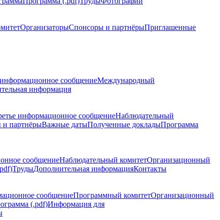
грамма
Программа (.pdf)
Труды
Фотографии
омитет
Организаторы
Спонсоры и партнёры
Приглашенные
 информационное сообщение
Международный
тельная информация
ретье информационное сообщение
Наблюдательный
 и партнёры
Важные даты
Полученные доклады
Программа
ионное сообщение
Наблюдательный комитет
Организационный
pdf)
Труды
Дополнительная информация
Контакты
мационное сообщение
Программный комитет
Организационный
ограмма (.pdf)
Информация для
ы