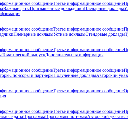
нформационное сообщение
Третье информационное сообщение
П
ры
Важные даты
Приглашенные докладчики
Пленарные доклады
У
нформация
нформационное сообщение
Третье информационное сообщение
П
адчики
Пленарные доклады
Устные доклады
Стендовые доклады
Т
нформационное сообщение
Третье информационное сообщение
П
ы
Тематический выпуск
Дополнительная информация
нформационное сообщение
Третье информационное сообщение
П
торы
Спонсоры и партнёры
Полученные доклады
Авторский указ
нформационное сообщение
Третье информационное сообщение
О
ция
нформационное сообщение
Третье информационное сообщение
П
ажные даты
Программа
Программы по темам
Авторский указател