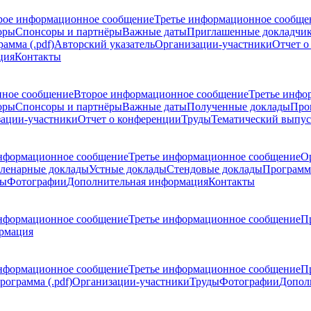
рое информационное сообщение
Третье информационное сообще
оры
Спонсоры и партнёры
Важные даты
Приглашенные докладчи
амма (.pdf)
Авторский указатель
Организации-участники
Отчет о
ция
Контакты
ное сообщение
Второе информационное сообщение
Третье инфо
оры
Спонсоры и партнёры
Важные даты
Полученные доклады
Про
ации-участники
Отчет о конференции
Труды
Тематический выпус
нформационное сообщение
Третье информационное сообщение
О
ленарные доклады
Устные доклады
Стендовые доклады
Программ
ды
Фотографии
Дополнительная информация
Контакты
нформационное сообщение
Третье информационное сообщение
П
рмация
нформационное сообщение
Третье информационное сообщение
П
рограмма (.pdf)
Организации-участники
Труды
Фотографии
Допол