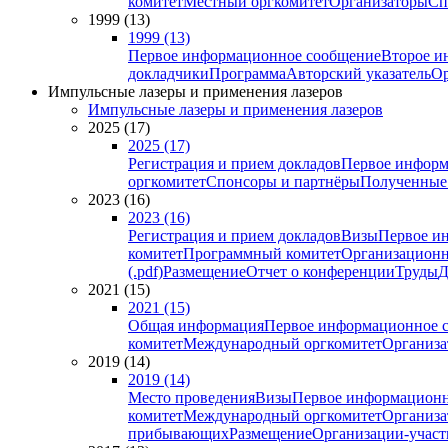
комитет
Местный оргкомитет
Организаторы
Сп
1999 (13)
1999 (13)
Первое информационное сообщение
Второе и
докладчики
Программа
Авторский указатель
Ор
Импульсные лазеры и применения лазеров
Импульсные лазеры и применения лазеров
2025 (17)
2025 (17)
Регистрация и прием докладов
Первое информ
оргкомитет
Спонсоры и партнёры
Полученные
2023 (16)
2023 (16)
Регистрация и прием докладов
Визы
Первое и
комитет
Программный комитет
Организационн
(.pdf)
Размещение
Отчет о конференции
Труды
Д
2021 (15)
2021 (15)
Общая информация
Первое информационное 
комитет
Международный оргкомитет
Организа
2019 (14)
2019 (14)
Место проведения
Визы
Первое информационн
комитет
Международный оргкомитет
Организа
прибывающих
Размещение
Организации-учас