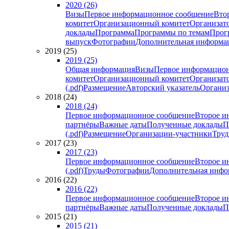
2020 (26)
Визы
Первое информационное сообщение
Вто
комитет
Организационный комитет
Организат
доклады
Программа
Программы по темам
Прогр
выпуск
Фотографии
Дополнительная информа
2019 (25)
2019 (25)
Общая информация
Визы
Первое информацион
комитет
Организационный комитет
Организат
(.pdf)
Размещение
Авторский указатель
Организ
2018 (24)
2018 (24)
Первое информационное сообщение
Второе и
партнёры
Важные даты
Полученные доклады
П
(.pdf)
Размещение
Организации-участники
Тру
2017 (23)
2017 (23)
Первое информационное сообщение
Второе и
(.pdf)
Труды
Фотографии
Дополнительная инфо
2016 (22)
2016 (22)
Первое информационное сообщение
Второе и
партнёры
Важные даты
Полученные доклады
П
2015 (21)
2015 (21)