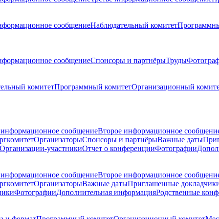
нформационное сообщение
Наблюдательный комитет
Программны
нформационное сообщение
Спонсоры и партнёры
Труды
Фотогра
ельный комитет
Программный комитет
Организационный комит
 информационное сообщение
Второе информационное сообщени
ргкомитет
Организаторы
Спонсоры и партнёры
Важные даты
При
Организации-участники
Отчет о конференции
Фотографии
Допол
 информационное сообщение
Второе информационное сообщени
ргкомитет
Организаторы
Важные даты
Приглашенные докладчик
ники
Фотографии
Дополнительная информация
Родственные кон
а и формат
Программный комитет
Организационный комитет
Мес