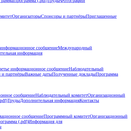
грамма
Программа (.pdf)
Труды
Фотографии
омитет
Организаторы
Спонсоры и партнёры
Приглашенные
 информационное сообщение
Международный
тельная информация
ретье информационное сообщение
Наблюдательный
 и партнёры
Важные даты
Полученные доклады
Программа
ионное сообщение
Наблюдательный комитет
Организационный
pdf)
Труды
Дополнительная информация
Контакты
мационное сообщение
Программный комитет
Организационный
ограмма (.pdf)
Информация для
ы