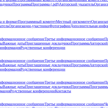
ладчики
Программа
Программа (.pdf)
Авторский указатель
Организ
а и формат
Программный комитет
Местный оргкомитет
Организа
атель
Организации-участники
Фотографии
Дополнительная инфо
нформационное сообщение
Третье информационное сообщение
П
ры
Важные даты
Приглашенные докладчики
Программа
Авторский 
 информация
Родственные конференции
нформационное сообщение
Третье информационное сообщение
П
ры
Важные даты
Приглашенные докладчики
Программа
Авторский 
 информация
Родственные конференции
нформационное сообщение
Третье информационное сообщение
П
ры
Важные даты
Приглашенные докладчики
Программа
Программы
рмация
Родственные конференции
Контакты
нформационное сообщение
Третье информационное сообщение
Ч