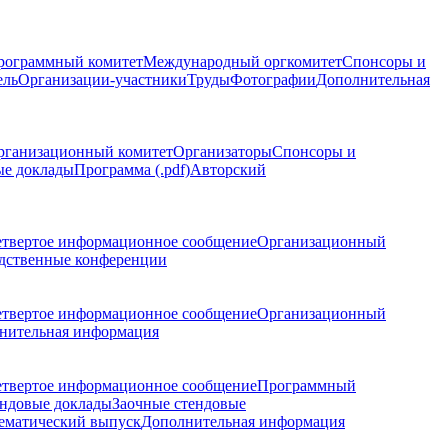
рограммный комитет
Международный оргкомитет
Спонсоры и
ель
Организации-участники
Труды
Фотографии
Дополнительная
рганизационный комитет
Организаторы
Спонсоры и
ые доклады
Программа (.pdf)
Авторский
етвертое информационное сообщение
Организационный
дственные конференции
етвертое информационное сообщение
Организационный
нительная информация
етвертое информационное сообщение
Программный
ндовые доклады
Заочные стендовые
ематический выпуск
Дополнительная информация