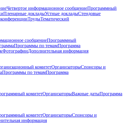
ние
Четвертое информационное сообщение
Программный
ки
Пленарные доклады
Устные доклады
Стендовые
 конференции
Труды
Тематический
рмационное сообщение
Программный
грамма
Программы по темам
Программа
к
Фотографии
Дополнительная информация
рганизационный комитет
Организаторы
Спонсоры и
а
Программы по темам
Программа
рограммный комитет
Организаторы
Важные даты
Программа
рограммный комитет
Организаторы
Спонсоры и
нительная информация