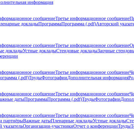
олнительная информация
нформационное сообщение
Третье информационное сообщение
П
ленарные доклады
Программа
Программа (.pdf)
Авторский указат
нформационное сообщение
Третье информационное сообщение
О
ые доклады
Устные доклады
Стендовые доклады
Заочные стендов
ференции
нформационное сообщение
Третье информационное сообщение
Ч
ограмма (.pdf)
Труды
Фотографии
Дополнительная информация
Ро
нформационное сообщение
Третье информационное сообщение
Ч
ажные даты
Программа
Программа (.pdf)
Труды
Фотографии
Допол
нформационное сообщение
Третье информационное сообщение
Ч
и партнёры
Важные даты
Пленарные доклады
Устные доклады
Сте
 указатель
Организации-участники
Отчет о конференции
Труды
Т