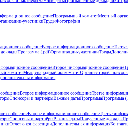
онсоры и партнёры
Важные даты
Приглашенные докладчики
Про
нформационное сообщение
Программный комитет
Местный оргк
ганизации-участники
Труды
Фотографии
ационное сообщение
Второе информационное сообщение
Третье
 доклады
Программа (.pdf)
Организации-участники
Труды
Дополни
нформационное сообщение
Второе информационное сообщение
Т
ый комитет
Международный оргкомитет
Организаторы
Спонсоры
ополнительная информация
сообщение
Второе информационное сообщение
Третье информац
торы
Спонсоры и партнёры
Важные даты
Программа
Программа (.
ое сообщение
Второе информационное сообщение
Третье инфор
торы
Спонсоры и партнёры
Важные даты
Полученные доклады
Пр
тники
Отчет о конференции
Дополнительная информация
Контакт