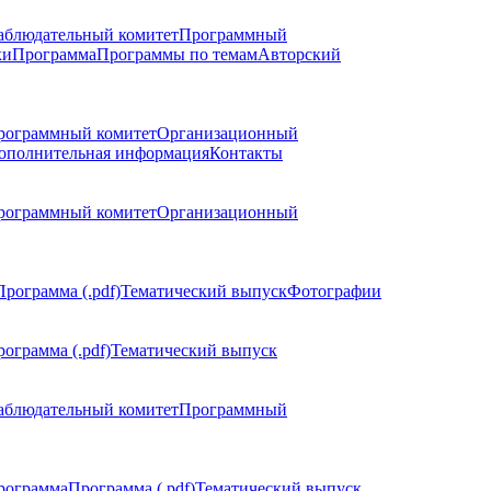
аблюдательный комитет
Программный
ки
Программа
Программы по темам
Авторский
рограммный комитет
Организационный
ополнительная информация
Контакты
рограммный комитет
Организационный
Программа (.pdf)
Тематический выпуск
Фотографии
ограмма (.pdf)
Тематический выпуск
аблюдательный комитет
Программный
рограмма
Программа (.pdf)
Тематический выпуск