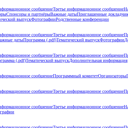
нформационное сообщение
Третье информационное сообщение
Н
оры
Спонсоры и партнёры
Важные даты
Приглашенные докладчи
ический выпуск
Фотографии
Родственные конференции
нформационное сообщение
Третье информационное сообщение
П
ажные даты
Программа (.pdf)
Тематический выпуск
Фотографии
Д
нформационное сообщение
Третье информационное сообщение
П
грамма (.pdf)
Тематический выпуск
Дополнительная информация
нформационное сообщение
Программный комитет
Организаторы
нформационное сообщение
Третье информационное сообщение
Пр
нформационное сообщение
Третье информационное сообщение
Н
графии
нформационное сообщение
Третье информационное сообщение
П