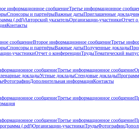
рое информационное сообщение
Третье информационное сообще
оры
Спонсоры и партнёры
Важные даты
Приглашенные докладчи
амма (.pdf)
Авторский указатель
Организации-участники
Отчет о
ция
Контакты
ное сообщение
Второе информационное сообщение
Третье инфо
оры
Спонсоры и партнёры
Важные даты
Полученные доклады
Про
ации-участники
Отчет о конференции
Труды
Тематический выпус
нформационное сообщение
Третье информационное сообщение
О
ленарные доклады
Устные доклады
Стендовые доклады
Программ
ды
Фотографии
Дополнительная информация
Контакты
нформационное сообщение
Третье информационное сообщение
П
рмация
нформационное сообщение
Третье информационное сообщение
П
рограмма (.pdf)
Организации-участники
Труды
Фотографии
Допол