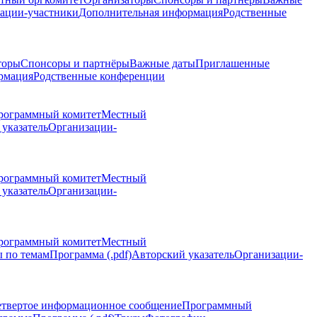
ации-участники
Дополнительная информация
Родственные
торы
Спонсоры и партнёры
Важные даты
Приглашенные
рмация
Родственные конференции
рограммный комитет
Местный
указатель
Организации-
рограммный комитет
Местный
указатель
Организации-
рограммный комитет
Местный
 по темам
Программа (.pdf)
Авторский указатель
Организации-
етвертое информационное сообщение
Программный