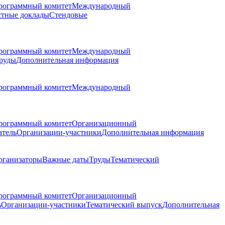
рограммный комитет
Международный
стные доклады
Стендовые
рограммный комитет
Международный
руды
Дополнительная информация
рограммный комитет
Международный
рограммный комитет
Организационный
атель
Организации-участники
Дополнительная информация
рганизаторы
Важные даты
Труды
Тематический
рограммный комитет
Организационный
ь
Организации-участники
Тематический выпуск
Дополнительная