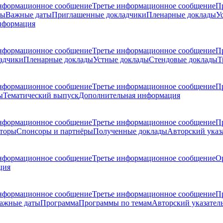
нформационное сообщение
Третье информационное сообщение
П
ры
Важные даты
Приглашенные докладчики
Пленарные доклады
У
нформация
нформационное сообщение
Третье информационное сообщение
П
адчики
Пленарные доклады
Устные доклады
Стендовые доклады
Т
нформационное сообщение
Третье информационное сообщение
П
ы
Тематический выпуск
Дополнительная информация
нформационное сообщение
Третье информационное сообщение
П
торы
Спонсоры и партнёры
Полученные доклады
Авторский указ
нформационное сообщение
Третье информационное сообщение
О
ция
нформационное сообщение
Третье информационное сообщение
П
ажные даты
Программа
Программы по темам
Авторский указател