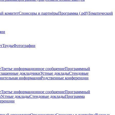
й комитет
Спонсоры и партнёры
Программа (.pdf)
Тематический
фии
ет
Труды
Фотографии
е
Третье информационное сообщение
Программный
глашенные докладчики
Устные доклады
Стендовые
нительная информация
Родственные конференции
е
Третье информационное сообщение
Программный
и
Устные доклады
Стендовые доклады
Программа
ференции
тный оргкомитет
Организаторы
Спонсоры и партнёры
Важные