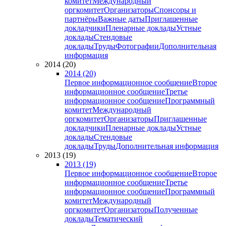
комитет
Международный
оргкомитет
Организаторы
Спонсоры и
партнёры
Важные даты
Приглашенные
докладчики
Пленарные доклады
Устные
доклады
Стендовые
доклады
Труды
Фотографии
Дополнительная
информация
2014 (20)
2014 (20)
Первое информационное сообщение
Второе
информационное сообщение
Третье
информационное сообщение
Программный
комитет
Международный
оргкомитет
Организаторы
Приглашенные
докладчики
Пленарные доклады
Устные
доклады
Стендовые
доклады
Труды
Дополнительная информация
2013 (19)
2013 (19)
Первое информационное сообщение
Второе
информационное сообщение
Третье
информационное сообщение
Программный
комитет
Международный
оргкомитет
Организаторы
Полученные
доклады
Тематический