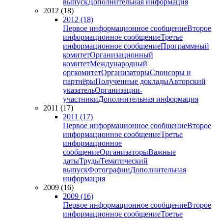
выпуск
Дополнительная информация
2012 (18)
2012 (18)
Первое информационное сообщение
Второе
информационное сообщение
Третье
информационное сообщение
Программный
комитет
Организационный
комитет
Международный
оргкомитет
Организаторы
Спонсоры и
партнёры
Полученные доклады
Авторский
указатель
Организации-
участники
Дополнительная информация
2011 (17)
2011 (17)
Первое информационное сообщение
Второе
информационное сообщение
Третье
информационное
сообщение
Организаторы
Важные
даты
Труды
Тематический
выпуск
Фотографии
Дополнительная
информация
2009 (16)
2009 (16)
Первое информационное сообщение
Второе
информационное сообщение
Третье