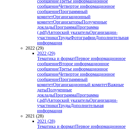
сообщение
Третье информационное
сообщение
Четвертое информационное
сообщение
Программный
комитет
Организационный
комитет
Организаторы
Полученные
доклады
Программа
Программа
(.pdf)
Авторский указатель
Организации-
участники
Труды
Фотографии
Дополнительная
информация
2022 (29)
2022 (29)
Тематика и формат
Первое информационное
сообщение
Второе информационное
сообщение
Третье информационное
сообщение
Четвертое информационное
сообщение
Программный
комитет
Организационный комитет
Важные
даты
Полученные
доклады
Программа
Программа
(.pdf)
Авторский указатель
Организации-
участники
Труды
Дополнительная
информация
2021 (28)
2021 (28)
Тематика и формат
Первое информационное