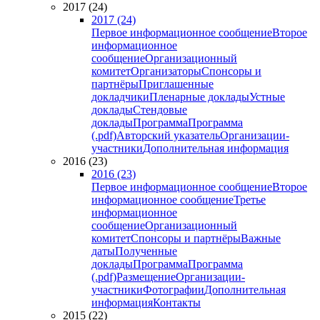
2017 (24)
2017 (24)
Первое информационное сообщение
Второе
информационное
сообщение
Организационный
комитет
Организаторы
Спонсоры и
партнёры
Приглашенные
докладчики
Пленарные доклады
Устные
доклады
Стендовые
доклады
Программа
Программа
(.pdf)
Авторский указатель
Организации-
участники
Дополнительная информация
2016 (23)
2016 (23)
Первое информационное сообщение
Второе
информационное сообщение
Третье
информационное
сообщение
Организационный
комитет
Спонсоры и партнёры
Важные
даты
Полученные
доклады
Программа
Программа
(.pdf)
Размещение
Организации-
участники
Фотографии
Дополнительная
информация
Контакты
2015 (22)