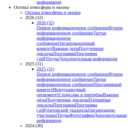
информация
Оптика атмосферы и океана
Оптика атмосферы и океана
2026 (32)
2026 (32)
Первое информационное сообщение
Второе
информационное сообщение
Третье
информационное
сообщение
Организационный
комитет
Важные даты
Полученные
доклады
Программа
Программа
(.pdf)
Труды
Дополнительная информация
2025 (31)
2025 (31)
Первое информационное сообщение
Второе
информационное сообщение
Третье
информационное сообщение
Программный
комитет
Международный
оргкомитет
Спонсоры и партнёры
Важные
даты
Полученные доклады
Пленарные
доклады
Программа
Программа
(.pdf)
Авторский указатель
Организации-
участники
Труды
Фотографии
Дополнительная
информация
2024 (30)