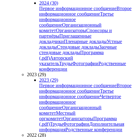
2024 (30)
Первое информационное сообщение
Второе
информационное сообщение
Третье
информационное
сообщение
Организационный
комитет
Организаторы
Спонсоры и
партнёры
Приглашенные
докладчики
Пленарные доклады
Устные
доклады
Стендовые доклады
Заочные
стендовые доклады
Программа
(.pdf)
Авторский
указатель
Труды
Фотографии
Родственные
конференции
2023 (29)
2023 (29)
Первое информационное сообщение
Второе
информационное сообщение
Третье
информационное сообщение
Четвертое
информационное
сообщение
Организационный
комитет
Местный
оргкомитет
Организаторы
Программа
(.pdf)
Труды
Фотографии
Дополнительная
информация
Родственные конференции
2022 (28)