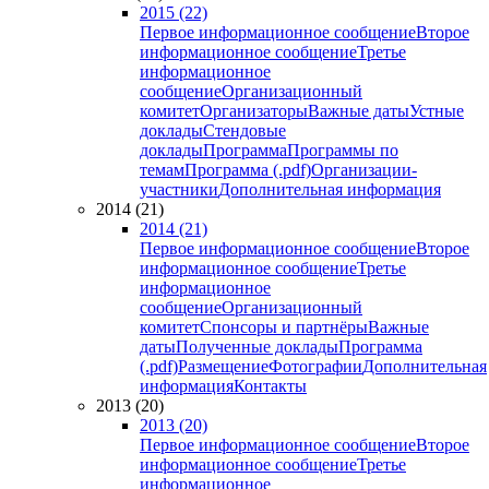
2015 (22)
Первое информационное сообщение
Второе
информационное сообщение
Третье
информационное
сообщение
Организационный
комитет
Организаторы
Важные даты
Устные
доклады
Стендовые
доклады
Программа
Программы по
темам
Программа (.pdf)
Организации-
участники
Дополнительная информация
2014 (21)
2014 (21)
Первое информационное сообщение
Второе
информационное сообщение
Третье
информационное
сообщение
Организационный
комитет
Спонсоры и партнёры
Важные
даты
Полученные доклады
Программа
(.pdf)
Размещение
Фотографии
Дополнительная
информация
Контакты
2013 (20)
2013 (20)
Первое информационное сообщение
Второе
информационное сообщение
Третье
информационное