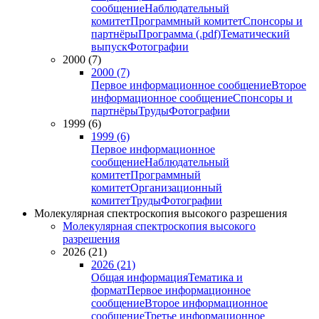
сообщение
Наблюдательный
комитет
Программный комитет
Спонсоры и
партнёры
Программа (.pdf)
Тематический
выпуск
Фотографии
2000 (7)
2000 (7)
Первое информационное сообщение
Второе
информационное сообщение
Спонсоры и
партнёры
Труды
Фотографии
1999 (6)
1999 (6)
Первое информационное
сообщение
Наблюдательный
комитет
Программный
комитет
Организационный
комитет
Труды
Фотографии
Молекулярная спектроскопия высокого разрешения
Молекулярная спектроскопия высокого
разрешения
2026 (21)
2026 (21)
Общая информация
Тематика и
формат
Первое информационное
сообщение
Второе информационное
сообщение
Третье информационное