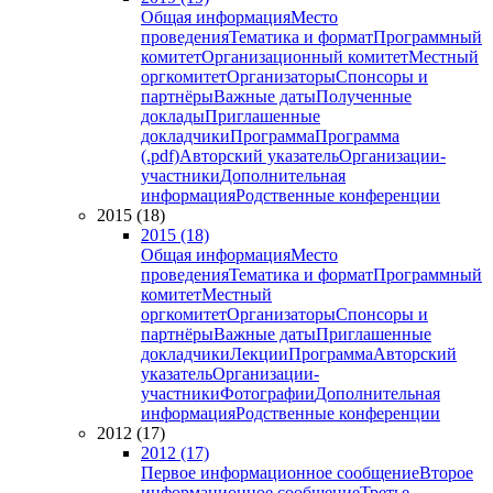
Общая информация
Место
проведения
Тематика и формат
Программный
комитет
Организационный комитет
Местный
оргкомитет
Организаторы
Спонсоры и
партнёры
Важные даты
Полученные
доклады
Приглашенные
докладчики
Программа
Программа
(.pdf)
Авторский указатель
Организации-
участники
Дополнительная
информация
Родственные конференции
2015 (18)
2015 (18)
Общая информация
Место
проведения
Тематика и формат
Программный
комитет
Местный
оргкомитет
Организаторы
Спонсоры и
партнёры
Важные даты
Приглашенные
докладчики
Лекции
Программа
Авторский
указатель
Организации-
участники
Фотографии
Дополнительная
информация
Родственные конференции
2012 (17)
2012 (17)
Первое информационное сообщение
Второе
информационное сообщение
Третье