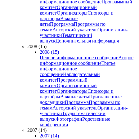
информационное сообщение
Программный
комитет
Организационный
комитет
Организаторы
Спонсоры и
партнёры
Важные
даты
Программа
Программы по
темам
Авторский указатель
Организации-
участники
Тематический
выпуск
Дополнительная информация
2008 (15)
2008 (15)
Первое информационное сообщение
Второе
информационное сообщение
Третье
информационное
сообщение
Наблюдательный
комитет
Программный
комитет
Организационный
комитет
Организаторы
Спонсоры и
партнёры
Важные даты
Приглашенные
докладчики
Программа
Программы по
темам
Авторский указатель
Организации-
участники
Труды
Тематический
выпуск
Фотографии
Родственные
конференции
2007 (14)
2007 (14)