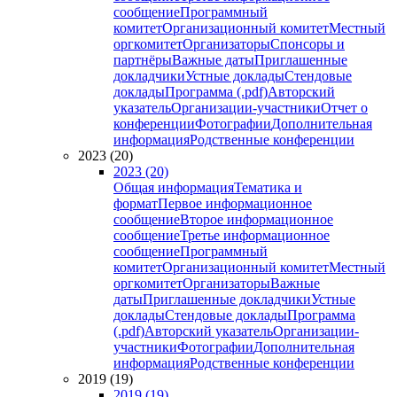
сообщение
Программный
комитет
Организационный комитет
Местный
оргкомитет
Организаторы
Спонсоры и
партнёры
Важные даты
Приглашенные
докладчики
Устные доклады
Стендовые
доклады
Программа (.pdf)
Авторский
указатель
Организации-участники
Отчет о
конференции
Фотографии
Дополнительная
информация
Родственные конференции
2023 (20)
2023 (20)
Общая информация
Тематика и
формат
Первое информационное
сообщение
Второе информационное
сообщение
Третье информационное
сообщение
Программный
комитет
Организационный комитет
Местный
оргкомитет
Организаторы
Важные
даты
Приглашенные докладчики
Устные
доклады
Стендовые доклады
Программа
(.pdf)
Авторский указатель
Организации-
участники
Фотографии
Дополнительная
информация
Родственные конференции
2019 (19)
2019 (19)