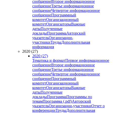
сообщение
Второе информационное
сообщение
Третье информационное
сообщение
Четвертое информационное
сообщение
Программный
комитет
Организационный
комитет
Организаторы
Важные
даты
Полученные
доклады
Программа
Авторский
указатель
Организации-
участники
Труды
Дополнительная
информация
2020 (27)
2020 (27)
Тематика и формат
Первое информационное
сообщение
Второе информационное
сообщение
Третье информационное
сообщение
Четвертое информационное
сообщение
Программный
комитет
Организационный
комитет
Организаторы
Важные
даты
Полученные
доклады
Программа
Программы по
темам
Программа (.pdf)
Авторский
указатель
Организации-участники
Отчет о
конференции
Труды
Дополнительная