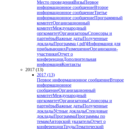
Место проведения
Визы
Первое
информационное сообщение
Второе
информационное сообщение
Третье
информационное сообщение
Программный
комитет
Организационный
комитет
Международный
оргкомитет
Организаторы
Спонсоры и
партнёры
Важные даты
Полученные
доклады
Программа (.pdf)
Информация для
прибывающих
Размещение
Организации-
участники
Отчет о
конференции
Дополнительная
информация
Контакты
2017 (13)
2017 (13)
Первое информационное сообщение
Второе
информационное
сообщение
Организационный
комитет
Международный
оргкомитет
Организаторы
Спонсоры и
партнёры
Важные даты
Полученные
доклады
Устные доклады
Стендовые
доклады
Программа
Программы по
темам
Авторский указатель
Отчет о
конференции
Труды
Тематический