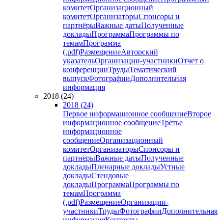
комитет
Организационный
комитет
Организаторы
Спонсоры и
партнёры
Важные даты
Полученные
доклады
Программа
Программы по
темам
Программа
(.pdf)
Размещение
Авторский
указатель
Организации-участники
Отчет о
конференции
Труды
Тематический
выпуск
Фотографии
Дополнительная
информация
2018 (24)
2018 (24)
Первое информационное сообщение
Второе
информационное сообщение
Третье
информационное
сообщение
Организационный
комитет
Организаторы
Спонсоры и
партнёры
Важные даты
Полученные
доклады
Пленарные доклады
Устные
доклады
Стендовые
доклады
Программа
Программы по
темам
Программа
(.pdf)
Размещение
Организации-
участники
Труды
Фотографии
Дополнительная
информация
Контакты