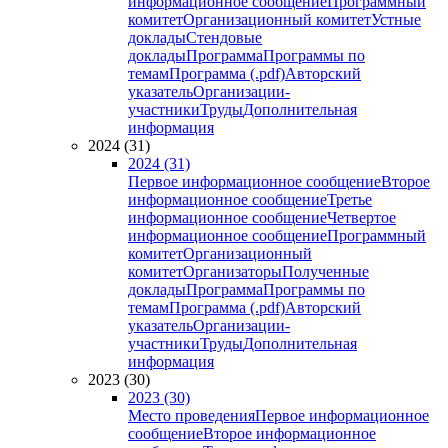
информационное сообщение
Программный
комитет
Организационный комитет
Устные
доклады
Стендовые
доклады
Программа
Программы по
темам
Программа (.pdf)
Авторский
указатель
Организации-
участники
Труды
Дополнительная
информация
2024 (31)
2024 (31)
Первое информационное сообщение
Второе
информационное сообщение
Третье
информационное сообщение
Четвертое
информационное сообщение
Программный
комитет
Организационный
комитет
Организаторы
Полученные
доклады
Программа
Программы по
темам
Программа (.pdf)
Авторский
указатель
Организации-
участники
Труды
Дополнительная
информация
2023 (30)
2023 (30)
Место проведения
Первое информационное
сообщение
Второе информационное