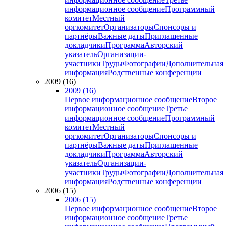
информационное сообщение
Программный
комитет
Местный
оргкомитет
Организаторы
Спонсоры и
партнёры
Важные даты
Приглашенные
докладчики
Программа
Авторский
указатель
Организации-
участники
Труды
Фотографии
Дополнительная
информация
Родственные конференции
2009 (16)
2009 (16)
Первое информационное сообщение
Второе
информационное сообщение
Третье
информационное сообщение
Программный
комитет
Местный
оргкомитет
Организаторы
Спонсоры и
партнёры
Важные даты
Приглашенные
докладчики
Программа
Авторский
указатель
Организации-
участники
Труды
Фотографии
Дополнительная
информация
Родственные конференции
2006 (15)
2006 (15)
Первое информационное сообщение
Второе
информационное сообщение
Третье