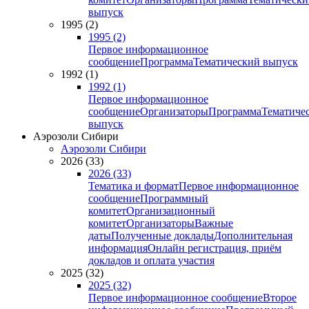
выпуск
1995 (2)
1995 (2)
Первое информационное
сообщение
Программа
Тематический выпуск
1992 (1)
1992 (1)
Первое информационное
сообщение
Организаторы
Программа
Тематиче
выпуск
Аэрозоли Сибири
Аэрозоли Сибири
2026 (33)
2026 (33)
Тематика и формат
Первое информационное
сообщение
Программный
комитет
Организационный
комитет
Организаторы
Важные
даты
Полученные доклады
Дополнительная
информация
Онлайн регистрация, приём
докладов и оплата участия
2025 (32)
2025 (32)
Первое информационное сообщение
Второе