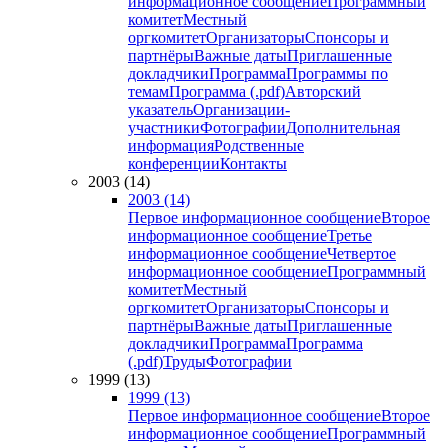
информационное сообщение
Программный
комитет
Местный
оргкомитет
Организаторы
Спонсоры и
партнёры
Важные даты
Приглашенные
докладчики
Программа
Программы по
темам
Программа (.pdf)
Авторский
указатель
Организации-
участники
Фотографии
Дополнительная
информация
Родственные
конференции
Контакты
2003 (14)
2003 (14)
Первое информационное сообщение
Второе
информационное сообщение
Третье
информационное сообщение
Четвертое
информационное сообщение
Программный
комитет
Местный
оргкомитет
Организаторы
Спонсоры и
партнёры
Важные даты
Приглашенные
докладчики
Программа
Программа
(.pdf)
Труды
Фотографии
1999 (13)
1999 (13)
Первое информационное сообщение
Второе
информационное сообщение
Программный