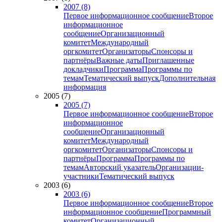
2007 (8)
Первое информационное сообщение
Второе
информационное
сообщение
Организационный
комитет
Международный
оргкомитет
Организаторы
Спонсоры и
партнёры
Важные даты
Приглашенные
докладчики
Программа
Программы по
темам
Тематический выпуск
Дополнительная
информация
2005 (7)
2005 (7)
Первое информационное сообщение
Второе
информационное
сообщение
Организационный
комитет
Международный
оргкомитет
Организаторы
Спонсоры и
партнёры
Программа
Программы по
темам
Авторский указатель
Организации-
участники
Тематический выпуск
2003 (6)
2003 (6)
Первое информационное сообщение
Второе
информационное сообщение
Программный
комитет
Организационный