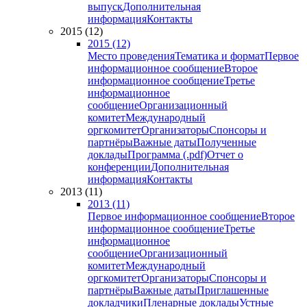
выпуск
Дополнительная
информация
Контакты
2015 (12)
2015 (12)
Место проведения
Тематика и формат
Первое
информационное сообщение
Второе
информационное сообщение
Третье
информационное
сообщение
Организационный
комитет
Международный
оргкомитет
Организаторы
Спонсоры и
партнёры
Важные даты
Полученные
доклады
Программа (.pdf)
Отчет о
конференции
Дополнительная
информация
Контакты
2013 (11)
2013 (11)
Первое информационное сообщение
Второе
информационное сообщение
Третье
информационное
сообщение
Организационный
комитет
Международный
оргкомитет
Организаторы
Спонсоры и
партнёры
Важные даты
Приглашенные
докладчики
Пленарные доклады
Устные