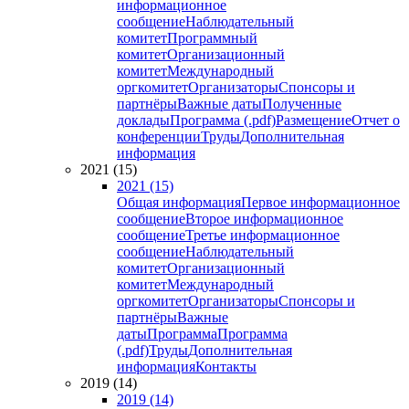
информационное
сообщение
Наблюдательный
комитет
Программный
комитет
Организационный
комитет
Международный
оргкомитет
Организаторы
Спонсоры и
партнёры
Важные даты
Полученные
доклады
Программа (.pdf)
Размещение
Отчет о
конференции
Труды
Дополнительная
информация
2021 (15)
2021 (15)
Общая информация
Первое информационное
сообщение
Второе информационное
сообщение
Третье информационное
сообщение
Наблюдательный
комитет
Организационный
комитет
Международный
оргкомитет
Организаторы
Спонсоры и
партнёры
Важные
даты
Программа
Программа
(.pdf)
Труды
Дополнительная
информация
Контакты
2019 (14)
2019 (14)