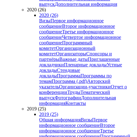
выпуск
Дополнительная информация
2020 (26)
2020 (26)
Визы
Первое информационное
сообщение
Второе информационное
сообщение
Третье информационное
сообщение
Четвертое информационное
сообщение
Программный
комитет
Организационный
комитет
Организаторы
Спонсоры и
партнёры
Важные даты
Приглашенные
докладчики
Пленарные доклады
Устные
доклады
Стендовые
доклады
Программа
Программы по
темам
Программа (.pdf)
Авторский
указатель
Организации-участники
Отчет о
конференции
Труды
Тематический
выпуск
Фотографии
Дополнительная
информация
Контакты
2019 (25)
2019 (25)
Общая информация
Визы
Первое
информационное сообщение
Второе
информационное сообщение
Третье
информационное сообщение
Программный