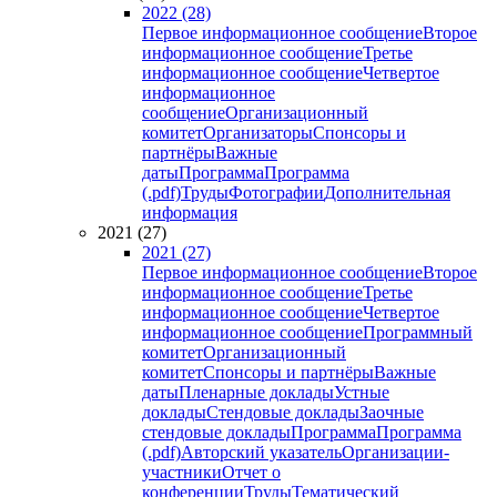
2022 (28)
Первое информационное сообщение
Второе
информационное сообщение
Третье
информационное сообщение
Четвертое
информационное
сообщение
Организационный
комитет
Организаторы
Спонсоры и
партнёры
Важные
даты
Программа
Программа
(.pdf)
Труды
Фотографии
Дополнительная
информация
2021 (27)
2021 (27)
Первое информационное сообщение
Второе
информационное сообщение
Третье
информационное сообщение
Четвертое
информационное сообщение
Программный
комитет
Организационный
комитет
Спонсоры и партнёры
Важные
даты
Пленарные доклады
Устные
доклады
Стендовые доклады
Заочные
стендовые доклады
Программа
Программа
(.pdf)
Авторский указатель
Организации-
участники
Отчет о
конференции
Труды
Тематический