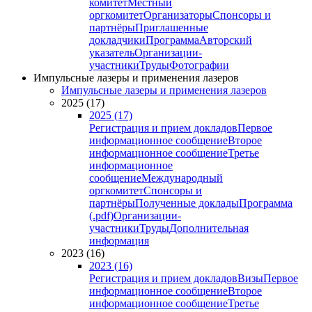
комитет
Местный
оргкомитет
Организаторы
Спонсоры и
партнёры
Приглашенные
докладчики
Программа
Авторский
указатель
Организации-
участники
Труды
Фотографии
Импульсные лазеры и применения лазеров
Импульсные лазеры и применения лазеров
2025 (17)
2025 (17)
Регистрация и прием докладов
Первое
информационное сообщение
Второе
информационное сообщение
Третье
информационное
сообщение
Международный
оргкомитет
Спонсоры и
партнёры
Полученные доклады
Программа
(.pdf)
Организации-
участники
Труды
Дополнительная
информация
2023 (16)
2023 (16)
Регистрация и прием докладов
Визы
Первое
информационное сообщение
Второе
информационное сообщение
Третье