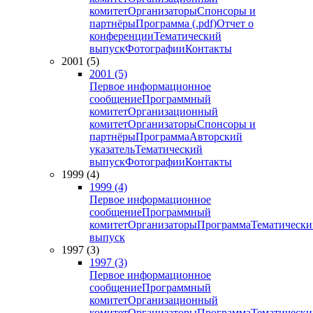
комитет
Организаторы
Спонсоры и
партнёры
Программа (.pdf)
Отчет о
конференции
Тематический
выпуск
Фотографии
Контакты
2001 (5)
2001 (5)
Первое информационное
сообщение
Программный
комитет
Организационный
комитет
Организаторы
Спонсоры и
партнёры
Программа
Авторский
указатель
Тематический
выпуск
Фотографии
Контакты
1999 (4)
1999 (4)
Первое информационное
сообщение
Программный
комитет
Организаторы
Программа
Тематически
выпуск
1997 (3)
1997 (3)
Первое информационное
сообщение
Программный
комитет
Организационный
комитет
Организаторы
Программа
Тематически