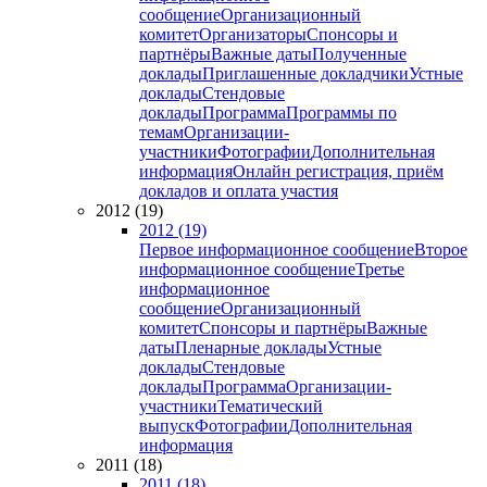
сообщение
Организационный
комитет
Организаторы
Спонсоры и
партнёры
Важные даты
Полученные
доклады
Приглашенные докладчики
Устные
доклады
Стендовые
доклады
Программа
Программы по
темам
Организации-
участники
Фотографии
Дополнительная
информация
Онлайн регистрация, приём
докладов и оплата участия
2012 (19)
2012 (19)
Первое информационное сообщение
Второе
информационное сообщение
Третье
информационное
сообщение
Организационный
комитет
Спонсоры и партнёры
Важные
даты
Пленарные доклады
Устные
доклады
Стендовые
доклады
Программа
Организации-
участники
Тематический
выпуск
Фотографии
Дополнительная
информация
2011 (18)
2011 (18)