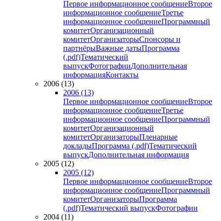
Первое информационное сообщение
Второе
информационное сообщение
Третье
информационное сообщение
Программный
комитет
Организационный
комитет
Организаторы
Спонсоры и
партнёры
Важные даты
Программа
(.pdf)
Тематический
выпуск
Фотографии
Дополнительная
информация
Контакты
2006 (13)
2006 (13)
Первое информационное сообщение
Второе
информационное сообщение
Третье
информационное сообщение
Программный
комитет
Организационный
комитет
Организаторы
Пленарные
доклады
Программа (.pdf)
Тематический
выпуск
Дополнительная информация
2005 (12)
2005 (12)
Первое информационное сообщение
Второе
информационное сообщение
Программный
комитет
Организаторы
Программа
(.pdf)
Тематический выпуск
Фотографии
2004 (11)