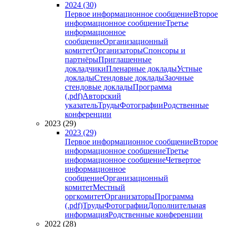
2024 (30)
Первое информационное сообщение
Второе
информационное сообщение
Третье
информационное
сообщение
Организационный
комитет
Организаторы
Спонсоры и
партнёры
Приглашенные
докладчики
Пленарные доклады
Устные
доклады
Стендовые доклады
Заочные
стендовые доклады
Программа
(.pdf)
Авторский
указатель
Труды
Фотографии
Родственные
конференции
2023 (29)
2023 (29)
Первое информационное сообщение
Второе
информационное сообщение
Третье
информационное сообщение
Четвертое
информационное
сообщение
Организационный
комитет
Местный
оргкомитет
Организаторы
Программа
(.pdf)
Труды
Фотографии
Дополнительная
информация
Родственные конференции
2022 (28)