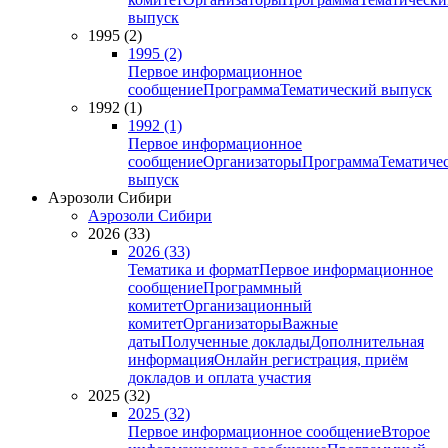
выпуск
1995 (2)
1995 (2)
Первое информационное
сообщение
Программа
Тематический выпуск
1992 (1)
1992 (1)
Первое информационное
сообщение
Организаторы
Программа
Тематиче
выпуск
Аэрозоли Сибири
Аэрозоли Сибири
2026 (33)
2026 (33)
Тематика и формат
Первое информационное
сообщение
Программный
комитет
Организационный
комитет
Организаторы
Важные
даты
Полученные доклады
Дополнительная
информация
Онлайн регистрация, приём
докладов и оплата участия
2025 (32)
2025 (32)
Первое информационное сообщение
Второе