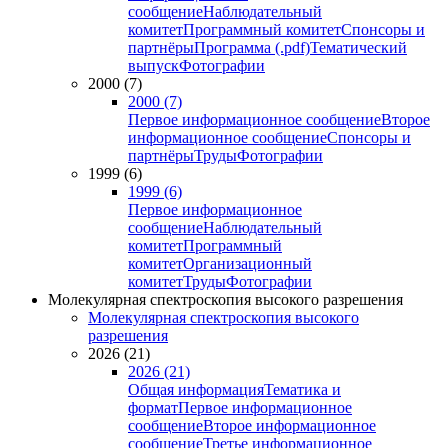
сообщение
Наблюдательный
комитет
Программный комитет
Спонсоры и
партнёры
Программа (.pdf)
Тематический
выпуск
Фотографии
2000 (7)
2000 (7)
Первое информационное сообщение
Второе
информационное сообщение
Спонсоры и
партнёры
Труды
Фотографии
1999 (6)
1999 (6)
Первое информационное
сообщение
Наблюдательный
комитет
Программный
комитет
Организационный
комитет
Труды
Фотографии
Молекулярная спектроскопия высокого разрешения
Молекулярная спектроскопия высокого
разрешения
2026 (21)
2026 (21)
Общая информация
Тематика и
формат
Первое информационное
сообщение
Второе информационное
сообщение
Третье информационное