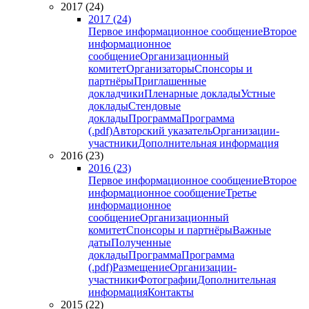
2017 (24)
2017 (24)
Первое информационное сообщение
Второе
информационное
сообщение
Организационный
комитет
Организаторы
Спонсоры и
партнёры
Приглашенные
докладчики
Пленарные доклады
Устные
доклады
Стендовые
доклады
Программа
Программа
(.pdf)
Авторский указатель
Организации-
участники
Дополнительная информация
2016 (23)
2016 (23)
Первое информационное сообщение
Второе
информационное сообщение
Третье
информационное
сообщение
Организационный
комитет
Спонсоры и партнёры
Важные
даты
Полученные
доклады
Программа
Программа
(.pdf)
Размещение
Организации-
участники
Фотографии
Дополнительная
информация
Контакты
2015 (22)