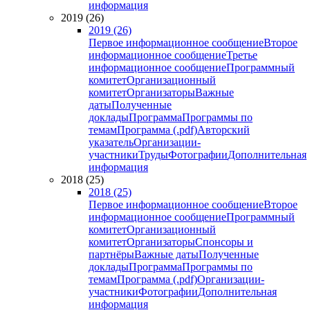
информация
2019 (26)
2019 (26)
Первое информационное сообщение
Второе
информационное сообщение
Третье
информационное сообщение
Программный
комитет
Организационный
комитет
Организаторы
Важные
даты
Полученные
доклады
Программа
Программы по
темам
Программа (.pdf)
Авторский
указатель
Организации-
участники
Труды
Фотографии
Дополнительная
информация
2018 (25)
2018 (25)
Первое информационное сообщение
Второе
информационное сообщение
Программный
комитет
Организационный
комитет
Организаторы
Спонсоры и
партнёры
Важные даты
Полученные
доклады
Программа
Программы по
темам
Программа (.pdf)
Организации-
участники
Фотографии
Дополнительная
информация