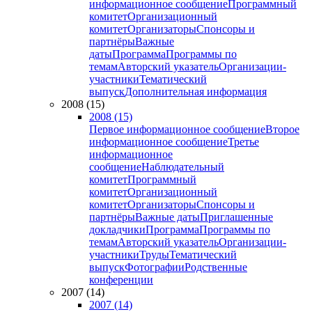
информационное сообщение
Программный
комитет
Организационный
комитет
Организаторы
Спонсоры и
партнёры
Важные
даты
Программа
Программы по
темам
Авторский указатель
Организации-
участники
Тематический
выпуск
Дополнительная информация
2008 (15)
2008 (15)
Первое информационное сообщение
Второе
информационное сообщение
Третье
информационное
сообщение
Наблюдательный
комитет
Программный
комитет
Организационный
комитет
Организаторы
Спонсоры и
партнёры
Важные даты
Приглашенные
докладчики
Программа
Программы по
темам
Авторский указатель
Организации-
участники
Труды
Тематический
выпуск
Фотографии
Родственные
конференции
2007 (14)
2007 (14)