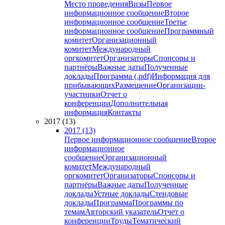
Место проведения
Визы
Первое
информационное сообщение
Второе
информационное сообщение
Третье
информационное сообщение
Программный
комитет
Организационный
комитет
Международный
оргкомитет
Организаторы
Спонсоры и
партнёры
Важные даты
Полученные
доклады
Программа (.pdf)
Информация для
прибывающих
Размещение
Организации-
участники
Отчет о
конференции
Дополнительная
информация
Контакты
2017 (13)
2017 (13)
Первое информационное сообщение
Второе
информационное
сообщение
Организационный
комитет
Международный
оргкомитет
Организаторы
Спонсоры и
партнёры
Важные даты
Полученные
доклады
Устные доклады
Стендовые
доклады
Программа
Программы по
темам
Авторский указатель
Отчет о
конференции
Труды
Тематический