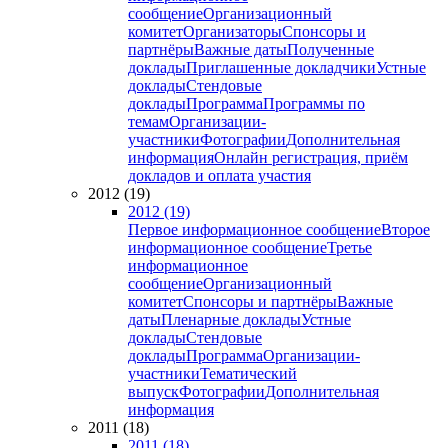
сообщение
Организационный
комитет
Организаторы
Спонсоры и
партнёры
Важные даты
Полученные
доклады
Приглашенные докладчики
Устные
доклады
Стендовые
доклады
Программа
Программы по
темам
Организации-
участники
Фотографии
Дополнительная
информация
Онлайн регистрация, приём
докладов и оплата участия
2012 (19)
2012 (19)
Первое информационное сообщение
Второе
информационное сообщение
Третье
информационное
сообщение
Организационный
комитет
Спонсоры и партнёры
Важные
даты
Пленарные доклады
Устные
доклады
Стендовые
доклады
Программа
Организации-
участники
Тематический
выпуск
Фотографии
Дополнительная
информация
2011 (18)
2011 (18)