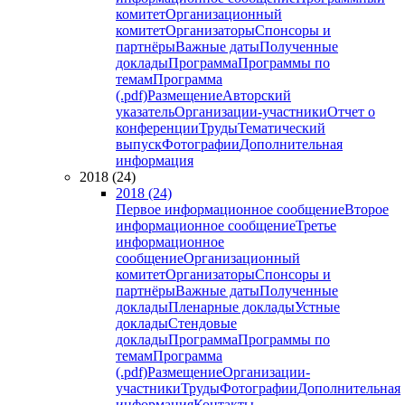
комитет
Организационный
комитет
Организаторы
Спонсоры и
партнёры
Важные даты
Полученные
доклады
Программа
Программы по
темам
Программа
(.pdf)
Размещение
Авторский
указатель
Организации-участники
Отчет о
конференции
Труды
Тематический
выпуск
Фотографии
Дополнительная
информация
2018 (24)
2018 (24)
Первое информационное сообщение
Второе
информационное сообщение
Третье
информационное
сообщение
Организационный
комитет
Организаторы
Спонсоры и
партнёры
Важные даты
Полученные
доклады
Пленарные доклады
Устные
доклады
Стендовые
доклады
Программа
Программы по
темам
Программа
(.pdf)
Размещение
Организации-
участники
Труды
Фотографии
Дополнительная
информация
Контакты