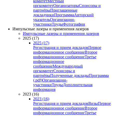
комитет
Местный
оргкомитет
Организаторы
Спонсоры и
партнёры
Приглашенные
докладчики
Программа
Авторский
указатель
Организации-
участники
Труды
Фотографии
Импульсные лазеры и применения лазеров
Импульсные лазеры и применения лазеров
2025 (17)
2025 (17)
Регистрация и прием докладов
Первое
информационное сообщение
Второе
информационное сообщение
Третье
информационное
сообщение
Международный
оргкомитет
Спонсоры и
партнёры
Полученные доклады
Программа
(.pdf)
Организации-
участники
Труды
Дополнительная
информация
2023 (16)
2023 (16)
Регистрация и прием докладов
Визы
Первое
информационное сообщение
Второе
информационное сообщение
Третье