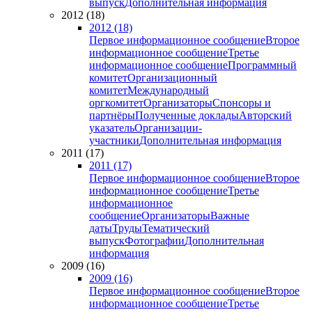
выпуск
Дополнительная информация
2012 (18)
2012 (18)
Первое информационное сообщение
Второе
информационное сообщение
Третье
информационное сообщение
Программный
комитет
Организационный
комитет
Международный
оргкомитет
Организаторы
Спонсоры и
партнёры
Полученные доклады
Авторский
указатель
Организации-
участники
Дополнительная информация
2011 (17)
2011 (17)
Первое информационное сообщение
Второе
информационное сообщение
Третье
информационное
сообщение
Организаторы
Важные
даты
Труды
Тематический
выпуск
Фотографии
Дополнительная
информация
2009 (16)
2009 (16)
Первое информационное сообщение
Второе
информационное сообщение
Третье