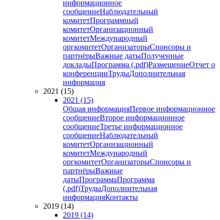
информационное
сообщение
Наблюдательный
комитет
Программный
комитет
Организационный
комитет
Международный
оргкомитет
Организаторы
Спонсоры и
партнёры
Важные даты
Полученные
доклады
Программа (.pdf)
Размещение
Отчет о
конференции
Труды
Дополнительная
информация
2021 (15)
2021 (15)
Общая информация
Первое информационное
сообщение
Второе информационное
сообщение
Третье информационное
сообщение
Наблюдательный
комитет
Организационный
комитет
Международный
оргкомитет
Организаторы
Спонсоры и
партнёры
Важные
даты
Программа
Программа
(.pdf)
Труды
Дополнительная
информация
Контакты
2019 (14)
2019 (14)