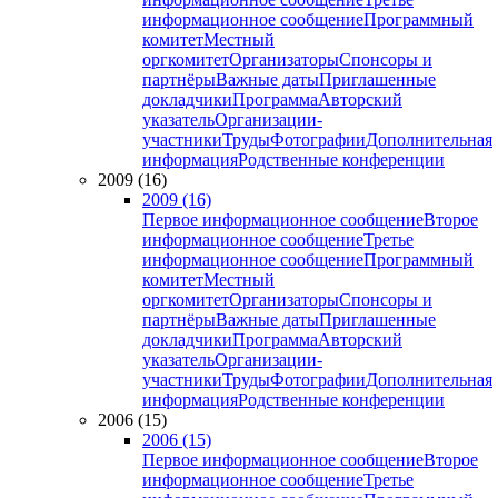
информационное сообщение
Программный
комитет
Местный
оргкомитет
Организаторы
Спонсоры и
партнёры
Важные даты
Приглашенные
докладчики
Программа
Авторский
указатель
Организации-
участники
Труды
Фотографии
Дополнительная
информация
Родственные конференции
2009 (16)
2009 (16)
Первое информационное сообщение
Второе
информационное сообщение
Третье
информационное сообщение
Программный
комитет
Местный
оргкомитет
Организаторы
Спонсоры и
партнёры
Важные даты
Приглашенные
докладчики
Программа
Авторский
указатель
Организации-
участники
Труды
Фотографии
Дополнительная
информация
Родственные конференции
2006 (15)
2006 (15)
Первое информационное сообщение
Второе
информационное сообщение
Третье