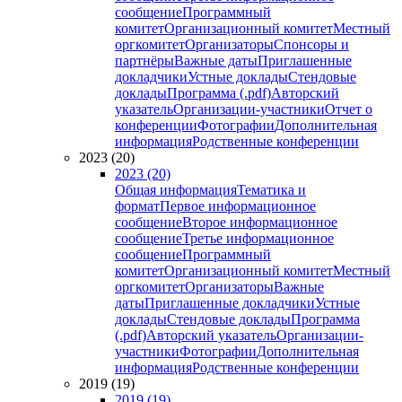
сообщение
Программный
комитет
Организационный комитет
Местный
оргкомитет
Организаторы
Спонсоры и
партнёры
Важные даты
Приглашенные
докладчики
Устные доклады
Стендовые
доклады
Программа (.pdf)
Авторский
указатель
Организации-участники
Отчет о
конференции
Фотографии
Дополнительная
информация
Родственные конференции
2023 (20)
2023 (20)
Общая информация
Тематика и
формат
Первое информационное
сообщение
Второе информационное
сообщение
Третье информационное
сообщение
Программный
комитет
Организационный комитет
Местный
оргкомитет
Организаторы
Важные
даты
Приглашенные докладчики
Устные
доклады
Стендовые доклады
Программа
(.pdf)
Авторский указатель
Организации-
участники
Фотографии
Дополнительная
информация
Родственные конференции
2019 (19)
2019 (19)