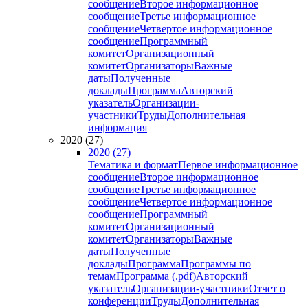
сообщение
Второе информационное
сообщение
Третье информационное
сообщение
Четвертое информационное
сообщение
Программный
комитет
Организационный
комитет
Организаторы
Важные
даты
Полученные
доклады
Программа
Авторский
указатель
Организации-
участники
Труды
Дополнительная
информация
2020 (27)
2020 (27)
Тематика и формат
Первое информационное
сообщение
Второе информационное
сообщение
Третье информационное
сообщение
Четвертое информационное
сообщение
Программный
комитет
Организационный
комитет
Организаторы
Важные
даты
Полученные
доклады
Программа
Программы по
темам
Программа (.pdf)
Авторский
указатель
Организации-участники
Отчет о
конференции
Труды
Дополнительная