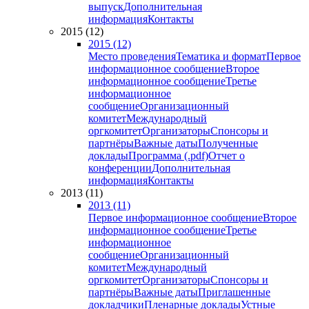
выпуск
Дополнительная
информация
Контакты
2015 (12)
2015 (12)
Место проведения
Тематика и формат
Первое
информационное сообщение
Второе
информационное сообщение
Третье
информационное
сообщение
Организационный
комитет
Международный
оргкомитет
Организаторы
Спонсоры и
партнёры
Важные даты
Полученные
доклады
Программа (.pdf)
Отчет о
конференции
Дополнительная
информация
Контакты
2013 (11)
2013 (11)
Первое информационное сообщение
Второе
информационное сообщение
Третье
информационное
сообщение
Организационный
комитет
Международный
оргкомитет
Организаторы
Спонсоры и
партнёры
Важные даты
Приглашенные
докладчики
Пленарные доклады
Устные