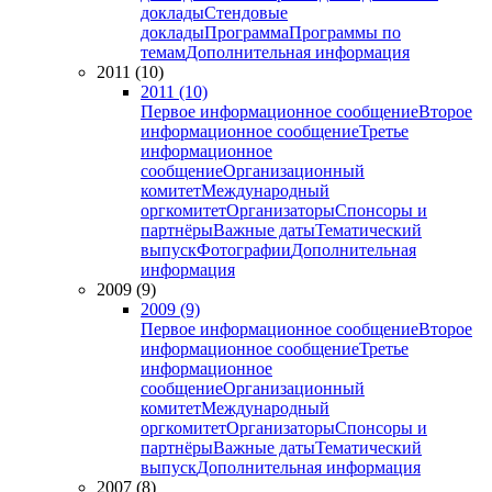
доклады
Стендовые
доклады
Программа
Программы по
темам
Дополнительная информация
2011 (10)
2011 (10)
Первое информационное сообщение
Второе
информационное сообщение
Третье
информационное
сообщение
Организационный
комитет
Международный
оргкомитет
Организаторы
Спонсоры и
партнёры
Важные даты
Тематический
выпуск
Фотографии
Дополнительная
информация
2009 (9)
2009 (9)
Первое информационное сообщение
Второе
информационное сообщение
Третье
информационное
сообщение
Организационный
комитет
Международный
оргкомитет
Организаторы
Спонсоры и
партнёры
Важные даты
Тематический
выпуск
Дополнительная информация
2007 (8)