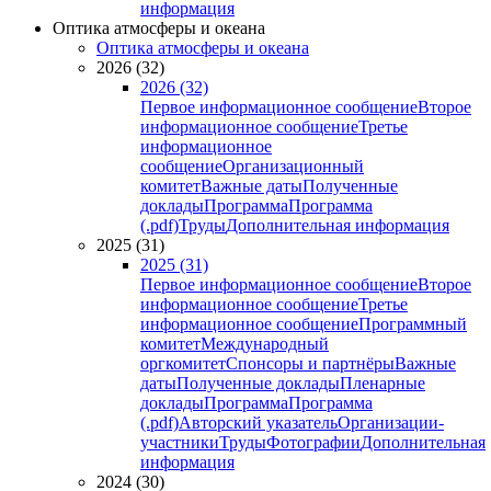
информация
Оптика атмосферы и океана
Оптика атмосферы и океана
2026 (32)
2026 (32)
Первое информационное сообщение
Второе
информационное сообщение
Третье
информационное
сообщение
Организационный
комитет
Важные даты
Полученные
доклады
Программа
Программа
(.pdf)
Труды
Дополнительная информация
2025 (31)
2025 (31)
Первое информационное сообщение
Второе
информационное сообщение
Третье
информационное сообщение
Программный
комитет
Международный
оргкомитет
Спонсоры и партнёры
Важные
даты
Полученные доклады
Пленарные
доклады
Программа
Программа
(.pdf)
Авторский указатель
Организации-
участники
Труды
Фотографии
Дополнительная
информация
2024 (30)