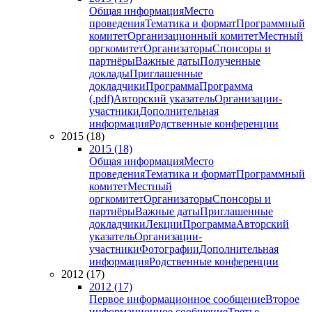
Общая информация
Место
проведения
Тематика и формат
Программный
комитет
Организационный комитет
Местный
оргкомитет
Организаторы
Спонсоры и
партнёры
Важные даты
Полученные
доклады
Приглашенные
докладчики
Программа
Программа
(.pdf)
Авторский указатель
Организации-
участники
Дополнительная
информация
Родственные конференции
2015 (18)
2015 (18)
Общая информация
Место
проведения
Тематика и формат
Программный
комитет
Местный
оргкомитет
Организаторы
Спонсоры и
партнёры
Важные даты
Приглашенные
докладчики
Лекции
Программа
Авторский
указатель
Организации-
участники
Фотографии
Дополнительная
информация
Родственные конференции
2012 (17)
2012 (17)
Первое информационное сообщение
Второе
информационное сообщение
Третье