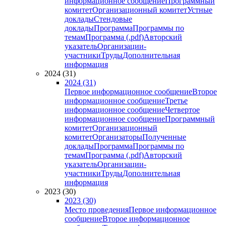
информационное сообщение
Программный
комитет
Организационный комитет
Устные
доклады
Стендовые
доклады
Программа
Программы по
темам
Программа (.pdf)
Авторский
указатель
Организации-
участники
Труды
Дополнительная
информация
2024 (31)
2024 (31)
Первое информационное сообщение
Второе
информационное сообщение
Третье
информационное сообщение
Четвертое
информационное сообщение
Программный
комитет
Организационный
комитет
Организаторы
Полученные
доклады
Программа
Программы по
темам
Программа (.pdf)
Авторский
указатель
Организации-
участники
Труды
Дополнительная
информация
2023 (30)
2023 (30)
Место проведения
Первое информационное
сообщение
Второе информационное