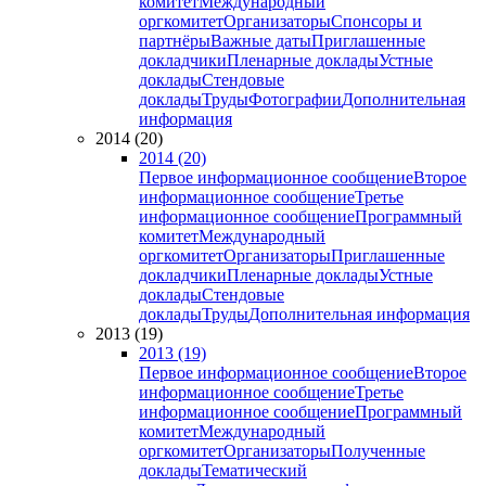
комитет
Международный
оргкомитет
Организаторы
Спонсоры и
партнёры
Важные даты
Приглашенные
докладчики
Пленарные доклады
Устные
доклады
Стендовые
доклады
Труды
Фотографии
Дополнительная
информация
2014 (20)
2014 (20)
Первое информационное сообщение
Второе
информационное сообщение
Третье
информационное сообщение
Программный
комитет
Международный
оргкомитет
Организаторы
Приглашенные
докладчики
Пленарные доклады
Устные
доклады
Стендовые
доклады
Труды
Дополнительная информация
2013 (19)
2013 (19)
Первое информационное сообщение
Второе
информационное сообщение
Третье
информационное сообщение
Программный
комитет
Международный
оргкомитет
Организаторы
Полученные
доклады
Тематический