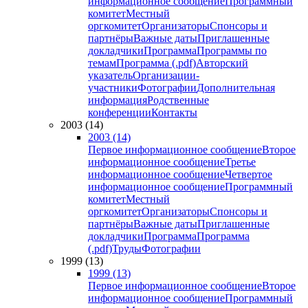
информационное сообщение
Программный
комитет
Местный
оргкомитет
Организаторы
Спонсоры и
партнёры
Важные даты
Приглашенные
докладчики
Программа
Программы по
темам
Программа (.pdf)
Авторский
указатель
Организации-
участники
Фотографии
Дополнительная
информация
Родственные
конференции
Контакты
2003 (14)
2003 (14)
Первое информационное сообщение
Второе
информационное сообщение
Третье
информационное сообщение
Четвертое
информационное сообщение
Программный
комитет
Местный
оргкомитет
Организаторы
Спонсоры и
партнёры
Важные даты
Приглашенные
докладчики
Программа
Программа
(.pdf)
Труды
Фотографии
1999 (13)
1999 (13)
Первое информационное сообщение
Второе
информационное сообщение
Программный