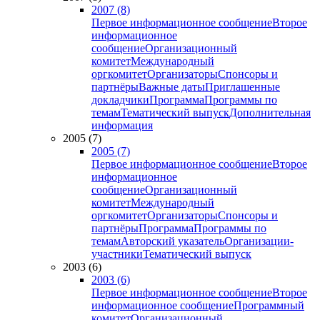
2007 (8)
Первое информационное сообщение
Второе
информационное
сообщение
Организационный
комитет
Международный
оргкомитет
Организаторы
Спонсоры и
партнёры
Важные даты
Приглашенные
докладчики
Программа
Программы по
темам
Тематический выпуск
Дополнительная
информация
2005 (7)
2005 (7)
Первое информационное сообщение
Второе
информационное
сообщение
Организационный
комитет
Международный
оргкомитет
Организаторы
Спонсоры и
партнёры
Программа
Программы по
темам
Авторский указатель
Организации-
участники
Тематический выпуск
2003 (6)
2003 (6)
Первое информационное сообщение
Второе
информационное сообщение
Программный
комитет
Организационный