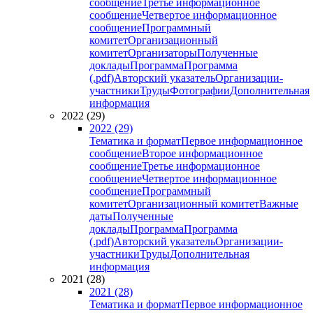
сообщение
Третье информационное
сообщение
Четвертое информационное
сообщение
Программный
комитет
Организационный
комитет
Организаторы
Полученные
доклады
Программа
Программа
(.pdf)
Авторский указатель
Организации-
участники
Труды
Фотографии
Дополнительная
информация
2022 (29)
2022 (29)
Тематика и формат
Первое информационное
сообщение
Второе информационное
сообщение
Третье информационное
сообщение
Четвертое информационное
сообщение
Программный
комитет
Организационный комитет
Важные
даты
Полученные
доклады
Программа
Программа
(.pdf)
Авторский указатель
Организации-
участники
Труды
Дополнительная
информация
2021 (28)
2021 (28)
Тематика и формат
Первое информационное