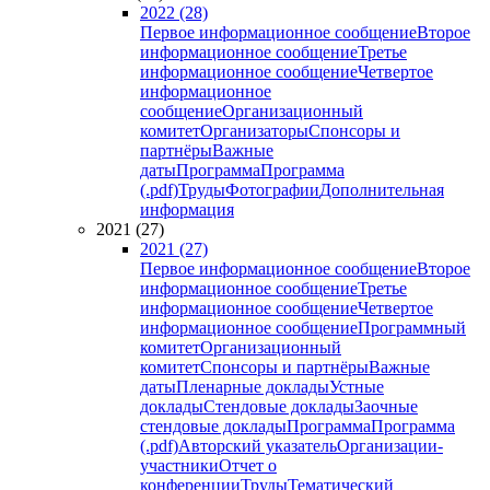
2022 (28)
Первое информационное сообщение
Второе
информационное сообщение
Третье
информационное сообщение
Четвертое
информационное
сообщение
Организационный
комитет
Организаторы
Спонсоры и
партнёры
Важные
даты
Программа
Программа
(.pdf)
Труды
Фотографии
Дополнительная
информация
2021 (27)
2021 (27)
Первое информационное сообщение
Второе
информационное сообщение
Третье
информационное сообщение
Четвертое
информационное сообщение
Программный
комитет
Организационный
комитет
Спонсоры и партнёры
Важные
даты
Пленарные доклады
Устные
доклады
Стендовые доклады
Заочные
стендовые доклады
Программа
Программа
(.pdf)
Авторский указатель
Организации-
участники
Отчет о
конференции
Труды
Тематический