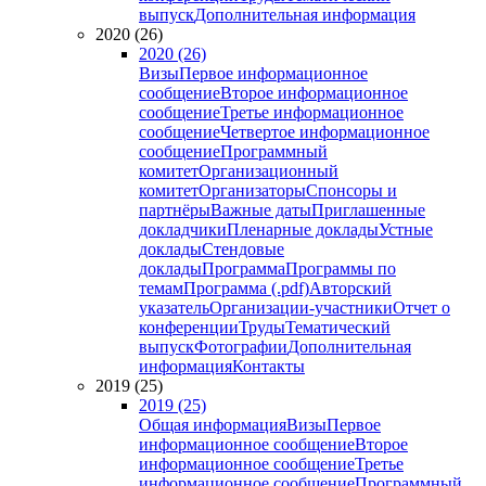
выпуск
Дополнительная информация
2020 (26)
2020 (26)
Визы
Первое информационное
сообщение
Второе информационное
сообщение
Третье информационное
сообщение
Четвертое информационное
сообщение
Программный
комитет
Организационный
комитет
Организаторы
Спонсоры и
партнёры
Важные даты
Приглашенные
докладчики
Пленарные доклады
Устные
доклады
Стендовые
доклады
Программа
Программы по
темам
Программа (.pdf)
Авторский
указатель
Организации-участники
Отчет о
конференции
Труды
Тематический
выпуск
Фотографии
Дополнительная
информация
Контакты
2019 (25)
2019 (25)
Общая информация
Визы
Первое
информационное сообщение
Второе
информационное сообщение
Третье
информационное сообщение
Программный