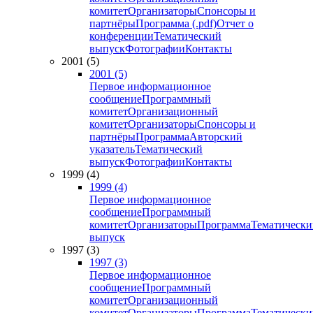
комитет
Организаторы
Спонсоры и
партнёры
Программа (.pdf)
Отчет о
конференции
Тематический
выпуск
Фотографии
Контакты
2001 (5)
2001 (5)
Первое информационное
сообщение
Программный
комитет
Организационный
комитет
Организаторы
Спонсоры и
партнёры
Программа
Авторский
указатель
Тематический
выпуск
Фотографии
Контакты
1999 (4)
1999 (4)
Первое информационное
сообщение
Программный
комитет
Организаторы
Программа
Тематически
выпуск
1997 (3)
1997 (3)
Первое информационное
сообщение
Программный
комитет
Организационный
комитет
Организаторы
Программа
Тематически