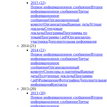
2015 (22)
Первое информационное сообщение
Второе
информационное сообщение
Третье
информационное
сообщение
Организационный
комитет
Организаторы
Важные даты
Устные
доклады
Стендовые
доклады
Программа
Программы по
темам
Программа (.pdf)
Организации-
участники
Дополнительная информация
2014 (21)
2014 (21)
Первое информационное сообщение
Второе
информационное сообщение
Третье
информационное
сообщение
Организационный
комитет
Спонсоры и партнёры
Важные
даты
Полученные доклады
Программа
(.pdf)
Размещение
Фотографии
Дополнительная
информация
Контакты
2013 (20)
2013 (20)
Первое информационное сообщение
Второе
информационное сообщение
Третье
информационное