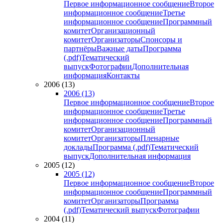
Первое информационное сообщение
Второе
информационное сообщение
Третье
информационное сообщение
Программный
комитет
Организационный
комитет
Организаторы
Спонсоры и
партнёры
Важные даты
Программа
(.pdf)
Тематический
выпуск
Фотографии
Дополнительная
информация
Контакты
2006 (13)
2006 (13)
Первое информационное сообщение
Второе
информационное сообщение
Третье
информационное сообщение
Программный
комитет
Организационный
комитет
Организаторы
Пленарные
доклады
Программа (.pdf)
Тематический
выпуск
Дополнительная информация
2005 (12)
2005 (12)
Первое информационное сообщение
Второе
информационное сообщение
Программный
комитет
Организаторы
Программа
(.pdf)
Тематический выпуск
Фотографии
2004 (11)