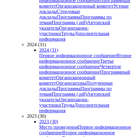
информационное сообщение
Программный
комитет
Организационный комитет
Устные
доклады
Стендовые
доклады
Программа
Программы по
темам
Программа (.pdf)
Авторский
указатель
Организации-
участники
Труды
Дополнительная
информация
2024 (31)
2024 (31)
Первое информационное сообщение
Второе
информационное сообщение
Третье
информационное сообщение
Четвертое
информационное сообщение
Программный
комитет
Организационный
комитет
Организаторы
Полученные
доклады
Программа
Программы по
темам
Программа (.pdf)
Авторский
указатель
Организации-
участники
Труды
Дополнительная
информация
2023 (30)
2023 (30)
Место проведения
Первое информационное
сообщение
Второе информационное