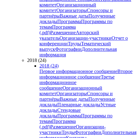
комитет
Организационный
комитет
Организаторы
Спонсоры и
партнёры
Важные даты
Полученные
доклады
Программа
Программы по
темам
Программа
(.pdf)
Размещение
Авторский
указатель
Организации-участники
Отчет о
конференции
Труды
Тематический
выпуск
Фотографии
Дополнительная
информация
2018 (24)
2018 (24)
Первое информационное сообщение
Второе
информационное сообщение
Третье
информационное
сообщение
Организационный
комитет
Организаторы
Спонсоры и
партнёры
Важные даты
Полученные
доклады
Пленарные доклады
Устные
доклады
Стендовые
доклады
Программа
Программы по
темам
Программа
(.pdf)
Размещение
Организации-
участники
Труды
Фотографии
Дополнительная
информация
Контакты