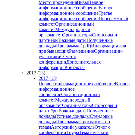
Место проведения
Визы
Первое
информационное сообщение
Второе
информационное сообщение
Третье
информационное сообщение
Программный
комитет
Организационный
комитет
Международный
оргкомитет
Организаторы
Спонсоры и
партнёры
Важные даты
Полученные
доклады
Программа (.pdf)
Информация для
прибывающих
Размещение
Организации-
участники
Отчет о
конференции
Дополнительная
информация
Контакты
2017 (13)
2017 (13)
Первое информационное сообщение
Второе
информационное
сообщение
Организационный
комитет
Международный
оргкомитет
Организаторы
Спонсоры и
партнёры
Важные даты
Полученные
доклады
Устные доклады
Стендовые
доклады
Программа
Программы по
темам
Авторский указатель
Отчет о
конференции
Труды
Тематический