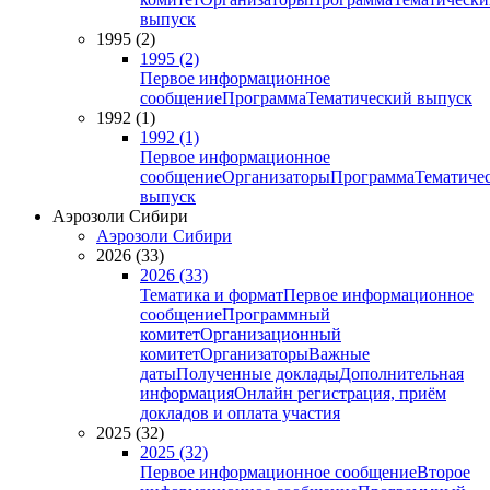
выпуск
1995 (2)
1995 (2)
Первое информационное
сообщение
Программа
Тематический выпуск
1992 (1)
1992 (1)
Первое информационное
сообщение
Организаторы
Программа
Тематиче
выпуск
Аэрозоли Сибири
Аэрозоли Сибири
2026 (33)
2026 (33)
Тематика и формат
Первое информационное
сообщение
Программный
комитет
Организационный
комитет
Организаторы
Важные
даты
Полученные доклады
Дополнительная
информация
Онлайн регистрация, приём
докладов и оплата участия
2025 (32)
2025 (32)
Первое информационное сообщение
Второе