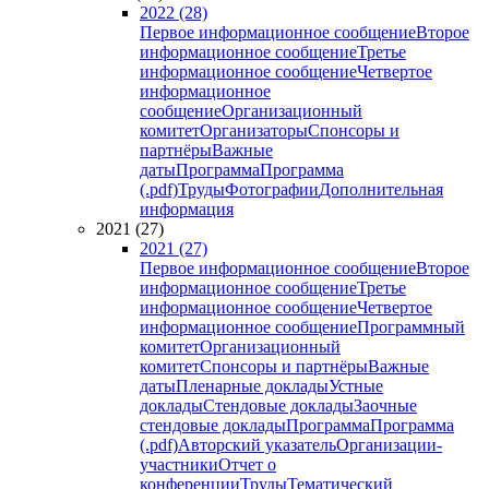
2022 (28)
Первое информационное сообщение
Второе
информационное сообщение
Третье
информационное сообщение
Четвертое
информационное
сообщение
Организационный
комитет
Организаторы
Спонсоры и
партнёры
Важные
даты
Программа
Программа
(.pdf)
Труды
Фотографии
Дополнительная
информация
2021 (27)
2021 (27)
Первое информационное сообщение
Второе
информационное сообщение
Третье
информационное сообщение
Четвертое
информационное сообщение
Программный
комитет
Организационный
комитет
Спонсоры и партнёры
Важные
даты
Пленарные доклады
Устные
доклады
Стендовые доклады
Заочные
стендовые доклады
Программа
Программа
(.pdf)
Авторский указатель
Организации-
участники
Отчет о
конференции
Труды
Тематический