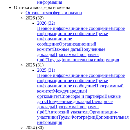
информация
Оптика атмосферы и океана
Оптика атмосферы и океана
2026 (32)
2026 (32)
Первое информационное сообщение
Второе
информационное сообщение
Третье
информационное
сообщение
Организационный
комитет
Важные даты
Полученные
доклады
Программа
Программа
(.pdf)
Труды
Дополнительная информация
2025 (31)
2025 (31)
Первое информационное сообщение
Второе
информационное сообщение
Третье
информационное сообщение
Программный
комитет
Международный
оргкомитет
Спонсоры и партнёры
Важные
даты
Полученные доклады
Пленарные
доклады
Программа
Программа
(.pdf)
Авторский указатель
Организации-
участники
Труды
Фотографии
Дополнительная
информация
2024 (30)