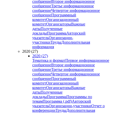
сообщение
Второе информационное
сообщение
Третье информационное
сообщение
Четвертое информационное
сообщение
Программный
комитет
Организационный
комитет
Организаторы
Важные
даты
Полученные
доклады
Программа
Авторский
указатель
Организации-
участники
Труды
Дополнительная
информация
2020 (27)
2020 (27)
Тематика и формат
Первое информационное
сообщение
Второе информационное
сообщение
Третье информационное
сообщение
Четвертое информационное
сообщение
Программный
комитет
Организационный
комитет
Организаторы
Важные
даты
Полученные
доклады
Программа
Программы по
темам
Программа (.pdf)
Авторский
указатель
Организации-участники
Отчет о
конференции
Труды
Дополнительная