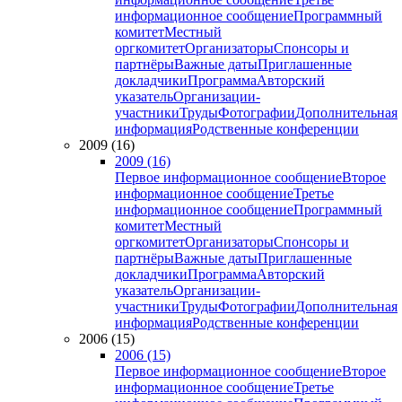
информационное сообщение
Программный
комитет
Местный
оргкомитет
Организаторы
Спонсоры и
партнёры
Важные даты
Приглашенные
докладчики
Программа
Авторский
указатель
Организации-
участники
Труды
Фотографии
Дополнительная
информация
Родственные конференции
2009 (16)
2009 (16)
Первое информационное сообщение
Второе
информационное сообщение
Третье
информационное сообщение
Программный
комитет
Местный
оргкомитет
Организаторы
Спонсоры и
партнёры
Важные даты
Приглашенные
докладчики
Программа
Авторский
указатель
Организации-
участники
Труды
Фотографии
Дополнительная
информация
Родственные конференции
2006 (15)
2006 (15)
Первое информационное сообщение
Второе
информационное сообщение
Третье