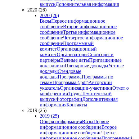
выпуск
Дополнительная информация
2020 (26)
2020 (26)
Визы
Первое информационное
сообщение
Второе информационное
сообщение
Третье информационное
сообщение
Четвертое информационное
сообщение
Программный
комитет
Организационный
комитет
Организаторы
Спонсоры и
партнёры
Важные даты
Приглашенные
докладчики
Пленарные доклады
Устные
доклады
Стендовые
доклады
Программа
Программы по
темам
Программа (.pdf)
Авторский
указатель
Организации-участники
Отчет о
конференции
Труды
Тематический
выпуск
Фотографии
Дополнительная
информация
Контакты
2019 (25)
2019 (25)
Общая информация
Визы
Первое
информационное сообщение
Второе
информационное сообщение
Третье
информационное сообщение
Программный