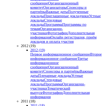
сообщение
Организационный
комитет
Организаторы
Спонсоры и
партнёры
Важные даты
Полученные
доклады
Приглашенные докладчики
Устные
доклады
Стендовые
доклады
Программа
Программы по
темам
Организации-
участники
Фотографии
Дополнительная
информация
Онлайн регистрация, приём
докладов и оплата участия
2012 (19)
2012 (19)
Первое информационное сообщение
Второе
информационное сообщение
Третье
информационное
сообщение
Организационный
комитет
Спонсоры и партнёры
Важные
даты
Пленарные доклады
Устные
доклады
Стендовые
доклады
Программа
Организации-
участники
Тематический
выпуск
Фотографии
Дополнительная
информация
2011 (18)
2011 (18)