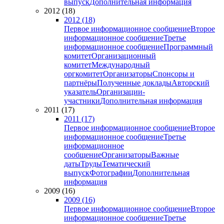
выпуск
Дополнительная информация
2012 (18)
2012 (18)
Первое информационное сообщение
Второе
информационное сообщение
Третье
информационное сообщение
Программный
комитет
Организационный
комитет
Международный
оргкомитет
Организаторы
Спонсоры и
партнёры
Полученные доклады
Авторский
указатель
Организации-
участники
Дополнительная информация
2011 (17)
2011 (17)
Первое информационное сообщение
Второе
информационное сообщение
Третье
информационное
сообщение
Организаторы
Важные
даты
Труды
Тематический
выпуск
Фотографии
Дополнительная
информация
2009 (16)
2009 (16)
Первое информационное сообщение
Второе
информационное сообщение
Третье