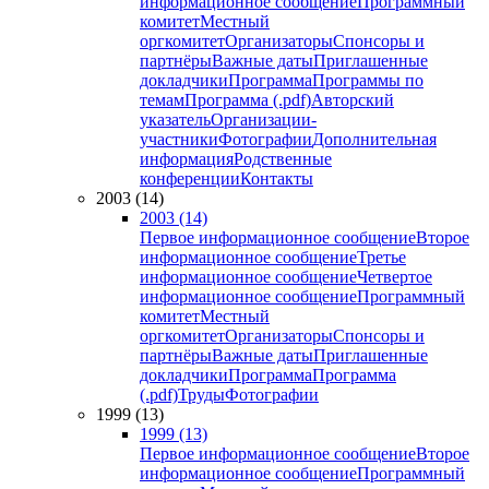
информационное сообщение
Программный
комитет
Местный
оргкомитет
Организаторы
Спонсоры и
партнёры
Важные даты
Приглашенные
докладчики
Программа
Программы по
темам
Программа (.pdf)
Авторский
указатель
Организации-
участники
Фотографии
Дополнительная
информация
Родственные
конференции
Контакты
2003 (14)
2003 (14)
Первое информационное сообщение
Второе
информационное сообщение
Третье
информационное сообщение
Четвертое
информационное сообщение
Программный
комитет
Местный
оргкомитет
Организаторы
Спонсоры и
партнёры
Важные даты
Приглашенные
докладчики
Программа
Программа
(.pdf)
Труды
Фотографии
1999 (13)
1999 (13)
Первое информационное сообщение
Второе
информационное сообщение
Программный