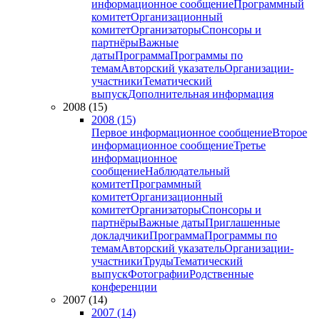
информационное сообщение
Программный
комитет
Организационный
комитет
Организаторы
Спонсоры и
партнёры
Важные
даты
Программа
Программы по
темам
Авторский указатель
Организации-
участники
Тематический
выпуск
Дополнительная информация
2008 (15)
2008 (15)
Первое информационное сообщение
Второе
информационное сообщение
Третье
информационное
сообщение
Наблюдательный
комитет
Программный
комитет
Организационный
комитет
Организаторы
Спонсоры и
партнёры
Важные даты
Приглашенные
докладчики
Программа
Программы по
темам
Авторский указатель
Организации-
участники
Труды
Тематический
выпуск
Фотографии
Родственные
конференции
2007 (14)
2007 (14)