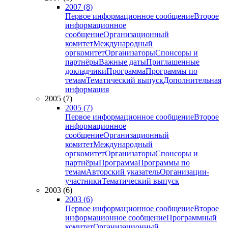
2007 (8)
Первое информационное сообщение
Второе
информационное
сообщение
Организационный
комитет
Международный
оргкомитет
Организаторы
Спонсоры и
партнёры
Важные даты
Приглашенные
докладчики
Программа
Программы по
темам
Тематический выпуск
Дополнительная
информация
2005 (7)
2005 (7)
Первое информационное сообщение
Второе
информационное
сообщение
Организационный
комитет
Международный
оргкомитет
Организаторы
Спонсоры и
партнёры
Программа
Программы по
темам
Авторский указатель
Организации-
участники
Тематический выпуск
2003 (6)
2003 (6)
Первое информационное сообщение
Второе
информационное сообщение
Программный
комитет
Организационный