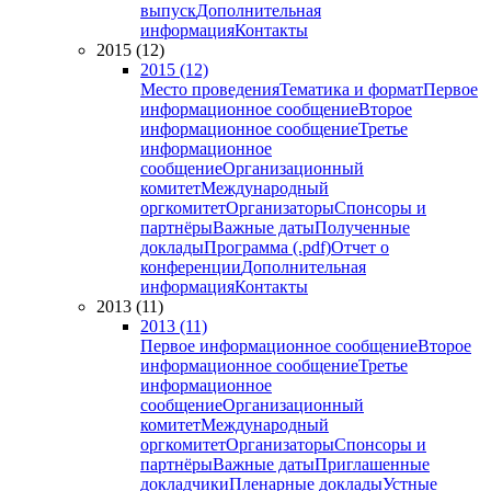
выпуск
Дополнительная
информация
Контакты
2015 (12)
2015 (12)
Место проведения
Тематика и формат
Первое
информационное сообщение
Второе
информационное сообщение
Третье
информационное
сообщение
Организационный
комитет
Международный
оргкомитет
Организаторы
Спонсоры и
партнёры
Важные даты
Полученные
доклады
Программа (.pdf)
Отчет о
конференции
Дополнительная
информация
Контакты
2013 (11)
2013 (11)
Первое информационное сообщение
Второе
информационное сообщение
Третье
информационное
сообщение
Организационный
комитет
Международный
оргкомитет
Организаторы
Спонсоры и
партнёры
Важные даты
Приглашенные
докладчики
Пленарные доклады
Устные