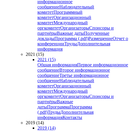
информационное
сообщение
Наблюдательный
комитет
Программный
комитет
Организационный
комитет
Международный
оргкомитет
Организаторы
Спонсоры и
партнёры
Важные даты
Полученные
доклады
Программа (.pdf)
Размещение
Отчет о
конференции
Труды
Дополнительная
информация
2021 (15)
2021 (15)
Общая информация
Первое информационное
сообщение
Второе информационное
сообщение
Третье информационное
сообщение
Наблюдательный
комитет
Организационный
комитет
Международный
оргкомитет
Организаторы
Спонсоры и
партнёры
Важные
даты
Программа
Программа
(.pdf)
Труды
Дополнительная
информация
Контакты
2019 (14)
2019 (14)