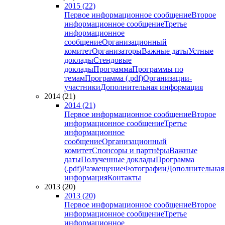
2015 (22)
Первое информационное сообщение
Второе
информационное сообщение
Третье
информационное
сообщение
Организационный
комитет
Организаторы
Важные даты
Устные
доклады
Стендовые
доклады
Программа
Программы по
темам
Программа (.pdf)
Организации-
участники
Дополнительная информация
2014 (21)
2014 (21)
Первое информационное сообщение
Второе
информационное сообщение
Третье
информационное
сообщение
Организационный
комитет
Спонсоры и партнёры
Важные
даты
Полученные доклады
Программа
(.pdf)
Размещение
Фотографии
Дополнительная
информация
Контакты
2013 (20)
2013 (20)
Первое информационное сообщение
Второе
информационное сообщение
Третье
информационное