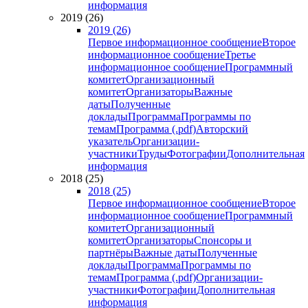
информация
2019 (26)
2019 (26)
Первое информационное сообщение
Второе
информационное сообщение
Третье
информационное сообщение
Программный
комитет
Организационный
комитет
Организаторы
Важные
даты
Полученные
доклады
Программа
Программы по
темам
Программа (.pdf)
Авторский
указатель
Организации-
участники
Труды
Фотографии
Дополнительная
информация
2018 (25)
2018 (25)
Первое информационное сообщение
Второе
информационное сообщение
Программный
комитет
Организационный
комитет
Организаторы
Спонсоры и
партнёры
Важные даты
Полученные
доклады
Программа
Программы по
темам
Программа (.pdf)
Организации-
участники
Фотографии
Дополнительная
информация