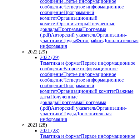
сообщение
Третье информационное
сообщение
Четвертое информационное
сообщение
Программный
комитет
Организационный
комитет
Организаторы
Полученные
доклады
Программа
Программа
(.pdf)
Авторский указатель
Организации-
участники
Труды
Фотографии
Дополнительная
информация
2022 (29)
2022 (29)
Тематика и формат
Первое информационное
сообщение
Второе информационное
сообщение
Третье информационное
сообщение
Четвертое информационное
сообщение
Программный
комитет
Организационный комитет
Важные
даты
Полученные
доклады
Программа
Программа
(.pdf)
Авторский указатель
Организации-
участники
Труды
Дополнительная
информация
2021 (28)
2021 (28)
Тематика и формат
Первое информационное