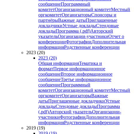
сообщение
Программный
комитет
Организационный комитет
Местный
оргкомитет
Организаторы
Спонсоры и
партнёры
Важные даты
Приглашенные
докладчики
Устные доклады
Стендовые
доклады
Программа (.pdf)
Авторский
указатель
Организации-участники
Отчет о
конференции
Фотографии
Дополнительная
информация
Родственные конференции
2023 (20)
2023 (20)
Общая информация
Тематика и
формат
Первое информационное
сообщение
Второе информационное
сообщение
Третье информационное
сообщение
Программный
комитет
Организационный комитет
Местный
оргкомитет
Организаторы
Важные
даты
Приглашенные докладчики
Устные
доклады
Стендовые доклады
Программа
(.pdf)
Авторский указатель
Организации-
участники
Фотографии
Дополнительная
информация
Родственные конференции
2019 (19)
2019 (19)