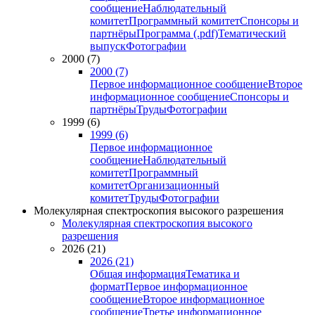
сообщение
Наблюдательный
комитет
Программный комитет
Спонсоры и
партнёры
Программа (.pdf)
Тематический
выпуск
Фотографии
2000 (7)
2000 (7)
Первое информационное сообщение
Второе
информационное сообщение
Спонсоры и
партнёры
Труды
Фотографии
1999 (6)
1999 (6)
Первое информационное
сообщение
Наблюдательный
комитет
Программный
комитет
Организационный
комитет
Труды
Фотографии
Молекулярная спектроскопия высокого разрешения
Молекулярная спектроскопия высокого
разрешения
2026 (21)
2026 (21)
Общая информация
Тематика и
формат
Первое информационное
сообщение
Второе информационное
сообщение
Третье информационное