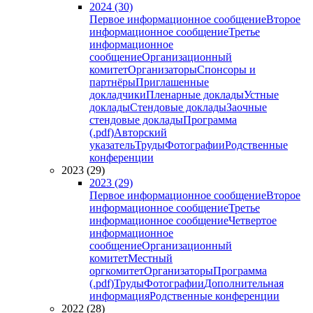
2024 (30)
Первое информационное сообщение
Второе
информационное сообщение
Третье
информационное
сообщение
Организационный
комитет
Организаторы
Спонсоры и
партнёры
Приглашенные
докладчики
Пленарные доклады
Устные
доклады
Стендовые доклады
Заочные
стендовые доклады
Программа
(.pdf)
Авторский
указатель
Труды
Фотографии
Родственные
конференции
2023 (29)
2023 (29)
Первое информационное сообщение
Второе
информационное сообщение
Третье
информационное сообщение
Четвертое
информационное
сообщение
Организационный
комитет
Местный
оргкомитет
Организаторы
Программа
(.pdf)
Труды
Фотографии
Дополнительная
информация
Родственные конференции
2022 (28)