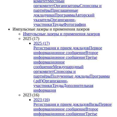
комитет
Местный
оргкомитет
Организаторы
Спонсоры и
партнёры
Приглашенные
докладчики
Программа
Авторский
указатель
Организации-
участники
Труды
Фотографии
Импульсные лазеры и применения лазеров
Импульсные лазеры и применения лазеров
2025 (17)
2025 (17)
Регистрация и прием докладов
Первое
информационное сообщение
Второе
информационное сообщение
Третье
информационное
сообщение
Международный
оргкомитет
Спонсоры и
партнёры
Полученные доклады
Программа
(.pdf)
Организации-
участники
Труды
Дополнительная
информация
2023 (16)
2023 (16)
Регистрация и прием докладов
Визы
Первое
информационное сообщение
Второе
информационное сообщение
Третье