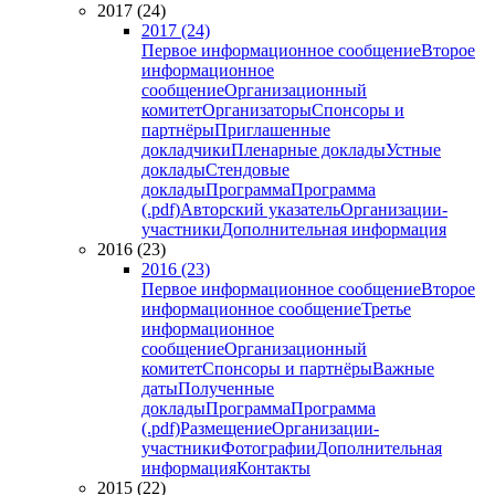
2017 (24)
2017 (24)
Первое информационное сообщение
Второе
информационное
сообщение
Организационный
комитет
Организаторы
Спонсоры и
партнёры
Приглашенные
докладчики
Пленарные доклады
Устные
доклады
Стендовые
доклады
Программа
Программа
(.pdf)
Авторский указатель
Организации-
участники
Дополнительная информация
2016 (23)
2016 (23)
Первое информационное сообщение
Второе
информационное сообщение
Третье
информационное
сообщение
Организационный
комитет
Спонсоры и партнёры
Важные
даты
Полученные
доклады
Программа
Программа
(.pdf)
Размещение
Организации-
участники
Фотографии
Дополнительная
информация
Контакты
2015 (22)