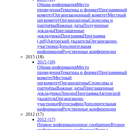
Общая информация
Место
проведения
Тематика и формат
Программный
комитет
Организационный комитет
Местный
оргкомитет
Организаторы
Спонсоры и
партнёры
Важные даты
Полученные
доклады
Приглашенные
докладчики
Программа
Программа
(.pdf)
Авторский указатель
Организации-
участники
Дополнительная
информация
Родственные конференции
2015 (18)
2015 (18)
Общая информация
Место
проведения
Тематика и формат
Программный
комитет
Местный
оргкомитет
Организаторы
Спонсоры и
партнёры
Важные даты
Приглашенные
докладчики
Лекции
Программа
Авторский
указатель
Организации-
участники
Фотографии
Дополнительная
информация
Родственные конференции
2012 (17)
2012 (17)
Первое информационное сообщение
Второе
информационное сообщение
Третье