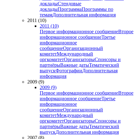
доклады
Стендовые
доклады
Программа
Программы по
темам
Дополнительная информация
2011 (10)
2011 (10)
Первое информационное сообщение
Второе
информационное сообщение
Третье
информационное
сообщение
Организационный
комитет
Международный
оргкомитет
Организаторы
Спонсоры и
партнёры
Важные даты
Тематический
выпуск
Фотографии
Дополнительная
информация
2009 (9)
2009 (9)
Первое информационное сообщение
Второе
информационное сообщение
Третье
информационное
сообщение
Организационный
комитет
Международный
оргкомитет
Организаторы
Спонсоры и
партнёры
Важные даты
Тематический
выпуск
Дополнительная информация
2007 (8)