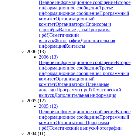
Первое информационное сообщение
Второе
информационное сообщение
Третье
информационное сообщение
Программный
комитет
Организационный
комитет
Организаторы
Спонсоры и
партнёры
Важные даты
Программа
(.pdf)
Тематический
выпуск
Фотографии
Дополнительная
информация
Контакты
2006 (13)
2006 (13)
Первое информационное сообщение
Второе
информационное сообщение
Третье
информационное сообщение
Программный
комитет
Организационный
комитет
Организаторы
Пленарные
доклады
Программа (.pdf)
Тематический
выпуск
Дополнительная информация
2005 (12)
2005 (12)
Первое информационное сообщение
Второе
информационное сообщение
Программный
комитет
Организаторы
Программа
(.pdf)
Тематический выпуск
Фотографии
2004 (11)