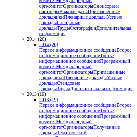
комитет
Международный
оргкомитет
Организаторы
Спонсоры и
партнёры
Важные даты
Приглашенные
докладчики
Пленарные доклады
Устные
доклады
Стендовые
доклады
Труды
Фотографии
Дополнительная
информация
2014 (20)
2014 (20)
Первое информационное сообщение
Второе
информационное сообщение
Третье
информационное сообщение
Программный
комитет
Международный
оргкомитет
Организаторы
Приглашенные
докладчики
Пленарные доклады
Устные
доклады
Стендовые
доклады
Труды
Дополнительная информация
2013 (19)
2013 (19)
Первое информационное сообщение
Второе
информационное сообщение
Третье
информационное сообщение
Программный
комитет
Международный
оргкомитет
Организаторы
Полученные
доклады
Тематический