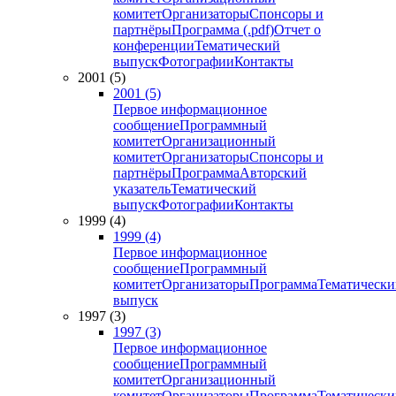
комитет
Организаторы
Спонсоры и
партнёры
Программа (.pdf)
Отчет о
конференции
Тематический
выпуск
Фотографии
Контакты
2001 (5)
2001 (5)
Первое информационное
сообщение
Программный
комитет
Организационный
комитет
Организаторы
Спонсоры и
партнёры
Программа
Авторский
указатель
Тематический
выпуск
Фотографии
Контакты
1999 (4)
1999 (4)
Первое информационное
сообщение
Программный
комитет
Организаторы
Программа
Тематически
выпуск
1997 (3)
1997 (3)
Первое информационное
сообщение
Программный
комитет
Организационный
комитет
Организаторы
Программа
Тематически