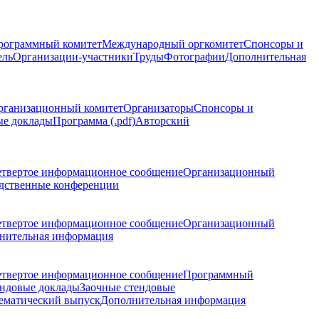
рограммный комитет
Международный оргкомитет
Спонсоры и
ель
Организации-участники
Труды
Фотографии
Дополнительная
рганизационный комитет
Организаторы
Спонсоры и
ые доклады
Программа (.pdf)
Авторский
етвертое информационное сообщение
Организационный
дственные конференции
етвертое информационное сообщение
Организационный
нительная информация
етвертое информационное сообщение
Программный
ндовые доклады
Заочные стендовые
ематический выпуск
Дополнительная информация