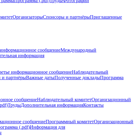
грамма
Программа (.pdf)
Труды
Фотографии
омитет
Организаторы
Спонсоры и партнёры
Приглашенные
 информационное сообщение
Международный
тельная информация
ретье информационное сообщение
Наблюдательный
 и партнёры
Важные даты
Полученные доклады
Программа
ионное сообщение
Наблюдательный комитет
Организационный
pdf)
Труды
Дополнительная информация
Контакты
мационное сообщение
Программный комитет
Организационный
ограмма (.pdf)
Информация для
ы