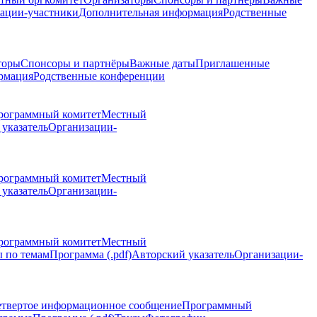
ации-участники
Дополнительная информация
Родственные
торы
Спонсоры и партнёры
Важные даты
Приглашенные
рмация
Родственные конференции
рограммный комитет
Местный
указатель
Организации-
рограммный комитет
Местный
указатель
Организации-
рограммный комитет
Местный
 по темам
Программа (.pdf)
Авторский указатель
Организации-
етвертое информационное сообщение
Программный