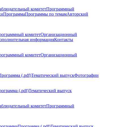
аблюдательный комитет
Программный
ки
Программа
Программы по темам
Авторский
рограммный комитет
Организационный
ополнительная информация
Контакты
рограммный комитет
Организационный
Программа (.pdf)
Тематический выпуск
Фотографии
ограмма (.pdf)
Тематический выпуск
аблюдательный комитет
Программный
рограмма
Программа (.pdf)
Тематический выпуск