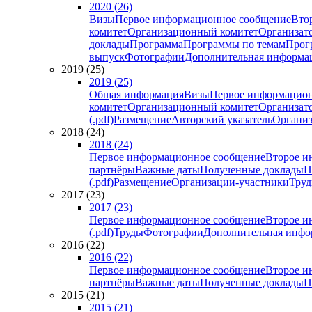
2020 (26)
Визы
Первое информационное сообщение
Вто
комитет
Организационный комитет
Организат
доклады
Программа
Программы по темам
Прогр
выпуск
Фотографии
Дополнительная информа
2019 (25)
2019 (25)
Общая информация
Визы
Первое информацион
комитет
Организационный комитет
Организат
(.pdf)
Размещение
Авторский указатель
Организ
2018 (24)
2018 (24)
Первое информационное сообщение
Второе и
партнёры
Важные даты
Полученные доклады
П
(.pdf)
Размещение
Организации-участники
Тру
2017 (23)
2017 (23)
Первое информационное сообщение
Второе и
(.pdf)
Труды
Фотографии
Дополнительная инфо
2016 (22)
2016 (22)
Первое информационное сообщение
Второе и
партнёры
Важные даты
Полученные доклады
П
2015 (21)
2015 (21)