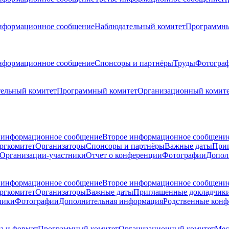
нформационное сообщение
Наблюдательный комитет
Программны
нформационное сообщение
Спонсоры и партнёры
Труды
Фотогра
ельный комитет
Программный комитет
Организационный комит
 информационное сообщение
Второе информационное сообщени
ргкомитет
Организаторы
Спонсоры и партнёры
Важные даты
При
Организации-участники
Отчет о конференции
Фотографии
Допол
 информационное сообщение
Второе информационное сообщени
ргкомитет
Организаторы
Важные даты
Приглашенные докладчик
ники
Фотографии
Дополнительная информация
Родственные кон
а и формат
Программный комитет
Организационный комитет
Мес