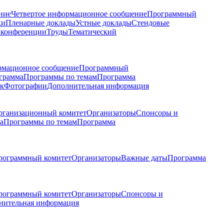
ние
Четвертое информационное сообщение
Программный
ки
Пленарные доклады
Устные доклады
Стендовые
 конференции
Труды
Тематический
рмационное сообщение
Программный
грамма
Программы по темам
Программа
к
Фотографии
Дополнительная информация
рганизационный комитет
Организаторы
Спонсоры и
а
Программы по темам
Программа
рограммный комитет
Организаторы
Важные даты
Программа
рограммный комитет
Организаторы
Спонсоры и
нительная информация