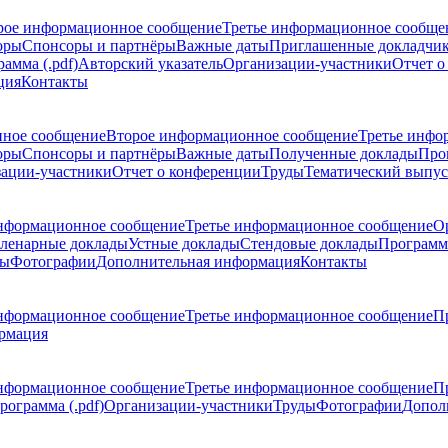
рое информационное сообщение
Третье информационное сообще
оры
Спонсоры и партнёры
Важные даты
Приглашенные докладчи
амма (.pdf)
Авторский указатель
Организации-участники
Отчет о
ция
Контакты
ное сообщение
Второе информационное сообщение
Третье инфо
оры
Спонсоры и партнёры
Важные даты
Полученные доклады
Про
ации-участники
Отчет о конференции
Труды
Тематический выпус
нформационное сообщение
Третье информационное сообщение
О
ленарные доклады
Устные доклады
Стендовые доклады
Программ
ды
Фотографии
Дополнительная информация
Контакты
нформационное сообщение
Третье информационное сообщение
П
рмация
нформационное сообщение
Третье информационное сообщение
П
рограмма (.pdf)
Организации-участники
Труды
Фотографии
Допол