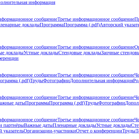
олнительная информация
нформационное сообщение
Третье информационное сообщение
П
ленарные доклады
Программа
Программа (.pdf)
Авторский указат
нформационное сообщение
Третье информационное сообщение
О
ые доклады
Устные доклады
Стендовые доклады
Заочные стендов
ференции
нформационное сообщение
Третье информационное сообщение
Ч
ограмма (.pdf)
Труды
Фотографии
Дополнительная информация
Ро
нформационное сообщение
Третье информационное сообщение
Ч
ажные даты
Программа
Программа (.pdf)
Труды
Фотографии
Допол
нформационное сообщение
Третье информационное сообщение
Ч
и партнёры
Важные даты
Пленарные доклады
Устные доклады
Сте
 указатель
Организации-участники
Отчет о конференции
Труды
Т