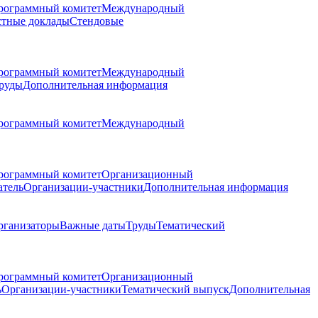
рограммный комитет
Международный
стные доклады
Стендовые
рограммный комитет
Международный
руды
Дополнительная информация
рограммный комитет
Международный
рограммный комитет
Организационный
атель
Организации-участники
Дополнительная информация
рганизаторы
Важные даты
Труды
Тематический
рограммный комитет
Организационный
ь
Организации-участники
Тематический выпуск
Дополнительная