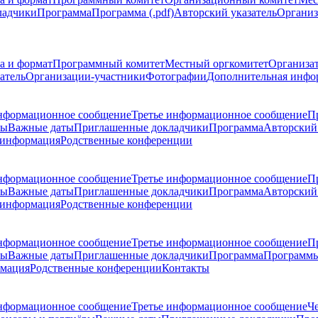
ладчики
Программа
Программа (.pdf)
Авторский указатель
Организ
а и формат
Программный комитет
Местный оргкомитет
Организа
атель
Организации-участники
Фотографии
Дополнительная инфо
нформационное сообщение
Третье информационное сообщение
П
ры
Важные даты
Приглашенные докладчики
Программа
Авторский 
 информация
Родственные конференции
нформационное сообщение
Третье информационное сообщение
П
ры
Важные даты
Приглашенные докладчики
Программа
Авторский 
 информация
Родственные конференции
нформационное сообщение
Третье информационное сообщение
П
ры
Важные даты
Приглашенные докладчики
Программа
Программы
рмация
Родственные конференции
Контакты
нформационное сообщение
Третье информационное сообщение
Ч