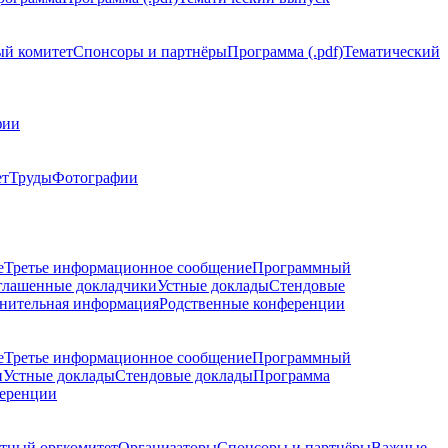
й комитет
Спонсоры и партнёры
Программа (.pdf)
Тематический
фии
ет
Труды
Фотографии
е
Третье информационное сообщение
Программный
глашенные докладчики
Устные доклады
Стендовые
нительная информация
Родственные конференции
е
Третье информационное сообщение
Программный
и
Устные доклады
Стендовые доклады
Программа
ференции
тный оргкомитет
Организаторы
Спонсоры и партнёры
Важные