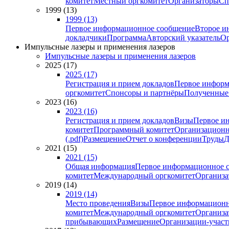
комитет
Местный оргкомитет
Организаторы
Сп
1999 (13)
1999 (13)
Первое информационное сообщение
Второе и
докладчики
Программа
Авторский указатель
Ор
Импульсные лазеры и применения лазеров
Импульсные лазеры и применения лазеров
2025 (17)
2025 (17)
Регистрация и прием докладов
Первое информ
оргкомитет
Спонсоры и партнёры
Полученные
2023 (16)
2023 (16)
Регистрация и прием докладов
Визы
Первое и
комитет
Программный комитет
Организационн
(.pdf)
Размещение
Отчет о конференции
Труды
Д
2021 (15)
2021 (15)
Общая информация
Первое информационное 
комитет
Международный оргкомитет
Организа
2019 (14)
2019 (14)
Место проведения
Визы
Первое информационн
комитет
Международный оргкомитет
Организа
прибывающих
Размещение
Организации-учас