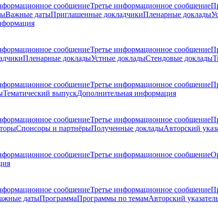
нформационное сообщение
Третье информационное сообщение
П
ры
Важные даты
Приглашенные докладчики
Пленарные доклады
У
нформация
нформационное сообщение
Третье информационное сообщение
П
адчики
Пленарные доклады
Устные доклады
Стендовые доклады
Т
нформационное сообщение
Третье информационное сообщение
П
ы
Тематический выпуск
Дополнительная информация
нформационное сообщение
Третье информационное сообщение
П
торы
Спонсоры и партнёры
Полученные доклады
Авторский указ
нформационное сообщение
Третье информационное сообщение
О
ция
нформационное сообщение
Третье информационное сообщение
П
ажные даты
Программа
Программы по темам
Авторский указател