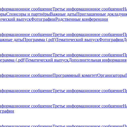
нформационное сообщение
Третье информационное сообщение
Н
оры
Спонсоры и партнёры
Важные даты
Приглашенные докладчи
ический выпуск
Фотографии
Родственные конференции
нформационное сообщение
Третье информационное сообщение
П
ажные даты
Программа (.pdf)
Тематический выпуск
Фотографии
Д
нформационное сообщение
Третье информационное сообщение
П
грамма (.pdf)
Тематический выпуск
Дополнительная информация
нформационное сообщение
Программный комитет
Организаторы
нформационное сообщение
Третье информационное сообщение
Пр
нформационное сообщение
Третье информационное сообщение
Н
графии
нформационное сообщение
Третье информационное сообщение
П