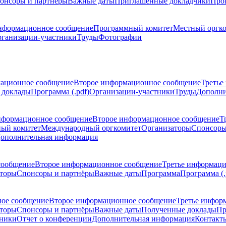
онсоры и партнёры
Важные даты
Приглашенные докладчики
Про
нформационное сообщение
Программный комитет
Местный оргк
ганизации-участники
Труды
Фотографии
ационное сообщение
Второе информационное сообщение
Третье
 доклады
Программа (.pdf)
Организации-участники
Труды
Дополни
нформационное сообщение
Второе информационное сообщение
Т
ый комитет
Международный оргкомитет
Организаторы
Спонсоры
ополнительная информация
сообщение
Второе информационное сообщение
Третье информац
торы
Спонсоры и партнёры
Важные даты
Программа
Программа (.
ое сообщение
Второе информационное сообщение
Третье инфор
торы
Спонсоры и партнёры
Важные даты
Полученные доклады
Пр
тники
Отчет о конференции
Дополнительная информация
Контакт