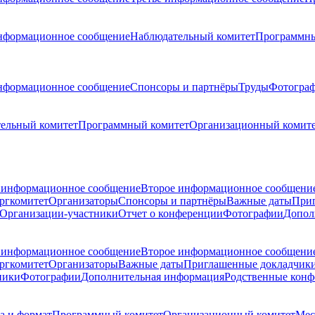
нформационное сообщение
Наблюдательный комитет
Программны
нформационное сообщение
Спонсоры и партнёры
Труды
Фотогра
ельный комитет
Программный комитет
Организационный комит
 информационное сообщение
Второе информационное сообщени
ргкомитет
Организаторы
Спонсоры и партнёры
Важные даты
При
Организации-участники
Отчет о конференции
Фотографии
Допол
 информационное сообщение
Второе информационное сообщени
ргкомитет
Организаторы
Важные даты
Приглашенные докладчик
ники
Фотографии
Дополнительная информация
Родственные кон
а и формат
Программный комитет
Организационный комитет
Мес