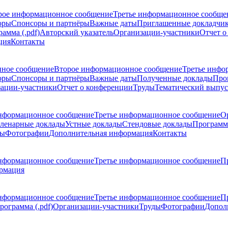
рое информационное сообщение
Третье информационное сообще
оры
Спонсоры и партнёры
Важные даты
Приглашенные докладчи
амма (.pdf)
Авторский указатель
Организации-участники
Отчет о
ция
Контакты
ное сообщение
Второе информационное сообщение
Третье инфо
оры
Спонсоры и партнёры
Важные даты
Полученные доклады
Про
ации-участники
Отчет о конференции
Труды
Тематический выпус
нформационное сообщение
Третье информационное сообщение
О
ленарные доклады
Устные доклады
Стендовые доклады
Программ
ды
Фотографии
Дополнительная информация
Контакты
нформационное сообщение
Третье информационное сообщение
П
рмация
нформационное сообщение
Третье информационное сообщение
П
рограмма (.pdf)
Организации-участники
Труды
Фотографии
Допол