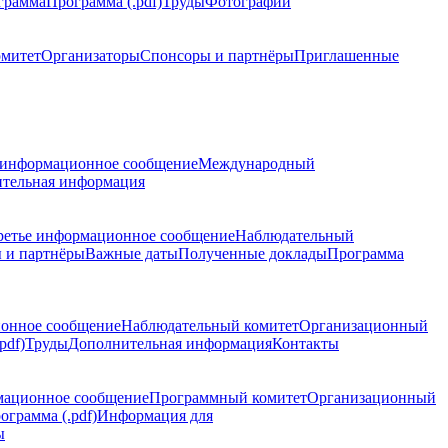
грамма
Программа (.pdf)
Труды
Фотографии
омитет
Организаторы
Спонсоры и партнёры
Приглашенные
 информационное сообщение
Международный
тельная информация
ретье информационное сообщение
Наблюдательный
 и партнёры
Важные даты
Полученные доклады
Программа
ионное сообщение
Наблюдательный комитет
Организационный
pdf)
Труды
Дополнительная информация
Контакты
мационное сообщение
Программный комитет
Организационный
ограмма (.pdf)
Информация для
ы