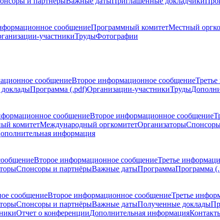
онсоры и партнёры
Важные даты
Приглашенные докладчики
Про
нформационное сообщение
Программный комитет
Местный оргк
ганизации-участники
Труды
Фотографии
ационное сообщение
Второе информационное сообщение
Третье
 доклады
Программа (.pdf)
Организации-участники
Труды
Дополни
нформационное сообщение
Второе информационное сообщение
Т
ый комитет
Международный оргкомитет
Организаторы
Спонсоры
ополнительная информация
сообщение
Второе информационное сообщение
Третье информац
торы
Спонсоры и партнёры
Важные даты
Программа
Программа (.
ое сообщение
Второе информационное сообщение
Третье инфор
торы
Спонсоры и партнёры
Важные даты
Полученные доклады
Пр
тники
Отчет о конференции
Дополнительная информация
Контакт