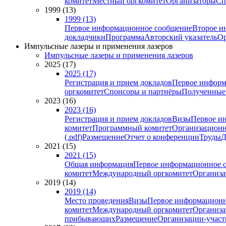
комитет
Местный оргкомитет
Организаторы
Сп
1999 (13)
1999 (13)
Первое информационное сообщение
Второе и
докладчики
Программа
Авторский указатель
Ор
Импульсные лазеры и применения лазеров
Импульсные лазеры и применения лазеров
2025 (17)
2025 (17)
Регистрация и прием докладов
Первое информ
оргкомитет
Спонсоры и партнёры
Полученные
2023 (16)
2023 (16)
Регистрация и прием докладов
Визы
Первое и
комитет
Программный комитет
Организационн
(.pdf)
Размещение
Отчет о конференции
Труды
Д
2021 (15)
2021 (15)
Общая информация
Первое информационное 
комитет
Международный оргкомитет
Организа
2019 (14)
2019 (14)
Место проведения
Визы
Первое информационн
комитет
Международный оргкомитет
Организа
прибывающих
Размещение
Организации-учас