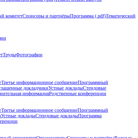
й комитет
Спонсоры и партнёры
Программа (.pdf)
Тематический
фии
ет
Труды
Фотографии
е
Третье информационное сообщение
Программный
глашенные докладчики
Устные доклады
Стендовые
нительная информация
Родственные конференции
е
Третье информационное сообщение
Программный
и
Устные доклады
Стендовые доклады
Программа
ференции
тный оргкомитет
Организаторы
Спонсоры и партнёры
Важные