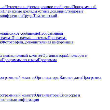
ние
Четвертое информационное сообщение
Программный
ки
Пленарные доклады
Устные доклады
Стендовые
 конференции
Труды
Тематический
рмационное сообщение
Программный
грамма
Программы по темам
Программа
к
Фотографии
Дополнительная информация
рганизационный комитет
Организаторы
Спонсоры и
а
Программы по темам
Программа
рограммный комитет
Организаторы
Важные даты
Программа
рограммный комитет
Организаторы
Спонсоры и
нительная информация