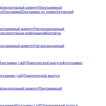
аблюдательный комитет
Программный
ки
Программа
Программы по темам
Авторский
рограммный комитет
Организационный
ополнительная информация
Контакты
рограммный комитет
Организационный
Программа (.pdf)
Тематический выпуск
Фотографии
ограмма (.pdf)
Тематический выпуск
аблюдательный комитет
Программный
рограмма
Программа (.pdf)
Тематический выпуск