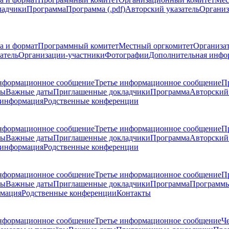
ладчики
Программа
Программа (.pdf)
Авторский указатель
Организ
а и формат
Программный комитет
Местный оргкомитет
Организа
атель
Организации-участники
Фотографии
Дополнительная инфо
нформационное сообщение
Третье информационное сообщение
П
ры
Важные даты
Приглашенные докладчики
Программа
Авторский 
 информация
Родственные конференции
нформационное сообщение
Третье информационное сообщение
П
ры
Важные даты
Приглашенные докладчики
Программа
Авторский 
 информация
Родственные конференции
нформационное сообщение
Третье информационное сообщение
П
ры
Важные даты
Приглашенные докладчики
Программа
Программы
рмация
Родственные конференции
Контакты
нформационное сообщение
Третье информационное сообщение
Ч