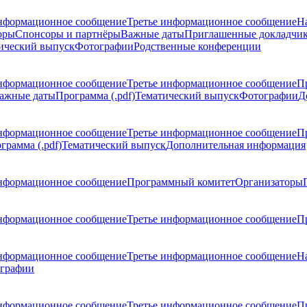
нформационное сообщение
Третье информационное сообщение
Н
оры
Спонсоры и партнёры
Важные даты
Приглашенные докладчи
ический выпуск
Фотографии
Родственные конференции
нформационное сообщение
Третье информационное сообщение
П
ажные даты
Программа (.pdf)
Тематический выпуск
Фотографии
Д
нформационное сообщение
Третье информационное сообщение
П
грамма (.pdf)
Тематический выпуск
Дополнительная информация
нформационное сообщение
Программный комитет
Организаторы
нформационное сообщение
Третье информационное сообщение
Пр
нформационное сообщение
Третье информационное сообщение
Н
графии
нформационное сообщение
Третье информационное сообщение
П