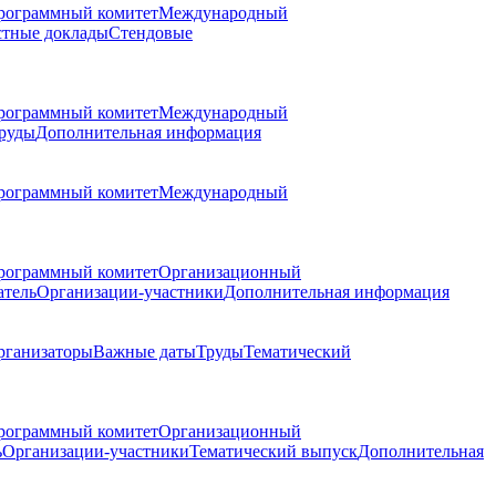
рограммный комитет
Международный
стные доклады
Стендовые
рограммный комитет
Международный
руды
Дополнительная информация
рограммный комитет
Международный
рограммный комитет
Организационный
атель
Организации-участники
Дополнительная информация
рганизаторы
Важные даты
Труды
Тематический
рограммный комитет
Организационный
ь
Организации-участники
Тематический выпуск
Дополнительная