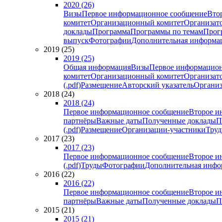
2020 (26)
Визы
Первое информационное сообщение
Вто
комитет
Организационный комитет
Организат
доклады
Программа
Программы по темам
Прогр
выпуск
Фотографии
Дополнительная информа
2019 (25)
2019 (25)
Общая информация
Визы
Первое информацион
комитет
Организационный комитет
Организат
(.pdf)
Размещение
Авторский указатель
Организ
2018 (24)
2018 (24)
Первое информационное сообщение
Второе и
партнёры
Важные даты
Полученные доклады
П
(.pdf)
Размещение
Организации-участники
Тру
2017 (23)
2017 (23)
Первое информационное сообщение
Второе и
(.pdf)
Труды
Фотографии
Дополнительная инфо
2016 (22)
2016 (22)
Первое информационное сообщение
Второе и
партнёры
Важные даты
Полученные доклады
П
2015 (21)
2015 (21)