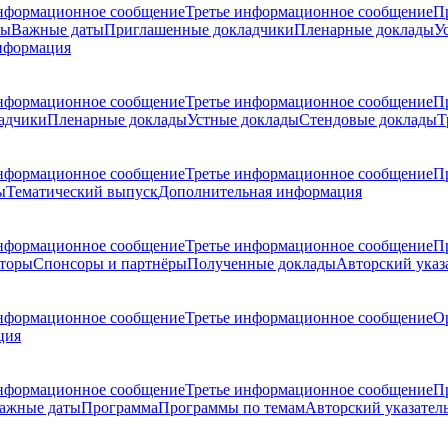
нформационное сообщение
Третье информационное сообщение
П
ры
Важные даты
Приглашенные докладчики
Пленарные доклады
У
нформация
нформационное сообщение
Третье информационное сообщение
П
адчики
Пленарные доклады
Устные доклады
Стендовые доклады
Т
нформационное сообщение
Третье информационное сообщение
П
ы
Тематический выпуск
Дополнительная информация
нформационное сообщение
Третье информационное сообщение
П
торы
Спонсоры и партнёры
Полученные доклады
Авторский указ
нформационное сообщение
Третье информационное сообщение
О
ция
нформационное сообщение
Третье информационное сообщение
П
ажные даты
Программа
Программы по темам
Авторский указател