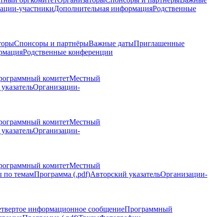
ации-участники
Дополнительная информация
Родственные
торы
Спонсоры и партнёры
Важные даты
Приглашенные
рмация
Родственные конференции
рограммный комитет
Местный
указатель
Организации-
рограммный комитет
Местный
указатель
Организации-
рограммный комитет
Местный
 по темам
Программа (.pdf)
Авторский указатель
Организации-
етвертое информационное сообщение
Программный