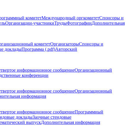
рограммный комитет
Международный оргкомитет
Спонсоры и
ель
Организации-участники
Труды
Фотографии
Дополнительная
рганизационный комитет
Организаторы
Спонсоры и
ые доклады
Программа (.pdf)
Авторский
етвертое информационное сообщение
Организационный
дственные конференции
етвертое информационное сообщение
Организационный
нительная информация
етвертое информационное сообщение
Программный
ндовые доклады
Заочные стендовые
ематический выпуск
Дополнительная информация