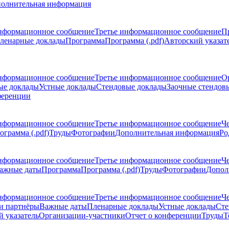
олнительная информация
нформационное сообщение
Третье информационное сообщение
П
ленарные доклады
Программа
Программа (.pdf)
Авторский указат
нформационное сообщение
Третье информационное сообщение
О
ые доклады
Устные доклады
Стендовые доклады
Заочные стендов
ференции
нформационное сообщение
Третье информационное сообщение
Ч
ограмма (.pdf)
Труды
Фотографии
Дополнительная информация
Ро
нформационное сообщение
Третье информационное сообщение
Ч
ажные даты
Программа
Программа (.pdf)
Труды
Фотографии
Допол
нформационное сообщение
Третье информационное сообщение
Ч
и партнёры
Важные даты
Пленарные доклады
Устные доклады
Сте
 указатель
Организации-участники
Отчет о конференции
Труды
Т