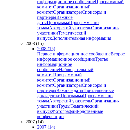
информационное сообщение
Программный
комитет
Организационный
комитет
Организаторы
Спонсоры и
партнёры
Важные
даты
Программа
Программы по
темам
Авторский указатель
Организации-
участники
Тематический
выпуск
Дополнительная информация
2008 (15)
2008 (15)
Первое информационное сообщение
Второе
информационное сообщение
Третье
информационное
сообщение
Наблюдательный
комитет
Программный
комитет
Организационный
комитет
Организаторы
Спонсоры и
партнёры
Важные даты
Приглашенные
докладчики
Программа
Программы по
темам
Авторский указатель
Организации-
участники
Труды
Тематический
выпуск
Фотографии
Родственные
конференции
2007 (14)
2007 (14)