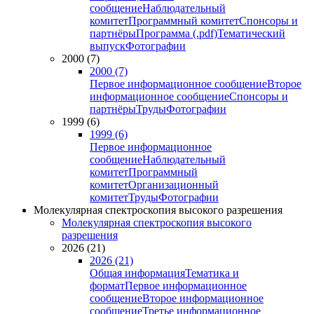
сообщение
Наблюдательный
комитет
Программный комитет
Спонсоры и
партнёры
Программа (.pdf)
Тематический
выпуск
Фотографии
2000 (7)
2000 (7)
Первое информационное сообщение
Второе
информационное сообщение
Спонсоры и
партнёры
Труды
Фотографии
1999 (6)
1999 (6)
Первое информационное
сообщение
Наблюдательный
комитет
Программный
комитет
Организационный
комитет
Труды
Фотографии
Молекулярная спектроскопия высокого разрешения
Молекулярная спектроскопия высокого
разрешения
2026 (21)
2026 (21)
Общая информация
Тематика и
формат
Первое информационное
сообщение
Второе информационное
сообщение
Третье информационное