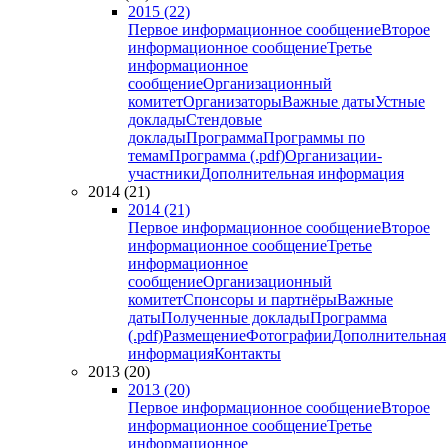
2015 (22)
Первое информационное сообщение
Второе
информационное сообщение
Третье
информационное
сообщение
Организационный
комитет
Организаторы
Важные даты
Устные
доклады
Стендовые
доклады
Программа
Программы по
темам
Программа (.pdf)
Организации-
участники
Дополнительная информация
2014 (21)
2014 (21)
Первое информационное сообщение
Второе
информационное сообщение
Третье
информационное
сообщение
Организационный
комитет
Спонсоры и партнёры
Важные
даты
Полученные доклады
Программа
(.pdf)
Размещение
Фотографии
Дополнительная
информация
Контакты
2013 (20)
2013 (20)
Первое информационное сообщение
Второе
информационное сообщение
Третье
информационное