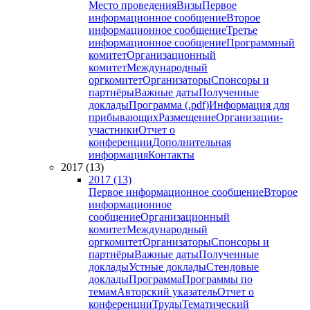
Место проведения
Визы
Первое
информационное сообщение
Второе
информационное сообщение
Третье
информационное сообщение
Программный
комитет
Организационный
комитет
Международный
оргкомитет
Организаторы
Спонсоры и
партнёры
Важные даты
Полученные
доклады
Программа (.pdf)
Информация для
прибывающих
Размещение
Организации-
участники
Отчет о
конференции
Дополнительная
информация
Контакты
2017 (13)
2017 (13)
Первое информационное сообщение
Второе
информационное
сообщение
Организационный
комитет
Международный
оргкомитет
Организаторы
Спонсоры и
партнёры
Важные даты
Полученные
доклады
Устные доклады
Стендовые
доклады
Программа
Программы по
темам
Авторский указатель
Отчет о
конференции
Труды
Тематический