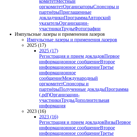
комитет
Местный
оргкомитет
Организаторы
Спонсоры и
партнёры
Приглашенные
докладчики
Программа
Авторский
указатель
Организации-
участники
Труды
Фотографии
Импульсные лазеры и применения лазеров
Импульсные лазеры и применения лазеров
2025 (17)
2025 (17)
Регистрация и прием докладов
Первое
информационное сообщение
Второе
информационное сообщение
Третье
информационное
сообщение
Международный
оргкомитет
Спонсоры и
партнёры
Полученные доклады
Программа
(.pdf)
Организации-
участники
Труды
Дополнительная
информация
2023 (16)
2023 (16)
Регистрация и прием докладов
Визы
Первое
информационное сообщение
Второе
информационное сообщение
Третье