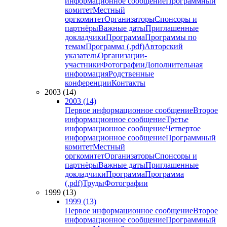
информационное сообщение
Программный
комитет
Местный
оргкомитет
Организаторы
Спонсоры и
партнёры
Важные даты
Приглашенные
докладчики
Программа
Программы по
темам
Программа (.pdf)
Авторский
указатель
Организации-
участники
Фотографии
Дополнительная
информация
Родственные
конференции
Контакты
2003 (14)
2003 (14)
Первое информационное сообщение
Второе
информационное сообщение
Третье
информационное сообщение
Четвертое
информационное сообщение
Программный
комитет
Местный
оргкомитет
Организаторы
Спонсоры и
партнёры
Важные даты
Приглашенные
докладчики
Программа
Программа
(.pdf)
Труды
Фотографии
1999 (13)
1999 (13)
Первое информационное сообщение
Второе
информационное сообщение
Программный