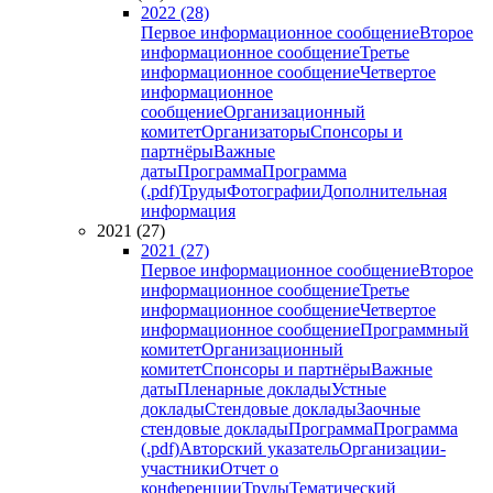
2022 (28)
Первое информационное сообщение
Второе
информационное сообщение
Третье
информационное сообщение
Четвертое
информационное
сообщение
Организационный
комитет
Организаторы
Спонсоры и
партнёры
Важные
даты
Программа
Программа
(.pdf)
Труды
Фотографии
Дополнительная
информация
2021 (27)
2021 (27)
Первое информационное сообщение
Второе
информационное сообщение
Третье
информационное сообщение
Четвертое
информационное сообщение
Программный
комитет
Организационный
комитет
Спонсоры и партнёры
Важные
даты
Пленарные доклады
Устные
доклады
Стендовые доклады
Заочные
стендовые доклады
Программа
Программа
(.pdf)
Авторский указатель
Организации-
участники
Отчет о
конференции
Труды
Тематический