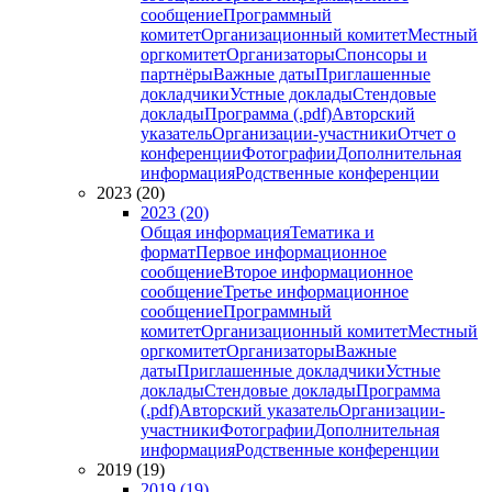
сообщение
Программный
комитет
Организационный комитет
Местный
оргкомитет
Организаторы
Спонсоры и
партнёры
Важные даты
Приглашенные
докладчики
Устные доклады
Стендовые
доклады
Программа (.pdf)
Авторский
указатель
Организации-участники
Отчет о
конференции
Фотографии
Дополнительная
информация
Родственные конференции
2023 (20)
2023 (20)
Общая информация
Тематика и
формат
Первое информационное
сообщение
Второе информационное
сообщение
Третье информационное
сообщение
Программный
комитет
Организационный комитет
Местный
оргкомитет
Организаторы
Важные
даты
Приглашенные докладчики
Устные
доклады
Стендовые доклады
Программа
(.pdf)
Авторский указатель
Организации-
участники
Фотографии
Дополнительная
информация
Родственные конференции
2019 (19)
2019 (19)