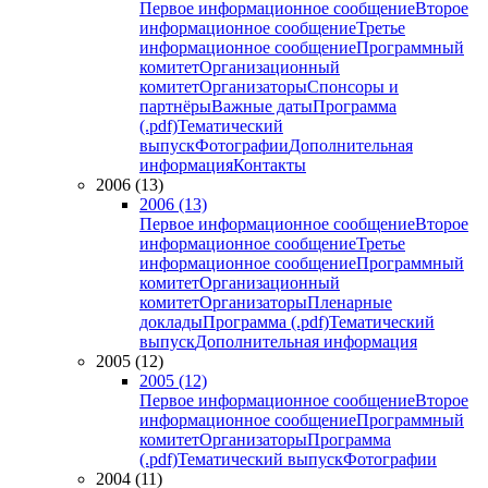
Первое информационное сообщение
Второе
информационное сообщение
Третье
информационное сообщение
Программный
комитет
Организационный
комитет
Организаторы
Спонсоры и
партнёры
Важные даты
Программа
(.pdf)
Тематический
выпуск
Фотографии
Дополнительная
информация
Контакты
2006 (13)
2006 (13)
Первое информационное сообщение
Второе
информационное сообщение
Третье
информационное сообщение
Программный
комитет
Организационный
комитет
Организаторы
Пленарные
доклады
Программа (.pdf)
Тематический
выпуск
Дополнительная информация
2005 (12)
2005 (12)
Первое информационное сообщение
Второе
информационное сообщение
Программный
комитет
Организаторы
Программа
(.pdf)
Тематический выпуск
Фотографии
2004 (11)