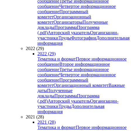
сообщение
Третье информационное
сообщение
Четвертое информационное
сообщение
Программный
комитет
Организационный
комитет
Организаторы
Полученные
доклады
Программа
Программа
(.pdf)
Авторский указатель
Организации-
участники
Труды
Фотографии
Дополнительная
информация
2022 (29)
2022 (29)
Тематика и формат
Первое информационное
сообщение
Второе информационное
сообщение
Третье информационное
сообщение
Четвертое информационное
сообщение
Программный
комитет
Организационный комитет
Важные
даты
Полученные
доклады
Программа
Программа
(.pdf)
Авторский указатель
Организации-
участники
Труды
Дополнительная
информация
2021 (28)
2021 (28)
Тематика и формат
Первое информационное