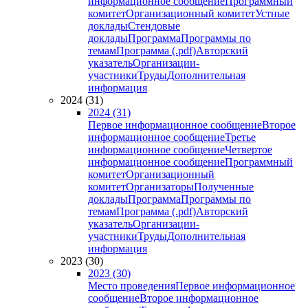
информационное сообщение
Программный
комитет
Организационный комитет
Устные
доклады
Стендовые
доклады
Программа
Программы по
темам
Программа (.pdf)
Авторский
указатель
Организации-
участники
Труды
Дополнительная
информация
2024 (31)
2024 (31)
Первое информационное сообщение
Второе
информационное сообщение
Третье
информационное сообщение
Четвертое
информационное сообщение
Программный
комитет
Организационный
комитет
Организаторы
Полученные
доклады
Программа
Программы по
темам
Программа (.pdf)
Авторский
указатель
Организации-
участники
Труды
Дополнительная
информация
2023 (30)
2023 (30)
Место проведения
Первое информационное
сообщение
Второе информационное