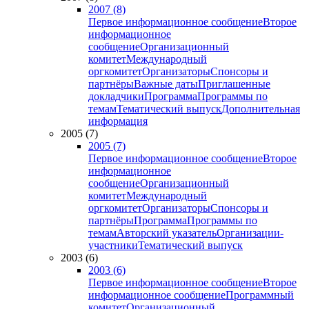
2007 (8)
Первое информационное сообщение
Второе
информационное
сообщение
Организационный
комитет
Международный
оргкомитет
Организаторы
Спонсоры и
партнёры
Важные даты
Приглашенные
докладчики
Программа
Программы по
темам
Тематический выпуск
Дополнительная
информация
2005 (7)
2005 (7)
Первое информационное сообщение
Второе
информационное
сообщение
Организационный
комитет
Международный
оргкомитет
Организаторы
Спонсоры и
партнёры
Программа
Программы по
темам
Авторский указатель
Организации-
участники
Тематический выпуск
2003 (6)
2003 (6)
Первое информационное сообщение
Второе
информационное сообщение
Программный
комитет
Организационный