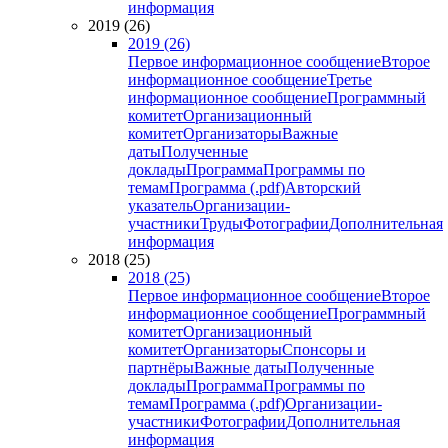
информация
2019 (26)
2019 (26)
Первое информационное сообщение
Второе
информационное сообщение
Третье
информационное сообщение
Программный
комитет
Организационный
комитет
Организаторы
Важные
даты
Полученные
доклады
Программа
Программы по
темам
Программа (.pdf)
Авторский
указатель
Организации-
участники
Труды
Фотографии
Дополнительная
информация
2018 (25)
2018 (25)
Первое информационное сообщение
Второе
информационное сообщение
Программный
комитет
Организационный
комитет
Организаторы
Спонсоры и
партнёры
Важные даты
Полученные
доклады
Программа
Программы по
темам
Программа (.pdf)
Организации-
участники
Фотографии
Дополнительная
информация