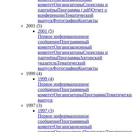
комитет
Организаторы
Спонсоры и
партнёры
Программа (.pdf)
Отчет о
конференции
Тематический
выпуск
Фотографии
Контакты
2001 (5)
2001 (5)
Первое информационное
сообщение
Программный
комитет
Организационный
комитет
Организаторы
Спонсоры и
партнёры
Программа
Авторский
указатель
Тематический
выпуск
Фотографии
Контакты
1999 (4)
1999 (4)
Первое информационное
сообщение
Программный
комитет
Организаторы
Программа
Тематически
выпуск
1997 (3)
1997 (3)
Первое информационное
сообщение
Программный
комитет
Организационный
комитет
Организаторы
Программа
Тематически