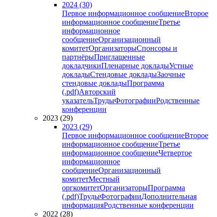
2024 (30)
Первое информационное сообщение
Второе
информационное сообщение
Третье
информационное
сообщение
Организационный
комитет
Организаторы
Спонсоры и
партнёры
Приглашенные
докладчики
Пленарные доклады
Устные
доклады
Стендовые доклады
Заочные
стендовые доклады
Программа
(.pdf)
Авторский
указатель
Труды
Фотографии
Родственные
конференции
2023 (29)
2023 (29)
Первое информационное сообщение
Второе
информационное сообщение
Третье
информационное сообщение
Четвертое
информационное
сообщение
Организационный
комитет
Местный
оргкомитет
Организаторы
Программа
(.pdf)
Труды
Фотографии
Дополнительная
информация
Родственные конференции
2022 (28)