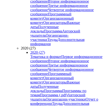
сообщение
Второе информационное
сообщение
Третье информационное
сообщение
Четвертое информационное
сообщение
Программный
комитет
Организационный
комитет
Организаторы
Важные
даты
Полученные
доклады
Программа
Авторский
указатель
Организации-
участники
Труды
Дополнительная
информация
2020 (27)
2020 (27)
Тематика и формат
Первое информационное
сообщение
Второе информационное
сообщение
Третье информационное
сообщение
Четвертое информационное
сообщение
Программный
комитет
Организационный
комитет
Организаторы
Важные
даты
Полученные
доклады
Программа
Программы по
темам
Программа (.pdf)
Авторский
указатель
Организации-участники
Отчет о
конференции
Труды
Дополнительная