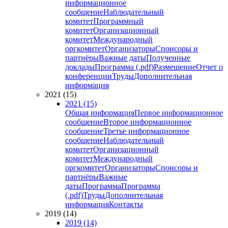
информационное
сообщение
Наблюдательный
комитет
Программный
комитет
Организационный
комитет
Международный
оргкомитет
Организаторы
Спонсоры и
партнёры
Важные даты
Полученные
доклады
Программа (.pdf)
Размещение
Отчет о
конференции
Труды
Дополнительная
информация
2021 (15)
2021 (15)
Общая информация
Первое информационное
сообщение
Второе информационное
сообщение
Третье информационное
сообщение
Наблюдательный
комитет
Организационный
комитет
Международный
оргкомитет
Организаторы
Спонсоры и
партнёры
Важные
даты
Программа
Программа
(.pdf)
Труды
Дополнительная
информация
Контакты
2019 (14)
2019 (14)