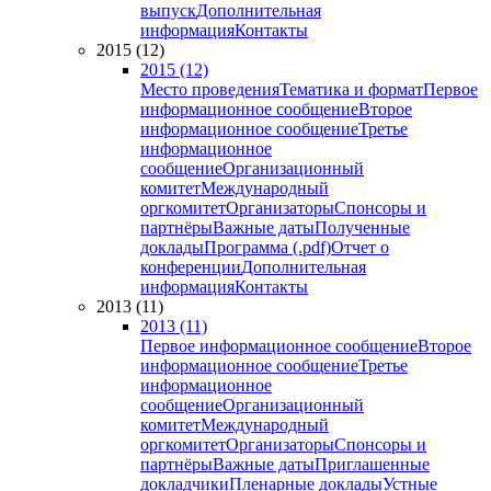
выпуск
Дополнительная
информация
Контакты
2015 (12)
2015 (12)
Место проведения
Тематика и формат
Первое
информационное сообщение
Второе
информационное сообщение
Третье
информационное
сообщение
Организационный
комитет
Международный
оргкомитет
Организаторы
Спонсоры и
партнёры
Важные даты
Полученные
доклады
Программа (.pdf)
Отчет о
конференции
Дополнительная
информация
Контакты
2013 (11)
2013 (11)
Первое информационное сообщение
Второе
информационное сообщение
Третье
информационное
сообщение
Организационный
комитет
Международный
оргкомитет
Организаторы
Спонсоры и
партнёры
Важные даты
Приглашенные
докладчики
Пленарные доклады
Устные