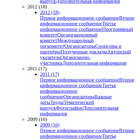
выпуск
Дополнительная информация
2012 (18)
2012 (18)
Первое информационное сообщение
Второе
информационное сообщение
Третье
информационное сообщение
Программный
комитет
Организационный
комитет
Международный
оргкомитет
Организаторы
Спонсоры и
партнёры
Полученные доклады
Авторский
указатель
Организации-
участники
Дополнительная информация
2011 (17)
2011 (17)
Первое информационное сообщение
Второе
информационное сообщение
Третье
информационное
сообщение
Организаторы
Важные
даты
Труды
Тематический
выпуск
Фотографии
Дополнительная
информация
2009 (16)
2009 (16)
Первое информационное сообщение
Второе
информационное сообщение
Третье