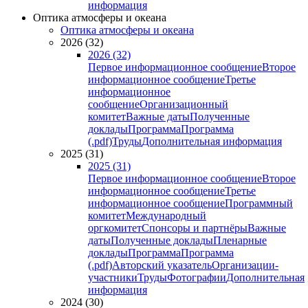
информация
Оптика атмосферы и океана
Оптика атмосферы и океана
2026 (32)
2026 (32)
Первое информационное сообщение
Второе
информационное сообщение
Третье
информационное
сообщение
Организационный
комитет
Важные даты
Полученные
доклады
Программа
Программа
(.pdf)
Труды
Дополнительная информация
2025 (31)
2025 (31)
Первое информационное сообщение
Второе
информационное сообщение
Третье
информационное сообщение
Программный
комитет
Международный
оргкомитет
Спонсоры и партнёры
Важные
даты
Полученные доклады
Пленарные
доклады
Программа
Программа
(.pdf)
Авторский указатель
Организации-
участники
Труды
Фотографии
Дополнительная
информация
2024 (30)