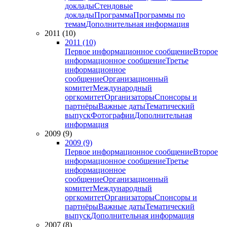
доклады
Стендовые
доклады
Программа
Программы по
темам
Дополнительная информация
2011 (10)
2011 (10)
Первое информационное сообщение
Второе
информационное сообщение
Третье
информационное
сообщение
Организационный
комитет
Международный
оргкомитет
Организаторы
Спонсоры и
партнёры
Важные даты
Тематический
выпуск
Фотографии
Дополнительная
информация
2009 (9)
2009 (9)
Первое информационное сообщение
Второе
информационное сообщение
Третье
информационное
сообщение
Организационный
комитет
Международный
оргкомитет
Организаторы
Спонсоры и
партнёры
Важные даты
Тематический
выпуск
Дополнительная информация
2007 (8)