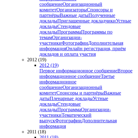
сообщение
Организационный
комитет
Организаторы
Спонсоры и
партнёры
Важные даты
Полученные
доклады
Приглашенные докладчики
Устные
доклады
Стендовые
доклады
Программа
Программы по
темам
Организации-
участники
Фотографии
Дополнительная
информация
Онлайн регистрация, приём
докладов и оплата участия
2012 (19)
2012 (19)
Первое информационное сообщение
Второе
информационное сообщение
Третье
информационное
сообщение
Организационный
комитет
Спонсоры и партнёры
Важные
даты
Пленарные доклады
Устные
доклады
Стендовые
доклады
Программа
Организации-
участники
Тематический
выпуск
Фотографии
Дополнительная
информация
2011 (18)
2011 (18)