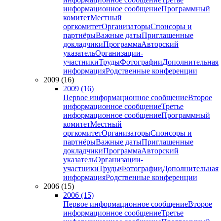
информационное сообщение
Программный
комитет
Местный
оргкомитет
Организаторы
Спонсоры и
партнёры
Важные даты
Приглашенные
докладчики
Программа
Авторский
указатель
Организации-
участники
Труды
Фотографии
Дополнительная
информация
Родственные конференции
2009 (16)
2009 (16)
Первое информационное сообщение
Второе
информационное сообщение
Третье
информационное сообщение
Программный
комитет
Местный
оргкомитет
Организаторы
Спонсоры и
партнёры
Важные даты
Приглашенные
докладчики
Программа
Авторский
указатель
Организации-
участники
Труды
Фотографии
Дополнительная
информация
Родственные конференции
2006 (15)
2006 (15)
Первое информационное сообщение
Второе
информационное сообщение
Третье