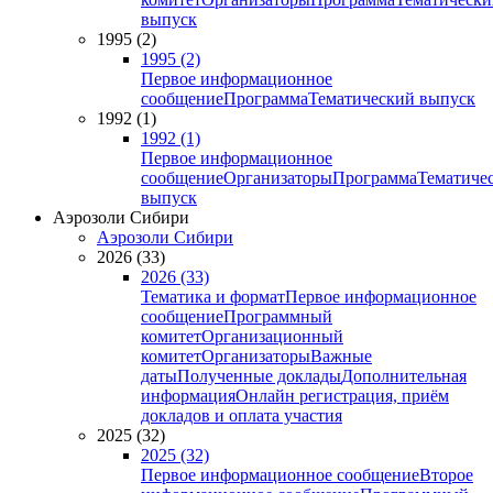
выпуск
1995 (2)
1995 (2)
Первое информационное
сообщение
Программа
Тематический выпуск
1992 (1)
1992 (1)
Первое информационное
сообщение
Организаторы
Программа
Тематиче
выпуск
Аэрозоли Сибири
Аэрозоли Сибири
2026 (33)
2026 (33)
Тематика и формат
Первое информационное
сообщение
Программный
комитет
Организационный
комитет
Организаторы
Важные
даты
Полученные доклады
Дополнительная
информация
Онлайн регистрация, приём
докладов и оплата участия
2025 (32)
2025 (32)
Первое информационное сообщение
Второе