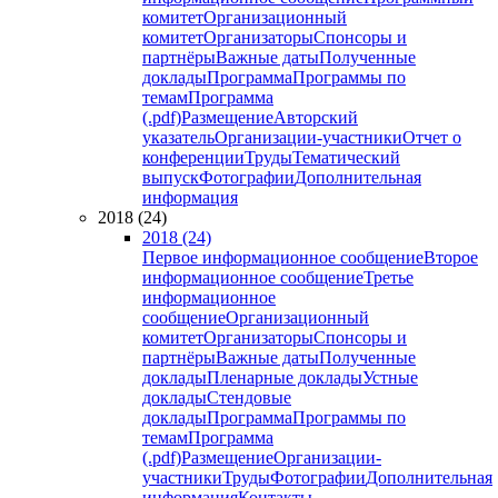
комитет
Организационный
комитет
Организаторы
Спонсоры и
партнёры
Важные даты
Полученные
доклады
Программа
Программы по
темам
Программа
(.pdf)
Размещение
Авторский
указатель
Организации-участники
Отчет о
конференции
Труды
Тематический
выпуск
Фотографии
Дополнительная
информация
2018 (24)
2018 (24)
Первое информационное сообщение
Второе
информационное сообщение
Третье
информационное
сообщение
Организационный
комитет
Организаторы
Спонсоры и
партнёры
Важные даты
Полученные
доклады
Пленарные доклады
Устные
доклады
Стендовые
доклады
Программа
Программы по
темам
Программа
(.pdf)
Размещение
Организации-
участники
Труды
Фотографии
Дополнительная
информация
Контакты