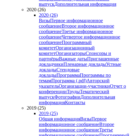
выпуск
Дополнительная информация
2020 (26)
2020 (26)
Визы
Первое информационное
сообщение
Второе информационное
сообщение
Третье информационное
сообщение
Четвертое информационное
сообщение
Программный
комитет
Организационный
комитет
Организаторы
Спонсоры и
партнёры
Важные даты
Приглашенные
докладчики
Пленарные доклады
Устные
доклады
Стендовые
доклады
Программа
Программы по
темам
Программа (.pdf)
Авторский
указатель
Организации-участники
Отчет о
конференции
Труды
Тематический
выпуск
Фотографии
Дополнительная
информация
Контакты
2019 (25)
2019 (25)
Общая информация
Визы
Первое
информационное сообщение
Второе
информационное сообщение
Третье
информационное сообщение
Программный