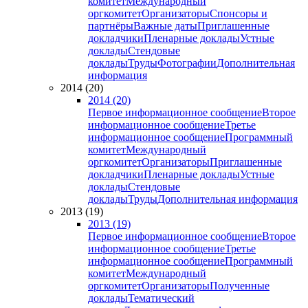
комитет
Международный
оргкомитет
Организаторы
Спонсоры и
партнёры
Важные даты
Приглашенные
докладчики
Пленарные доклады
Устные
доклады
Стендовые
доклады
Труды
Фотографии
Дополнительная
информация
2014 (20)
2014 (20)
Первое информационное сообщение
Второе
информационное сообщение
Третье
информационное сообщение
Программный
комитет
Международный
оргкомитет
Организаторы
Приглашенные
докладчики
Пленарные доклады
Устные
доклады
Стендовые
доклады
Труды
Дополнительная информация
2013 (19)
2013 (19)
Первое информационное сообщение
Второе
информационное сообщение
Третье
информационное сообщение
Программный
комитет
Международный
оргкомитет
Организаторы
Полученные
доклады
Тематический