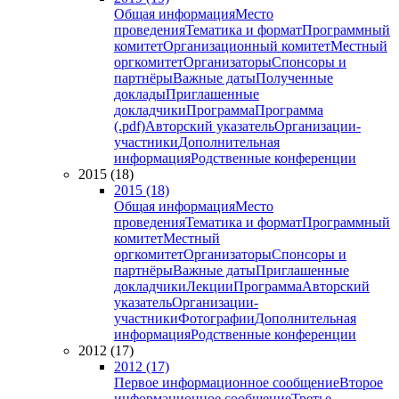
Общая информация
Место
проведения
Тематика и формат
Программный
комитет
Организационный комитет
Местный
оргкомитет
Организаторы
Спонсоры и
партнёры
Важные даты
Полученные
доклады
Приглашенные
докладчики
Программа
Программа
(.pdf)
Авторский указатель
Организации-
участники
Дополнительная
информация
Родственные конференции
2015 (18)
2015 (18)
Общая информация
Место
проведения
Тематика и формат
Программный
комитет
Местный
оргкомитет
Организаторы
Спонсоры и
партнёры
Важные даты
Приглашенные
докладчики
Лекции
Программа
Авторский
указатель
Организации-
участники
Фотографии
Дополнительная
информация
Родственные конференции
2012 (17)
2012 (17)
Первое информационное сообщение
Второе
информационное сообщение
Третье