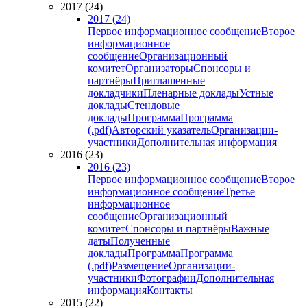
2017 (24)
2017 (24)
Первое информационное сообщение
Второе
информационное
сообщение
Организационный
комитет
Организаторы
Спонсоры и
партнёры
Приглашенные
докладчики
Пленарные доклады
Устные
доклады
Стендовые
доклады
Программа
Программа
(.pdf)
Авторский указатель
Организации-
участники
Дополнительная информация
2016 (23)
2016 (23)
Первое информационное сообщение
Второе
информационное сообщение
Третье
информационное
сообщение
Организационный
комитет
Спонсоры и партнёры
Важные
даты
Полученные
доклады
Программа
Программа
(.pdf)
Размещение
Организации-
участники
Фотографии
Дополнительная
информация
Контакты
2015 (22)