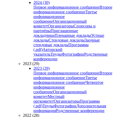
2024 (30)
Первое информационное сообщение
Второе
информационное сообщение
Третье
информационное
сообщение
Организационный
комитет
Организаторы
Спонсоры и
партнёры
Приглашенные
докладчики
Пленарные доклады
Устные
доклады
Стендовые доклады
Заочные
стендовые доклады
Программа
(.pdf)
Авторский
указатель
Труды
Фотографии
Родственные
конференции
2023 (29)
2023 (29)
Первое информационное сообщение
Второе
информационное сообщение
Третье
информационное сообщение
Четвертое
информационное
сообщение
Организационный
комитет
Местный
оргкомитет
Организаторы
Программа
(.pdf)
Труды
Фотографии
Дополнительная
информация
Родственные конференции
2022 (28)