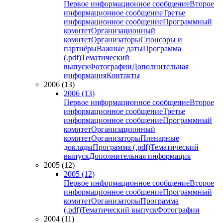
Первое информационное сообщение
Второе
информационное сообщение
Третье
информационное сообщение
Программный
комитет
Организационный
комитет
Организаторы
Спонсоры и
партнёры
Важные даты
Программа
(.pdf)
Тематический
выпуск
Фотографии
Дополнительная
информация
Контакты
2006 (13)
2006 (13)
Первое информационное сообщение
Второе
информационное сообщение
Третье
информационное сообщение
Программный
комитет
Организационный
комитет
Организаторы
Пленарные
доклады
Программа (.pdf)
Тематический
выпуск
Дополнительная информация
2005 (12)
2005 (12)
Первое информационное сообщение
Второе
информационное сообщение
Программный
комитет
Организаторы
Программа
(.pdf)
Тематический выпуск
Фотографии
2004 (11)