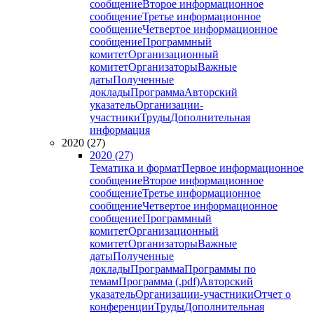
сообщение
Второе информационное
сообщение
Третье информационное
сообщение
Четвертое информационное
сообщение
Программный
комитет
Организационный
комитет
Организаторы
Важные
даты
Полученные
доклады
Программа
Авторский
указатель
Организации-
участники
Труды
Дополнительная
информация
2020 (27)
2020 (27)
Тематика и формат
Первое информационное
сообщение
Второе информационное
сообщение
Третье информационное
сообщение
Четвертое информационное
сообщение
Программный
комитет
Организационный
комитет
Организаторы
Важные
даты
Полученные
доклады
Программа
Программы по
темам
Программа (.pdf)
Авторский
указатель
Организации-участники
Отчет о
конференции
Труды
Дополнительная