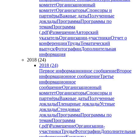
комитет
Организационный
комитет
Организаторы
Спонсоры и
партнёры
Важные даты
Полученные
доклады
Программа
Программы по
темам
Программа
(.pdf)
Размещение
Авторский
указатель
Организации-участники
Отчет о
конференции
Труды
Тематический
выпуск
Фотографии
Дополнительная
информация
2018 (24)
2018 (24)
Первое информационное сообщение
Второе
информационное сообщение
Третье
информационное
сообщение
Организационный
комитет
Организаторы
Спонсоры и
партнёры
Важные даты
Полученные
доклады
Пленарные доклады
Устные
доклады
Стендовые
доклады
Программа
Программы по
темам
Программа
(.pdf)
Размещение
Организации-
участники
Труды
Фотографии
Дополнительная
информация
Контакты