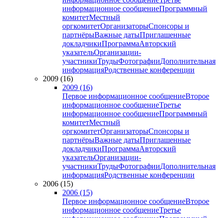
информационное сообщение
Программный
комитет
Местный
оргкомитет
Организаторы
Спонсоры и
партнёры
Важные даты
Приглашенные
докладчики
Программа
Авторский
указатель
Организации-
участники
Труды
Фотографии
Дополнительная
информация
Родственные конференции
2009 (16)
2009 (16)
Первое информационное сообщение
Второе
информационное сообщение
Третье
информационное сообщение
Программный
комитет
Местный
оргкомитет
Организаторы
Спонсоры и
партнёры
Важные даты
Приглашенные
докладчики
Программа
Авторский
указатель
Организации-
участники
Труды
Фотографии
Дополнительная
информация
Родственные конференции
2006 (15)
2006 (15)
Первое информационное сообщение
Второе
информационное сообщение
Третье