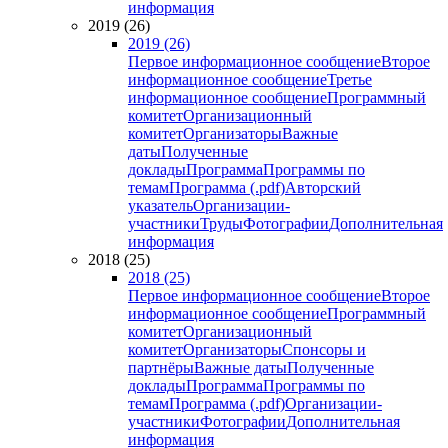
информация
2019 (26)
2019 (26)
Первое информационное сообщение
Второе
информационное сообщение
Третье
информационное сообщение
Программный
комитет
Организационный
комитет
Организаторы
Важные
даты
Полученные
доклады
Программа
Программы по
темам
Программа (.pdf)
Авторский
указатель
Организации-
участники
Труды
Фотографии
Дополнительная
информация
2018 (25)
2018 (25)
Первое информационное сообщение
Второе
информационное сообщение
Программный
комитет
Организационный
комитет
Организаторы
Спонсоры и
партнёры
Важные даты
Полученные
доклады
Программа
Программы по
темам
Программа (.pdf)
Организации-
участники
Фотографии
Дополнительная
информация