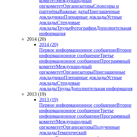
комитет
Международный
оргкомитет
Организаторы
Спонсоры и
партнёры
Важные даты
Приглашенные
докладчики
Пленарные доклады
Устные
доклады
Стендовые
доклады
Труды
Фотографии
Дополнительная
информация
2014 (20)
2014 (20)
Первое информационное сообщение
Второе
информационное сообщение
Третье
информационное сообщение
Программный
комитет
Международный
оргкомитет
Организаторы
Приглашенные
докладчики
Пленарные доклады
Устные
доклады
Стендовые
доклады
Труды
Дополнительная информация
2013 (19)
2013 (19)
Первое информационное сообщение
Второе
информационное сообщение
Третье
информационное сообщение
Программный
комитет
Международный
оргкомитет
Организаторы
Полученные
доклады
Тематический