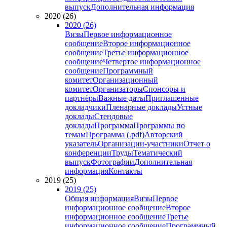
выпуск
Дополнительная информация
2020 (26)
2020 (26)
Визы
Первое информационное
сообщение
Второе информационное
сообщение
Третье информационное
сообщение
Четвертое информационное
сообщение
Программный
комитет
Организационный
комитет
Организаторы
Спонсоры и
партнёры
Важные даты
Приглашенные
докладчики
Пленарные доклады
Устные
доклады
Стендовые
доклады
Программа
Программы по
темам
Программа (.pdf)
Авторский
указатель
Организации-участники
Отчет о
конференции
Труды
Тематический
выпуск
Фотографии
Дополнительная
информация
Контакты
2019 (25)
2019 (25)
Общая информация
Визы
Первое
информационное сообщение
Второе
информационное сообщение
Третье
информационное сообщение
Программный