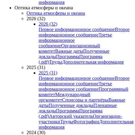
информация
Оптика атмосферы и океана
Оптика атмосферы и океана
2026 (32)
2026 (32)
Первое информационное сообщение
Второе
информационное сообщение
Третье
информационное
сообщение
Организационный
комитет
Важные даты
Полученные
доклады
Программа
Программа
(.pdf)
Труды
Дополнительная информация
2025 (31)
2025 (31)
Первое информационное сообщение
Второе
информационное сообщение
Третье
информационное сообщение
Программный
комитет
Международный
оргкомитет
Спонсоры и партнёры
Важные
даты
Полученные доклады
Пленарные
доклады
Программа
Программа
(.pdf)
Авторский указатель
Организации-
участники
Труды
Фотографии
Дополнительная
информация
2024 (30)