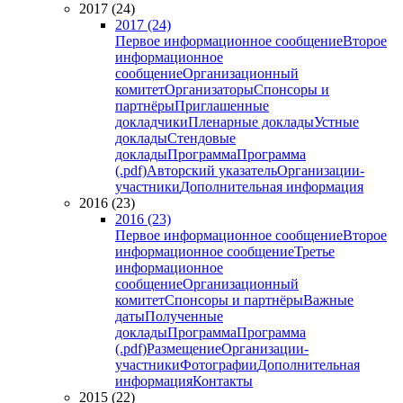
2017 (24)
2017 (24)
Первое информационное сообщение
Второе
информационное
сообщение
Организационный
комитет
Организаторы
Спонсоры и
партнёры
Приглашенные
докладчики
Пленарные доклады
Устные
доклады
Стендовые
доклады
Программа
Программа
(.pdf)
Авторский указатель
Организации-
участники
Дополнительная информация
2016 (23)
2016 (23)
Первое информационное сообщение
Второе
информационное сообщение
Третье
информационное
сообщение
Организационный
комитет
Спонсоры и партнёры
Важные
даты
Полученные
доклады
Программа
Программа
(.pdf)
Размещение
Организации-
участники
Фотографии
Дополнительная
информация
Контакты
2015 (22)