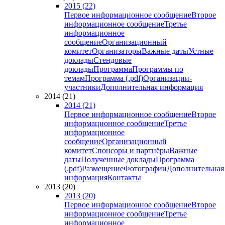
2015 (22)
Первое информационное сообщение
Второе
информационное сообщение
Третье
информационное
сообщение
Организационный
комитет
Организаторы
Важные даты
Устные
доклады
Стендовые
доклады
Программа
Программы по
темам
Программа (.pdf)
Организации-
участники
Дополнительная информация
2014 (21)
2014 (21)
Первое информационное сообщение
Второе
информационное сообщение
Третье
информационное
сообщение
Организационный
комитет
Спонсоры и партнёры
Важные
даты
Полученные доклады
Программа
(.pdf)
Размещение
Фотографии
Дополнительная
информация
Контакты
2013 (20)
2013 (20)
Первое информационное сообщение
Второе
информационное сообщение
Третье
информационное