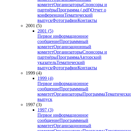
комитет
Организаторы
Спонсоры и
партнёры
Программа (.pdf)
Отчет о
конференции
Тематический
выпуск
Фотографии
Контакты
2001 (5)
2001 (5)
Первое информационное
сообщение
Программный
комитет
Организационный
комитет
Организаторы
Спонсоры и
партнёры
Программа
Авторский
указатель
Тематический
выпуск
Фотографии
Контакты
1999 (4)
1999 (4)
Первое информационное
сообщение
Программный
комитет
Организаторы
Программа
Тематически
выпуск
1997 (3)
1997 (3)
Первое информационное
сообщение
Программный
комитет
Организационный
комитет
Организаторы
Программа
Тематически