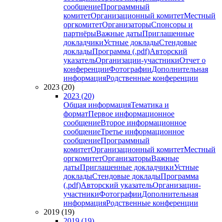
сообщение
Программный
комитет
Организационный комитет
Местный
оргкомитет
Организаторы
Спонсоры и
партнёры
Важные даты
Приглашенные
докладчики
Устные доклады
Стендовые
доклады
Программа (.pdf)
Авторский
указатель
Организации-участники
Отчет о
конференции
Фотографии
Дополнительная
информация
Родственные конференции
2023 (20)
2023 (20)
Общая информация
Тематика и
формат
Первое информационное
сообщение
Второе информационное
сообщение
Третье информационное
сообщение
Программный
комитет
Организационный комитет
Местный
оргкомитет
Организаторы
Важные
даты
Приглашенные докладчики
Устные
доклады
Стендовые доклады
Программа
(.pdf)
Авторский указатель
Организации-
участники
Фотографии
Дополнительная
информация
Родственные конференции
2019 (19)
2019 (19)