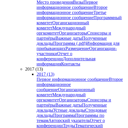
Место проведения
Визы
Первое
информационное сообщение
Второе
информационное сообщение
Третье
информационное сообщение
Программный
комитет
Организационный
комитет
Международный
оргкомитет
Организаторы
Спонсоры и
партнёры
Важные даты
Полученные
доклады
Программа (.pdf)
Информация для
прибывающих
Размещение
Организации-
участники
Отчет о
конференции
Дополнительная
информация
Контакты
2017 (13)
2017 (13)
Первое информационное сообщение
Второе
информационное
сообщение
Организационный
комитет
Международный
оргкомитет
Организаторы
Спонсоры и
партнёры
Важные даты
Полученные
доклады
Устные доклады
Стендовые
доклады
Программа
Программы по
темам
Авторский указатель
Отчет о
конференции
Труды
Тематический