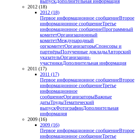
выпуск
Дополнительная информация
2012 (18)
2012 (18)
Первое информационное сообщение
Второе
информационное сообщение
Третье
информационное сообщение
Программный
комитет
Организационный
комитет
Международный
оргкомитет
Организаторы
Спонсоры и
партнёры
Полученные доклады
Авторский
указатель
Организации-
участники
Дополнительная информация
2011 (17)
2011 (17)
Первое информационное сообщение
Второе
информационное сообщение
Третье
информационное
сообщение
Организаторы
Важные
даты
Труды
Тематический
выпуск
Фотографии
Дополнительная
информация
2009 (16)
2009 (16)
Первое информационное сообщение
Второе
информационное сообщение
Третье