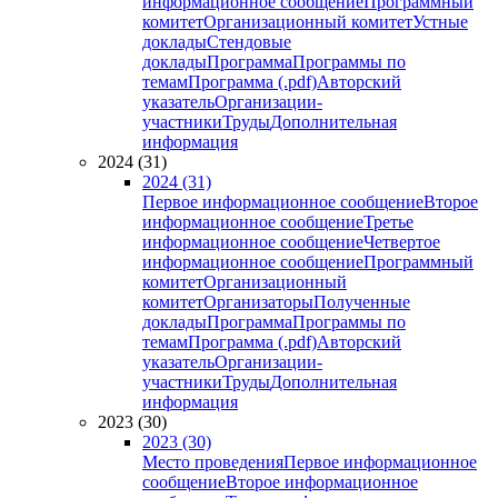
информационное сообщение
Программный
комитет
Организационный комитет
Устные
доклады
Стендовые
доклады
Программа
Программы по
темам
Программа (.pdf)
Авторский
указатель
Организации-
участники
Труды
Дополнительная
информация
2024 (31)
2024 (31)
Первое информационное сообщение
Второе
информационное сообщение
Третье
информационное сообщение
Четвертое
информационное сообщение
Программный
комитет
Организационный
комитет
Организаторы
Полученные
доклады
Программа
Программы по
темам
Программа (.pdf)
Авторский
указатель
Организации-
участники
Труды
Дополнительная
информация
2023 (30)
2023 (30)
Место проведения
Первое информационное
сообщение
Второе информационное