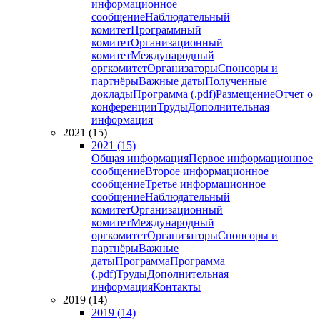
информационное
сообщение
Наблюдательный
комитет
Программный
комитет
Организационный
комитет
Международный
оргкомитет
Организаторы
Спонсоры и
партнёры
Важные даты
Полученные
доклады
Программа (.pdf)
Размещение
Отчет о
конференции
Труды
Дополнительная
информация
2021 (15)
2021 (15)
Общая информация
Первое информационное
сообщение
Второе информационное
сообщение
Третье информационное
сообщение
Наблюдательный
комитет
Организационный
комитет
Международный
оргкомитет
Организаторы
Спонсоры и
партнёры
Важные
даты
Программа
Программа
(.pdf)
Труды
Дополнительная
информация
Контакты
2019 (14)
2019 (14)