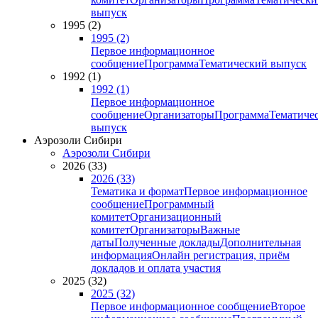
выпуск
1995 (2)
1995 (2)
Первое информационное
сообщение
Программа
Тематический выпуск
1992 (1)
1992 (1)
Первое информационное
сообщение
Организаторы
Программа
Тематиче
выпуск
Аэрозоли Сибири
Аэрозоли Сибири
2026 (33)
2026 (33)
Тематика и формат
Первое информационное
сообщение
Программный
комитет
Организационный
комитет
Организаторы
Важные
даты
Полученные доклады
Дополнительная
информация
Онлайн регистрация, приём
докладов и оплата участия
2025 (32)
2025 (32)
Первое информационное сообщение
Второе