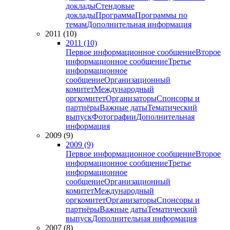
доклады
Стендовые
доклады
Программа
Программы по
темам
Дополнительная информация
2011 (10)
2011 (10)
Первое информационное сообщение
Второе
информационное сообщение
Третье
информационное
сообщение
Организационный
комитет
Международный
оргкомитет
Организаторы
Спонсоры и
партнёры
Важные даты
Тематический
выпуск
Фотографии
Дополнительная
информация
2009 (9)
2009 (9)
Первое информационное сообщение
Второе
информационное сообщение
Третье
информационное
сообщение
Организационный
комитет
Международный
оргкомитет
Организаторы
Спонсоры и
партнёры
Важные даты
Тематический
выпуск
Дополнительная информация
2007 (8)