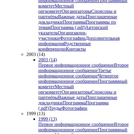
информационное сообщение
Программный
комитет
Местный
оргкомитет
Организаторы
Спонсоры и
партнёры
Важные даты
Приглашенные
докладчики
Программа
Программы по
темам
Программа (.pdf)
Авторский
указатель
Организации-
участники
Фотографии
Дополнительная
информация
Родственные
конференции
Контакты
2003 (14)
2003 (14)
Первое информационное сообщение
Второе
информационное сообщение
Третье
информационное сообщение
Четвертое
информационное сообщение
Программный
комитет
Местный
оргкомитет
Организаторы
Спонсоры и
партнёры
Важные даты
Приглашенные
докладчики
Программа
Программа
(.pdf)
Труды
Фотографии
1999 (13)
1999 (13)
Первое информационное сообщение
Второе
информационное сообщение
Программный