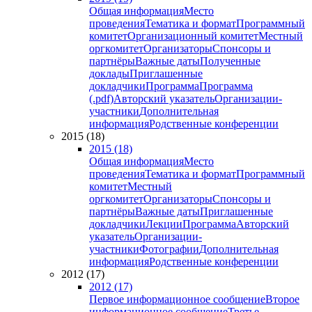
Общая информация
Место
проведения
Тематика и формат
Программный
комитет
Организационный комитет
Местный
оргкомитет
Организаторы
Спонсоры и
партнёры
Важные даты
Полученные
доклады
Приглашенные
докладчики
Программа
Программа
(.pdf)
Авторский указатель
Организации-
участники
Дополнительная
информация
Родственные конференции
2015 (18)
2015 (18)
Общая информация
Место
проведения
Тематика и формат
Программный
комитет
Местный
оргкомитет
Организаторы
Спонсоры и
партнёры
Важные даты
Приглашенные
докладчики
Лекции
Программа
Авторский
указатель
Организации-
участники
Фотографии
Дополнительная
информация
Родственные конференции
2012 (17)
2012 (17)
Первое информационное сообщение
Второе
информационное сообщение
Третье