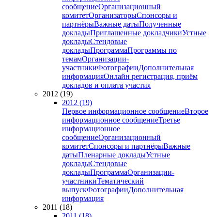
сообщение
Организационный
комитет
Организаторы
Спонсоры и
партнёры
Важные даты
Полученные
доклады
Приглашенные докладчики
Устные
доклады
Стендовые
доклады
Программа
Программы по
темам
Организации-
участники
Фотографии
Дополнительная
информация
Онлайн регистрация, приём
докладов и оплата участия
2012 (19)
2012 (19)
Первое информационное сообщение
Второе
информационное сообщение
Третье
информационное
сообщение
Организационный
комитет
Спонсоры и партнёры
Важные
даты
Пленарные доклады
Устные
доклады
Стендовые
доклады
Программа
Организации-
участники
Тематический
выпуск
Фотографии
Дополнительная
информация
2011 (18)
2011 (18)