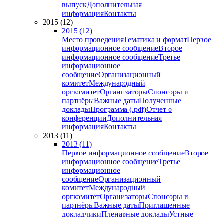
выпуск
Дополнительная
информация
Контакты
2015 (12)
2015 (12)
Место проведения
Тематика и формат
Первое
информационное сообщение
Второе
информационное сообщение
Третье
информационное
сообщение
Организационный
комитет
Международный
оргкомитет
Организаторы
Спонсоры и
партнёры
Важные даты
Полученные
доклады
Программа (.pdf)
Отчет о
конференции
Дополнительная
информация
Контакты
2013 (11)
2013 (11)
Первое информационное сообщение
Второе
информационное сообщение
Третье
информационное
сообщение
Организационный
комитет
Международный
оргкомитет
Организаторы
Спонсоры и
партнёры
Важные даты
Приглашенные
докладчики
Пленарные доклады
Устные