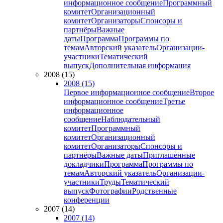
информационное сообщение
Программный
комитет
Организационный
комитет
Организаторы
Спонсоры и
партнёры
Важные
даты
Программа
Программы по
темам
Авторский указатель
Организации-
участники
Тематический
выпуск
Дополнительная информация
2008 (15)
2008 (15)
Первое информационное сообщение
Второе
информационное сообщение
Третье
информационное
сообщение
Наблюдательный
комитет
Программный
комитет
Организационный
комитет
Организаторы
Спонсоры и
партнёры
Важные даты
Приглашенные
докладчики
Программа
Программы по
темам
Авторский указатель
Организации-
участники
Труды
Тематический
выпуск
Фотографии
Родственные
конференции
2007 (14)
2007 (14)