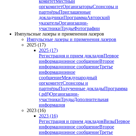
комитет
Местный
оргкомитет
Организаторы
Спонсоры и
партнёры
Приглашенные
докладчики
Программа
Авторский
указатель
Организации-
участники
Труды
Фотографии
Импульсные лазеры и применения лазеров
Импульсные лазеры и применения лазеров
2025 (17)
2025 (17)
Регистрация и прием докладов
Первое
информационное сообщение
Второе
информационное сообщение
Третье
информационное
сообщение
Международный
оргкомитет
Спонсоры и
партнёры
Полученные доклады
Программа
(.pdf)
Организации-
участники
Труды
Дополнительная
информация
2023 (16)
2023 (16)
Регистрация и прием докладов
Визы
Первое
информационное сообщение
Второе
информационное сообщение
Третье