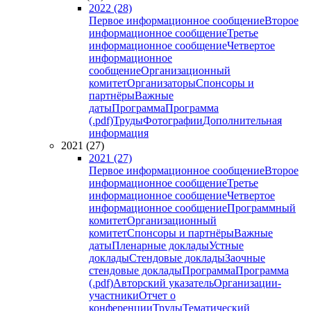
2022 (28)
Первое информационное сообщение
Второе
информационное сообщение
Третье
информационное сообщение
Четвертое
информационное
сообщение
Организационный
комитет
Организаторы
Спонсоры и
партнёры
Важные
даты
Программа
Программа
(.pdf)
Труды
Фотографии
Дополнительная
информация
2021 (27)
2021 (27)
Первое информационное сообщение
Второе
информационное сообщение
Третье
информационное сообщение
Четвертое
информационное сообщение
Программный
комитет
Организационный
комитет
Спонсоры и партнёры
Важные
даты
Пленарные доклады
Устные
доклады
Стендовые доклады
Заочные
стендовые доклады
Программа
Программа
(.pdf)
Авторский указатель
Организации-
участники
Отчет о
конференции
Труды
Тематический