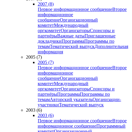
2007 (8)
Первое информационное сообщение
Второе
информационное
сообщение
Организационный
комитет
Международный
оргкомитет
Организаторы
Спонсоры и
партнёры
Важные даты
Приглашенные
докладчики
Программа
Программы по
темам
Тематический выпуск
Дополнительная
информация
2005 (7)
2005 (7)
Первое информационное сообщение
Второе
информационное
сообщение
Организационный
комитет
Международный
оргкомитет
Организаторы
Спонсоры и
партнёры
Программа
Программы по
темам
Авторский указатель
Организации-
участники
Тематический выпуск
2003 (6)
2003 (6)
Первое информационное сообщение
Второе
информационное сообщение
Программный
комитет
Организационный