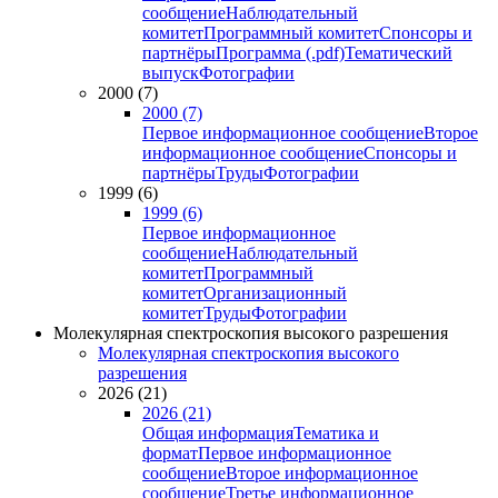
сообщение
Наблюдательный
комитет
Программный комитет
Спонсоры и
партнёры
Программа (.pdf)
Тематический
выпуск
Фотографии
2000 (7)
2000 (7)
Первое информационное сообщение
Второе
информационное сообщение
Спонсоры и
партнёры
Труды
Фотографии
1999 (6)
1999 (6)
Первое информационное
сообщение
Наблюдательный
комитет
Программный
комитет
Организационный
комитет
Труды
Фотографии
Молекулярная спектроскопия высокого разрешения
Молекулярная спектроскопия высокого
разрешения
2026 (21)
2026 (21)
Общая информация
Тематика и
формат
Первое информационное
сообщение
Второе информационное
сообщение
Третье информационное