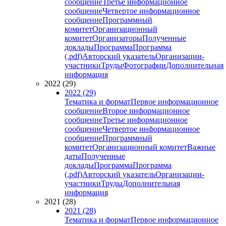
сообщение
Третье информационное
сообщение
Четвертое информационное
сообщение
Программный
комитет
Организационный
комитет
Организаторы
Полученные
доклады
Программа
Программа
(.pdf)
Авторский указатель
Организации-
участники
Труды
Фотографии
Дополнительная
информация
2022 (29)
2022 (29)
Тематика и формат
Первое информационное
сообщение
Второе информационное
сообщение
Третье информационное
сообщение
Четвертое информационное
сообщение
Программный
комитет
Организационный комитет
Важные
даты
Полученные
доклады
Программа
Программа
(.pdf)
Авторский указатель
Организации-
участники
Труды
Дополнительная
информация
2021 (28)
2021 (28)
Тематика и формат
Первое информационное