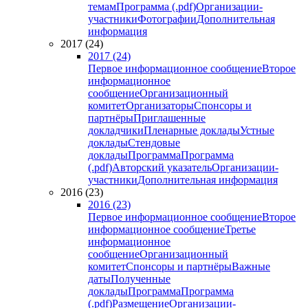
темам
Программа (.pdf)
Организации-
участники
Фотографии
Дополнительная
информация
2017 (24)
2017 (24)
Первое информационное сообщение
Второе
информационное
сообщение
Организационный
комитет
Организаторы
Спонсоры и
партнёры
Приглашенные
докладчики
Пленарные доклады
Устные
доклады
Стендовые
доклады
Программа
Программа
(.pdf)
Авторский указатель
Организации-
участники
Дополнительная информация
2016 (23)
2016 (23)
Первое информационное сообщение
Второе
информационное сообщение
Третье
информационное
сообщение
Организационный
комитет
Спонсоры и партнёры
Важные
даты
Полученные
доклады
Программа
Программа
(.pdf)
Размещение
Организации-