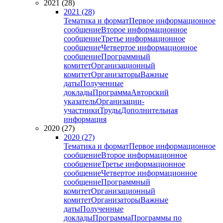
2021 (28)
2021 (28)
Тематика и формат
Первое информационное
сообщение
Второе информационное
сообщение
Третье информационное
сообщение
Четвертое информационное
сообщение
Программный
комитет
Организационный
комитет
Организаторы
Важные
даты
Полученные
доклады
Программа
Авторский
указатель
Организации-
участники
Труды
Дополнительная
информация
2020 (27)
2020 (27)
Тематика и формат
Первое информационное
сообщение
Второе информационное
сообщение
Третье информационное
сообщение
Четвертое информационное
сообщение
Программный
комитет
Организационный
комитет
Организаторы
Важные
даты
Полученные
доклады
Программа
Программы по