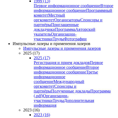
1999 (13)
Первое информационное сообщение
Второе
информационное сообщение
Программный
комитет
Местный
оргкомитет
Организаторы
Спонсоры и
партнёры
Приглашенные
докладчики
Программа
Авторский
указатель
Организации-
участники
Труды
Фотографии
Импульсные лазеры и применения лазеров
Импульсные лазеры и применения лазеров
2025 (17)
2025 (17)
Регистрация и прием докладов
Первое
информационное сообщение
Второе
информационное сообщение
Третье
информационное
сообщение
Международный
оргкомитет
Спонсоры и
партнёры
Полученные доклады
Программа
(.pdf)
Организации-
участники
Труды
Дополнительная
информация
2023 (16)
2023 (16)