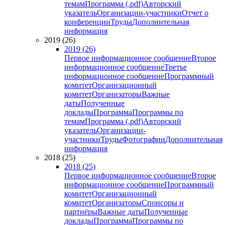
темам
Программа (.pdf)
Авторский
указатель
Организации-участники
Отчет о
конференции
Труды
Дополнительная
информация
2019 (26)
2019 (26)
Первое информационное сообщение
Второе
информационное сообщение
Третье
информационное сообщение
Программный
комитет
Организационный
комитет
Организаторы
Важные
даты
Полученные
доклады
Программа
Программы по
темам
Программа (.pdf)
Авторский
указатель
Организации-
участники
Труды
Фотографии
Дополнительная
информация
2018 (25)
2018 (25)
Первое информационное сообщение
Второе
информационное сообщение
Программный
комитет
Организационный
комитет
Организаторы
Спонсоры и
партнёры
Важные даты
Полученные
доклады
Программа
Программы по