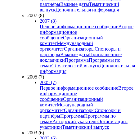
партнёры
Важные даты
Тематический
выпуск
Дополнительная информация
2007 (8)
2007 (8)
Первое информационное сообщение
Второе
информационное
сообщение
Организационный
комитет
Международный
оргкомитет
Организаторы
Спонсоры и
партнёры
Важные даты
Приглашенные
докладчики
Программа
Программы по
темам
Тематический выпуск
Дополнительная
информация
2005 (7)
2005 (7)
Первое информационное сообщение
Второе
информационное
сообщение
Организационный
комитет
Международный
оргкомитет
Организаторы
Спонсоры и
партнёры
Программа
Программы по
темам
Авторский указатель
Организации-
участники
Тематический выпуск
2003 (6)
2003 (6)