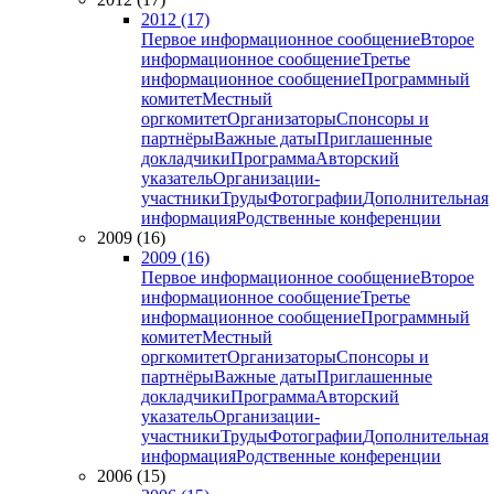
2012 (17)
Первое информационное сообщение
Второе
информационное сообщение
Третье
информационное сообщение
Программный
комитет
Местный
оргкомитет
Организаторы
Спонсоры и
партнёры
Важные даты
Приглашенные
докладчики
Программа
Авторский
указатель
Организации-
участники
Труды
Фотографии
Дополнительная
информация
Родственные конференции
2009 (16)
2009 (16)
Первое информационное сообщение
Второе
информационное сообщение
Третье
информационное сообщение
Программный
комитет
Местный
оргкомитет
Организаторы
Спонсоры и
партнёры
Важные даты
Приглашенные
докладчики
Программа
Авторский
указатель
Организации-
участники
Труды
Фотографии
Дополнительная
информация
Родственные конференции
2006 (15)