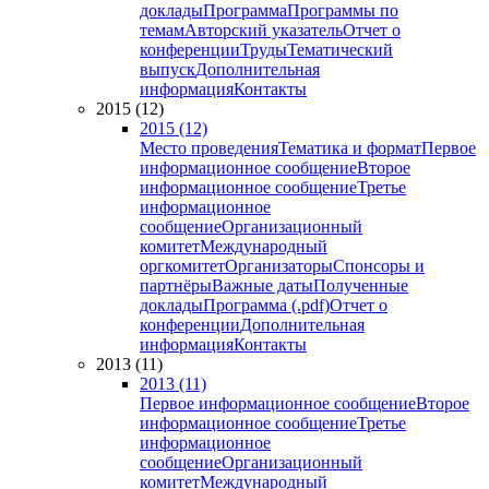
доклады
Программа
Программы по
темам
Авторский указатель
Отчет о
конференции
Труды
Тематический
выпуск
Дополнительная
информация
Контакты
2015 (12)
2015 (12)
Место проведения
Тематика и формат
Первое
информационное сообщение
Второе
информационное сообщение
Третье
информационное
сообщение
Организационный
комитет
Международный
оргкомитет
Организаторы
Спонсоры и
партнёры
Важные даты
Полученные
доклады
Программа (.pdf)
Отчет о
конференции
Дополнительная
информация
Контакты
2013 (11)
2013 (11)
Первое информационное сообщение
Второе
информационное сообщение
Третье
информационное
сообщение
Организационный
комитет
Международный