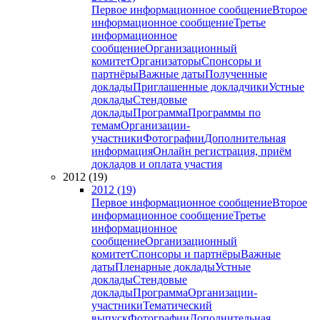
Первое информационное сообщение
Второе
информационное сообщение
Третье
информационное
сообщение
Организационный
комитет
Организаторы
Спонсоры и
партнёры
Важные даты
Полученные
доклады
Приглашенные докладчики
Устные
доклады
Стендовые
доклады
Программа
Программы по
темам
Организации-
участники
Фотографии
Дополнительная
информация
Онлайн регистрация, приём
докладов и оплата участия
2012 (19)
2012 (19)
Первое информационное сообщение
Второе
информационное сообщение
Третье
информационное
сообщение
Организационный
комитет
Спонсоры и партнёры
Важные
даты
Пленарные доклады
Устные
доклады
Стендовые
доклады
Программа
Организации-
участники
Тематический
выпуск
Фотографии
Дополнительная