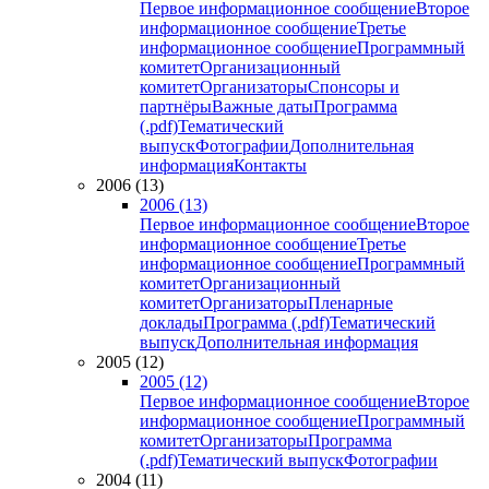
Первое информационное сообщение
Второе
информационное сообщение
Третье
информационное сообщение
Программный
комитет
Организационный
комитет
Организаторы
Спонсоры и
партнёры
Важные даты
Программа
(.pdf)
Тематический
выпуск
Фотографии
Дополнительная
информация
Контакты
2006 (13)
2006 (13)
Первое информационное сообщение
Второе
информационное сообщение
Третье
информационное сообщение
Программный
комитет
Организационный
комитет
Организаторы
Пленарные
доклады
Программа (.pdf)
Тематический
выпуск
Дополнительная информация
2005 (12)
2005 (12)
Первое информационное сообщение
Второе
информационное сообщение
Программный
комитет
Организаторы
Программа
(.pdf)
Тематический выпуск
Фотографии
2004 (11)