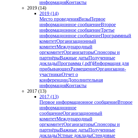
информация
Контакты
2019 (14)
2019 (14)
Место проведения
Визы
Первое
информационное сообщение
Второе
информационное сообщение
Третье
информационное сообщение
Программный
комитет
Организационный
комитет
Международный
оргкомитет
Организаторы
Спонсоры и
партнёры
Важные даты
Полученные
доклады
Программа (.pdf)
Информация для
прибывающих
Размещение
Организации-
участники
Отчет о
конференции
Дополнительная
информация
Контакты
2017 (13)
2017 (13)
Первое информационное сообщение
Второе
информационное
сообщение
Организационный
комитет
Международный
оргкомитет
Организаторы
Спонсоры и
партнёры
Важные даты
Полученные
доклады
Устные доклады
Стендовые