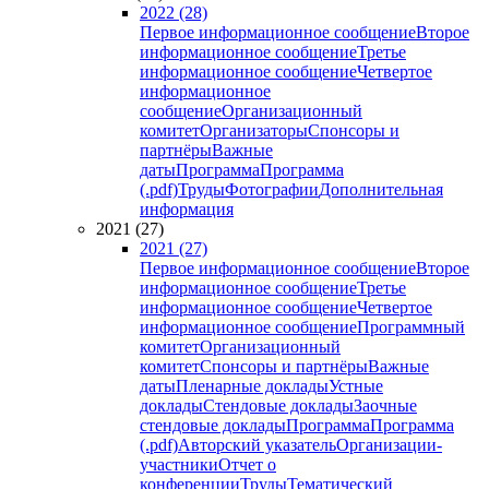
2022 (28)
Первое информационное сообщение
Второе
информационное сообщение
Третье
информационное сообщение
Четвертое
информационное
сообщение
Организационный
комитет
Организаторы
Спонсоры и
партнёры
Важные
даты
Программа
Программа
(.pdf)
Труды
Фотографии
Дополнительная
информация
2021 (27)
2021 (27)
Первое информационное сообщение
Второе
информационное сообщение
Третье
информационное сообщение
Четвертое
информационное сообщение
Программный
комитет
Организационный
комитет
Спонсоры и партнёры
Важные
даты
Пленарные доклады
Устные
доклады
Стендовые доклады
Заочные
стендовые доклады
Программа
Программа
(.pdf)
Авторский указатель
Организации-
участники
Отчет о
конференции
Труды
Тематический