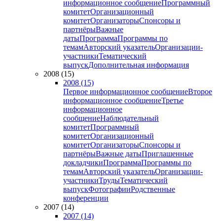
информационное сообщение
Программный
комитет
Организационный
комитет
Организаторы
Спонсоры и
партнёры
Важные
даты
Программа
Программы по
темам
Авторский указатель
Организации-
участники
Тематический
выпуск
Дополнительная информация
2008 (15)
2008 (15)
Первое информационное сообщение
Второе
информационное сообщение
Третье
информационное
сообщение
Наблюдательный
комитет
Программный
комитет
Организационный
комитет
Организаторы
Спонсоры и
партнёры
Важные даты
Приглашенные
докладчики
Программа
Программы по
темам
Авторский указатель
Организации-
участники
Труды
Тематический
выпуск
Фотографии
Родственные
конференции
2007 (14)
2007 (14)