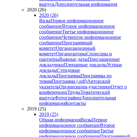
выпуск
Дополнительная информация
2020 (26)
2020 (26)
Визы
Первое информационное
сообщение
Второе информационное
сообщение
Третье информационное
сообщение
Четвертое информационное
сообщение
Программный
комитет
Организационный
комитет
Организаторы
Спонсоры и
партнёры
Важные даты
Приглашенные
докладчики
Пленарные доклады
Устные
доклады
Стендовые
доклады
Программа
Программы по
темам
Программа (.pdf)
Авторский
указатель
Организации-участники
Отчет о
конференции
Труды
Тематический
выпуск
Фотографии
Дополнительная
информация
Контакты
2019 (25)
2019 (25)
Общая информация
Визы
Первое
информационное сообщение
Второе
информационное сообщение
Третье
информационное сообщение
Программный