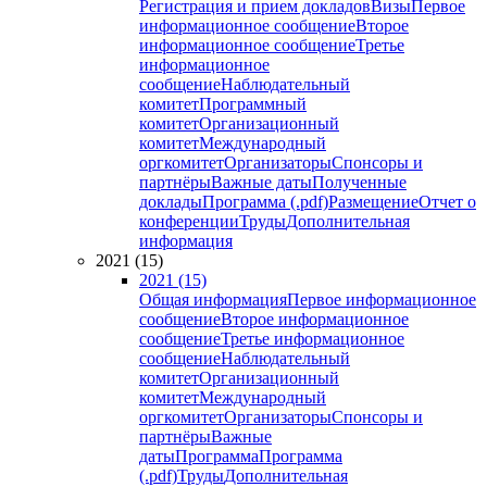
Регистрация и прием докладов
Визы
Первое
информационное сообщение
Второе
информационное сообщение
Третье
информационное
сообщение
Наблюдательный
комитет
Программный
комитет
Организационный
комитет
Международный
оргкомитет
Организаторы
Спонсоры и
партнёры
Важные даты
Полученные
доклады
Программа (.pdf)
Размещение
Отчет о
конференции
Труды
Дополнительная
информация
2021 (15)
2021 (15)
Общая информация
Первое информационное
сообщение
Второе информационное
сообщение
Третье информационное
сообщение
Наблюдательный
комитет
Организационный
комитет
Международный
оргкомитет
Организаторы
Спонсоры и
партнёры
Важные
даты
Программа
Программа
(.pdf)
Труды
Дополнительная