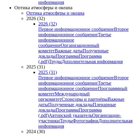
информация
Оптика атмосферы и океана
Оптика атмосферы и океана
2026 (32)
2026 (32)
Первое информационное сообщение
Второе
информационное сообщение
Третье
информационное
сообщение
Организационный
комитет
Важные даты
Полученные
доклады
Программа
Программа
(.pdf)
Труды
Дополнительная информация
2025 (31)
2025 (31)
Первое информационное сообщение
Второе
информационное сообщение
Третье
информационное сообщение
Программный
комитет
Международный
оргкомитет
Спонсоры и партнёры
Важные
даты
Полученные доклады
Пленарные
доклады
Программа
Программа
(.pdf)
Авторский указатель
Организации-
участники
Труды
Фотографии
Дополнительная
информация
2024 (30)