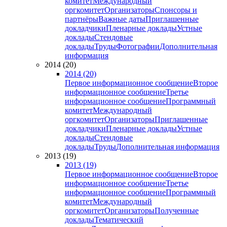
комитет
Международный
оргкомитет
Организаторы
Спонсоры и
партнёры
Важные даты
Приглашенные
докладчики
Пленарные доклады
Устные
доклады
Стендовые
доклады
Труды
Фотографии
Дополнительная
информация
2014 (20)
2014 (20)
Первое информационное сообщение
Второе
информационное сообщение
Третье
информационное сообщение
Программный
комитет
Международный
оргкомитет
Организаторы
Приглашенные
докладчики
Пленарные доклады
Устные
доклады
Стендовые
доклады
Труды
Дополнительная информация
2013 (19)
2013 (19)
Первое информационное сообщение
Второе
информационное сообщение
Третье
информационное сообщение
Программный
комитет
Международный
оргкомитет
Организаторы
Полученные
доклады
Тематический