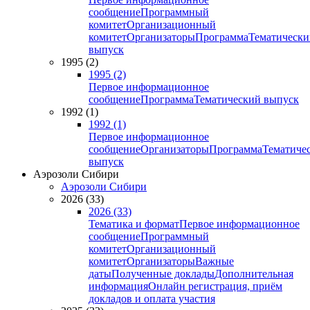
сообщение
Программный
комитет
Организационный
комитет
Организаторы
Программа
Тематически
выпуск
1995 (2)
1995 (2)
Первое информационное
сообщение
Программа
Тематический выпуск
1992 (1)
1992 (1)
Первое информационное
сообщение
Организаторы
Программа
Тематиче
выпуск
Аэрозоли Сибири
Аэрозоли Сибири
2026 (33)
2026 (33)
Тематика и формат
Первое информационное
сообщение
Программный
комитет
Организационный
комитет
Организаторы
Важные
даты
Полученные доклады
Дополнительная
информация
Онлайн регистрация, приём
докладов и оплата участия