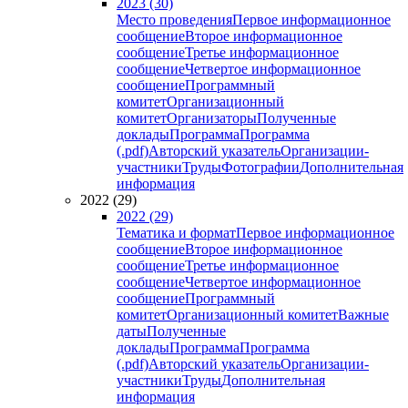
2023 (30)
Место проведения
Первое информационное
сообщение
Второе информационное
сообщение
Третье информационное
сообщение
Четвертое информационное
сообщение
Программный
комитет
Организационный
комитет
Организаторы
Полученные
доклады
Программа
Программа
(.pdf)
Авторский указатель
Организации-
участники
Труды
Фотографии
Дополнительная
информация
2022 (29)
2022 (29)
Тематика и формат
Первое информационное
сообщение
Второе информационное
сообщение
Третье информационное
сообщение
Четвертое информационное
сообщение
Программный
комитет
Организационный комитет
Важные
даты
Полученные
доклады
Программа
Программа
(.pdf)
Авторский указатель
Организации-
участники
Труды
Дополнительная
информация