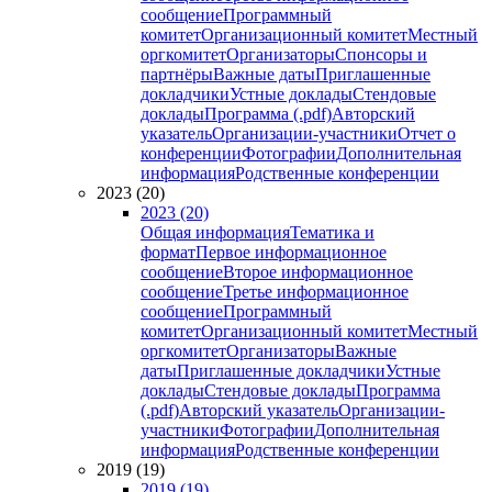
сообщение
Программный
комитет
Организационный комитет
Местный
оргкомитет
Организаторы
Спонсоры и
партнёры
Важные даты
Приглашенные
докладчики
Устные доклады
Стендовые
доклады
Программа (.pdf)
Авторский
указатель
Организации-участники
Отчет о
конференции
Фотографии
Дополнительная
информация
Родственные конференции
2023 (20)
2023 (20)
Общая информация
Тематика и
формат
Первое информационное
сообщение
Второе информационное
сообщение
Третье информационное
сообщение
Программный
комитет
Организационный комитет
Местный
оргкомитет
Организаторы
Важные
даты
Приглашенные докладчики
Устные
доклады
Стендовые доклады
Программа
(.pdf)
Авторский указатель
Организации-
участники
Фотографии
Дополнительная
информация
Родственные конференции
2019 (19)
2019 (19)