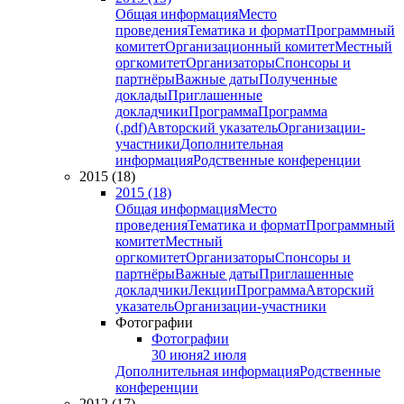
Общая информация
Место
проведения
Тематика и формат
Программный
комитет
Организационный комитет
Местный
оргкомитет
Организаторы
Спонсоры и
партнёры
Важные даты
Полученные
доклады
Приглашенные
докладчики
Программа
Программа
(.pdf)
Авторский указатель
Организации-
участники
Дополнительная
информация
Родственные конференции
2015 (18)
2015 (18)
Общая информация
Место
проведения
Тематика и формат
Программный
комитет
Местный
оргкомитет
Организаторы
Спонсоры и
партнёры
Важные даты
Приглашенные
докладчики
Лекции
Программа
Авторский
указатель
Организации-участники
Фотографии
Фотографии
30 июня
2 июля
Дополнительная информация
Родственные
конференции
2012 (17)