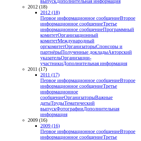
выпуск
Дополнительная информация
2012 (18)
2012 (18)
Первое информационное сообщение
Второе
информационное сообщение
Третье
информационное сообщение
Программный
комитет
Организационный
комитет
Международный
оргкомитет
Организаторы
Спонсоры и
партнёры
Полученные доклады
Авторский
указатель
Организации-
участники
Дополнительная информация
2011 (17)
2011 (17)
Первое информационное сообщение
Второе
информационное сообщение
Третье
информационное
сообщение
Организаторы
Важные
даты
Труды
Тематический
выпуск
Фотографии
Дополнительная
информация
2009 (16)
2009 (16)
Первое информационное сообщение
Второе
информационное сообщение
Третье