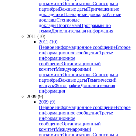
оргкомитет
Организаторы
Спонсоры и
партнёры
Важные даты
Приглашенные
докладчики
Пленарные доклады
Устные
доклады
Стендовые
доклады
Программа
Программы по
темам
Дополнительная информация
2011 (10)
2011 (10)
Первое информационное сообщение
Второе
информационное сообщение
Третье
информационное
сообщение
Организационный
комитет
Международный
оргкомитет
Организаторы
Спонсоры и
партнёры
Важные даты
Тематический
выпуск
Фотографии
Дополнительная
информация
2009 (9)
2009 (9)
Первое информационное сообщение
Второе
информационное сообщение
Третье
информационное
сообщение
Организационный
комитет
Международный
оргкомитет
Организаторы
Спонсоры и