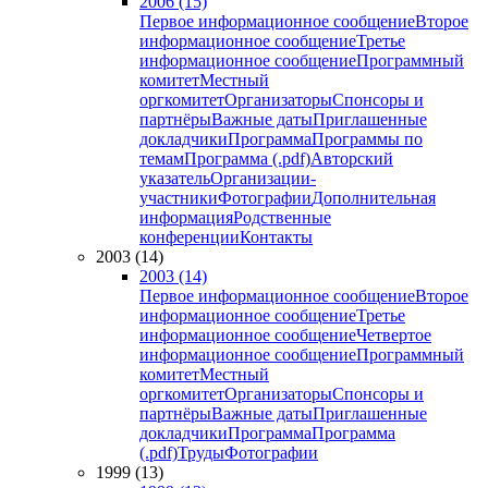
2006 (15)
Первое информационное сообщение
Второе
информационное сообщение
Третье
информационное сообщение
Программный
комитет
Местный
оргкомитет
Организаторы
Спонсоры и
партнёры
Важные даты
Приглашенные
докладчики
Программа
Программы по
темам
Программа (.pdf)
Авторский
указатель
Организации-
участники
Фотографии
Дополнительная
информация
Родственные
конференции
Контакты
2003 (14)
2003 (14)
Первое информационное сообщение
Второе
информационное сообщение
Третье
информационное сообщение
Четвертое
информационное сообщение
Программный
комитет
Местный
оргкомитет
Организаторы
Спонсоры и
партнёры
Важные даты
Приглашенные
докладчики
Программа
Программа
(.pdf)
Труды
Фотографии
1999 (13)