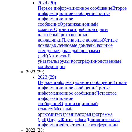
2024 (30)
Первое информационное сообщение
Второе
информационное сообщение
Третье
информационное
сообщение
Организационный
комитет
Организаторы
Спонсоры и
партнёры
Приглашенные
докладчики
Пленарные доклады
Устные
доклады
Стендовые доклады
Заочные
стендовые доклады
Программа
(.pdf)
Авторский
указатель
Труды
Фотографии
Родственные
конференции
2023 (29)
2023 (29)
Первое информационное сообщение
Второе
информационное сообщение
Третье
информационное сообщение
Четвертое
информационное
сообщение
Организационный
комитет
Местный
оргкомитет
Организаторы
Программа
(.pdf)
Труды
Фотографии
Дополнительная
информация
Родственные конференции
2022 (28)