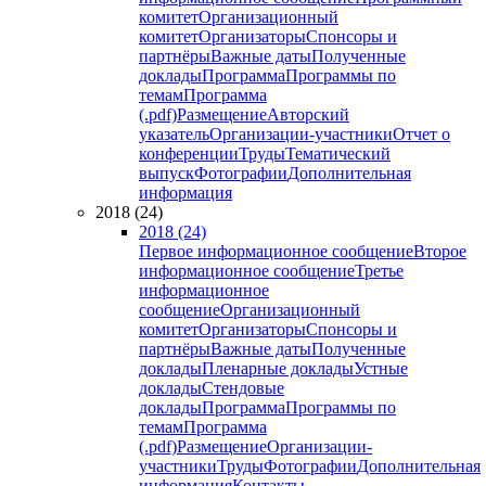
комитет
Организационный
комитет
Организаторы
Спонсоры и
партнёры
Важные даты
Полученные
доклады
Программа
Программы по
темам
Программа
(.pdf)
Размещение
Авторский
указатель
Организации-участники
Отчет о
конференции
Труды
Тематический
выпуск
Фотографии
Дополнительная
информация
2018 (24)
2018 (24)
Первое информационное сообщение
Второе
информационное сообщение
Третье
информационное
сообщение
Организационный
комитет
Организаторы
Спонсоры и
партнёры
Важные даты
Полученные
доклады
Пленарные доклады
Устные
доклады
Стендовые
доклады
Программа
Программы по
темам
Программа
(.pdf)
Размещение
Организации-
участники
Труды
Фотографии
Дополнительная
информация
Контакты