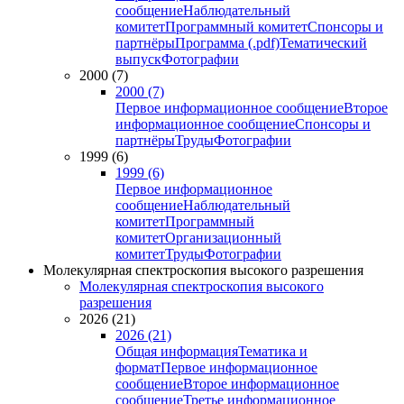
сообщение
Наблюдательный
комитет
Программный комитет
Спонсоры и
партнёры
Программа (.pdf)
Тематический
выпуск
Фотографии
2000 (7)
2000 (7)
Первое информационное сообщение
Второе
информационное сообщение
Спонсоры и
партнёры
Труды
Фотографии
1999 (6)
1999 (6)
Первое информационное
сообщение
Наблюдательный
комитет
Программный
комитет
Организационный
комитет
Труды
Фотографии
Молекулярная спектроскопия высокого разрешения
Молекулярная спектроскопия высокого
разрешения
2026 (21)
2026 (21)
Общая информация
Тематика и
формат
Первое информационное
сообщение
Второе информационное
сообщение
Третье информационное