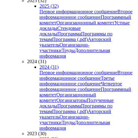
2025 (32)
2025 (32)
Первое информационное сообщение
Второе
информационное сообщение
Программный
комитет
Организационный комитет
Устные
доклады
Стендовые
доклады
Программа
Программы по
темам
Программа (.pdf)
Авторский
указатель
Организации-
участники
Труды
Дополнительная
информация
2024 (31)
2024 (31)
Первое информационное сообщение
Второе
информационное сообщение
Третье
информационное сообщение
Четвертое
информационное сообщение
Программный
комитет
Организационный
комитет
Организаторы
Полученные
доклады
Программа
Программы по
темам
Программа (.pdf)
Авторский
указатель
Организации-
участники
Труды
Дополнительная
информация
2023 (30)