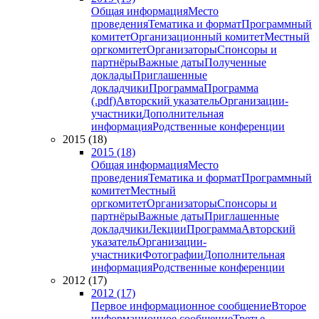
Общая информация
Место
проведения
Тематика и формат
Программный
комитет
Организационный комитет
Местный
оргкомитет
Организаторы
Спонсоры и
партнёры
Важные даты
Полученные
доклады
Приглашенные
докладчики
Программа
Программа
(.pdf)
Авторский указатель
Организации-
участники
Дополнительная
информация
Родственные конференции
2015 (18)
2015 (18)
Общая информация
Место
проведения
Тематика и формат
Программный
комитет
Местный
оргкомитет
Организаторы
Спонсоры и
партнёры
Важные даты
Приглашенные
докладчики
Лекции
Программа
Авторский
указатель
Организации-
участники
Фотографии
Дополнительная
информация
Родственные конференции
2012 (17)
2012 (17)
Первое информационное сообщение
Второе
информационное сообщение
Третье