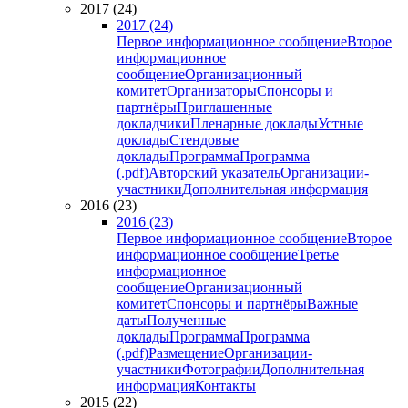
2017 (24)
2017 (24)
Первое информационное сообщение
Второе
информационное
сообщение
Организационный
комитет
Организаторы
Спонсоры и
партнёры
Приглашенные
докладчики
Пленарные доклады
Устные
доклады
Стендовые
доклады
Программа
Программа
(.pdf)
Авторский указатель
Организации-
участники
Дополнительная информация
2016 (23)
2016 (23)
Первое информационное сообщение
Второе
информационное сообщение
Третье
информационное
сообщение
Организационный
комитет
Спонсоры и партнёры
Важные
даты
Полученные
доклады
Программа
Программа
(.pdf)
Размещение
Организации-
участники
Фотографии
Дополнительная
информация
Контакты
2015 (22)