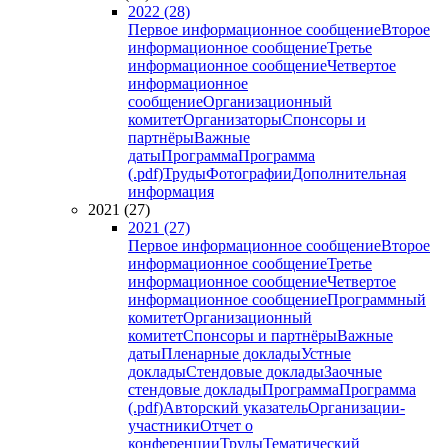
2022 (28)
Первое информационное сообщение
Второе
информационное сообщение
Третье
информационное сообщение
Четвертое
информационное
сообщение
Организационный
комитет
Организаторы
Спонсоры и
партнёры
Важные
даты
Программа
Программа
(.pdf)
Труды
Фотографии
Дополнительная
информация
2021 (27)
2021 (27)
Первое информационное сообщение
Второе
информационное сообщение
Третье
информационное сообщение
Четвертое
информационное сообщение
Программный
комитет
Организационный
комитет
Спонсоры и партнёры
Важные
даты
Пленарные доклады
Устные
доклады
Стендовые доклады
Заочные
стендовые доклады
Программа
Программа
(.pdf)
Авторский указатель
Организации-
участники
Отчет о
конференции
Труды
Тематический