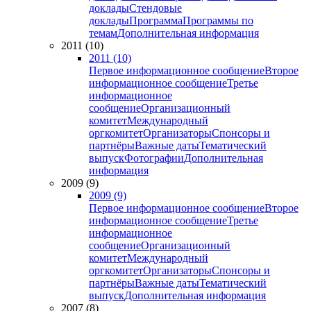
доклады
Стендовые
доклады
Программа
Программы по
темам
Дополнительная информация
2011 (10)
2011 (10)
Первое информационное сообщение
Второе
информационное сообщение
Третье
информационное
сообщение
Организационный
комитет
Международный
оргкомитет
Организаторы
Спонсоры и
партнёры
Важные даты
Тематический
выпуск
Фотографии
Дополнительная
информация
2009 (9)
2009 (9)
Первое информационное сообщение
Второе
информационное сообщение
Третье
информационное
сообщение
Организационный
комитет
Международный
оргкомитет
Организаторы
Спонсоры и
партнёры
Важные даты
Тематический
выпуск
Дополнительная информация
2007 (8)