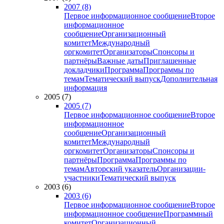
2007 (8)
Первое информационное сообщение
Второе
информационное
сообщение
Организационный
комитет
Международный
оргкомитет
Организаторы
Спонсоры и
партнёры
Важные даты
Приглашенные
докладчики
Программа
Программы по
темам
Тематический выпуск
Дополнительная
информация
2005 (7)
2005 (7)
Первое информационное сообщение
Второе
информационное
сообщение
Организационный
комитет
Международный
оргкомитет
Организаторы
Спонсоры и
партнёры
Программа
Программы по
темам
Авторский указатель
Организации-
участники
Тематический выпуск
2003 (6)
2003 (6)
Первое информационное сообщение
Второе
информационное сообщение
Программный
комитет
Организационный