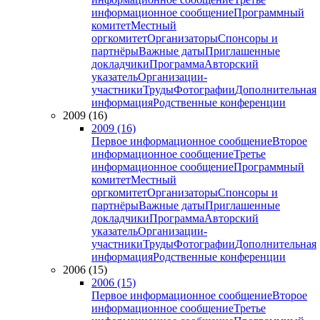
информационное сообщение
Программный
комитет
Местный
оргкомитет
Организаторы
Спонсоры и
партнёры
Важные даты
Приглашенные
докладчики
Программа
Авторский
указатель
Организации-
участники
Труды
Фотографии
Дополнительная
информация
Родственные конференции
2009 (16)
2009 (16)
Первое информационное сообщение
Второе
информационное сообщение
Третье
информационное сообщение
Программный
комитет
Местный
оргкомитет
Организаторы
Спонсоры и
партнёры
Важные даты
Приглашенные
докладчики
Программа
Авторский
указатель
Организации-
участники
Труды
Фотографии
Дополнительная
информация
Родственные конференции
2006 (15)
2006 (15)
Первое информационное сообщение
Второе
информационное сообщение
Третье