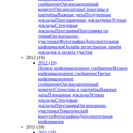
сообщение
Организационный
комитет
Организаторы
Спонсоры и
партнёры
Важные даты
Полученные
доклады
Приглашенные докладчики
Устные
доклады
Стендовые
доклады
Программа
Программы по
темам
Организации-
участники
Фотографии
Дополнительная
информация
Онлайн регистрация, приём
докладов и оплата участия
2012 (19)
2012 (19)
Первое информационное сообщение
Второе
информационное сообщение
Третье
информационное
сообщение
Организационный
комитет
Спонсоры и партнёры
Важные
даты
Пленарные доклады
Устные
доклады
Стендовые
доклады
Программа
Организации-
участники
Тематический
выпуск
Фотографии
Дополнительная
информация
2011 (18)
2011 (18)