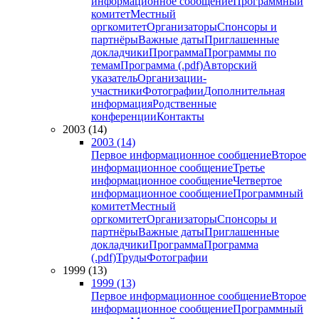
информационное сообщение
Программный
комитет
Местный
оргкомитет
Организаторы
Спонсоры и
партнёры
Важные даты
Приглашенные
докладчики
Программа
Программы по
темам
Программа (.pdf)
Авторский
указатель
Организации-
участники
Фотографии
Дополнительная
информация
Родственные
конференции
Контакты
2003 (14)
2003 (14)
Первое информационное сообщение
Второе
информационное сообщение
Третье
информационное сообщение
Четвертое
информационное сообщение
Программный
комитет
Местный
оргкомитет
Организаторы
Спонсоры и
партнёры
Важные даты
Приглашенные
докладчики
Программа
Программа
(.pdf)
Труды
Фотографии
1999 (13)
1999 (13)
Первое информационное сообщение
Второе
информационное сообщение
Программный