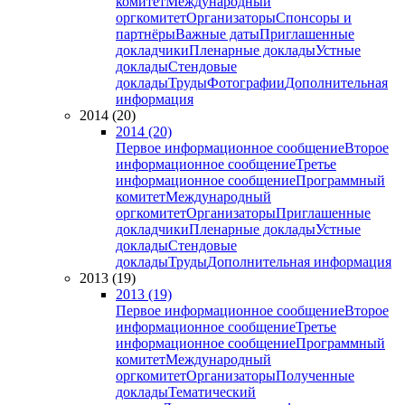
комитет
Международный
оргкомитет
Организаторы
Спонсоры и
партнёры
Важные даты
Приглашенные
докладчики
Пленарные доклады
Устные
доклады
Стендовые
доклады
Труды
Фотографии
Дополнительная
информация
2014 (20)
2014 (20)
Первое информационное сообщение
Второе
информационное сообщение
Третье
информационное сообщение
Программный
комитет
Международный
оргкомитет
Организаторы
Приглашенные
докладчики
Пленарные доклады
Устные
доклады
Стендовые
доклады
Труды
Дополнительная информация
2013 (19)
2013 (19)
Первое информационное сообщение
Второе
информационное сообщение
Третье
информационное сообщение
Программный
комитет
Международный
оргкомитет
Организаторы
Полученные
доклады
Тематический