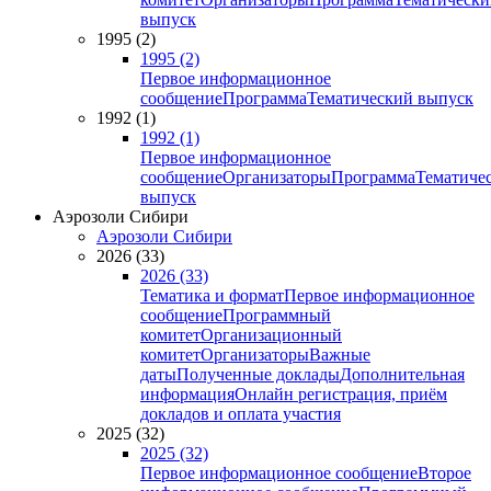
выпуск
1995 (2)
1995 (2)
Первое информационное
сообщение
Программа
Тематический выпуск
1992 (1)
1992 (1)
Первое информационное
сообщение
Организаторы
Программа
Тематиче
выпуск
Аэрозоли Сибири
Аэрозоли Сибири
2026 (33)
2026 (33)
Тематика и формат
Первое информационное
сообщение
Программный
комитет
Организационный
комитет
Организаторы
Важные
даты
Полученные доклады
Дополнительная
информация
Онлайн регистрация, приём
докладов и оплата участия
2025 (32)
2025 (32)
Первое информационное сообщение
Второе