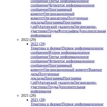
сообщение
Третье информационное
сообщение
Четвертое информационное
сообщение
Программный
комитет
Организационный
комитет
Организаторы
Полученные
доклады
Программа
Программа
(.pdf)
Авторский указатель
Организации-
участники
Труды
Фотографии
Дополнительная
информация
2022 (29)
2022 (29)
Тематика и формат
Первое информационное
сообщение
Второе информационное
сообщение
Третье информационное
сообщение
Четвертое информационное
сообщение
Программный
комитет
Организационный комитет
Важные
даты
Полученные
доклады
Программа
Программа
(.pdf)
Авторский указатель
Организации-
участники
Труды
Дополнительная
информация
2021 (28)
2021 (28)
Тематика и формат
Первое информационное