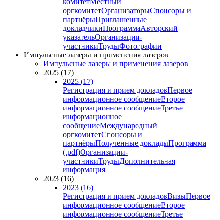
комитет
Местный
оргкомитет
Организаторы
Спонсоры и
партнёры
Приглашенные
докладчики
Программа
Авторский
указатель
Организации-
участники
Труды
Фотографии
Импульсные лазеры и применения лазеров
Импульсные лазеры и применения лазеров
2025 (17)
2025 (17)
Регистрация и прием докладов
Первое
информационное сообщение
Второе
информационное сообщение
Третье
информационное
сообщение
Международный
оргкомитет
Спонсоры и
партнёры
Полученные доклады
Программа
(.pdf)
Организации-
участники
Труды
Дополнительная
информация
2023 (16)
2023 (16)
Регистрация и прием докладов
Визы
Первое
информационное сообщение
Второе
информационное сообщение
Третье