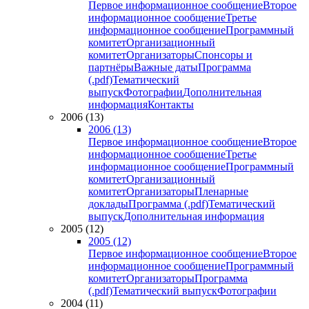
Первое информационное сообщение
Второе
информационное сообщение
Третье
информационное сообщение
Программный
комитет
Организационный
комитет
Организаторы
Спонсоры и
партнёры
Важные даты
Программа
(.pdf)
Тематический
выпуск
Фотографии
Дополнительная
информация
Контакты
2006 (13)
2006 (13)
Первое информационное сообщение
Второе
информационное сообщение
Третье
информационное сообщение
Программный
комитет
Организационный
комитет
Организаторы
Пленарные
доклады
Программа (.pdf)
Тематический
выпуск
Дополнительная информация
2005 (12)
2005 (12)
Первое информационное сообщение
Второе
информационное сообщение
Программный
комитет
Организаторы
Программа
(.pdf)
Тематический выпуск
Фотографии
2004 (11)