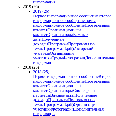
информация
2019 (26)
2019 (26)
Первое информационное сообщение
Второе
информационное сообщение
Третье
информационное сообщение
Программный
комитет
Организационный
комитет
Организаторы
Важные
даты
Полученные
доклады
Программа
Программы по
темам
Программа (.pdf)
Авторский
указатель
Организации-
участники
Труды
Фотографии
Дополнительная
информация
2018 (25)
2018 (25)
Первое информационное сообщение
Второе
информационное сообщение
Программный
комитет
Организационный
комитет
Организаторы
Спонсоры и
партнёры
Важные даты
Полученные
доклады
Программа
Программы по
темам
Программа (.pdf)
Организации-
участники
Фотографии
Дополнительная
информация