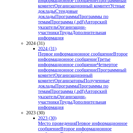
информационное сообщение
Программный
комитет
Организационный комитет
Устные
доклады
Стендовые
доклады
Программа
Программы по
темам
Программа (.pdf)
Авторский
указатель
Организации-
участники
Труды
Дополнительная
информация
2024 (31)
2024 (31)
Первое информационное сообщение
Второе
информационное сообщение
Третье
информационное сообщение
Четвертое
информационное сообщение
Программный
комитет
Организационный
комитет
Организаторы
Полученные
доклады
Программа
Программы по
темам
Программа (.pdf)
Авторский
указатель
Организации-
участники
Труды
Дополнительная
информация
2023 (30)
2023 (30)
Место проведения
Первое информационное
сообщение
Второе информационное