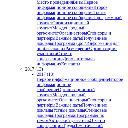
Место проведения
Визы
Первое
информационное сообщение
Второе
информационное сообщение
Третье
информационное сообщение
Программный
комитет
Организационный
комитет
Международный
оргкомитет
Организаторы
Спонсоры и
партнёры
Важные даты
Полученные
доклады
Программа (.pdf)
Информация для
прибывающих
Размещение
Организации-
участники
Отчет о
конференции
Дополнительная
информация
Контакты
2017 (13)
2017 (13)
Первое информационное сообщение
Второе
информационное
сообщение
Организационный
комитет
Международный
оргкомитет
Организаторы
Спонсоры и
партнёры
Важные даты
Полученные
доклады
Устные доклады
Стендовые
доклады
Программа
Программы по
темам
Авторский указатель
Отчет о
конференции
Труды
Тематический