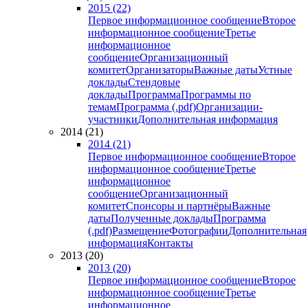
2015 (22)
Первое информационное сообщение
Второе
информационное сообщение
Третье
информационное
сообщение
Организационный
комитет
Организаторы
Важные даты
Устные
доклады
Стендовые
доклады
Программа
Программы по
темам
Программа (.pdf)
Организации-
участники
Дополнительная информация
2014 (21)
2014 (21)
Первое информационное сообщение
Второе
информационное сообщение
Третье
информационное
сообщение
Организационный
комитет
Спонсоры и партнёры
Важные
даты
Полученные доклады
Программа
(.pdf)
Размещение
Фотографии
Дополнительная
информация
Контакты
2013 (20)
2013 (20)
Первое информационное сообщение
Второе
информационное сообщение
Третье
информационное