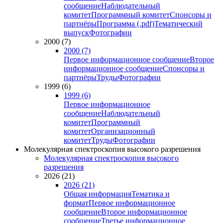
сообщение
Наблюдательный
комитет
Программный комитет
Спонсоры и
партнёры
Программа (.pdf)
Тематический
выпуск
Фотографии
2000 (7)
2000 (7)
Первое информационное сообщение
Второе
информационное сообщение
Спонсоры и
партнёры
Труды
Фотографии
1999 (6)
1999 (6)
Первое информационное
сообщение
Наблюдательный
комитет
Программный
комитет
Организационный
комитет
Труды
Фотографии
Молекулярная спектроскопия высокого разрешения
Молекулярная спектроскопия высокого
разрешения
2026 (21)
2026 (21)
Общая информация
Тематика и
формат
Первое информационное
сообщение
Второе информационное
сообщение
Третье информационное