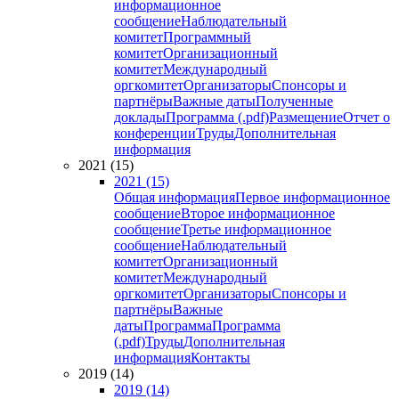
информационное
сообщение
Наблюдательный
комитет
Программный
комитет
Организационный
комитет
Международный
оргкомитет
Организаторы
Спонсоры и
партнёры
Важные даты
Полученные
доклады
Программа (.pdf)
Размещение
Отчет о
конференции
Труды
Дополнительная
информация
2021 (15)
2021 (15)
Общая информация
Первое информационное
сообщение
Второе информационное
сообщение
Третье информационное
сообщение
Наблюдательный
комитет
Организационный
комитет
Международный
оргкомитет
Организаторы
Спонсоры и
партнёры
Важные
даты
Программа
Программа
(.pdf)
Труды
Дополнительная
информация
Контакты
2019 (14)
2019 (14)