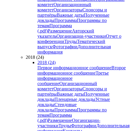
комитет
Организационный
комитет
Организаторы
Спонсоры и
партнёры
Важные даты
Полученные
доклады
Программа
Программы по
темам
Программа
(.pdf)
Размещение
Авторский
указатель
Организации-участники
Отчет о
конференции
Труды
Тематический
выпуск
Фотографии
Дополнительная
информация
2018 (24)
2018 (24)
Первое информационное сообщение
Второе
информационное сообщение
Третье
информационное
сообщение
Организационный
комитет
Организаторы
Спонсоры и
партнёры
Важные даты
Полученные
доклады
Пленарные доклады
Устные
доклады
Стендовые
доклады
Программа
Программы по
темам
Программа
(.pdf)
Размещение
Организации-
участники
Труды
Фотографии
Дополнительная
информация
Контакты