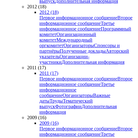
выпуск
Дополнительная информация
2012 (18)
2012 (18)
Первое информационное сообщение
Второе
информационное сообщение
Третье
информационное сообщение
Программный
комитет
Организационный
комитет
Международный
оргкомитет
Организаторы
Спонсоры и
партнёры
Полученные доклады
Авторский
указатель
Организации-
участники
Дополнительная информация
2011 (17)
2011 (17)
Первое информационное сообщение
Второе
информационное сообщение
Третье
информационное
сообщение
Организаторы
Важные
даты
Труды
Тематический
выпуск
Фотографии
Дополнительная
информация
2009 (16)
2009 (16)
Первое информационное сообщение
Второе
информационное сообщение
Третье