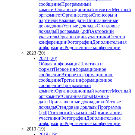
сообщение
Программный
комитет
Организационный комитет
Местный
оргкомитет
Организаторы
Спонсоры и
партнёры
Важные даты
Приглашенные
докладчики
Устные доклады
Стендовые
доклады
Программа (.pdf)
Авторский
указатель
Организации-участники
Отчет о
конференции
Фотографии
Дополнительная
информация
Родственные конференции
2023 (20)
2023 (20)
Общая информация
Тематика и
формат
Первое информационное
сообщение
Второе информационное
сообщение
Третье информационное
сообщение
Программный
комитет
Организационный комитет
Местный
оргкомитет
Организаторы
Важные
даты
Приглашенные докладчики
Устные
доклады
Стендовые доклады
Программа
(.pdf)
Авторский указатель
Организации-
участники
Фотографии
Дополнительная
информация
Родственные конференции
2019 (19)
2019 (19)