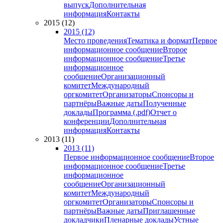
выпуск
Дополнительная
информация
Контакты
2015 (12)
2015 (12)
Место проведения
Тематика и формат
Первое
информационное сообщение
Второе
информационное сообщение
Третье
информационное
сообщение
Организационный
комитет
Международный
оргкомитет
Организаторы
Спонсоры и
партнёры
Важные даты
Полученные
доклады
Программа (.pdf)
Отчет о
конференции
Дополнительная
информация
Контакты
2013 (11)
2013 (11)
Первое информационное сообщение
Второе
информационное сообщение
Третье
информационное
сообщение
Организационный
комитет
Международный
оргкомитет
Организаторы
Спонсоры и
партнёры
Важные даты
Приглашенные
докладчики
Пленарные доклады
Устные