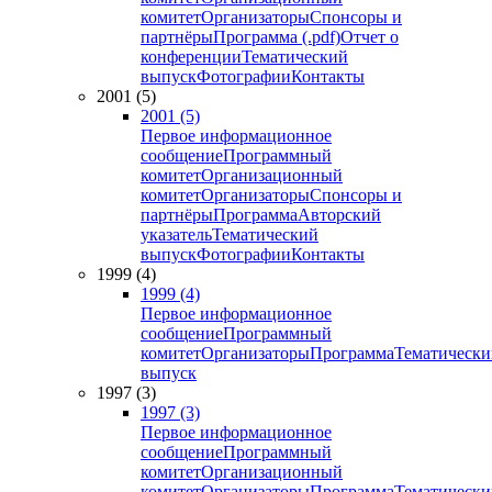
комитет
Организаторы
Спонсоры и
партнёры
Программа (.pdf)
Отчет о
конференции
Тематический
выпуск
Фотографии
Контакты
2001 (5)
2001 (5)
Первое информационное
сообщение
Программный
комитет
Организационный
комитет
Организаторы
Спонсоры и
партнёры
Программа
Авторский
указатель
Тематический
выпуск
Фотографии
Контакты
1999 (4)
1999 (4)
Первое информационное
сообщение
Программный
комитет
Организаторы
Программа
Тематически
выпуск
1997 (3)
1997 (3)
Первое информационное
сообщение
Программный
комитет
Организационный
комитет
Организаторы
Программа
Тематически