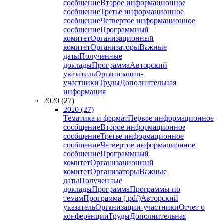
сообщение
Второе информационное
сообщение
Третье информационное
сообщение
Четвертое информационное
сообщение
Программный
комитет
Организационный
комитет
Организаторы
Важные
даты
Полученные
доклады
Программа
Авторский
указатель
Организации-
участники
Труды
Дополнительная
информация
2020 (27)
2020 (27)
Тематика и формат
Первое информационное
сообщение
Второе информационное
сообщение
Третье информационное
сообщение
Четвертое информационное
сообщение
Программный
комитет
Организационный
комитет
Организаторы
Важные
даты
Полученные
доклады
Программа
Программы по
темам
Программа (.pdf)
Авторский
указатель
Организации-участники
Отчет о
конференции
Труды
Дополнительная