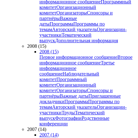
информационное сообщение
Программный
комитет
Организационный
комитет
Организаторы
Спонсоры и
партнёры
Важные
даты
Программа
Программы по
темам
Авторский указатель
Организации-
участники
Тематический
выпуск
Дополнительная информация
2008 (15)
2008 (15)
Первое информационное сообщение
Второе
информационное сообщение
Третье
информационное
сообщение
Наблюдательный
комитет
Программный
комитет
Организационный
комитет
Организаторы
Спонсоры и
партнёры
Важные даты
Приглашенные
докладчики
Программа
Программы по
темам
Авторский указатель
Организации-
участники
Труды
Тематический
выпуск
Фотографии
Родственные
конференции
2007 (14)
2007 (14)