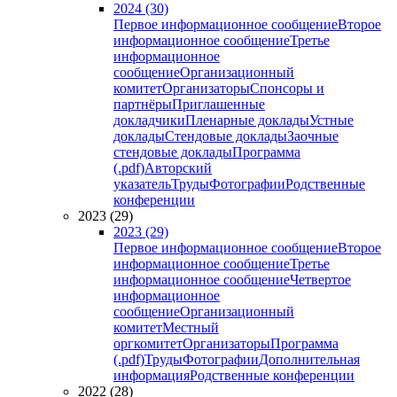
2024 (30)
Первое информационное сообщение
Второе
информационное сообщение
Третье
информационное
сообщение
Организационный
комитет
Организаторы
Спонсоры и
партнёры
Приглашенные
докладчики
Пленарные доклады
Устные
доклады
Стендовые доклады
Заочные
стендовые доклады
Программа
(.pdf)
Авторский
указатель
Труды
Фотографии
Родственные
конференции
2023 (29)
2023 (29)
Первое информационное сообщение
Второе
информационное сообщение
Третье
информационное сообщение
Четвертое
информационное
сообщение
Организационный
комитет
Местный
оргкомитет
Организаторы
Программа
(.pdf)
Труды
Фотографии
Дополнительная
информация
Родственные конференции
2022 (28)