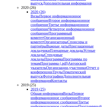
выпуск
Дополнительная информация
2020 (26)
2020 (26)
Визы
Первое информационное
сообщение
Второе информационное
сообщение
Третье информационное
сообщение
Четвертое информационное
сообщение
Программный
комитет
Организационный
комитет
Организаторы
Спонсоры и
партнёры
Важные даты
Приглашенные
докладчики
Пленарные доклады
Устные
доклады
Стендовые
доклады
Программа
Программы по
темам
Программа (.pdf)
Авторский
указатель
Организации-участники
Отчет о
конференции
Труды
Тематический
выпуск
Фотографии
Дополнительная
информация
Контакты
2019 (25)
2019 (25)
Общая информация
Визы
Первое
информационное сообщение
Второе
информационное сообщение
Третье
информационное сообщение
Программный