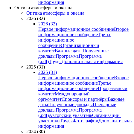
информация
Оптика атмосферы и океана
Оптика атмосферы и океана
2026 (32)
2026 (32)
Первое информационное сообщение
Второе
информационное сообщение
Третье
информационное
сообщение
Организационный
комитет
Важные даты
Полученные
доклады
Программа
Программа
(.pdf)
Труды
Дополнительная информация
2025 (31)
2025 (31)
Первое информационное сообщение
Второе
информационное сообщение
Третье
информационное сообщение
Программный
комитет
Международный
оргкомитет
Спонсоры и партнёры
Важные
даты
Полученные доклады
Пленарные
доклады
Программа
Программа
(.pdf)
Авторский указатель
Организации-
участники
Труды
Фотографии
Дополнительная
информация
2024 (30)