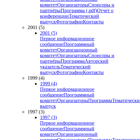
комитет
Организаторы
Спонсоры и
партнёры
Программа (.pdf)
Отчет о
конференции
Тематический
выпуск
Фотографии
Контакты
2001 (5)
2001 (5)
Первое информационное
сообщение
Программный
комитет
Организационный
комитет
Организаторы
Спонсоры и
партнёры
Программа
Авторский
указатель
Тематический
выпуск
Фотографии
Контакты
1999 (4)
1999 (4)
Первое информационное
сообщение
Программный
комитет
Организаторы
Программа
Тематически
выпуск
1997 (3)
1997 (3)
Первое информационное
сообщение
Программный
комитет
Организационный
комитет
Организаторы
Программа
Тематически