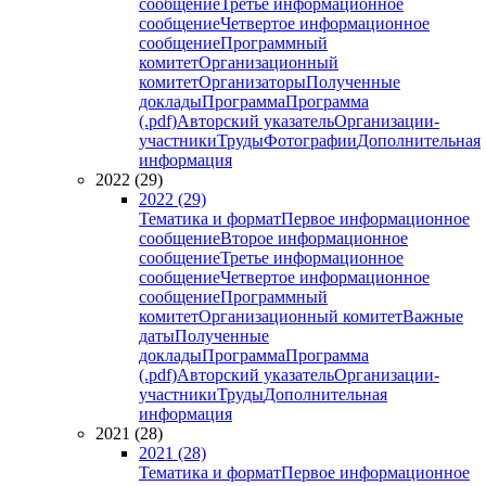
сообщение
Третье информационное
сообщение
Четвертое информационное
сообщение
Программный
комитет
Организационный
комитет
Организаторы
Полученные
доклады
Программа
Программа
(.pdf)
Авторский указатель
Организации-
участники
Труды
Фотографии
Дополнительная
информация
2022 (29)
2022 (29)
Тематика и формат
Первое информационное
сообщение
Второе информационное
сообщение
Третье информационное
сообщение
Четвертое информационное
сообщение
Программный
комитет
Организационный комитет
Важные
даты
Полученные
доклады
Программа
Программа
(.pdf)
Авторский указатель
Организации-
участники
Труды
Дополнительная
информация
2021 (28)
2021 (28)
Тематика и формат
Первое информационное