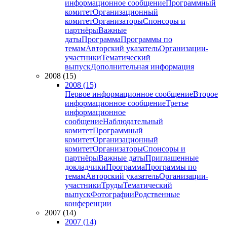
информационное сообщение
Программный
комитет
Организационный
комитет
Организаторы
Спонсоры и
партнёры
Важные
даты
Программа
Программы по
темам
Авторский указатель
Организации-
участники
Тематический
выпуск
Дополнительная информация
2008 (15)
2008 (15)
Первое информационное сообщение
Второе
информационное сообщение
Третье
информационное
сообщение
Наблюдательный
комитет
Программный
комитет
Организационный
комитет
Организаторы
Спонсоры и
партнёры
Важные даты
Приглашенные
докладчики
Программа
Программы по
темам
Авторский указатель
Организации-
участники
Труды
Тематический
выпуск
Фотографии
Родственные
конференции
2007 (14)
2007 (14)