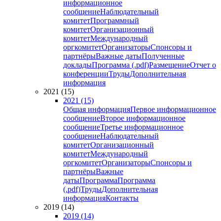
информационное
сообщение
Наблюдательный
комитет
Программный
комитет
Организационный
комитет
Международный
оргкомитет
Организаторы
Спонсоры и
партнёры
Важные даты
Полученные
доклады
Программа (.pdf)
Размещение
Отчет о
конференции
Труды
Дополнительная
информация
2021 (15)
2021 (15)
Общая информация
Первое информационное
сообщение
Второе информационное
сообщение
Третье информационное
сообщение
Наблюдательный
комитет
Организационный
комитет
Международный
оргкомитет
Организаторы
Спонсоры и
партнёры
Важные
даты
Программа
Программа
(.pdf)
Труды
Дополнительная
информация
Контакты
2019 (14)
2019 (14)