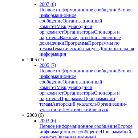
2007 (8)
Первое информационное сообщение
Второе
информационное
сообщение
Организационный
комитет
Международный
оргкомитет
Организаторы
Спонсоры и
партнёры
Важные даты
Приглашенные
докладчики
Программа
Программы по
темам
Тематический выпуск
Дополнительная
информация
2005 (7)
2005 (7)
Первое информационное сообщение
Второе
информационное
сообщение
Организационный
комитет
Международный
оргкомитет
Организаторы
Спонсоры и
партнёры
Программа
Программы по
темам
Авторский указатель
Организации-
участники
Тематический выпуск
2003 (6)
2003 (6)
Первое информационное сообщение
Второе
информационное сообщение
Программный
комитет
Организационный