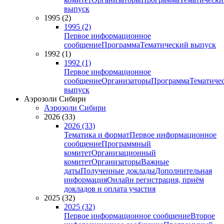
выпуск
1995 (2)
1995 (2)
Первое информационное
сообщение
Программа
Тематический выпуск
1992 (1)
1992 (1)
Первое информационное
сообщение
Организаторы
Программа
Тематиче
выпуск
Аэрозоли Сибири
Аэрозоли Сибири
2026 (33)
2026 (33)
Тематика и формат
Первое информационное
сообщение
Программный
комитет
Организационный
комитет
Организаторы
Важные
даты
Полученные доклады
Дополнительная
информация
Онлайн регистрация, приём
докладов и оплата участия
2025 (32)
2025 (32)
Первое информационное сообщение
Второе