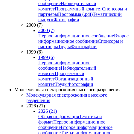
сообщение
Наблюдательный
комитет
Программный комитет
Спонсоры и
партнёры
Программа (.pdf)
Тематический
выпуск
Фотографии
2000 (7)
2000 (7)
Первое информационное сообщение
Второе
информационное сообщение
Спонсоры и
партнёры
Труды
Фотографии
1999 (6)
1999 (6)
Первое информационное
сообщение
Наблюдательный
комитет
Программный
комитет
Организационный
комитет
Труды
Фотографии
Молекулярная спектроскопия высокого разрешения
Молекулярная спектроскопия высокого
разрешения
2026 (21)
2026 (21)
Общая информация
Тематика и
формат
Первое информационное
сообщение
Второе информационное
сообщение
Третье информационное