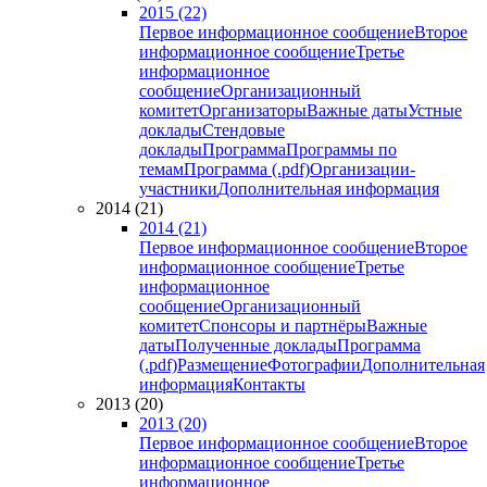
2015 (22)
Первое информационное сообщение
Второе
информационное сообщение
Третье
информационное
сообщение
Организационный
комитет
Организаторы
Важные даты
Устные
доклады
Стендовые
доклады
Программа
Программы по
темам
Программа (.pdf)
Организации-
участники
Дополнительная информация
2014 (21)
2014 (21)
Первое информационное сообщение
Второе
информационное сообщение
Третье
информационное
сообщение
Организационный
комитет
Спонсоры и партнёры
Важные
даты
Полученные доклады
Программа
(.pdf)
Размещение
Фотографии
Дополнительная
информация
Контакты
2013 (20)
2013 (20)
Первое информационное сообщение
Второе
информационное сообщение
Третье
информационное