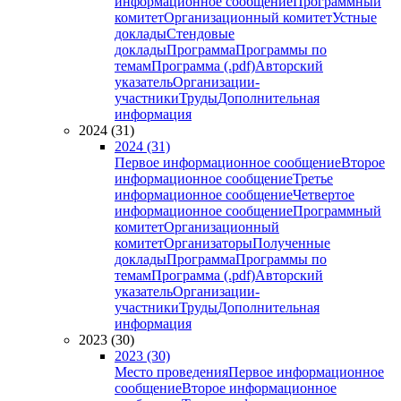
информационное сообщение
Программный
комитет
Организационный комитет
Устные
доклады
Стендовые
доклады
Программа
Программы по
темам
Программа (.pdf)
Авторский
указатель
Организации-
участники
Труды
Дополнительная
информация
2024 (31)
2024 (31)
Первое информационное сообщение
Второе
информационное сообщение
Третье
информационное сообщение
Четвертое
информационное сообщение
Программный
комитет
Организационный
комитет
Организаторы
Полученные
доклады
Программа
Программы по
темам
Программа (.pdf)
Авторский
указатель
Организации-
участники
Труды
Дополнительная
информация
2023 (30)
2023 (30)
Место проведения
Первое информационное
сообщение
Второе информационное