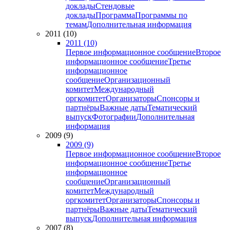
доклады
Стендовые
доклады
Программа
Программы по
темам
Дополнительная информация
2011 (10)
2011 (10)
Первое информационное сообщение
Второе
информационное сообщение
Третье
информационное
сообщение
Организационный
комитет
Международный
оргкомитет
Организаторы
Спонсоры и
партнёры
Важные даты
Тематический
выпуск
Фотографии
Дополнительная
информация
2009 (9)
2009 (9)
Первое информационное сообщение
Второе
информационное сообщение
Третье
информационное
сообщение
Организационный
комитет
Международный
оргкомитет
Организаторы
Спонсоры и
партнёры
Важные даты
Тематический
выпуск
Дополнительная информация
2007 (8)