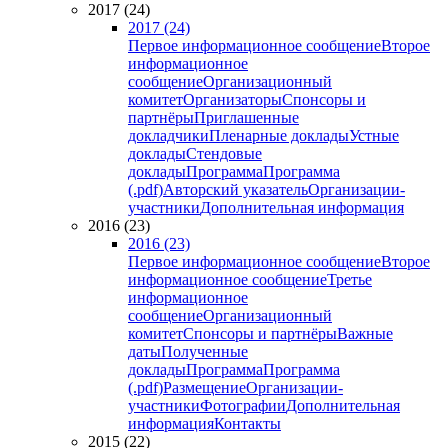
2017 (24)
2017 (24)
Первое информационное сообщение
Второе
информационное
сообщение
Организационный
комитет
Организаторы
Спонсоры и
партнёры
Приглашенные
докладчики
Пленарные доклады
Устные
доклады
Стендовые
доклады
Программа
Программа
(.pdf)
Авторский указатель
Организации-
участники
Дополнительная информация
2016 (23)
2016 (23)
Первое информационное сообщение
Второе
информационное сообщение
Третье
информационное
сообщение
Организационный
комитет
Спонсоры и партнёры
Важные
даты
Полученные
доклады
Программа
Программа
(.pdf)
Размещение
Организации-
участники
Фотографии
Дополнительная
информация
Контакты
2015 (22)