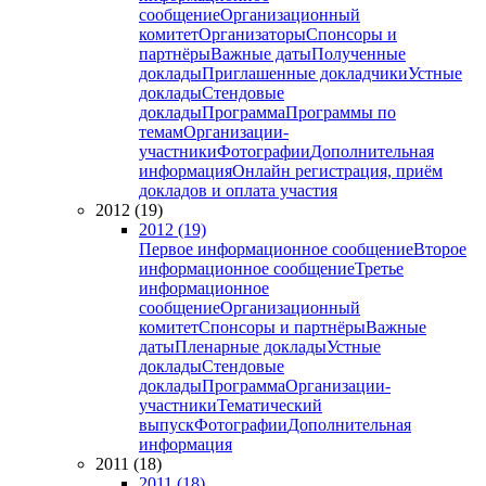
сообщение
Организационный
комитет
Организаторы
Спонсоры и
партнёры
Важные даты
Полученные
доклады
Приглашенные докладчики
Устные
доклады
Стендовые
доклады
Программа
Программы по
темам
Организации-
участники
Фотографии
Дополнительная
информация
Онлайн регистрация, приём
докладов и оплата участия
2012 (19)
2012 (19)
Первое информационное сообщение
Второе
информационное сообщение
Третье
информационное
сообщение
Организационный
комитет
Спонсоры и партнёры
Важные
даты
Пленарные доклады
Устные
доклады
Стендовые
доклады
Программа
Организации-
участники
Тематический
выпуск
Фотографии
Дополнительная
информация
2011 (18)
2011 (18)