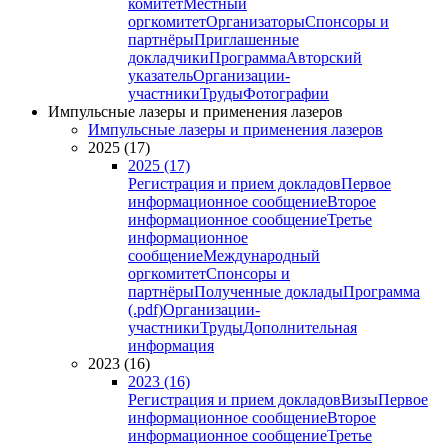
комитет
Местный
оргкомитет
Организаторы
Спонсоры и
партнёры
Приглашенные
докладчики
Программа
Авторский
указатель
Организации-
участники
Труды
Фотографии
Импульсные лазеры и применения лазеров
Импульсные лазеры и применения лазеров
2025 (17)
2025 (17)
Регистрация и прием докладов
Первое
информационное сообщение
Второе
информационное сообщение
Третье
информационное
сообщение
Международный
оргкомитет
Спонсоры и
партнёры
Полученные доклады
Программа
(.pdf)
Организации-
участники
Труды
Дополнительная
информация
2023 (16)
2023 (16)
Регистрация и прием докладов
Визы
Первое
информационное сообщение
Второе
информационное сообщение
Третье