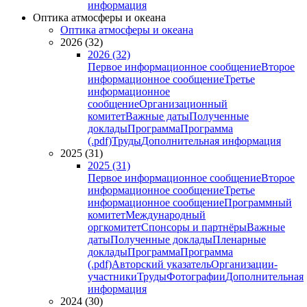
информация
Оптика атмосферы и океана
Оптика атмосферы и океана
2026 (32)
2026 (32)
Первое информационное сообщение
Второе
информационное сообщение
Третье
информационное
сообщение
Организационный
комитет
Важные даты
Полученные
доклады
Программа
Программа
(.pdf)
Труды
Дополнительная информация
2025 (31)
2025 (31)
Первое информационное сообщение
Второе
информационное сообщение
Третье
информационное сообщение
Программный
комитет
Международный
оргкомитет
Спонсоры и партнёры
Важные
даты
Полученные доклады
Пленарные
доклады
Программа
Программа
(.pdf)
Авторский указатель
Организации-
участники
Труды
Фотографии
Дополнительная
информация
2024 (30)