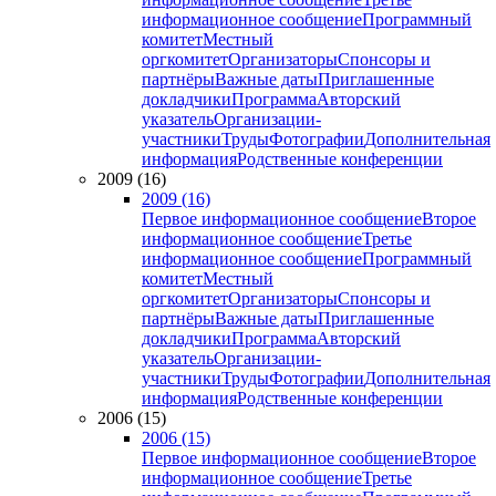
информационное сообщение
Программный
комитет
Местный
оргкомитет
Организаторы
Спонсоры и
партнёры
Важные даты
Приглашенные
докладчики
Программа
Авторский
указатель
Организации-
участники
Труды
Фотографии
Дополнительная
информация
Родственные конференции
2009 (16)
2009 (16)
Первое информационное сообщение
Второе
информационное сообщение
Третье
информационное сообщение
Программный
комитет
Местный
оргкомитет
Организаторы
Спонсоры и
партнёры
Важные даты
Приглашенные
докладчики
Программа
Авторский
указатель
Организации-
участники
Труды
Фотографии
Дополнительная
информация
Родственные конференции
2006 (15)
2006 (15)
Первое информационное сообщение
Второе
информационное сообщение
Третье