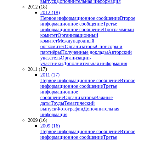
выпуск
Дополнительная информация
2012 (18)
2012 (18)
Первое информационное сообщение
Второе
информационное сообщение
Третье
информационное сообщение
Программный
комитет
Организационный
комитет
Международный
оргкомитет
Организаторы
Спонсоры и
партнёры
Полученные доклады
Авторский
указатель
Организации-
участники
Дополнительная информация
2011 (17)
2011 (17)
Первое информационное сообщение
Второе
информационное сообщение
Третье
информационное
сообщение
Организаторы
Важные
даты
Труды
Тематический
выпуск
Фотографии
Дополнительная
информация
2009 (16)
2009 (16)
Первое информационное сообщение
Второе
информационное сообщение
Третье