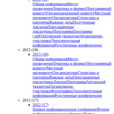
Общая информация
Место
проведения
Тематика и формат
Программный
комитет
Организационный комитет
Местный
оргкомитет
Организаторы
Спонсоры и
партнёры
Важные даты
Полученные
доклады
Приглашенные
докладчики
Программа
Программа
(.pdf)
Авторский указатель
Организации-
участники
Дополнительная
информация
Родственные конференции
2015 (18)
2015 (18)
Общая информация
Место
проведения
Тематика и формат
Программный
комитет
Местный
оргкомитет
Организаторы
Спонсоры и
партнёры
Важные даты
Приглашенные
докладчики
Лекции
Программа
Авторский
указатель
Организации-
участники
Фотографии
Дополнительная
информация
Родственные конференции
2012 (17)
2012 (17)
Первое информационное сообщение
Второе
информационное сообщение
Третье