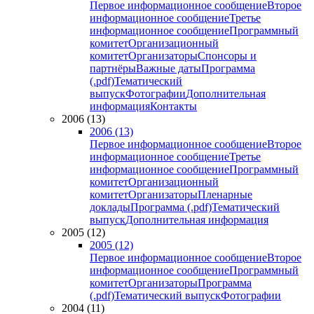
Первое информационное сообщение
Второе
информационное сообщение
Третье
информационное сообщение
Программный
комитет
Организационный
комитет
Организаторы
Спонсоры и
партнёры
Важные даты
Программа
(.pdf)
Тематический
выпуск
Фотографии
Дополнительная
информация
Контакты
2006 (13)
2006 (13)
Первое информационное сообщение
Второе
информационное сообщение
Третье
информационное сообщение
Программный
комитет
Организационный
комитет
Организаторы
Пленарные
доклады
Программа (.pdf)
Тематический
выпуск
Дополнительная информация
2005 (12)
2005 (12)
Первое информационное сообщение
Второе
информационное сообщение
Программный
комитет
Организаторы
Программа
(.pdf)
Тематический выпуск
Фотографии
2004 (11)