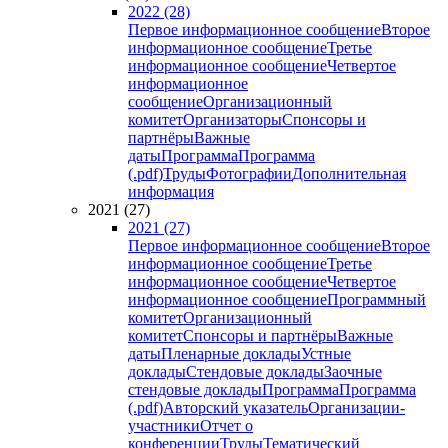
2022 (28)
Первое информационное сообщение
Второе
информационное сообщение
Третье
информационное сообщение
Четвертое
информационное
сообщение
Организационный
комитет
Организаторы
Спонсоры и
партнёры
Важные
даты
Программа
Программа
(.pdf)
Труды
Фотографии
Дополнительная
информация
2021 (27)
2021 (27)
Первое информационное сообщение
Второе
информационное сообщение
Третье
информационное сообщение
Четвертое
информационное сообщение
Программный
комитет
Организационный
комитет
Спонсоры и партнёры
Важные
даты
Пленарные доклады
Устные
доклады
Стендовые доклады
Заочные
стендовые доклады
Программа
Программа
(.pdf)
Авторский указатель
Организации-
участники
Отчет о
конференции
Труды
Тематический