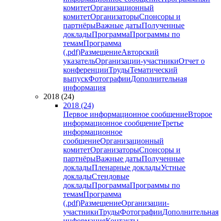
комитет
Организационный
комитет
Организаторы
Спонсоры и
партнёры
Важные даты
Полученные
доклады
Программа
Программы по
темам
Программа
(.pdf)
Размещение
Авторский
указатель
Организации-участники
Отчет о
конференции
Труды
Тематический
выпуск
Фотографии
Дополнительная
информация
2018 (24)
2018 (24)
Первое информационное сообщение
Второе
информационное сообщение
Третье
информационное
сообщение
Организационный
комитет
Организаторы
Спонсоры и
партнёры
Важные даты
Полученные
доклады
Пленарные доклады
Устные
доклады
Стендовые
доклады
Программа
Программы по
темам
Программа
(.pdf)
Размещение
Организации-
участники
Труды
Фотографии
Дополнительная
информация
Контакты