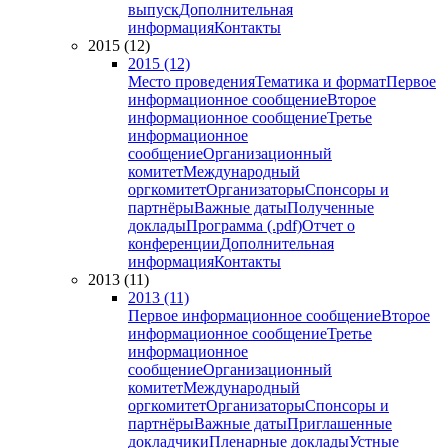
выпуск
Дополнительная
информация
Контакты
2015 (12)
2015 (12)
Место проведения
Тематика и формат
Первое
информационное сообщение
Второе
информационное сообщение
Третье
информационное
сообщение
Организационный
комитет
Международный
оргкомитет
Организаторы
Спонсоры и
партнёры
Важные даты
Полученные
доклады
Программа (.pdf)
Отчет о
конференции
Дополнительная
информация
Контакты
2013 (11)
2013 (11)
Первое информационное сообщение
Второе
информационное сообщение
Третье
информационное
сообщение
Организационный
комитет
Международный
оргкомитет
Организаторы
Спонсоры и
партнёры
Важные даты
Приглашенные
докладчики
Пленарные доклады
Устные