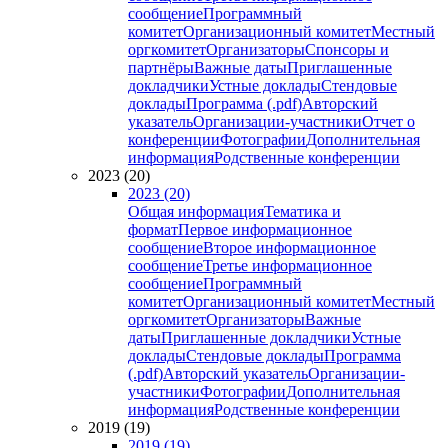
сообщение
Программный
комитет
Организационный комитет
Местный
оргкомитет
Организаторы
Спонсоры и
партнёры
Важные даты
Приглашенные
докладчики
Устные доклады
Стендовые
доклады
Программа (.pdf)
Авторский
указатель
Организации-участники
Отчет о
конференции
Фотографии
Дополнительная
информация
Родственные конференции
2023 (20)
2023 (20)
Общая информация
Тематика и
формат
Первое информационное
сообщение
Второе информационное
сообщение
Третье информационное
сообщение
Программный
комитет
Организационный комитет
Местный
оргкомитет
Организаторы
Важные
даты
Приглашенные докладчики
Устные
доклады
Стендовые доклады
Программа
(.pdf)
Авторский указатель
Организации-
участники
Фотографии
Дополнительная
информация
Родственные конференции
2019 (19)
2019 (19)