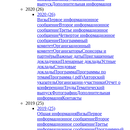
выпуск
Дополнительная информация
2020 (26)
2020 (26)
Визы
Первое информационное
сообщение
Второе информационное
сообщение
Третье информационное
сообщение
Четвертое информационное
сообщение
Программный
комитет
Организационный
комитет
Организаторы
Спонсоры и
партнёры
Важные даты
Приглашенные
докладчики
Пленарные доклады
Устные
доклады
Стендовые
доклады
Программа
Программы по
темам
Программа (.pdf)
Авторский
указатель
Организации-участники
Отчет о
конференции
Труды
Тематический
выпуск
Фотографии
Дополнительная
информация
Контакты
2019 (25)
2019 (25)
Общая информация
Визы
Первое
информационное сообщение
Второе
информационное сообщение
Третье
информационное сообщение
Программный