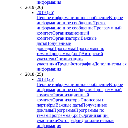
информация
2019 (26)
2019 (26)
Первое информационное сообщение
Второе
информационное сообщение
Третье
информационное сообщение
Программный
комитет
Организационный
комитет
Организаторы
Важные
даты
Полученные
доклады
Программа
Программы по
темам
Программа (.pdf)
Авторский
указатель
Организации-
участники
Труды
Фотографии
Дополнительная
информация
2018 (25)
2018 (25)
Первое информационное сообщение
Второе
информационное сообщение
Программный
комитет
Организационный
комитет
Организаторы
Спонсоры и
партнёры
Важные даты
Полученные
доклады
Программа
Программы по
темам
Программа (.pdf)
Организации-
участники
Фотографии
Дополнительная
информация