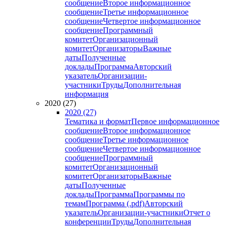
сообщение
Второе информационное
сообщение
Третье информационное
сообщение
Четвертое информационное
сообщение
Программный
комитет
Организационный
комитет
Организаторы
Важные
даты
Полученные
доклады
Программа
Авторский
указатель
Организации-
участники
Труды
Дополнительная
информация
2020 (27)
2020 (27)
Тематика и формат
Первое информационное
сообщение
Второе информационное
сообщение
Третье информационное
сообщение
Четвертое информационное
сообщение
Программный
комитет
Организационный
комитет
Организаторы
Важные
даты
Полученные
доклады
Программа
Программы по
темам
Программа (.pdf)
Авторский
указатель
Организации-участники
Отчет о
конференции
Труды
Дополнительная