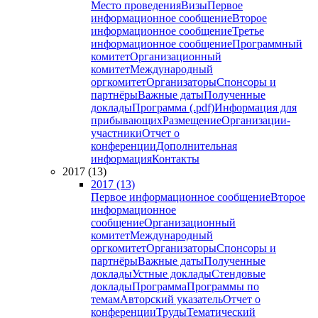
Место проведения
Визы
Первое
информационное сообщение
Второе
информационное сообщение
Третье
информационное сообщение
Программный
комитет
Организационный
комитет
Международный
оргкомитет
Организаторы
Спонсоры и
партнёры
Важные даты
Полученные
доклады
Программа (.pdf)
Информация для
прибывающих
Размещение
Организации-
участники
Отчет о
конференции
Дополнительная
информация
Контакты
2017 (13)
2017 (13)
Первое информационное сообщение
Второе
информационное
сообщение
Организационный
комитет
Международный
оргкомитет
Организаторы
Спонсоры и
партнёры
Важные даты
Полученные
доклады
Устные доклады
Стендовые
доклады
Программа
Программы по
темам
Авторский указатель
Отчет о
конференции
Труды
Тематический