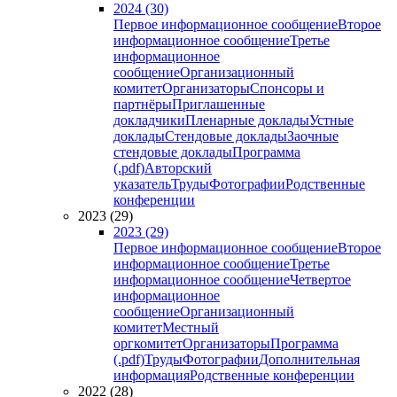
2024 (30)
Первое информационное сообщение
Второе
информационное сообщение
Третье
информационное
сообщение
Организационный
комитет
Организаторы
Спонсоры и
партнёры
Приглашенные
докладчики
Пленарные доклады
Устные
доклады
Стендовые доклады
Заочные
стендовые доклады
Программа
(.pdf)
Авторский
указатель
Труды
Фотографии
Родственные
конференции
2023 (29)
2023 (29)
Первое информационное сообщение
Второе
информационное сообщение
Третье
информационное сообщение
Четвертое
информационное
сообщение
Организационный
комитет
Местный
оргкомитет
Организаторы
Программа
(.pdf)
Труды
Фотографии
Дополнительная
информация
Родственные конференции
2022 (28)