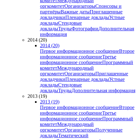
комитет
Международный
оргкомитет
Организаторы
Спонсоры и
партнёры
Важные даты
Приглашенные
докладчики
Пленарные доклады
Устные
доклады
Стендовые
доклады
Труды
Фотографии
Дополнительная
информация
2014 (20)
2014 (20)
Первое информационное сообщение
Второе
информационное сообщение
Третье
информационное сообщение
Программный
комитет
Международный
оргкомитет
Организаторы
Приглашенные
докладчики
Пленарные доклады
Устные
доклады
Стендовые
доклады
Труды
Дополнительная информация
2013 (19)
2013 (19)
Первое информационное сообщение
Второе
информационное сообщение
Третье
информационное сообщение
Программный
комитет
Международный
оргкомитет
Организаторы
Полученные
доклады
Тематический