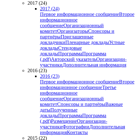
2017 (24)
2017 (24)
Первое информационное сообщение
Второе
информационное
сообщение
Организационный
комитет
Организаторы
Спонсоры и
партнёры
Приглашенные
докладчики
Пленарные доклады
Устные
доклады
Стендовые
доклады
Программа
Программа
(.pdf)
Авторский указатель
Организации-
участники
Дополнительная информация
2016 (23)
2016 (23)
Первое информационное сообщение
Второе
информационное сообщение
Третье
информационное
сообщение
Организационный
комитет
Спонсоры и партнёры
Важные
даты
Полученные
доклады
Программа
Программа
(.pdf)
Размещение
Организации-
участники
Фотографии
Дополнительная
информация
Контакты
2015 (22)