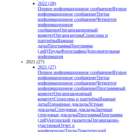
2022 (28)
Первое информационное сообщение
Второе
информационное сообщение
Третье
информационное сообщение
Четвертое
информационное
сообщение
Организационный
комитет
Организаторы
Спонсоры и
партнёры
Важные
даты
Программа
Программа
(.pdf)
Труды
Фотографии
Дополнительная
информация
2021 (27)
2021 (27)
Первое информационное сообщение
Второе
информационное сообщение
Третье
информационное сообщение
Четвертое
информационное сообщение
Программный
комитет
Организационный
комитет
Спонсоры и партнёры
Важные
даты
Пленарные доклады
Устные
доклады
Стендовые доклады
Заочные
стендовые доклады
Программа
Программа
(.pdf)
Авторский указатель
Организации-
участники
Отчет о
конференции
Труды
Тематический