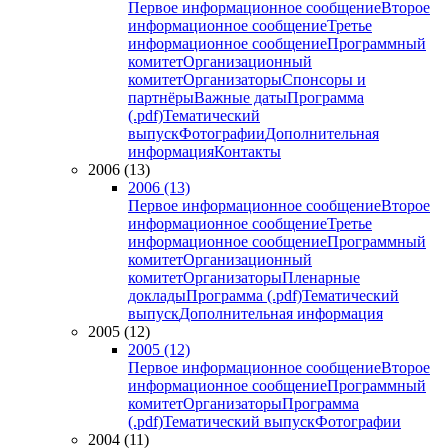
Первое информационное сообщение
Второе
информационное сообщение
Третье
информационное сообщение
Программный
комитет
Организационный
комитет
Организаторы
Спонсоры и
партнёры
Важные даты
Программа
(.pdf)
Тематический
выпуск
Фотографии
Дополнительная
информация
Контакты
2006 (13)
2006 (13)
Первое информационное сообщение
Второе
информационное сообщение
Третье
информационное сообщение
Программный
комитет
Организационный
комитет
Организаторы
Пленарные
доклады
Программа (.pdf)
Тематический
выпуск
Дополнительная информация
2005 (12)
2005 (12)
Первое информационное сообщение
Второе
информационное сообщение
Программный
комитет
Организаторы
Программа
(.pdf)
Тематический выпуск
Фотографии
2004 (11)