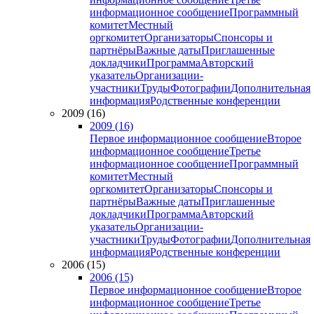
информационное сообщение
Программный
комитет
Местный
оргкомитет
Организаторы
Спонсоры и
партнёры
Важные даты
Приглашенные
докладчики
Программа
Авторский
указатель
Организации-
участники
Труды
Фотографии
Дополнительная
информация
Родственные конференции
2009 (16)
2009 (16)
Первое информационное сообщение
Второе
информационное сообщение
Третье
информационное сообщение
Программный
комитет
Местный
оргкомитет
Организаторы
Спонсоры и
партнёры
Важные даты
Приглашенные
докладчики
Программа
Авторский
указатель
Организации-
участники
Труды
Фотографии
Дополнительная
информация
Родственные конференции
2006 (15)
2006 (15)
Первое информационное сообщение
Второе
информационное сообщение
Третье