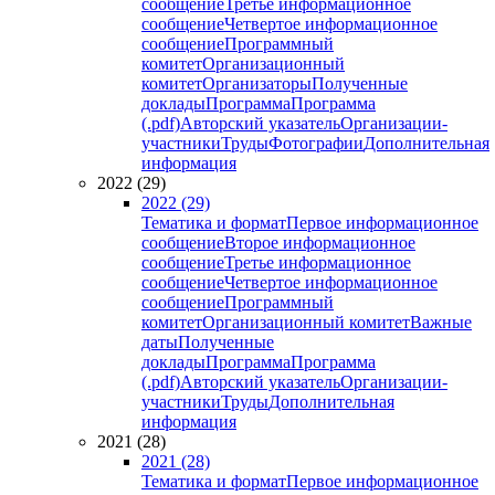
сообщение
Третье информационное
сообщение
Четвертое информационное
сообщение
Программный
комитет
Организационный
комитет
Организаторы
Полученные
доклады
Программа
Программа
(.pdf)
Авторский указатель
Организации-
участники
Труды
Фотографии
Дополнительная
информация
2022 (29)
2022 (29)
Тематика и формат
Первое информационное
сообщение
Второе информационное
сообщение
Третье информационное
сообщение
Четвертое информационное
сообщение
Программный
комитет
Организационный комитет
Важные
даты
Полученные
доклады
Программа
Программа
(.pdf)
Авторский указатель
Организации-
участники
Труды
Дополнительная
информация
2021 (28)
2021 (28)
Тематика и формат
Первое информационное