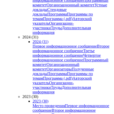
информационное сообщение
Программный
комитет
Организационный комитет
Устные
доклады
Стендовые
доклады
Программа
Программы по
темам
Программа (.pdf)
Авторский
указатель
Организации-
участники
Труды
Дополнительная
информация
2024 (31)
2024 (31)
Первое информационное сообщение
Второе
информационное сообщение
Третье
информационное сообщение
Четвертое
информационное сообщение
Программный
комитет
Организационный
комитет
Организаторы
Полученные
доклады
Программа
Программы по
темам
Программа (.pdf)
Авторский
указатель
Организации-
участники
Труды
Дополнительная
информация
2023 (30)
2023 (30)
Место проведения
Первое информационное
сообщение
Второе информационное