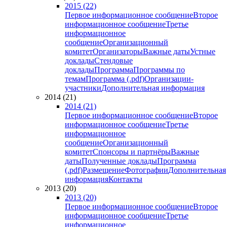
2015 (22)
Первое информационное сообщение
Второе
информационное сообщение
Третье
информационное
сообщение
Организационный
комитет
Организаторы
Важные даты
Устные
доклады
Стендовые
доклады
Программа
Программы по
темам
Программа (.pdf)
Организации-
участники
Дополнительная информация
2014 (21)
2014 (21)
Первое информационное сообщение
Второе
информационное сообщение
Третье
информационное
сообщение
Организационный
комитет
Спонсоры и партнёры
Важные
даты
Полученные доклады
Программа
(.pdf)
Размещение
Фотографии
Дополнительная
информация
Контакты
2013 (20)
2013 (20)
Первое информационное сообщение
Второе
информационное сообщение
Третье
информационное