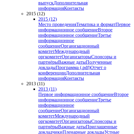
выпуск
Дополнительная
информация
Контакты
2015 (12)
2015 (12)
Место проведения
Тематика и формат
Первое
информационное сообщение
Второе
информационное сообщение
Третье
информационное
сообщение
Организационный
комитет
Международный
оргкомитет
Организаторы
Спонсоры и
партнёры
Важные даты
Полученные
доклады
Программа (.pdf)
Отчет о
конференции
Дополнительная
информация
Контакты
2013 (11)
2013 (11)
Первое информационное сообщение
Второе
информационное сообщение
Третье
информационное
сообщение
Организационный
комитет
Международный
оргкомитет
Организаторы
Спонсоры и
партнёры
Важные даты
Приглашенные
докладчики
Пленарные доклады
Устные