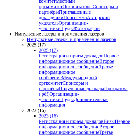
комитет
Местный
оргкомитет
Организаторы
Спонсоры и
партнёры
Приглашенные
докладчики
Программа
Авторский
указатель
Организации-
участники
Труды
Фотографии
Импульсные лазеры и применения лазеров
Импульсные лазеры и применения лазеров
2025 (17)
2025 (17)
Регистрация и прием докладов
Первое
информационное сообщение
Второе
информационное сообщение
Третье
информационное
сообщение
Международный
оргкомитет
Спонсоры и
партнёры
Полученные доклады
Программа
(.pdf)
Организации-
участники
Труды
Дополнительная
информация
2023 (16)
2023 (16)
Регистрация и прием докладов
Визы
Первое
информационное сообщение
Второе
информационное сообщение
Третье