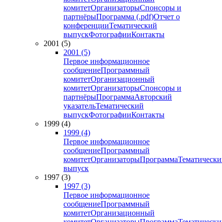
комитет
Организаторы
Спонсоры и
партнёры
Программа (.pdf)
Отчет о
конференции
Тематический
выпуск
Фотографии
Контакты
2001 (5)
2001 (5)
Первое информационное
сообщение
Программный
комитет
Организационный
комитет
Организаторы
Спонсоры и
партнёры
Программа
Авторский
указатель
Тематический
выпуск
Фотографии
Контакты
1999 (4)
1999 (4)
Первое информационное
сообщение
Программный
комитет
Организаторы
Программа
Тематически
выпуск
1997 (3)
1997 (3)
Первое информационное
сообщение
Программный
комитет
Организационный
комитет
Организаторы
Программа
Тематически