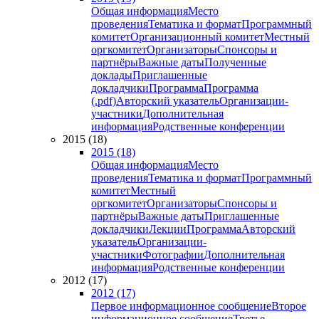
Общая информация
Место
проведения
Тематика и формат
Программный
комитет
Организационный комитет
Местный
оргкомитет
Организаторы
Спонсоры и
партнёры
Важные даты
Полученные
доклады
Приглашенные
докладчики
Программа
Программа
(.pdf)
Авторский указатель
Организации-
участники
Дополнительная
информация
Родственные конференции
2015 (18)
2015 (18)
Общая информация
Место
проведения
Тематика и формат
Программный
комитет
Местный
оргкомитет
Организаторы
Спонсоры и
партнёры
Важные даты
Приглашенные
докладчики
Лекции
Программа
Авторский
указатель
Организации-
участники
Фотографии
Дополнительная
информация
Родственные конференции
2012 (17)
2012 (17)
Первое информационное сообщение
Второе
информационное сообщение
Третье