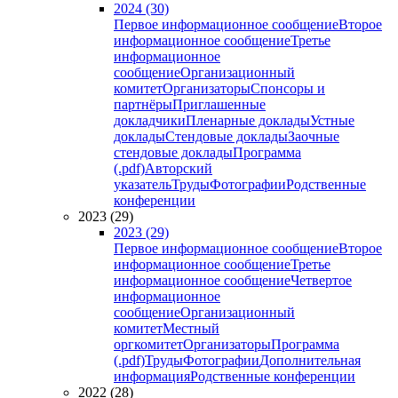
2024 (30)
Первое информационное сообщение
Второе
информационное сообщение
Третье
информационное
сообщение
Организационный
комитет
Организаторы
Спонсоры и
партнёры
Приглашенные
докладчики
Пленарные доклады
Устные
доклады
Стендовые доклады
Заочные
стендовые доклады
Программа
(.pdf)
Авторский
указатель
Труды
Фотографии
Родственные
конференции
2023 (29)
2023 (29)
Первое информационное сообщение
Второе
информационное сообщение
Третье
информационное сообщение
Четвертое
информационное
сообщение
Организационный
комитет
Местный
оргкомитет
Организаторы
Программа
(.pdf)
Труды
Фотографии
Дополнительная
информация
Родственные конференции
2022 (28)