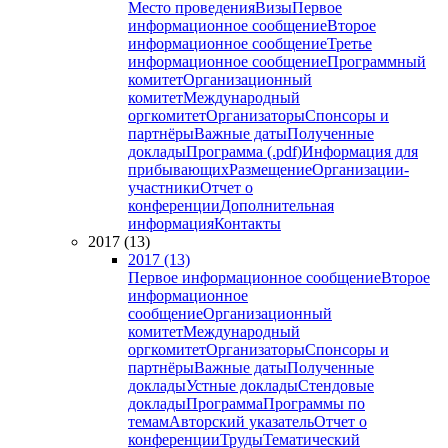
Место проведения
Визы
Первое
информационное сообщение
Второе
информационное сообщение
Третье
информационное сообщение
Программный
комитет
Организационный
комитет
Международный
оргкомитет
Организаторы
Спонсоры и
партнёры
Важные даты
Полученные
доклады
Программа (.pdf)
Информация для
прибывающих
Размещение
Организации-
участники
Отчет о
конференции
Дополнительная
информация
Контакты
2017 (13)
2017 (13)
Первое информационное сообщение
Второе
информационное
сообщение
Организационный
комитет
Международный
оргкомитет
Организаторы
Спонсоры и
партнёры
Важные даты
Полученные
доклады
Устные доклады
Стендовые
доклады
Программа
Программы по
темам
Авторский указатель
Отчет о
конференции
Труды
Тематический