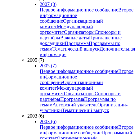
2007 (8)
Первое информационное сообщение
Второе
информационное
сообщение
Организационный
комитет
Международный
оргкомитет
Организаторы
Спонсоры и
партнёры
Важные даты
Приглашенные
докладчики
Программа
Программы по
темам
Тематический выпуск
Дополнительная
информация
2005 (7)
2005 (7)
Первое информационное сообщение
Второе
информационное
сообщение
Организационный
комитет
Международный
оргкомитет
Организаторы
Спонсоры и
партнёры
Программа
Программы по
темам
Авторский указатель
Организации-
участники
Тематический выпуск
2003 (6)
2003 (6)
Первое информационное сообщение
Второе
информационное сообщение
Программный
комитет
Организационный