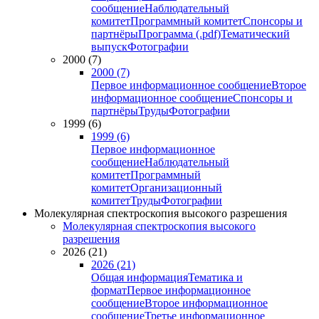
сообщение
Наблюдательный
комитет
Программный комитет
Спонсоры и
партнёры
Программа (.pdf)
Тематический
выпуск
Фотографии
2000 (7)
2000 (7)
Первое информационное сообщение
Второе
информационное сообщение
Спонсоры и
партнёры
Труды
Фотографии
1999 (6)
1999 (6)
Первое информационное
сообщение
Наблюдательный
комитет
Программный
комитет
Организационный
комитет
Труды
Фотографии
Молекулярная спектроскопия высокого разрешения
Молекулярная спектроскопия высокого
разрешения
2026 (21)
2026 (21)
Общая информация
Тематика и
формат
Первое информационное
сообщение
Второе информационное
сообщение
Третье информационное