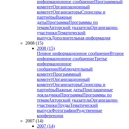
информационное сообщение
Программный
комитет
Организационный
комитет
Организаторы
Спонсоры и
партнёры
Важные
даты
Программа
Программы по
темам
Авторский указатель
Организации-
участники
Тематический
выпуск
Дополнительная информация
2008 (15)
2008 (15)
Первое информационное сообщение
Второе
информационное сообщение
Третье
информационное
сообщение
Наблюдательный
комитет
Программный
комитет
Организационный
комитет
Организаторы
Спонсоры и
партнёры
Важные даты
Приглашенные
докладчики
Программа
Программы по
темам
Авторский указатель
Организации-
участники
Труды
Тематический
выпуск
Фотографии
Родственные
конференции
2007 (14)
2007 (14)