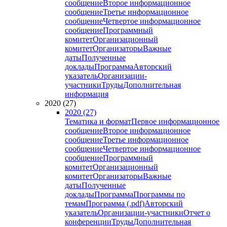
сообщение
Второе информационное
сообщение
Третье информационное
сообщение
Четвертое информационное
сообщение
Программный
комитет
Организационный
комитет
Организаторы
Важные
даты
Полученные
доклады
Программа
Авторский
указатель
Организации-
участники
Труды
Дополнительная
информация
2020 (27)
2020 (27)
Тематика и формат
Первое информационное
сообщение
Второе информационное
сообщение
Третье информационное
сообщение
Четвертое информационное
сообщение
Программный
комитет
Организационный
комитет
Организаторы
Важные
даты
Полученные
доклады
Программа
Программы по
темам
Программа (.pdf)
Авторский
указатель
Организации-участники
Отчет о
конференции
Труды
Дополнительная