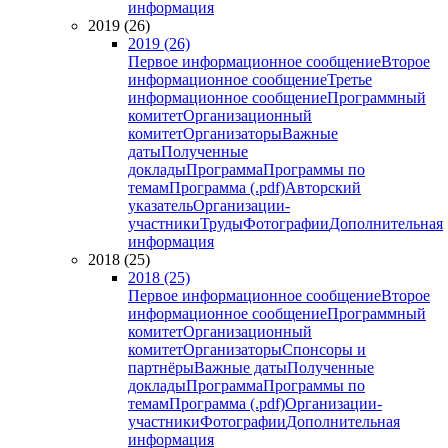
информация
2019 (26)
2019 (26)
Первое информационное сообщение
Второе
информационное сообщение
Третье
информационное сообщение
Программный
комитет
Организационный
комитет
Организаторы
Важные
даты
Полученные
доклады
Программа
Программы по
темам
Программа (.pdf)
Авторский
указатель
Организации-
участники
Труды
Фотографии
Дополнительная
информация
2018 (25)
2018 (25)
Первое информационное сообщение
Второе
информационное сообщение
Программный
комитет
Организационный
комитет
Организаторы
Спонсоры и
партнёры
Важные даты
Полученные
доклады
Программа
Программы по
темам
Программа (.pdf)
Организации-
участники
Фотографии
Дополнительная
информация