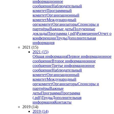
информационное
сообщение
Наблюдательный
комитет
Программный
комитет
Организационный
комитет
Международный
оргкомитет
Организаторы
Спонсоры и
партнёры
Важные даты
Полученные
доклады
Программа (.pdf)
Размещение
Отчет о
конференции
Труды
Дополнительная
информация
2021 (15)
2021 (15)
Общая информация
Первое информационное
сообщение
Второе информационное
сообщение
Третье информационное
сообщение
Наблюдательный
комитет
Организационный
комитет
Международный
оргкомитет
Организаторы
Спонсоры и
партнёры
Важные
даты
Программа
Программа
(.pdf)
Труды
Дополнительная
информация
Контакты
2019 (14)
2019 (14)