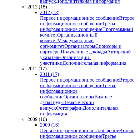
выпуск
Дополнительная информация
2012 (18)
2012 (18)
Первое информационное сообщение
Второе
информационное сообщение
Третье
информационное сообщение
Программный
комитет
Организационный
комитет
Международный
оргкомитет
Организаторы
Спонсоры и
партнёры
Полученные доклады
Авторский
указатель
Организации-
участники
Дополнительная информация
2011 (17)
2011 (17)
Первое информационное сообщение
Второе
информационное сообщение
Третье
информационное
сообщение
Организаторы
Важные
даты
Труды
Тематический
выпуск
Фотографии
Дополнительная
информация
2009 (16)
2009 (16)
Первое информационное сообщение
Второе
информационное сообщение
Третье