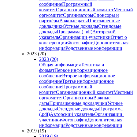
сообщение
Программный
комитет
Организационный комитет
Местный
оргкомитет
Организаторы
Спонсоры и
партнёры
Важные даты
Приглашенные
докладчики
Устные доклады
Стендовые
доклады
Программа (.pdf)
Авторский
указатель
Организации-участники
Отчет о
конференции
Фотографии
Дополнительная
информация
Родственные конференции
2023 (20)
2023 (20)
Общая информация
Тематика и
формат
Первое информационное
сообщение
Второе информационное
сообщение
Третье информационное
сообщение
Программный
комитет
Организационный комитет
Местный
оргкомитет
Организаторы
Важные
даты
Приглашенные докладчики
Устные
доклады
Стендовые доклады
Программа
(.pdf)
Авторский указатель
Организации-
участники
Фотографии
Дополнительная
информация
Родственные конференции
2019 (19)
2019 (19)