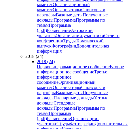
комитет
Организационный
комитет
Организаторы
Спонсоры и
партнёры
Важные даты
Полученные
доклады
Программа
Программы по
темам
Программа
(.pdf)
Размещение
Авторский
указатель
Организации-участники
Отчет о
конференции
Труды
Тематический
выпуск
Фотографии
Дополнительная
информация
2018 (24)
2018 (24)
Первое информационное сообщение
Второе
информационное сообщение
Третье
информационное
сообщение
Организационный
комитет
Организаторы
Спонсоры и
партнёры
Важные даты
Полученные
доклады
Пленарные доклады
Устные
доклады
Стендовые
доклады
Программа
Программы по
темам
Программа
(.pdf)
Размещение
Организации-
участники
Труды
Фотографии
Дополнительная
информация
Контакты