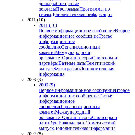
доклады
Стендовые
доклады
Программа
Программы по
темам
Дополнительная информация
2011 (10)
2011 (10)
Первое информационное сообщение
Второе
информационное сообщение
Третье
информационное
сообщение
Организационный
комитет
Международный
оргкомитет
Организаторы
Спонсоры и
партнёры
Важные даты
Тематический
выпуск
Фотографии
Дополнительная
информация
2009 (9)
2009 (9)
Первое информационное сообщение
Второе
информационное сообщение
Третье
информационное
сообщение
Организационный
комитет
Международный
оргкомитет
Организаторы
Спонсоры и
партнёры
Важные даты
Тематический
выпуск
Дополнительная информация
2007 (8)