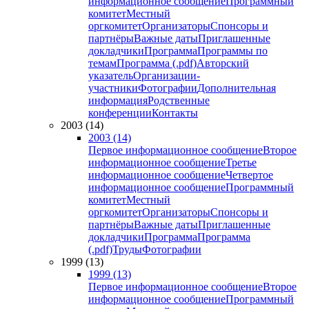
информационное сообщение
Программный
комитет
Местный
оргкомитет
Организаторы
Спонсоры и
партнёры
Важные даты
Приглашенные
докладчики
Программа
Программы по
темам
Программа (.pdf)
Авторский
указатель
Организации-
участники
Фотографии
Дополнительная
информация
Родственные
конференции
Контакты
2003 (14)
2003 (14)
Первое информационное сообщение
Второе
информационное сообщение
Третье
информационное сообщение
Четвертое
информационное сообщение
Программный
комитет
Местный
оргкомитет
Организаторы
Спонсоры и
партнёры
Важные даты
Приглашенные
докладчики
Программа
Программа
(.pdf)
Труды
Фотографии
1999 (13)
1999 (13)
Первое информационное сообщение
Второе
информационное сообщение
Программный