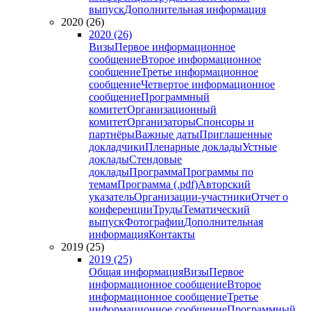
выпуск
Дополнительная информация
2020 (26)
2020 (26)
Визы
Первое информационное
сообщение
Второе информационное
сообщение
Третье информационное
сообщение
Четвертое информационное
сообщение
Программный
комитет
Организационный
комитет
Организаторы
Спонсоры и
партнёры
Важные даты
Приглашенные
докладчики
Пленарные доклады
Устные
доклады
Стендовые
доклады
Программа
Программы по
темам
Программа (.pdf)
Авторский
указатель
Организации-участники
Отчет о
конференции
Труды
Тематический
выпуск
Фотографии
Дополнительная
информация
Контакты
2019 (25)
2019 (25)
Общая информация
Визы
Первое
информационное сообщение
Второе
информационное сообщение
Третье
информационное сообщение
Программный