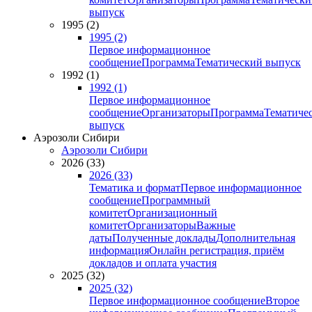
выпуск
1995 (2)
1995 (2)
Первое информационное
сообщение
Программа
Тематический выпуск
1992 (1)
1992 (1)
Первое информационное
сообщение
Организаторы
Программа
Тематиче
выпуск
Аэрозоли Сибири
Аэрозоли Сибири
2026 (33)
2026 (33)
Тематика и формат
Первое информационное
сообщение
Программный
комитет
Организационный
комитет
Организаторы
Важные
даты
Полученные доклады
Дополнительная
информация
Онлайн регистрация, приём
докладов и оплата участия
2025 (32)
2025 (32)
Первое информационное сообщение
Второе