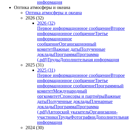
информация
Оптика атмосферы и океана
Оптика атмосферы и океана
2026 (32)
2026 (32)
Первое информационное сообщение
Второе
информационное сообщение
Третье
информационное
сообщение
Организационный
комитет
Важные даты
Полученные
доклады
Программа
Программа
(.pdf)
Труды
Дополнительная информация
2025 (31)
2025 (31)
Первое информационное сообщение
Второе
информационное сообщение
Третье
информационное сообщение
Программный
комитет
Международный
оргкомитет
Спонсоры и партнёры
Важные
даты
Полученные доклады
Пленарные
доклады
Программа
Программа
(.pdf)
Авторский указатель
Организации-
участники
Труды
Фотографии
Дополнительная
информация
2024 (30)