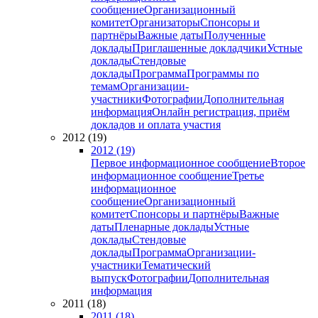
сообщение
Организационный
комитет
Организаторы
Спонсоры и
партнёры
Важные даты
Полученные
доклады
Приглашенные докладчики
Устные
доклады
Стендовые
доклады
Программа
Программы по
темам
Организации-
участники
Фотографии
Дополнительная
информация
Онлайн регистрация, приём
докладов и оплата участия
2012 (19)
2012 (19)
Первое информационное сообщение
Второе
информационное сообщение
Третье
информационное
сообщение
Организационный
комитет
Спонсоры и партнёры
Важные
даты
Пленарные доклады
Устные
доклады
Стендовые
доклады
Программа
Организации-
участники
Тематический
выпуск
Фотографии
Дополнительная
информация
2011 (18)
2011 (18)