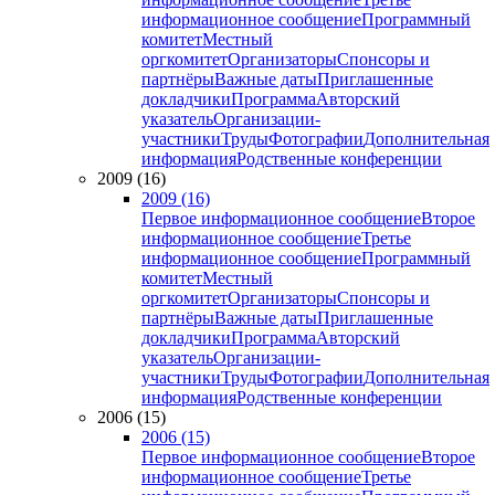
информационное сообщение
Программный
комитет
Местный
оргкомитет
Организаторы
Спонсоры и
партнёры
Важные даты
Приглашенные
докладчики
Программа
Авторский
указатель
Организации-
участники
Труды
Фотографии
Дополнительная
информация
Родственные конференции
2009 (16)
2009 (16)
Первое информационное сообщение
Второе
информационное сообщение
Третье
информационное сообщение
Программный
комитет
Местный
оргкомитет
Организаторы
Спонсоры и
партнёры
Важные даты
Приглашенные
докладчики
Программа
Авторский
указатель
Организации-
участники
Труды
Фотографии
Дополнительная
информация
Родственные конференции
2006 (15)
2006 (15)
Первое информационное сообщение
Второе
информационное сообщение
Третье