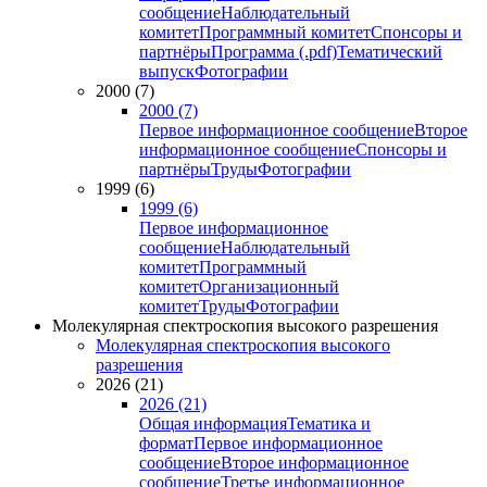
сообщение
Наблюдательный
комитет
Программный комитет
Спонсоры и
партнёры
Программа (.pdf)
Тематический
выпуск
Фотографии
2000 (7)
2000 (7)
Первое информационное сообщение
Второе
информационное сообщение
Спонсоры и
партнёры
Труды
Фотографии
1999 (6)
1999 (6)
Первое информационное
сообщение
Наблюдательный
комитет
Программный
комитет
Организационный
комитет
Труды
Фотографии
Молекулярная спектроскопия высокого разрешения
Молекулярная спектроскопия высокого
разрешения
2026 (21)
2026 (21)
Общая информация
Тематика и
формат
Первое информационное
сообщение
Второе информационное
сообщение
Третье информационное