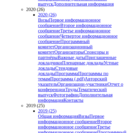
выпуск
Дополнительная информация
2020 (26)
2020 (26)
Визы
Первое информационное
сообщение
Второе информационное
сообщение
Третье информационное
сообщение
Четвертое информационное
сообщение
Программный
комитет
Организационный
комитет
Организаторы
Спонсоры и
партнёры
Важные даты
Приглашенные
докладчики
Пленарные доклады
Устные
доклады
Стендовые
доклады
Программа
Программы по
темам
Программа (.pdf)
Авторский
указатель
Организации-участники
Отчет о
конференции
Труды
Тематический
выпуск
Фотографии
Дополнительная
информация
Контакты
2019 (25)
2019 (25)
Общая информация
Визы
Первое
информационное сообщение
Второе
информационное сообщение
Третье
информационное сообщение
Программный