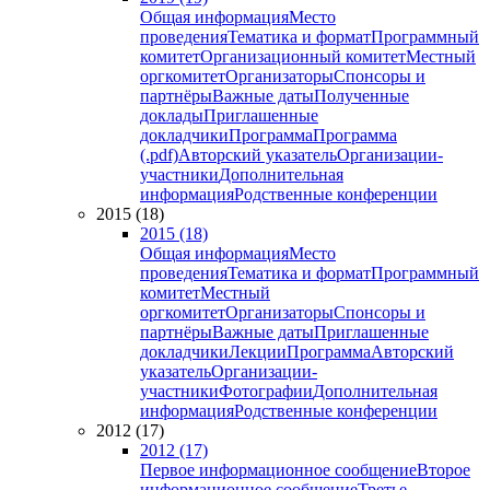
Общая информация
Место
проведения
Тематика и формат
Программный
комитет
Организационный комитет
Местный
оргкомитет
Организаторы
Спонсоры и
партнёры
Важные даты
Полученные
доклады
Приглашенные
докладчики
Программа
Программа
(.pdf)
Авторский указатель
Организации-
участники
Дополнительная
информация
Родственные конференции
2015 (18)
2015 (18)
Общая информация
Место
проведения
Тематика и формат
Программный
комитет
Местный
оргкомитет
Организаторы
Спонсоры и
партнёры
Важные даты
Приглашенные
докладчики
Лекции
Программа
Авторский
указатель
Организации-
участники
Фотографии
Дополнительная
информация
Родственные конференции
2012 (17)
2012 (17)
Первое информационное сообщение
Второе
информационное сообщение
Третье