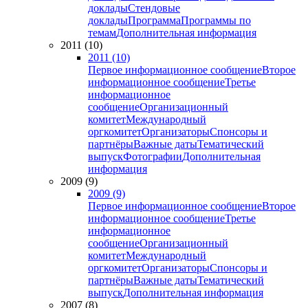
доклады
Стендовые
доклады
Программа
Программы по
темам
Дополнительная информация
2011 (10)
2011 (10)
Первое информационное сообщение
Второе
информационное сообщение
Третье
информационное
сообщение
Организационный
комитет
Международный
оргкомитет
Организаторы
Спонсоры и
партнёры
Важные даты
Тематический
выпуск
Фотографии
Дополнительная
информация
2009 (9)
2009 (9)
Первое информационное сообщение
Второе
информационное сообщение
Третье
информационное
сообщение
Организационный
комитет
Международный
оргкомитет
Организаторы
Спонсоры и
партнёры
Важные даты
Тематический
выпуск
Дополнительная информация
2007 (8)