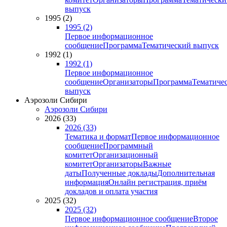
выпуск
1995 (2)
1995 (2)
Первое информационное
сообщение
Программа
Тематический выпуск
1992 (1)
1992 (1)
Первое информационное
сообщение
Организаторы
Программа
Тематиче
выпуск
Аэрозоли Сибири
Аэрозоли Сибири
2026 (33)
2026 (33)
Тематика и формат
Первое информационное
сообщение
Программный
комитет
Организационный
комитет
Организаторы
Важные
даты
Полученные доклады
Дополнительная
информация
Онлайн регистрация, приём
докладов и оплата участия
2025 (32)
2025 (32)
Первое информационное сообщение
Второе