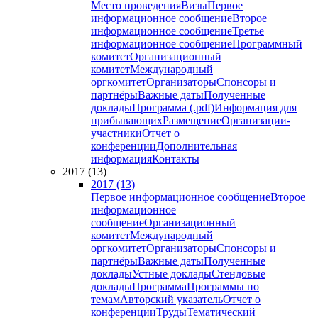
Место проведения
Визы
Первое
информационное сообщение
Второе
информационное сообщение
Третье
информационное сообщение
Программный
комитет
Организационный
комитет
Международный
оргкомитет
Организаторы
Спонсоры и
партнёры
Важные даты
Полученные
доклады
Программа (.pdf)
Информация для
прибывающих
Размещение
Организации-
участники
Отчет о
конференции
Дополнительная
информация
Контакты
2017 (13)
2017 (13)
Первое информационное сообщение
Второе
информационное
сообщение
Организационный
комитет
Международный
оргкомитет
Организаторы
Спонсоры и
партнёры
Важные даты
Полученные
доклады
Устные доклады
Стендовые
доклады
Программа
Программы по
темам
Авторский указатель
Отчет о
конференции
Труды
Тематический