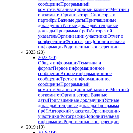
сообщение
Программный
комитет
Организационный комитет
Местный
оргкомитет
Организаторы
Спонсоры и
партнёры
Важные даты
Приглашенные
докладчики
Устные доклады
Стендовые
доклады
Программа (.pdf)
Авторский
указатель
Организации-участники
Отчет о
конференции
Фотографии
Дополнительная
информация
Родственные конференции
2023 (20)
2023 (20)
Общая информация
Тематика и
формат
Первое информационное
сообщение
Второе информационное
сообщение
Третье информационное
сообщение
Программный
комитет
Организационный комитет
Местный
оргкомитет
Организаторы
Важные
даты
Приглашенные докладчики
Устные
доклады
Стендовые доклады
Программа
(.pdf)
Авторский указатель
Организации-
участники
Фотографии
Дополнительная
информация
Родственные конференции
2019 (19)
2019 (19)