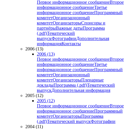
Первое информационное сообщение
Второе
информационное сообщение
Третье
информационное сообщение
Программный
комитет
Организационный
комитет
Организаторы
Спонсоры и
партнёры
Важные даты
Программа
(.pdf)
Тематический
выпуск
Фотографии
Дополнительная
информация
Контакты
2006 (13)
2006 (13)
Первое информационное сообщение
Второе
информационное сообщение
Третье
информационное сообщение
Программный
комитет
Организационный
комитет
Организаторы
Пленарные
доклады
Программа (.pdf)
Тематический
выпуск
Дополнительная информация
2005 (12)
2005 (12)
Первое информационное сообщение
Второе
информационное сообщение
Программный
комитет
Организаторы
Программа
(.pdf)
Тематический выпуск
Фотографии
2004 (11)