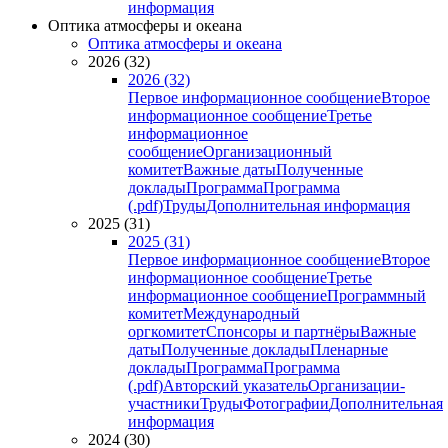
информация
Оптика атмосферы и океана
Оптика атмосферы и океана
2026 (32)
2026 (32)
Первое информационное сообщение
Второе
информационное сообщение
Третье
информационное
сообщение
Организационный
комитет
Важные даты
Полученные
доклады
Программа
Программа
(.pdf)
Труды
Дополнительная информация
2025 (31)
2025 (31)
Первое информационное сообщение
Второе
информационное сообщение
Третье
информационное сообщение
Программный
комитет
Международный
оргкомитет
Спонсоры и партнёры
Важные
даты
Полученные доклады
Пленарные
доклады
Программа
Программа
(.pdf)
Авторский указатель
Организации-
участники
Труды
Фотографии
Дополнительная
информация
2024 (30)