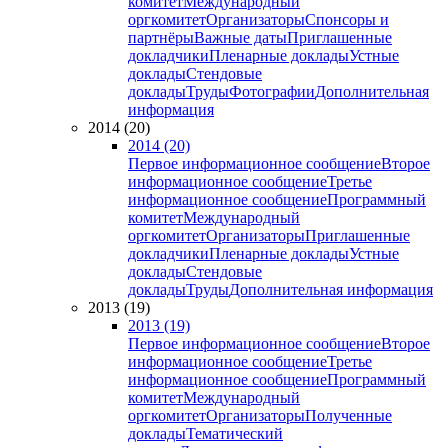
комитет
Международный
оргкомитет
Организаторы
Спонсоры и
партнёры
Важные даты
Приглашенные
докладчики
Пленарные доклады
Устные
доклады
Стендовые
доклады
Труды
Фотографии
Дополнительная
информация
2014 (20)
2014 (20)
Первое информационное сообщение
Второе
информационное сообщение
Третье
информационное сообщение
Программный
комитет
Международный
оргкомитет
Организаторы
Приглашенные
докладчики
Пленарные доклады
Устные
доклады
Стендовые
доклады
Труды
Дополнительная информация
2013 (19)
2013 (19)
Первое информационное сообщение
Второе
информационное сообщение
Третье
информационное сообщение
Программный
комитет
Международный
оргкомитет
Организаторы
Полученные
доклады
Тематический