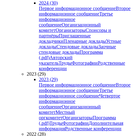
2024 (30)
Первое информационное сообщение
Второе
информационное сообщение
Третье
информационное
сообщение
Организационный
комитет
Организаторы
Спонсоры и
партнёры
Приглашенные
докладчики
Пленарные доклады
Устные
доклады
Стендовые доклады
Заочные
стендовые доклады
Программа
(.pdf)
Авторский
указатель
Труды
Фотографии
Родственные
конференции
2023 (29)
2023 (29)
Первое информационное сообщение
Второе
информационное сообщение
Третье
информационное сообщение
Четвертое
информационное
сообщение
Организационный
комитет
Местный
оргкомитет
Организаторы
Программа
(.pdf)
Труды
Фотографии
Дополнительная
информация
Родственные конференции
2022 (28)