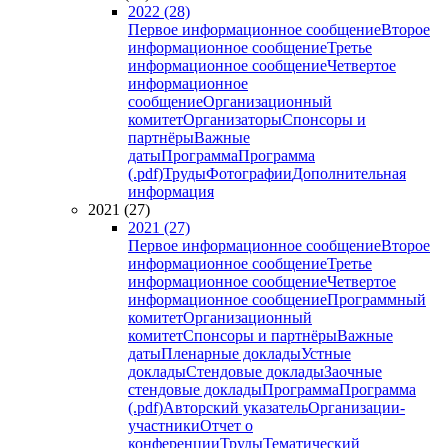
2022 (28)
Первое информационное сообщение
Второе
информационное сообщение
Третье
информационное сообщение
Четвертое
информационное
сообщение
Организационный
комитет
Организаторы
Спонсоры и
партнёры
Важные
даты
Программа
Программа
(.pdf)
Труды
Фотографии
Дополнительная
информация
2021 (27)
2021 (27)
Первое информационное сообщение
Второе
информационное сообщение
Третье
информационное сообщение
Четвертое
информационное сообщение
Программный
комитет
Организационный
комитет
Спонсоры и партнёры
Важные
даты
Пленарные доклады
Устные
доклады
Стендовые доклады
Заочные
стендовые доклады
Программа
Программа
(.pdf)
Авторский указатель
Организации-
участники
Отчет о
конференции
Труды
Тематический