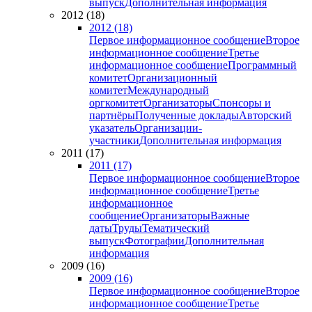
выпуск
Дополнительная информация
2012 (18)
2012 (18)
Первое информационное сообщение
Второе
информационное сообщение
Третье
информационное сообщение
Программный
комитет
Организационный
комитет
Международный
оргкомитет
Организаторы
Спонсоры и
партнёры
Полученные доклады
Авторский
указатель
Организации-
участники
Дополнительная информация
2011 (17)
2011 (17)
Первое информационное сообщение
Второе
информационное сообщение
Третье
информационное
сообщение
Организаторы
Важные
даты
Труды
Тематический
выпуск
Фотографии
Дополнительная
информация
2009 (16)
2009 (16)
Первое информационное сообщение
Второе
информационное сообщение
Третье