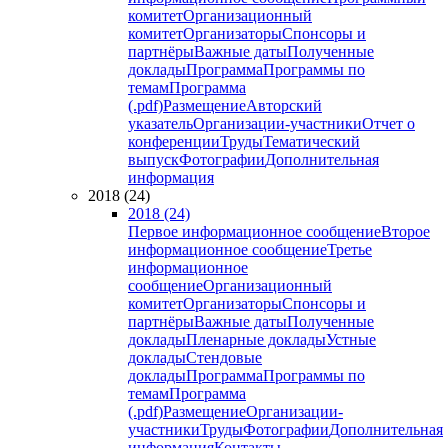
комитет
Организационный
комитет
Организаторы
Спонсоры и
партнёры
Важные даты
Полученные
доклады
Программа
Программы по
темам
Программа
(.pdf)
Размещение
Авторский
указатель
Организации-участники
Отчет о
конференции
Труды
Тематический
выпуск
Фотографии
Дополнительная
информация
2018 (24)
2018 (24)
Первое информационное сообщение
Второе
информационное сообщение
Третье
информационное
сообщение
Организационный
комитет
Организаторы
Спонсоры и
партнёры
Важные даты
Полученные
доклады
Пленарные доклады
Устные
доклады
Стендовые
доклады
Программа
Программы по
темам
Программа
(.pdf)
Размещение
Организации-
участники
Труды
Фотографии
Дополнительная
информация
Контакты