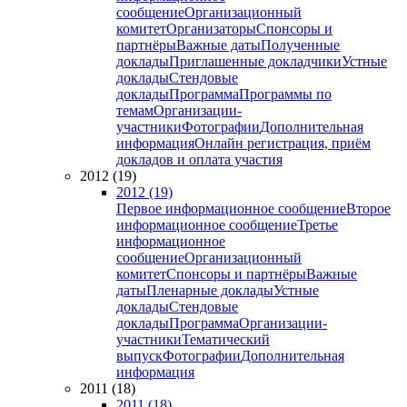
сообщение
Организационный
комитет
Организаторы
Спонсоры и
партнёры
Важные даты
Полученные
доклады
Приглашенные докладчики
Устные
доклады
Стендовые
доклады
Программа
Программы по
темам
Организации-
участники
Фотографии
Дополнительная
информация
Онлайн регистрация, приём
докладов и оплата участия
2012 (19)
2012 (19)
Первое информационное сообщение
Второе
информационное сообщение
Третье
информационное
сообщение
Организационный
комитет
Спонсоры и партнёры
Важные
даты
Пленарные доклады
Устные
доклады
Стендовые
доклады
Программа
Организации-
участники
Тематический
выпуск
Фотографии
Дополнительная
информация
2011 (18)
2011 (18)