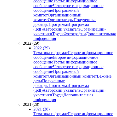
сообщение
Третье информационное
сообщение
Четвертое информационное
сообщение
Программный
комитет
Организационный
комитет
Организаторы
Полученные
доклады
Программа
Программа
(.pdf)
Авторский указатель
Организации-
участники
Труды
Фотографии
Дополнительная
информация
2022 (29)
2022 (29)
Тематика и формат
Первое информационное
сообщение
Второе информационное
сообщение
Третье информационное
сообщение
Четвертое информационное
сообщение
Программный
комитет
Организационный комитет
Важные
даты
Полученные
доклады
Программа
Программа
(.pdf)
Авторский указатель
Организации-
участники
Труды
Дополнительная
информация
2021 (28)
2021 (28)
Тематика и формат
Первое информационное