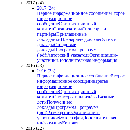
2017 (24)
2017 (24)
Первое информационное сообщение
Второе
информационное
сообщение
Организационный
комитет
Организаторы
Спонсоры и
партнёры
Приглашенные
докладчики
Пленарные доклады
Устные
доклады
Стендовые
доклады
Программа
Программа
(.pdf)
Авторский указатель
Организации-
участники
Дополнительная информация
2016 (23)
2016 (23)
Первое информационное сообщение
Второе
информационное сообщение
Третье
информационное
сообщение
Организационный
комитет
Спонсоры и партнёры
Важные
даты
Полученные
доклады
Программа
Программа
(.pdf)
Размещение
Организации-
участники
Фотографии
Дополнительная
информация
Контакты
2015 (22)