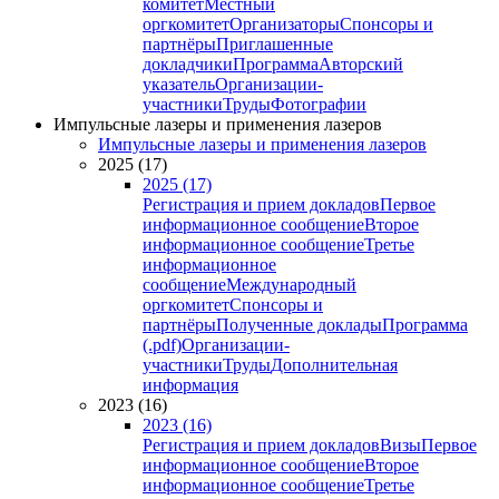
комитет
Местный
оргкомитет
Организаторы
Спонсоры и
партнёры
Приглашенные
докладчики
Программа
Авторский
указатель
Организации-
участники
Труды
Фотографии
Импульсные лазеры и применения лазеров
Импульсные лазеры и применения лазеров
2025 (17)
2025 (17)
Регистрация и прием докладов
Первое
информационное сообщение
Второе
информационное сообщение
Третье
информационное
сообщение
Международный
оргкомитет
Спонсоры и
партнёры
Полученные доклады
Программа
(.pdf)
Организации-
участники
Труды
Дополнительная
информация
2023 (16)
2023 (16)
Регистрация и прием докладов
Визы
Первое
информационное сообщение
Второе
информационное сообщение
Третье