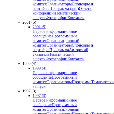
комитет
Организаторы
Спонсоры и
партнёры
Программа (.pdf)
Отчет о
конференции
Тематический
выпуск
Фотографии
Контакты
2001 (5)
2001 (5)
Первое информационное
сообщение
Программный
комитет
Организационный
комитет
Организаторы
Спонсоры и
партнёры
Программа
Авторский
указатель
Тематический
выпуск
Фотографии
Контакты
1999 (4)
1999 (4)
Первое информационное
сообщение
Программный
комитет
Организаторы
Программа
Тематически
выпуск
1997 (3)
1997 (3)
Первое информационное
сообщение
Программный
комитет
Организационный
комитет
Организаторы
Программа
Тематически