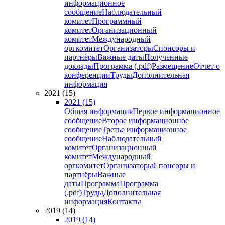
информационное
сообщение
Наблюдательный
комитет
Программный
комитет
Организационный
комитет
Международный
оргкомитет
Организаторы
Спонсоры и
партнёры
Важные даты
Полученные
доклады
Программа (.pdf)
Размещение
Отчет о
конференции
Труды
Дополнительная
информация
2021 (15)
2021 (15)
Общая информация
Первое информационное
сообщение
Второе информационное
сообщение
Третье информационное
сообщение
Наблюдательный
комитет
Организационный
комитет
Международный
оргкомитет
Организаторы
Спонсоры и
партнёры
Важные
даты
Программа
Программа
(.pdf)
Труды
Дополнительная
информация
Контакты
2019 (14)
2019 (14)