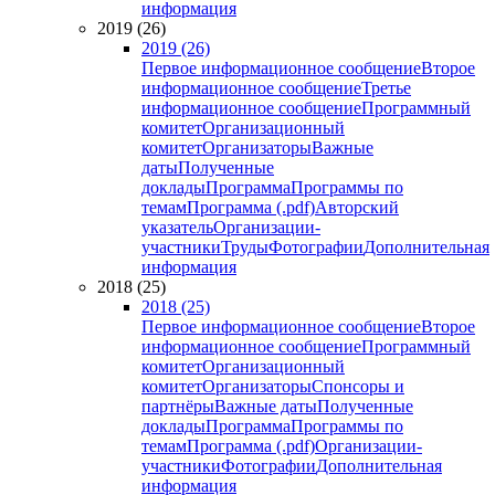
информация
2019 (26)
2019 (26)
Первое информационное сообщение
Второе
информационное сообщение
Третье
информационное сообщение
Программный
комитет
Организационный
комитет
Организаторы
Важные
даты
Полученные
доклады
Программа
Программы по
темам
Программа (.pdf)
Авторский
указатель
Организации-
участники
Труды
Фотографии
Дополнительная
информация
2018 (25)
2018 (25)
Первое информационное сообщение
Второе
информационное сообщение
Программный
комитет
Организационный
комитет
Организаторы
Спонсоры и
партнёры
Важные даты
Полученные
доклады
Программа
Программы по
темам
Программа (.pdf)
Организации-
участники
Фотографии
Дополнительная
информация