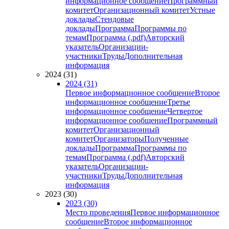
информационное сообщение
Программный
комитет
Организационный комитет
Устные
доклады
Стендовые
доклады
Программа
Программы по
темам
Программа (.pdf)
Авторский
указатель
Организации-
участники
Труды
Дополнительная
информация
2024 (31)
2024 (31)
Первое информационное сообщение
Второе
информационное сообщение
Третье
информационное сообщение
Четвертое
информационное сообщение
Программный
комитет
Организационный
комитет
Организаторы
Полученные
доклады
Программа
Программы по
темам
Программа (.pdf)
Авторский
указатель
Организации-
участники
Труды
Дополнительная
информация
2023 (30)
2023 (30)
Место проведения
Первое информационное
сообщение
Второе информационное