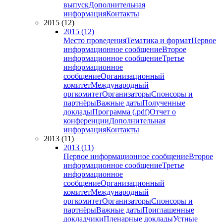
выпуск
Дополнительная
информация
Контакты
2015 (12)
2015 (12)
Место проведения
Тематика и формат
Первое
информационное сообщение
Второе
информационное сообщение
Третье
информационное
сообщение
Организационный
комитет
Международный
оргкомитет
Организаторы
Спонсоры и
партнёры
Важные даты
Полученные
доклады
Программа (.pdf)
Отчет о
конференции
Дополнительная
информация
Контакты
2013 (11)
2013 (11)
Первое информационное сообщение
Второе
информационное сообщение
Третье
информационное
сообщение
Организационный
комитет
Международный
оргкомитет
Организаторы
Спонсоры и
партнёры
Важные даты
Приглашенные
докладчики
Пленарные доклады
Устные