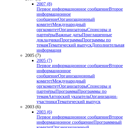
2007 (8)
Первое информационное сообщение
Второе
информационное
сообщение
Организационный
комитет
Международный
оргкомитет
Организаторы
Спонсоры и
партнёры
Важные даты
Приглашенные
докладчики
Программа
Программы по
темам
Тематический выпуск
Дополнительная
информация
2005 (7)
2005 (7)
Первое информационное сообщение
Второе
информационное
сообщение
Организационный
комитет
Международный
оргкомитет
Организаторы
Спонсоры и
партнёры
Программа
Программы по
темам
Авторский указатель
Организации-
участники
Тематический выпуск
2003 (6)
2003 (6)
Первое информационное сообщение
Второе
информационное сообщение
Программный
комитет
Организационный