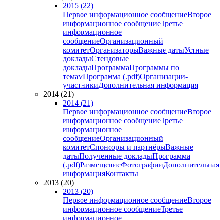
2015 (22)
Первое информационное сообщение
Второе
информационное сообщение
Третье
информационное
сообщение
Организационный
комитет
Организаторы
Важные даты
Устные
доклады
Стендовые
доклады
Программа
Программы по
темам
Программа (.pdf)
Организации-
участники
Дополнительная информация
2014 (21)
2014 (21)
Первое информационное сообщение
Второе
информационное сообщение
Третье
информационное
сообщение
Организационный
комитет
Спонсоры и партнёры
Важные
даты
Полученные доклады
Программа
(.pdf)
Размещение
Фотографии
Дополнительная
информация
Контакты
2013 (20)
2013 (20)
Первое информационное сообщение
Второе
информационное сообщение
Третье
информационное