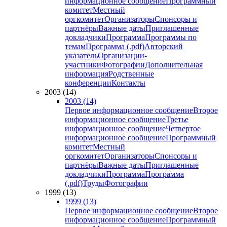
информационное сообщение
Программный
комитет
Местный
оргкомитет
Организаторы
Спонсоры и
партнёры
Важные даты
Приглашенные
докладчики
Программа
Программы по
темам
Программа (.pdf)
Авторский
указатель
Организации-
участники
Фотографии
Дополнительная
информация
Родственные
конференции
Контакты
2003 (14)
2003 (14)
Первое информационное сообщение
Второе
информационное сообщение
Третье
информационное сообщение
Четвертое
информационное сообщение
Программный
комитет
Местный
оргкомитет
Организаторы
Спонсоры и
партнёры
Важные даты
Приглашенные
докладчики
Программа
Программа
(.pdf)
Труды
Фотографии
1999 (13)
1999 (13)
Первое информационное сообщение
Второе
информационное сообщение
Программный