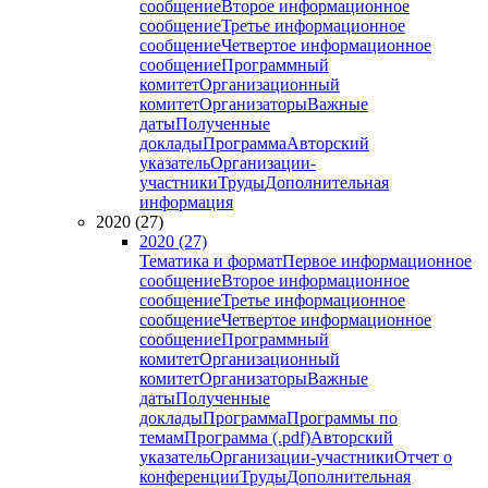
сообщение
Второе информационное
сообщение
Третье информационное
сообщение
Четвертое информационное
сообщение
Программный
комитет
Организационный
комитет
Организаторы
Важные
даты
Полученные
доклады
Программа
Авторский
указатель
Организации-
участники
Труды
Дополнительная
информация
2020 (27)
2020 (27)
Тематика и формат
Первое информационное
сообщение
Второе информационное
сообщение
Третье информационное
сообщение
Четвертое информационное
сообщение
Программный
комитет
Организационный
комитет
Организаторы
Важные
даты
Полученные
доклады
Программа
Программы по
темам
Программа (.pdf)
Авторский
указатель
Организации-участники
Отчет о
конференции
Труды
Дополнительная