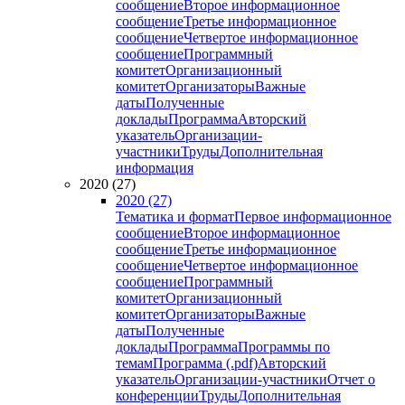
сообщение
Второе информационное
сообщение
Третье информационное
сообщение
Четвертое информационное
сообщение
Программный
комитет
Организационный
комитет
Организаторы
Важные
даты
Полученные
доклады
Программа
Авторский
указатель
Организации-
участники
Труды
Дополнительная
информация
2020 (27)
2020 (27)
Тематика и формат
Первое информационное
сообщение
Второе информационное
сообщение
Третье информационное
сообщение
Четвертое информационное
сообщение
Программный
комитет
Организационный
комитет
Организаторы
Важные
даты
Полученные
доклады
Программа
Программы по
темам
Программа (.pdf)
Авторский
указатель
Организации-участники
Отчет о
конференции
Труды
Дополнительная