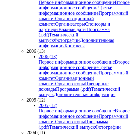
Первое информационное сообщение
Второе
информационное сообщение
Третье
информационное сообщение
Программный
комитет
Организационный
комитет
Организаторы
Спонсоры и
партнёры
Важные даты
Программа
(.pdf)
Тематический
выпуск
Фотографии
Дополнительная
информация
Контакты
2006 (13)
2006 (13)
Первое информационное сообщение
Второе
информационное сообщение
Третье
информационное сообщение
Программный
комитет
Организационный
комитет
Организаторы
Пленарные
доклады
Программа (.pdf)
Тематический
выпуск
Дополнительная информация
2005 (12)
2005 (12)
Первое информационное сообщение
Второе
информационное сообщение
Программный
комитет
Организаторы
Программа
(.pdf)
Тематический выпуск
Фотографии
2004 (11)