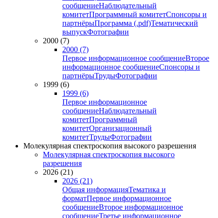
сообщение
Наблюдательный
комитет
Программный комитет
Спонсоры и
партнёры
Программа (.pdf)
Тематический
выпуск
Фотографии
2000 (7)
2000 (7)
Первое информационное сообщение
Второе
информационное сообщение
Спонсоры и
партнёры
Труды
Фотографии
1999 (6)
1999 (6)
Первое информационное
сообщение
Наблюдательный
комитет
Программный
комитет
Организационный
комитет
Труды
Фотографии
Молекулярная спектроскопия высокого разрешения
Молекулярная спектроскопия высокого
разрешения
2026 (21)
2026 (21)
Общая информация
Тематика и
формат
Первое информационное
сообщение
Второе информационное
сообщение
Третье информационное