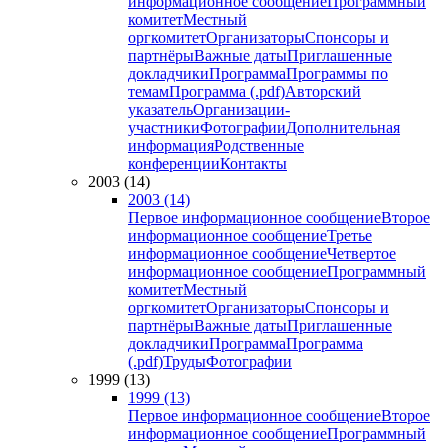
информационное сообщение
Программный
комитет
Местный
оргкомитет
Организаторы
Спонсоры и
партнёры
Важные даты
Приглашенные
докладчики
Программа
Программы по
темам
Программа (.pdf)
Авторский
указатель
Организации-
участники
Фотографии
Дополнительная
информация
Родственные
конференции
Контакты
2003 (14)
2003 (14)
Первое информационное сообщение
Второе
информационное сообщение
Третье
информационное сообщение
Четвертое
информационное сообщение
Программный
комитет
Местный
оргкомитет
Организаторы
Спонсоры и
партнёры
Важные даты
Приглашенные
докладчики
Программа
Программа
(.pdf)
Труды
Фотографии
1999 (13)
1999 (13)
Первое информационное сообщение
Второе
информационное сообщение
Программный