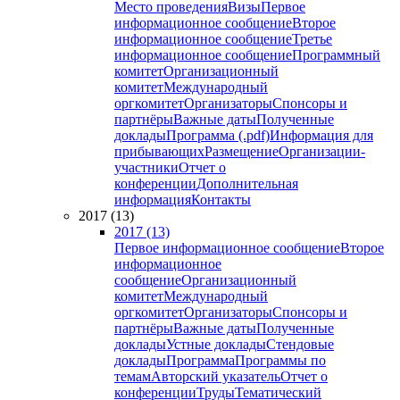
Место проведения
Визы
Первое
информационное сообщение
Второе
информационное сообщение
Третье
информационное сообщение
Программный
комитет
Организационный
комитет
Международный
оргкомитет
Организаторы
Спонсоры и
партнёры
Важные даты
Полученные
доклады
Программа (.pdf)
Информация для
прибывающих
Размещение
Организации-
участники
Отчет о
конференции
Дополнительная
информация
Контакты
2017 (13)
2017 (13)
Первое информационное сообщение
Второе
информационное
сообщение
Организационный
комитет
Международный
оргкомитет
Организаторы
Спонсоры и
партнёры
Важные даты
Полученные
доклады
Устные доклады
Стендовые
доклады
Программа
Программы по
темам
Авторский указатель
Отчет о
конференции
Труды
Тематический