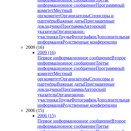
информационное сообщение
Программный
комитет
Местный
оргкомитет
Организаторы
Спонсоры и
партнёры
Важные даты
Приглашенные
докладчики
Программа
Авторский
указатель
Организации-
участники
Труды
Фотографии
Дополнительная
информация
Родственные конференции
2009 (16)
2009 (16)
Первое информационное сообщение
Второе
информационное сообщение
Третье
информационное сообщение
Программный
комитет
Местный
оргкомитет
Организаторы
Спонсоры и
партнёры
Важные даты
Приглашенные
докладчики
Программа
Авторский
указатель
Организации-
участники
Труды
Фотографии
Дополнительная
информация
Родственные конференции
2006 (15)
2006 (15)
Первое информационное сообщение
Второе
информационное сообщение
Третье