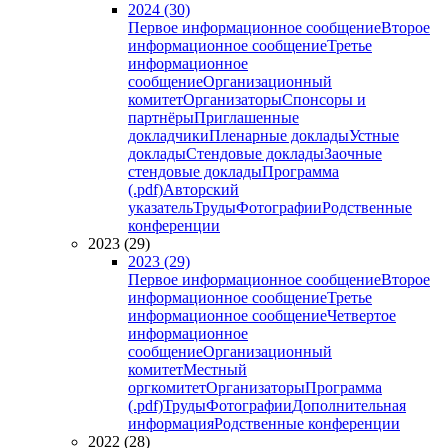
2024 (30)
Первое информационное сообщение
Второе
информационное сообщение
Третье
информационное
сообщение
Организационный
комитет
Организаторы
Спонсоры и
партнёры
Приглашенные
докладчики
Пленарные доклады
Устные
доклады
Стендовые доклады
Заочные
стендовые доклады
Программа
(.pdf)
Авторский
указатель
Труды
Фотографии
Родственные
конференции
2023 (29)
2023 (29)
Первое информационное сообщение
Второе
информационное сообщение
Третье
информационное сообщение
Четвертое
информационное
сообщение
Организационный
комитет
Местный
оргкомитет
Организаторы
Программа
(.pdf)
Труды
Фотографии
Дополнительная
информация
Родственные конференции
2022 (28)