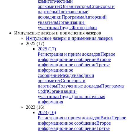
комитет
Местный
оргкомитет
Организаторы
Спонсоры и
партнёры
Приглашенные
докладчики
Программа
Авторский
указатель
Организации-
участники
Труды
Фотографии
Импульсные лазеры и применения лазеров
Импульсные лазеры и применения лазеров
2025 (17)
2025 (17)
Регистрация и прием докладов
Первое
информационное сообщение
Второе
информационное сообщение
Третье
информационное
сообщение
Международный
оргкомитет
Спонсоры и
партнёры
Полученные доклады
Программа
(.pdf)
Организации-
участники
Труды
Дополнительная
информация
2023 (16)
2023 (16)
Регистрация и прием докладов
Визы
Первое
информационное сообщение
Второе
информационное сообщение
Третье