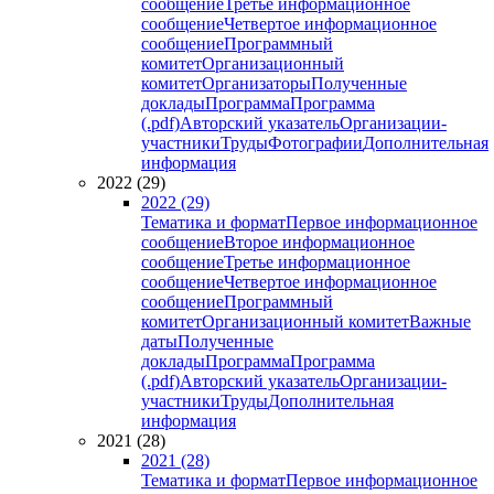
сообщение
Третье информационное
сообщение
Четвертое информационное
сообщение
Программный
комитет
Организационный
комитет
Организаторы
Полученные
доклады
Программа
Программа
(.pdf)
Авторский указатель
Организации-
участники
Труды
Фотографии
Дополнительная
информация
2022 (29)
2022 (29)
Тематика и формат
Первое информационное
сообщение
Второе информационное
сообщение
Третье информационное
сообщение
Четвертое информационное
сообщение
Программный
комитет
Организационный комитет
Важные
даты
Полученные
доклады
Программа
Программа
(.pdf)
Авторский указатель
Организации-
участники
Труды
Дополнительная
информация
2021 (28)
2021 (28)
Тематика и формат
Первое информационное