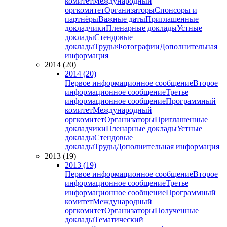
комитет
Международный
оргкомитет
Организаторы
Спонсоры и
партнёры
Важные даты
Приглашенные
докладчики
Пленарные доклады
Устные
доклады
Стендовые
доклады
Труды
Фотографии
Дополнительная
информация
2014 (20)
2014 (20)
Первое информационное сообщение
Второе
информационное сообщение
Третье
информационное сообщение
Программный
комитет
Международный
оргкомитет
Организаторы
Приглашенные
докладчики
Пленарные доклады
Устные
доклады
Стендовые
доклады
Труды
Дополнительная информация
2013 (19)
2013 (19)
Первое информационное сообщение
Второе
информационное сообщение
Третье
информационное сообщение
Программный
комитет
Международный
оргкомитет
Организаторы
Полученные
доклады
Тематический