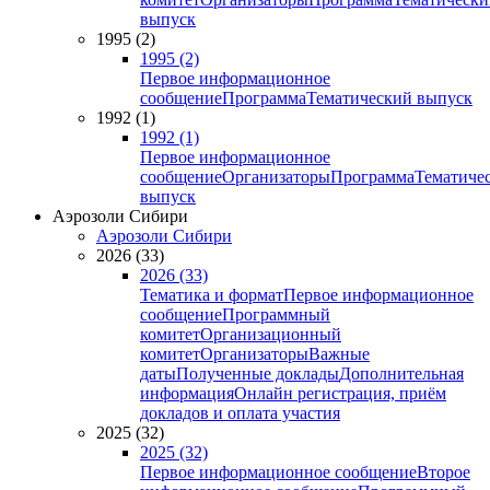
выпуск
1995 (2)
1995 (2)
Первое информационное
сообщение
Программа
Тематический выпуск
1992 (1)
1992 (1)
Первое информационное
сообщение
Организаторы
Программа
Тематиче
выпуск
Аэрозоли Сибири
Аэрозоли Сибири
2026 (33)
2026 (33)
Тематика и формат
Первое информационное
сообщение
Программный
комитет
Организационный
комитет
Организаторы
Важные
даты
Полученные доклады
Дополнительная
информация
Онлайн регистрация, приём
докладов и оплата участия
2025 (32)
2025 (32)
Первое информационное сообщение
Второе