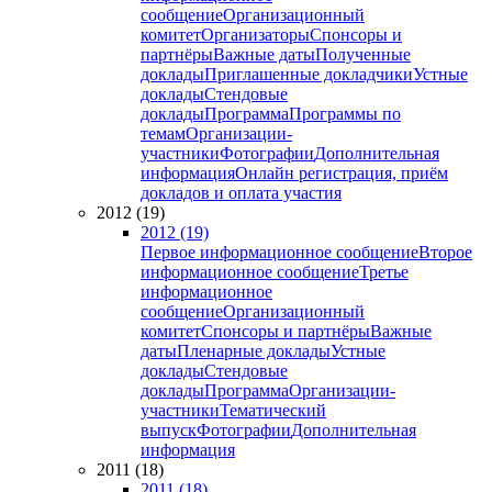
сообщение
Организационный
комитет
Организаторы
Спонсоры и
партнёры
Важные даты
Полученные
доклады
Приглашенные докладчики
Устные
доклады
Стендовые
доклады
Программа
Программы по
темам
Организации-
участники
Фотографии
Дополнительная
информация
Онлайн регистрация, приём
докладов и оплата участия
2012 (19)
2012 (19)
Первое информационное сообщение
Второе
информационное сообщение
Третье
информационное
сообщение
Организационный
комитет
Спонсоры и партнёры
Важные
даты
Пленарные доклады
Устные
доклады
Стендовые
доклады
Программа
Организации-
участники
Тематический
выпуск
Фотографии
Дополнительная
информация
2011 (18)
2011 (18)