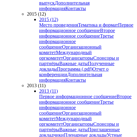
выпуск
Дополнительная
информация
Контакты
2015 (12)
2015 (12)
Место проведения
Тематика и формат
Первое
информационное сообщение
Второе
информационное сообщение
Третье
информационное
сообщение
Организационный
комитет
Международный
оргкомитет
Организаторы
Спонсоры и
партнёры
Важные даты
Полученные
доклады
Программа (.pdf)
Отчет о
конференции
Дополнительная
информация
Контакты
2013 (11)
2013 (11)
Первое информационное сообщение
Второе
информационное сообщение
Третье
информационное
сообщение
Организационный
комитет
Международный
оргкомитет
Организаторы
Спонсоры и
партнёры
Важные даты
Приглашенные
докладчики
Пленарные доклады
Устные