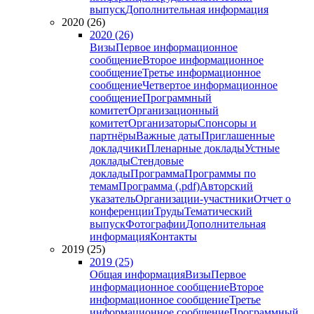
выпуск
Дополнительная информация
2020 (26)
2020 (26)
Визы
Первое информационное
сообщение
Второе информационное
сообщение
Третье информационное
сообщение
Четвертое информационное
сообщение
Программный
комитет
Организационный
комитет
Организаторы
Спонсоры и
партнёры
Важные даты
Приглашенные
докладчики
Пленарные доклады
Устные
доклады
Стендовые
доклады
Программа
Программы по
темам
Программа (.pdf)
Авторский
указатель
Организации-участники
Отчет о
конференции
Труды
Тематический
выпуск
Фотографии
Дополнительная
информация
Контакты
2019 (25)
2019 (25)
Общая информация
Визы
Первое
информационное сообщение
Второе
информационное сообщение
Третье
информационное сообщение
Программный