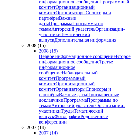
информационное сообщение
Программный
комитет
Организационный
комитет
Организаторы
Спонсоры и
партнёры
Важные
даты
Программа
Программы по
темам
Авторский указатель
Организации-
участники
Тематический
выпуск
Дополнительная информация
2008 (15)
2008 (15)
Первое информационное сообщение
Второе
информационное сообщение
Третье
информационное
сообщение
Наблюдательный
комитет
Программный
комитет
Организационный
комитет
Организаторы
Спонсоры и
партнёры
Важные даты
Приглашенные
докладчики
Программа
Программы по
темам
Авторский указатель
Организации-
участники
Труды
Тематический
выпуск
Фотографии
Родственные
конференции
2007 (14)
2007 (14)