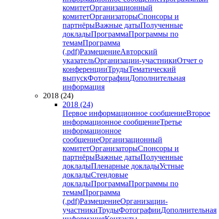
комитет
Организационный
комитет
Организаторы
Спонсоры и
партнёры
Важные даты
Полученные
доклады
Программа
Программы по
темам
Программа
(.pdf)
Размещение
Авторский
указатель
Организации-участники
Отчет о
конференции
Труды
Тематический
выпуск
Фотографии
Дополнительная
информация
2018 (24)
2018 (24)
Первое информационное сообщение
Второе
информационное сообщение
Третье
информационное
сообщение
Организационный
комитет
Организаторы
Спонсоры и
партнёры
Важные даты
Полученные
доклады
Пленарные доклады
Устные
доклады
Стендовые
доклады
Программа
Программы по
темам
Программа
(.pdf)
Размещение
Организации-
участники
Труды
Фотографии
Дополнительная
информация
Контакты