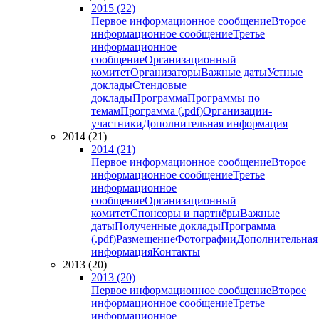
2015 (22)
Первое информационное сообщение
Второе
информационное сообщение
Третье
информационное
сообщение
Организационный
комитет
Организаторы
Важные даты
Устные
доклады
Стендовые
доклады
Программа
Программы по
темам
Программа (.pdf)
Организации-
участники
Дополнительная информация
2014 (21)
2014 (21)
Первое информационное сообщение
Второе
информационное сообщение
Третье
информационное
сообщение
Организационный
комитет
Спонсоры и партнёры
Важные
даты
Полученные доклады
Программа
(.pdf)
Размещение
Фотографии
Дополнительная
информация
Контакты
2013 (20)
2013 (20)
Первое информационное сообщение
Второе
информационное сообщение
Третье
информационное