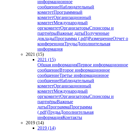
информационное
сообщение
Наблюдательный
комитет
Программный
комитет
Организационный
комитет
Международный
оргкомитет
Организаторы
Спонсоры и
партнёры
Важные даты
Полученные
доклады
Программа (.pdf)
Размещение
Отчет о
конференции
Труды
Дополнительная
информация
2021 (15)
2021 (15)
Общая информация
Первое информационное
сообщение
Второе информационное
сообщение
Третье информационное
сообщение
Наблюдательный
комитет
Организационный
комитет
Международный
оргкомитет
Организаторы
Спонсоры и
партнёры
Важные
даты
Программа
Программа
(.pdf)
Труды
Дополнительная
информация
Контакты
2019 (14)
2019 (14)