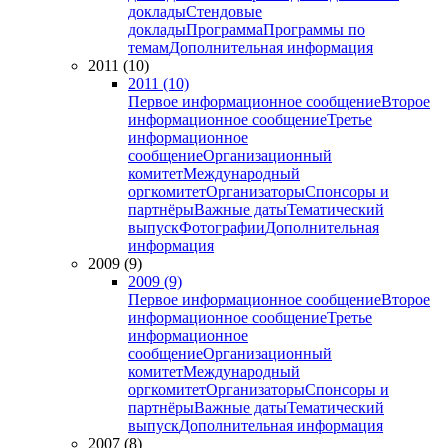
доклады
Стендовые
доклады
Программа
Программы по
темам
Дополнительная информация
2011 (10)
2011 (10)
Первое информационное сообщение
Второе
информационное сообщение
Третье
информационное
сообщение
Организационный
комитет
Международный
оргкомитет
Организаторы
Спонсоры и
партнёры
Важные даты
Тематический
выпуск
Фотографии
Дополнительная
информация
2009 (9)
2009 (9)
Первое информационное сообщение
Второе
информационное сообщение
Третье
информационное
сообщение
Организационный
комитет
Международный
оргкомитет
Организаторы
Спонсоры и
партнёры
Важные даты
Тематический
выпуск
Дополнительная информация
2007 (8)