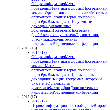
Общая информация
Место
проведения
Тематика и формат
Программный
комитет
Организационный комитет
Местный
оргкомитет
Организаторы
Спонсоры и
партнёры
Важные даты
Полученные
доклады
Приглашенные
докладчики
Программа
Программа
(.pdf)
Авторский указатель
Организации-
участники
Дополнительная
информация
Родственные конференции
2015 (18)
2015 (18)
Общая информация
Место
проведения
Тематика и формат
Программный
комитет
Местный
оргкомитет
Организаторы
Спонсоры и
партнёры
Важные даты
Приглашенные
докладчики
Лекции
Программа
Авторский
указатель
Организации-
участники
Фотографии
Дополнительная
информация
Родственные конференции
2012 (17)
2012 (17)
Первое информационное сообщение
Второе
информационное сообщение
Третье