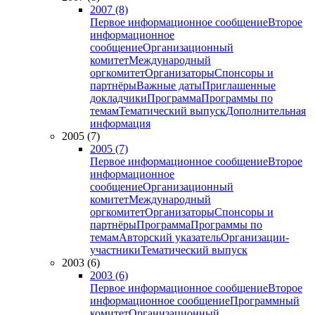
2007 (8)
Первое информационное сообщение
Второе
информационное
сообщение
Организационный
комитет
Международный
оргкомитет
Организаторы
Спонсоры и
партнёры
Важные даты
Приглашенные
докладчики
Программа
Программы по
темам
Тематический выпуск
Дополнительная
информация
2005 (7)
2005 (7)
Первое информационное сообщение
Второе
информационное
сообщение
Организационный
комитет
Международный
оргкомитет
Организаторы
Спонсоры и
партнёры
Программа
Программы по
темам
Авторский указатель
Организации-
участники
Тематический выпуск
2003 (6)
2003 (6)
Первое информационное сообщение
Второе
информационное сообщение
Программный
комитет
Организационный