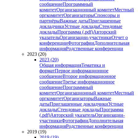
сообщение
Программный
комитет
Организационный комитет
Местный
оргкомитет
Организаторы
Спонсоры и
партнёры
Важные даты
Приглашенные
докладчики
Устные доклады
Стендовые
доклады
Программа (.pdf)
Авторский
указатель
Организации-участники
Отчет о
конференции
Фотографии
Дополнительная
информация
Родственные конференции
2023 (20)
2023 (20)
Общая информация
Тематика и
формат
Первое информационное
сообщение
Второе информационное
сообщение
Третье информационное
сообщение
Программный
комитет
Организационный комитет
Местный
оргкомитет
Организаторы
Важные
даты
Приглашенные докладчики
Устные
доклады
Стендовые доклады
Программа
(.pdf)
Авторский указатель
Организации-
участники
Фотографии
Дополнительная
информация
Родственные конференции
2019 (19)
2019 (19)