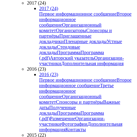
2017 (24)
2017 (24)
Первое информационное сообщение
Второе
информационное
сообщение
Организационный
комитет
Организаторы
Спонсоры и
партнёры
Приглашенные
докладчики
Пленарные доклады
Устные
доклады
Стендовые
доклады
Программа
Программа
(.pdf)
Авторский указатель
Организации-
участники
Дополнительная информация
2016 (23)
2016 (23)
Первое информационное сообщение
Второе
информационное сообщение
Третье
информационное
сообщение
Организационный
комитет
Спонсоры и партнёры
Важные
даты
Полученные
доклады
Программа
Программа
(.pdf)
Размещение
Организации-
участники
Фотографии
Дополнительная
информация
Контакты
2015 (22)