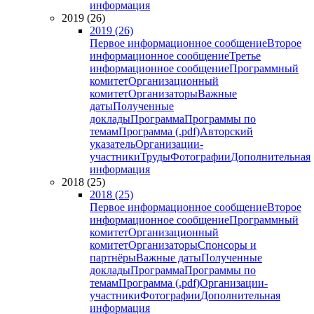
информация
2019 (26)
2019 (26)
Первое информационное сообщение
Второе
информационное сообщение
Третье
информационное сообщение
Программный
комитет
Организационный
комитет
Организаторы
Важные
даты
Полученные
доклады
Программа
Программы по
темам
Программа (.pdf)
Авторский
указатель
Организации-
участники
Труды
Фотографии
Дополнительная
информация
2018 (25)
2018 (25)
Первое информационное сообщение
Второе
информационное сообщение
Программный
комитет
Организационный
комитет
Организаторы
Спонсоры и
партнёры
Важные даты
Полученные
доклады
Программа
Программы по
темам
Программа (.pdf)
Организации-
участники
Фотографии
Дополнительная
информация