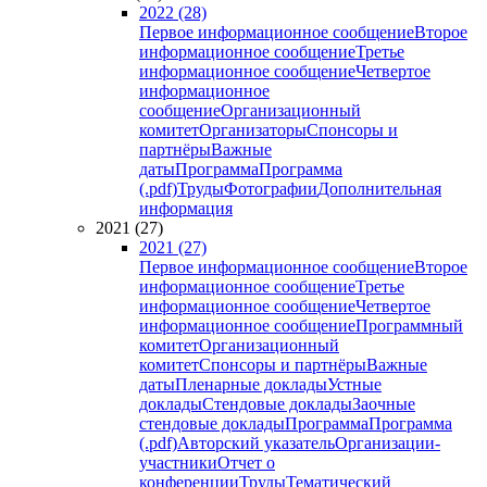
2022 (28)
Первое информационное сообщение
Второе
информационное сообщение
Третье
информационное сообщение
Четвертое
информационное
сообщение
Организационный
комитет
Организаторы
Спонсоры и
партнёры
Важные
даты
Программа
Программа
(.pdf)
Труды
Фотографии
Дополнительная
информация
2021 (27)
2021 (27)
Первое информационное сообщение
Второе
информационное сообщение
Третье
информационное сообщение
Четвертое
информационное сообщение
Программный
комитет
Организационный
комитет
Спонсоры и партнёры
Важные
даты
Пленарные доклады
Устные
доклады
Стендовые доклады
Заочные
стендовые доклады
Программа
Программа
(.pdf)
Авторский указатель
Организации-
участники
Отчет о
конференции
Труды
Тематический