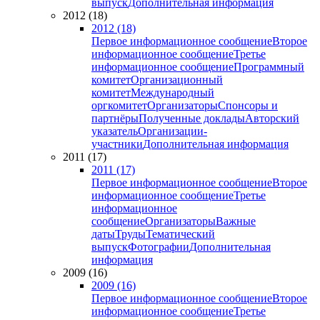
выпуск
Дополнительная информация
2012 (18)
2012 (18)
Первое информационное сообщение
Второе
информационное сообщение
Третье
информационное сообщение
Программный
комитет
Организационный
комитет
Международный
оргкомитет
Организаторы
Спонсоры и
партнёры
Полученные доклады
Авторский
указатель
Организации-
участники
Дополнительная информация
2011 (17)
2011 (17)
Первое информационное сообщение
Второе
информационное сообщение
Третье
информационное
сообщение
Организаторы
Важные
даты
Труды
Тематический
выпуск
Фотографии
Дополнительная
информация
2009 (16)
2009 (16)
Первое информационное сообщение
Второе
информационное сообщение
Третье