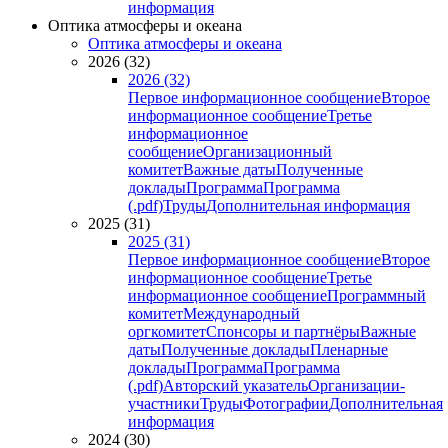
информация
Оптика атмосферы и океана
Оптика атмосферы и океана
2026 (32)
2026 (32)
Первое информационное сообщение
Второе
информационное сообщение
Третье
информационное
сообщение
Организационный
комитет
Важные даты
Полученные
доклады
Программа
Программа
(.pdf)
Труды
Дополнительная информация
2025 (31)
2025 (31)
Первое информационное сообщение
Второе
информационное сообщение
Третье
информационное сообщение
Программный
комитет
Международный
оргкомитет
Спонсоры и партнёры
Важные
даты
Полученные доклады
Пленарные
доклады
Программа
Программа
(.pdf)
Авторский указатель
Организации-
участники
Труды
Фотографии
Дополнительная
информация
2024 (30)