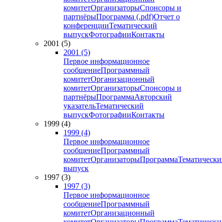
комитет
Организаторы
Спонсоры и
партнёры
Программа (.pdf)
Отчет о
конференции
Тематический
выпуск
Фотографии
Контакты
2001 (5)
2001 (5)
Первое информационное
сообщение
Программный
комитет
Организационный
комитет
Организаторы
Спонсоры и
партнёры
Программа
Авторский
указатель
Тематический
выпуск
Фотографии
Контакты
1999 (4)
1999 (4)
Первое информационное
сообщение
Программный
комитет
Организаторы
Программа
Тематически
выпуск
1997 (3)
1997 (3)
Первое информационное
сообщение
Программный
комитет
Организационный
комитет
Организаторы
Программа
Тематически