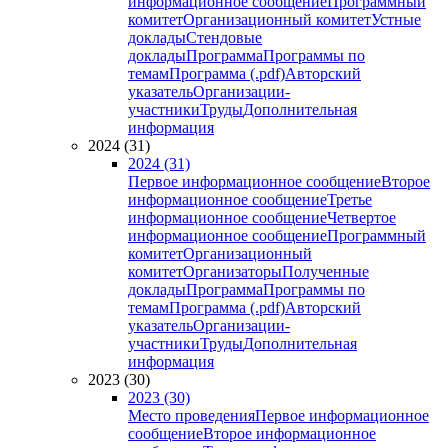
информационное сообщение
Программный
комитет
Организационный комитет
Устные
доклады
Стендовые
доклады
Программа
Программы по
темам
Программа (.pdf)
Авторский
указатель
Организации-
участники
Труды
Дополнительная
информация
2024 (31)
2024 (31)
Первое информационное сообщение
Второе
информационное сообщение
Третье
информационное сообщение
Четвертое
информационное сообщение
Программный
комитет
Организационный
комитет
Организаторы
Полученные
доклады
Программа
Программы по
темам
Программа (.pdf)
Авторский
указатель
Организации-
участники
Труды
Дополнительная
информация
2023 (30)
2023 (30)
Место проведения
Первое информационное
сообщение
Второе информационное