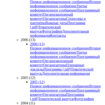
Первое информационное сообщение
Второе
информационное сообщение
Третье
информационное сообщение
Программный
комитет
Организационный
комитет
Организаторы
Спонсоры и
партнёры
Важные даты
Программа
(.pdf)
Тематический
выпуск
Фотографии
Дополнительная
информация
Контакты
2006 (13)
2006 (13)
Первое информационное сообщение
Второе
информационное сообщение
Третье
информационное сообщение
Программный
комитет
Организационный
комитет
Организаторы
Пленарные
доклады
Программа (.pdf)
Тематический
выпуск
Дополнительная информация
2005 (12)
2005 (12)
Первое информационное сообщение
Второе
информационное сообщение
Программный
комитет
Организаторы
Программа
(.pdf)
Тематический выпуск
Фотографии
2004 (11)