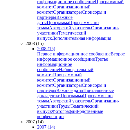
информационное сообщение
Программный
комитет
Организационный
комитет
Организаторы
Спонсоры и
партнёры
Важные
даты
Программа
Программы по
темам
Авторский указатель
Организации-
участники
Тематический
выпуск
Дополнительная информация
2008 (15)
2008 (15)
Первое информационное сообщение
Второе
информационное сообщение
Третье
информационное
сообщение
Наблюдательный
комитет
Программный
комитет
Организационный
комитет
Организаторы
Спонсоры и
партнёры
Важные даты
Приглашенные
докладчики
Программа
Программы по
темам
Авторский указатель
Организации-
участники
Труды
Тематический
выпуск
Фотографии
Родственные
конференции
2007 (14)
2007 (14)