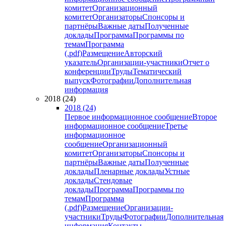
комитет
Организационный
комитет
Организаторы
Спонсоры и
партнёры
Важные даты
Полученные
доклады
Программа
Программы по
темам
Программа
(.pdf)
Размещение
Авторский
указатель
Организации-участники
Отчет о
конференции
Труды
Тематический
выпуск
Фотографии
Дополнительная
информация
2018 (24)
2018 (24)
Первое информационное сообщение
Второе
информационное сообщение
Третье
информационное
сообщение
Организационный
комитет
Организаторы
Спонсоры и
партнёры
Важные даты
Полученные
доклады
Пленарные доклады
Устные
доклады
Стендовые
доклады
Программа
Программы по
темам
Программа
(.pdf)
Размещение
Организации-
участники
Труды
Фотографии
Дополнительная
информация
Контакты