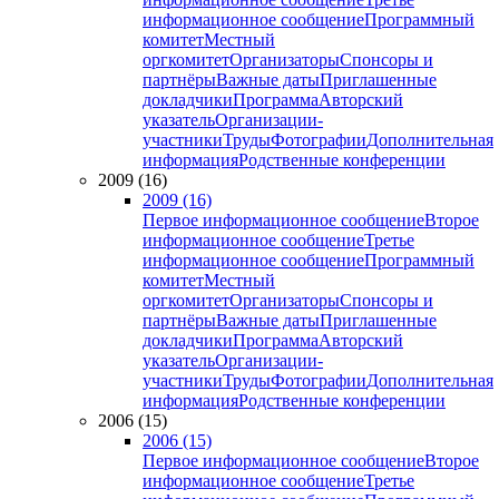
информационное сообщение
Программный
комитет
Местный
оргкомитет
Организаторы
Спонсоры и
партнёры
Важные даты
Приглашенные
докладчики
Программа
Авторский
указатель
Организации-
участники
Труды
Фотографии
Дополнительная
информация
Родственные конференции
2009 (16)
2009 (16)
Первое информационное сообщение
Второе
информационное сообщение
Третье
информационное сообщение
Программный
комитет
Местный
оргкомитет
Организаторы
Спонсоры и
партнёры
Важные даты
Приглашенные
докладчики
Программа
Авторский
указатель
Организации-
участники
Труды
Фотографии
Дополнительная
информация
Родственные конференции
2006 (15)
2006 (15)
Первое информационное сообщение
Второе
информационное сообщение
Третье