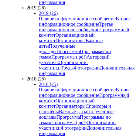
информация
2019 (26)
2019 (26)
Первое информационное сообщение
Второе
информационное сообщение
Третье
информационное сообщение
Программный
комитет
Организационный
комитет
Организаторы
Важные
даты
Полученные
доклады
Программа
Программы по
темам
Программа (.pdf)
Авторский
указатель
Организации-
участники
Труды
Фотографии
Дополнительная
информация
2018 (25)
2018 (25)
Первое информационное сообщение
Второе
информационное сообщение
Программный
комитет
Организационный
комитет
Организаторы
Спонсоры и
партнёры
Важные даты
Полученные
доклады
Программа
Программы по
темам
Программа (.pdf)
Организации-
участники
Фотографии
Дополнительная
информация