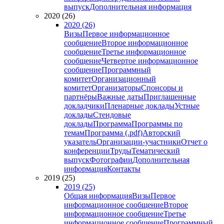
выпуск
Дополнительная информация
2020 (26)
2020 (26)
Визы
Первое информационное
сообщение
Второе информационное
сообщение
Третье информационное
сообщение
Четвертое информационное
сообщение
Программный
комитет
Организационный
комитет
Организаторы
Спонсоры и
партнёры
Важные даты
Приглашенные
докладчики
Пленарные доклады
Устные
доклады
Стендовые
доклады
Программа
Программы по
темам
Программа (.pdf)
Авторский
указатель
Организации-участники
Отчет о
конференции
Труды
Тематический
выпуск
Фотографии
Дополнительная
информация
Контакты
2019 (25)
2019 (25)
Общая информация
Визы
Первое
информационное сообщение
Второе
информационное сообщение
Третье
информационное сообщение
Программный