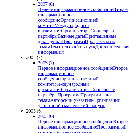
2007 (8)
Первое информационное сообщение
Второе
информационное
сообщение
Организационный
комитет
Международный
оргкомитет
Организаторы
Спонсоры и
партнёры
Важные даты
Приглашенные
докладчики
Программа
Программы по
темам
Тематический выпуск
Дополнительная
информация
2005 (7)
2005 (7)
Первое информационное сообщение
Второе
информационное
сообщение
Организационный
комитет
Международный
оргкомитет
Организаторы
Спонсоры и
партнёры
Программа
Программы по
темам
Авторский указатель
Организации-
участники
Тематический выпуск
2003 (6)
2003 (6)
Первое информационное сообщение
Второе
информационное сообщение
Программный
комитет
Организационный