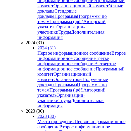
информационное сообщение
Программный
комитет
Организационный комитет
Устные
доклады
Стендовые
доклады
Программа
Программы по
темам
Программа (.pdf)
Авторский
указатель
Организации-
участники
Труды
Дополнительная
информация
2024 (31)
2024 (31)
Первое информационное сообщение
Второе
информационное сообщение
Третье
информационное сообщение
Четвертое
информационное сообщение
Программный
комитет
Организационный
комитет
Организаторы
Полученные
доклады
Программа
Программы по
темам
Программа (.pdf)
Авторский
указатель
Организации-
участники
Труды
Дополнительная
информация
2023 (30)
2023 (30)
Место проведения
Первое информационное
сообщение
Второе информационное