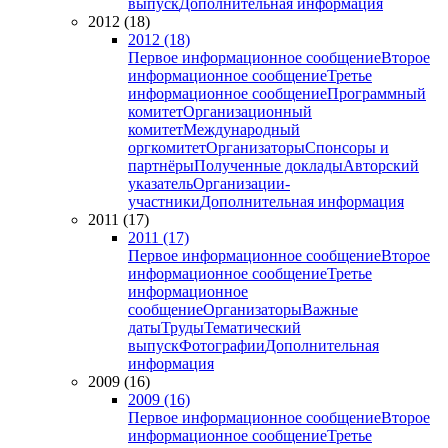
выпуск
Дополнительная информация
2012 (18)
2012 (18)
Первое информационное сообщение
Второе
информационное сообщение
Третье
информационное сообщение
Программный
комитет
Организационный
комитет
Международный
оргкомитет
Организаторы
Спонсоры и
партнёры
Полученные доклады
Авторский
указатель
Организации-
участники
Дополнительная информация
2011 (17)
2011 (17)
Первое информационное сообщение
Второе
информационное сообщение
Третье
информационное
сообщение
Организаторы
Важные
даты
Труды
Тематический
выпуск
Фотографии
Дополнительная
информация
2009 (16)
2009 (16)
Первое информационное сообщение
Второе
информационное сообщение
Третье