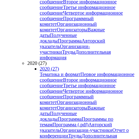
сообщение
Второе информационное
сообщение
Третье информационное
сообщение
Четвертое информационное
сообщение
Программный
комитет
Организационный
комитет
Организаторы
Важные
даты
Полученные
доклады
Программа
Авторский
указатель
Организации-
участники
Труды
Дополнительная
информация
2020 (27)
2020 (27)
Тематика и формат
Первое информационное
сообщение
Второе информационное
сообщение
Третье информационное
сообщение
Четвертое информационное
сообщение
Программный
комитет
Организационный
комитет
Организаторы
Важные
даты
Полученные
доклады
Программа
Программы по
темам
Программа (.pdf)
Авторский
указатель
Организации-участники
Отчет о
конференции
Труды
Дополнительная