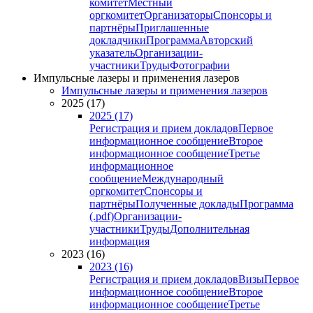
комитет
Местный
оргкомитет
Организаторы
Спонсоры и
партнёры
Приглашенные
докладчики
Программа
Авторский
указатель
Организации-
участники
Труды
Фотографии
Импульсные лазеры и применения лазеров
Импульсные лазеры и применения лазеров
2025 (17)
2025 (17)
Регистрация и прием докладов
Первое
информационное сообщение
Второе
информационное сообщение
Третье
информационное
сообщение
Международный
оргкомитет
Спонсоры и
партнёры
Полученные доклады
Программа
(.pdf)
Организации-
участники
Труды
Дополнительная
информация
2023 (16)
2023 (16)
Регистрация и прием докладов
Визы
Первое
информационное сообщение
Второе
информационное сообщение
Третье