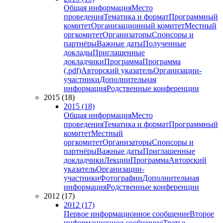
Общая информация
Место
проведения
Тематика и формат
Программный
комитет
Организационный комитет
Местный
оргкомитет
Организаторы
Спонсоры и
партнёры
Важные даты
Полученные
доклады
Приглашенные
докладчики
Программа
Программа
(.pdf)
Авторский указатель
Организации-
участники
Дополнительная
информация
Родственные конференции
2015 (18)
2015 (18)
Общая информация
Место
проведения
Тематика и формат
Программный
комитет
Местный
оргкомитет
Организаторы
Спонсоры и
партнёры
Важные даты
Приглашенные
докладчики
Лекции
Программа
Авторский
указатель
Организации-
участники
Фотографии
Дополнительная
информация
Родственные конференции
2012 (17)
2012 (17)
Первое информационное сообщение
Второе
информационное сообщение
Третье