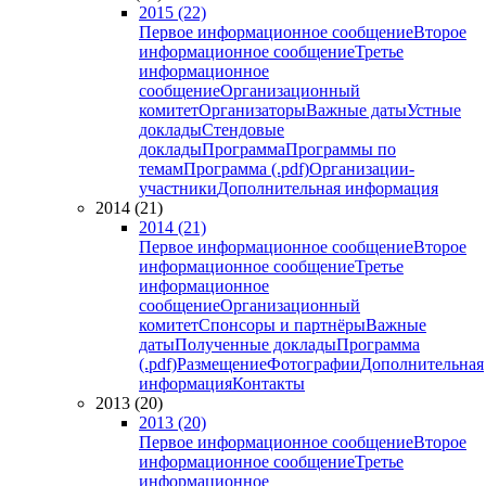
2015 (22)
Первое информационное сообщение
Второе
информационное сообщение
Третье
информационное
сообщение
Организационный
комитет
Организаторы
Важные даты
Устные
доклады
Стендовые
доклады
Программа
Программы по
темам
Программа (.pdf)
Организации-
участники
Дополнительная информация
2014 (21)
2014 (21)
Первое информационное сообщение
Второе
информационное сообщение
Третье
информационное
сообщение
Организационный
комитет
Спонсоры и партнёры
Важные
даты
Полученные доклады
Программа
(.pdf)
Размещение
Фотографии
Дополнительная
информация
Контакты
2013 (20)
2013 (20)
Первое информационное сообщение
Второе
информационное сообщение
Третье
информационное