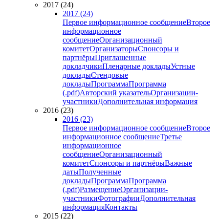
2017 (24)
2017 (24)
Первое информационное сообщение
Второе
информационное
сообщение
Организационный
комитет
Организаторы
Спонсоры и
партнёры
Приглашенные
докладчики
Пленарные доклады
Устные
доклады
Стендовые
доклады
Программа
Программа
(.pdf)
Авторский указатель
Организации-
участники
Дополнительная информация
2016 (23)
2016 (23)
Первое информационное сообщение
Второе
информационное сообщение
Третье
информационное
сообщение
Организационный
комитет
Спонсоры и партнёры
Важные
даты
Полученные
доклады
Программа
Программа
(.pdf)
Размещение
Организации-
участники
Фотографии
Дополнительная
информация
Контакты
2015 (22)