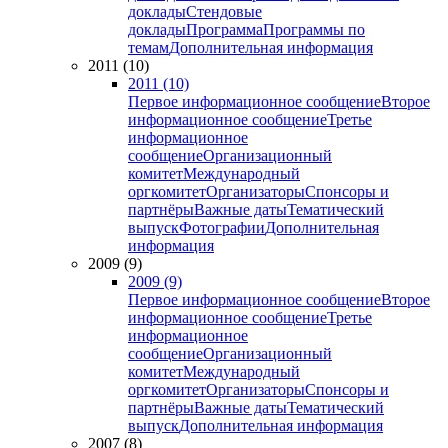
доклады
Стендовые
доклады
Программа
Программы по
темам
Дополнительная информация
2011 (10)
2011 (10)
Первое информационное сообщение
Второе
информационное сообщение
Третье
информационное
сообщение
Организационный
комитет
Международный
оргкомитет
Организаторы
Спонсоры и
партнёры
Важные даты
Тематический
выпуск
Фотографии
Дополнительная
информация
2009 (9)
2009 (9)
Первое информационное сообщение
Второе
информационное сообщение
Третье
информационное
сообщение
Организационный
комитет
Международный
оргкомитет
Организаторы
Спонсоры и
партнёры
Важные даты
Тематический
выпуск
Дополнительная информация
2007 (8)