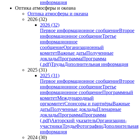
информация
Оптика атмосферы и океана
Оптика атмосферы и океана
2026 (32)
2026 (32)
Первое информационное сообщение
Второе
информационное сообщение
Третье
информационное
сообщение
Организационный
комитет
Важные даты
Полученные
доклады
Программа
Программа
(.pdf)
Труды
Дополнительная информация
2025 (31)
2025 (31)
Первое информационное сообщение
Второе
информационное сообщение
Третье
информационное сообщение
Программный
комитет
Международный
оргкомитет
Спонсоры и партнёры
Важные
даты
Полученные доклады
Пленарные
доклады
Программа
Программа
(.pdf)
Авторский указатель
Организации-
участники
Труды
Фотографии
Дополнительная
информация
2024 (30)