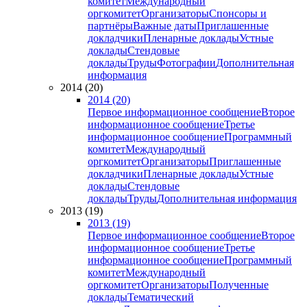
комитет
Международный
оргкомитет
Организаторы
Спонсоры и
партнёры
Важные даты
Приглашенные
докладчики
Пленарные доклады
Устные
доклады
Стендовые
доклады
Труды
Фотографии
Дополнительная
информация
2014 (20)
2014 (20)
Первое информационное сообщение
Второе
информационное сообщение
Третье
информационное сообщение
Программный
комитет
Международный
оргкомитет
Организаторы
Приглашенные
докладчики
Пленарные доклады
Устные
доклады
Стендовые
доклады
Труды
Дополнительная информация
2013 (19)
2013 (19)
Первое информационное сообщение
Второе
информационное сообщение
Третье
информационное сообщение
Программный
комитет
Международный
оргкомитет
Организаторы
Полученные
доклады
Тематический