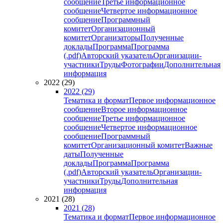
сообщение
Третье информационное
сообщение
Четвертое информационное
сообщение
Программный
комитет
Организационный
комитет
Организаторы
Полученные
доклады
Программа
Программа
(.pdf)
Авторский указатель
Организации-
участники
Труды
Фотографии
Дополнительная
информация
2022 (29)
2022 (29)
Тематика и формат
Первое информационное
сообщение
Второе информационное
сообщение
Третье информационное
сообщение
Четвертое информационное
сообщение
Программный
комитет
Организационный комитет
Важные
даты
Полученные
доклады
Программа
Программа
(.pdf)
Авторский указатель
Организации-
участники
Труды
Дополнительная
информация
2021 (28)
2021 (28)
Тематика и формат
Первое информационное