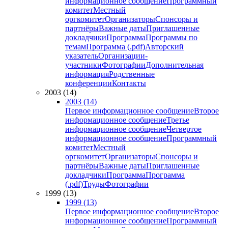
информационное сообщение
Программный
комитет
Местный
оргкомитет
Организаторы
Спонсоры и
партнёры
Важные даты
Приглашенные
докладчики
Программа
Программы по
темам
Программа (.pdf)
Авторский
указатель
Организации-
участники
Фотографии
Дополнительная
информация
Родственные
конференции
Контакты
2003 (14)
2003 (14)
Первое информационное сообщение
Второе
информационное сообщение
Третье
информационное сообщение
Четвертое
информационное сообщение
Программный
комитет
Местный
оргкомитет
Организаторы
Спонсоры и
партнёры
Важные даты
Приглашенные
докладчики
Программа
Программа
(.pdf)
Труды
Фотографии
1999 (13)
1999 (13)
Первое информационное сообщение
Второе
информационное сообщение
Программный