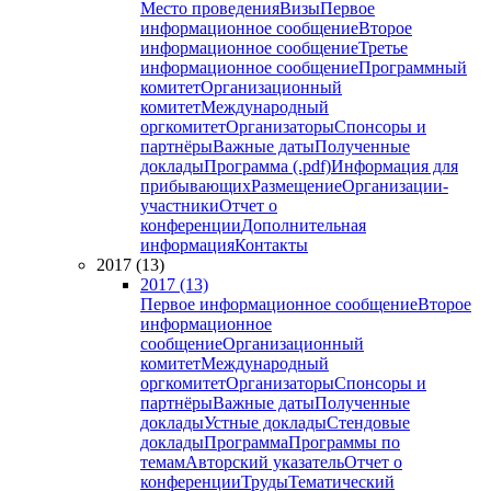
Место проведения
Визы
Первое
информационное сообщение
Второе
информационное сообщение
Третье
информационное сообщение
Программный
комитет
Организационный
комитет
Международный
оргкомитет
Организаторы
Спонсоры и
партнёры
Важные даты
Полученные
доклады
Программа (.pdf)
Информация для
прибывающих
Размещение
Организации-
участники
Отчет о
конференции
Дополнительная
информация
Контакты
2017 (13)
2017 (13)
Первое информационное сообщение
Второе
информационное
сообщение
Организационный
комитет
Международный
оргкомитет
Организаторы
Спонсоры и
партнёры
Важные даты
Полученные
доклады
Устные доклады
Стендовые
доклады
Программа
Программы по
темам
Авторский указатель
Отчет о
конференции
Труды
Тематический