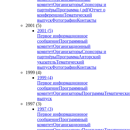
комитет
Организаторы
Спонсоры и
партнёры
Программа (.pdf)
Отчет о
конференции
Тематический
выпуск
Фотографии
Контакты
2001 (5)
2001 (5)
Первое информационное
сообщение
Программный
комитет
Организационный
комитет
Организаторы
Спонсоры и
партнёры
Программа
Авторский
указатель
Тематический
выпуск
Фотографии
Контакты
1999 (4)
1999 (4)
Первое информационное
сообщение
Программный
комитет
Организаторы
Программа
Тематически
выпуск
1997 (3)
1997 (3)
Первое информационное
сообщение
Программный
комитет
Организационный
комитет
Организаторы
Программа
Тематически