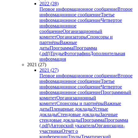
2022 (28)
Первое информационное сообщение
Второе
информационное сообщение
Третье
информационное сообщение
Четвертое
информационное
сообщение
Организационный
комитет
Организаторы
Спонсоры и
партнёры
Важные
даты
Программа
Программа
(.pdf)
Труды
Фотографии
Дополнительная
информация
2021 (27)
2021 (27)
Первое информационное сообщение
Второе
информационное сообщение
Третье
информационное сообщение
Четвертое
информационное сообщение
Программный
комитет
Организационный
комитет
Спонсоры и партнёры
Важные
даты
Пленарные доклады
Устные
доклады
Стендовые доклады
Заочные
стендовые доклады
Программа
Программа
(.pdf)
Авторский указатель
Организации-
участники
Отчет о
конференции
Труды
Тематический