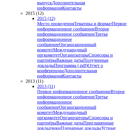
выпуск
Дополнительная
информация
Контакты
2015 (12)
2015 (12)
Место проведения
Тематика и формат
Первое
информационное сообщение
Второе
информационное сообщение
Третье
информационное
сообщение
Организационный
комитет
Международный
оргкомитет
Организаторы
Спонсоры и
партнёры
Важные даты
Полученные
доклады
Программа (.pdf)
Отчет о
конференции
Дополнительная
информация
Контакты
2013 (11)
2013 (11)
Первое информационное сообщение
Второе
информационное сообщение
Третье
информационное
сообщение
Организационный
комитет
Международный
оргкомитет
Организаторы
Спонсоры и
партнёры
Важные даты
Приглашенные
докладчики
Пленарные доклады
Устные