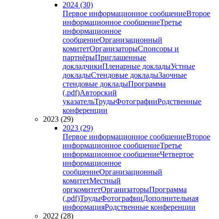
2024 (30)
Первое информационное сообщение
Второе
информационное сообщение
Третье
информационное
сообщение
Организационный
комитет
Организаторы
Спонсоры и
партнёры
Приглашенные
докладчики
Пленарные доклады
Устные
доклады
Стендовые доклады
Заочные
стендовые доклады
Программа
(.pdf)
Авторский
указатель
Труды
Фотографии
Родственные
конференции
2023 (29)
2023 (29)
Первое информационное сообщение
Второе
информационное сообщение
Третье
информационное сообщение
Четвертое
информационное
сообщение
Организационный
комитет
Местный
оргкомитет
Организаторы
Программа
(.pdf)
Труды
Фотографии
Дополнительная
информация
Родственные конференции
2022 (28)