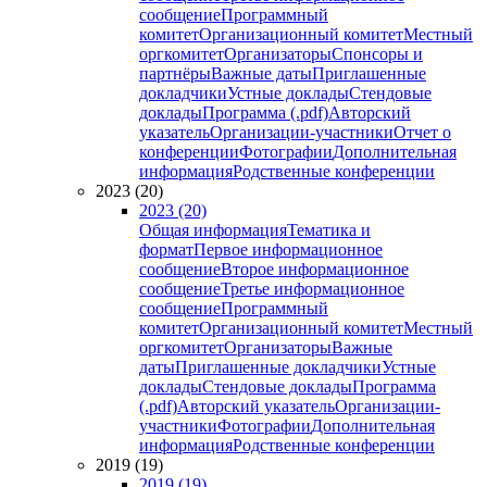
сообщение
Программный
комитет
Организационный комитет
Местный
оргкомитет
Организаторы
Спонсоры и
партнёры
Важные даты
Приглашенные
докладчики
Устные доклады
Стендовые
доклады
Программа (.pdf)
Авторский
указатель
Организации-участники
Отчет о
конференции
Фотографии
Дополнительная
информация
Родственные конференции
2023 (20)
2023 (20)
Общая информация
Тематика и
формат
Первое информационное
сообщение
Второе информационное
сообщение
Третье информационное
сообщение
Программный
комитет
Организационный комитет
Местный
оргкомитет
Организаторы
Важные
даты
Приглашенные докладчики
Устные
доклады
Стендовые доклады
Программа
(.pdf)
Авторский указатель
Организации-
участники
Фотографии
Дополнительная
информация
Родственные конференции
2019 (19)
2019 (19)