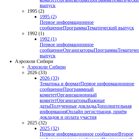
выпуск
1995 (2)
1995 (2)
Первое информационное
сообщение
Программа
Тематический выпуск
1992 (1)
1992 (1)
Первое информационное
сообщение
Организаторы
Программа
Тематиче
выпуск
Аэрозоли Сибири
Аэрозоли Сибири
2026 (33)
2026 (33)
Тематика и формат
Первое информационное
сообщение
Программный
комитет
Организационный
комитет
Организаторы
Важные
даты
Полученные доклады
Дополнительная
информация
Онлайн регистрация, приём
докладов и оплата участия
2025 (32)
2025 (32)
Первое информационное сообщение
Второе