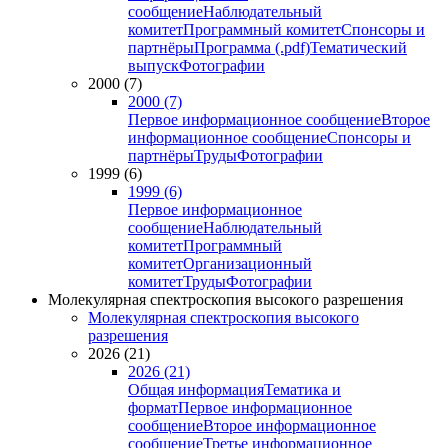
сообщение
Наблюдательный
комитет
Программный комитет
Спонсоры и
партнёры
Программа (.pdf)
Тематический
выпуск
Фотографии
2000 (7)
2000 (7)
Первое информационное сообщение
Второе
информационное сообщение
Спонсоры и
партнёры
Труды
Фотографии
1999 (6)
1999 (6)
Первое информационное
сообщение
Наблюдательный
комитет
Программный
комитет
Организационный
комитет
Труды
Фотографии
Молекулярная спектроскопия высокого разрешения
Молекулярная спектроскопия высокого
разрешения
2026 (21)
2026 (21)
Общая информация
Тематика и
формат
Первое информационное
сообщение
Второе информационное
сообщение
Третье информационное