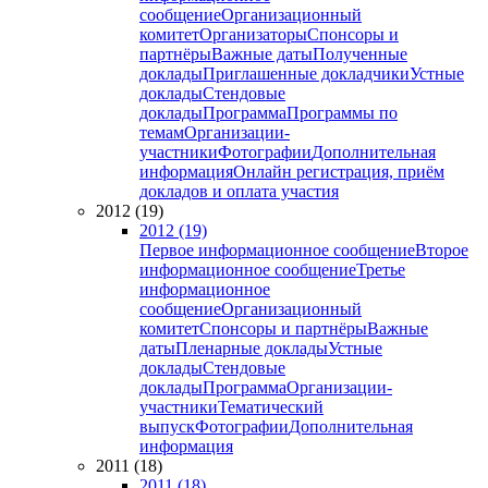
сообщение
Организационный
комитет
Организаторы
Спонсоры и
партнёры
Важные даты
Полученные
доклады
Приглашенные докладчики
Устные
доклады
Стендовые
доклады
Программа
Программы по
темам
Организации-
участники
Фотографии
Дополнительная
информация
Онлайн регистрация, приём
докладов и оплата участия
2012 (19)
2012 (19)
Первое информационное сообщение
Второе
информационное сообщение
Третье
информационное
сообщение
Организационный
комитет
Спонсоры и партнёры
Важные
даты
Пленарные доклады
Устные
доклады
Стендовые
доклады
Программа
Организации-
участники
Тематический
выпуск
Фотографии
Дополнительная
информация
2011 (18)
2011 (18)