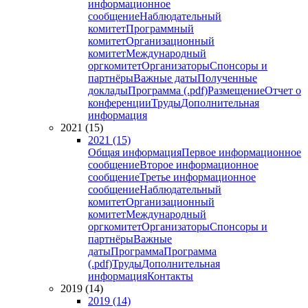
информационное
сообщение
Наблюдательный
комитет
Программный
комитет
Организационный
комитет
Международный
оргкомитет
Организаторы
Спонсоры и
партнёры
Важные даты
Полученные
доклады
Программа (.pdf)
Размещение
Отчет о
конференции
Труды
Дополнительная
информация
2021 (15)
2021 (15)
Общая информация
Первое информационное
сообщение
Второе информационное
сообщение
Третье информационное
сообщение
Наблюдательный
комитет
Организационный
комитет
Международный
оргкомитет
Организаторы
Спонсоры и
партнёры
Важные
даты
Программа
Программа
(.pdf)
Труды
Дополнительная
информация
Контакты
2019 (14)
2019 (14)