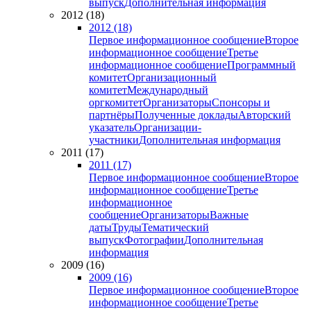
выпуск
Дополнительная информация
2012 (18)
2012 (18)
Первое информационное сообщение
Второе
информационное сообщение
Третье
информационное сообщение
Программный
комитет
Организационный
комитет
Международный
оргкомитет
Организаторы
Спонсоры и
партнёры
Полученные доклады
Авторский
указатель
Организации-
участники
Дополнительная информация
2011 (17)
2011 (17)
Первое информационное сообщение
Второе
информационное сообщение
Третье
информационное
сообщение
Организаторы
Важные
даты
Труды
Тематический
выпуск
Фотографии
Дополнительная
информация
2009 (16)
2009 (16)
Первое информационное сообщение
Второе
информационное сообщение
Третье