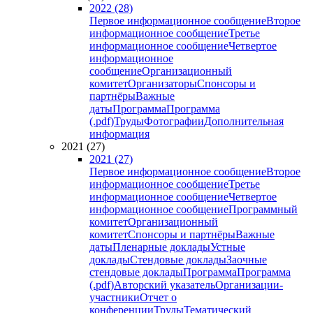
2022 (28)
Первое информационное сообщение
Второе
информационное сообщение
Третье
информационное сообщение
Четвертое
информационное
сообщение
Организационный
комитет
Организаторы
Спонсоры и
партнёры
Важные
даты
Программа
Программа
(.pdf)
Труды
Фотографии
Дополнительная
информация
2021 (27)
2021 (27)
Первое информационное сообщение
Второе
информационное сообщение
Третье
информационное сообщение
Четвертое
информационное сообщение
Программный
комитет
Организационный
комитет
Спонсоры и партнёры
Важные
даты
Пленарные доклады
Устные
доклады
Стендовые доклады
Заочные
стендовые доклады
Программа
Программа
(.pdf)
Авторский указатель
Организации-
участники
Отчет о
конференции
Труды
Тематический