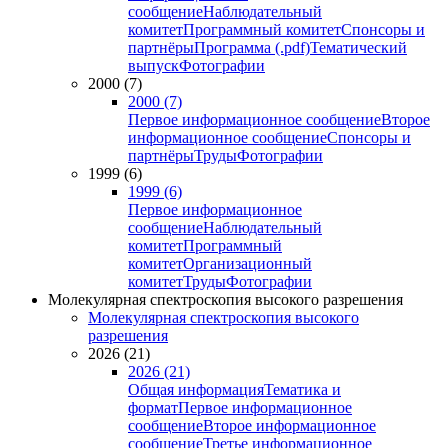
сообщение
Наблюдательный
комитет
Программный комитет
Спонсоры и
партнёры
Программа (.pdf)
Тематический
выпуск
Фотографии
2000 (7)
2000 (7)
Первое информационное сообщение
Второе
информационное сообщение
Спонсоры и
партнёры
Труды
Фотографии
1999 (6)
1999 (6)
Первое информационное
сообщение
Наблюдательный
комитет
Программный
комитет
Организационный
комитет
Труды
Фотографии
Молекулярная спектроскопия высокого разрешения
Молекулярная спектроскопия высокого
разрешения
2026 (21)
2026 (21)
Общая информация
Тематика и
формат
Первое информационное
сообщение
Второе информационное
сообщение
Третье информационное