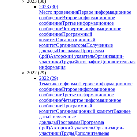
2023 (30)
2023 (30)
Место проведения
Первое информационное
сообщение
Второе информационное
сообщение
Третье информационное
сообщение
Четвертое информационное
сообщение
Программный
комитет
Организационный
комитет
Организаторы
Полученные
доклады
Программа
Программа
(.pdf)
Авторский указатель
Организации-
участники
Труды
Фотографии
Дополнительная
информация
2022 (29)
2022 (29)
Тематика и формат
Первое информационное
сообщение
Второе информационное
сообщение
Третье информационное
сообщение
Четвертое информационное
сообщение
Программный
комитет
Организационный комитет
Важные
даты
Полученные
доклады
Программа
Программа
(.pdf)
Авторский указатель
Организации-
участники
Труды
Дополнительная