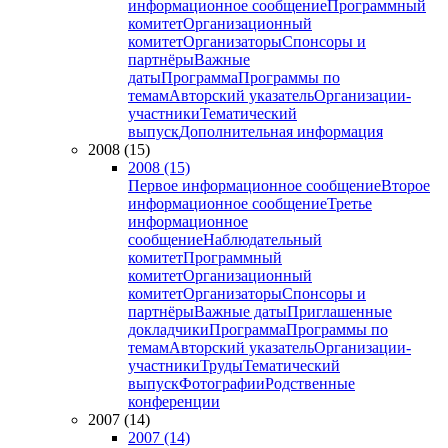
информационное сообщение
Программный
комитет
Организационный
комитет
Организаторы
Спонсоры и
партнёры
Важные
даты
Программа
Программы по
темам
Авторский указатель
Организации-
участники
Тематический
выпуск
Дополнительная информация
2008 (15)
2008 (15)
Первое информационное сообщение
Второе
информационное сообщение
Третье
информационное
сообщение
Наблюдательный
комитет
Программный
комитет
Организационный
комитет
Организаторы
Спонсоры и
партнёры
Важные даты
Приглашенные
докладчики
Программа
Программы по
темам
Авторский указатель
Организации-
участники
Труды
Тематический
выпуск
Фотографии
Родственные
конференции
2007 (14)
2007 (14)