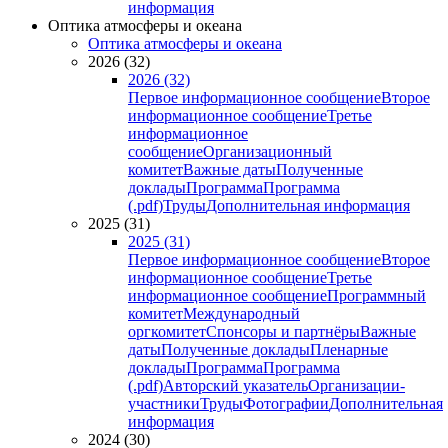
информация
Оптика атмосферы и океана
Оптика атмосферы и океана
2026 (32)
2026 (32)
Первое информационное сообщение
Второе
информационное сообщение
Третье
информационное
сообщение
Организационный
комитет
Важные даты
Полученные
доклады
Программа
Программа
(.pdf)
Труды
Дополнительная информация
2025 (31)
2025 (31)
Первое информационное сообщение
Второе
информационное сообщение
Третье
информационное сообщение
Программный
комитет
Международный
оргкомитет
Спонсоры и партнёры
Важные
даты
Полученные доклады
Пленарные
доклады
Программа
Программа
(.pdf)
Авторский указатель
Организации-
участники
Труды
Фотографии
Дополнительная
информация
2024 (30)