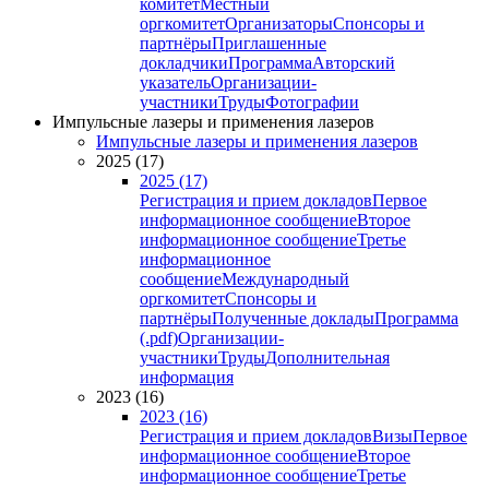
комитет
Местный
оргкомитет
Организаторы
Спонсоры и
партнёры
Приглашенные
докладчики
Программа
Авторский
указатель
Организации-
участники
Труды
Фотографии
Импульсные лазеры и применения лазеров
Импульсные лазеры и применения лазеров
2025 (17)
2025 (17)
Регистрация и прием докладов
Первое
информационное сообщение
Второе
информационное сообщение
Третье
информационное
сообщение
Международный
оргкомитет
Спонсоры и
партнёры
Полученные доклады
Программа
(.pdf)
Организации-
участники
Труды
Дополнительная
информация
2023 (16)
2023 (16)
Регистрация и прием докладов
Визы
Первое
информационное сообщение
Второе
информационное сообщение
Третье