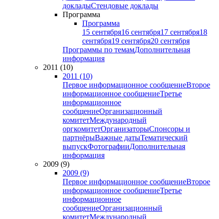
доклады
Стендовые доклады
Программа
Программа
15 сентября
16 сентября
17 сентября
18
сентября
19 сентября
20 сентября
Программы по темам
Дополнительная
информация
2011 (10)
2011 (10)
Первое информационное сообщение
Второе
информационное сообщение
Третье
информационное
сообщение
Организационный
комитет
Международный
оргкомитет
Организаторы
Спонсоры и
партнёры
Важные даты
Тематический
выпуск
Фотографии
Дополнительная
информация
2009 (9)
2009 (9)
Первое информационное сообщение
Второе
информационное сообщение
Третье
информационное
сообщение
Организационный
комитет
Международный