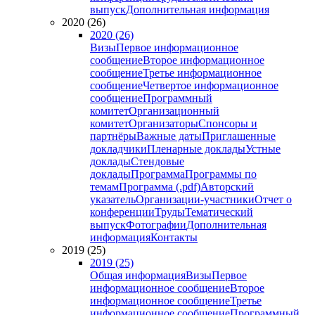
выпуск
Дополнительная информация
2020 (26)
2020 (26)
Визы
Первое информационное
сообщение
Второе информационное
сообщение
Третье информационное
сообщение
Четвертое информационное
сообщение
Программный
комитет
Организационный
комитет
Организаторы
Спонсоры и
партнёры
Важные даты
Приглашенные
докладчики
Пленарные доклады
Устные
доклады
Стендовые
доклады
Программа
Программы по
темам
Программа (.pdf)
Авторский
указатель
Организации-участники
Отчет о
конференции
Труды
Тематический
выпуск
Фотографии
Дополнительная
информация
Контакты
2019 (25)
2019 (25)
Общая информация
Визы
Первое
информационное сообщение
Второе
информационное сообщение
Третье
информационное сообщение
Программный