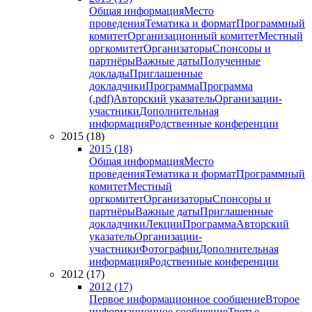
Общая информация
Место
проведения
Тематика и формат
Программный
комитет
Организационный комитет
Местный
оргкомитет
Организаторы
Спонсоры и
партнёры
Важные даты
Полученные
доклады
Приглашенные
докладчики
Программа
Программа
(.pdf)
Авторский указатель
Организации-
участники
Дополнительная
информация
Родственные конференции
2015 (18)
2015 (18)
Общая информация
Место
проведения
Тематика и формат
Программный
комитет
Местный
оргкомитет
Организаторы
Спонсоры и
партнёры
Важные даты
Приглашенные
докладчики
Лекции
Программа
Авторский
указатель
Организации-
участники
Фотографии
Дополнительная
информация
Родственные конференции
2012 (17)
2012 (17)
Первое информационное сообщение
Второе
информационное сообщение
Третье