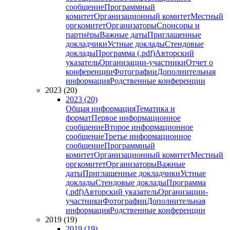
сообщение
Программный
комитет
Организационный комитет
Местный
оргкомитет
Организаторы
Спонсоры и
партнёры
Важные даты
Приглашенные
докладчики
Устные доклады
Стендовые
доклады
Программа (.pdf)
Авторский
указатель
Организации-участники
Отчет о
конференции
Фотографии
Дополнительная
информация
Родственные конференции
2023 (20)
2023 (20)
Общая информация
Тематика и
формат
Первое информационное
сообщение
Второе информационное
сообщение
Третье информационное
сообщение
Программный
комитет
Организационный комитет
Местный
оргкомитет
Организаторы
Важные
даты
Приглашенные докладчики
Устные
доклады
Стендовые доклады
Программа
(.pdf)
Авторский указатель
Организации-
участники
Фотографии
Дополнительная
информация
Родственные конференции
2019 (19)
2019 (19)