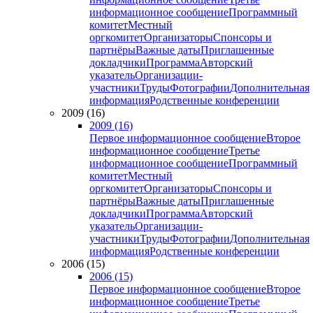
информационное сообщение
Программный
комитет
Местный
оргкомитет
Организаторы
Спонсоры и
партнёры
Важные даты
Приглашенные
докладчики
Программа
Авторский
указатель
Организации-
участники
Труды
Фотографии
Дополнительная
информация
Родственные конференции
2009 (16)
2009 (16)
Первое информационное сообщение
Второе
информационное сообщение
Третье
информационное сообщение
Программный
комитет
Местный
оргкомитет
Организаторы
Спонсоры и
партнёры
Важные даты
Приглашенные
докладчики
Программа
Авторский
указатель
Организации-
участники
Труды
Фотографии
Дополнительная
информация
Родственные конференции
2006 (15)
2006 (15)
Первое информационное сообщение
Второе
информационное сообщение
Третье