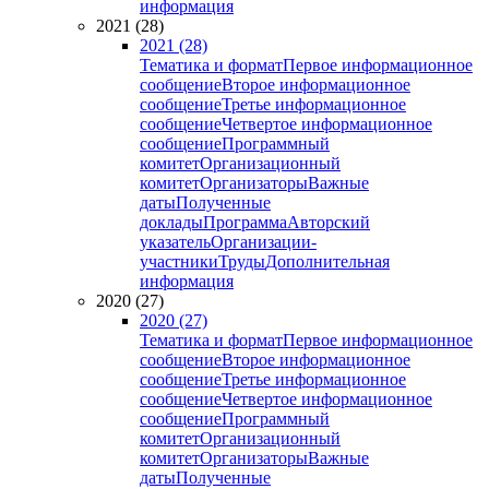
информация
2021 (28)
2021 (28)
Тематика и формат
Первое информационное
сообщение
Второе информационное
сообщение
Третье информационное
сообщение
Четвертое информационное
сообщение
Программный
комитет
Организационный
комитет
Организаторы
Важные
даты
Полученные
доклады
Программа
Авторский
указатель
Организации-
участники
Труды
Дополнительная
информация
2020 (27)
2020 (27)
Тематика и формат
Первое информационное
сообщение
Второе информационное
сообщение
Третье информационное
сообщение
Четвертое информационное
сообщение
Программный
комитет
Организационный
комитет
Организаторы
Важные
даты
Полученные