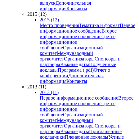
выпуск
Дополнительная
информация
Контакты
2015 (12)
2015 (12)
Место проведения
Тематика и формат
Первое
информационное сообщение
Второе
информационное сообщение
Третье
информационное
сообщение
Организационный
комитет
Международный
оргкомитет
Организаторы
Спонсоры и
партнёры
Важные даты
Полученные
доклады
Программа (.pdf)
Отчет о
конференции
Дополнительная
информация
Контакты
2013 (11)
2013 (11)
Первое информационное сообщение
Второе
информационное сообщение
Третье
информационное
сообщение
Организационный
комитет
Международный
оргкомитет
Организаторы
Спонсоры и
партнёры
Важные даты
Приглашенные
докладчики
Пленарные доклады
Устные