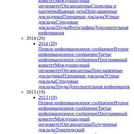
комитет
Международный
оргкомитет
Организаторы
Спонсоры и
партнёры
Важные даты
Приглашенные
докладчики
Пленарные доклады
Устные
доклады
Стендовые
доклады
Труды
Фотографии
Дополнительная
информация
2014 (20)
2014 (20)
Первое информационное сообщение
Второе
информационное сообщение
Третье
информационное сообщение
Программный
комитет
Международный
оргкомитет
Организаторы
Приглашенные
докладчики
Пленарные доклады
Устные
доклады
Стендовые
доклады
Труды
Дополнительная информация
2013 (19)
2013 (19)
Первое информационное сообщение
Второе
информационное сообщение
Третье
информационное сообщение
Программный
комитет
Международный
оргкомитет
Организаторы
Полученные
доклады
Тематический