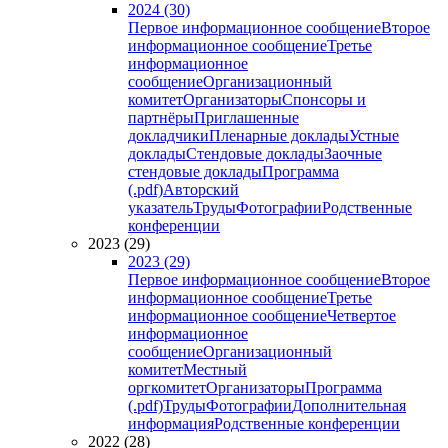
2024 (30)
Первое информационное сообщение
Второе
информационное сообщение
Третье
информационное
сообщение
Организационный
комитет
Организаторы
Спонсоры и
партнёры
Приглашенные
докладчики
Пленарные доклады
Устные
доклады
Стендовые доклады
Заочные
стендовые доклады
Программа
(.pdf)
Авторский
указатель
Труды
Фотографии
Родственные
конференции
2023 (29)
2023 (29)
Первое информационное сообщение
Второе
информационное сообщение
Третье
информационное сообщение
Четвертое
информационное
сообщение
Организационный
комитет
Местный
оргкомитет
Организаторы
Программа
(.pdf)
Труды
Фотографии
Дополнительная
информация
Родственные конференции
2022 (28)