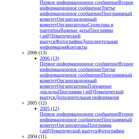
Первое информационное сообщение
Второе
информационное сообщение
Третье
информационное сообщение
Программный
комитет
Организационный
комитет
Организаторы
Спонсоры и
партнёры
Важные даты
Программа
(.pdf)
Тематический
выпуск
Фотографии
Дополнительная
информация
Контакты
2006 (13)
2006 (13)
Первое информационное сообщение
Второе
информационное сообщение
Третье
информационное сообщение
Программный
комитет
Организационный
комитет
Организаторы
Пленарные
доклады
Программа (.pdf)
Тематический
выпуск
Дополнительная информация
2005 (12)
2005 (12)
Первое информационное сообщение
Второе
информационное сообщение
Программный
комитет
Организаторы
Программа
(.pdf)
Тематический выпуск
Фотографии
2004 (11)