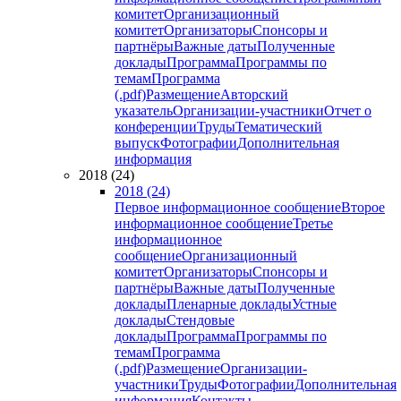
комитет
Организационный
комитет
Организаторы
Спонсоры и
партнёры
Важные даты
Полученные
доклады
Программа
Программы по
темам
Программа
(.pdf)
Размещение
Авторский
указатель
Организации-участники
Отчет о
конференции
Труды
Тематический
выпуск
Фотографии
Дополнительная
информация
2018 (24)
2018 (24)
Первое информационное сообщение
Второе
информационное сообщение
Третье
информационное
сообщение
Организационный
комитет
Организаторы
Спонсоры и
партнёры
Важные даты
Полученные
доклады
Пленарные доклады
Устные
доклады
Стендовые
доклады
Программа
Программы по
темам
Программа
(.pdf)
Размещение
Организации-
участники
Труды
Фотографии
Дополнительная
информация
Контакты