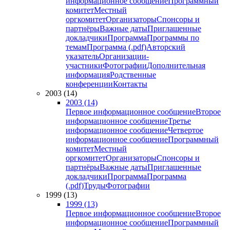
информационное сообщение
Программный
комитет
Местный
оргкомитет
Организаторы
Спонсоры и
партнёры
Важные даты
Приглашенные
докладчики
Программа
Программы по
темам
Программа (.pdf)
Авторский
указатель
Организации-
участники
Фотографии
Дополнительная
информация
Родственные
конференции
Контакты
2003 (14)
2003 (14)
Первое информационное сообщение
Второе
информационное сообщение
Третье
информационное сообщение
Четвертое
информационное сообщение
Программный
комитет
Местный
оргкомитет
Организаторы
Спонсоры и
партнёры
Важные даты
Приглашенные
докладчики
Программа
Программа
(.pdf)
Труды
Фотографии
1999 (13)
1999 (13)
Первое информационное сообщение
Второе
информационное сообщение
Программный