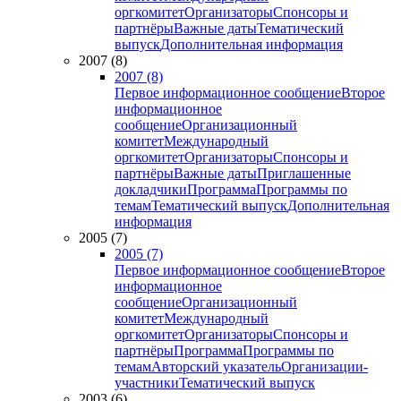
оргкомитет
Организаторы
Спонсоры и
партнёры
Важные даты
Тематический
выпуск
Дополнительная информация
2007 (8)
2007 (8)
Первое информационное сообщение
Второе
информационное
сообщение
Организационный
комитет
Международный
оргкомитет
Организаторы
Спонсоры и
партнёры
Важные даты
Приглашенные
докладчики
Программа
Программы по
темам
Тематический выпуск
Дополнительная
информация
2005 (7)
2005 (7)
Первое информационное сообщение
Второе
информационное
сообщение
Организационный
комитет
Международный
оргкомитет
Организаторы
Спонсоры и
партнёры
Программа
Программы по
темам
Авторский указатель
Организации-
участники
Тематический выпуск
2003 (6)