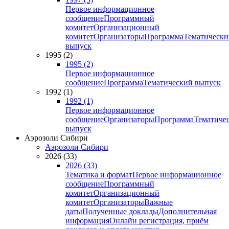
Первое информационное
сообщение
Программный
комитет
Организационный
комитет
Организаторы
Программа
Тематически
выпуск
1995 (2)
1995 (2)
Первое информационное
сообщение
Программа
Тематический выпуск
1992 (1)
1992 (1)
Первое информационное
сообщение
Организаторы
Программа
Тематиче
выпуск
Аэрозоли Сибири
Аэрозоли Сибири
2026 (33)
2026 (33)
Тематика и формат
Первое информационное
сообщение
Программный
комитет
Организационный
комитет
Организаторы
Важные
даты
Полученные доклады
Дополнительная
информация
Онлайн регистрация, приём