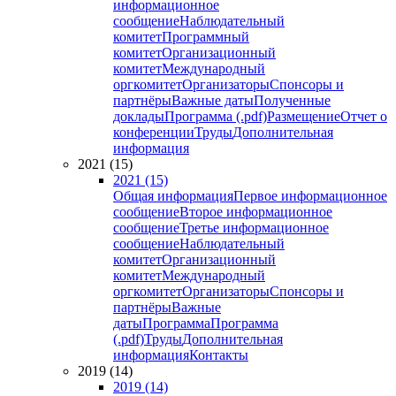
информационное
сообщение
Наблюдательный
комитет
Программный
комитет
Организационный
комитет
Международный
оргкомитет
Организаторы
Спонсоры и
партнёры
Важные даты
Полученные
доклады
Программа (.pdf)
Размещение
Отчет о
конференции
Труды
Дополнительная
информация
2021 (15)
2021 (15)
Общая информация
Первое информационное
сообщение
Второе информационное
сообщение
Третье информационное
сообщение
Наблюдательный
комитет
Организационный
комитет
Международный
оргкомитет
Организаторы
Спонсоры и
партнёры
Важные
даты
Программа
Программа
(.pdf)
Труды
Дополнительная
информация
Контакты
2019 (14)
2019 (14)