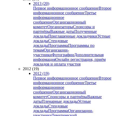
2013 (20)
Первое информационное сообщение
Второе
информационное сообщение
Третье
информационное
сообщение
Организационный
комитет
Организаторы
Спонсоры и
партнёры
Важные даты
Полученные
доклады
Приглашенные докладчики
Устные
доклады
Стендовые
доклады
Программа
Программы по
темам
Организации-
участники
Фотографии
Дополнительная
информация
Онлайн регистрация, приём
докладов и оплата участия
2012 (19)
2012 (19)
Первое информационное сообщение
Второе
информационное сообщение
Третье
информационное
сообщение
Организационный
комитет
Спонсоры и партнёры
Важные
даты
Пленарные доклады
Устные
доклады
Стендовые
доклады
Программа
Организации-
участники
Тематический