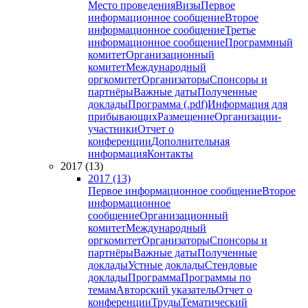
Место проведения
Визы
Первое
информационное сообщение
Второе
информационное сообщение
Третье
информационное сообщение
Программный
комитет
Организационный
комитет
Международный
оргкомитет
Организаторы
Спонсоры и
партнёры
Важные даты
Полученные
доклады
Программа (.pdf)
Информация для
прибывающих
Размещение
Организации-
участники
Отчет о
конференции
Дополнительная
информация
Контакты
2017 (13)
2017 (13)
Первое информационное сообщение
Второе
информационное
сообщение
Организационный
комитет
Международный
оргкомитет
Организаторы
Спонсоры и
партнёры
Важные даты
Полученные
доклады
Устные доклады
Стендовые
доклады
Программа
Программы по
темам
Авторский указатель
Отчет о
конференции
Труды
Тематический