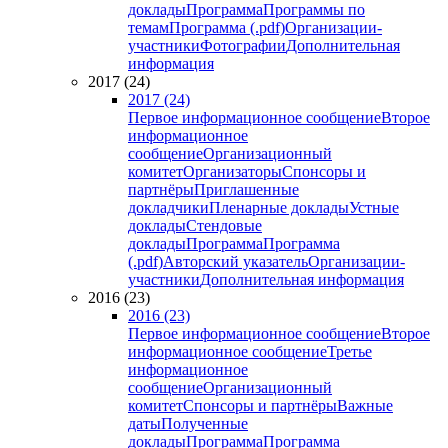
доклады
Программа
Программы по
темам
Программа (.pdf)
Организации-
участники
Фотографии
Дополнительная
информация
2017 (24)
2017 (24)
Первое информационное сообщение
Второе
информационное
сообщение
Организационный
комитет
Организаторы
Спонсоры и
партнёры
Приглашенные
докладчики
Пленарные доклады
Устные
доклады
Стендовые
доклады
Программа
Программа
(.pdf)
Авторский указатель
Организации-
участники
Дополнительная информация
2016 (23)
2016 (23)
Первое информационное сообщение
Второе
информационное сообщение
Третье
информационное
сообщение
Организационный
комитет
Спонсоры и партнёры
Важные
даты
Полученные
доклады
Программа
Программа