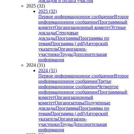
докладов и оплата участия
2025 (32)
2025 (32)
Первое информационное сообщение
Второе
информационное сообщение
Программный
комитет
Организационный комитет
Устные
доклады
Стендовые
доклады
Программа
Программы по
темам
Программа (.pdf)
Авторский
указатель
Организации-
участники
Труды
Дополнительная
информация
2024 (31)
2024 (31)
Первое информационное сообщение
Второе
информационное сообщение
Третье
информационное сообщение
Четвертое
информационное сообщение
Программный
комитет
Организационный
комитет
Организаторы
Полученные
доклады
Программа
Программы по
темам
Программа (.pdf)
Авторский
указатель
Организации-
участники
Труды
Дополнительная
информация