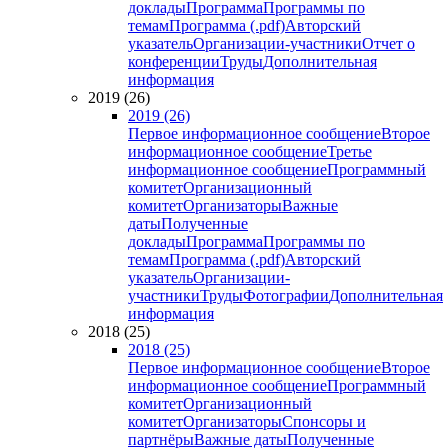
доклады
Программа
Программы по
темам
Программа (.pdf)
Авторский
указатель
Организации-участники
Отчет о
конференции
Труды
Дополнительная
информация
2019 (26)
2019 (26)
Первое информационное сообщение
Второе
информационное сообщение
Третье
информационное сообщение
Программный
комитет
Организационный
комитет
Организаторы
Важные
даты
Полученные
доклады
Программа
Программы по
темам
Программа (.pdf)
Авторский
указатель
Организации-
участники
Труды
Фотографии
Дополнительная
информация
2018 (25)
2018 (25)
Первое информационное сообщение
Второе
информационное сообщение
Программный
комитет
Организационный
комитет
Организаторы
Спонсоры и
партнёры
Важные даты
Полученные