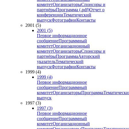
комитет
Организаторы
Спонсоры и
партнёры
Программа (.pdf)
Отчет о
конференции
Тематический
выпуск
Фотографии
Контакты
2001 (5)
2001 (5)
Первое информационное
сообщение
Программный
комитет
Организационный
комитет
Организаторы
Спонсоры и
партнёры
Программа
Авторский
указатель
Тематический
выпуск
Фотографии
Контакты
1999 (4)
1999 (4)
Первое информационное
сообщение
Программный
комитет
Организаторы
Программа
Тематически
выпуск
1997 (3)
1997 (3)
Первое информационное
сообщение
Программный
комитет
Организационный
комитет
Организаторы
Программа
Тематически