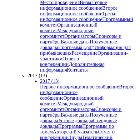
Место проведения
Визы
Первое
информационное сообщение
Второе
информационное сообщение
Третье
информационное сообщение
Программный
комитет
Организационный
комитет
Международный
оргкомитет
Организаторы
Спонсоры и
партнёры
Важные даты
Полученные
доклады
Программа (.pdf)
Информация для
прибывающих
Размещение
Организации-
участники
Отчет о
конференции
Дополнительная
информация
Контакты
2017 (13)
2017 (13)
Первое информационное сообщение
Второе
информационное
сообщение
Организационный
комитет
Международный
оргкомитет
Организаторы
Спонсоры и
партнёры
Важные даты
Полученные
доклады
Устные доклады
Стендовые
доклады
Программа
Программы по
темам
Авторский указатель
Отчет о
конференции
Труды
Тематический