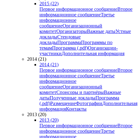
2015 (22)
Первое информационное сообщение
Второе
информационное сообщение
Третье
информационное
сообщение
Организационный
комитет
Организаторы
Важные даты
Устные
доклады
Стендовые
доклады
Программа
Программы по
темам
Программа (.pdf)
Организации-
участники
Дополнительная информация
2014 (21)
2014 (21)
Первое информационное сообщение
Второе
информационное сообщение
Третье
информационное
сообщение
Организационный
комитет
Спонсоры и партнёры
Важные
даты
Полученные доклады
Программа
(.pdf)
Размещение
Фотографии
Дополнительная
информация
Контакты
2013 (20)
2013 (20)
Первое информационное сообщение
Второе
информационное сообщение
Третье
информационное