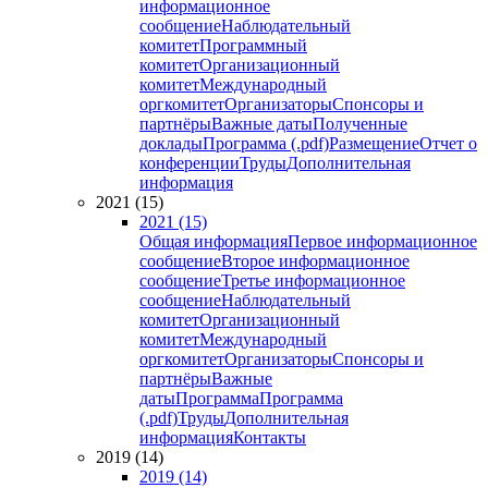
информационное
сообщение
Наблюдательный
комитет
Программный
комитет
Организационный
комитет
Международный
оргкомитет
Организаторы
Спонсоры и
партнёры
Важные даты
Полученные
доклады
Программа (.pdf)
Размещение
Отчет о
конференции
Труды
Дополнительная
информация
2021 (15)
2021 (15)
Общая информация
Первое информационное
сообщение
Второе информационное
сообщение
Третье информационное
сообщение
Наблюдательный
комитет
Организационный
комитет
Международный
оргкомитет
Организаторы
Спонсоры и
партнёры
Важные
даты
Программа
Программа
(.pdf)
Труды
Дополнительная
информация
Контакты
2019 (14)
2019 (14)