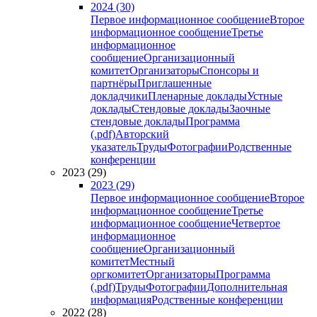
2024 (30)
Первое информационное сообщение
Второе
информационное сообщение
Третье
информационное
сообщение
Организационный
комитет
Организаторы
Спонсоры и
партнёры
Приглашенные
докладчики
Пленарные доклады
Устные
доклады
Стендовые доклады
Заочные
стендовые доклады
Программа
(.pdf)
Авторский
указатель
Труды
Фотографии
Родственные
конференции
2023 (29)
2023 (29)
Первое информационное сообщение
Второе
информационное сообщение
Третье
информационное сообщение
Четвертое
информационное
сообщение
Организационный
комитет
Местный
оргкомитет
Организаторы
Программа
(.pdf)
Труды
Фотографии
Дополнительная
информация
Родственные конференции
2022 (28)