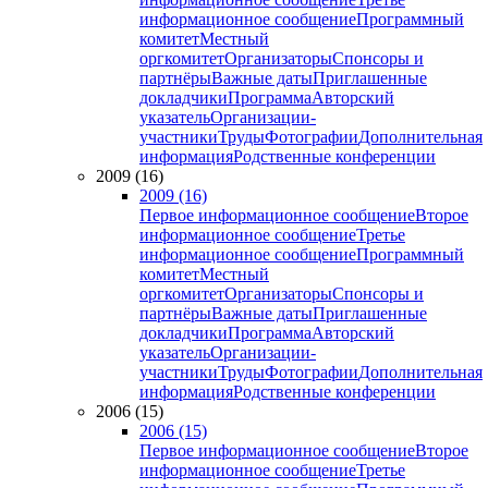
информационное сообщение
Программный
комитет
Местный
оргкомитет
Организаторы
Спонсоры и
партнёры
Важные даты
Приглашенные
докладчики
Программа
Авторский
указатель
Организации-
участники
Труды
Фотографии
Дополнительная
информация
Родственные конференции
2009 (16)
2009 (16)
Первое информационное сообщение
Второе
информационное сообщение
Третье
информационное сообщение
Программный
комитет
Местный
оргкомитет
Организаторы
Спонсоры и
партнёры
Важные даты
Приглашенные
докладчики
Программа
Авторский
указатель
Организации-
участники
Труды
Фотографии
Дополнительная
информация
Родственные конференции
2006 (15)
2006 (15)
Первое информационное сообщение
Второе
информационное сообщение
Третье