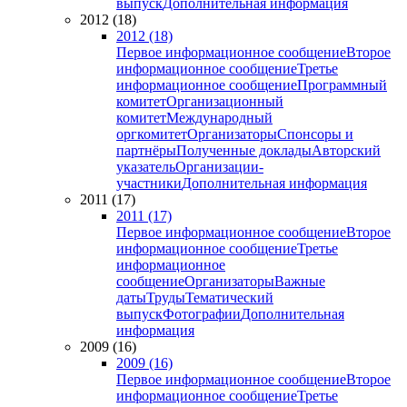
выпуск
Дополнительная информация
2012 (18)
2012 (18)
Первое информационное сообщение
Второе
информационное сообщение
Третье
информационное сообщение
Программный
комитет
Организационный
комитет
Международный
оргкомитет
Организаторы
Спонсоры и
партнёры
Полученные доклады
Авторский
указатель
Организации-
участники
Дополнительная информация
2011 (17)
2011 (17)
Первое информационное сообщение
Второе
информационное сообщение
Третье
информационное
сообщение
Организаторы
Важные
даты
Труды
Тематический
выпуск
Фотографии
Дополнительная
информация
2009 (16)
2009 (16)
Первое информационное сообщение
Второе
информационное сообщение
Третье