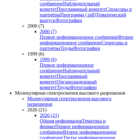
сообщение
Наблюдательный
комитет
Программный комитет
Спонсоры и
партнёры
Программа (.pdf)
Тематический
выпуск
Фотографии
2000 (7)
2000 (7)
Первое информационное сообщение
Второе
информационное сообщение
Спонсоры и
партнёры
Труды
Фотографии
1999 (6)
1999 (6)
Первое информационное
сообщение
Наблюдательный
комитет
Программный
комитет
Организационный
комитет
Труды
Фотографии
Молекулярная спектроскопия высокого разрешения
Молекулярная спектроскопия высокого
разрешения
2026 (21)
2026 (21)
Общая информация
Тематика и
формат
Первое информационное
сообщение
Второе информационное
сообщение
Третье информационное