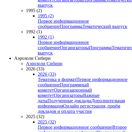
выпуск
1995 (2)
1995 (2)
Первое информационное
сообщение
Программа
Тематический выпуск
1992 (1)
1992 (1)
Первое информационное
сообщение
Организаторы
Программа
Тематиче
выпуск
Аэрозоли Сибири
Аэрозоли Сибири
2026 (33)
2026 (33)
Тематика и формат
Первое информационное
сообщение
Программный
комитет
Организационный
комитет
Организаторы
Важные
даты
Полученные доклады
Дополнительная
информация
Онлайн регистрация, приём
докладов и оплата участия
2025 (32)
2025 (32)
Первое информационное сообщение
Второе