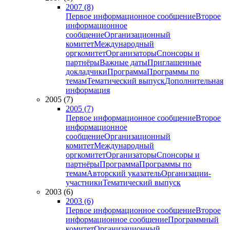
2007 (8)
Первое информационное сообщение
Второе
информационное
сообщение
Организационный
комитет
Международный
оргкомитет
Организаторы
Спонсоры и
партнёры
Важные даты
Приглашенные
докладчики
Программа
Программы по
темам
Тематический выпуск
Дополнительная
информация
2005 (7)
2005 (7)
Первое информационное сообщение
Второе
информационное
сообщение
Организационный
комитет
Международный
оргкомитет
Организаторы
Спонсоры и
партнёры
Программа
Программы по
темам
Авторский указатель
Организации-
участники
Тематический выпуск
2003 (6)
2003 (6)
Первое информационное сообщение
Второе
информационное сообщение
Программный
комитет
Организационный