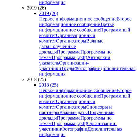
информация
2019 (26)
2019 (26)
Первое информационное сообщение
Второе
информационное сообщение
Третье
информационное сообщение
Программный
комитет
Организационный
комитет
Организаторы
Важные
даты
Полученные
доклады
Программа
Программы по
темам
Программа (.pdf)
Авторский
указатель
Организации-
участники
Труды
Фотографии
Дополнительная
информация
2018 (25)
2018 (25)
Первое информационное сообщение
Второе
информационное сообщение
Программный
комитет
Организационный
комитет
Организаторы
Спонсоры и
партнёры
Важные даты
Полученные
доклады
Программа
Программы по
темам
Программа (.pdf)
Организации-
участники
Фотографии
Дополнительная
информация