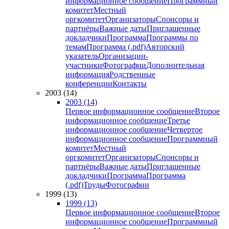
информационное сообщение
Программный
комитет
Местный
оргкомитет
Организаторы
Спонсоры и
партнёры
Важные даты
Приглашенные
докладчики
Программа
Программы по
темам
Программа (.pdf)
Авторский
указатель
Организации-
участники
Фотографии
Дополнительная
информация
Родственные
конференции
Контакты
2003 (14)
2003 (14)
Первое информационное сообщение
Второе
информационное сообщение
Третье
информационное сообщение
Четвертое
информационное сообщение
Программный
комитет
Местный
оргкомитет
Организаторы
Спонсоры и
партнёры
Важные даты
Приглашенные
докладчики
Программа
Программа
(.pdf)
Труды
Фотографии
1999 (13)
1999 (13)
Первое информационное сообщение
Второе
информационное сообщение
Программный