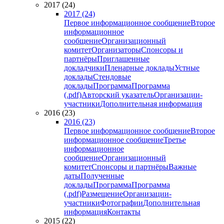
2017 (24)
2017 (24)
Первое информационное сообщение
Второе
информационное
сообщение
Организационный
комитет
Организаторы
Спонсоры и
партнёры
Приглашенные
докладчики
Пленарные доклады
Устные
доклады
Стендовые
доклады
Программа
Программа
(.pdf)
Авторский указатель
Организации-
участники
Дополнительная информация
2016 (23)
2016 (23)
Первое информационное сообщение
Второе
информационное сообщение
Третье
информационное
сообщение
Организационный
комитет
Спонсоры и партнёры
Важные
даты
Полученные
доклады
Программа
Программа
(.pdf)
Размещение
Организации-
участники
Фотографии
Дополнительная
информация
Контакты
2015 (22)