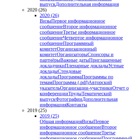
выпуск
Дополнительная информация
2020 (26)
2020 (26)
Визы
Первое информационное
сообщение
Второе информационное
сообщение
Третье информационное
сообщение
Четвертое информационное
сообщение
Программный
комитет
Организационный
комитет
Организаторы
Спонсоры и
партнёры
Важные даты
Приглашенные
докладчики
Пленарные доклады
Устные
доклады
Стендовые
доклады
Программа
Программы по
темам
Программа (.pdf)
Авторский
указатель
Организации-участники
Отчет о
конференции
Труды
Тематический
выпуск
Фотографии
Дополнительная
информация
Контакты
2019 (25)
2019 (25)
Общая информация
Визы
Первое
информационное сообщение
Второе
информационное сообщение
Третье
информационное сообщение
Программный