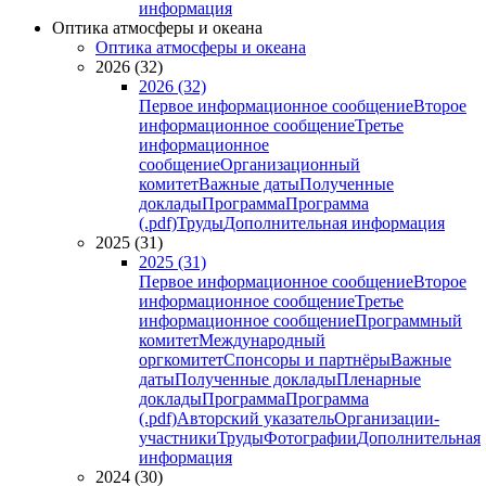
информация
Оптика атмосферы и океана
Оптика атмосферы и океана
2026 (32)
2026 (32)
Первое информационное сообщение
Второе
информационное сообщение
Третье
информационное
сообщение
Организационный
комитет
Важные даты
Полученные
доклады
Программа
Программа
(.pdf)
Труды
Дополнительная информация
2025 (31)
2025 (31)
Первое информационное сообщение
Второе
информационное сообщение
Третье
информационное сообщение
Программный
комитет
Международный
оргкомитет
Спонсоры и партнёры
Важные
даты
Полученные доклады
Пленарные
доклады
Программа
Программа
(.pdf)
Авторский указатель
Организации-
участники
Труды
Фотографии
Дополнительная
информация
2024 (30)