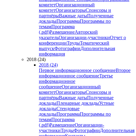
комитет
Организационный
комитет
Организаторы
Спонсоры и
партнёры
Важные даты
Полученные
доклады
Программа
Программы по
темам
Программа
(.pdf)
Размещение
Авторский
указатель
Организации-участники
Отчет о
конференции
Труды
Тематический
выпуск
Фотографии
Дополнительная
информация
2018 (24)
2018 (24)
Первое информационное сообщение
Второе
информационное сообщение
Третье
информационное
сообщение
Организационный
комитет
Организаторы
Спонсоры и
партнёры
Важные даты
Полученные
доклады
Пленарные доклады
Устные
доклады
Стендовые
доклады
Программа
Программы по
темам
Программа
(.pdf)
Размещение
Организации-
участники
Труды
Фотографии
Дополнительная
информация
Контакты