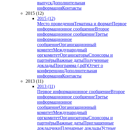
выпуск
Дополнительная
информация
Контакты
2015 (12)
2015 (12)
Место проведения
Тематика и формат
Первое
информационное сообщение
Второе
информационное сообщение
Третье
информационное
сообщение
Организационный
комитет
Международный
оргкомитет
Организаторы
Спонсоры и
партнёры
Важные даты
Полученные
доклады
Программа (.pdf)
Отчет о
конференции
Дополнительная
информация
Контакты
2013 (11)
2013 (11)
Первое информационное сообщение
Второе
информационное сообщение
Третье
информационное
сообщение
Организационный
комитет
Международный
оргкомитет
Организаторы
Спонсоры и
партнёры
Важные даты
Приглашенные
докладчики
Пленарные доклады
Устные