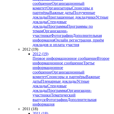
сообщение
Организационный
комитет
Организаторы
Спонсоры и
партнёры
Важные даты
Полученные
доклады
Приглашенные докладчики
Устные
доклады
Стендовые
доклады
Программа
Программы по
темам
Организации-
участники
Фотографии
Дополнительная
информация
Онлайн регистрация, приём
докладов и оплата участия
2012 (19)
2012 (19)
Первое информационное сообщение
Второе
информационное сообщение
Третье
информационное
сообщение
Организационный
комитет
Спонсоры и партнёры
Важные
даты
Пленарные доклады
Устные
доклады
Стендовые
доклады
Программа
Организации-
участники
Тематический
выпуск
Фотографии
Дополнительная
информация
2011 (18)
2011 (18)