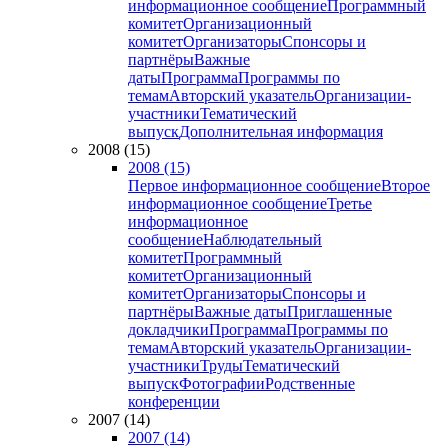
информационное сообщение
Программный
комитет
Организационный
комитет
Организаторы
Спонсоры и
партнёры
Важные
даты
Программа
Программы по
темам
Авторский указатель
Организации-
участники
Тематический
выпуск
Дополнительная информация
2008 (15)
2008 (15)
Первое информационное сообщение
Второе
информационное сообщение
Третье
информационное
сообщение
Наблюдательный
комитет
Программный
комитет
Организационный
комитет
Организаторы
Спонсоры и
партнёры
Важные даты
Приглашенные
докладчики
Программа
Программы по
темам
Авторский указатель
Организации-
участники
Труды
Тематический
выпуск
Фотографии
Родственные
конференции
2007 (14)
2007 (14)