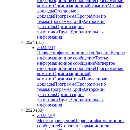
информационное сообщение
Программный
комитет
Организационный комитет
Устные
доклады
Стендовые
доклады
Программа
Программы по
темам
Программа (.pdf)
Авторский
указатель
Организации-
участники
Труды
Дополнительная
информация
2024 (31)
2024 (31)
Первое информационное сообщение
Второе
информационное сообщение
Третье
информационное сообщение
Четвертое
информационное сообщение
Программный
комитет
Организационный
комитет
Организаторы
Полученные
доклады
Программа
Программы по
темам
Программа (.pdf)
Авторский
указатель
Организации-
участники
Труды
Дополнительная
информация
2023 (30)
2023 (30)
Место проведения
Первое информационное
сообщение
Второе информационное