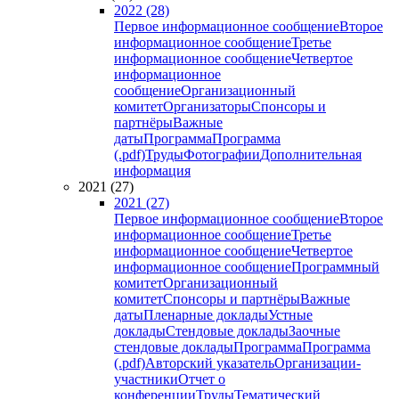
2022 (28)
Первое информационное сообщение
Второе
информационное сообщение
Третье
информационное сообщение
Четвертое
информационное
сообщение
Организационный
комитет
Организаторы
Спонсоры и
партнёры
Важные
даты
Программа
Программа
(.pdf)
Труды
Фотографии
Дополнительная
информация
2021 (27)
2021 (27)
Первое информационное сообщение
Второе
информационное сообщение
Третье
информационное сообщение
Четвертое
информационное сообщение
Программный
комитет
Организационный
комитет
Спонсоры и партнёры
Важные
даты
Пленарные доклады
Устные
доклады
Стендовые доклады
Заочные
стендовые доклады
Программа
Программа
(.pdf)
Авторский указатель
Организации-
участники
Отчет о
конференции
Труды
Тематический