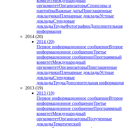
комитет
Международный
оргкомитет
Организаторы
Спонсоры и
партнёры
Важные даты
Приглашенные
докладчики
Пленарные доклады
Устные
доклады
Стендовые
доклады
Труды
Фотографии
Дополнительная
информация
2014 (20)
2014 (20)
Первое информационное сообщение
Второе
информационное сообщение
Третье
информационное сообщение
Программный
комитет
Международный
оргкомитет
Организаторы
Приглашенные
докладчики
Пленарные доклады
Устные
доклады
Стендовые
доклады
Труды
Дополнительная информация
2013 (19)
2013 (19)
Первое информационное сообщение
Второе
информационное сообщение
Третье
информационное сообщение
Программный
комитет
Международный
оргкомитет
Организаторы
Полученные
доклады
Тематический