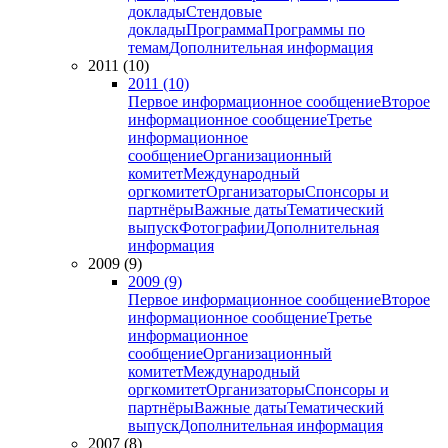
доклады
Стендовые
доклады
Программа
Программы по
темам
Дополнительная информация
2011 (10)
2011 (10)
Первое информационное сообщение
Второе
информационное сообщение
Третье
информационное
сообщение
Организационный
комитет
Международный
оргкомитет
Организаторы
Спонсоры и
партнёры
Важные даты
Тематический
выпуск
Фотографии
Дополнительная
информация
2009 (9)
2009 (9)
Первое информационное сообщение
Второе
информационное сообщение
Третье
информационное
сообщение
Организационный
комитет
Международный
оргкомитет
Организаторы
Спонсоры и
партнёры
Важные даты
Тематический
выпуск
Дополнительная информация
2007 (8)