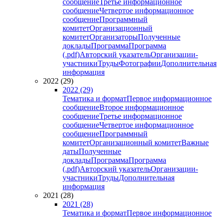
сообщение
Третье информационное
сообщение
Четвертое информационное
сообщение
Программный
комитет
Организационный
комитет
Организаторы
Полученные
доклады
Программа
Программа
(.pdf)
Авторский указатель
Организации-
участники
Труды
Фотографии
Дополнительная
информация
2022 (29)
2022 (29)
Тематика и формат
Первое информационное
сообщение
Второе информационное
сообщение
Третье информационное
сообщение
Четвертое информационное
сообщение
Программный
комитет
Организационный комитет
Важные
даты
Полученные
доклады
Программа
Программа
(.pdf)
Авторский указатель
Организации-
участники
Труды
Дополнительная
информация
2021 (28)
2021 (28)
Тематика и формат
Первое информационное