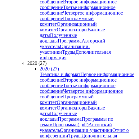
сообщение
Второе информационное
сообщение
Третье информационное
сообщение
Четвертое информационное
сообщение
Программный
комитет
Организационный
комитет
Организаторы
Важные
даты
Полученные
доклады
Программа
Авторский
указатель
Организации-
участники
Труды
Дополнительная
информация
2020 (27)
2020 (27)
Тематика и формат
Первое информационное
сообщение
Второе информационное
сообщение
Третье информационное
сообщение
Четвертое информационное
сообщение
Программный
комитет
Организационный
комитет
Организаторы
Важные
даты
Полученные
доклады
Программа
Программы по
темам
Программа (.pdf)
Авторский
указатель
Организации-участники
Отчет о
конференции
Труды
Дополнительная