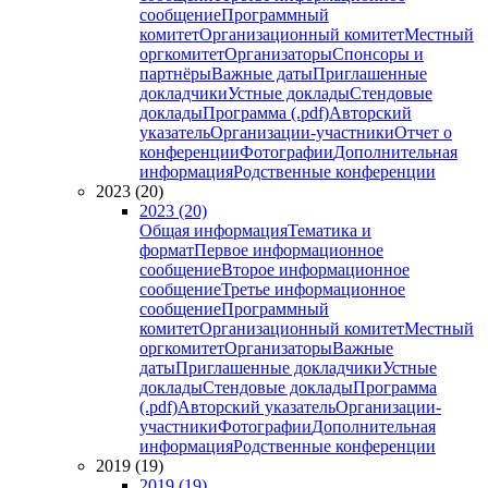
сообщение
Программный
комитет
Организационный комитет
Местный
оргкомитет
Организаторы
Спонсоры и
партнёры
Важные даты
Приглашенные
докладчики
Устные доклады
Стендовые
доклады
Программа (.pdf)
Авторский
указатель
Организации-участники
Отчет о
конференции
Фотографии
Дополнительная
информация
Родственные конференции
2023 (20)
2023 (20)
Общая информация
Тематика и
формат
Первое информационное
сообщение
Второе информационное
сообщение
Третье информационное
сообщение
Программный
комитет
Организационный комитет
Местный
оргкомитет
Организаторы
Важные
даты
Приглашенные докладчики
Устные
доклады
Стендовые доклады
Программа
(.pdf)
Авторский указатель
Организации-
участники
Фотографии
Дополнительная
информация
Родственные конференции
2019 (19)
2019 (19)