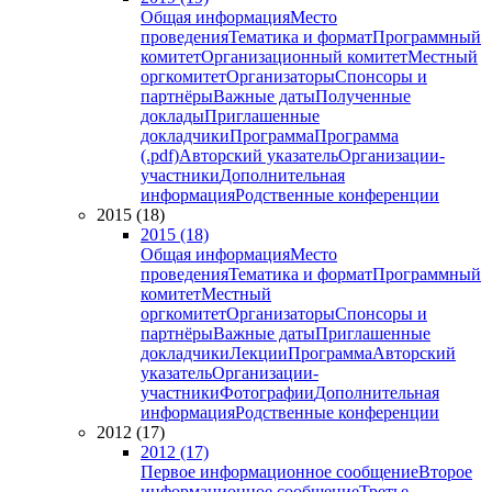
Общая информация
Место
проведения
Тематика и формат
Программный
комитет
Организационный комитет
Местный
оргкомитет
Организаторы
Спонсоры и
партнёры
Важные даты
Полученные
доклады
Приглашенные
докладчики
Программа
Программа
(.pdf)
Авторский указатель
Организации-
участники
Дополнительная
информация
Родственные конференции
2015 (18)
2015 (18)
Общая информация
Место
проведения
Тематика и формат
Программный
комитет
Местный
оргкомитет
Организаторы
Спонсоры и
партнёры
Важные даты
Приглашенные
докладчики
Лекции
Программа
Авторский
указатель
Организации-
участники
Фотографии
Дополнительная
информация
Родственные конференции
2012 (17)
2012 (17)
Первое информационное сообщение
Второе
информационное сообщение
Третье