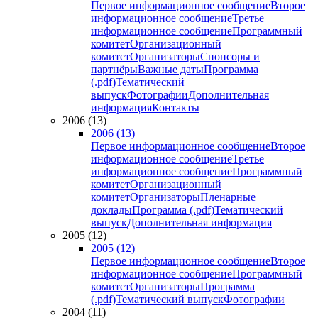
Первое информационное сообщение
Второе
информационное сообщение
Третье
информационное сообщение
Программный
комитет
Организационный
комитет
Организаторы
Спонсоры и
партнёры
Важные даты
Программа
(.pdf)
Тематический
выпуск
Фотографии
Дополнительная
информация
Контакты
2006 (13)
2006 (13)
Первое информационное сообщение
Второе
информационное сообщение
Третье
информационное сообщение
Программный
комитет
Организационный
комитет
Организаторы
Пленарные
доклады
Программа (.pdf)
Тематический
выпуск
Дополнительная информация
2005 (12)
2005 (12)
Первое информационное сообщение
Второе
информационное сообщение
Программный
комитет
Организаторы
Программа
(.pdf)
Тематический выпуск
Фотографии
2004 (11)