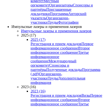
комитет
Местный
оргкомитет
Организаторы
Спонсоры и
партнёры
Приглашенные
докладчики
Программа
Авторский
указатель
Организации-
участники
Труды
Фотографии
Импульсные лазеры и применения лазеров
Импульсные лазеры и применения лазеров
2025 (17)
2025 (17)
Регистрация и прием докладов
Первое
информационное сообщение
Второе
информационное сообщение
Третье
информационное
сообщение
Международный
оргкомитет
Спонсоры и
партнёры
Полученные доклады
Программа
(.pdf)
Организации-
участники
Труды
Дополнительная
информация
2023 (16)
2023 (16)
Регистрация и прием докладов
Визы
Первое
информационное сообщение
Второе
информационное сообщение
Третье