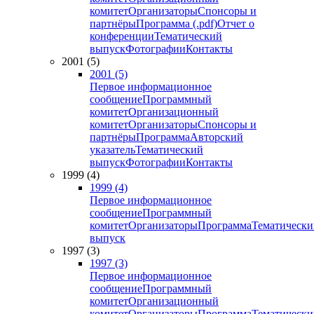
комитет
Организаторы
Спонсоры и
партнёры
Программа (.pdf)
Отчет о
конференции
Тематический
выпуск
Фотографии
Контакты
2001 (5)
2001 (5)
Первое информационное
сообщение
Программный
комитет
Организационный
комитет
Организаторы
Спонсоры и
партнёры
Программа
Авторский
указатель
Тематический
выпуск
Фотографии
Контакты
1999 (4)
1999 (4)
Первое информационное
сообщение
Программный
комитет
Организаторы
Программа
Тематически
выпуск
1997 (3)
1997 (3)
Первое информационное
сообщение
Программный
комитет
Организационный
комитет
Организаторы
Программа
Тематически