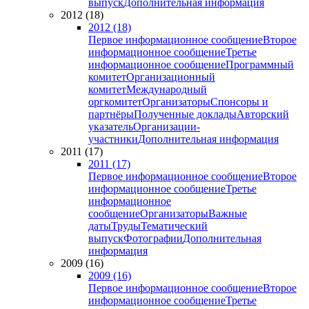
выпуск
Дополнительная информация
2012 (18)
2012 (18)
Первое информационное сообщение
Второе
информационное сообщение
Третье
информационное сообщение
Программный
комитет
Организационный
комитет
Международный
оргкомитет
Организаторы
Спонсоры и
партнёры
Полученные доклады
Авторский
указатель
Организации-
участники
Дополнительная информация
2011 (17)
2011 (17)
Первое информационное сообщение
Второе
информационное сообщение
Третье
информационное
сообщение
Организаторы
Важные
даты
Труды
Тематический
выпуск
Фотографии
Дополнительная
информация
2009 (16)
2009 (16)
Первое информационное сообщение
Второе
информационное сообщение
Третье