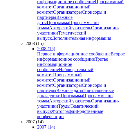
информационное сообщение
Программный
комитет
Организационный
комитет
Организаторы
Спонсоры и
партнёры
Важные
даты
Программа
Программы по
темам
Авторский указатель
Организации-
участники
Тематический
выпуск
Дополнительная информация
2008 (15)
2008 (15)
Первое информационное сообщение
Второе
информационное сообщение
Третье
информационное
сообщение
Наблюдательный
комитет
Программный
комитет
Организационный
комитет
Организаторы
Спонсоры и
партнёры
Важные даты
Приглашенные
докладчики
Программа
Программы по
темам
Авторский указатель
Организации-
участники
Труды
Тематический
выпуск
Фотографии
Родственные
конференции
2007 (14)
2007 (14)