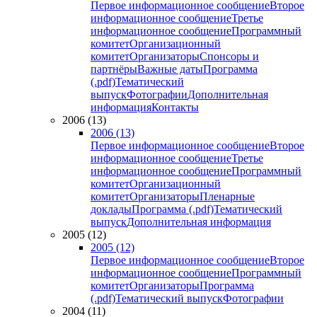
Первое информационное сообщение
Второе
информационное сообщение
Третье
информационное сообщение
Программный
комитет
Организационный
комитет
Организаторы
Спонсоры и
партнёры
Важные даты
Программа
(.pdf)
Тематический
выпуск
Фотографии
Дополнительная
информация
Контакты
2006 (13)
2006 (13)
Первое информационное сообщение
Второе
информационное сообщение
Третье
информационное сообщение
Программный
комитет
Организационный
комитет
Организаторы
Пленарные
доклады
Программа (.pdf)
Тематический
выпуск
Дополнительная информация
2005 (12)
2005 (12)
Первое информационное сообщение
Второе
информационное сообщение
Программный
комитет
Организаторы
Программа
(.pdf)
Тематический выпуск
Фотографии
2004 (11)