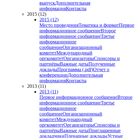
выпуск
Дополнительная
информация
Контакты
2015 (12)
2015 (12)
Место проведения
Тематика и формат
Первое
информационное сообщение
Второе
информационное сообщение
Третье
информационное
сообщение
Организационный
комитет
Международный
оргкомитет
Организаторы
Спонсоры и
партнёры
Важные даты
Полученные
доклады
Программа (.pdf)
Отчет о
конференции
Дополнительная
информация
Контакты
2013 (11)
2013 (11)
Первое информационное сообщение
Второе
информационное сообщение
Третье
информационное
сообщение
Организационный
комитет
Международный
оргкомитет
Организаторы
Спонсоры и
партнёры
Важные даты
Приглашенные
докладчики
Пленарные доклады
Устные