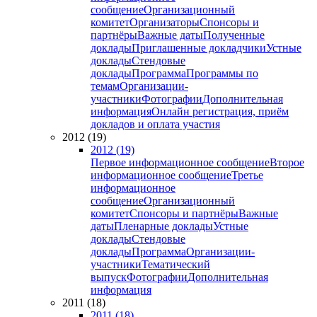
сообщение
Организационный
комитет
Организаторы
Спонсоры и
партнёры
Важные даты
Полученные
доклады
Приглашенные докладчики
Устные
доклады
Стендовые
доклады
Программа
Программы по
темам
Организации-
участники
Фотографии
Дополнительная
информация
Онлайн регистрация, приём
докладов и оплата участия
2012 (19)
2012 (19)
Первое информационное сообщение
Второе
информационное сообщение
Третье
информационное
сообщение
Организационный
комитет
Спонсоры и партнёры
Важные
даты
Пленарные доклады
Устные
доклады
Стендовые
доклады
Программа
Организации-
участники
Тематический
выпуск
Фотографии
Дополнительная
информация
2011 (18)
2011 (18)