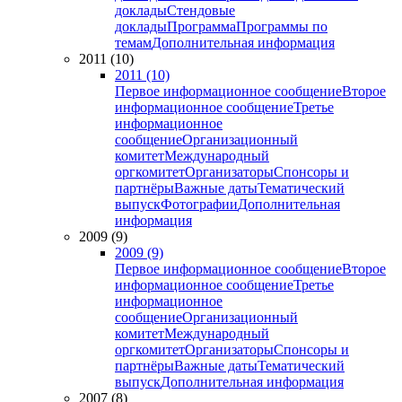
доклады
Стендовые
доклады
Программа
Программы по
темам
Дополнительная информация
2011 (10)
2011 (10)
Первое информационное сообщение
Второе
информационное сообщение
Третье
информационное
сообщение
Организационный
комитет
Международный
оргкомитет
Организаторы
Спонсоры и
партнёры
Важные даты
Тематический
выпуск
Фотографии
Дополнительная
информация
2009 (9)
2009 (9)
Первое информационное сообщение
Второе
информационное сообщение
Третье
информационное
сообщение
Организационный
комитет
Международный
оргкомитет
Организаторы
Спонсоры и
партнёры
Важные даты
Тематический
выпуск
Дополнительная информация
2007 (8)