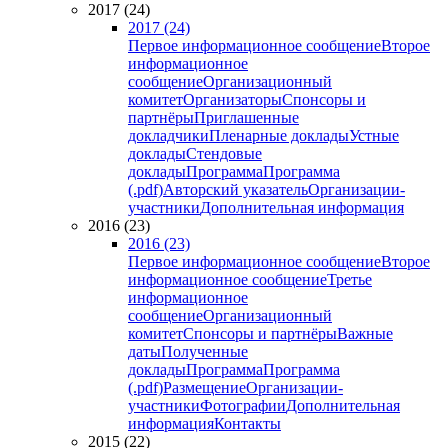
2017 (24)
2017 (24)
Первое информационное сообщение
Второе
информационное
сообщение
Организационный
комитет
Организаторы
Спонсоры и
партнёры
Приглашенные
докладчики
Пленарные доклады
Устные
доклады
Стендовые
доклады
Программа
Программа
(.pdf)
Авторский указатель
Организации-
участники
Дополнительная информация
2016 (23)
2016 (23)
Первое информационное сообщение
Второе
информационное сообщение
Третье
информационное
сообщение
Организационный
комитет
Спонсоры и партнёры
Важные
даты
Полученные
доклады
Программа
Программа
(.pdf)
Размещение
Организации-
участники
Фотографии
Дополнительная
информация
Контакты
2015 (22)