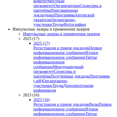
комитет
Местный
оргкомитет
Организаторы
Спонсоры и
партнёры
Приглашенные
докладчики
Программа
Авторский
указатель
Организации-
участники
Труды
Фотографии
Импульсные лазеры и применения лазеров
Импульсные лазеры и применения лазеров
2025 (17)
2025 (17)
Регистрация и прием докладов
Первое
информационное сообщение
Второе
информационное сообщение
Третье
информационное
сообщение
Международный
оргкомитет
Спонсоры и
партнёры
Полученные доклады
Программа
(.pdf)
Организации-
участники
Труды
Дополнительная
информация
2023 (16)
2023 (16)
Регистрация и прием докладов
Визы
Первое
информационное сообщение
Второе
информационное сообщение
Третье