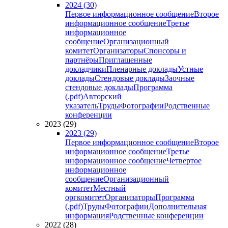
2024 (30)
Первое информационное сообщение
Второе
информационное сообщение
Третье
информационное
сообщение
Организационный
комитет
Организаторы
Спонсоры и
партнёры
Приглашенные
докладчики
Пленарные доклады
Устные
доклады
Стендовые доклады
Заочные
стендовые доклады
Программа
(.pdf)
Авторский
указатель
Труды
Фотографии
Родственные
конференции
2023 (29)
2023 (29)
Первое информационное сообщение
Второе
информационное сообщение
Третье
информационное сообщение
Четвертое
информационное
сообщение
Организационный
комитет
Местный
оргкомитет
Организаторы
Программа
(.pdf)
Труды
Фотографии
Дополнительная
информация
Родственные конференции
2022 (28)