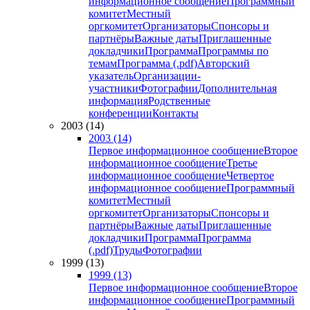
информационное сообщение
Программный
комитет
Местный
оргкомитет
Организаторы
Спонсоры и
партнёры
Важные даты
Приглашенные
докладчики
Программа
Программы по
темам
Программа (.pdf)
Авторский
указатель
Организации-
участники
Фотографии
Дополнительная
информация
Родственные
конференции
Контакты
2003 (14)
2003 (14)
Первое информационное сообщение
Второе
информационное сообщение
Третье
информационное сообщение
Четвертое
информационное сообщение
Программный
комитет
Местный
оргкомитет
Организаторы
Спонсоры и
партнёры
Важные даты
Приглашенные
докладчики
Программа
Программа
(.pdf)
Труды
Фотографии
1999 (13)
1999 (13)
Первое информационное сообщение
Второе
информационное сообщение
Программный