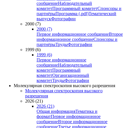
сообщение
Наблюдательный
комитет
Программный комитет
Спонсоры и
партнёры
Программа (.pdf)
Тематический
выпуск
Фотографии
2000 (7)
2000 (7)
Первое информационное сообщение
Второе
информационное сообщение
Спонсоры и
партнёры
Труды
Фотографии
1999 (6)
1999 (6)
Первое информационное
сообщение
Наблюдательный
комитет
Программный
комитет
Организационный
комитет
Труды
Фотографии
Молекулярная спектроскопия высокого разрешения
Молекулярная спектроскопия высокого
разрешения
2026 (21)
2026 (21)
Общая информация
Тематика и
формат
Первое информационное
сообщение
Второе информационное
сообщение
Третье информационное