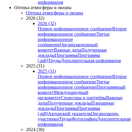
информация
Оптика атмосферы и океана
Оптика атмосферы и океана
2026 (32)
2026 (32)
Первое информационное сообщение
Второе
информационное сообщение
Третье
информационное
сообщение
Организационный
комитет
Важные даты
Полученные
доклады
Программа
Программа
(.pdf)
Труды
Дополнительная информация
2025 (31)
2025 (31)
Первое информационное сообщение
Второе
информационное сообщение
Третье
информационное сообщение
Программный
комитет
Международный
оргкомитет
Спонсоры и партнёры
Важные
даты
Полученные доклады
Пленарные
доклады
Программа
Программа
(.pdf)
Авторский указатель
Организации-
участники
Труды
Фотографии
Дополнительная
информация
2024 (30)