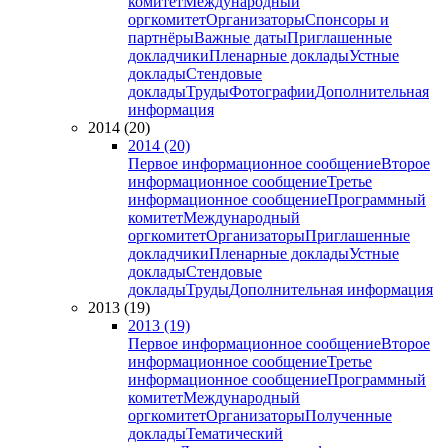
комитет
Международный
оргкомитет
Организаторы
Спонсоры и
партнёры
Важные даты
Приглашенные
докладчики
Пленарные доклады
Устные
доклады
Стендовые
доклады
Труды
Фотографии
Дополнительная
информация
2014 (20)
2014 (20)
Первое информационное сообщение
Второе
информационное сообщение
Третье
информационное сообщение
Программный
комитет
Международный
оргкомитет
Организаторы
Приглашенные
докладчики
Пленарные доклады
Устные
доклады
Стендовые
доклады
Труды
Дополнительная информация
2013 (19)
2013 (19)
Первое информационное сообщение
Второе
информационное сообщение
Третье
информационное сообщение
Программный
комитет
Международный
оргкомитет
Организаторы
Полученные
доклады
Тематический