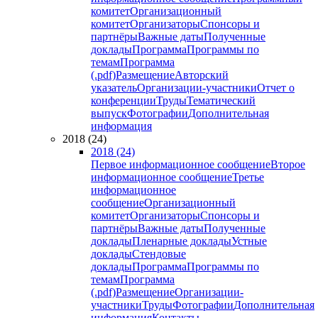
комитет
Организационный
комитет
Организаторы
Спонсоры и
партнёры
Важные даты
Полученные
доклады
Программа
Программы по
темам
Программа
(.pdf)
Размещение
Авторский
указатель
Организации-участники
Отчет о
конференции
Труды
Тематический
выпуск
Фотографии
Дополнительная
информация
2018 (24)
2018 (24)
Первое информационное сообщение
Второе
информационное сообщение
Третье
информационное
сообщение
Организационный
комитет
Организаторы
Спонсоры и
партнёры
Важные даты
Полученные
доклады
Пленарные доклады
Устные
доклады
Стендовые
доклады
Программа
Программы по
темам
Программа
(.pdf)
Размещение
Организации-
участники
Труды
Фотографии
Дополнительная
информация
Контакты