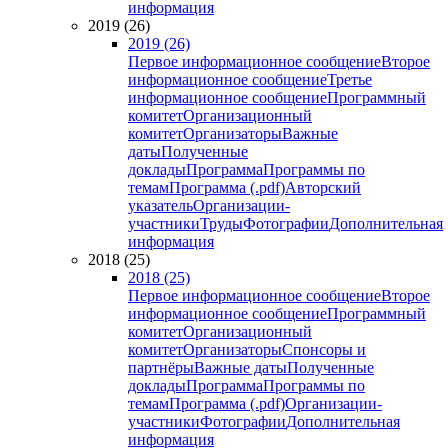
информация
2019 (26)
2019 (26)
Первое информационное сообщение
Второе
информационное сообщение
Третье
информационное сообщение
Программный
комитет
Организационный
комитет
Организаторы
Важные
даты
Полученные
доклады
Программа
Программы по
темам
Программа (.pdf)
Авторский
указатель
Организации-
участники
Труды
Фотографии
Дополнительная
информация
2018 (25)
2018 (25)
Первое информационное сообщение
Второе
информационное сообщение
Программный
комитет
Организационный
комитет
Организаторы
Спонсоры и
партнёры
Важные даты
Полученные
доклады
Программа
Программы по
темам
Программа (.pdf)
Организации-
участники
Фотографии
Дополнительная
информация