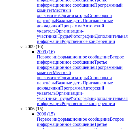
информационное сообщение
Программный
комитет
Местный
оргкомитет
Организаторы
Спонсоры и
партнёры
Важные даты
Приглашенные
докладчики
Программа
Авторский
указатель
Организации-
участники
Труды
Фотографии
Дополнительная
информация
Родственные конференции
2009 (16)
2009 (16)
Первое информационное сообщение
Второе
информационное сообщение
Третье
информационное сообщение
Программный
комитет
Местный
оргкомитет
Организаторы
Спонсоры и
партнёры
Важные даты
Приглашенные
докладчики
Программа
Авторский
указатель
Организации-
участники
Труды
Фотографии
Дополнительная
информация
Родственные конференции
2006 (15)
2006 (15)
Первое информационное сообщение
Второе
информационное сообщение
Третье