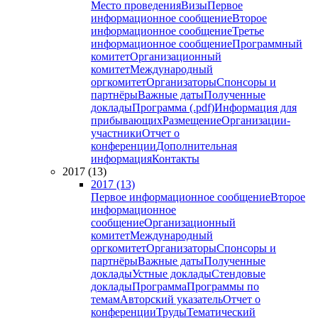
Место проведения
Визы
Первое
информационное сообщение
Второе
информационное сообщение
Третье
информационное сообщение
Программный
комитет
Организационный
комитет
Международный
оргкомитет
Организаторы
Спонсоры и
партнёры
Важные даты
Полученные
доклады
Программа (.pdf)
Информация для
прибывающих
Размещение
Организации-
участники
Отчет о
конференции
Дополнительная
информация
Контакты
2017 (13)
2017 (13)
Первое информационное сообщение
Второе
информационное
сообщение
Организационный
комитет
Международный
оргкомитет
Организаторы
Спонсоры и
партнёры
Важные даты
Полученные
доклады
Устные доклады
Стендовые
доклады
Программа
Программы по
темам
Авторский указатель
Отчет о
конференции
Труды
Тематический