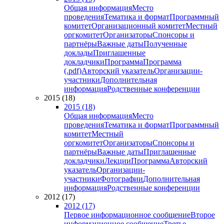
Общая информация
Место
проведения
Тематика и формат
Программный
комитет
Организационный комитет
Местный
оргкомитет
Организаторы
Спонсоры и
партнёры
Важные даты
Полученные
доклады
Приглашенные
докладчики
Программа
Программа
(.pdf)
Авторский указатель
Организации-
участники
Дополнительная
информация
Родственные конференции
2015 (18)
2015 (18)
Общая информация
Место
проведения
Тематика и формат
Программный
комитет
Местный
оргкомитет
Организаторы
Спонсоры и
партнёры
Важные даты
Приглашенные
докладчики
Лекции
Программа
Авторский
указатель
Организации-
участники
Фотографии
Дополнительная
информация
Родственные конференции
2012 (17)
2012 (17)
Первое информационное сообщение
Второе
информационное сообщение
Третье