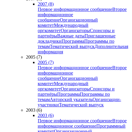
2007 (8)
Первое информационное сообщение
Второе
информационное
сообщение
Организационный
комитет
Международный
оргкомитет
Организаторы
Спонсоры и
партнёры
Важные даты
Приглашенные
докладчики
Программа
Программы по
темам
Тематический выпуск
Дополнительная
информация
2005 (7)
2005 (7)
Первое информационное сообщение
Второе
информационное
сообщение
Организационный
комитет
Международный
оргкомитет
Организаторы
Спонсоры и
партнёры
Программа
Программы по
темам
Авторский указатель
Организации-
участники
Тематический выпуск
2003 (6)
2003 (6)
Первое информационное сообщение
Второе
информационное сообщение
Программный
комитет
Организационный