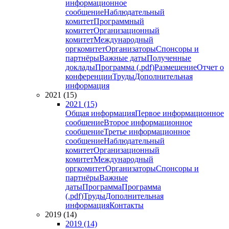
информационное
сообщение
Наблюдательный
комитет
Программный
комитет
Организационный
комитет
Международный
оргкомитет
Организаторы
Спонсоры и
партнёры
Важные даты
Полученные
доклады
Программа (.pdf)
Размещение
Отчет о
конференции
Труды
Дополнительная
информация
2021 (15)
2021 (15)
Общая информация
Первое информационное
сообщение
Второе информационное
сообщение
Третье информационное
сообщение
Наблюдательный
комитет
Организационный
комитет
Международный
оргкомитет
Организаторы
Спонсоры и
партнёры
Важные
даты
Программа
Программа
(.pdf)
Труды
Дополнительная
информация
Контакты
2019 (14)
2019 (14)