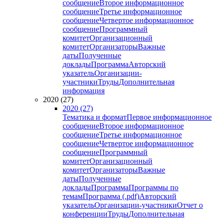
сообщение
Второе информационное
сообщение
Третье информационное
сообщение
Четвертое информационное
сообщение
Программный
комитет
Организационный
комитет
Организаторы
Важные
даты
Полученные
доклады
Программа
Авторский
указатель
Организации-
участники
Труды
Дополнительная
информация
2020 (27)
2020 (27)
Тематика и формат
Первое информационное
сообщение
Второе информационное
сообщение
Третье информационное
сообщение
Четвертое информационное
сообщение
Программный
комитет
Организационный
комитет
Организаторы
Важные
даты
Полученные
доклады
Программа
Программы по
темам
Программа (.pdf)
Авторский
указатель
Организации-участники
Отчет о
конференции
Труды
Дополнительная