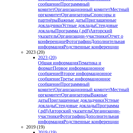
сообщение
Программный
комитет
Организационный комитет
Местный
оргкомитет
Организаторы
Спонсоры и
партнёры
Важные даты
Приглашенные
докладчики
Устные доклады
Стендовые
доклады
Программа (.pdf)
Авторский
указатель
Организации-участники
Отчет о
конференции
Фотографии
Дополнительная
информация
Родственные конференции
2023 (20)
2023 (20)
Общая информация
Тематика и
формат
Первое информационное
сообщение
Второе информационное
сообщение
Третье информационное
сообщение
Программный
комитет
Организационный комитет
Местный
оргкомитет
Организаторы
Важные
даты
Приглашенные докладчики
Устные
доклады
Стендовые доклады
Программа
(.pdf)
Авторский указатель
Организации-
участники
Фотографии
Дополнительная
информация
Родственные конференции
2019 (19)
2019 (19)