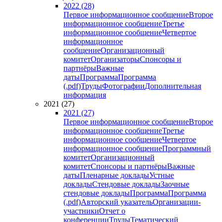
2022 (28)
Первое информационное сообщение
Второе
информационное сообщение
Третье
информационное сообщение
Четвертое
информационное
сообщение
Организационный
комитет
Организаторы
Спонсоры и
партнёры
Важные
даты
Программа
Программа
(.pdf)
Труды
Фотографии
Дополнительная
информация
2021 (27)
2021 (27)
Первое информационное сообщение
Второе
информационное сообщение
Третье
информационное сообщение
Четвертое
информационное сообщение
Программный
комитет
Организационный
комитет
Спонсоры и партнёры
Важные
даты
Пленарные доклады
Устные
доклады
Стендовые доклады
Заочные
стендовые доклады
Программа
Программа
(.pdf)
Авторский указатель
Организации-
участники
Отчет о
конференции
Труды
Тематический