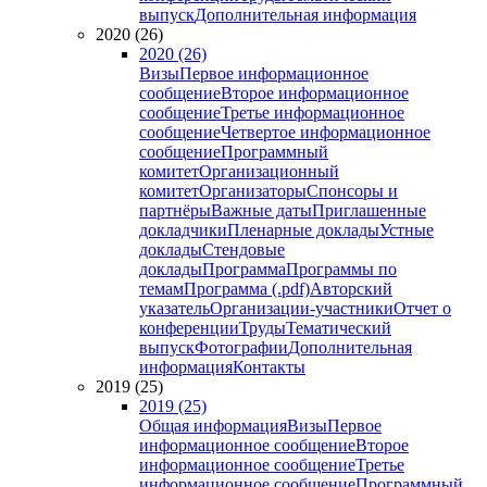
выпуск
Дополнительная информация
2020 (26)
2020 (26)
Визы
Первое информационное
сообщение
Второе информационное
сообщение
Третье информационное
сообщение
Четвертое информационное
сообщение
Программный
комитет
Организационный
комитет
Организаторы
Спонсоры и
партнёры
Важные даты
Приглашенные
докладчики
Пленарные доклады
Устные
доклады
Стендовые
доклады
Программа
Программы по
темам
Программа (.pdf)
Авторский
указатель
Организации-участники
Отчет о
конференции
Труды
Тематический
выпуск
Фотографии
Дополнительная
информация
Контакты
2019 (25)
2019 (25)
Общая информация
Визы
Первое
информационное сообщение
Второе
информационное сообщение
Третье
информационное сообщение
Программный