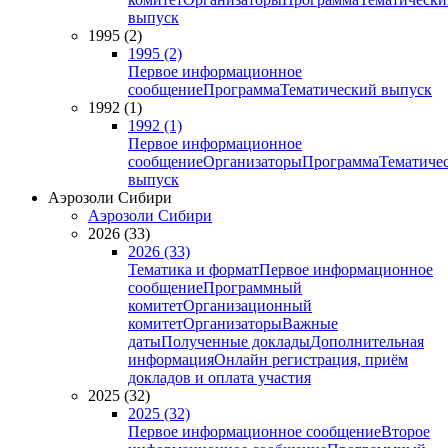
выпуск
1995 (2)
1995 (2)
Первое информационное
сообщение
Программа
Тематический выпуск
1992 (1)
1992 (1)
Первое информационное
сообщение
Организаторы
Программа
Тематиче
выпуск
Аэрозоли Сибири
Аэрозоли Сибири
2026 (33)
2026 (33)
Тематика и формат
Первое информационное
сообщение
Программный
комитет
Организационный
комитет
Организаторы
Важные
даты
Полученные доклады
Дополнительная
информация
Онлайн регистрация, приём
докладов и оплата участия
2025 (32)
2025 (32)
Первое информационное сообщение
Второе