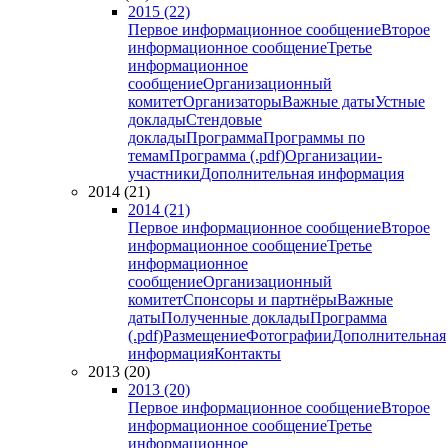
2015 (22)
Первое информационное сообщение
Второе
информационное сообщение
Третье
информационное
сообщение
Организационный
комитет
Организаторы
Важные даты
Устные
доклады
Стендовые
доклады
Программа
Программы по
темам
Программа (.pdf)
Организации-
участники
Дополнительная информация
2014 (21)
2014 (21)
Первое информационное сообщение
Второе
информационное сообщение
Третье
информационное
сообщение
Организационный
комитет
Спонсоры и партнёры
Важные
даты
Полученные доклады
Программа
(.pdf)
Размещение
Фотографии
Дополнительная
информация
Контакты
2013 (20)
2013 (20)
Первое информационное сообщение
Второе
информационное сообщение
Третье
информационное