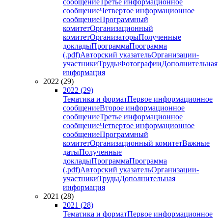
сообщение
Третье информационное
сообщение
Четвертое информационное
сообщение
Программный
комитет
Организационный
комитет
Организаторы
Полученные
доклады
Программа
Программа
(.pdf)
Авторский указатель
Организации-
участники
Труды
Фотографии
Дополнительная
информация
2022 (29)
2022 (29)
Тематика и формат
Первое информационное
сообщение
Второе информационное
сообщение
Третье информационное
сообщение
Четвертое информационное
сообщение
Программный
комитет
Организационный комитет
Важные
даты
Полученные
доклады
Программа
Программа
(.pdf)
Авторский указатель
Организации-
участники
Труды
Дополнительная
информация
2021 (28)
2021 (28)
Тематика и формат
Первое информационное