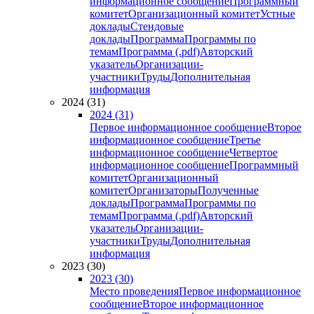
информационное сообщение
Программный
комитет
Организационный комитет
Устные
доклады
Стендовые
доклады
Программа
Программы по
темам
Программа (.pdf)
Авторский
указатель
Организации-
участники
Труды
Дополнительная
информация
2024 (31)
2024 (31)
Первое информационное сообщение
Второе
информационное сообщение
Третье
информационное сообщение
Четвертое
информационное сообщение
Программный
комитет
Организационный
комитет
Организаторы
Полученные
доклады
Программа
Программы по
темам
Программа (.pdf)
Авторский
указатель
Организации-
участники
Труды
Дополнительная
информация
2023 (30)
2023 (30)
Место проведения
Первое информационное
сообщение
Второе информационное