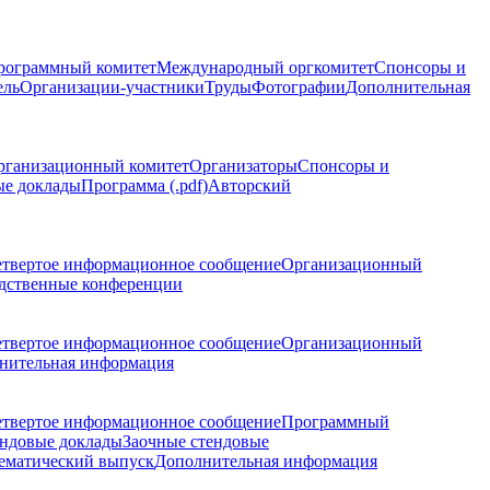
рограммный комитет
Международный оргкомитет
Спонсоры и
ель
Организации-участники
Труды
Фотографии
Дополнительная
рганизационный комитет
Организаторы
Спонсоры и
ые доклады
Программа (.pdf)
Авторский
етвертое информационное сообщение
Организационный
дственные конференции
етвертое информационное сообщение
Организационный
нительная информация
етвертое информационное сообщение
Программный
ндовые доклады
Заочные стендовые
ематический выпуск
Дополнительная информация