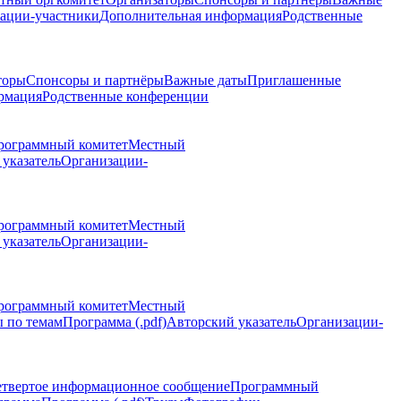
ации-участники
Дополнительная информация
Родственные
торы
Спонсоры и партнёры
Важные даты
Приглашенные
рмация
Родственные конференции
рограммный комитет
Местный
указатель
Организации-
рограммный комитет
Местный
указатель
Организации-
рограммный комитет
Местный
 по темам
Программа (.pdf)
Авторский указатель
Организации-
етвертое информационное сообщение
Программный