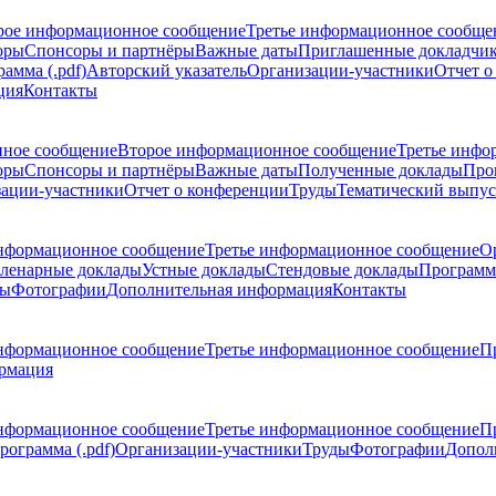
рое информационное сообщение
Третье информационное сообще
оры
Спонсоры и партнёры
Важные даты
Приглашенные докладчи
амма (.pdf)
Авторский указатель
Организации-участники
Отчет о
ция
Контакты
ное сообщение
Второе информационное сообщение
Третье инфо
оры
Спонсоры и партнёры
Важные даты
Полученные доклады
Про
ации-участники
Отчет о конференции
Труды
Тематический выпус
нформационное сообщение
Третье информационное сообщение
О
ленарные доклады
Устные доклады
Стендовые доклады
Программ
ды
Фотографии
Дополнительная информация
Контакты
нформационное сообщение
Третье информационное сообщение
П
рмация
нформационное сообщение
Третье информационное сообщение
П
рограмма (.pdf)
Организации-участники
Труды
Фотографии
Допол