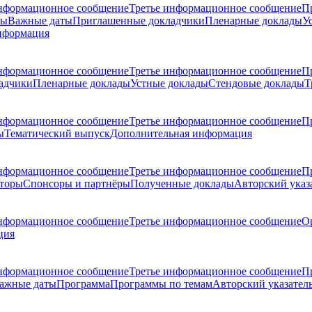
нформационное сообщение
Третье информационное сообщение
П
ры
Важные даты
Приглашенные докладчики
Пленарные доклады
У
нформация
нформационное сообщение
Третье информационное сообщение
П
адчики
Пленарные доклады
Устные доклады
Стендовые доклады
Т
нформационное сообщение
Третье информационное сообщение
П
ы
Тематический выпуск
Дополнительная информация
нформационное сообщение
Третье информационное сообщение
П
торы
Спонсоры и партнёры
Полученные доклады
Авторский указ
нформационное сообщение
Третье информационное сообщение
О
ция
нформационное сообщение
Третье информационное сообщение
П
ажные даты
Программа
Программы по темам
Авторский указател