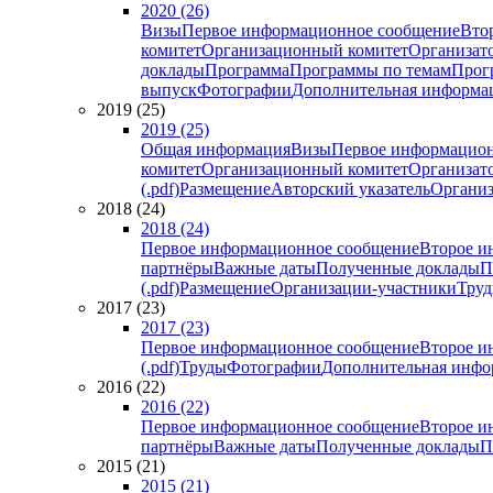
2020 (26)
Визы
Первое информационное сообщение
Вто
комитет
Организационный комитет
Организат
доклады
Программа
Программы по темам
Прогр
выпуск
Фотографии
Дополнительная информа
2019 (25)
2019 (25)
Общая информация
Визы
Первое информацион
комитет
Организационный комитет
Организат
(.pdf)
Размещение
Авторский указатель
Организ
2018 (24)
2018 (24)
Первое информационное сообщение
Второе и
партнёры
Важные даты
Полученные доклады
П
(.pdf)
Размещение
Организации-участники
Тру
2017 (23)
2017 (23)
Первое информационное сообщение
Второе и
(.pdf)
Труды
Фотографии
Дополнительная инфо
2016 (22)
2016 (22)
Первое информационное сообщение
Второе и
партнёры
Важные даты
Полученные доклады
П
2015 (21)
2015 (21)