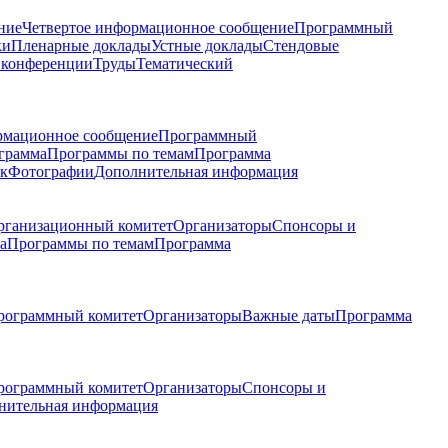
ние
Четвертое информационное сообщение
Программный
ки
Пленарные доклады
Устные доклады
Стендовые
 конференции
Труды
Тематический
рмационное сообщение
Программный
грамма
Программы по темам
Программа
к
Фотографии
Дополнительная информация
рганизационный комитет
Организаторы
Спонсоры и
а
Программы по темам
Программа
рограммный комитет
Организаторы
Важные даты
Программа
рограммный комитет
Организаторы
Спонсоры и
нительная информация