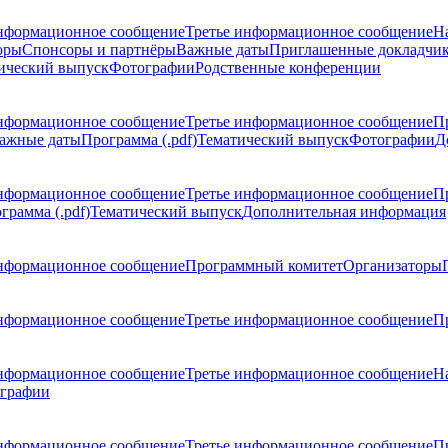
нформационное сообщение
Третье информационное сообщение
Н
оры
Спонсоры и партнёры
Важные даты
Приглашенные докладчи
ический выпуск
Фотографии
Родственные конференции
нформационное сообщение
Третье информационное сообщение
П
ажные даты
Программа (.pdf)
Тематический выпуск
Фотографии
Д
нформационное сообщение
Третье информационное сообщение
П
грамма (.pdf)
Тематический выпуск
Дополнительная информация
нформационное сообщение
Программный комитет
Организаторы
нформационное сообщение
Третье информационное сообщение
Пр
нформационное сообщение
Третье информационное сообщение
Н
графии
нформационное сообщение
Третье информационное сообщение
П