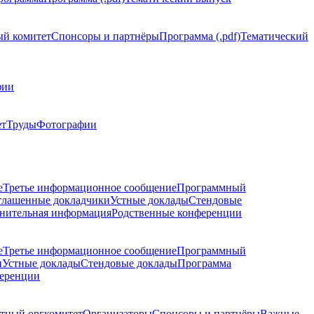
й комитет
Спонсоры и партнёры
Программа (.pdf)
Тематический
фии
ет
Труды
Фотографии
е
Третье информационное сообщение
Программный
глашенные докладчики
Устные доклады
Стендовые
нительная информация
Родственные конференции
е
Третье информационное сообщение
Программный
и
Устные доклады
Стендовые доклады
Программа
ференции
тный оргкомитет
Организаторы
Спонсоры и партнёры
Важные