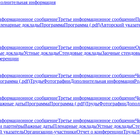
олнительная информация
нформационное сообщение
Третье информационное сообщение
П
ленарные доклады
Программа
Программа (.pdf)
Авторский указат
нформационное сообщение
Третье информационное сообщение
О
ые доклады
Устные доклады
Стендовые доклады
Заочные стендов
ференции
нформационное сообщение
Третье информационное сообщение
Ч
ограмма (.pdf)
Труды
Фотографии
Дополнительная информация
Ро
нформационное сообщение
Третье информационное сообщение
Ч
ажные даты
Программа
Программа (.pdf)
Труды
Фотографии
Допол
нформационное сообщение
Третье информационное сообщение
Ч
и партнёры
Важные даты
Пленарные доклады
Устные доклады
Сте
 указатель
Организации-участники
Отчет о конференции
Труды
Т