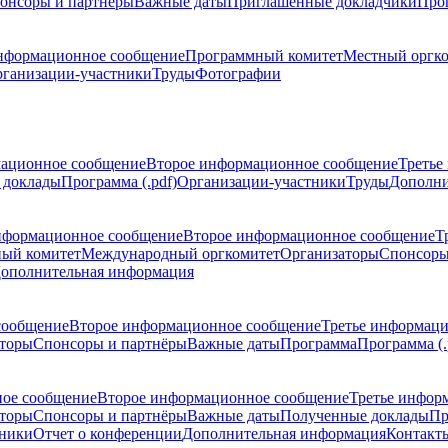
онсоры и партнёры
Важные даты
Приглашенные докладчики
Про
нформационное сообщение
Программный комитет
Местный оргк
ганизации-участники
Труды
Фотографии
ационное сообщение
Второе информационное сообщение
Третье
 доклады
Программа (.pdf)
Организации-участники
Труды
Дополни
нформационное сообщение
Второе информационное сообщение
Т
ый комитет
Международный оргкомитет
Организаторы
Спонсоры
ополнительная информация
сообщение
Второе информационное сообщение
Третье информац
торы
Спонсоры и партнёры
Важные даты
Программа
Программа (.
ое сообщение
Второе информационное сообщение
Третье инфор
торы
Спонсоры и партнёры
Важные даты
Полученные доклады
Пр
тники
Отчет о конференции
Дополнительная информация
Контакт