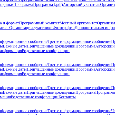
ладчики
Программа
Программа (.pdf)
Авторский указатель
Организ
а и формат
Программный комитет
Местный оргкомитет
Организа
атель
Организации-участники
Фотографии
Дополнительная инфо
нформационное сообщение
Третье информационное сообщение
П
ры
Важные даты
Приглашенные докладчики
Программа
Авторский 
 информация
Родственные конференции
нформационное сообщение
Третье информационное сообщение
П
ры
Важные даты
Приглашенные докладчики
Программа
Авторский 
 информация
Родственные конференции
нформационное сообщение
Третье информационное сообщение
П
ры
Важные даты
Приглашенные докладчики
Программа
Программы
рмация
Родственные конференции
Контакты
нформационное сообщение
Третье информационное сообщение
Ч