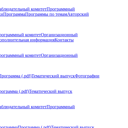
аблюдательный комитет
Программный
ки
Программа
Программы по темам
Авторский
рограммный комитет
Организационный
ополнительная информация
Контакты
рограммный комитет
Организационный
Программа (.pdf)
Тематический выпуск
Фотографии
ограмма (.pdf)
Тематический выпуск
аблюдательный комитет
Программный
рограмма
Программа (.pdf)
Тематический выпуск