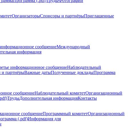
грамма
Программа (.pdf)
Труды
Фотографии
омитет
Организаторы
Спонсоры и партнёры
Приглашенные
 информационное сообщение
Международный
тельная информация
ретье информационное сообщение
Наблюдательный
 и партнёры
Важные даты
Полученные доклады
Программа
ионное сообщение
Наблюдательный комитет
Организационный
pdf)
Труды
Дополнительная информация
Контакты
мационное сообщение
Программный комитет
Организационный
ограмма (.pdf)
Информация для
ы