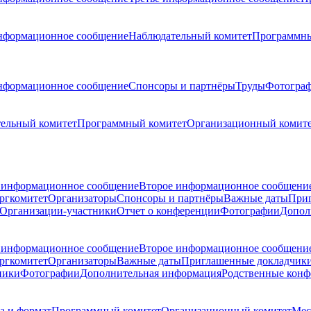
нформационное сообщение
Наблюдательный комитет
Программны
нформационное сообщение
Спонсоры и партнёры
Труды
Фотогра
ельный комитет
Программный комитет
Организационный комит
 информационное сообщение
Второе информационное сообщени
ргкомитет
Организаторы
Спонсоры и партнёры
Важные даты
При
Организации-участники
Отчет о конференции
Фотографии
Допол
 информационное сообщение
Второе информационное сообщени
ргкомитет
Организаторы
Важные даты
Приглашенные докладчик
ники
Фотографии
Дополнительная информация
Родственные кон
а и формат
Программный комитет
Организационный комитет
Мес