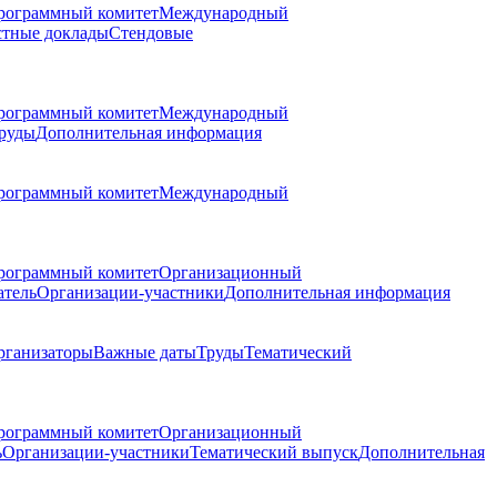
рограммный комитет
Международный
стные доклады
Стендовые
рограммный комитет
Международный
руды
Дополнительная информация
рограммный комитет
Международный
рограммный комитет
Организационный
атель
Организации-участники
Дополнительная информация
рганизаторы
Важные даты
Труды
Тематический
рограммный комитет
Организационный
ь
Организации-участники
Тематический выпуск
Дополнительная