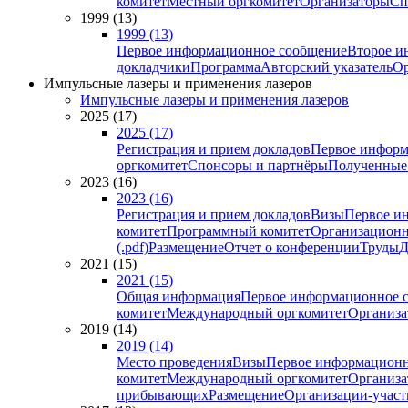
комитет
Местный оргкомитет
Организаторы
Сп
1999 (13)
1999 (13)
Первое информационное сообщение
Второе и
докладчики
Программа
Авторский указатель
Ор
Импульсные лазеры и применения лазеров
Импульсные лазеры и применения лазеров
2025 (17)
2025 (17)
Регистрация и прием докладов
Первое информ
оргкомитет
Спонсоры и партнёры
Полученные
2023 (16)
2023 (16)
Регистрация и прием докладов
Визы
Первое и
комитет
Программный комитет
Организационн
(.pdf)
Размещение
Отчет о конференции
Труды
Д
2021 (15)
2021 (15)
Общая информация
Первое информационное 
комитет
Международный оргкомитет
Организа
2019 (14)
2019 (14)
Место проведения
Визы
Первое информационн
комитет
Международный оргкомитет
Организа
прибывающих
Размещение
Организации-учас