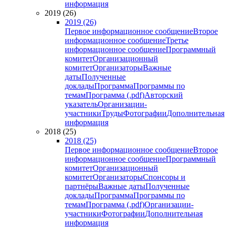
информация
2019 (26)
2019 (26)
Первое информационное сообщение
Второе
информационное сообщение
Третье
информационное сообщение
Программный
комитет
Организационный
комитет
Организаторы
Важные
даты
Полученные
доклады
Программа
Программы по
темам
Программа (.pdf)
Авторский
указатель
Организации-
участники
Труды
Фотографии
Дополнительная
информация
2018 (25)
2018 (25)
Первое информационное сообщение
Второе
информационное сообщение
Программный
комитет
Организационный
комитет
Организаторы
Спонсоры и
партнёры
Важные даты
Полученные
доклады
Программа
Программы по
темам
Программа (.pdf)
Организации-
участники
Фотографии
Дополнительная
информация