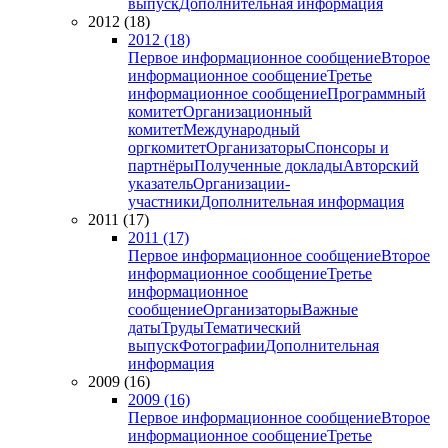
выпуск
Дополнительная информация
2012 (18)
2012 (18)
Первое информационное сообщение
Второе
информационное сообщение
Третье
информационное сообщение
Программный
комитет
Организационный
комитет
Международный
оргкомитет
Организаторы
Спонсоры и
партнёры
Полученные доклады
Авторский
указатель
Организации-
участники
Дополнительная информация
2011 (17)
2011 (17)
Первое информационное сообщение
Второе
информационное сообщение
Третье
информационное
сообщение
Организаторы
Важные
даты
Труды
Тематический
выпуск
Фотографии
Дополнительная
информация
2009 (16)
2009 (16)
Первое информационное сообщение
Второе
информационное сообщение
Третье