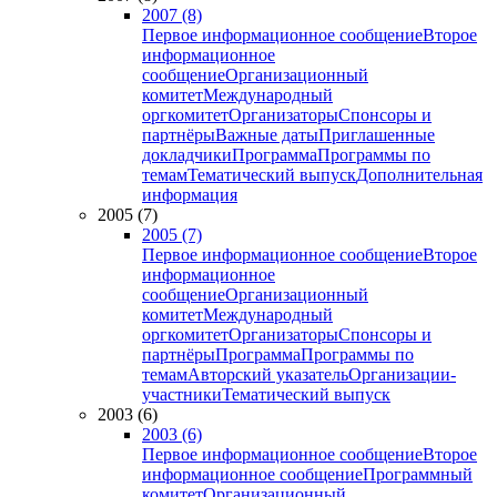
2007 (8)
Первое информационное сообщение
Второе
информационное
сообщение
Организационный
комитет
Международный
оргкомитет
Организаторы
Спонсоры и
партнёры
Важные даты
Приглашенные
докладчики
Программа
Программы по
темам
Тематический выпуск
Дополнительная
информация
2005 (7)
2005 (7)
Первое информационное сообщение
Второе
информационное
сообщение
Организационный
комитет
Международный
оргкомитет
Организаторы
Спонсоры и
партнёры
Программа
Программы по
темам
Авторский указатель
Организации-
участники
Тематический выпуск
2003 (6)
2003 (6)
Первое информационное сообщение
Второе
информационное сообщение
Программный
комитет
Организационный