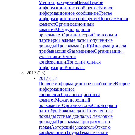
Место проведения
Визы
Первое
информационное сообщение
Второе
информационное сообщение
Третье
информационное сообщение
Программный
комитет
Организационный
комитет
Международный
оргкомитет
Организаторы
Спонсоры и
партнёры
Важные даты
Полученные
доклады
Программа (.pdf)
Информация для
прибывающих
Размещение
Организации-
участники
Отчет о
конференции
Дополнительная
информация
Контакты
2017 (13)
2017 (13)
Первое информационное сообщение
Второе
информационное
сообщение
Организационный
комитет
Международный
оргкомитет
Организаторы
Спонсоры и
партнёры
Важные даты
Полученные
доклады
Устные доклады
Стендовые
доклады
Программа
Программы по
темам
Авторский указатель
Отчет о
конференции
Труды
Тематический