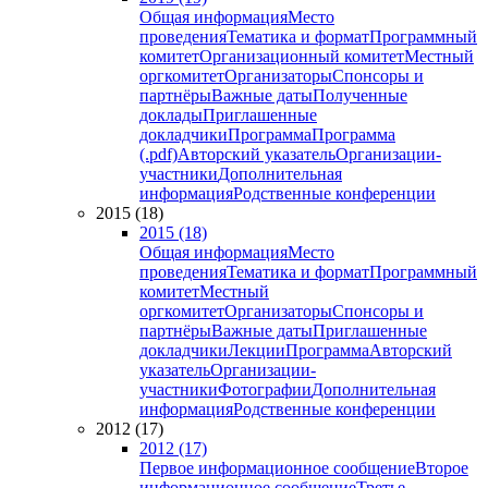
Общая информация
Место
проведения
Тематика и формат
Программный
комитет
Организационный комитет
Местный
оргкомитет
Организаторы
Спонсоры и
партнёры
Важные даты
Полученные
доклады
Приглашенные
докладчики
Программа
Программа
(.pdf)
Авторский указатель
Организации-
участники
Дополнительная
информация
Родственные конференции
2015 (18)
2015 (18)
Общая информация
Место
проведения
Тематика и формат
Программный
комитет
Местный
оргкомитет
Организаторы
Спонсоры и
партнёры
Важные даты
Приглашенные
докладчики
Лекции
Программа
Авторский
указатель
Организации-
участники
Фотографии
Дополнительная
информация
Родственные конференции
2012 (17)
2012 (17)
Первое информационное сообщение
Второе
информационное сообщение
Третье