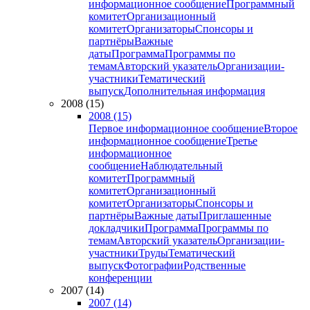
информационное сообщение
Программный
комитет
Организационный
комитет
Организаторы
Спонсоры и
партнёры
Важные
даты
Программа
Программы по
темам
Авторский указатель
Организации-
участники
Тематический
выпуск
Дополнительная информация
2008 (15)
2008 (15)
Первое информационное сообщение
Второе
информационное сообщение
Третье
информационное
сообщение
Наблюдательный
комитет
Программный
комитет
Организационный
комитет
Организаторы
Спонсоры и
партнёры
Важные даты
Приглашенные
докладчики
Программа
Программы по
темам
Авторский указатель
Организации-
участники
Труды
Тематический
выпуск
Фотографии
Родственные
конференции
2007 (14)
2007 (14)