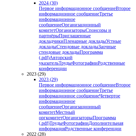
2024 (30)
Первое информационное сообщение
Второе
информационное сообщение
Третье
информационное
сообщение
Организационный
комитет
Организаторы
Спонсоры и
партнёры
Приглашенные
докладчики
Пленарные доклады
Устные
доклады
Стендовые доклады
Заочные
стендовые доклады
Программа
(.pdf)
Авторский
указатель
Труды
Фотографии
Родственные
конференции
2023 (29)
2023 (29)
Первое информационное сообщение
Второе
информационное сообщение
Третье
информационное сообщение
Четвертое
информационное
сообщение
Организационный
комитет
Местный
оргкомитет
Организаторы
Программа
(.pdf)
Труды
Фотографии
Дополнительная
информация
Родственные конференции
2022 (28)