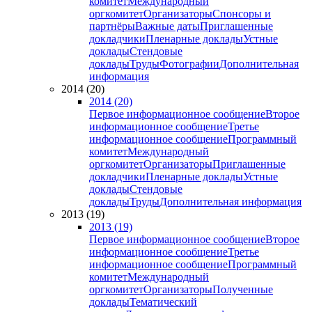
комитет
Международный
оргкомитет
Организаторы
Спонсоры и
партнёры
Важные даты
Приглашенные
докладчики
Пленарные доклады
Устные
доклады
Стендовые
доклады
Труды
Фотографии
Дополнительная
информация
2014 (20)
2014 (20)
Первое информационное сообщение
Второе
информационное сообщение
Третье
информационное сообщение
Программный
комитет
Международный
оргкомитет
Организаторы
Приглашенные
докладчики
Пленарные доклады
Устные
доклады
Стендовые
доклады
Труды
Дополнительная информация
2013 (19)
2013 (19)
Первое информационное сообщение
Второе
информационное сообщение
Третье
информационное сообщение
Программный
комитет
Международный
оргкомитет
Организаторы
Полученные
доклады
Тематический