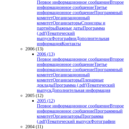
Первое информационное сообщение
Второе
информационное сообщение
Третье
информационное сообщение
Программный
комитет
Организационный
комитет
Организаторы
Спонсоры и
партнёры
Важные даты
Программа
(.pdf)
Тематический
выпуск
Фотографии
Дополнительная
информация
Контакты
2006 (13)
2006 (13)
Первое информационное сообщение
Второе
информационное сообщение
Третье
информационное сообщение
Программный
комитет
Организационный
комитет
Организаторы
Пленарные
доклады
Программа (.pdf)
Тематический
выпуск
Дополнительная информация
2005 (12)
2005 (12)
Первое информационное сообщение
Второе
информационное сообщение
Программный
комитет
Организаторы
Программа
(.pdf)
Тематический выпуск
Фотографии
2004 (11)