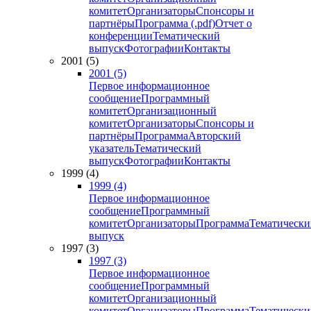
комитет
Организаторы
Спонсоры и
партнёры
Программа (.pdf)
Отчет о
конференции
Тематический
выпуск
Фотографии
Контакты
2001 (5)
2001 (5)
Первое информационное
сообщение
Программный
комитет
Организационный
комитет
Организаторы
Спонсоры и
партнёры
Программа
Авторский
указатель
Тематический
выпуск
Фотографии
Контакты
1999 (4)
1999 (4)
Первое информационное
сообщение
Программный
комитет
Организаторы
Программа
Тематически
выпуск
1997 (3)
1997 (3)
Первое информационное
сообщение
Программный
комитет
Организационный
комитет
Организаторы
Программа
Тематически