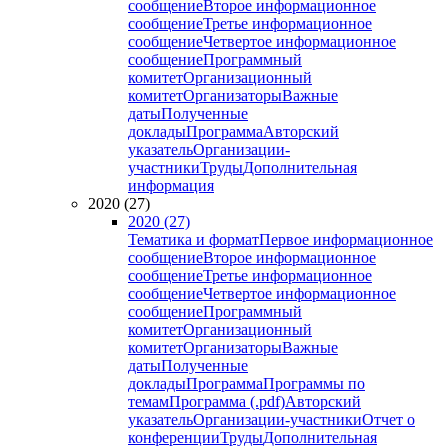
сообщение
Второе информационное
сообщение
Третье информационное
сообщение
Четвертое информационное
сообщение
Программный
комитет
Организационный
комитет
Организаторы
Важные
даты
Полученные
доклады
Программа
Авторский
указатель
Организации-
участники
Труды
Дополнительная
информация
2020 (27)
2020 (27)
Тематика и формат
Первое информационное
сообщение
Второе информационное
сообщение
Третье информационное
сообщение
Четвертое информационное
сообщение
Программный
комитет
Организационный
комитет
Организаторы
Важные
даты
Полученные
доклады
Программа
Программы по
темам
Программа (.pdf)
Авторский
указатель
Организации-участники
Отчет о
конференции
Труды
Дополнительная