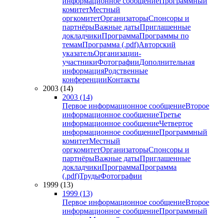
информационное сообщение
Программный
комитет
Местный
оргкомитет
Организаторы
Спонсоры и
партнёры
Важные даты
Приглашенные
докладчики
Программа
Программы по
темам
Программа (.pdf)
Авторский
указатель
Организации-
участники
Фотографии
Дополнительная
информация
Родственные
конференции
Контакты
2003 (14)
2003 (14)
Первое информационное сообщение
Второе
информационное сообщение
Третье
информационное сообщение
Четвертое
информационное сообщение
Программный
комитет
Местный
оргкомитет
Организаторы
Спонсоры и
партнёры
Важные даты
Приглашенные
докладчики
Программа
Программа
(.pdf)
Труды
Фотографии
1999 (13)
1999 (13)
Первое информационное сообщение
Второе
информационное сообщение
Программный