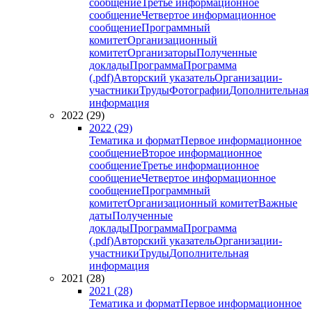
сообщение
Третье информационное
сообщение
Четвертое информационное
сообщение
Программный
комитет
Организационный
комитет
Организаторы
Полученные
доклады
Программа
Программа
(.pdf)
Авторский указатель
Организации-
участники
Труды
Фотографии
Дополнительная
информация
2022 (29)
2022 (29)
Тематика и формат
Первое информационное
сообщение
Второе информационное
сообщение
Третье информационное
сообщение
Четвертое информационное
сообщение
Программный
комитет
Организационный комитет
Важные
даты
Полученные
доклады
Программа
Программа
(.pdf)
Авторский указатель
Организации-
участники
Труды
Дополнительная
информация
2021 (28)
2021 (28)
Тематика и формат
Первое информационное