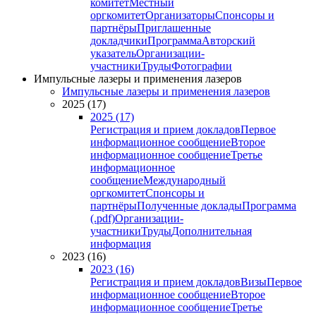
комитет
Местный
оргкомитет
Организаторы
Спонсоры и
партнёры
Приглашенные
докладчики
Программа
Авторский
указатель
Организации-
участники
Труды
Фотографии
Импульсные лазеры и применения лазеров
Импульсные лазеры и применения лазеров
2025 (17)
2025 (17)
Регистрация и прием докладов
Первое
информационное сообщение
Второе
информационное сообщение
Третье
информационное
сообщение
Международный
оргкомитет
Спонсоры и
партнёры
Полученные доклады
Программа
(.pdf)
Организации-
участники
Труды
Дополнительная
информация
2023 (16)
2023 (16)
Регистрация и прием докладов
Визы
Первое
информационное сообщение
Второе
информационное сообщение
Третье