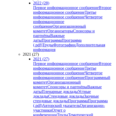
2022 (28)
Первое информационное сообщение
Второе
информационное сообщение
Третье
информационное сообщение
Четвертое
информационное
сообщение
Организационный
комитет
Организаторы
Спонсоры и
партнёры
Важные
даты
Программа
Программа
(.pdf)
Труды
Фотографии
Дополнительная
информация
2021 (27)
2021 (27)
Первое информационное сообщение
Второе
информационное сообщение
Третье
информационное сообщение
Четвертое
информационное сообщение
Программный
комитет
Организационный
комитет
Спонсоры и партнёры
Важные
даты
Пленарные доклады
Устные
доклады
Стендовые доклады
Заочные
стендовые доклады
Программа
Программа
(.pdf)
Авторский указатель
Организации-
участники
Отчет о
конференции
Труды
Тематический