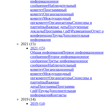
информационное
сообщение
Наблюдательный
комитет
Программный
комитет
Организационный
комитет
Международный
оргкомитет
Организаторы
Спонсоры и
партнёры
Важные даты
Полученные
доклады
Программа (.pdf)
Размещение
Отчет о
конференции
Труды
Дополнительная
информация
2021 (15)
2021 (15)
Общая информация
Первое информационное
сообщение
Второе информационное
сообщение
Третье информационное
сообщение
Наблюдательный
комитет
Организационный
комитет
Международный
оргкомитет
Организаторы
Спонсоры и
партнёры
Важные
даты
Программа
Программа
(.pdf)
Труды
Дополнительная
информация
Контакты
2019 (14)
2019 (14)