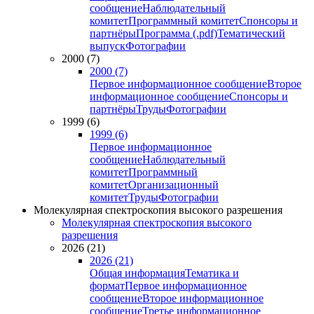
сообщение
Наблюдательный
комитет
Программный комитет
Спонсоры и
партнёры
Программа (.pdf)
Тематический
выпуск
Фотографии
2000 (7)
2000 (7)
Первое информационное сообщение
Второе
информационное сообщение
Спонсоры и
партнёры
Труды
Фотографии
1999 (6)
1999 (6)
Первое информационное
сообщение
Наблюдательный
комитет
Программный
комитет
Организационный
комитет
Труды
Фотографии
Молекулярная спектроскопия высокого разрешения
Молекулярная спектроскопия высокого
разрешения
2026 (21)
2026 (21)
Общая информация
Тематика и
формат
Первое информационное
сообщение
Второе информационное
сообщение
Третье информационное