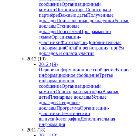
сообщение
Организационный
комитет
Организаторы
Спонсоры и
партнёры
Важные даты
Полученные
доклады
Приглашенные докладчики
Устные
доклады
Стендовые
доклады
Программа
Программы по
темам
Организации-
участники
Фотографии
Дополнительная
информация
Онлайн регистрация, приём
докладов и оплата участия
2012 (19)
2012 (19)
Первое информационное сообщение
Второе
информационное сообщение
Третье
информационное
сообщение
Организационный
комитет
Спонсоры и партнёры
Важные
даты
Пленарные доклады
Устные
доклады
Стендовые
доклады
Программа
Организации-
участники
Тематический
выпуск
Фотографии
Дополнительная
информация
2011 (18)
2011 (18)