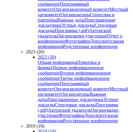
сообщение
Программный
комитет
Организационный комитет
Местный
оргкомитет
Организаторы
Спонсоры и
партнёры
Важные даты
Приглашенные
докладчики
Устные доклады
Стендовые
доклады
Программа (.pdf)
Авторский
указатель
Организации-участники
Отчет о
конференции
Фотографии
Дополнительная
информация
Родственные конференции
2023 (20)
2023 (20)
Общая информация
Тематика и
формат
Первое информационное
сообщение
Второе информационное
сообщение
Третье информационное
сообщение
Программный
комитет
Организационный комитет
Местный
оргкомитет
Организаторы
Важные
даты
Приглашенные докладчики
Устные
доклады
Стендовые доклады
Программа
(.pdf)
Авторский указатель
Организации-
участники
Фотографии
Дополнительная
информация
Родственные конференции
2019 (19)
2019 (19)