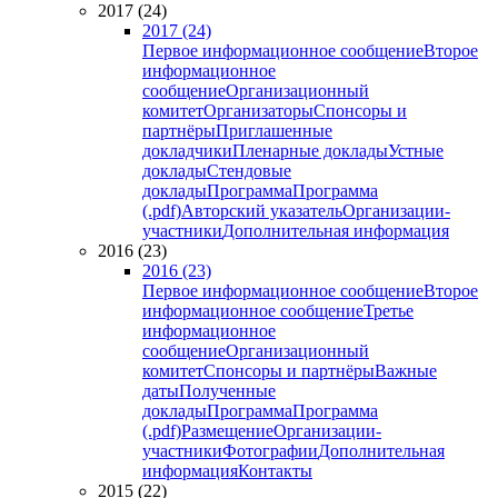
2017 (24)
2017 (24)
Первое информационное сообщение
Второе
информационное
сообщение
Организационный
комитет
Организаторы
Спонсоры и
партнёры
Приглашенные
докладчики
Пленарные доклады
Устные
доклады
Стендовые
доклады
Программа
Программа
(.pdf)
Авторский указатель
Организации-
участники
Дополнительная информация
2016 (23)
2016 (23)
Первое информационное сообщение
Второе
информационное сообщение
Третье
информационное
сообщение
Организационный
комитет
Спонсоры и партнёры
Важные
даты
Полученные
доклады
Программа
Программа
(.pdf)
Размещение
Организации-
участники
Фотографии
Дополнительная
информация
Контакты
2015 (22)