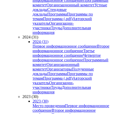
информационное сообщение
Программный
комитет
Организационный комитет
Устные
доклады
Стендовые
доклады
Программа
Программы по
темам
Программа (.pdf)
Авторский
указатель
Организации-
участники
Труды
Дополнительная
информация
2024 (31)
2024 (31)
Первое информационное сообщение
Второе
информационное сообщение
Третье
информационное сообщение
Четвертое
информационное сообщение
Программный
комитет
Организационный
комитет
Организаторы
Полученные
доклады
Программа
Программы по
темам
Программа (.pdf)
Авторский
указатель
Организации-
участники
Труды
Дополнительная
информация
2023 (30)
2023 (30)
Место проведения
Первое информационное
сообщение
Второе информационное