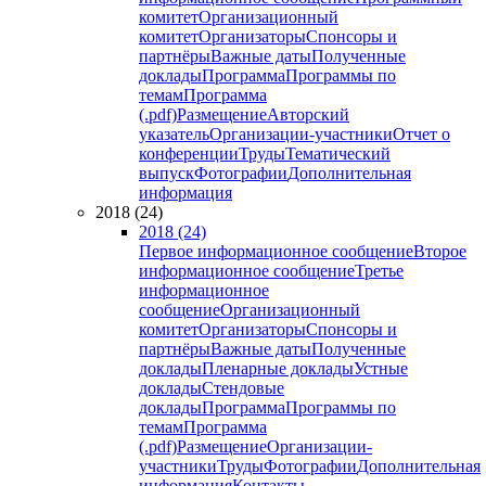
комитет
Организационный
комитет
Организаторы
Спонсоры и
партнёры
Важные даты
Полученные
доклады
Программа
Программы по
темам
Программа
(.pdf)
Размещение
Авторский
указатель
Организации-участники
Отчет о
конференции
Труды
Тематический
выпуск
Фотографии
Дополнительная
информация
2018 (24)
2018 (24)
Первое информационное сообщение
Второе
информационное сообщение
Третье
информационное
сообщение
Организационный
комитет
Организаторы
Спонсоры и
партнёры
Важные даты
Полученные
доклады
Пленарные доклады
Устные
доклады
Стендовые
доклады
Программа
Программы по
темам
Программа
(.pdf)
Размещение
Организации-
участники
Труды
Фотографии
Дополнительная
информация
Контакты