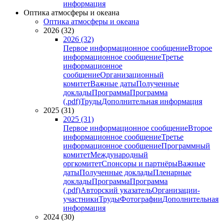
информация
Оптика атмосферы и океана
Оптика атмосферы и океана
2026 (32)
2026 (32)
Первое информационное сообщение
Второе
информационное сообщение
Третье
информационное
сообщение
Организационный
комитет
Важные даты
Полученные
доклады
Программа
Программа
(.pdf)
Труды
Дополнительная информация
2025 (31)
2025 (31)
Первое информационное сообщение
Второе
информационное сообщение
Третье
информационное сообщение
Программный
комитет
Международный
оргкомитет
Спонсоры и партнёры
Важные
даты
Полученные доклады
Пленарные
доклады
Программа
Программа
(.pdf)
Авторский указатель
Организации-
участники
Труды
Фотографии
Дополнительная
информация
2024 (30)