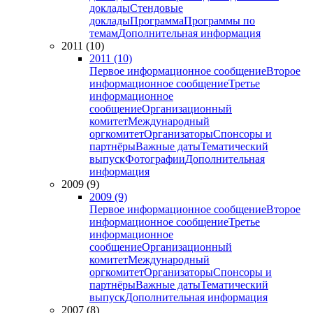
доклады
Стендовые
доклады
Программа
Программы по
темам
Дополнительная информация
2011 (10)
2011 (10)
Первое информационное сообщение
Второе
информационное сообщение
Третье
информационное
сообщение
Организационный
комитет
Международный
оргкомитет
Организаторы
Спонсоры и
партнёры
Важные даты
Тематический
выпуск
Фотографии
Дополнительная
информация
2009 (9)
2009 (9)
Первое информационное сообщение
Второе
информационное сообщение
Третье
информационное
сообщение
Организационный
комитет
Международный
оргкомитет
Организаторы
Спонсоры и
партнёры
Важные даты
Тематический
выпуск
Дополнительная информация
2007 (8)