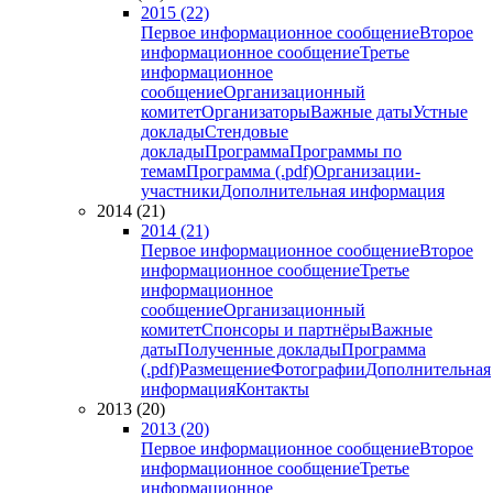
2015 (22)
Первое информационное сообщение
Второе
информационное сообщение
Третье
информационное
сообщение
Организационный
комитет
Организаторы
Важные даты
Устные
доклады
Стендовые
доклады
Программа
Программы по
темам
Программа (.pdf)
Организации-
участники
Дополнительная информация
2014 (21)
2014 (21)
Первое информационное сообщение
Второе
информационное сообщение
Третье
информационное
сообщение
Организационный
комитет
Спонсоры и партнёры
Важные
даты
Полученные доклады
Программа
(.pdf)
Размещение
Фотографии
Дополнительная
информация
Контакты
2013 (20)
2013 (20)
Первое информационное сообщение
Второе
информационное сообщение
Третье
информационное