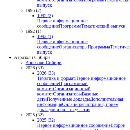
выпуск
1995 (2)
1995 (2)
Первое информационное
сообщение
Программа
Тематический выпуск
1992 (1)
1992 (1)
Первое информационное
сообщение
Организаторы
Программа
Тематиче
выпуск
Аэрозоли Сибири
Аэрозоли Сибири
2026 (33)
2026 (33)
Тематика и формат
Первое информационное
сообщение
Программный
комитет
Организационный
комитет
Организаторы
Важные
даты
Полученные доклады
Дополнительная
информация
Онлайн регистрация, приём
докладов и оплата участия
2025 (32)
2025 (32)
Первое информационное сообщение
Второе