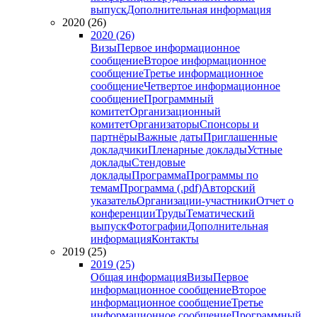
выпуск
Дополнительная информация
2020 (26)
2020 (26)
Визы
Первое информационное
сообщение
Второе информационное
сообщение
Третье информационное
сообщение
Четвертое информационное
сообщение
Программный
комитет
Организационный
комитет
Организаторы
Спонсоры и
партнёры
Важные даты
Приглашенные
докладчики
Пленарные доклады
Устные
доклады
Стендовые
доклады
Программа
Программы по
темам
Программа (.pdf)
Авторский
указатель
Организации-участники
Отчет о
конференции
Труды
Тематический
выпуск
Фотографии
Дополнительная
информация
Контакты
2019 (25)
2019 (25)
Общая информация
Визы
Первое
информационное сообщение
Второе
информационное сообщение
Третье
информационное сообщение
Программный