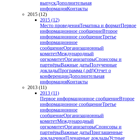
выпуск
Дополнительная
информация
Контакты
2015 (12)
2015 (12)
Место проведения
Тематика и формат
Первое
информационное сообщение
Второе
информационное сообщение
Третье
информационное
сообщение
Организационный
комитет
Международный
оргкомитет
Организаторы
Спонсоры и
партнёры
Важные даты
Полученные
доклады
Программа (.pdf)
Отчет о
конференции
Дополнительная
информация
Контакты
2013 (11)
2013 (11)
Первое информационное сообщение
Второе
информационное сообщение
Третье
информационное
сообщение
Организационный
комитет
Международный
оргкомитет
Организаторы
Спонсоры и
партнёры
Важные даты
Приглашенные
докладчики
Пленарные доклады
Устные