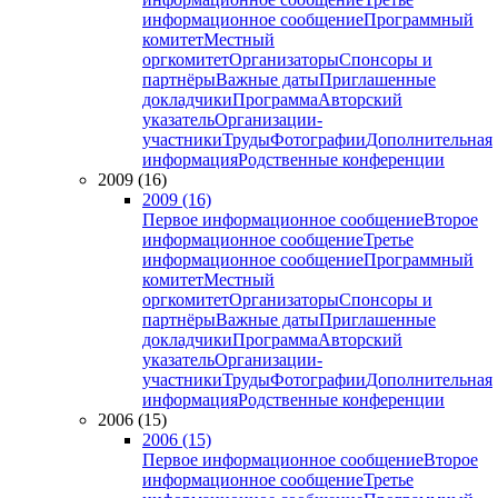
информационное сообщение
Программный
комитет
Местный
оргкомитет
Организаторы
Спонсоры и
партнёры
Важные даты
Приглашенные
докладчики
Программа
Авторский
указатель
Организации-
участники
Труды
Фотографии
Дополнительная
информация
Родственные конференции
2009 (16)
2009 (16)
Первое информационное сообщение
Второе
информационное сообщение
Третье
информационное сообщение
Программный
комитет
Местный
оргкомитет
Организаторы
Спонсоры и
партнёры
Важные даты
Приглашенные
докладчики
Программа
Авторский
указатель
Организации-
участники
Труды
Фотографии
Дополнительная
информация
Родственные конференции
2006 (15)
2006 (15)
Первое информационное сообщение
Второе
информационное сообщение
Третье