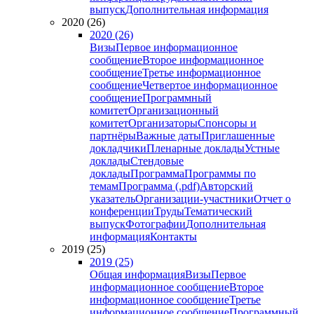
выпуск
Дополнительная информация
2020 (26)
2020 (26)
Визы
Первое информационное
сообщение
Второе информационное
сообщение
Третье информационное
сообщение
Четвертое информационное
сообщение
Программный
комитет
Организационный
комитет
Организаторы
Спонсоры и
партнёры
Важные даты
Приглашенные
докладчики
Пленарные доклады
Устные
доклады
Стендовые
доклады
Программа
Программы по
темам
Программа (.pdf)
Авторский
указатель
Организации-участники
Отчет о
конференции
Труды
Тематический
выпуск
Фотографии
Дополнительная
информация
Контакты
2019 (25)
2019 (25)
Общая информация
Визы
Первое
информационное сообщение
Второе
информационное сообщение
Третье
информационное сообщение
Программный