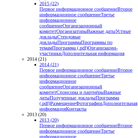
2015 (22)
Первое информационное сообщение
Второе
информационное сообщение
Третье
информационное
сообщение
Организационный
комитет
Организаторы
Важные даты
Устные
доклады
Стендовые
доклады
Программа
Программы по
темам
Программа (.pdf)
Организации-
участники
Дополнительная информация
2014 (21)
2014 (21)
Первое информационное сообщение
Второе
информационное сообщение
Третье
информационное
сообщение
Организационный
комитет
Спонсоры и партнёры
Важные
даты
Полученные доклады
Программа
(.pdf)
Размещение
Фотографии
Дополнительная
информация
Контакты
2013 (20)
2013 (20)
Первое информационное сообщение
Второе
информационное сообщение
Третье
информационное