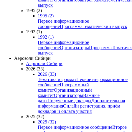
выпуск
1995 (2)
1995 (2)
Первое информационное
сообщение
Программа
Тематический выпуск
1992 (1)
1992 (1)
Первое информационное
сообщение
Организаторы
Программа
Тематиче
выпуск
Аэрозоли Сибири
Аэрозоли Сибири
2026 (33)
2026 (33)
Тематика и формат
Первое информационное
сообщение
Программный
комитет
Организационный
комитет
Организаторы
Важные
даты
Полученные доклады
Дополнительная
информация
Онлайн регистрация, приём
докладов и оплата участия
2025 (32)
2025 (32)
Первое информационное сообщение
Второе