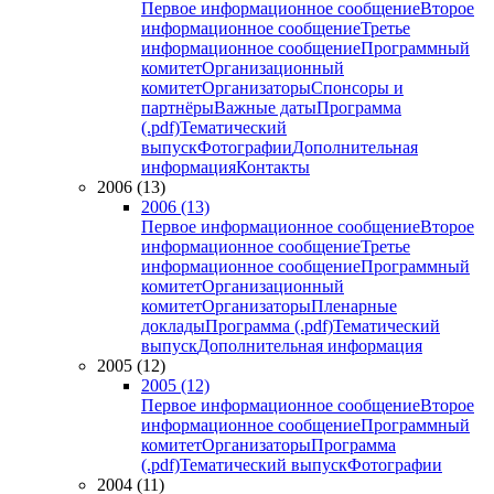
Первое информационное сообщение
Второе
информационное сообщение
Третье
информационное сообщение
Программный
комитет
Организационный
комитет
Организаторы
Спонсоры и
партнёры
Важные даты
Программа
(.pdf)
Тематический
выпуск
Фотографии
Дополнительная
информация
Контакты
2006 (13)
2006 (13)
Первое информационное сообщение
Второе
информационное сообщение
Третье
информационное сообщение
Программный
комитет
Организационный
комитет
Организаторы
Пленарные
доклады
Программа (.pdf)
Тематический
выпуск
Дополнительная информация
2005 (12)
2005 (12)
Первое информационное сообщение
Второе
информационное сообщение
Программный
комитет
Организаторы
Программа
(.pdf)
Тематический выпуск
Фотографии
2004 (11)