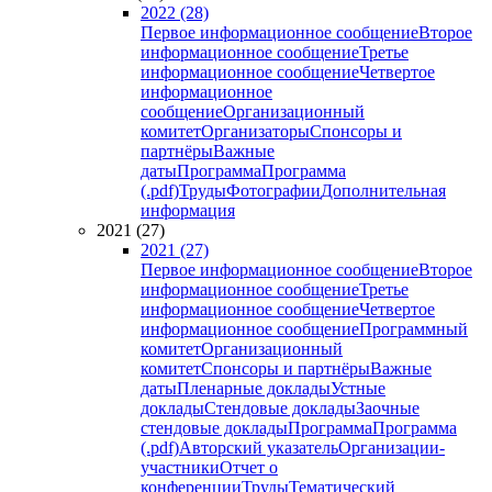
2022 (28)
Первое информационное сообщение
Второе
информационное сообщение
Третье
информационное сообщение
Четвертое
информационное
сообщение
Организационный
комитет
Организаторы
Спонсоры и
партнёры
Важные
даты
Программа
Программа
(.pdf)
Труды
Фотографии
Дополнительная
информация
2021 (27)
2021 (27)
Первое информационное сообщение
Второе
информационное сообщение
Третье
информационное сообщение
Четвертое
информационное сообщение
Программный
комитет
Организационный
комитет
Спонсоры и партнёры
Важные
даты
Пленарные доклады
Устные
доклады
Стендовые доклады
Заочные
стендовые доклады
Программа
Программа
(.pdf)
Авторский указатель
Организации-
участники
Отчет о
конференции
Труды
Тематический