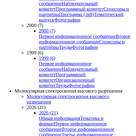
сообщение
Наблюдательный
комитет
Программный комитет
Спонсоры и
партнёры
Программа (.pdf)
Тематический
выпуск
Фотографии
2000 (7)
2000 (7)
Первое информационное сообщение
Второе
информационное сообщение
Спонсоры и
партнёры
Труды
Фотографии
1999 (6)
1999 (6)
Первое информационное
сообщение
Наблюдательный
комитет
Программный
комитет
Организационный
комитет
Труды
Фотографии
Молекулярная спектроскопия высокого разрешения
Молекулярная спектроскопия высокого
разрешения
2026 (21)
2026 (21)
Общая информация
Тематика и
формат
Первое информационное
сообщение
Второе информационное
сообщение
Третье информационное