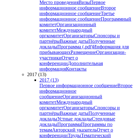
Место проведения
Визы
Первое
информационное сообщение
Второе
информационное сообщение
Третье
информационное сообщение
Программный
комитет
Организационный
комитет
Международный
оргкомитет
Организаторы
Спонсоры и
партнёры
Важные даты
Полученные
доклады
Программа (.pdf)
Информация для
прибывающих
Размещение
Организации-
участники
Отчет о
конференции
Дополнительная
информация
Контакты
2017 (13)
2017 (13)
Первое информационное сообщение
Второе
информационное
сообщение
Организационный
комитет
Международный
оргкомитет
Организаторы
Спонсоры и
партнёры
Важные даты
Полученные
доклады
Устные доклады
Стендовые
доклады
Программа
Программы по
темам
Авторский указатель
Отчет о
конференции
Труды
Тематический