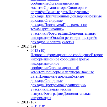
сообщение
Организационный
комитет
Организаторы
Спонсоры и
партнёры
Важные даты
Полученные
доклады
Приглашенные докладчики
Устные
доклады
Стендовые
доклады
Программа
Программы по
темам
Организации-
участники
Фотографии
Дополнительная
информация
Онлайн регистрация, приём
докладов и оплата участия
2012 (19)
2012 (19)
Первое информационное сообщение
Второе
информационное сообщение
Третье
информационное
сообщение
Организационный
комитет
Спонсоры и партнёры
Важные
даты
Пленарные доклады
Устные
доклады
Стендовые
доклады
Программа
Организации-
участники
Тематический
выпуск
Фотографии
Дополнительная
информация
2011 (18)
2011 (18)