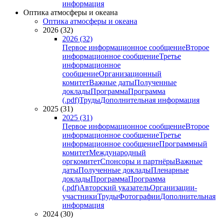
информация
Оптика атмосферы и океана
Оптика атмосферы и океана
2026 (32)
2026 (32)
Первое информационное сообщение
Второе
информационное сообщение
Третье
информационное
сообщение
Организационный
комитет
Важные даты
Полученные
доклады
Программа
Программа
(.pdf)
Труды
Дополнительная информация
2025 (31)
2025 (31)
Первое информационное сообщение
Второе
информационное сообщение
Третье
информационное сообщение
Программный
комитет
Международный
оргкомитет
Спонсоры и партнёры
Важные
даты
Полученные доклады
Пленарные
доклады
Программа
Программа
(.pdf)
Авторский указатель
Организации-
участники
Труды
Фотографии
Дополнительная
информация
2024 (30)