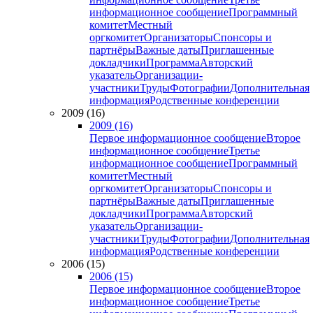
информационное сообщение
Программный
комитет
Местный
оргкомитет
Организаторы
Спонсоры и
партнёры
Важные даты
Приглашенные
докладчики
Программа
Авторский
указатель
Организации-
участники
Труды
Фотографии
Дополнительная
информация
Родственные конференции
2009 (16)
2009 (16)
Первое информационное сообщение
Второе
информационное сообщение
Третье
информационное сообщение
Программный
комитет
Местный
оргкомитет
Организаторы
Спонсоры и
партнёры
Важные даты
Приглашенные
докладчики
Программа
Авторский
указатель
Организации-
участники
Труды
Фотографии
Дополнительная
информация
Родственные конференции
2006 (15)
2006 (15)
Первое информационное сообщение
Второе
информационное сообщение
Третье