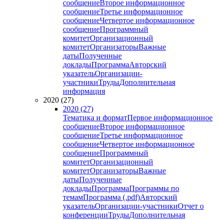
сообщение
Второе информационное
сообщение
Третье информационное
сообщение
Четвертое информационное
сообщение
Программный
комитет
Организационный
комитет
Организаторы
Важные
даты
Полученные
доклады
Программа
Авторский
указатель
Организации-
участники
Труды
Дополнительная
информация
2020 (27)
2020 (27)
Тематика и формат
Первое информационное
сообщение
Второе информационное
сообщение
Третье информационное
сообщение
Четвертое информационное
сообщение
Программный
комитет
Организационный
комитет
Организаторы
Важные
даты
Полученные
доклады
Программа
Программы по
темам
Программа (.pdf)
Авторский
указатель
Организации-участники
Отчет о
конференции
Труды
Дополнительная