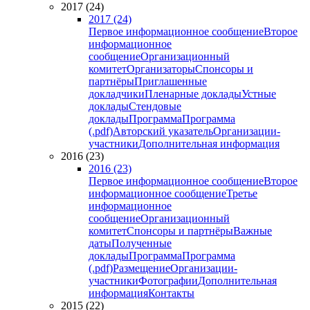
2017 (24)
2017 (24)
Первое информационное сообщение
Второе
информационное
сообщение
Организационный
комитет
Организаторы
Спонсоры и
партнёры
Приглашенные
докладчики
Пленарные доклады
Устные
доклады
Стендовые
доклады
Программа
Программа
(.pdf)
Авторский указатель
Организации-
участники
Дополнительная информация
2016 (23)
2016 (23)
Первое информационное сообщение
Второе
информационное сообщение
Третье
информационное
сообщение
Организационный
комитет
Спонсоры и партнёры
Важные
даты
Полученные
доклады
Программа
Программа
(.pdf)
Размещение
Организации-
участники
Фотографии
Дополнительная
информация
Контакты
2015 (22)