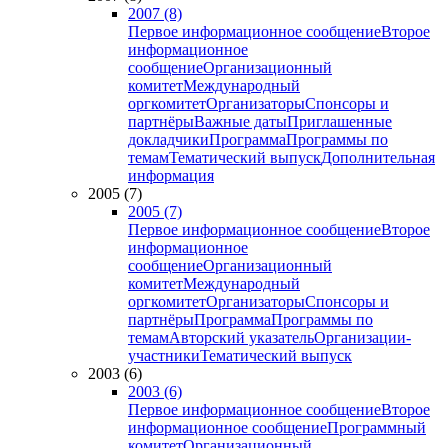
2007 (8)
Первое информационное сообщение
Второе
информационное
сообщение
Организационный
комитет
Международный
оргкомитет
Организаторы
Спонсоры и
партнёры
Важные даты
Приглашенные
докладчики
Программа
Программы по
темам
Тематический выпуск
Дополнительная
информация
2005 (7)
2005 (7)
Первое информационное сообщение
Второе
информационное
сообщение
Организационный
комитет
Международный
оргкомитет
Организаторы
Спонсоры и
партнёры
Программа
Программы по
темам
Авторский указатель
Организации-
участники
Тематический выпуск
2003 (6)
2003 (6)
Первое информационное сообщение
Второе
информационное сообщение
Программный
комитет
Организационный