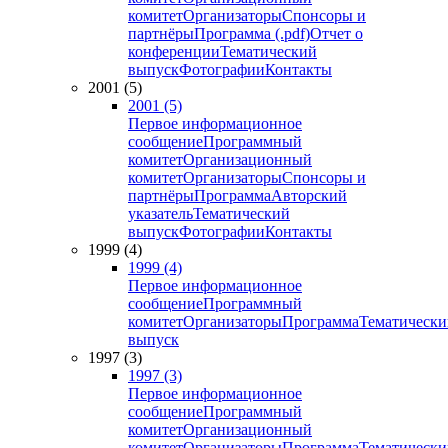
комитет
Организаторы
Спонсоры и
партнёры
Программа (.pdf)
Отчет о
конференции
Тематический
выпуск
Фотографии
Контакты
2001 (5)
2001 (5)
Первое информационное
сообщение
Программный
комитет
Организационный
комитет
Организаторы
Спонсоры и
партнёры
Программа
Авторский
указатель
Тематический
выпуск
Фотографии
Контакты
1999 (4)
1999 (4)
Первое информационное
сообщение
Программный
комитет
Организаторы
Программа
Тематически
выпуск
1997 (3)
1997 (3)
Первое информационное
сообщение
Программный
комитет
Организационный
комитет
Организаторы
Программа
Тематически