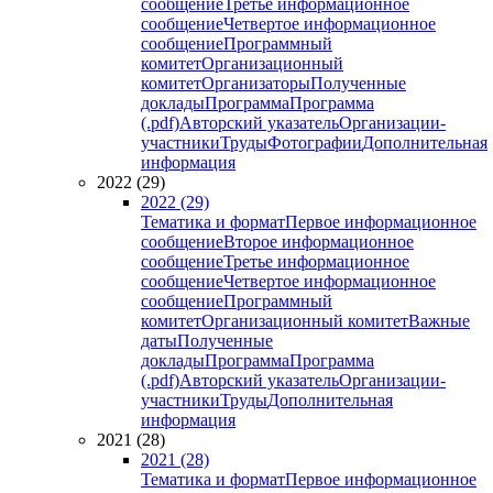
сообщение
Третье информационное
сообщение
Четвертое информационное
сообщение
Программный
комитет
Организационный
комитет
Организаторы
Полученные
доклады
Программа
Программа
(.pdf)
Авторский указатель
Организации-
участники
Труды
Фотографии
Дополнительная
информация
2022 (29)
2022 (29)
Тематика и формат
Первое информационное
сообщение
Второе информационное
сообщение
Третье информационное
сообщение
Четвертое информационное
сообщение
Программный
комитет
Организационный комитет
Важные
даты
Полученные
доклады
Программа
Программа
(.pdf)
Авторский указатель
Организации-
участники
Труды
Дополнительная
информация
2021 (28)
2021 (28)
Тематика и формат
Первое информационное