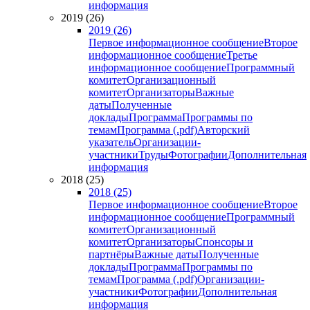
информация
2019 (26)
2019 (26)
Первое информационное сообщение
Второе
информационное сообщение
Третье
информационное сообщение
Программный
комитет
Организационный
комитет
Организаторы
Важные
даты
Полученные
доклады
Программа
Программы по
темам
Программа (.pdf)
Авторский
указатель
Организации-
участники
Труды
Фотографии
Дополнительная
информация
2018 (25)
2018 (25)
Первое информационное сообщение
Второе
информационное сообщение
Программный
комитет
Организационный
комитет
Организаторы
Спонсоры и
партнёры
Важные даты
Полученные
доклады
Программа
Программы по
темам
Программа (.pdf)
Организации-
участники
Фотографии
Дополнительная
информация