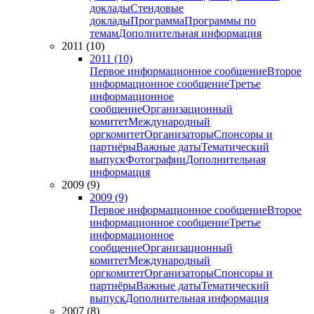
доклады
Стендовые
доклады
Программа
Программы по
темам
Дополнительная информация
2011 (10)
2011 (10)
Первое информационное сообщение
Второе
информационное сообщение
Третье
информационное
сообщение
Организационный
комитет
Международный
оргкомитет
Организаторы
Спонсоры и
партнёры
Важные даты
Тематический
выпуск
Фотографии
Дополнительная
информация
2009 (9)
2009 (9)
Первое информационное сообщение
Второе
информационное сообщение
Третье
информационное
сообщение
Организационный
комитет
Международный
оргкомитет
Организаторы
Спонсоры и
партнёры
Важные даты
Тематический
выпуск
Дополнительная информация
2007 (8)