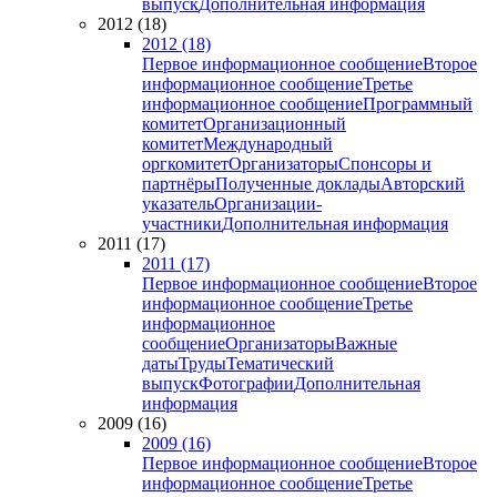
выпуск
Дополнительная информация
2012 (18)
2012 (18)
Первое информационное сообщение
Второе
информационное сообщение
Третье
информационное сообщение
Программный
комитет
Организационный
комитет
Международный
оргкомитет
Организаторы
Спонсоры и
партнёры
Полученные доклады
Авторский
указатель
Организации-
участники
Дополнительная информация
2011 (17)
2011 (17)
Первое информационное сообщение
Второе
информационное сообщение
Третье
информационное
сообщение
Организаторы
Важные
даты
Труды
Тематический
выпуск
Фотографии
Дополнительная
информация
2009 (16)
2009 (16)
Первое информационное сообщение
Второе
информационное сообщение
Третье