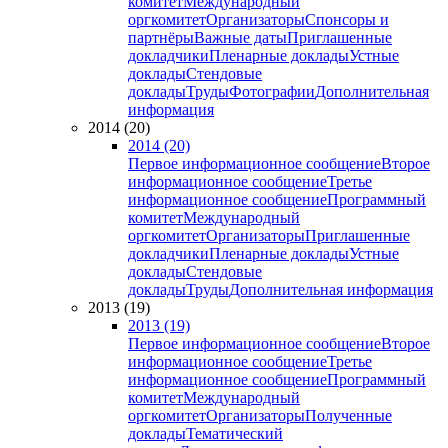
комитет
Международный
оргкомитет
Организаторы
Спонсоры и
партнёры
Важные даты
Приглашенные
докладчики
Пленарные доклады
Устные
доклады
Стендовые
доклады
Труды
Фотографии
Дополнительная
информация
2014 (20)
2014 (20)
Первое информационное сообщение
Второе
информационное сообщение
Третье
информационное сообщение
Программный
комитет
Международный
оргкомитет
Организаторы
Приглашенные
докладчики
Пленарные доклады
Устные
доклады
Стендовые
доклады
Труды
Дополнительная информация
2013 (19)
2013 (19)
Первое информационное сообщение
Второе
информационное сообщение
Третье
информационное сообщение
Программный
комитет
Международный
оргкомитет
Организаторы
Полученные
доклады
Тематический