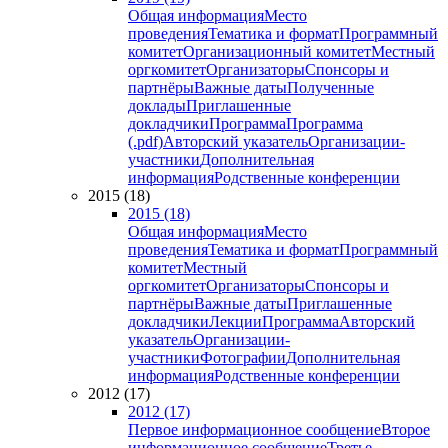
Общая информация
Место
проведения
Тематика и формат
Программный
комитет
Организационный комитет
Местный
оргкомитет
Организаторы
Спонсоры и
партнёры
Важные даты
Полученные
доклады
Приглашенные
докладчики
Программа
Программа
(.pdf)
Авторский указатель
Организации-
участники
Дополнительная
информация
Родственные конференции
2015 (18)
2015 (18)
Общая информация
Место
проведения
Тематика и формат
Программный
комитет
Местный
оргкомитет
Организаторы
Спонсоры и
партнёры
Важные даты
Приглашенные
докладчики
Лекции
Программа
Авторский
указатель
Организации-
участники
Фотографии
Дополнительная
информация
Родственные конференции
2012 (17)
2012 (17)
Первое информационное сообщение
Второе
информационное сообщение
Третье