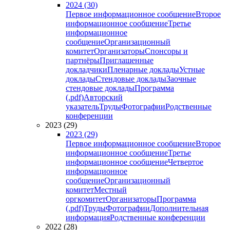
2024 (30)
Первое информационное сообщение
Второе
информационное сообщение
Третье
информационное
сообщение
Организационный
комитет
Организаторы
Спонсоры и
партнёры
Приглашенные
докладчики
Пленарные доклады
Устные
доклады
Стендовые доклады
Заочные
стендовые доклады
Программа
(.pdf)
Авторский
указатель
Труды
Фотографии
Родственные
конференции
2023 (29)
2023 (29)
Первое информационное сообщение
Второе
информационное сообщение
Третье
информационное сообщение
Четвертое
информационное
сообщение
Организационный
комитет
Местный
оргкомитет
Организаторы
Программа
(.pdf)
Труды
Фотографии
Дополнительная
информация
Родственные конференции
2022 (28)