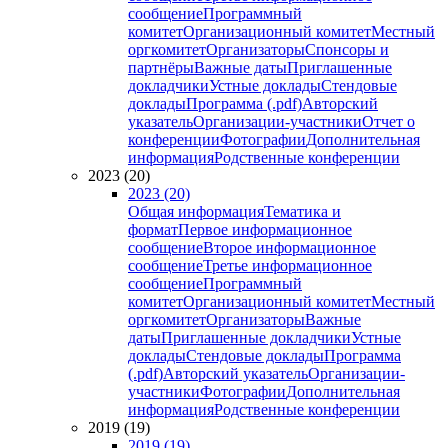
сообщение
Программный
комитет
Организационный комитет
Местный
оргкомитет
Организаторы
Спонсоры и
партнёры
Важные даты
Приглашенные
докладчики
Устные доклады
Стендовые
доклады
Программа (.pdf)
Авторский
указатель
Организации-участники
Отчет о
конференции
Фотографии
Дополнительная
информация
Родственные конференции
2023 (20)
2023 (20)
Общая информация
Тематика и
формат
Первое информационное
сообщение
Второе информационное
сообщение
Третье информационное
сообщение
Программный
комитет
Организационный комитет
Местный
оргкомитет
Организаторы
Важные
даты
Приглашенные докладчики
Устные
доклады
Стендовые доклады
Программа
(.pdf)
Авторский указатель
Организации-
участники
Фотографии
Дополнительная
информация
Родственные конференции
2019 (19)
2019 (19)