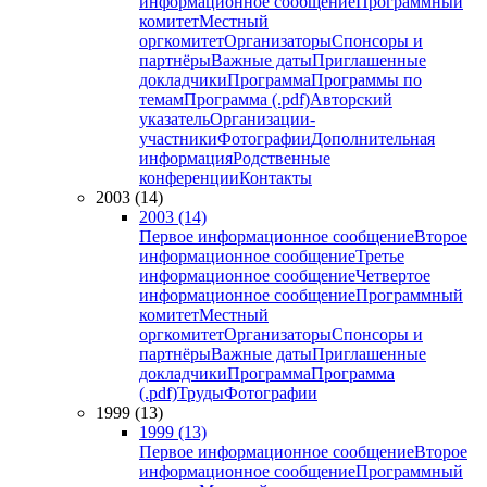
информационное сообщение
Программный
комитет
Местный
оргкомитет
Организаторы
Спонсоры и
партнёры
Важные даты
Приглашенные
докладчики
Программа
Программы по
темам
Программа (.pdf)
Авторский
указатель
Организации-
участники
Фотографии
Дополнительная
информация
Родственные
конференции
Контакты
2003 (14)
2003 (14)
Первое информационное сообщение
Второе
информационное сообщение
Третье
информационное сообщение
Четвертое
информационное сообщение
Программный
комитет
Местный
оргкомитет
Организаторы
Спонсоры и
партнёры
Важные даты
Приглашенные
докладчики
Программа
Программа
(.pdf)
Труды
Фотографии
1999 (13)
1999 (13)
Первое информационное сообщение
Второе
информационное сообщение
Программный