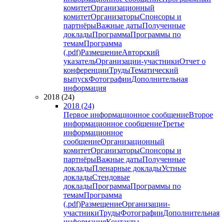
комитет
Организационный
комитет
Организаторы
Спонсоры и
партнёры
Важные даты
Полученные
доклады
Программа
Программы по
темам
Программа
(.pdf)
Размещение
Авторский
указатель
Организации-участники
Отчет о
конференции
Труды
Тематический
выпуск
Фотографии
Дополнительная
информация
2018 (24)
2018 (24)
Первое информационное сообщение
Второе
информационное сообщение
Третье
информационное
сообщение
Организационный
комитет
Организаторы
Спонсоры и
партнёры
Важные даты
Полученные
доклады
Пленарные доклады
Устные
доклады
Стендовые
доклады
Программа
Программы по
темам
Программа
(.pdf)
Размещение
Организации-
участники
Труды
Фотографии
Дополнительная
информация
Контакты