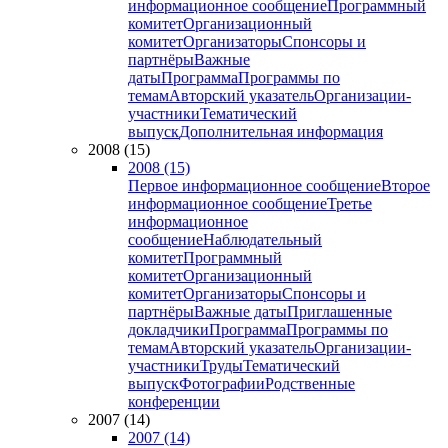
информационное сообщение
Программный
комитет
Организационный
комитет
Организаторы
Спонсоры и
партнёры
Важные
даты
Программа
Программы по
темам
Авторский указатель
Организации-
участники
Тематический
выпуск
Дополнительная информация
2008 (15)
2008 (15)
Первое информационное сообщение
Второе
информационное сообщение
Третье
информационное
сообщение
Наблюдательный
комитет
Программный
комитет
Организационный
комитет
Организаторы
Спонсоры и
партнёры
Важные даты
Приглашенные
докладчики
Программа
Программы по
темам
Авторский указатель
Организации-
участники
Труды
Тематический
выпуск
Фотографии
Родственные
конференции
2007 (14)
2007 (14)