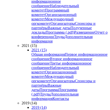
информационное
сообщение
Наблюдательный
комитет
Программный
комитет
Организационный
комитет
Международный
оргкомитет
Организаторы
Спонсоры и
партнёры
Важные даты
Полученные
доклады
Программа (.pdf)
Размещение
Отчет о
конференции
Труды
Дополнительная
информация
2021 (15)
2021 (15)
Общая информация
Первое информационное
сообщение
Второе информационное
сообщение
Третье информационное
сообщение
Наблюдательный
комитет
Организационный
комитет
Международный
оргкомитет
Организаторы
Спонсоры и
партнёры
Важные
даты
Программа
Программа
(.pdf)
Труды
Дополнительная
информация
Контакты
2019 (14)
2019 (14)