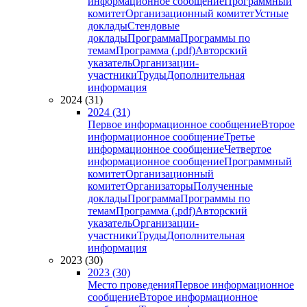
информационное сообщение
Программный
комитет
Организационный комитет
Устные
доклады
Стендовые
доклады
Программа
Программы по
темам
Программа (.pdf)
Авторский
указатель
Организации-
участники
Труды
Дополнительная
информация
2024 (31)
2024 (31)
Первое информационное сообщение
Второе
информационное сообщение
Третье
информационное сообщение
Четвертое
информационное сообщение
Программный
комитет
Организационный
комитет
Организаторы
Полученные
доклады
Программа
Программы по
темам
Программа (.pdf)
Авторский
указатель
Организации-
участники
Труды
Дополнительная
информация
2023 (30)
2023 (30)
Место проведения
Первое информационное
сообщение
Второе информационное