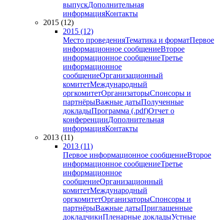
выпуск
Дополнительная
информация
Контакты
2015 (12)
2015 (12)
Место проведения
Тематика и формат
Первое
информационное сообщение
Второе
информационное сообщение
Третье
информационное
сообщение
Организационный
комитет
Международный
оргкомитет
Организаторы
Спонсоры и
партнёры
Важные даты
Полученные
доклады
Программа (.pdf)
Отчет о
конференции
Дополнительная
информация
Контакты
2013 (11)
2013 (11)
Первое информационное сообщение
Второе
информационное сообщение
Третье
информационное
сообщение
Организационный
комитет
Международный
оргкомитет
Организаторы
Спонсоры и
партнёры
Важные даты
Приглашенные
докладчики
Пленарные доклады
Устные