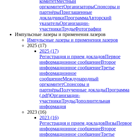
комитет
Местный
оргкомитет
Организаторы
Спонсоры и
партнёры
Приглашенные
докладчики
Программа
Авторский
указатель
Организации-
участники
Труды
Фотографии
Импульсные лазеры и применения лазеров
Импульсные лазеры и применения лазеров
2025 (17)
2025 (17)
Регистрация и прием докладов
Первое
информационное сообщение
Второе
информационное сообщение
Третье
информационное
сообщение
Международный
оргкомитет
Спонсоры и
партнёры
Полученные доклады
Программа
(.pdf)
Организации-
участники
Труды
Дополнительная
информация
2023 (16)
2023 (16)
Регистрация и прием докладов
Визы
Первое
информационное сообщение
Второе
информационное сообщение
Третье