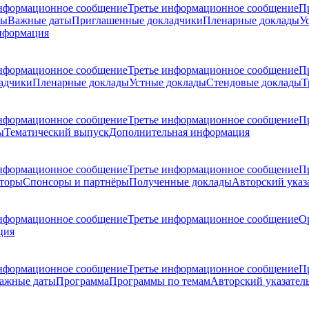
нформационное сообщение
Третье информационное сообщение
П
ры
Важные даты
Приглашенные докладчики
Пленарные доклады
У
нформация
нформационное сообщение
Третье информационное сообщение
П
адчики
Пленарные доклады
Устные доклады
Стендовые доклады
Т
нформационное сообщение
Третье информационное сообщение
П
ы
Тематический выпуск
Дополнительная информация
нформационное сообщение
Третье информационное сообщение
П
торы
Спонсоры и партнёры
Полученные доклады
Авторский указ
нформационное сообщение
Третье информационное сообщение
О
ция
нформационное сообщение
Третье информационное сообщение
П
ажные даты
Программа
Программы по темам
Авторский указател