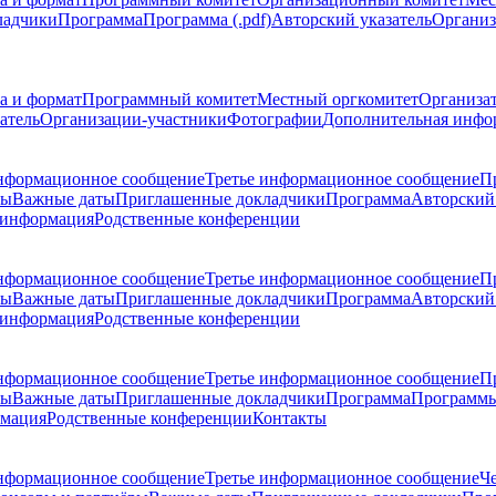
ладчики
Программа
Программа (.pdf)
Авторский указатель
Организ
а и формат
Программный комитет
Местный оргкомитет
Организа
атель
Организации-участники
Фотографии
Дополнительная инфо
нформационное сообщение
Третье информационное сообщение
П
ры
Важные даты
Приглашенные докладчики
Программа
Авторский 
 информация
Родственные конференции
нформационное сообщение
Третье информационное сообщение
П
ры
Важные даты
Приглашенные докладчики
Программа
Авторский 
 информация
Родственные конференции
нформационное сообщение
Третье информационное сообщение
П
ры
Важные даты
Приглашенные докладчики
Программа
Программы
рмация
Родственные конференции
Контакты
нформационное сообщение
Третье информационное сообщение
Ч