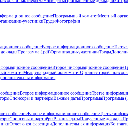
онсоры и партнёры
Важные даты
Приглашенные докладчики
Про
нформационное сообщение
Программный комитет
Местный оргк
ганизации-участники
Труды
Фотографии
ационное сообщение
Второе информационное сообщение
Третье
 доклады
Программа (.pdf)
Организации-участники
Труды
Дополни
нформационное сообщение
Второе информационное сообщение
Т
ый комитет
Международный оргкомитет
Организаторы
Спонсоры
ополнительная информация
сообщение
Второе информационное сообщение
Третье информац
торы
Спонсоры и партнёры
Важные даты
Программа
Программа (.
ое сообщение
Второе информационное сообщение
Третье инфор
торы
Спонсоры и партнёры
Важные даты
Полученные доклады
Пр
тники
Отчет о конференции
Дополнительная информация
Контакт