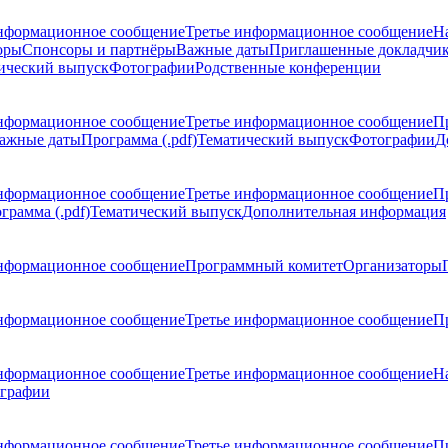
нформационное сообщение
Третье информационное сообщение
Н
оры
Спонсоры и партнёры
Важные даты
Приглашенные докладчи
ический выпуск
Фотографии
Родственные конференции
нформационное сообщение
Третье информационное сообщение
П
ажные даты
Программа (.pdf)
Тематический выпуск
Фотографии
Д
нформационное сообщение
Третье информационное сообщение
П
грамма (.pdf)
Тематический выпуск
Дополнительная информация
нформационное сообщение
Программный комитет
Организаторы
нформационное сообщение
Третье информационное сообщение
Пр
нформационное сообщение
Третье информационное сообщение
Н
графии
нформационное сообщение
Третье информационное сообщение
П