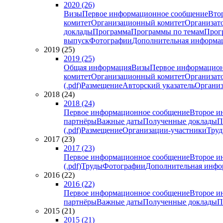
2020 (26)
Визы
Первое информационное сообщение
Вто
комитет
Организационный комитет
Организат
доклады
Программа
Программы по темам
Прогр
выпуск
Фотографии
Дополнительная информа
2019 (25)
2019 (25)
Общая информация
Визы
Первое информацион
комитет
Организационный комитет
Организат
(.pdf)
Размещение
Авторский указатель
Организ
2018 (24)
2018 (24)
Первое информационное сообщение
Второе и
партнёры
Важные даты
Полученные доклады
П
(.pdf)
Размещение
Организации-участники
Тру
2017 (23)
2017 (23)
Первое информационное сообщение
Второе и
(.pdf)
Труды
Фотографии
Дополнительная инфо
2016 (22)
2016 (22)
Первое информационное сообщение
Второе и
партнёры
Важные даты
Полученные доклады
П
2015 (21)
2015 (21)