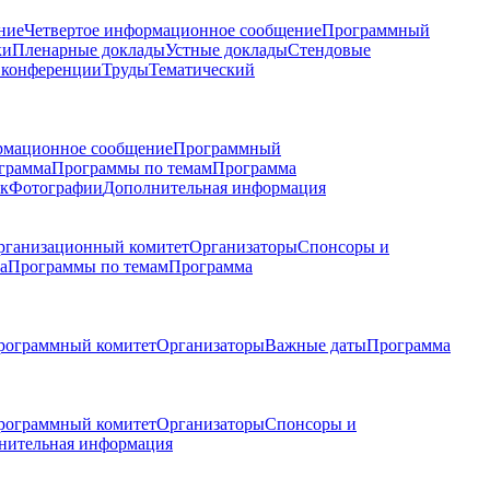
ние
Четвертое информационное сообщение
Программный
ки
Пленарные доклады
Устные доклады
Стендовые
 конференции
Труды
Тематический
рмационное сообщение
Программный
грамма
Программы по темам
Программа
к
Фотографии
Дополнительная информация
рганизационный комитет
Организаторы
Спонсоры и
а
Программы по темам
Программа
рограммный комитет
Организаторы
Важные даты
Программа
рограммный комитет
Организаторы
Спонсоры и
нительная информация