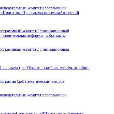
аблюдательный комитет
Программный
ки
Программа
Программы по темам
Авторский
рограммный комитет
Организационный
ополнительная информация
Контакты
рограммный комитет
Организационный
Программа (.pdf)
Тематический выпуск
Фотографии
ограмма (.pdf)
Тематический выпуск
аблюдательный комитет
Программный
рограмма
Программа (.pdf)
Тематический выпуск