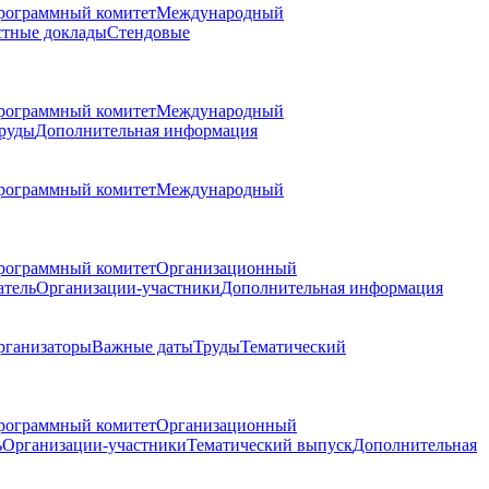
рограммный комитет
Международный
стные доклады
Стендовые
рограммный комитет
Международный
руды
Дополнительная информация
рограммный комитет
Международный
рограммный комитет
Организационный
атель
Организации-участники
Дополнительная информация
рганизаторы
Важные даты
Труды
Тематический
рограммный комитет
Организационный
ь
Организации-участники
Тематический выпуск
Дополнительная