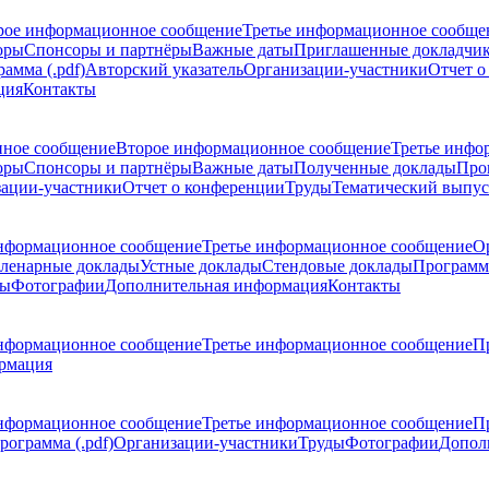
рое информационное сообщение
Третье информационное сообще
оры
Спонсоры и партнёры
Важные даты
Приглашенные докладчи
амма (.pdf)
Авторский указатель
Организации-участники
Отчет о
ция
Контакты
ное сообщение
Второе информационное сообщение
Третье инфо
оры
Спонсоры и партнёры
Важные даты
Полученные доклады
Про
ации-участники
Отчет о конференции
Труды
Тематический выпус
нформационное сообщение
Третье информационное сообщение
О
ленарные доклады
Устные доклады
Стендовые доклады
Программ
ды
Фотографии
Дополнительная информация
Контакты
нформационное сообщение
Третье информационное сообщение
П
рмация
нформационное сообщение
Третье информационное сообщение
П
рограмма (.pdf)
Организации-участники
Труды
Фотографии
Допол