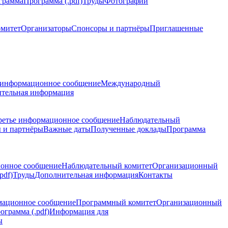
грамма
Программа (.pdf)
Труды
Фотографии
омитет
Организаторы
Спонсоры и партнёры
Приглашенные
 информационное сообщение
Международный
тельная информация
ретье информационное сообщение
Наблюдательный
 и партнёры
Важные даты
Полученные доклады
Программа
ионное сообщение
Наблюдательный комитет
Организационный
pdf)
Труды
Дополнительная информация
Контакты
мационное сообщение
Программный комитет
Организационный
ограмма (.pdf)
Информация для
ы