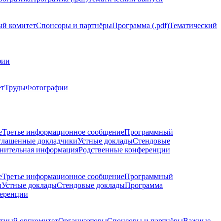
й комитет
Спонсоры и партнёры
Программа (.pdf)
Тематический
фии
ет
Труды
Фотографии
е
Третье информационное сообщение
Программный
глашенные докладчики
Устные доклады
Стендовые
нительная информация
Родственные конференции
е
Третье информационное сообщение
Программный
и
Устные доклады
Стендовые доклады
Программа
ференции
тный оргкомитет
Организаторы
Спонсоры и партнёры
Важные