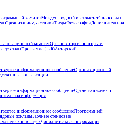
рограммный комитет
Международный оргкомитет
Спонсоры и
ель
Организации-участники
Труды
Фотографии
Дополнительная
рганизационный комитет
Организаторы
Спонсоры и
ые доклады
Программа (.pdf)
Авторский
етвертое информационное сообщение
Организационный
дственные конференции
етвертое информационное сообщение
Организационный
нительная информация
етвертое информационное сообщение
Программный
ндовые доклады
Заочные стендовые
ематический выпуск
Дополнительная информация