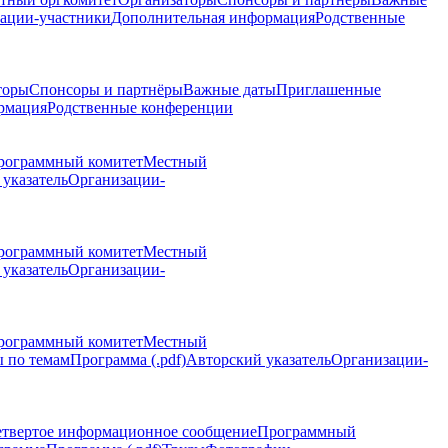
ации-участники
Дополнительная информация
Родственные
торы
Спонсоры и партнёры
Важные даты
Приглашенные
рмация
Родственные конференции
рограммный комитет
Местный
указатель
Организации-
рограммный комитет
Местный
указатель
Организации-
рограммный комитет
Местный
 по темам
Программа (.pdf)
Авторский указатель
Организации-
етвертое информационное сообщение
Программный