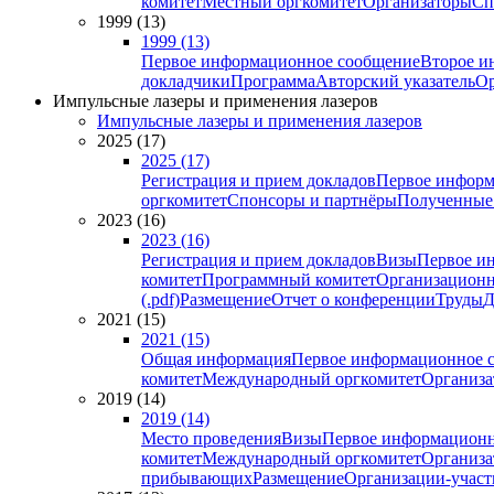
комитет
Местный оргкомитет
Организаторы
Сп
1999 (13)
1999 (13)
Первое информационное сообщение
Второе и
докладчики
Программа
Авторский указатель
Ор
Импульсные лазеры и применения лазеров
Импульсные лазеры и применения лазеров
2025 (17)
2025 (17)
Регистрация и прием докладов
Первое информ
оргкомитет
Спонсоры и партнёры
Полученные
2023 (16)
2023 (16)
Регистрация и прием докладов
Визы
Первое и
комитет
Программный комитет
Организационн
(.pdf)
Размещение
Отчет о конференции
Труды
Д
2021 (15)
2021 (15)
Общая информация
Первое информационное 
комитет
Международный оргкомитет
Организа
2019 (14)
2019 (14)
Место проведения
Визы
Первое информационн
комитет
Международный оргкомитет
Организа
прибывающих
Размещение
Организации-учас