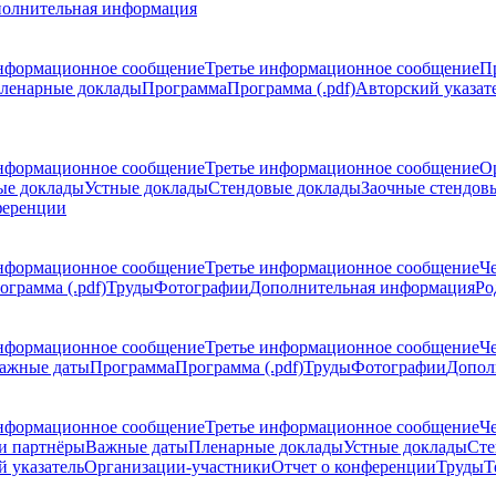
олнительная информация
нформационное сообщение
Третье информационное сообщение
П
ленарные доклады
Программа
Программа (.pdf)
Авторский указат
нформационное сообщение
Третье информационное сообщение
О
ые доклады
Устные доклады
Стендовые доклады
Заочные стендов
ференции
нформационное сообщение
Третье информационное сообщение
Ч
ограмма (.pdf)
Труды
Фотографии
Дополнительная информация
Ро
нформационное сообщение
Третье информационное сообщение
Ч
ажные даты
Программа
Программа (.pdf)
Труды
Фотографии
Допол
нформационное сообщение
Третье информационное сообщение
Ч
и партнёры
Важные даты
Пленарные доклады
Устные доклады
Сте
 указатель
Организации-участники
Отчет о конференции
Труды
Т