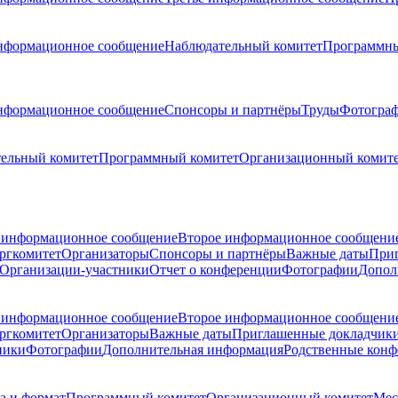
нформационное сообщение
Наблюдательный комитет
Программны
нформационное сообщение
Спонсоры и партнёры
Труды
Фотогра
ельный комитет
Программный комитет
Организационный комит
 информационное сообщение
Второе информационное сообщени
ргкомитет
Организаторы
Спонсоры и партнёры
Важные даты
При
Организации-участники
Отчет о конференции
Фотографии
Допол
 информационное сообщение
Второе информационное сообщени
ргкомитет
Организаторы
Важные даты
Приглашенные докладчик
ники
Фотографии
Дополнительная информация
Родственные кон
а и формат
Программный комитет
Организационный комитет
Мес