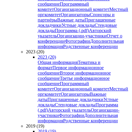
сообщение
Программный
комитет
Организационный комитет
Местный
оргкомитет
Организаторы
Спонсоры и
партнёры
Важные даты
Приглашенные
докладчики
Устные доклады
Стендовые
доклады
Программа (.pdf)
Авторский
указатель
Организации-участники
Отчет о
конференции
Фотографии
Дополнительная
информация
Родственные конференции
2023 (20)
2023 (20)
Общая информация
Тематика и
формат
Первое информационное
сообщение
Второе информационное
сообщение
Третье информационное
сообщение
Программный
комитет
Организационный комитет
Местный
оргкомитет
Организаторы
Важные
даты
Приглашенные докладчики
Устные
доклады
Стендовые доклады
Программа
(.pdf)
Авторский указатель
Организации-
участники
Фотографии
Дополнительная
информация
Родственные конференции
2019 (19)
2019 (19)