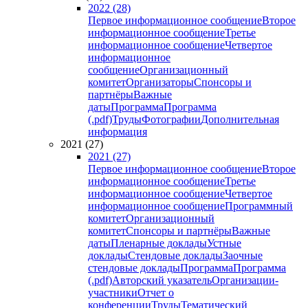
2022 (28)
Первое информационное сообщение
Второе
информационное сообщение
Третье
информационное сообщение
Четвертое
информационное
сообщение
Организационный
комитет
Организаторы
Спонсоры и
партнёры
Важные
даты
Программа
Программа
(.pdf)
Труды
Фотографии
Дополнительная
информация
2021 (27)
2021 (27)
Первое информационное сообщение
Второе
информационное сообщение
Третье
информационное сообщение
Четвертое
информационное сообщение
Программный
комитет
Организационный
комитет
Спонсоры и партнёры
Важные
даты
Пленарные доклады
Устные
доклады
Стендовые доклады
Заочные
стендовые доклады
Программа
Программа
(.pdf)
Авторский указатель
Организации-
участники
Отчет о
конференции
Труды
Тематический