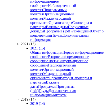
информационное
сообщение
Наблюдательный
комитет
Программный
комитет
Организационный
комитет
Международный
оргкомитет
Организаторы
Спонсоры и
партнёры
Важные даты
Полученные
доклады
Программа (.pdf)
Размещение
Отчет о
конференции
Труды
Дополнительная
информация
2021 (15)
2021 (15)
Общая информация
Первое информационное
сообщение
Второе информационное
сообщение
Третье информационное
сообщение
Наблюдательный
комитет
Организационный
комитет
Международный
оргкомитет
Организаторы
Спонсоры и
партнёры
Важные
даты
Программа
Программа
(.pdf)
Труды
Дополнительная
информация
Контакты
2019 (14)
2019 (14)