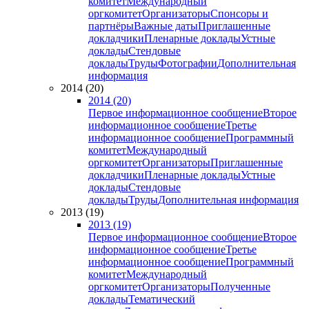
комитет
Международный
оргкомитет
Организаторы
Спонсоры и
партнёры
Важные даты
Приглашенные
докладчики
Пленарные доклады
Устные
доклады
Стендовые
доклады
Труды
Фотографии
Дополнительная
информация
2014 (20)
2014 (20)
Первое информационное сообщение
Второе
информационное сообщение
Третье
информационное сообщение
Программный
комитет
Международный
оргкомитет
Организаторы
Приглашенные
докладчики
Пленарные доклады
Устные
доклады
Стендовые
доклады
Труды
Дополнительная информация
2013 (19)
2013 (19)
Первое информационное сообщение
Второе
информационное сообщение
Третье
информационное сообщение
Программный
комитет
Международный
оргкомитет
Организаторы
Полученные
доклады
Тематический