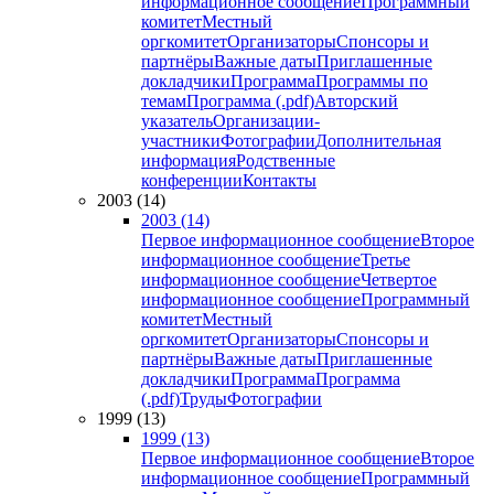
информационное сообщение
Программный
комитет
Местный
оргкомитет
Организаторы
Спонсоры и
партнёры
Важные даты
Приглашенные
докладчики
Программа
Программы по
темам
Программа (.pdf)
Авторский
указатель
Организации-
участники
Фотографии
Дополнительная
информация
Родственные
конференции
Контакты
2003 (14)
2003 (14)
Первое информационное сообщение
Второе
информационное сообщение
Третье
информационное сообщение
Четвертое
информационное сообщение
Программный
комитет
Местный
оргкомитет
Организаторы
Спонсоры и
партнёры
Важные даты
Приглашенные
докладчики
Программа
Программа
(.pdf)
Труды
Фотографии
1999 (13)
1999 (13)
Первое информационное сообщение
Второе
информационное сообщение
Программный