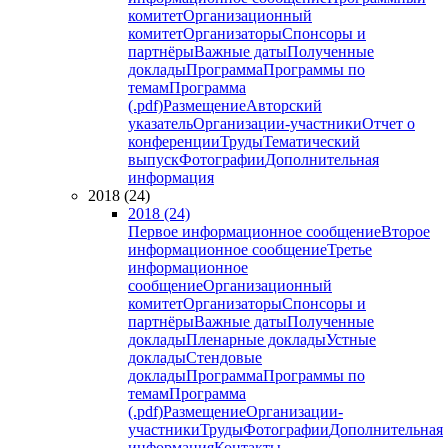
комитет
Организационный
комитет
Организаторы
Спонсоры и
партнёры
Важные даты
Полученные
доклады
Программа
Программы по
темам
Программа
(.pdf)
Размещение
Авторский
указатель
Организации-участники
Отчет о
конференции
Труды
Тематический
выпуск
Фотографии
Дополнительная
информация
2018 (24)
2018 (24)
Первое информационное сообщение
Второе
информационное сообщение
Третье
информационное
сообщение
Организационный
комитет
Организаторы
Спонсоры и
партнёры
Важные даты
Полученные
доклады
Пленарные доклады
Устные
доклады
Стендовые
доклады
Программа
Программы по
темам
Программа
(.pdf)
Размещение
Организации-
участники
Труды
Фотографии
Дополнительная
информация
Контакты