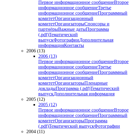
Первое информационное сообщение
Второе
информационное сообщение
Третье
информационное сообщение
Программный
комитет
Организационный
комитет
Организаторы
Спонсоры и
партнёры
Важные даты
Программа
(.pdf)
Тематический
выпуск
Фотографии
Дополнительная
информация
Контакты
2006 (13)
2006 (13)
Первое информационное сообщение
Второе
информационное сообщение
Третье
информационное сообщение
Программный
комитет
Организационный
комитет
Организаторы
Пленарные
доклады
Программа (.pdf)
Тематический
выпуск
Дополнительная информация
2005 (12)
2005 (12)
Первое информационное сообщение
Второе
информационное сообщение
Программный
комитет
Организаторы
Программа
(.pdf)
Тематический выпуск
Фотографии
2004 (11)