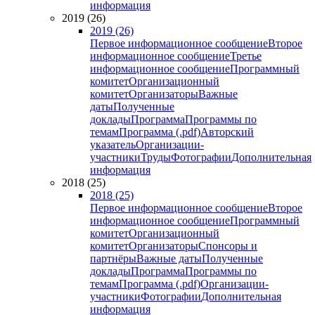
информация
2019 (26)
2019 (26)
Первое информационное сообщение
Второе
информационное сообщение
Третье
информационное сообщение
Программный
комитет
Организационный
комитет
Организаторы
Важные
даты
Полученные
доклады
Программа
Программы по
темам
Программа (.pdf)
Авторский
указатель
Организации-
участники
Труды
Фотографии
Дополнительная
информация
2018 (25)
2018 (25)
Первое информационное сообщение
Второе
информационное сообщение
Программный
комитет
Организационный
комитет
Организаторы
Спонсоры и
партнёры
Важные даты
Полученные
доклады
Программа
Программы по
темам
Программа (.pdf)
Организации-
участники
Фотографии
Дополнительная
информация