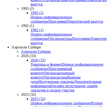
выпуск
1995 (2)
1995 (2)
Первое информационное
сообщение
Программа
Тематический выпуск
1992 (1)
1992 (1)
Первое информационное
сообщение
Организаторы
Программа
Тематиче
выпуск
Аэрозоли Сибири
Аэрозоли Сибири
2026 (33)
2026 (33)
Тематика и формат
Первое информационное
сообщение
Программный
комитет
Организационный
комитет
Организаторы
Важные
даты
Полученные доклады
Дополнительная
информация
Онлайн регистрация, приём
докладов и оплата участия
2025 (32)
2025 (32)
Первое информационное сообщение
Второе