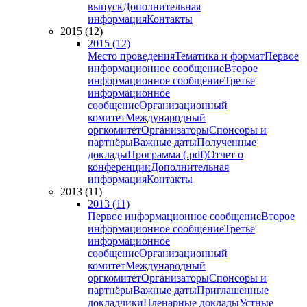
выпуск
Дополнительная
информация
Контакты
2015 (12)
2015 (12)
Место проведения
Тематика и формат
Первое
информационное сообщение
Второе
информационное сообщение
Третье
информационное
сообщение
Организационный
комитет
Международный
оргкомитет
Организаторы
Спонсоры и
партнёры
Важные даты
Полученные
доклады
Программа (.pdf)
Отчет о
конференции
Дополнительная
информация
Контакты
2013 (11)
2013 (11)
Первое информационное сообщение
Второе
информационное сообщение
Третье
информационное
сообщение
Организационный
комитет
Международный
оргкомитет
Организаторы
Спонсоры и
партнёры
Важные даты
Приглашенные
докладчики
Пленарные доклады
Устные