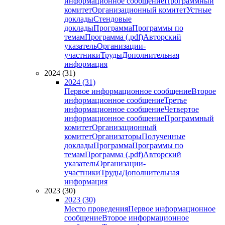
информационное сообщение
Программный
комитет
Организационный комитет
Устные
доклады
Стендовые
доклады
Программа
Программы по
темам
Программа (.pdf)
Авторский
указатель
Организации-
участники
Труды
Дополнительная
информация
2024 (31)
2024 (31)
Первое информационное сообщение
Второе
информационное сообщение
Третье
информационное сообщение
Четвертое
информационное сообщение
Программный
комитет
Организационный
комитет
Организаторы
Полученные
доклады
Программа
Программы по
темам
Программа (.pdf)
Авторский
указатель
Организации-
участники
Труды
Дополнительная
информация
2023 (30)
2023 (30)
Место проведения
Первое информационное
сообщение
Второе информационное