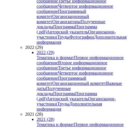
сообщение
Третье информационное
сообщение
Четвертое информационное
сообщение
Программный
комитет
Организационный
комитет
Организаторы
Полученные
доклады
Программа
Программа
(.pdf)
Авторский указатель
Организации-
участники
Труды
Фотографии
Дополнительная
информация
2022 (29)
2022 (29)
Тематика и формат
Первое информационное
сообщение
Второе информационное
сообщение
Третье информационное
сообщение
Четвертое информационное
сообщение
Программный
комитет
Организационный комитет
Важные
даты
Полученные
доклады
Программа
Программа
(.pdf)
Авторский указатель
Организации-
участники
Труды
Дополнительная
информация
2021 (28)
2021 (28)
Тематика и формат
Первое информационное