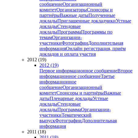
сообщение
Организационный
комитет
Организаторы
Спонсоры и
партнёры
Важные даты
Полученные
доклады
Приглашенные докладчики
Устные
доклады
Стендовые
доклады
Программа
Программы по
темам
Организации-
участники
Фотографии
Дополнительная
информация
Онлайн регистрация, приём
докладов и оплата участия
2012 (19)
2012 (19)
Первое информационное сообщение
Второе
информационное сообщение
Третье
информационное
сообщение
Организационный
комитет
Спонсоры и партнёры
Важные
даты
Пленарные доклады
Устные
доклады
Стендовые
доклады
Программа
Организации-
участники
Тематический
выпуск
Фотографии
Дополнительная
информация
2011 (18)
2011 (18)