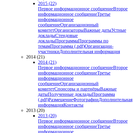
2015 (22)
Первое информационное сообщение
Второе
информационное сообщение
Третье
информационное
сообщение
Организационный
комитет
Организаторы
Важные даты
Устные
доклады
Стендовые
доклады
Программа
Программы по
темам
Программа (.pdf)
Организации-
участники
Дополнительная информация
2014 (21)
2014 (21)
Первое информационное сообщение
Второе
информационное сообщение
Третье
информационное
сообщение
Организационный
комитет
Спонсоры и партнёры
Важные
даты
Полученные доклады
Программа
(.pdf)
Размещение
Фотографии
Дополнительная
информация
Контакты
2013 (20)
2013 (20)
Первое информационное сообщение
Второе
информационное сообщение
Третье
информационное