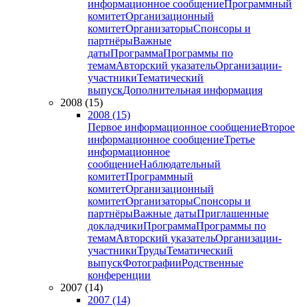
информационное сообщение
Программный
комитет
Организационный
комитет
Организаторы
Спонсоры и
партнёры
Важные
даты
Программа
Программы по
темам
Авторский указатель
Организации-
участники
Тематический
выпуск
Дополнительная информация
2008 (15)
2008 (15)
Первое информационное сообщение
Второе
информационное сообщение
Третье
информационное
сообщение
Наблюдательный
комитет
Программный
комитет
Организационный
комитет
Организаторы
Спонсоры и
партнёры
Важные даты
Приглашенные
докладчики
Программа
Программы по
темам
Авторский указатель
Организации-
участники
Труды
Тематический
выпуск
Фотографии
Родственные
конференции
2007 (14)
2007 (14)