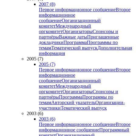
2007 (8)
Первое информационное сообщение
Второе
информационное
сообщение
Организационный
комитет
Международный
оргкомитет
Организаторы
Спонсоры и
партнёры
Важные даты
Приглашенные
докладчики
Программа
Программы по
темам
Тематический выпуск
Дополнительная
информация
2005 (7)
2005 (7)
Первое информационное сообщение
Второе
информационное
сообщение
Организационный
комитет
Международный
оргкомитет
Организаторы
Спонсоры и
партнёры
Программа
Программы по
темам
Авторский указатель
Организации-
участники
Тематический выпуск
2003 (6)
2003 (6)
Первое информационное сообщение
Второе
информационное сообщение
Программный
комитет
Организационный