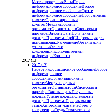
Место проведения
Визы
Первое
информационное сообщение
Второе
информационное сообщение
Третье
информационное сообщение
Программный
комитет
Организационный
комитет
Международный
оргкомитет
Организаторы
Спонсоры и
партнёры
Важные даты
Полученные
доклады
Программа (.pdf)
Информация для
прибывающих
Размещение
Организации-
участники
Отчет о
конференции
Дополнительная
информация
Контакты
2017 (13)
2017 (13)
Первое информационное сообщение
Второе
информационное
сообщение
Организационный
комитет
Международный
оргкомитет
Организаторы
Спонсоры и
партнёры
Важные даты
Полученные
доклады
Устные доклады
Стендовые
доклады
Программа
Программы по
темам
Авторский указатель
Отчет о
конференции
Труды
Тематический