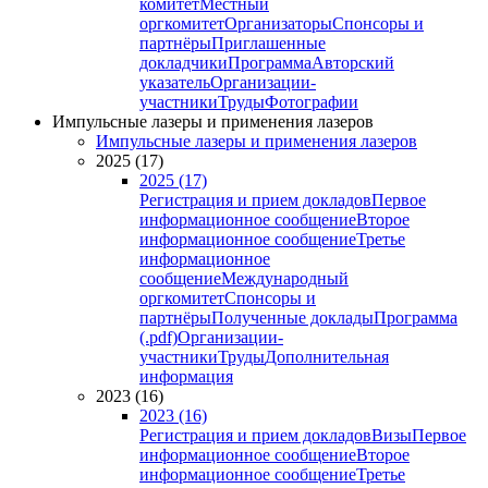
комитет
Местный
оргкомитет
Организаторы
Спонсоры и
партнёры
Приглашенные
докладчики
Программа
Авторский
указатель
Организации-
участники
Труды
Фотографии
Импульсные лазеры и применения лазеров
Импульсные лазеры и применения лазеров
2025 (17)
2025 (17)
Регистрация и прием докладов
Первое
информационное сообщение
Второе
информационное сообщение
Третье
информационное
сообщение
Международный
оргкомитет
Спонсоры и
партнёры
Полученные доклады
Программа
(.pdf)
Организации-
участники
Труды
Дополнительная
информация
2023 (16)
2023 (16)
Регистрация и прием докладов
Визы
Первое
информационное сообщение
Второе
информационное сообщение
Третье