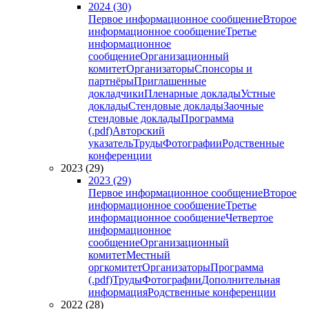
2024 (30)
Первое информационное сообщение
Второе
информационное сообщение
Третье
информационное
сообщение
Организационный
комитет
Организаторы
Спонсоры и
партнёры
Приглашенные
докладчики
Пленарные доклады
Устные
доклады
Стендовые доклады
Заочные
стендовые доклады
Программа
(.pdf)
Авторский
указатель
Труды
Фотографии
Родственные
конференции
2023 (29)
2023 (29)
Первое информационное сообщение
Второе
информационное сообщение
Третье
информационное сообщение
Четвертое
информационное
сообщение
Организационный
комитет
Местный
оргкомитет
Организаторы
Программа
(.pdf)
Труды
Фотографии
Дополнительная
информация
Родственные конференции
2022 (28)