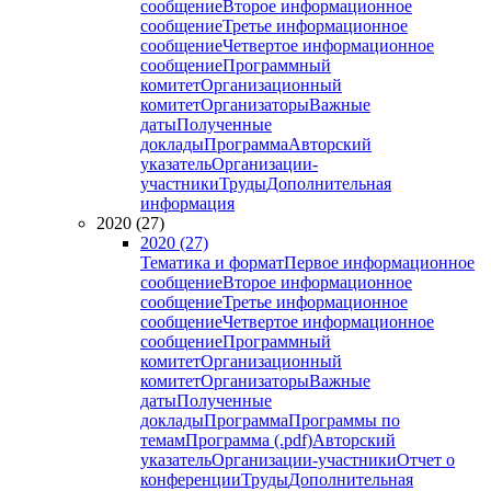
сообщение
Второе информационное
сообщение
Третье информационное
сообщение
Четвертое информационное
сообщение
Программный
комитет
Организационный
комитет
Организаторы
Важные
даты
Полученные
доклады
Программа
Авторский
указатель
Организации-
участники
Труды
Дополнительная
информация
2020 (27)
2020 (27)
Тематика и формат
Первое информационное
сообщение
Второе информационное
сообщение
Третье информационное
сообщение
Четвертое информационное
сообщение
Программный
комитет
Организационный
комитет
Организаторы
Важные
даты
Полученные
доклады
Программа
Программы по
темам
Программа (.pdf)
Авторский
указатель
Организации-участники
Отчет о
конференции
Труды
Дополнительная