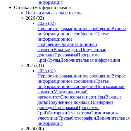
информация
Оптика атмосферы и океана
Оптика атмосферы и океана
2026 (32)
2026 (32)
Первое информационное сообщение
Второе
информационное сообщение
Третье
информационное
сообщение
Организационный
комитет
Важные даты
Полученные
доклады
Программа
Программа
(.pdf)
Труды
Дополнительная информация
2025 (31)
2025 (31)
Первое информационное сообщение
Второе
информационное сообщение
Третье
информационное сообщение
Программный
комитет
Международный
оргкомитет
Спонсоры и партнёры
Важные
даты
Полученные доклады
Пленарные
доклады
Программа
Программа
(.pdf)
Авторский указатель
Организации-
участники
Труды
Фотографии
Дополнительная
информация
2024 (30)