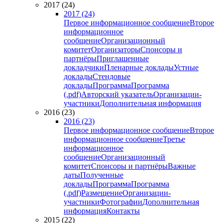
2017 (24)
2017 (24)
Первое информационное сообщение
Второе
информационное
сообщение
Организационный
комитет
Организаторы
Спонсоры и
партнёры
Приглашенные
докладчики
Пленарные доклады
Устные
доклады
Стендовые
доклады
Программа
Программа
(.pdf)
Авторский указатель
Организации-
участники
Дополнительная информация
2016 (23)
2016 (23)
Первое информационное сообщение
Второе
информационное сообщение
Третье
информационное
сообщение
Организационный
комитет
Спонсоры и партнёры
Важные
даты
Полученные
доклады
Программа
Программа
(.pdf)
Размещение
Организации-
участники
Фотографии
Дополнительная
информация
Контакты
2015 (22)