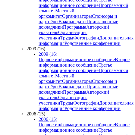
информационное сообщение
Программный
комитет
Местный
оргкомитет
Организаторы
Спонсоры и
партнёры
Важные даты
Приглашенные
докладчики
Программа
Авторский
указатель
Организации-
участники
Труды
Фотографии
Дополнительная
информация
Родственные конференции
2009 (16)
2009 (16)
Первое информационное сообщение
Второе
информационное сообщение
Третье
информационное сообщение
Программный
комитет
Местный
оргкомитет
Организаторы
Спонсоры и
партнёры
Важные даты
Приглашенные
докладчики
Программа
Авторский
указатель
Организации-
участники
Труды
Фотографии
Дополнительная
информация
Родственные конференции
2006 (15)
2006 (15)
Первое информационное сообщение
Второе
информационное сообщение
Третье