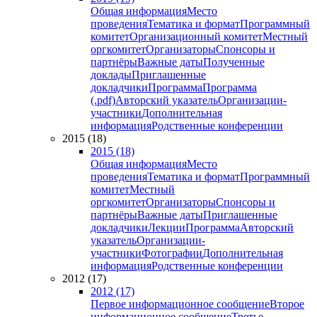
Общая информация
Место
проведения
Тематика и формат
Программный
комитет
Организационный комитет
Местный
оргкомитет
Организаторы
Спонсоры и
партнёры
Важные даты
Полученные
доклады
Приглашенные
докладчики
Программа
Программа
(.pdf)
Авторский указатель
Организации-
участники
Дополнительная
информация
Родственные конференции
2015 (18)
2015 (18)
Общая информация
Место
проведения
Тематика и формат
Программный
комитет
Местный
оргкомитет
Организаторы
Спонсоры и
партнёры
Важные даты
Приглашенные
докладчики
Лекции
Программа
Авторский
указатель
Организации-
участники
Фотографии
Дополнительная
информация
Родственные конференции
2012 (17)
2012 (17)
Первое информационное сообщение
Второе
информационное сообщение
Третье