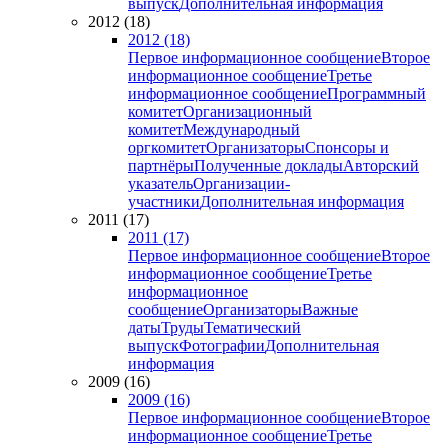
выпуск
Дополнительная информация
2012 (18)
2012 (18)
Первое информационное сообщение
Второе
информационное сообщение
Третье
информационное сообщение
Программный
комитет
Организационный
комитет
Международный
оргкомитет
Организаторы
Спонсоры и
партнёры
Полученные доклады
Авторский
указатель
Организации-
участники
Дополнительная информация
2011 (17)
2011 (17)
Первое информационное сообщение
Второе
информационное сообщение
Третье
информационное
сообщение
Организаторы
Важные
даты
Труды
Тематический
выпуск
Фотографии
Дополнительная
информация
2009 (16)
2009 (16)
Первое информационное сообщение
Второе
информационное сообщение
Третье