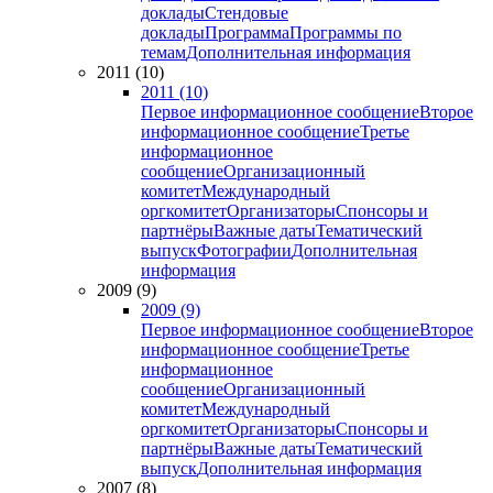
доклады
Стендовые
доклады
Программа
Программы по
темам
Дополнительная информация
2011 (10)
2011 (10)
Первое информационное сообщение
Второе
информационное сообщение
Третье
информационное
сообщение
Организационный
комитет
Международный
оргкомитет
Организаторы
Спонсоры и
партнёры
Важные даты
Тематический
выпуск
Фотографии
Дополнительная
информация
2009 (9)
2009 (9)
Первое информационное сообщение
Второе
информационное сообщение
Третье
информационное
сообщение
Организационный
комитет
Международный
оргкомитет
Организаторы
Спонсоры и
партнёры
Важные даты
Тематический
выпуск
Дополнительная информация
2007 (8)