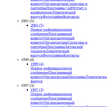
комитет
Организаторы
Спонсоры и
партнёры
Программа (.pdf)
Отчет о
конференции
Тематический
выпуск
Фотографии
Контакты
2001 (5)
2001 (5)
Первое информационное
сообщение
Программный
комитет
Организационный
комитет
Организаторы
Спонсоры и
партнёры
Программа
Авторский
указатель
Тематический
выпуск
Фотографии
Контакты
1999 (4)
1999 (4)
Первое информационное
сообщение
Программный
комитет
Организаторы
Программа
Тематически
выпуск
1997 (3)
1997 (3)
Первое информационное
сообщение
Программный
комитет
Организационный
комитет
Организаторы
Программа
Тематически