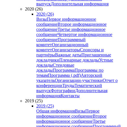
выпуск
Дополнительная информация
2020 (26)
2020 (26)
Визы
Первое информационное
сообщение
Второе информационное
сообщение
Третье информационное
сообщение
Четвертое информационное
сообщение
Программный
комитет
Организационный
комитет
Организаторы
Спонсоры и
партнёры
Важные даты
Приглашенные
докладчики
Пленарные доклады
Устные
доклады
Стендовые
доклады
Программа
Программы по
темам
Программа (.pdf)
Авторский
указатель
Организации-участники
Отчет о
конференции
Труды
Тематический
выпуск
Фотографии
Дополнительная
информация
Контакты
2019 (25)
2019 (25)
Общая информация
Визы
Первое
информационное сообщение
Второе
информационное сообщение
Третье
информационное сообщение
Программный