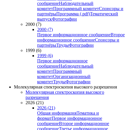
сообщение
Наблюдательный
комитет
Программный комитет
Спонсоры и
партнёры
Программа (.pdf)
Тематический
выпуск
Фотографии
2000 (7)
2000 (7)
Первое информационное сообщение
Второе
информационное сообщение
Спонсоры и
партнёры
Труды
Фотографии
1999 (6)
1999 (6)
Первое информационное
сообщение
Наблюдательный
комитет
Программный
комитет
Организационный
комитет
Труды
Фотографии
Молекулярная спектроскопия высокого разрешения
Молекулярная спектроскопия высокого
разрешения
2026 (21)
2026 (21)
Общая информация
Тематика и
формат
Первое информационное
сообщение
Второе информационное
сообщение
Третье информационное