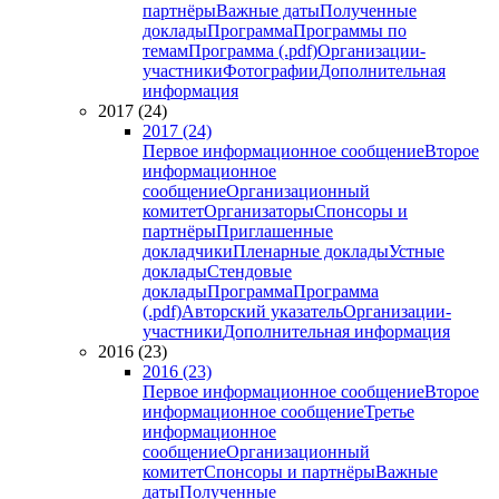
партнёры
Важные даты
Полученные
доклады
Программа
Программы по
темам
Программа (.pdf)
Организации-
участники
Фотографии
Дополнительная
информация
2017 (24)
2017 (24)
Первое информационное сообщение
Второе
информационное
сообщение
Организационный
комитет
Организаторы
Спонсоры и
партнёры
Приглашенные
докладчики
Пленарные доклады
Устные
доклады
Стендовые
доклады
Программа
Программа
(.pdf)
Авторский указатель
Организации-
участники
Дополнительная информация
2016 (23)
2016 (23)
Первое информационное сообщение
Второе
информационное сообщение
Третье
информационное
сообщение
Организационный
комитет
Спонсоры и партнёры
Важные
даты
Полученные