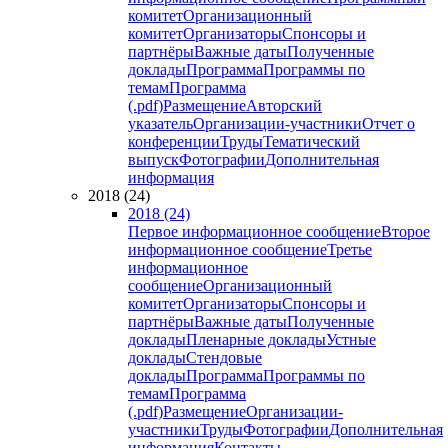
комитет
Организационный
комитет
Организаторы
Спонсоры и
партнёры
Важные даты
Полученные
доклады
Программа
Программы по
темам
Программа
(.pdf)
Размещение
Авторский
указатель
Организации-участники
Отчет о
конференции
Труды
Тематический
выпуск
Фотографии
Дополнительная
информация
2018 (24)
2018 (24)
Первое информационное сообщение
Второе
информационное сообщение
Третье
информационное
сообщение
Организационный
комитет
Организаторы
Спонсоры и
партнёры
Важные даты
Полученные
доклады
Пленарные доклады
Устные
доклады
Стендовые
доклады
Программа
Программы по
темам
Программа
(.pdf)
Размещение
Организации-
участники
Труды
Фотографии
Дополнительная
информация
Контакты