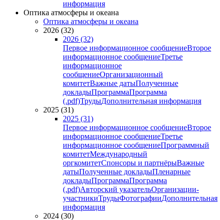
информация
Оптика атмосферы и океана
Оптика атмосферы и океана
2026 (32)
2026 (32)
Первое информационное сообщение
Второе
информационное сообщение
Третье
информационное
сообщение
Организационный
комитет
Важные даты
Полученные
доклады
Программа
Программа
(.pdf)
Труды
Дополнительная информация
2025 (31)
2025 (31)
Первое информационное сообщение
Второе
информационное сообщение
Третье
информационное сообщение
Программный
комитет
Международный
оргкомитет
Спонсоры и партнёры
Важные
даты
Полученные доклады
Пленарные
доклады
Программа
Программа
(.pdf)
Авторский указатель
Организации-
участники
Труды
Фотографии
Дополнительная
информация
2024 (30)