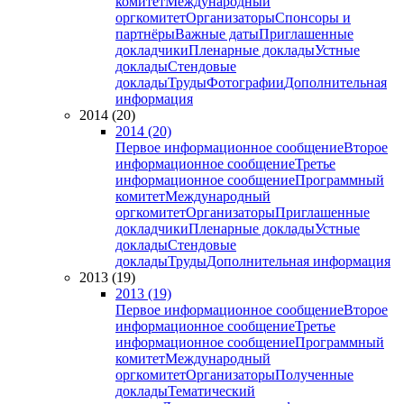
комитет
Международный
оргкомитет
Организаторы
Спонсоры и
партнёры
Важные даты
Приглашенные
докладчики
Пленарные доклады
Устные
доклады
Стендовые
доклады
Труды
Фотографии
Дополнительная
информация
2014 (20)
2014 (20)
Первое информационное сообщение
Второе
информационное сообщение
Третье
информационное сообщение
Программный
комитет
Международный
оргкомитет
Организаторы
Приглашенные
докладчики
Пленарные доклады
Устные
доклады
Стендовые
доклады
Труды
Дополнительная информация
2013 (19)
2013 (19)
Первое информационное сообщение
Второе
информационное сообщение
Третье
информационное сообщение
Программный
комитет
Международный
оргкомитет
Организаторы
Полученные
доклады
Тематический