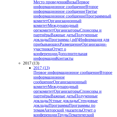
Место проведения
Визы
Первое
информационное сообщение
Второе
информационное сообщение
Третье
информационное сообщение
Программный
комитет
Организационный
комитет
Международный
оргкомитет
Организаторы
Спонсоры и
партнёры
Важные даты
Полученные
доклады
Программа (.pdf)
Информация для
прибывающих
Размещение
Организации-
участники
Отчет о
конференции
Дополнительная
информация
Контакты
2017 (13)
2017 (13)
Первое информационное сообщение
Второе
информационное
сообщение
Организационный
комитет
Международный
оргкомитет
Организаторы
Спонсоры и
партнёры
Важные даты
Полученные
доклады
Устные доклады
Стендовые
доклады
Программа
Программы по
темам
Авторский указатель
Отчет о
конференции
Труды
Тематический