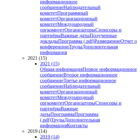
информационное
сообщение
Наблюдательный
комитет
Программный
комитет
Организационный
комитет
Международный
оргкомитет
Организаторы
Спонсоры и
партнёры
Важные даты
Полученные
доклады
Программа (.pdf)
Размещение
Отчет о
конференции
Труды
Дополнительная
информация
2021 (15)
2021 (15)
Общая информация
Первое информационное
сообщение
Второе информационное
сообщение
Третье информационное
сообщение
Наблюдательный
комитет
Организационный
комитет
Международный
оргкомитет
Организаторы
Спонсоры и
партнёры
Важные
даты
Программа
Программа
(.pdf)
Труды
Дополнительная
информация
Контакты
2019 (14)
2019 (14)