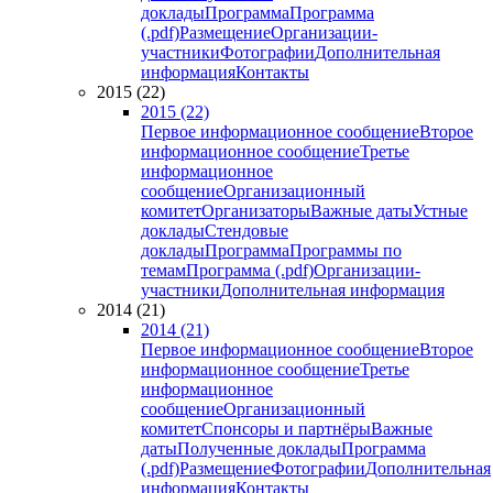
доклады
Программа
Программа
(.pdf)
Размещение
Организации-
участники
Фотографии
Дополнительная
информация
Контакты
2015 (22)
2015 (22)
Первое информационное сообщение
Второе
информационное сообщение
Третье
информационное
сообщение
Организационный
комитет
Организаторы
Важные даты
Устные
доклады
Стендовые
доклады
Программа
Программы по
темам
Программа (.pdf)
Организации-
участники
Дополнительная информация
2014 (21)
2014 (21)
Первое информационное сообщение
Второе
информационное сообщение
Третье
информационное
сообщение
Организационный
комитет
Спонсоры и партнёры
Важные
даты
Полученные доклады
Программа
(.pdf)
Размещение
Фотографии
Дополнительная
информация
Контакты