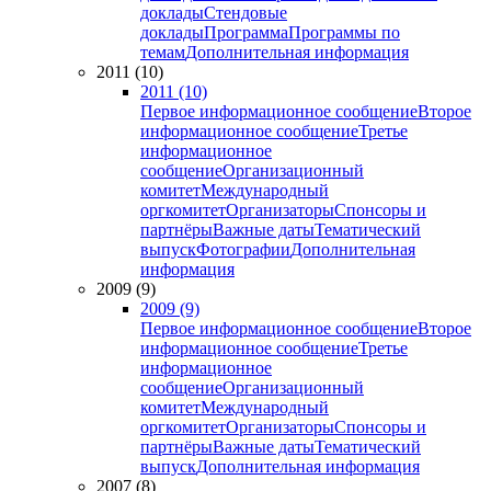
доклады
Стендовые
доклады
Программа
Программы по
темам
Дополнительная информация
2011 (10)
2011 (10)
Первое информационное сообщение
Второе
информационное сообщение
Третье
информационное
сообщение
Организационный
комитет
Международный
оргкомитет
Организаторы
Спонсоры и
партнёры
Важные даты
Тематический
выпуск
Фотографии
Дополнительная
информация
2009 (9)
2009 (9)
Первое информационное сообщение
Второе
информационное сообщение
Третье
информационное
сообщение
Организационный
комитет
Международный
оргкомитет
Организаторы
Спонсоры и
партнёры
Важные даты
Тематический
выпуск
Дополнительная информация
2007 (8)