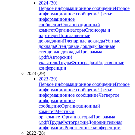
2024 (30)
Первое информационное сообщение
Второе
информационное сообщение
Третье
информационное
сообщение
Организационный
комитет
Организаторы
Спонсоры и
партнёры
Приглашенные
докладчики
Пленарные доклады
Устные
доклады
Стендовые доклады
Заочные
стендовые доклады
Программа
(.pdf)
Авторский
указатель
Труды
Фотографии
Родственные
конференции
2023 (29)
2023 (29)
Первое информационное сообщение
Второе
информационное сообщение
Третье
информационное сообщение
Четвертое
информационное
сообщение
Организационный
комитет
Местный
оргкомитет
Организаторы
Программа
(.pdf)
Труды
Фотографии
Дополнительная
информация
Родственные конференции
2022 (28)