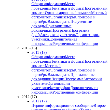
Общая информация
Место
проведения
Тематика и формат
Программный
комитет
Организационный комитет
Местный
оргкомитет
Организаторы
Спонсоры и
партнёры
Важные даты
Полученные
доклады
Приглашенные
докладчики
Программа
Программа
(.pdf)
Авторский указатель
Организации-
участники
Дополнительная
информация
Родственные конференции
2015 (18)
2015 (18)
Общая информация
Место
проведения
Тематика и формат
Программный
комитет
Местный
оргкомитет
Организаторы
Спонсоры и
партнёры
Важные даты
Приглашенные
докладчики
Лекции
Программа
Авторский
указатель
Организации-
участники
Фотографии
Дополнительная
информация
Родственные конференции
2012 (17)
2012 (17)
Первое информационное сообщение
Второе
информационное сообщение
Третье