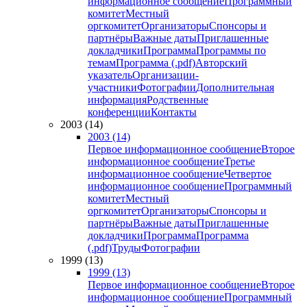
информационное сообщение
Программный
комитет
Местный
оргкомитет
Организаторы
Спонсоры и
партнёры
Важные даты
Приглашенные
докладчики
Программа
Программы по
темам
Программа (.pdf)
Авторский
указатель
Организации-
участники
Фотографии
Дополнительная
информация
Родственные
конференции
Контакты
2003 (14)
2003 (14)
Первое информационное сообщение
Второе
информационное сообщение
Третье
информационное сообщение
Четвертое
информационное сообщение
Программный
комитет
Местный
оргкомитет
Организаторы
Спонсоры и
партнёры
Важные даты
Приглашенные
докладчики
Программа
Программа
(.pdf)
Труды
Фотографии
1999 (13)
1999 (13)
Первое информационное сообщение
Второе
информационное сообщение
Программный