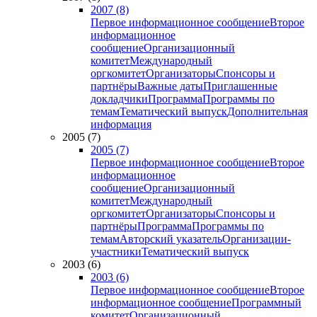
2007 (8)
Первое информационное сообщение
Второе
информационное
сообщение
Организационный
комитет
Международный
оргкомитет
Организаторы
Спонсоры и
партнёры
Важные даты
Приглашенные
докладчики
Программа
Программы по
темам
Тематический выпуск
Дополнительная
информация
2005 (7)
2005 (7)
Первое информационное сообщение
Второе
информационное
сообщение
Организационный
комитет
Международный
оргкомитет
Организаторы
Спонсоры и
партнёры
Программа
Программы по
темам
Авторский указатель
Организации-
участники
Тематический выпуск
2003 (6)
2003 (6)
Первое информационное сообщение
Второе
информационное сообщение
Программный
комитет
Организационный