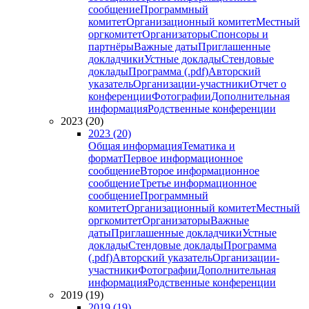
сообщение
Программный
комитет
Организационный комитет
Местный
оргкомитет
Организаторы
Спонсоры и
партнёры
Важные даты
Приглашенные
докладчики
Устные доклады
Стендовые
доклады
Программа (.pdf)
Авторский
указатель
Организации-участники
Отчет о
конференции
Фотографии
Дополнительная
информация
Родственные конференции
2023 (20)
2023 (20)
Общая информация
Тематика и
формат
Первое информационное
сообщение
Второе информационное
сообщение
Третье информационное
сообщение
Программный
комитет
Организационный комитет
Местный
оргкомитет
Организаторы
Важные
даты
Приглашенные докладчики
Устные
доклады
Стендовые доклады
Программа
(.pdf)
Авторский указатель
Организации-
участники
Фотографии
Дополнительная
информация
Родственные конференции
2019 (19)
2019 (19)