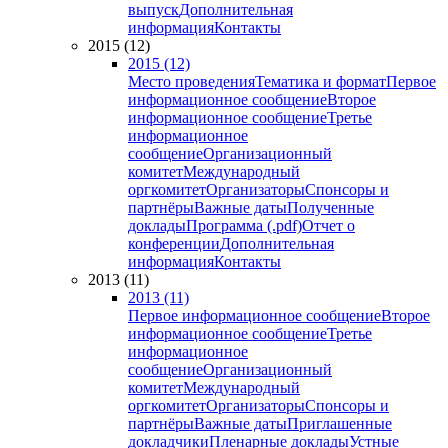
выпуск
Дополнительная
информация
Контакты
2015 (12)
2015 (12)
Место проведения
Тематика и формат
Первое
информационное сообщение
Второе
информационное сообщение
Третье
информационное
сообщение
Организационный
комитет
Международный
оргкомитет
Организаторы
Спонсоры и
партнёры
Важные даты
Полученные
доклады
Программа (.pdf)
Отчет о
конференции
Дополнительная
информация
Контакты
2013 (11)
2013 (11)
Первое информационное сообщение
Второе
информационное сообщение
Третье
информационное
сообщение
Организационный
комитет
Международный
оргкомитет
Организаторы
Спонсоры и
партнёры
Важные даты
Приглашенные
докладчики
Пленарные доклады
Устные