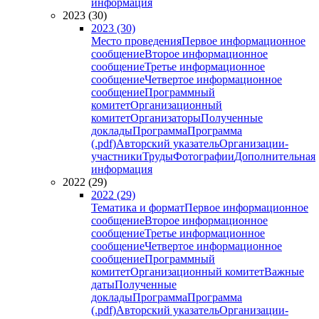
информация
2023 (30)
2023 (30)
Место проведения
Первое информационное
сообщение
Второе информационное
сообщение
Третье информационное
сообщение
Четвертое информационное
сообщение
Программный
комитет
Организационный
комитет
Организаторы
Полученные
доклады
Программа
Программа
(.pdf)
Авторский указатель
Организации-
участники
Труды
Фотографии
Дополнительная
информация
2022 (29)
2022 (29)
Тематика и формат
Первое информационное
сообщение
Второе информационное
сообщение
Третье информационное
сообщение
Четвертое информационное
сообщение
Программный
комитет
Организационный комитет
Важные
даты
Полученные
доклады
Программа
Программа
(.pdf)
Авторский указатель
Организации-