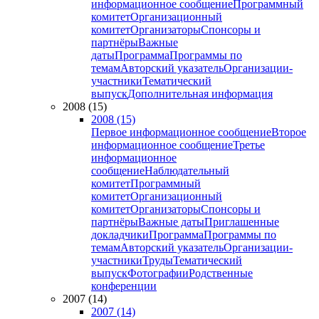
информационное сообщение
Программный
комитет
Организационный
комитет
Организаторы
Спонсоры и
партнёры
Важные
даты
Программа
Программы по
темам
Авторский указатель
Организации-
участники
Тематический
выпуск
Дополнительная информация
2008 (15)
2008 (15)
Первое информационное сообщение
Второе
информационное сообщение
Третье
информационное
сообщение
Наблюдательный
комитет
Программный
комитет
Организационный
комитет
Организаторы
Спонсоры и
партнёры
Важные даты
Приглашенные
докладчики
Программа
Программы по
темам
Авторский указатель
Организации-
участники
Труды
Тематический
выпуск
Фотографии
Родственные
конференции
2007 (14)
2007 (14)