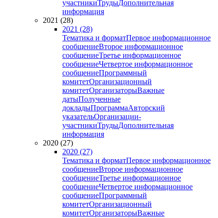
участники
Труды
Дополнительная
информация
2021 (28)
2021 (28)
Тематика и формат
Первое информационное
сообщение
Второе информационное
сообщение
Третье информационное
сообщение
Четвертое информационное
сообщение
Программный
комитет
Организационный
комитет
Организаторы
Важные
даты
Полученные
доклады
Программа
Авторский
указатель
Организации-
участники
Труды
Дополнительная
информация
2020 (27)
2020 (27)
Тематика и формат
Первое информационное
сообщение
Второе информационное
сообщение
Третье информационное
сообщение
Четвертое информационное
сообщение
Программный
комитет
Организационный
комитет
Организаторы
Важные