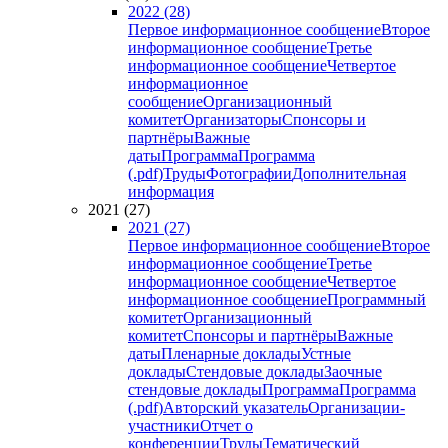
2022 (28)
Первое информационное сообщение
Второе
информационное сообщение
Третье
информационное сообщение
Четвертое
информационное
сообщение
Организационный
комитет
Организаторы
Спонсоры и
партнёры
Важные
даты
Программа
Программа
(.pdf)
Труды
Фотографии
Дополнительная
информация
2021 (27)
2021 (27)
Первое информационное сообщение
Второе
информационное сообщение
Третье
информационное сообщение
Четвертое
информационное сообщение
Программный
комитет
Организационный
комитет
Спонсоры и партнёры
Важные
даты
Пленарные доклады
Устные
доклады
Стендовые доклады
Заочные
стендовые доклады
Программа
Программа
(.pdf)
Авторский указатель
Организации-
участники
Отчет о
конференции
Труды
Тематический