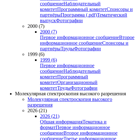
сообщение
Наблюдательный
комитет
Программный комитет
Спонсоры и
партнёры
Программа (.pdf)
Тематический
выпуск
Фотографии
2000 (7)
2000 (7)
Первое информационное сообщение
Второе
информационное сообщение
Спонсоры и
партнёры
Труды
Фотографии
1999 (6)
1999 (6)
Первое информационное
сообщение
Наблюдательный
комитет
Программный
комитет
Организационный
комитет
Труды
Фотографии
Молекулярная спектроскопия высокого разрешения
Молекулярная спектроскопия высокого
разрешения
2026 (21)
2026 (21)
Общая информация
Тематика и
формат
Первое информационное
сообщение
Второе информационное
сообщение
Третье информационное