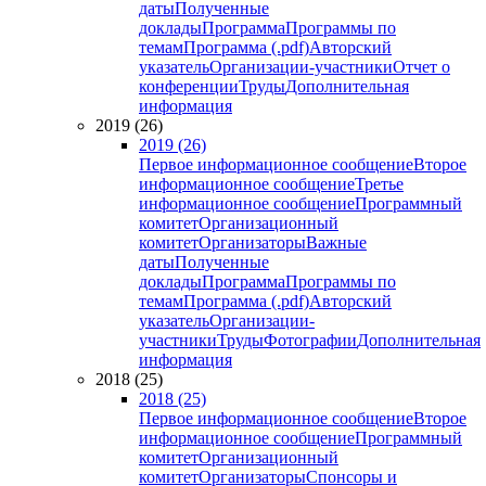
даты
Полученные
доклады
Программа
Программы по
темам
Программа (.pdf)
Авторский
указатель
Организации-участники
Отчет о
конференции
Труды
Дополнительная
информация
2019 (26)
2019 (26)
Первое информационное сообщение
Второе
информационное сообщение
Третье
информационное сообщение
Программный
комитет
Организационный
комитет
Организаторы
Важные
даты
Полученные
доклады
Программа
Программы по
темам
Программа (.pdf)
Авторский
указатель
Организации-
участники
Труды
Фотографии
Дополнительная
информация
2018 (25)
2018 (25)
Первое информационное сообщение
Второе
информационное сообщение
Программный
комитет
Организационный
комитет
Организаторы
Спонсоры и