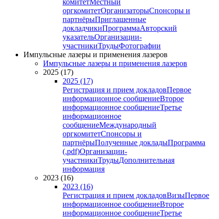
комитет
Местный
оргкомитет
Организаторы
Спонсоры и
партнёры
Приглашенные
докладчики
Программа
Авторский
указатель
Организации-
участники
Труды
Фотографии
Импульсные лазеры и применения лазеров
Импульсные лазеры и применения лазеров
2025 (17)
2025 (17)
Регистрация и прием докладов
Первое
информационное сообщение
Второе
информационное сообщение
Третье
информационное
сообщение
Международный
оргкомитет
Спонсоры и
партнёры
Полученные доклады
Программа
(.pdf)
Организации-
участники
Труды
Дополнительная
информация
2023 (16)
2023 (16)
Регистрация и прием докладов
Визы
Первое
информационное сообщение
Второе
информационное сообщение
Третье