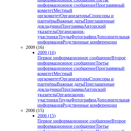
информационное сообщение
Программный
комитет
Местный
оргкомитет
Организаторы
Спонсоры и
партнёры
Важные даты
Приглашенные
докладчики
Программа
Авторский
указатель
Организации-
участники
Труды
Фотографии
Дополнительная
информация
Родственные конференции
2009 (16)
2009 (16)
Первое информационное сообщение
Второе
информационное сообщение
Третье
информационное сообщение
Программный
комитет
Местный
оргкомитет
Организаторы
Спонсоры и
партнёры
Важные даты
Приглашенные
докладчики
Программа
Авторский
указатель
Организации-
участники
Труды
Фотографии
Дополнительная
информация
Родственные конференции
2006 (15)
2006 (15)
Первое информационное сообщение
Второе
информационное сообщение
Третье