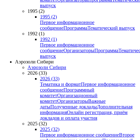
выпуск
1995 (2)
1995 (2)
Первое информационное
сообщение
Программа
Тематический выпуск
1992 (1)
1992 (1)
Первое информационное
сообщение
Организаторы
Программа
Тематиче
выпуск
Аэрозоли Сибири
Аэрозоли Сибири
2026 (33)
2026 (33)
Тематика и формат
Первое информационное
сообщение
Программный
комитет
Организационный
комитет
Организаторы
Важные
даты
Полученные доклады
Дополнительная
информация
Онлайн регистрация, приём
докладов и оплата участия
2025 (32)
2025 (32)
Первое информационное сообщение
Второе