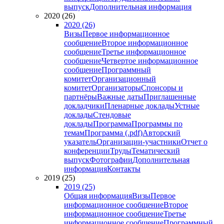
выпуск
Дополнительная информация
2020 (26)
2020 (26)
Визы
Первое информационное
сообщение
Второе информационное
сообщение
Третье информационное
сообщение
Четвертое информационное
сообщение
Программный
комитет
Организационный
комитет
Организаторы
Спонсоры и
партнёры
Важные даты
Приглашенные
докладчики
Пленарные доклады
Устные
доклады
Стендовые
доклады
Программа
Программы по
темам
Программа (.pdf)
Авторский
указатель
Организации-участники
Отчет о
конференции
Труды
Тематический
выпуск
Фотографии
Дополнительная
информация
Контакты
2019 (25)
2019 (25)
Общая информация
Визы
Первое
информационное сообщение
Второе
информационное сообщение
Третье
информационное сообщение
Программный