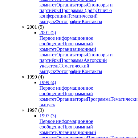
комитет
Организаторы
Спонсоры и
партнёры
Программа (.pdf)
Отчет о
конференции
Тематический
выпуск
Фотографии
Контакты
2001 (5)
2001 (5)
Первое информационное
сообщение
Программный
комитет
Организационный
комитет
Организаторы
Спонсоры и
партнёры
Программа
Авторский
указатель
Тематический
выпуск
Фотографии
Контакты
1999 (4)
1999 (4)
Первое информационное
сообщение
Программный
комитет
Организаторы
Программа
Тематически
выпуск
1997 (3)
1997 (3)
Первое информационное
сообщение
Программный
комитет
Организационный
комитет
Организаторы
Программа
Тематически