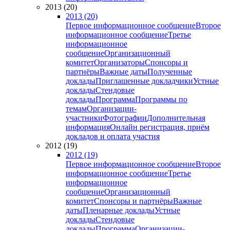
2013 (20)
2013 (20)
Первое информационное сообщение
Второе
информационное сообщение
Третье
информационное
сообщение
Организационный
комитет
Организаторы
Спонсоры и
партнёры
Важные даты
Полученные
доклады
Приглашенные докладчики
Устные
доклады
Стендовые
доклады
Программа
Программы по
темам
Организации-
участники
Фотографии
Дополнительная
информация
Онлайн регистрация, приём
докладов и оплата участия
2012 (19)
2012 (19)
Первое информационное сообщение
Второе
информационное сообщение
Третье
информационное
сообщение
Организационный
комитет
Спонсоры и партнёры
Важные
даты
Пленарные доклады
Устные
доклады
Стендовые
доклады
Программа
Организации-