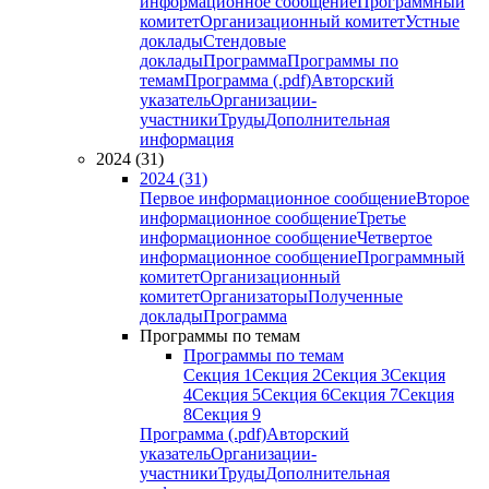
информационное сообщение
Программный
комитет
Организационный комитет
Устные
доклады
Стендовые
доклады
Программа
Программы по
темам
Программа (.pdf)
Авторский
указатель
Организации-
участники
Труды
Дополнительная
информация
2024 (31)
2024 (31)
Первое информационное сообщение
Второе
информационное сообщение
Третье
информационное сообщение
Четвертое
информационное сообщение
Программный
комитет
Организационный
комитет
Организаторы
Полученные
доклады
Программа
Программы по темам
Программы по темам
Секция 1
Секция 2
Секция 3
Секция
4
Секция 5
Секция 6
Секция 7
Секция
8
Секция 9
Программа (.pdf)
Авторский
указатель
Организации-
участники
Труды
Дополнительная