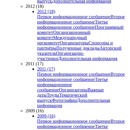
выпуск
Дополнительная информация
2012 (18)
2012 (18)
Первое информационное сообщение
Второе
информационное сообщение
Третье
информационное сообщение
Программный
комитет
Организационный
комитет
Международный
оргкомитет
Организаторы
Спонсоры и
партнёры
Полученные доклады
Авторский
указатель
Организации-
участники
Дополнительная информация
2011 (17)
2011 (17)
Первое информационное сообщение
Второе
информационное сообщение
Третье
информационное
сообщение
Организаторы
Важные
даты
Труды
Тематический
выпуск
Фотографии
Дополнительная
информация
2009 (16)
2009 (16)
Первое информационное сообщение
Второе
информационное сообщение
Третье