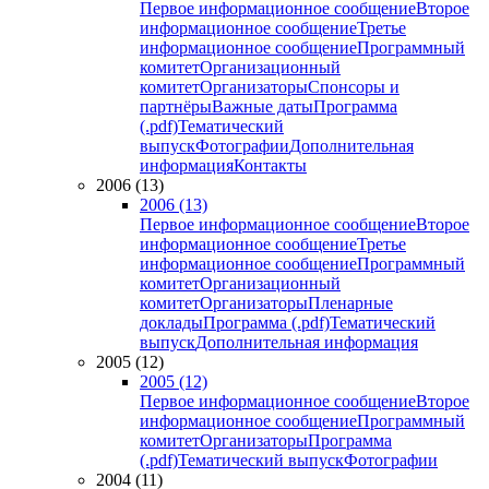
Первое информационное сообщение
Второе
информационное сообщение
Третье
информационное сообщение
Программный
комитет
Организационный
комитет
Организаторы
Спонсоры и
партнёры
Важные даты
Программа
(.pdf)
Тематический
выпуск
Фотографии
Дополнительная
информация
Контакты
2006 (13)
2006 (13)
Первое информационное сообщение
Второе
информационное сообщение
Третье
информационное сообщение
Программный
комитет
Организационный
комитет
Организаторы
Пленарные
доклады
Программа (.pdf)
Тематический
выпуск
Дополнительная информация
2005 (12)
2005 (12)
Первое информационное сообщение
Второе
информационное сообщение
Программный
комитет
Организаторы
Программа
(.pdf)
Тематический выпуск
Фотографии
2004 (11)