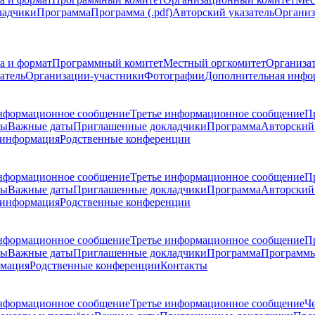
ладчики
Программа
Программа (.pdf)
Авторский указатель
Организ
а и формат
Программный комитет
Местный оргкомитет
Организа
атель
Организации-участники
Фотографии
Дополнительная инфо
нформационное сообщение
Третье информационное сообщение
П
ры
Важные даты
Приглашенные докладчики
Программа
Авторский 
 информация
Родственные конференции
нформационное сообщение
Третье информационное сообщение
П
ры
Важные даты
Приглашенные докладчики
Программа
Авторский 
 информация
Родственные конференции
нформационное сообщение
Третье информационное сообщение
П
ры
Важные даты
Приглашенные докладчики
Программа
Программы
рмация
Родственные конференции
Контакты
нформационное сообщение
Третье информационное сообщение
Ч