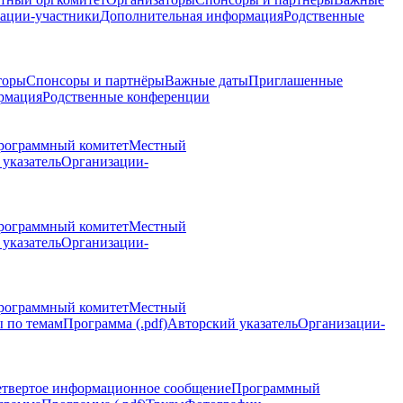
ации-участники
Дополнительная информация
Родственные
торы
Спонсоры и партнёры
Важные даты
Приглашенные
рмация
Родственные конференции
рограммный комитет
Местный
указатель
Организации-
рограммный комитет
Местный
указатель
Организации-
рограммный комитет
Местный
 по темам
Программа (.pdf)
Авторский указатель
Организации-
етвертое информационное сообщение
Программный