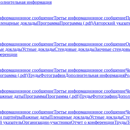
олнительная информация
нформационное сообщение
Третье информационное сообщение
П
ленарные доклады
Программа
Программа (.pdf)
Авторский указат
нформационное сообщение
Третье информационное сообщение
О
ые доклады
Устные доклады
Стендовые доклады
Заочные стендов
ференции
нформационное сообщение
Третье информационное сообщение
Ч
ограмма (.pdf)
Труды
Фотографии
Дополнительная информация
Ро
нформационное сообщение
Третье информационное сообщение
Ч
ажные даты
Программа
Программа (.pdf)
Труды
Фотографии
Допол
нформационное сообщение
Третье информационное сообщение
Ч
и партнёры
Важные даты
Пленарные доклады
Устные доклады
Сте
 указатель
Организации-участники
Отчет о конференции
Труды
Т