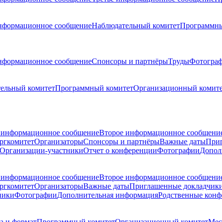
нформационное сообщение
Наблюдательный комитет
Программны
нформационное сообщение
Спонсоры и партнёры
Труды
Фотогра
ельный комитет
Программный комитет
Организационный комит
 информационное сообщение
Второе информационное сообщени
ргкомитет
Организаторы
Спонсоры и партнёры
Важные даты
При
Организации-участники
Отчет о конференции
Фотографии
Допол
 информационное сообщение
Второе информационное сообщени
ргкомитет
Организаторы
Важные даты
Приглашенные докладчик
ники
Фотографии
Дополнительная информация
Родственные кон
а и формат
Программный комитет
Организационный комитет
Мес