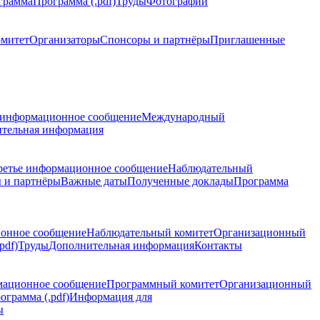
грамма
Программа (.pdf)
Труды
Фотографии
омитет
Организаторы
Спонсоры и партнёры
Приглашенные
 информационное сообщение
Международный
тельная информация
ретье информационное сообщение
Наблюдательный
 и партнёры
Важные даты
Полученные доклады
Программа
ионное сообщение
Наблюдательный комитет
Организационный
pdf)
Труды
Дополнительная информация
Контакты
мационное сообщение
Программный комитет
Организационный
ограмма (.pdf)
Информация для
ы