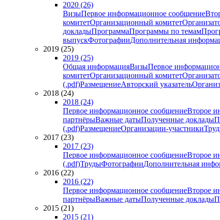
2020 (26)
Визы
Первое информационное сообщение
Вто
комитет
Организационный комитет
Организат
доклады
Программа
Программы по темам
Прогр
выпуск
Фотографии
Дополнительная информа
2019 (25)
2019 (25)
Общая информация
Визы
Первое информацион
комитет
Организационный комитет
Организат
(.pdf)
Размещение
Авторский указатель
Организ
2018 (24)
2018 (24)
Первое информационное сообщение
Второе и
партнёры
Важные даты
Полученные доклады
П
(.pdf)
Размещение
Организации-участники
Тру
2017 (23)
2017 (23)
Первое информационное сообщение
Второе и
(.pdf)
Труды
Фотографии
Дополнительная инфо
2016 (22)
2016 (22)
Первое информационное сообщение
Второе и
партнёры
Важные даты
Полученные доклады
П
2015 (21)
2015 (21)