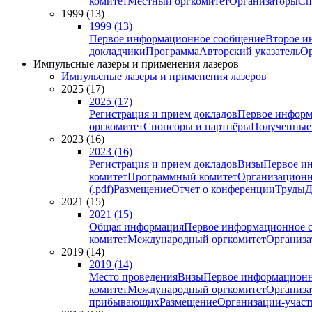
комитет
Местный оргкомитет
Организаторы
Сп
1999 (13)
1999 (13)
Первое информационное сообщение
Второе и
докладчики
Программа
Авторский указатель
Ор
Импульсные лазеры и применения лазеров
Импульсные лазеры и применения лазеров
2025 (17)
2025 (17)
Регистрация и прием докладов
Первое информ
оргкомитет
Спонсоры и партнёры
Полученные
2023 (16)
2023 (16)
Регистрация и прием докладов
Визы
Первое и
комитет
Программный комитет
Организационн
(.pdf)
Размещение
Отчет о конференции
Труды
Д
2021 (15)
2021 (15)
Общая информация
Первое информационное 
комитет
Международный оргкомитет
Организа
2019 (14)
2019 (14)
Место проведения
Визы
Первое информационн
комитет
Международный оргкомитет
Организа
прибывающих
Размещение
Организации-учас