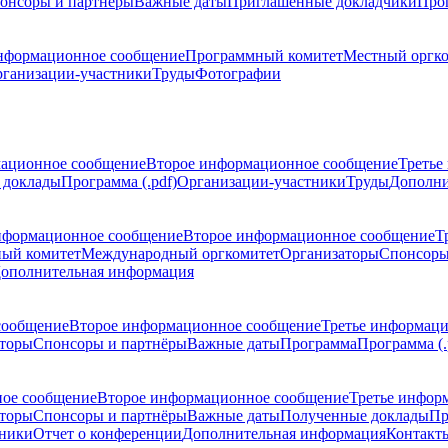
онсоры и партнёры
Важные даты
Приглашенные докладчики
Про
нформационное сообщение
Программный комитет
Местный оргк
ганизации-участники
Труды
Фотографии
ационное сообщение
Второе информационное сообщение
Третье
 доклады
Программа (.pdf)
Организации-участники
Труды
Дополни
нформационное сообщение
Второе информационное сообщение
Т
ый комитет
Международный оргкомитет
Организаторы
Спонсоры
ополнительная информация
сообщение
Второе информационное сообщение
Третье информац
торы
Спонсоры и партнёры
Важные даты
Программа
Программа (.
ое сообщение
Второе информационное сообщение
Третье инфор
торы
Спонсоры и партнёры
Важные даты
Полученные доклады
Пр
тники
Отчет о конференции
Дополнительная информация
Контакт