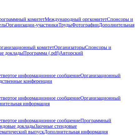
рограммный комитет
Международный оргкомитет
Спонсоры и
ель
Организации-участники
Труды
Фотографии
Дополнительная
рганизационный комитет
Организаторы
Спонсоры и
ые доклады
Программа (.pdf)
Авторский
етвертое информационное сообщение
Организационный
дственные конференции
етвертое информационное сообщение
Организационный
нительная информация
етвертое информационное сообщение
Программный
ндовые доклады
Заочные стендовые
ематический выпуск
Дополнительная информация