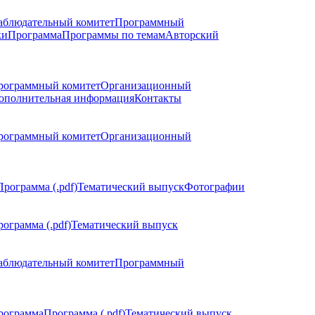
аблюдательный комитет
Программный
ки
Программа
Программы по темам
Авторский
рограммный комитет
Организационный
ополнительная информация
Контакты
рограммный комитет
Организационный
Программа (.pdf)
Тематический выпуск
Фотографии
ограмма (.pdf)
Тематический выпуск
аблюдательный комитет
Программный
рограмма
Программа (.pdf)
Тематический выпуск