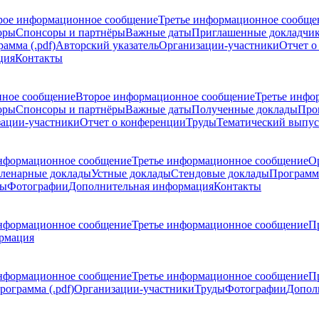
рое информационное сообщение
Третье информационное сообще
оры
Спонсоры и партнёры
Важные даты
Приглашенные докладчи
амма (.pdf)
Авторский указатель
Организации-участники
Отчет о
ция
Контакты
ное сообщение
Второе информационное сообщение
Третье инфо
оры
Спонсоры и партнёры
Важные даты
Полученные доклады
Про
ации-участники
Отчет о конференции
Труды
Тематический выпус
нформационное сообщение
Третье информационное сообщение
О
ленарные доклады
Устные доклады
Стендовые доклады
Программ
ды
Фотографии
Дополнительная информация
Контакты
нформационное сообщение
Третье информационное сообщение
П
рмация
нформационное сообщение
Третье информационное сообщение
П
рограмма (.pdf)
Организации-участники
Труды
Фотографии
Допол