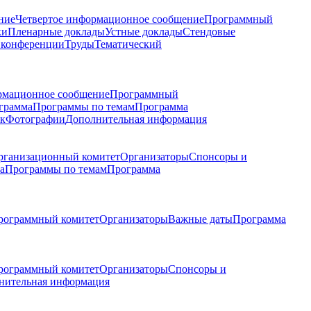
ние
Четвертое информационное сообщение
Программный
ки
Пленарные доклады
Устные доклады
Стендовые
 конференции
Труды
Тематический
рмационное сообщение
Программный
грамма
Программы по темам
Программа
к
Фотографии
Дополнительная информация
рганизационный комитет
Организаторы
Спонсоры и
а
Программы по темам
Программа
рограммный комитет
Организаторы
Важные даты
Программа
рограммный комитет
Организаторы
Спонсоры и
нительная информация