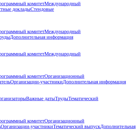
рограммный комитет
Международный
стные доклады
Стендовые
рограммный комитет
Международный
руды
Дополнительная информация
рограммный комитет
Международный
рограммный комитет
Организационный
атель
Организации-участники
Дополнительная информация
рганизаторы
Важные даты
Труды
Тематический
рограммный комитет
Организационный
ь
Организации-участники
Тематический выпуск
Дополнительная