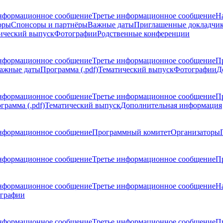
нформационное сообщение
Третье информационное сообщение
Н
оры
Спонсоры и партнёры
Важные даты
Приглашенные докладчи
ический выпуск
Фотографии
Родственные конференции
нформационное сообщение
Третье информационное сообщение
П
ажные даты
Программа (.pdf)
Тематический выпуск
Фотографии
Д
нформационное сообщение
Третье информационное сообщение
П
грамма (.pdf)
Тематический выпуск
Дополнительная информация
нформационное сообщение
Программный комитет
Организаторы
нформационное сообщение
Третье информационное сообщение
Пр
нформационное сообщение
Третье информационное сообщение
Н
графии
нформационное сообщение
Третье информационное сообщение
П