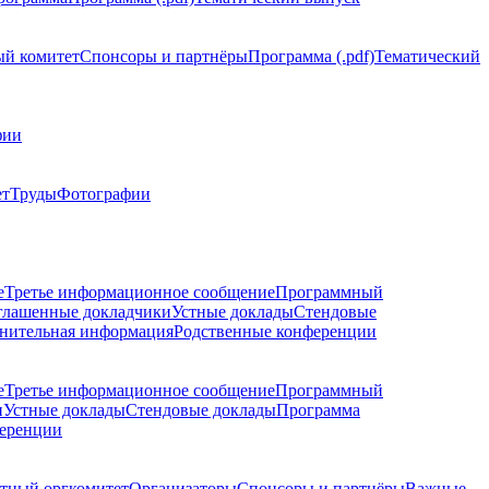
й комитет
Спонсоры и партнёры
Программа (.pdf)
Тематический
фии
ет
Труды
Фотографии
е
Третье информационное сообщение
Программный
глашенные докладчики
Устные доклады
Стендовые
нительная информация
Родственные конференции
е
Третье информационное сообщение
Программный
и
Устные доклады
Стендовые доклады
Программа
ференции
тный оргкомитет
Организаторы
Спонсоры и партнёры
Важные