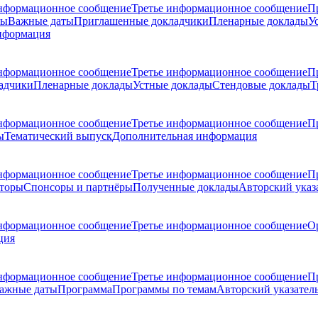
нформационное сообщение
Третье информационное сообщение
П
ры
Важные даты
Приглашенные докладчики
Пленарные доклады
У
нформация
нформационное сообщение
Третье информационное сообщение
П
адчики
Пленарные доклады
Устные доклады
Стендовые доклады
Т
нформационное сообщение
Третье информационное сообщение
П
ы
Тематический выпуск
Дополнительная информация
нформационное сообщение
Третье информационное сообщение
П
торы
Спонсоры и партнёры
Полученные доклады
Авторский указ
нформационное сообщение
Третье информационное сообщение
О
ция
нформационное сообщение
Третье информационное сообщение
П
ажные даты
Программа
Программы по темам
Авторский указател