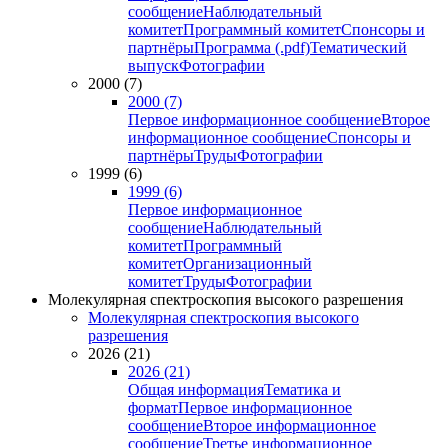
сообщение
Наблюдательный
комитет
Программный комитет
Спонсоры и
партнёры
Программа (.pdf)
Тематический
выпуск
Фотографии
2000 (7)
2000 (7)
Первое информационное сообщение
Второе
информационное сообщение
Спонсоры и
партнёры
Труды
Фотографии
1999 (6)
1999 (6)
Первое информационное
сообщение
Наблюдательный
комитет
Программный
комитет
Организационный
комитет
Труды
Фотографии
Молекулярная спектроскопия высокого разрешения
Молекулярная спектроскопия высокого
разрешения
2026 (21)
2026 (21)
Общая информация
Тематика и
формат
Первое информационное
сообщение
Второе информационное
сообщение
Третье информационное