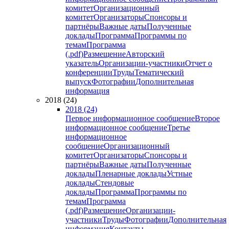
комитет
Организационный
комитет
Организаторы
Спонсоры и
партнёры
Важные даты
Полученные
доклады
Программа
Программы по
темам
Программа
(.pdf)
Размещение
Авторский
указатель
Организации-участники
Отчет о
конференции
Труды
Тематический
выпуск
Фотографии
Дополнительная
информация
2018 (24)
2018 (24)
Первое информационное сообщение
Второе
информационное сообщение
Третье
информационное
сообщение
Организационный
комитет
Организаторы
Спонсоры и
партнёры
Важные даты
Полученные
доклады
Пленарные доклады
Устные
доклады
Стендовые
доклады
Программа
Программы по
темам
Программа
(.pdf)
Размещение
Организации-
участники
Труды
Фотографии
Дополнительная
информация
Контакты