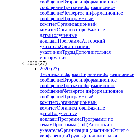
сообщение
Второе информационное
сообщение
Третье информационное
сообщение
Четвертое информационное
сообщение
Программный
комитет
Организационный
комитет
Организаторы
Важные
даты
Полученные
доклады
Программа
Авторский
указатель
Организации-
участники
Труды
Дополнительная
информация
2020 (27)
2020 (27)
Тематика и формат
Первое информационное
сообщение
Второе информационное
сообщение
Третье информационное
сообщение
Четвертое информационное
сообщение
Программный
комитет
Организационный
комитет
Организаторы
Важные
даты
Полученные
доклады
Программа
Программы по
темам
Программа (.pdf)
Авторский
указатель
Организации-участники
Отчет о
конференции
Труды
Дополнительная