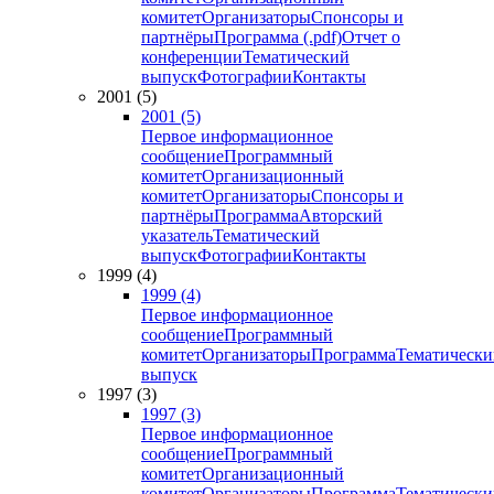
комитет
Организаторы
Спонсоры и
партнёры
Программа (.pdf)
Отчет о
конференции
Тематический
выпуск
Фотографии
Контакты
2001 (5)
2001 (5)
Первое информационное
сообщение
Программный
комитет
Организационный
комитет
Организаторы
Спонсоры и
партнёры
Программа
Авторский
указатель
Тематический
выпуск
Фотографии
Контакты
1999 (4)
1999 (4)
Первое информационное
сообщение
Программный
комитет
Организаторы
Программа
Тематически
выпуск
1997 (3)
1997 (3)
Первое информационное
сообщение
Программный
комитет
Организационный
комитет
Организаторы
Программа
Тематически