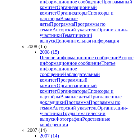
информационное сообщение
Программный
комитет
Организационный
комитет
Организаторы
Спонсоры и
партнёры
Важные
даты
Программа
Программы по
темам
Авторский указатель
Организации-
участники
Тематический
выпуск
Дополнительная информация
2008 (15)
2008 (15)
Первое информационное сообщение
Второе
информационное сообщение
Третье
информационное
сообщение
Наблюдательный
комитет
Программный
комитет
Организационный
комитет
Организаторы
Спонсоры и
партнёры
Важные даты
Приглашенные
докладчики
Программа
Программы по
темам
Авторский указатель
Организации-
участники
Труды
Тематический
выпуск
Фотографии
Родственные
конференции
2007 (14)
2007 (14)