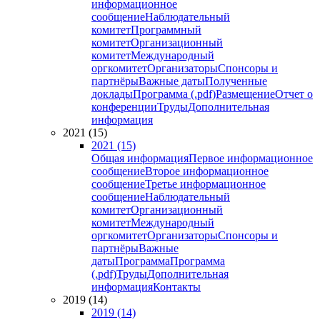
информационное
сообщение
Наблюдательный
комитет
Программный
комитет
Организационный
комитет
Международный
оргкомитет
Организаторы
Спонсоры и
партнёры
Важные даты
Полученные
доклады
Программа (.pdf)
Размещение
Отчет о
конференции
Труды
Дополнительная
информация
2021 (15)
2021 (15)
Общая информация
Первое информационное
сообщение
Второе информационное
сообщение
Третье информационное
сообщение
Наблюдательный
комитет
Организационный
комитет
Международный
оргкомитет
Организаторы
Спонсоры и
партнёры
Важные
даты
Программа
Программа
(.pdf)
Труды
Дополнительная
информация
Контакты
2019 (14)
2019 (14)