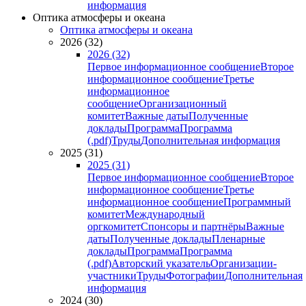
информация
Оптика атмосферы и океана
Оптика атмосферы и океана
2026 (32)
2026 (32)
Первое информационное сообщение
Второе
информационное сообщение
Третье
информационное
сообщение
Организационный
комитет
Важные даты
Полученные
доклады
Программа
Программа
(.pdf)
Труды
Дополнительная информация
2025 (31)
2025 (31)
Первое информационное сообщение
Второе
информационное сообщение
Третье
информационное сообщение
Программный
комитет
Международный
оргкомитет
Спонсоры и партнёры
Важные
даты
Полученные доклады
Пленарные
доклады
Программа
Программа
(.pdf)
Авторский указатель
Организации-
участники
Труды
Фотографии
Дополнительная
информация
2024 (30)