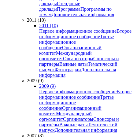
доклады
Стендовые
доклады
Программа
Программы по
темам
Дополнительная информация
2011 (10)
2011 (10)
Первое информационное сообщение
Второе
информационное сообщение
Третье
информационное
сообщение
Организационный
комитет
Международный
оргкомитет
Организаторы
Спонсоры и
партнёры
Важные даты
Тематический
выпуск
Фотографии
Дополнительная
информация
2009 (9)
2009 (9)
Первое информационное сообщение
Второе
информационное сообщение
Третье
информационное
сообщение
Организационный
комитет
Международный
оргкомитет
Организаторы
Спонсоры и
партнёры
Важные даты
Тематический
выпуск
Дополнительная информация
2007 (8)