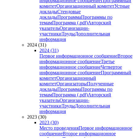
информационное сообщение
Программный
комитет
Организационный комитет
Устные
доклады
Стендовые
доклады
Программа
Программы по
темам
Программа (.pdf)
Авторский
указатель
Организации-
участники
Труды
Дополнительная
информация
2024 (31)
2024 (31)
Первое информационное сообщение
Второе
информационное сообщение
Третье
информационное сообщение
Четвертое
информационное сообщение
Программный
комитет
Организационный
комитет
Организаторы
Полученные
доклады
Программа
Программы по
темам
Программа (.pdf)
Авторский
указатель
Организации-
участники
Труды
Дополнительная
информация
2023 (30)
2023 (30)
Место проведения
Первое информационное
сообщение
Второе информационное