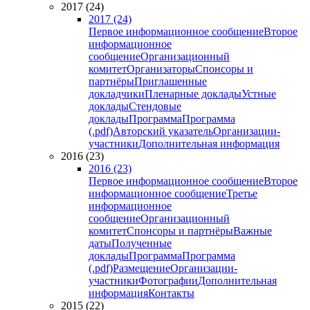
2017 (24)
2017 (24)
Первое информационное сообщение
Второе
информационное
сообщение
Организационный
комитет
Организаторы
Спонсоры и
партнёры
Приглашенные
докладчики
Пленарные доклады
Устные
доклады
Стендовые
доклады
Программа
Программа
(.pdf)
Авторский указатель
Организации-
участники
Дополнительная информация
2016 (23)
2016 (23)
Первое информационное сообщение
Второе
информационное сообщение
Третье
информационное
сообщение
Организационный
комитет
Спонсоры и партнёры
Важные
даты
Полученные
доклады
Программа
Программа
(.pdf)
Размещение
Организации-
участники
Фотографии
Дополнительная
информация
Контакты
2015 (22)