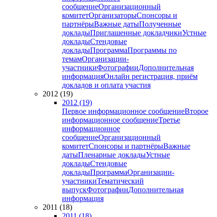
сообщение
Организационный
комитет
Организаторы
Спонсоры и
партнёры
Важные даты
Полученные
доклады
Приглашенные докладчики
Устные
доклады
Стендовые
доклады
Программа
Программы по
темам
Организации-
участники
Фотографии
Дополнительная
информация
Онлайн регистрация, приём
докладов и оплата участия
2012 (19)
2012 (19)
Первое информационное сообщение
Второе
информационное сообщение
Третье
информационное
сообщение
Организационный
комитет
Спонсоры и партнёры
Важные
даты
Пленарные доклады
Устные
доклады
Стендовые
доклады
Программа
Организации-
участники
Тематический
выпуск
Фотографии
Дополнительная
информация
2011 (18)
2011 (18)