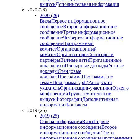
выпуск
Дополнительная информация
2020 (26)
2020 (26)
Визы
Первое информационное
сообщение
Второе информационное
сообщение
Третье информационное
сообщение
Четвертое информационное
сообщение
Программный
комитет
Организационный
комитет
Организаторы
Спонсоры и
партнёры
Важные даты
Приглашенные
докладчики
Пленарные доклады
Устные
доклады
Стендовые
доклады
Программа
Программы по
темам
Программа (.pdf)
Авторский
указатель
Организации-участники
Отчет о
конференции
Труды
Тематический
выпуск
Фотографии
Дополнительная
информация
Контакты
2019 (25)
2019 (25)
Общая информация
Визы
Первое
информационное сообщение
Второе
информационное сообщение
Третье
информационное сообщение
Программный