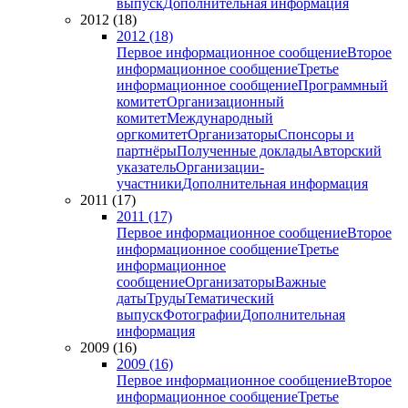
выпуск
Дополнительная информация
2012 (18)
2012 (18)
Первое информационное сообщение
Второе
информационное сообщение
Третье
информационное сообщение
Программный
комитет
Организационный
комитет
Международный
оргкомитет
Организаторы
Спонсоры и
партнёры
Полученные доклады
Авторский
указатель
Организации-
участники
Дополнительная информация
2011 (17)
2011 (17)
Первое информационное сообщение
Второе
информационное сообщение
Третье
информационное
сообщение
Организаторы
Важные
даты
Труды
Тематический
выпуск
Фотографии
Дополнительная
информация
2009 (16)
2009 (16)
Первое информационное сообщение
Второе
информационное сообщение
Третье