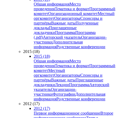
Общая информация
Место
проведения
Тематика и формат
Программный
комитет
Организационный комитет
Местный
оргкомитет
Организаторы
Спонсоры и
партнёры
Важные даты
Полученные
доклады
Приглашенные
докладчики
Программа
Программа
(.pdf)
Авторский указатель
Организации-
участники
Дополнительная
информация
Родственные конференции
2015 (18)
2015 (18)
Общая информация
Место
проведения
Тематика и формат
Программный
комитет
Местный
оргкомитет
Организаторы
Спонсоры и
партнёры
Важные даты
Приглашенные
докладчики
Лекции
Программа
Авторский
указатель
Организации-
участники
Фотографии
Дополнительная
информация
Родственные конференции
2012 (17)
2012 (17)
Первое информационное сообщение
Второе
информационное сообщение
Третье