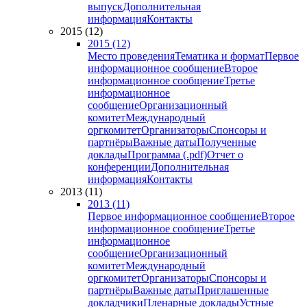
выпуск
Дополнительная
информация
Контакты
2015 (12)
2015 (12)
Место проведения
Тематика и формат
Первое
информационное сообщение
Второе
информационное сообщение
Третье
информационное
сообщение
Организационный
комитет
Международный
оргкомитет
Организаторы
Спонсоры и
партнёры
Важные даты
Полученные
доклады
Программа (.pdf)
Отчет о
конференции
Дополнительная
информация
Контакты
2013 (11)
2013 (11)
Первое информационное сообщение
Второе
информационное сообщение
Третье
информационное
сообщение
Организационный
комитет
Международный
оргкомитет
Организаторы
Спонсоры и
партнёры
Важные даты
Приглашенные
докладчики
Пленарные доклады
Устные