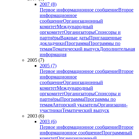
2007 (8)
Первое информационное сообщение
Второе
информационное
сообщение
Организационный
комитет
Международный
оргкомитет
Организаторы
Спонсоры и
партнёры
Важные даты
Приглашенные
докладчики
Программа
Программы по
темам
Тематический выпуск
Дополнительная
информация
2005 (7)
2005 (7)
Первое информационное сообщение
Второе
информационное
сообщение
Организационный
комитет
Международный
оргкомитет
Организаторы
Спонсоры и
партнёры
Программа
Программы по
темам
Авторский указатель
Организации-
участники
Тематический выпуск
2003 (6)
2003 (6)
Первое информационное сообщение
Второе
информационное сообщение
Программный
комитет
Организационный