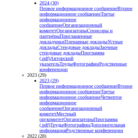
2024 (30)
Первое информационное сообщение
Второе
информационное сообщение
Третье
информационное
сообщение
Организационный
комитет
Организаторы
Спонсоры и
партнёры
Приглашенные
докладчики
Пленарные доклады
Устные
доклады
Стендовые доклады
Заочные
стендовые доклады
Программа
(.pdf)
Авторский
указатель
Труды
Фотографии
Родственные
конференции
2023 (29)
2023 (29)
Первое информационное сообщение
Второе
информационное сообщение
Третье
информационное сообщение
Четвертое
информационное
сообщение
Организационный
комитет
Местный
оргкомитет
Организаторы
Программа
(.pdf)
Труды
Фотографии
Дополнительная
информация
Родственные конференции
2022 (28)