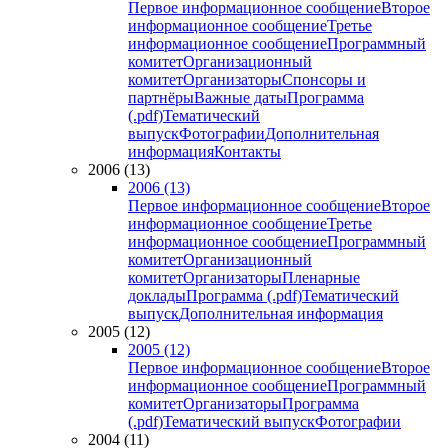
Первое информационное сообщение
Второе
информационное сообщение
Третье
информационное сообщение
Программный
комитет
Организационный
комитет
Организаторы
Спонсоры и
партнёры
Важные даты
Программа
(.pdf)
Тематический
выпуск
Фотографии
Дополнительная
информация
Контакты
2006 (13)
2006 (13)
Первое информационное сообщение
Второе
информационное сообщение
Третье
информационное сообщение
Программный
комитет
Организационный
комитет
Организаторы
Пленарные
доклады
Программа (.pdf)
Тематический
выпуск
Дополнительная информация
2005 (12)
2005 (12)
Первое информационное сообщение
Второе
информационное сообщение
Программный
комитет
Организаторы
Программа
(.pdf)
Тематический выпуск
Фотографии
2004 (11)