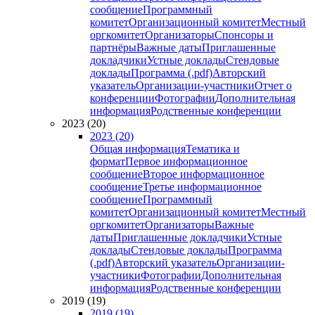
сообщение
Программный
комитет
Организационный комитет
Местный
оргкомитет
Организаторы
Спонсоры и
партнёры
Важные даты
Приглашенные
докладчики
Устные доклады
Стендовые
доклады
Программа (.pdf)
Авторский
указатель
Организации-участники
Отчет о
конференции
Фотографии
Дополнительная
информация
Родственные конференции
2023 (20)
2023 (20)
Общая информация
Тематика и
формат
Первое информационное
сообщение
Второе информационное
сообщение
Третье информационное
сообщение
Программный
комитет
Организационный комитет
Местный
оргкомитет
Организаторы
Важные
даты
Приглашенные докладчики
Устные
доклады
Стендовые доклады
Программа
(.pdf)
Авторский указатель
Организации-
участники
Фотографии
Дополнительная
информация
Родственные конференции
2019 (19)
2019 (19)