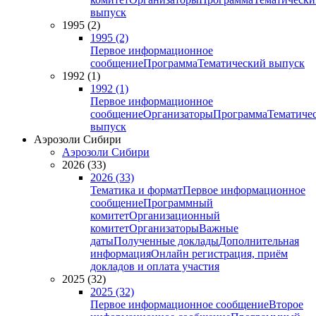
выпуск
1995 (2)
1995 (2)
Первое информационное
сообщение
Программа
Тематический выпуск
1992 (1)
1992 (1)
Первое информационное
сообщение
Организаторы
Программа
Тематиче
выпуск
Аэрозоли Сибири
Аэрозоли Сибири
2026 (33)
2026 (33)
Тематика и формат
Первое информационное
сообщение
Программный
комитет
Организационный
комитет
Организаторы
Важные
даты
Полученные доклады
Дополнительная
информация
Онлайн регистрация, приём
докладов и оплата участия
2025 (32)
2025 (32)
Первое информационное сообщение
Второе