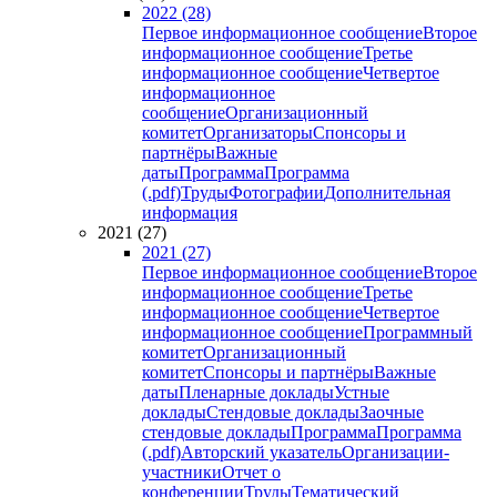
2022 (28)
Первое информационное сообщение
Второе
информационное сообщение
Третье
информационное сообщение
Четвертое
информационное
сообщение
Организационный
комитет
Организаторы
Спонсоры и
партнёры
Важные
даты
Программа
Программа
(.pdf)
Труды
Фотографии
Дополнительная
информация
2021 (27)
2021 (27)
Первое информационное сообщение
Второе
информационное сообщение
Третье
информационное сообщение
Четвертое
информационное сообщение
Программный
комитет
Организационный
комитет
Спонсоры и партнёры
Важные
даты
Пленарные доклады
Устные
доклады
Стендовые доклады
Заочные
стендовые доклады
Программа
Программа
(.pdf)
Авторский указатель
Организации-
участники
Отчет о
конференции
Труды
Тематический