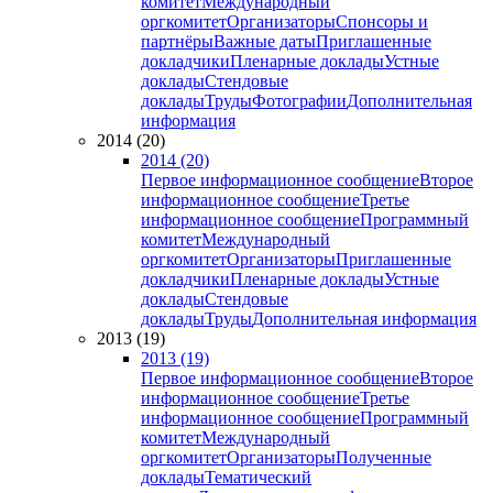
комитет
Международный
оргкомитет
Организаторы
Спонсоры и
партнёры
Важные даты
Приглашенные
докладчики
Пленарные доклады
Устные
доклады
Стендовые
доклады
Труды
Фотографии
Дополнительная
информация
2014 (20)
2014 (20)
Первое информационное сообщение
Второе
информационное сообщение
Третье
информационное сообщение
Программный
комитет
Международный
оргкомитет
Организаторы
Приглашенные
докладчики
Пленарные доклады
Устные
доклады
Стендовые
доклады
Труды
Дополнительная информация
2013 (19)
2013 (19)
Первое информационное сообщение
Второе
информационное сообщение
Третье
информационное сообщение
Программный
комитет
Международный
оргкомитет
Организаторы
Полученные
доклады
Тематический