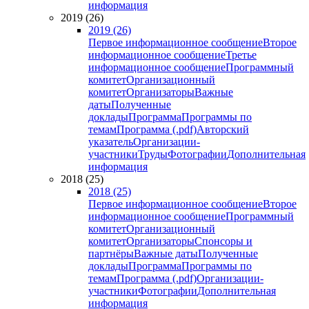
информация
2019 (26)
2019 (26)
Первое информационное сообщение
Второе
информационное сообщение
Третье
информационное сообщение
Программный
комитет
Организационный
комитет
Организаторы
Важные
даты
Полученные
доклады
Программа
Программы по
темам
Программа (.pdf)
Авторский
указатель
Организации-
участники
Труды
Фотографии
Дополнительная
информация
2018 (25)
2018 (25)
Первое информационное сообщение
Второе
информационное сообщение
Программный
комитет
Организационный
комитет
Организаторы
Спонсоры и
партнёры
Важные даты
Полученные
доклады
Программа
Программы по
темам
Программа (.pdf)
Организации-
участники
Фотографии
Дополнительная
информация