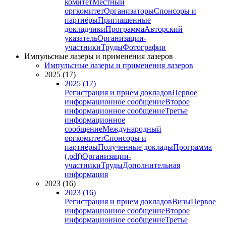
комитет
Местный
оргкомитет
Организаторы
Спонсоры и
партнёры
Приглашенные
докладчики
Программа
Авторский
указатель
Организации-
участники
Труды
Фотографии
Импульсные лазеры и применения лазеров
Импульсные лазеры и применения лазеров
2025 (17)
2025 (17)
Регистрация и прием докладов
Первое
информационное сообщение
Второе
информационное сообщение
Третье
информационное
сообщение
Международный
оргкомитет
Спонсоры и
партнёры
Полученные доклады
Программа
(.pdf)
Организации-
участники
Труды
Дополнительная
информация
2023 (16)
2023 (16)
Регистрация и прием докладов
Визы
Первое
информационное сообщение
Второе
информационное сообщение
Третье