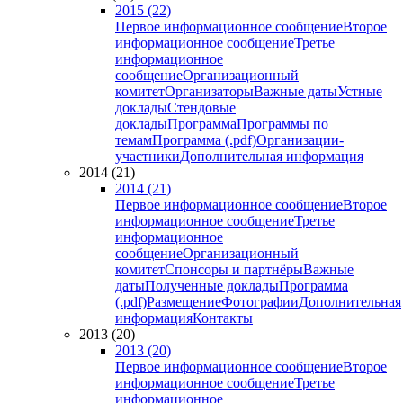
2015 (22)
Первое информационное сообщение
Второе
информационное сообщение
Третье
информационное
сообщение
Организационный
комитет
Организаторы
Важные даты
Устные
доклады
Стендовые
доклады
Программа
Программы по
темам
Программа (.pdf)
Организации-
участники
Дополнительная информация
2014 (21)
2014 (21)
Первое информационное сообщение
Второе
информационное сообщение
Третье
информационное
сообщение
Организационный
комитет
Спонсоры и партнёры
Важные
даты
Полученные доклады
Программа
(.pdf)
Размещение
Фотографии
Дополнительная
информация
Контакты
2013 (20)
2013 (20)
Первое информационное сообщение
Второе
информационное сообщение
Третье
информационное