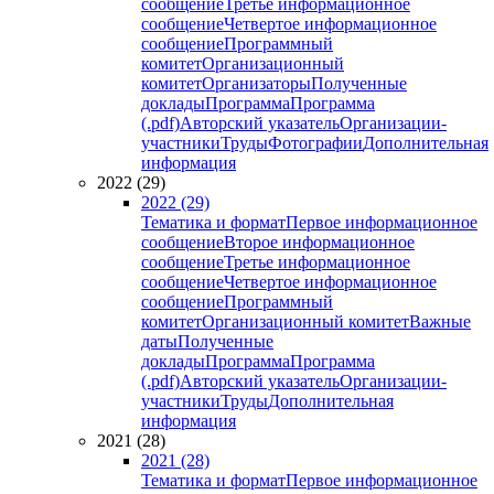
сообщение
Третье информационное
сообщение
Четвертое информационное
сообщение
Программный
комитет
Организационный
комитет
Организаторы
Полученные
доклады
Программа
Программа
(.pdf)
Авторский указатель
Организации-
участники
Труды
Фотографии
Дополнительная
информация
2022 (29)
2022 (29)
Тематика и формат
Первое информационное
сообщение
Второе информационное
сообщение
Третье информационное
сообщение
Четвертое информационное
сообщение
Программный
комитет
Организационный комитет
Важные
даты
Полученные
доклады
Программа
Программа
(.pdf)
Авторский указатель
Организации-
участники
Труды
Дополнительная
информация
2021 (28)
2021 (28)
Тематика и формат
Первое информационное