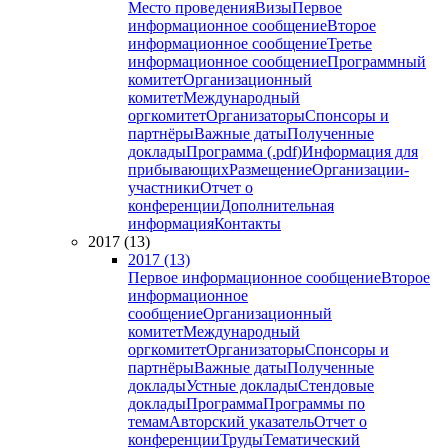
Место проведения
Визы
Первое
информационное сообщение
Второе
информационное сообщение
Третье
информационное сообщение
Программный
комитет
Организационный
комитет
Международный
оргкомитет
Организаторы
Спонсоры и
партнёры
Важные даты
Полученные
доклады
Программа (.pdf)
Информация для
прибывающих
Размещение
Организации-
участники
Отчет о
конференции
Дополнительная
информация
Контакты
2017 (13)
2017 (13)
Первое информационное сообщение
Второе
информационное
сообщение
Организационный
комитет
Международный
оргкомитет
Организаторы
Спонсоры и
партнёры
Важные даты
Полученные
доклады
Устные доклады
Стендовые
доклады
Программа
Программы по
темам
Авторский указатель
Отчет о
конференции
Труды
Тематический