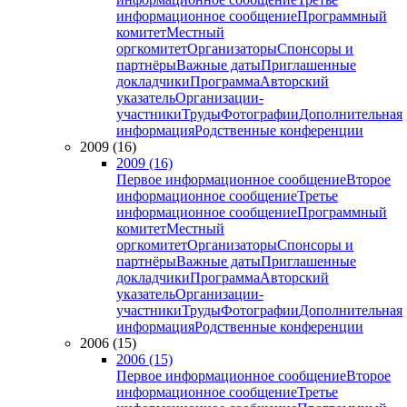
информационное сообщение
Программный
комитет
Местный
оргкомитет
Организаторы
Спонсоры и
партнёры
Важные даты
Приглашенные
докладчики
Программа
Авторский
указатель
Организации-
участники
Труды
Фотографии
Дополнительная
информация
Родственные конференции
2009 (16)
2009 (16)
Первое информационное сообщение
Второе
информационное сообщение
Третье
информационное сообщение
Программный
комитет
Местный
оргкомитет
Организаторы
Спонсоры и
партнёры
Важные даты
Приглашенные
докладчики
Программа
Авторский
указатель
Организации-
участники
Труды
Фотографии
Дополнительная
информация
Родственные конференции
2006 (15)
2006 (15)
Первое информационное сообщение
Второе
информационное сообщение
Третье