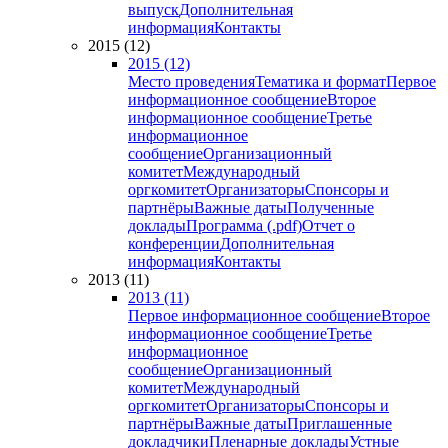
выпуск
Дополнительная
информация
Контакты
2015 (12)
2015 (12)
Место проведения
Тематика и формат
Первое
информационное сообщение
Второе
информационное сообщение
Третье
информационное
сообщение
Организационный
комитет
Международный
оргкомитет
Организаторы
Спонсоры и
партнёры
Важные даты
Полученные
доклады
Программа (.pdf)
Отчет о
конференции
Дополнительная
информация
Контакты
2013 (11)
2013 (11)
Первое информационное сообщение
Второе
информационное сообщение
Третье
информационное
сообщение
Организационный
комитет
Международный
оргкомитет
Организаторы
Спонсоры и
партнёры
Важные даты
Приглашенные
докладчики
Пленарные доклады
Устные