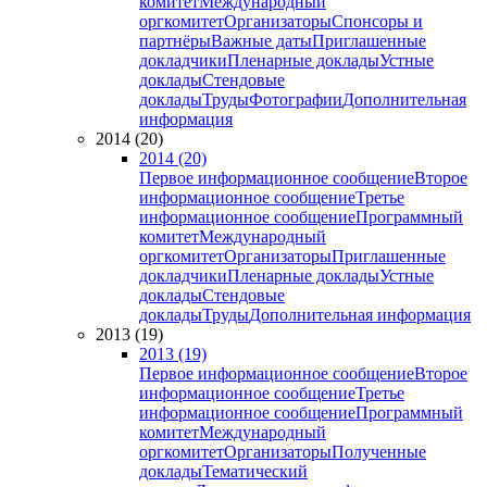
комитет
Международный
оргкомитет
Организаторы
Спонсоры и
партнёры
Важные даты
Приглашенные
докладчики
Пленарные доклады
Устные
доклады
Стендовые
доклады
Труды
Фотографии
Дополнительная
информация
2014 (20)
2014 (20)
Первое информационное сообщение
Второе
информационное сообщение
Третье
информационное сообщение
Программный
комитет
Международный
оргкомитет
Организаторы
Приглашенные
докладчики
Пленарные доклады
Устные
доклады
Стендовые
доклады
Труды
Дополнительная информация
2013 (19)
2013 (19)
Первое информационное сообщение
Второе
информационное сообщение
Третье
информационное сообщение
Программный
комитет
Международный
оргкомитет
Организаторы
Полученные
доклады
Тематический