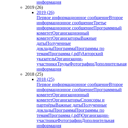
информация
2019 (26)
2019 (26)
Первое информационное сообщение
Второе
информационное сообщение
Третье
информационное сообщение
Программный
комитет
Организационный
комитет
Организаторы
Важные
даты
Полученные
доклады
Программа
Программы по
темам
Программа (.pdf)
Авторский
указатель
Организации-
участники
Труды
Фотографии
Дополнительная
информация
2018 (25)
2018 (25)
Первое информационное сообщение
Второе
информационное сообщение
Программный
комитет
Организационный
комитет
Организаторы
Спонсоры и
партнёры
Важные даты
Полученные
доклады
Программа
Программы по
темам
Программа (.pdf)
Организации-
участники
Фотографии
Дополнительная
информация