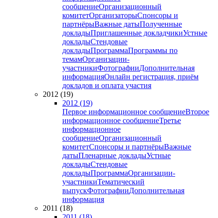
сообщение
Организационный
комитет
Организаторы
Спонсоры и
партнёры
Важные даты
Полученные
доклады
Приглашенные докладчики
Устные
доклады
Стендовые
доклады
Программа
Программы по
темам
Организации-
участники
Фотографии
Дополнительная
информация
Онлайн регистрация, приём
докладов и оплата участия
2012 (19)
2012 (19)
Первое информационное сообщение
Второе
информационное сообщение
Третье
информационное
сообщение
Организационный
комитет
Спонсоры и партнёры
Важные
даты
Пленарные доклады
Устные
доклады
Стендовые
доклады
Программа
Организации-
участники
Тематический
выпуск
Фотографии
Дополнительная
информация
2011 (18)
2011 (18)