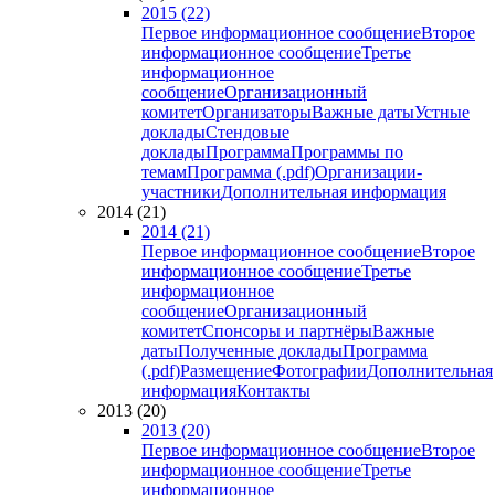
2015 (22)
Первое информационное сообщение
Второе
информационное сообщение
Третье
информационное
сообщение
Организационный
комитет
Организаторы
Важные даты
Устные
доклады
Стендовые
доклады
Программа
Программы по
темам
Программа (.pdf)
Организации-
участники
Дополнительная информация
2014 (21)
2014 (21)
Первое информационное сообщение
Второе
информационное сообщение
Третье
информационное
сообщение
Организационный
комитет
Спонсоры и партнёры
Важные
даты
Полученные доклады
Программа
(.pdf)
Размещение
Фотографии
Дополнительная
информация
Контакты
2013 (20)
2013 (20)
Первое информационное сообщение
Второе
информационное сообщение
Третье
информационное