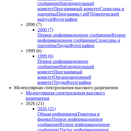
сообщение
Наблюдательный
комитет
Программный комитет
Спонсоры и
партнёры
Программа (.pdf)
Тематический
выпуск
Фотографии
2000 (7)
2000 (7)
Первое информационное сообщение
Второе
информационное сообщение
Спонсоры и
партнёры
Труды
Фотографии
1999 (6)
1999 (6)
Первое информационное
сообщение
Наблюдательный
комитет
Программный
комитет
Организационный
комитет
Труды
Фотографии
Молекулярная спектроскопия высокого разрешения
Молекулярная спектроскопия высокого
разрешения
2026 (21)
2026 (21)
Общая информация
Тематика и
формат
Первое информационное
сообщение
Второе информационное
сообщение
Третье информационное