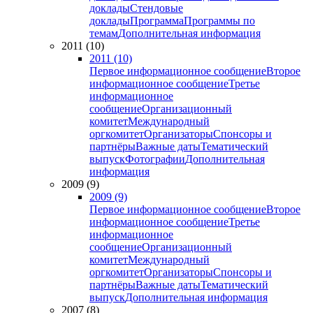
доклады
Стендовые
доклады
Программа
Программы по
темам
Дополнительная информация
2011 (10)
2011 (10)
Первое информационное сообщение
Второе
информационное сообщение
Третье
информационное
сообщение
Организационный
комитет
Международный
оргкомитет
Организаторы
Спонсоры и
партнёры
Важные даты
Тематический
выпуск
Фотографии
Дополнительная
информация
2009 (9)
2009 (9)
Первое информационное сообщение
Второе
информационное сообщение
Третье
информационное
сообщение
Организационный
комитет
Международный
оргкомитет
Организаторы
Спонсоры и
партнёры
Важные даты
Тематический
выпуск
Дополнительная информация
2007 (8)