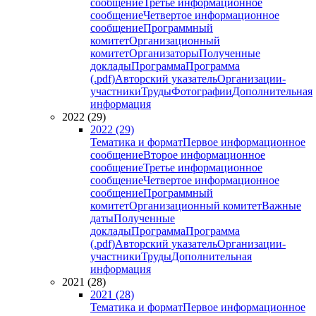
сообщение
Третье информационное
сообщение
Четвертое информационное
сообщение
Программный
комитет
Организационный
комитет
Организаторы
Полученные
доклады
Программа
Программа
(.pdf)
Авторский указатель
Организации-
участники
Труды
Фотографии
Дополнительная
информация
2022 (29)
2022 (29)
Тематика и формат
Первое информационное
сообщение
Второе информационное
сообщение
Третье информационное
сообщение
Четвертое информационное
сообщение
Программный
комитет
Организационный комитет
Важные
даты
Полученные
доклады
Программа
Программа
(.pdf)
Авторский указатель
Организации-
участники
Труды
Дополнительная
информация
2021 (28)
2021 (28)
Тематика и формат
Первое информационное