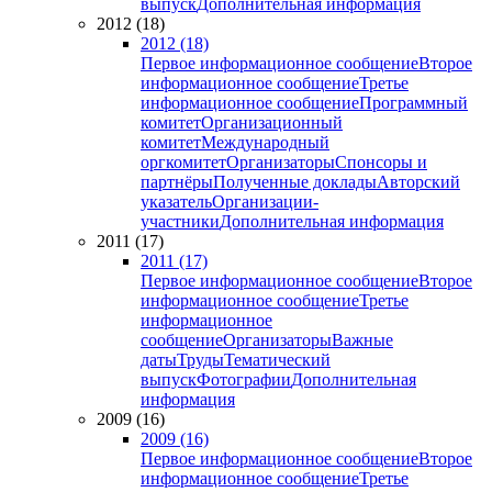
выпуск
Дополнительная информация
2012 (18)
2012 (18)
Первое информационное сообщение
Второе
информационное сообщение
Третье
информационное сообщение
Программный
комитет
Организационный
комитет
Международный
оргкомитет
Организаторы
Спонсоры и
партнёры
Полученные доклады
Авторский
указатель
Организации-
участники
Дополнительная информация
2011 (17)
2011 (17)
Первое информационное сообщение
Второе
информационное сообщение
Третье
информационное
сообщение
Организаторы
Важные
даты
Труды
Тематический
выпуск
Фотографии
Дополнительная
информация
2009 (16)
2009 (16)
Первое информационное сообщение
Второе
информационное сообщение
Третье