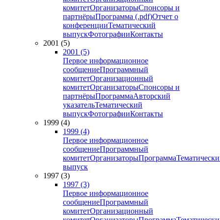
комитет
Организаторы
Спонсоры и
партнёры
Программа (.pdf)
Отчет о
конференции
Тематический
выпуск
Фотографии
Контакты
2001 (5)
2001 (5)
Первое информационное
сообщение
Программный
комитет
Организационный
комитет
Организаторы
Спонсоры и
партнёры
Программа
Авторский
указатель
Тематический
выпуск
Фотографии
Контакты
1999 (4)
1999 (4)
Первое информационное
сообщение
Программный
комитет
Организаторы
Программа
Тематически
выпуск
1997 (3)
1997 (3)
Первое информационное
сообщение
Программный
комитет
Организационный
комитет
Организаторы
Программа
Тематически