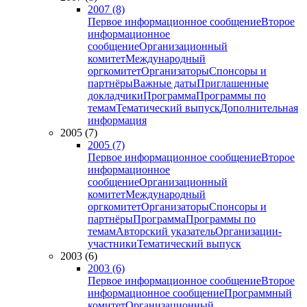
2007 (8)
Первое информационное сообщение
Второе
информационное
сообщение
Организационный
комитет
Международный
оргкомитет
Организаторы
Спонсоры и
партнёры
Важные даты
Приглашенные
докладчики
Программа
Программы по
темам
Тематический выпуск
Дополнительная
информация
2005 (7)
2005 (7)
Первое информационное сообщение
Второе
информационное
сообщение
Организационный
комитет
Международный
оргкомитет
Организаторы
Спонсоры и
партнёры
Программа
Программы по
темам
Авторский указатель
Организации-
участники
Тематический выпуск
2003 (6)
2003 (6)
Первое информационное сообщение
Второе
информационное сообщение
Программный
комитет
Организационный