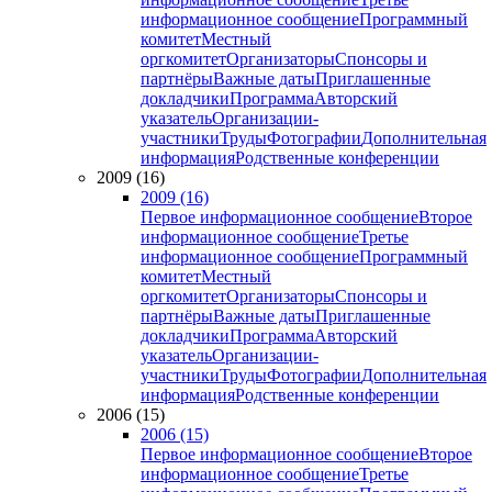
информационное сообщение
Программный
комитет
Местный
оргкомитет
Организаторы
Спонсоры и
партнёры
Важные даты
Приглашенные
докладчики
Программа
Авторский
указатель
Организации-
участники
Труды
Фотографии
Дополнительная
информация
Родственные конференции
2009 (16)
2009 (16)
Первое информационное сообщение
Второе
информационное сообщение
Третье
информационное сообщение
Программный
комитет
Местный
оргкомитет
Организаторы
Спонсоры и
партнёры
Важные даты
Приглашенные
докладчики
Программа
Авторский
указатель
Организации-
участники
Труды
Фотографии
Дополнительная
информация
Родственные конференции
2006 (15)
2006 (15)
Первое информационное сообщение
Второе
информационное сообщение
Третье