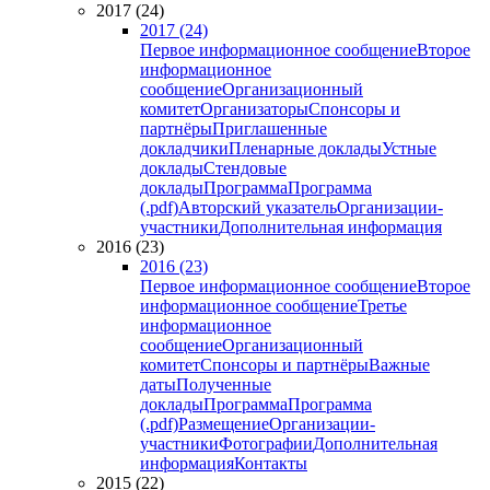
2017 (24)
2017 (24)
Первое информационное сообщение
Второе
информационное
сообщение
Организационный
комитет
Организаторы
Спонсоры и
партнёры
Приглашенные
докладчики
Пленарные доклады
Устные
доклады
Стендовые
доклады
Программа
Программа
(.pdf)
Авторский указатель
Организации-
участники
Дополнительная информация
2016 (23)
2016 (23)
Первое информационное сообщение
Второе
информационное сообщение
Третье
информационное
сообщение
Организационный
комитет
Спонсоры и партнёры
Важные
даты
Полученные
доклады
Программа
Программа
(.pdf)
Размещение
Организации-
участники
Фотографии
Дополнительная
информация
Контакты
2015 (22)