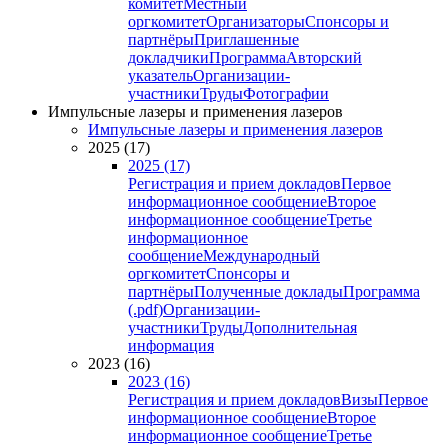
комитет
Местный
оргкомитет
Организаторы
Спонсоры и
партнёры
Приглашенные
докладчики
Программа
Авторский
указатель
Организации-
участники
Труды
Фотографии
Импульсные лазеры и применения лазеров
Импульсные лазеры и применения лазеров
2025 (17)
2025 (17)
Регистрация и прием докладов
Первое
информационное сообщение
Второе
информационное сообщение
Третье
информационное
сообщение
Международный
оргкомитет
Спонсоры и
партнёры
Полученные доклады
Программа
(.pdf)
Организации-
участники
Труды
Дополнительная
информация
2023 (16)
2023 (16)
Регистрация и прием докладов
Визы
Первое
информационное сообщение
Второе
информационное сообщение
Третье