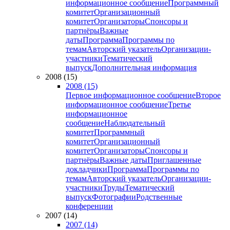
информационное сообщение
Программный
комитет
Организационный
комитет
Организаторы
Спонсоры и
партнёры
Важные
даты
Программа
Программы по
темам
Авторский указатель
Организации-
участники
Тематический
выпуск
Дополнительная информация
2008 (15)
2008 (15)
Первое информационное сообщение
Второе
информационное сообщение
Третье
информационное
сообщение
Наблюдательный
комитет
Программный
комитет
Организационный
комитет
Организаторы
Спонсоры и
партнёры
Важные даты
Приглашенные
докладчики
Программа
Программы по
темам
Авторский указатель
Организации-
участники
Труды
Тематический
выпуск
Фотографии
Родственные
конференции
2007 (14)
2007 (14)