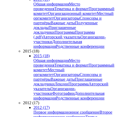
Общая информация
Место
проведения
Тематика и формат
Программный
комитет
Организационный комитет
Местный
оргкомитет
Организаторы
Спонсоры и
партнёры
Важные даты
Полученные
доклады
Приглашенные
докладчики
Программа
Программа
(.pdf)
Авторский указатель
Организации-
участники
Дополнительная
информация
Родственные конференции
2015 (18)
2015 (18)
Общая информация
Место
проведения
Тематика и формат
Программный
комитет
Местный
оргкомитет
Организаторы
Спонсоры и
партнёры
Важные даты
Приглашенные
докладчики
Лекции
Программа
Авторский
указатель
Организации-
участники
Фотографии
Дополнительная
информация
Родственные конференции
2012 (17)
2012 (17)
Первое информационное сообщение
Второе
информационное сообщение
Третье