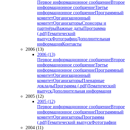
Первое информационное сообщение
Второе
информационное сообщение
Третье
информационное сообщение
Программный
комитет
Организационный
комитет
Организаторы
Спонсоры и
партнёры
Важные даты
Программа
(.pdf)
Тематический
выпуск
Фотографии
Дополнительная
информация
Контакты
2006 (13)
2006 (13)
Первое информационное сообщение
Второе
информационное сообщение
Третье
информационное сообщение
Программный
комитет
Организационный
комитет
Организаторы
Пленарные
доклады
Программа (.pdf)
Тематический
выпуск
Дополнительная информация
2005 (12)
2005 (12)
Первое информационное сообщение
Второе
информационное сообщение
Программный
комитет
Организаторы
Программа
(.pdf)
Тематический выпуск
Фотографии
2004 (11)