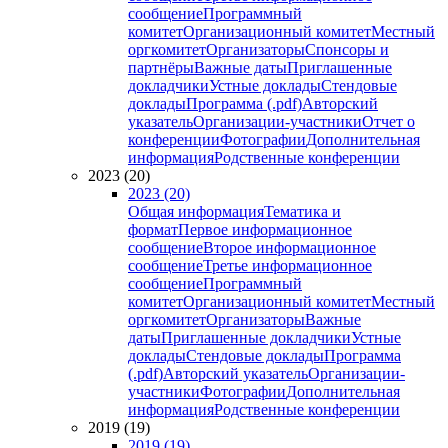
сообщение
Программный
комитет
Организационный комитет
Местный
оргкомитет
Организаторы
Спонсоры и
партнёры
Важные даты
Приглашенные
докладчики
Устные доклады
Стендовые
доклады
Программа (.pdf)
Авторский
указатель
Организации-участники
Отчет о
конференции
Фотографии
Дополнительная
информация
Родственные конференции
2023 (20)
2023 (20)
Общая информация
Тематика и
формат
Первое информационное
сообщение
Второе информационное
сообщение
Третье информационное
сообщение
Программный
комитет
Организационный комитет
Местный
оргкомитет
Организаторы
Важные
даты
Приглашенные докладчики
Устные
доклады
Стендовые доклады
Программа
(.pdf)
Авторский указатель
Организации-
участники
Фотографии
Дополнительная
информация
Родственные конференции
2019 (19)
2019 (19)