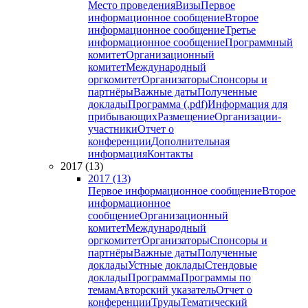
Место проведения
Визы
Первое
информационное сообщение
Второе
информационное сообщение
Третье
информационное сообщение
Программный
комитет
Организационный
комитет
Международный
оргкомитет
Организаторы
Спонсоры и
партнёры
Важные даты
Полученные
доклады
Программа (.pdf)
Информация для
прибывающих
Размещение
Организации-
участники
Отчет о
конференции
Дополнительная
информация
Контакты
2017 (13)
2017 (13)
Первое информационное сообщение
Второе
информационное
сообщение
Организационный
комитет
Международный
оргкомитет
Организаторы
Спонсоры и
партнёры
Важные даты
Полученные
доклады
Устные доклады
Стендовые
доклады
Программа
Программы по
темам
Авторский указатель
Отчет о
конференции
Труды
Тематический