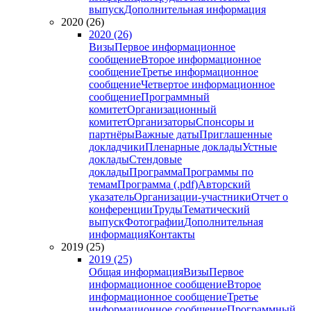
выпуск
Дополнительная информация
2020 (26)
2020 (26)
Визы
Первое информационное
сообщение
Второе информационное
сообщение
Третье информационное
сообщение
Четвертое информационное
сообщение
Программный
комитет
Организационный
комитет
Организаторы
Спонсоры и
партнёры
Важные даты
Приглашенные
докладчики
Пленарные доклады
Устные
доклады
Стендовые
доклады
Программа
Программы по
темам
Программа (.pdf)
Авторский
указатель
Организации-участники
Отчет о
конференции
Труды
Тематический
выпуск
Фотографии
Дополнительная
информация
Контакты
2019 (25)
2019 (25)
Общая информация
Визы
Первое
информационное сообщение
Второе
информационное сообщение
Третье
информационное сообщение
Программный