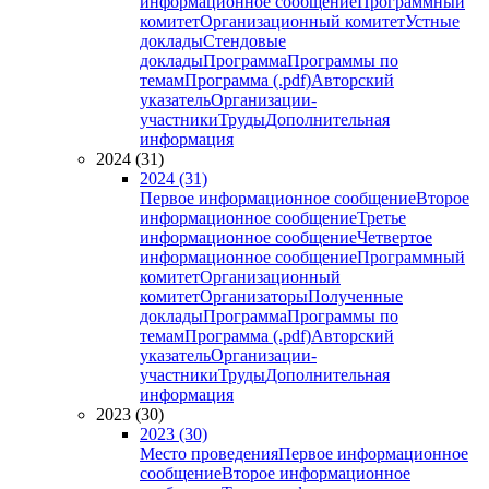
информационное сообщение
Программный
комитет
Организационный комитет
Устные
доклады
Стендовые
доклады
Программа
Программы по
темам
Программа (.pdf)
Авторский
указатель
Организации-
участники
Труды
Дополнительная
информация
2024 (31)
2024 (31)
Первое информационное сообщение
Второе
информационное сообщение
Третье
информационное сообщение
Четвертое
информационное сообщение
Программный
комитет
Организационный
комитет
Организаторы
Полученные
доклады
Программа
Программы по
темам
Программа (.pdf)
Авторский
указатель
Организации-
участники
Труды
Дополнительная
информация
2023 (30)
2023 (30)
Место проведения
Первое информационное
сообщение
Второе информационное