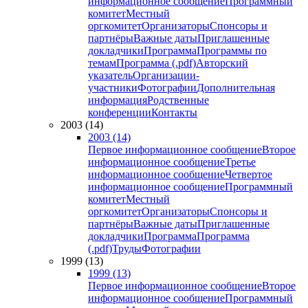
информационное сообщение
Программный
комитет
Местный
оргкомитет
Организаторы
Спонсоры и
партнёры
Важные даты
Приглашенные
докладчики
Программа
Программы по
темам
Программа (.pdf)
Авторский
указатель
Организации-
участники
Фотографии
Дополнительная
информация
Родственные
конференции
Контакты
2003 (14)
2003 (14)
Первое информационное сообщение
Второе
информационное сообщение
Третье
информационное сообщение
Четвертое
информационное сообщение
Программный
комитет
Местный
оргкомитет
Организаторы
Спонсоры и
партнёры
Важные даты
Приглашенные
докладчики
Программа
Программа
(.pdf)
Труды
Фотографии
1999 (13)
1999 (13)
Первое информационное сообщение
Второе
информационное сообщение
Программный