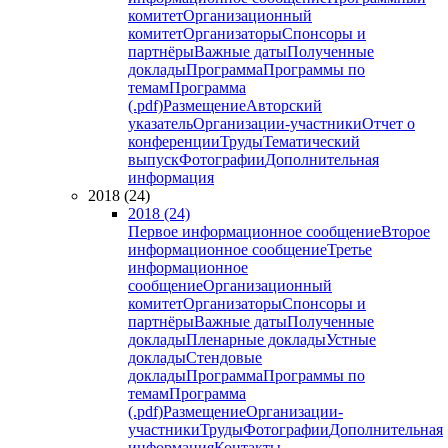
комитет
Организационный
комитет
Организаторы
Спонсоры и
партнёры
Важные даты
Полученные
доклады
Программа
Программы по
темам
Программа
(.pdf)
Размещение
Авторский
указатель
Организации-участники
Отчет о
конференции
Труды
Тематический
выпуск
Фотографии
Дополнительная
информация
2018 (24)
2018 (24)
Первое информационное сообщение
Второе
информационное сообщение
Третье
информационное
сообщение
Организационный
комитет
Организаторы
Спонсоры и
партнёры
Важные даты
Полученные
доклады
Пленарные доклады
Устные
доклады
Стендовые
доклады
Программа
Программы по
темам
Программа
(.pdf)
Размещение
Организации-
участники
Труды
Фотографии
Дополнительная
информация
Контакты