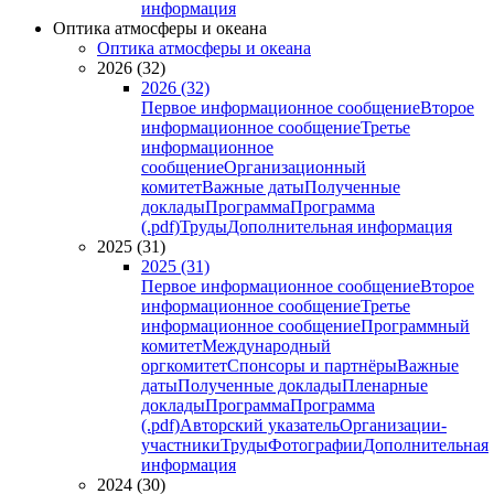
информация
Оптика атмосферы и океана
Оптика атмосферы и океана
2026 (32)
2026 (32)
Первое информационное сообщение
Второе
информационное сообщение
Третье
информационное
сообщение
Организационный
комитет
Важные даты
Полученные
доклады
Программа
Программа
(.pdf)
Труды
Дополнительная информация
2025 (31)
2025 (31)
Первое информационное сообщение
Второе
информационное сообщение
Третье
информационное сообщение
Программный
комитет
Международный
оргкомитет
Спонсоры и партнёры
Важные
даты
Полученные доклады
Пленарные
доклады
Программа
Программа
(.pdf)
Авторский указатель
Организации-
участники
Труды
Фотографии
Дополнительная
информация
2024 (30)