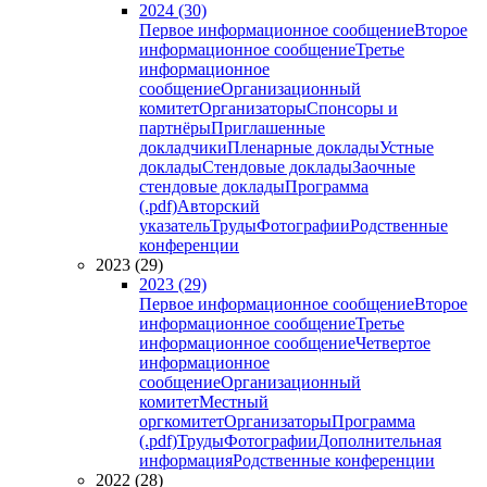
2024 (30)
Первое информационное сообщение
Второе
информационное сообщение
Третье
информационное
сообщение
Организационный
комитет
Организаторы
Спонсоры и
партнёры
Приглашенные
докладчики
Пленарные доклады
Устные
доклады
Стендовые доклады
Заочные
стендовые доклады
Программа
(.pdf)
Авторский
указатель
Труды
Фотографии
Родственные
конференции
2023 (29)
2023 (29)
Первое информационное сообщение
Второе
информационное сообщение
Третье
информационное сообщение
Четвертое
информационное
сообщение
Организационный
комитет
Местный
оргкомитет
Организаторы
Программа
(.pdf)
Труды
Фотографии
Дополнительная
информация
Родственные конференции
2022 (28)