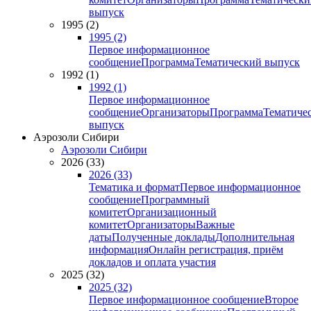
выпуск
1995 (2)
1995 (2)
Первое информационное
сообщение
Программа
Тематический выпуск
1992 (1)
1992 (1)
Первое информационное
сообщение
Организаторы
Программа
Тематиче
выпуск
Аэрозоли Сибири
Аэрозоли Сибири
2026 (33)
2026 (33)
Тематика и формат
Первое информационное
сообщение
Программный
комитет
Организационный
комитет
Организаторы
Важные
даты
Полученные доклады
Дополнительная
информация
Онлайн регистрация, приём
докладов и оплата участия
2025 (32)
2025 (32)
Первое информационное сообщение
Второе