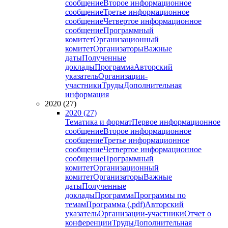
сообщение
Второе информационное
сообщение
Третье информационное
сообщение
Четвертое информационное
сообщение
Программный
комитет
Организационный
комитет
Организаторы
Важные
даты
Полученные
доклады
Программа
Авторский
указатель
Организации-
участники
Труды
Дополнительная
информация
2020 (27)
2020 (27)
Тематика и формат
Первое информационное
сообщение
Второе информационное
сообщение
Третье информационное
сообщение
Четвертое информационное
сообщение
Программный
комитет
Организационный
комитет
Организаторы
Важные
даты
Полученные
доклады
Программа
Программы по
темам
Программа (.pdf)
Авторский
указатель
Организации-участники
Отчет о
конференции
Труды
Дополнительная