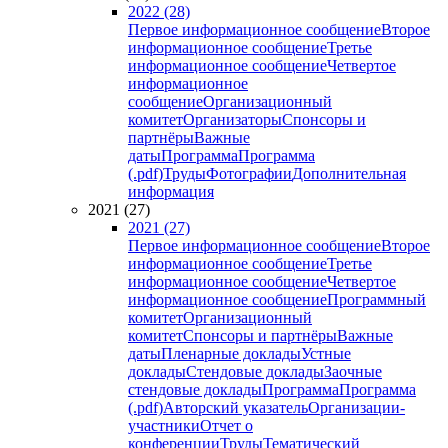
2022 (28)
Первое информационное сообщение
Второе
информационное сообщение
Третье
информационное сообщение
Четвертое
информационное
сообщение
Организационный
комитет
Организаторы
Спонсоры и
партнёры
Важные
даты
Программа
Программа
(.pdf)
Труды
Фотографии
Дополнительная
информация
2021 (27)
2021 (27)
Первое информационное сообщение
Второе
информационное сообщение
Третье
информационное сообщение
Четвертое
информационное сообщение
Программный
комитет
Организационный
комитет
Спонсоры и партнёры
Важные
даты
Пленарные доклады
Устные
доклады
Стендовые доклады
Заочные
стендовые доклады
Программа
Программа
(.pdf)
Авторский указатель
Организации-
участники
Отчет о
конференции
Труды
Тематический