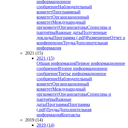
информационное
сообщение
Наблюдательный
комитет
Программный
комитет
Организационный
комитет
Международный
оргкомитет
Организаторы
Спонсоры и
партнёры
Важные даты
Полученные
доклады
Программа (.pdf)
Размещение
Отчет о
конференции
Труды
Дополнительная
информация
2021 (15)
2021 (15)
Общая информация
Первое информационное
сообщение
Второе информационное
сообщение
Третье информационное
сообщение
Наблюдательный
комитет
Организационный
комитет
Международный
оргкомитет
Организаторы
Спонсоры и
партнёры
Важные
даты
Программа
Программа
(.pdf)
Труды
Дополнительная
информация
Контакты
2019 (14)
2019 (14)