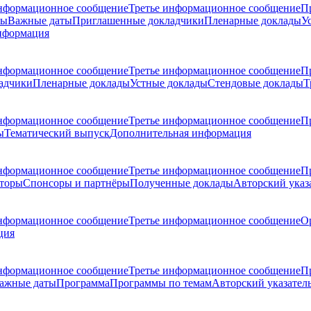
нформационное сообщение
Третье информационное сообщение
П
ры
Важные даты
Приглашенные докладчики
Пленарные доклады
У
нформация
нформационное сообщение
Третье информационное сообщение
П
адчики
Пленарные доклады
Устные доклады
Стендовые доклады
Т
нформационное сообщение
Третье информационное сообщение
П
ы
Тематический выпуск
Дополнительная информация
нформационное сообщение
Третье информационное сообщение
П
торы
Спонсоры и партнёры
Полученные доклады
Авторский указ
нформационное сообщение
Третье информационное сообщение
О
ция
нформационное сообщение
Третье информационное сообщение
П
ажные даты
Программа
Программы по темам
Авторский указател