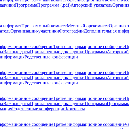
ладчики
Программа
Программа (.pdf)
Авторский указатель
Организ
а и формат
Программный комитет
Местный оргкомитет
Организа
атель
Организации-участники
Фотографии
Дополнительная инфо
нформационное сообщение
Третье информационное сообщение
П
ры
Важные даты
Приглашенные докладчики
Программа
Авторский 
 информация
Родственные конференции
нформационное сообщение
Третье информационное сообщение
П
ры
Важные даты
Приглашенные докладчики
Программа
Авторский 
 информация
Родственные конференции
нформационное сообщение
Третье информационное сообщение
П
ры
Важные даты
Приглашенные докладчики
Программа
Программы
рмация
Родственные конференции
Контакты
нформационное сообщение
Третье информационное сообщение
Ч