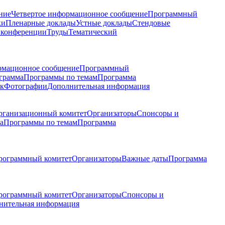
ние
Четвертое информационное сообщение
Программный
ки
Пленарные доклады
Устные доклады
Стендовые
 конференции
Труды
Тематический
рмационное сообщение
Программный
грамма
Программы по темам
Программа
к
Фотографии
Дополнительная информация
рганизационный комитет
Организаторы
Спонсоры и
а
Программы по темам
Программа
рограммный комитет
Организаторы
Важные даты
Программа
рограммный комитет
Организаторы
Спонсоры и
нительная информация