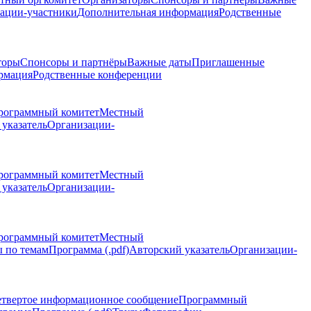
ации-участники
Дополнительная информация
Родственные
торы
Спонсоры и партнёры
Важные даты
Приглашенные
рмация
Родственные конференции
рограммный комитет
Местный
указатель
Организации-
рограммный комитет
Местный
указатель
Организации-
рограммный комитет
Местный
 по темам
Программа (.pdf)
Авторский указатель
Организации-
етвертое информационное сообщение
Программный