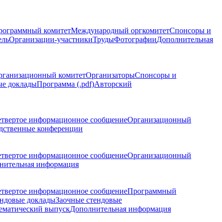
рограммный комитет
Международный оргкомитет
Спонсоры и
ель
Организации-участники
Труды
Фотографии
Дополнительная
рганизационный комитет
Организаторы
Спонсоры и
ые доклады
Программа (.pdf)
Авторский
етвертое информационное сообщение
Организационный
дственные конференции
етвертое информационное сообщение
Организационный
нительная информация
етвертое информационное сообщение
Программный
ндовые доклады
Заочные стендовые
ематический выпуск
Дополнительная информация