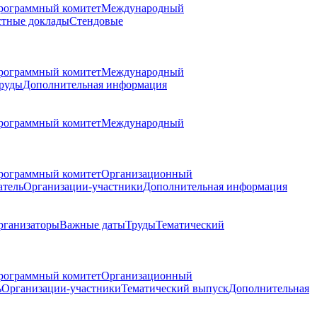
рограммный комитет
Международный
стные доклады
Стендовые
рограммный комитет
Международный
руды
Дополнительная информация
рограммный комитет
Международный
рограммный комитет
Организационный
атель
Организации-участники
Дополнительная информация
рганизаторы
Важные даты
Труды
Тематический
рограммный комитет
Организационный
ь
Организации-участники
Тематический выпуск
Дополнительная