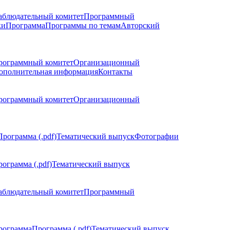
аблюдательный комитет
Программный
ки
Программа
Программы по темам
Авторский
рограммный комитет
Организационный
ополнительная информация
Контакты
рограммный комитет
Организационный
Программа (.pdf)
Тематический выпуск
Фотографии
ограмма (.pdf)
Тематический выпуск
аблюдательный комитет
Программный
рограмма
Программа (.pdf)
Тематический выпуск