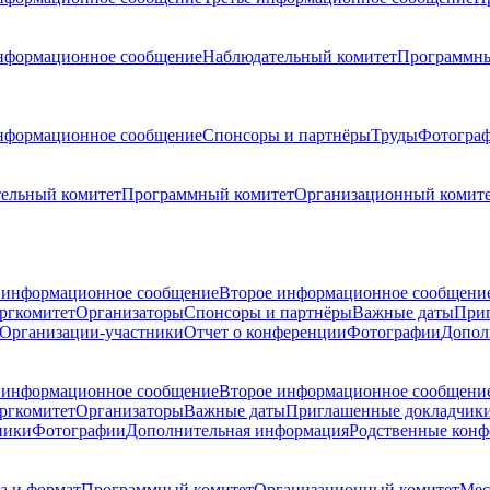
нформационное сообщение
Наблюдательный комитет
Программны
нформационное сообщение
Спонсоры и партнёры
Труды
Фотогра
ельный комитет
Программный комитет
Организационный комит
 информационное сообщение
Второе информационное сообщени
ргкомитет
Организаторы
Спонсоры и партнёры
Важные даты
При
Организации-участники
Отчет о конференции
Фотографии
Допол
 информационное сообщение
Второе информационное сообщени
ргкомитет
Организаторы
Важные даты
Приглашенные докладчик
ники
Фотографии
Дополнительная информация
Родственные кон
а и формат
Программный комитет
Организационный комитет
Мес