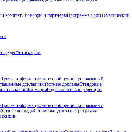
й комитет
Спонсоры и партнёры
Программа (.pdf)
Тематический
фии
ет
Труды
Фотографии
е
Третье информационное сообщение
Программный
глашенные докладчики
Устные доклады
Стендовые
нительная информация
Родственные конференции
е
Третье информационное сообщение
Программный
и
Устные доклады
Стендовые доклады
Программа
ференции
тный оргкомитет
Организаторы
Спонсоры и партнёры
Важные