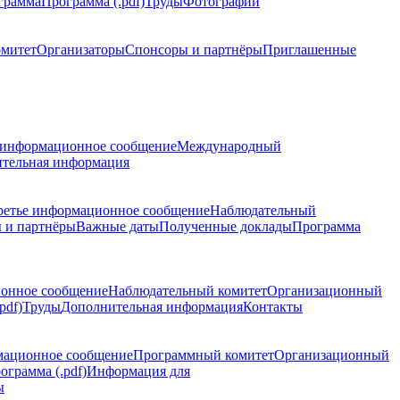
грамма
Программа (.pdf)
Труды
Фотографии
омитет
Организаторы
Спонсоры и партнёры
Приглашенные
 информационное сообщение
Международный
тельная информация
ретье информационное сообщение
Наблюдательный
 и партнёры
Важные даты
Полученные доклады
Программа
ионное сообщение
Наблюдательный комитет
Организационный
pdf)
Труды
Дополнительная информация
Контакты
мационное сообщение
Программный комитет
Организационный
ограмма (.pdf)
Информация для
ы