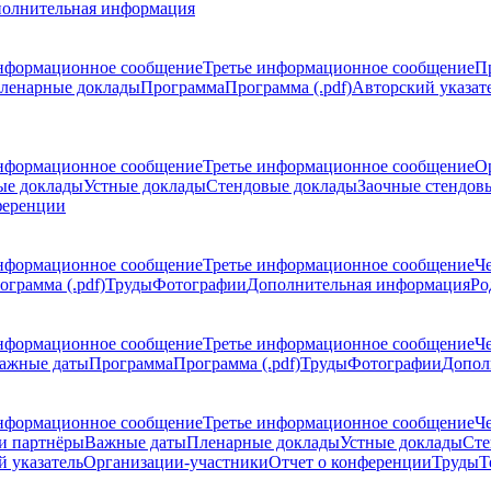
олнительная информация
нформационное сообщение
Третье информационное сообщение
П
ленарные доклады
Программа
Программа (.pdf)
Авторский указат
нформационное сообщение
Третье информационное сообщение
О
ые доклады
Устные доклады
Стендовые доклады
Заочные стендов
ференции
нформационное сообщение
Третье информационное сообщение
Ч
ограмма (.pdf)
Труды
Фотографии
Дополнительная информация
Ро
нформационное сообщение
Третье информационное сообщение
Ч
ажные даты
Программа
Программа (.pdf)
Труды
Фотографии
Допол
нформационное сообщение
Третье информационное сообщение
Ч
и партнёры
Важные даты
Пленарные доклады
Устные доклады
Сте
 указатель
Организации-участники
Отчет о конференции
Труды
Т