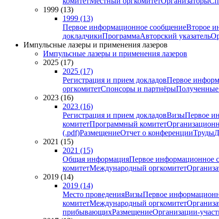
комитет
Местный оргкомитет
Организаторы
Сп
1999 (13)
1999 (13)
Первое информационное сообщение
Второе и
докладчики
Программа
Авторский указатель
Ор
Импульсные лазеры и применения лазеров
Импульсные лазеры и применения лазеров
2025 (17)
2025 (17)
Регистрация и прием докладов
Первое информ
оргкомитет
Спонсоры и партнёры
Полученные
2023 (16)
2023 (16)
Регистрация и прием докладов
Визы
Первое и
комитет
Программный комитет
Организационн
(.pdf)
Размещение
Отчет о конференции
Труды
Д
2021 (15)
2021 (15)
Общая информация
Первое информационное 
комитет
Международный оргкомитет
Организа
2019 (14)
2019 (14)
Место проведения
Визы
Первое информационн
комитет
Международный оргкомитет
Организа
прибывающих
Размещение
Организации-учас