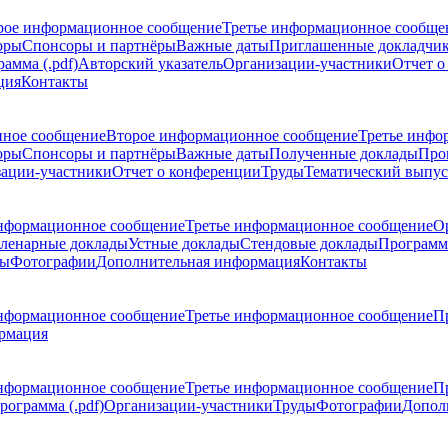
рое информационное сообщение
Третье информационное сообще
оры
Спонсоры и партнёры
Важные даты
Приглашенные докладчи
амма (.pdf)
Авторский указатель
Организации-участники
Отчет о
ция
Контакты
ное сообщение
Второе информационное сообщение
Третье инфо
оры
Спонсоры и партнёры
Важные даты
Полученные доклады
Про
ации-участники
Отчет о конференции
Труды
Тематический выпус
нформационное сообщение
Третье информационное сообщение
О
ленарные доклады
Устные доклады
Стендовые доклады
Программ
ды
Фотографии
Дополнительная информация
Контакты
нформационное сообщение
Третье информационное сообщение
П
рмация
нформационное сообщение
Третье информационное сообщение
П
рограмма (.pdf)
Организации-участники
Труды
Фотографии
Допол