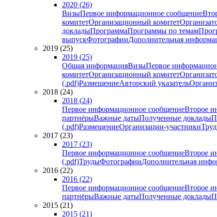
2020 (26)
Визы
Первое информационное сообщение
Вто
комитет
Организационный комитет
Организат
доклады
Программа
Программы по темам
Прогр
выпуск
Фотографии
Дополнительная информа
2019 (25)
2019 (25)
Общая информация
Визы
Первое информацион
комитет
Организационный комитет
Организат
(.pdf)
Размещение
Авторский указатель
Организ
2018 (24)
2018 (24)
Первое информационное сообщение
Второе и
партнёры
Важные даты
Полученные доклады
П
(.pdf)
Размещение
Организации-участники
Тру
2017 (23)
2017 (23)
Первое информационное сообщение
Второе и
(.pdf)
Труды
Фотографии
Дополнительная инфо
2016 (22)
2016 (22)
Первое информационное сообщение
Второе и
партнёры
Важные даты
Полученные доклады
П
2015 (21)
2015 (21)