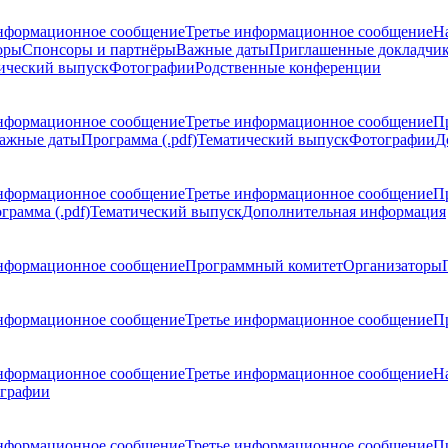
нформационное сообщение
Третье информационное сообщение
Н
оры
Спонсоры и партнёры
Важные даты
Приглашенные докладчи
ический выпуск
Фотографии
Родственные конференции
нформационное сообщение
Третье информационное сообщение
П
ажные даты
Программа (.pdf)
Тематический выпуск
Фотографии
Д
нформационное сообщение
Третье информационное сообщение
П
грамма (.pdf)
Тематический выпуск
Дополнительная информация
нформационное сообщение
Программный комитет
Организаторы
нформационное сообщение
Третье информационное сообщение
Пр
нформационное сообщение
Третье информационное сообщение
Н
графии
нформационное сообщение
Третье информационное сообщение
П