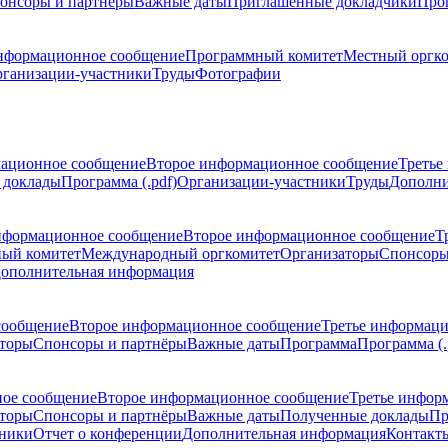
онсоры и партнёры
Важные даты
Приглашенные докладчики
Про
нформационное сообщение
Программный комитет
Местный оргк
ганизации-участники
Труды
Фотографии
ационное сообщение
Второе информационное сообщение
Третье
 доклады
Программа (.pdf)
Организации-участники
Труды
Дополни
нформационное сообщение
Второе информационное сообщение
Т
ый комитет
Международный оргкомитет
Организаторы
Спонсоры
ополнительная информация
сообщение
Второе информационное сообщение
Третье информац
торы
Спонсоры и партнёры
Важные даты
Программа
Программа (.
ое сообщение
Второе информационное сообщение
Третье инфор
торы
Спонсоры и партнёры
Важные даты
Полученные доклады
Пр
тники
Отчет о конференции
Дополнительная информация
Контакт