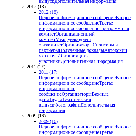
выпуск
Дополнительная информация
2012 (18)
2012 (18)
Первое информационное сообщение
Второе
информационное сообщение
Третье
информационное сообщение
Программный
комитет
Организационный
комитет
Международный
оргкомитет
Организаторы
Спонсоры и
партнёры
Полученные доклады
Авторский
указатель
Организации-
участники
Дополнительная информация
2011 (17)
2011 (17)
Первое информационное сообщение
Второе
информационное сообщение
Третье
информационное
сообщение
Организаторы
Важные
даты
Труды
Тематический
выпуск
Фотографии
Дополнительная
информация
2009 (16)
2009 (16)
Первое информационное сообщение
Второе
информационное сообщение
Третье