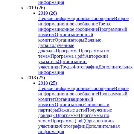
информация
2019 (26)
2019 (26)
Первое информационное сообщение
Второе
информационное сообщение
Третье
информационное сообщение
Программный
комитет
Организационный
комитет
Организаторы
Важные
даты
Полученные
доклады
Программа
Программы по
темам
Программа (.pdf)
Авторский
указатель
Организации-
участники
Труды
Фотографии
Дополнительная
информация
2018 (25)
2018 (25)
Первое информационное сообщение
Второе
информационное сообщение
Программный
комитет
Организационный
комитет
Организаторы
Спонсоры и
партнёры
Важные даты
Полученные
доклады
Программа
Программы по
темам
Программа (.pdf)
Организации-
участники
Фотографии
Дополнительная
информация