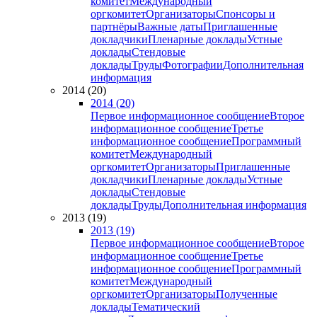
комитет
Международный
оргкомитет
Организаторы
Спонсоры и
партнёры
Важные даты
Приглашенные
докладчики
Пленарные доклады
Устные
доклады
Стендовые
доклады
Труды
Фотографии
Дополнительная
информация
2014 (20)
2014 (20)
Первое информационное сообщение
Второе
информационное сообщение
Третье
информационное сообщение
Программный
комитет
Международный
оргкомитет
Организаторы
Приглашенные
докладчики
Пленарные доклады
Устные
доклады
Стендовые
доклады
Труды
Дополнительная информация
2013 (19)
2013 (19)
Первое информационное сообщение
Второе
информационное сообщение
Третье
информационное сообщение
Программный
комитет
Международный
оргкомитет
Организаторы
Полученные
доклады
Тематический