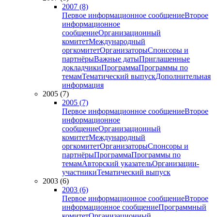
2007 (8)
Первое информационное сообщение
Второе
информационное
сообщение
Организационный
комитет
Международный
оргкомитет
Организаторы
Спонсоры и
партнёры
Важные даты
Приглашенные
докладчики
Программа
Программы по
темам
Тематический выпуск
Дополнительная
информация
2005 (7)
2005 (7)
Первое информационное сообщение
Второе
информационное
сообщение
Организационный
комитет
Международный
оргкомитет
Организаторы
Спонсоры и
партнёры
Программа
Программы по
темам
Авторский указатель
Организации-
участники
Тематический выпуск
2003 (6)
2003 (6)
Первое информационное сообщение
Второе
информационное сообщение
Программный
комитет
Организационный