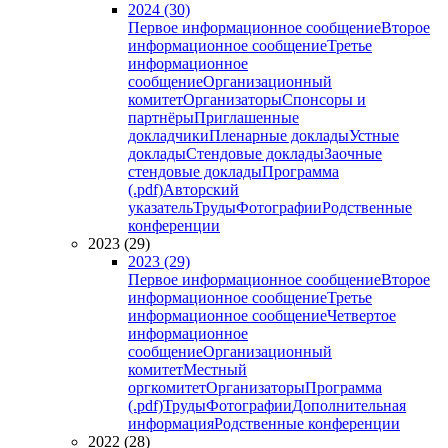
2024 (30)
Первое информационное сообщение
Второе
информационное сообщение
Третье
информационное
сообщение
Организационный
комитет
Организаторы
Спонсоры и
партнёры
Приглашенные
докладчики
Пленарные доклады
Устные
доклады
Стендовые доклады
Заочные
стендовые доклады
Программа
(.pdf)
Авторский
указатель
Труды
Фотографии
Родственные
конференции
2023 (29)
2023 (29)
Первое информационное сообщение
Второе
информационное сообщение
Третье
информационное сообщение
Четвертое
информационное
сообщение
Организационный
комитет
Местный
оргкомитет
Организаторы
Программа
(.pdf)
Труды
Фотографии
Дополнительная
информация
Родственные конференции
2022 (28)