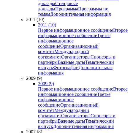
доклады
Стендовые
доклады
Программа
Программы по
темам
Дополнительная информация
2011 (10)
2011 (10)
Первое информационное сообщение
Второе
информационное сообщение
Третье
информационное
сообщение
Организационный
комитет
Международный
оргкомитет
Организаторы
Спонсоры и
партнёры
Важные даты
Тематический
выпуск
Фотографии
Дополнительная
информация
2009 (9)
2009 (9)
Первое информационное сообщение
Второе
информационное сообщение
Третье
информационное
сообщение
Организационный
комитет
Международный
оргкомитет
Организаторы
Спонсоры и
партнёры
Важные даты
Тематический
выпуск
Дополнительная информация
2007 (8)