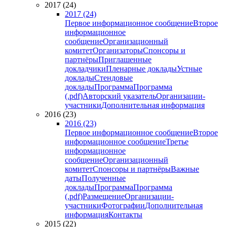
2017 (24)
2017 (24)
Первое информационное сообщение
Второе
информационное
сообщение
Организационный
комитет
Организаторы
Спонсоры и
партнёры
Приглашенные
докладчики
Пленарные доклады
Устные
доклады
Стендовые
доклады
Программа
Программа
(.pdf)
Авторский указатель
Организации-
участники
Дополнительная информация
2016 (23)
2016 (23)
Первое информационное сообщение
Второе
информационное сообщение
Третье
информационное
сообщение
Организационный
комитет
Спонсоры и партнёры
Важные
даты
Полученные
доклады
Программа
Программа
(.pdf)
Размещение
Организации-
участники
Фотографии
Дополнительная
информация
Контакты
2015 (22)