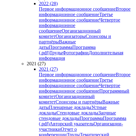
2022 (28)
Первое информационное сообщение
Второе
информационное сообщение
Третье
информационное сообщение
Четвертое
информационное
сообщение
Организационный
комитет
Организаторы
Спонсоры и
партнёры
Важные
даты
Программа
Программа
(.pdf)
Труды
Фотографии
Дополнительная
информация
2021 (27)
2021 (27)
Первое информационное сообщение
Второе
информационное сообщение
Третье
информационное сообщение
Четвертое
информационное сообщение
Программный
комитет
Организационный
комитет
Спонсоры и партнёры
Важные
даты
Пленарные доклады
Устные
доклады
Стендовые доклады
Заочные
стендовые доклады
Программа
Программа
(.pdf)
Авторский указатель
Организации-
участники
Отчет о
конференции
Труды
Тематический