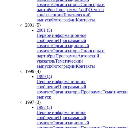
комитет
Организаторы
Спонсоры и
партнёры
Программа (.pdf)
Отчет о
конференции
Тематический
выпуск
Фотографии
Контакты
2001 (5)
2001 (5)
Первое информационное
сообщение
Программный
комитет
Организационный
комитет
Организаторы
Спонсоры и
партнёры
Программа
Авторский
указатель
Тематический
выпуск
Фотографии
Контакты
1999 (4)
1999 (4)
Первое информационное
сообщение
Программный
комитет
Организаторы
Программа
Тематически
выпуск
1997 (3)
1997 (3)
Первое информационное
сообщение
Программный
комитет
Организационный
комитет
Организаторы
Программа
Тематически