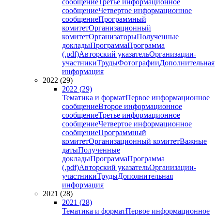
сообщение
Третье информационное
сообщение
Четвертое информационное
сообщение
Программный
комитет
Организационный
комитет
Организаторы
Полученные
доклады
Программа
Программа
(.pdf)
Авторский указатель
Организации-
участники
Труды
Фотографии
Дополнительная
информация
2022 (29)
2022 (29)
Тематика и формат
Первое информационное
сообщение
Второе информационное
сообщение
Третье информационное
сообщение
Четвертое информационное
сообщение
Программный
комитет
Организационный комитет
Важные
даты
Полученные
доклады
Программа
Программа
(.pdf)
Авторский указатель
Организации-
участники
Труды
Дополнительная
информация
2021 (28)
2021 (28)
Тематика и формат
Первое информационное