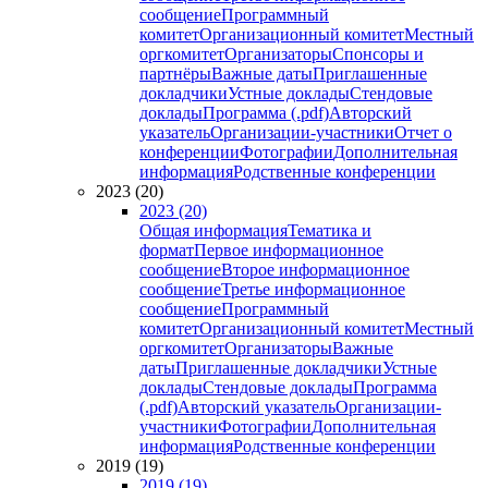
сообщение
Программный
комитет
Организационный комитет
Местный
оргкомитет
Организаторы
Спонсоры и
партнёры
Важные даты
Приглашенные
докладчики
Устные доклады
Стендовые
доклады
Программа (.pdf)
Авторский
указатель
Организации-участники
Отчет о
конференции
Фотографии
Дополнительная
информация
Родственные конференции
2023 (20)
2023 (20)
Общая информация
Тематика и
формат
Первое информационное
сообщение
Второе информационное
сообщение
Третье информационное
сообщение
Программный
комитет
Организационный комитет
Местный
оргкомитет
Организаторы
Важные
даты
Приглашенные докладчики
Устные
доклады
Стендовые доклады
Программа
(.pdf)
Авторский указатель
Организации-
участники
Фотографии
Дополнительная
информация
Родственные конференции
2019 (19)
2019 (19)