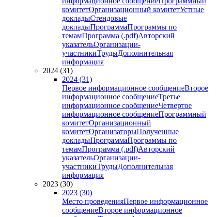
информационное сообщение
Программный
комитет
Организационный комитет
Устные
доклады
Стендовые
доклады
Программа
Программы по
темам
Программа (.pdf)
Авторский
указатель
Организации-
участники
Труды
Дополнительная
информация
2024 (31)
2024 (31)
Первое информационное сообщение
Второе
информационное сообщение
Третье
информационное сообщение
Четвертое
информационное сообщение
Программный
комитет
Организационный
комитет
Организаторы
Полученные
доклады
Программа
Программы по
темам
Программа (.pdf)
Авторский
указатель
Организации-
участники
Труды
Дополнительная
информация
2023 (30)
2023 (30)
Место проведения
Первое информационное
сообщение
Второе информационное