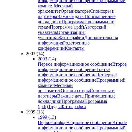
информационное сообщение
Программный
комитет
Местный
оргкомитет
Организаторы
Спонсоры и
партнёры
Важные даты
Приглашенные
докладчики
Программа
Программы по
темам
Программа (.pdf)
Авторский
указатель
Организации-
участники
Фотографии
Дополнительная
информация
Родственные
конференции
Контакты
2003 (14)
2003 (14)
Первое информационное сообщение
Второе
информационное сообщение
Третье
информационное сообщение
Четвертое
информационное сообщение
Программный
комитет
Местный
оргкомитет
Организаторы
Спонсоры и
партнёры
Важные даты
Приглашенные
докладчики
Программа
Программа
(.pdf)
Труды
Фотографии
1999 (13)
1999 (13)
Первое информационное сообщение
Второе
информационное сообщение
Программный