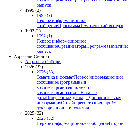
выпуск
1995 (2)
1995 (2)
Первое информационное
сообщение
Программа
Тематический выпуск
1992 (1)
1992 (1)
Первое информационное
сообщение
Организаторы
Программа
Тематиче
выпуск
Аэрозоли Сибири
Аэрозоли Сибири
2026 (33)
2026 (33)
Тематика и формат
Первое информационное
сообщение
Программный
комитет
Организационный
комитет
Организаторы
Важные
даты
Полученные доклады
Дополнительная
информация
Онлайн регистрация, приём
докладов и оплата участия
2025 (32)
2025 (32)
Первое информационное сообщение
Второе