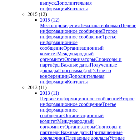
выпуск
Дополнительная
информация
Контакты
2015 (12)
2015 (12)
Место проведения
Тематика и формат
Первое
информационное сообщение
Второе
информационное сообщение
Третье
информационное
сообщение
Организационный
комитет
Международный
оргкомитет
Организаторы
Спонсоры и
партнёры
Важные даты
Полученные
доклады
Программа (.pdf)
Отчет о
конференции
Дополнительная
информация
Контакты
2013 (11)
2013 (11)
Первое информационное сообщение
Второе
информационное сообщение
Третье
информационное
сообщение
Организационный
комитет
Международный
оргкомитет
Организаторы
Спонсоры и
партнёры
Важные даты
Приглашенные
докладчики
Пленарные доклады
Устные