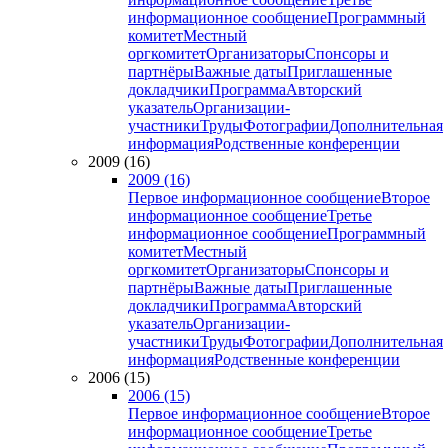
информационное сообщение
Программный
комитет
Местный
оргкомитет
Организаторы
Спонсоры и
партнёры
Важные даты
Приглашенные
докладчики
Программа
Авторский
указатель
Организации-
участники
Труды
Фотографии
Дополнительная
информация
Родственные конференции
2009 (16)
2009 (16)
Первое информационное сообщение
Второе
информационное сообщение
Третье
информационное сообщение
Программный
комитет
Местный
оргкомитет
Организаторы
Спонсоры и
партнёры
Важные даты
Приглашенные
докладчики
Программа
Авторский
указатель
Организации-
участники
Труды
Фотографии
Дополнительная
информация
Родственные конференции
2006 (15)
2006 (15)
Первое информационное сообщение
Второе
информационное сообщение
Третье