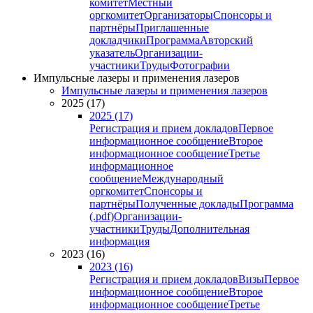
комитет
Местный
оргкомитет
Организаторы
Спонсоры и
партнёры
Приглашенные
докладчики
Программа
Авторский
указатель
Организации-
участники
Труды
Фотографии
Импульсные лазеры и применения лазеров
Импульсные лазеры и применения лазеров
2025 (17)
2025 (17)
Регистрация и прием докладов
Первое
информационное сообщение
Второе
информационное сообщение
Третье
информационное
сообщение
Международный
оргкомитет
Спонсоры и
партнёры
Полученные доклады
Программа
(.pdf)
Организации-
участники
Труды
Дополнительная
информация
2023 (16)
2023 (16)
Регистрация и прием докладов
Визы
Первое
информационное сообщение
Второе
информационное сообщение
Третье