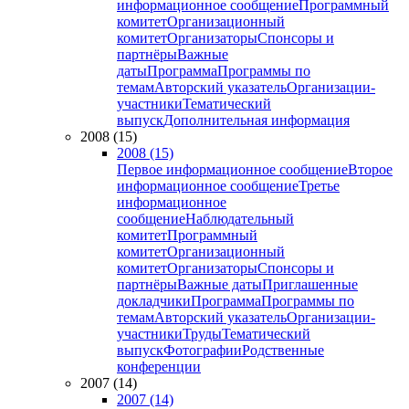
информационное сообщение
Программный
комитет
Организационный
комитет
Организаторы
Спонсоры и
партнёры
Важные
даты
Программа
Программы по
темам
Авторский указатель
Организации-
участники
Тематический
выпуск
Дополнительная информация
2008 (15)
2008 (15)
Первое информационное сообщение
Второе
информационное сообщение
Третье
информационное
сообщение
Наблюдательный
комитет
Программный
комитет
Организационный
комитет
Организаторы
Спонсоры и
партнёры
Важные даты
Приглашенные
докладчики
Программа
Программы по
темам
Авторский указатель
Организации-
участники
Труды
Тематический
выпуск
Фотографии
Родственные
конференции
2007 (14)
2007 (14)