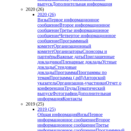
выпуск
Дополнительная информация
2020 (26)
2020 (26)
Визы
Первое информационное
сообщение
Второе информационное
сообщение
Третье информационное
сообщение
Четвертое информационное
сообщение
Программный
комитет
Организационный
комитет
Организаторы
Спонсоры и
партнёры
Важные даты
Приглашенные
докладчики
Пленарные доклады
Устные
доклады
Стендовые
доклады
Программа
Программы по
темам
Программа (.pdf)
Авторский
указатель
Организации-участники
Отчет о
конференции
Труды
Тематический
выпуск
Фотографии
Дополнительная
информация
Контакты
2019 (25)
2019 (25)
Общая информация
Визы
Первое
информационное сообщение
Второе
информационное сообщение
Третье
информационное сообщение
Программный