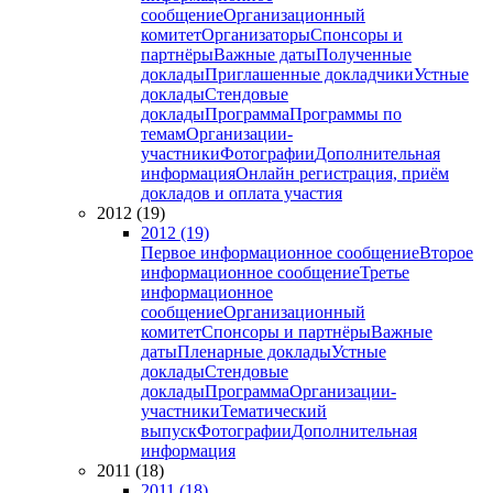
сообщение
Организационный
комитет
Организаторы
Спонсоры и
партнёры
Важные даты
Полученные
доклады
Приглашенные докладчики
Устные
доклады
Стендовые
доклады
Программа
Программы по
темам
Организации-
участники
Фотографии
Дополнительная
информация
Онлайн регистрация, приём
докладов и оплата участия
2012 (19)
2012 (19)
Первое информационное сообщение
Второе
информационное сообщение
Третье
информационное
сообщение
Организационный
комитет
Спонсоры и партнёры
Важные
даты
Пленарные доклады
Устные
доклады
Стендовые
доклады
Программа
Организации-
участники
Тематический
выпуск
Фотографии
Дополнительная
информация
2011 (18)
2011 (18)