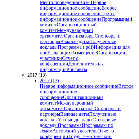
Место проведения
Визы
Первое
информационное сообщение
Второе
информационное сообщение
Третье
информационное сообщение
Программный
комитет
Организационный
комитет
Международный
оргкомитет
Организаторы
Спонсоры и
партнёры
Важные даты
Полученные
доклады
Программа (.pdf)
Информация для
прибывающих
Размещение
Организации-
участники
Отчет о
конференции
Дополнительная
информация
Контакты
2017 (13)
2017 (13)
Первое информационное сообщение
Второе
информационное
сообщение
Организационный
комитет
Международный
оргкомитет
Организаторы
Спонсоры и
партнёры
Важные даты
Полученные
доклады
Устные доклады
Стендовые
доклады
Программа
Программы по
темам
Авторский указатель
Отчет о
конференции
Труды
Тематический