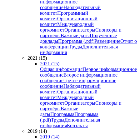
информационное
сообщение
Наблюдательный
комитет
Программный
комитет
Организационный
комитет
Международный
оргкомитет
Организаторы
Спонсоры и
партнёры
Важные даты
Полученные
доклады
Программа (.pdf)
Размещение
Отчет о
конференции
Труды
Дополнительная
информация
2021 (15)
2021 (15)
Общая информация
Первое информационное
сообщение
Второе информационное
сообщение
Третье информационное
сообщение
Наблюдательный
комитет
Организационный
комитет
Международный
оргкомитет
Организаторы
Спонсоры и
партнёры
Важные
даты
Программа
Программа
(.pdf)
Труды
Дополнительная
информация
Контакты
2019 (14)
2019 (14)