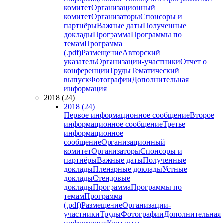
комитет
Организационный
комитет
Организаторы
Спонсоры и
партнёры
Важные даты
Полученные
доклады
Программа
Программы по
темам
Программа
(.pdf)
Размещение
Авторский
указатель
Организации-участники
Отчет о
конференции
Труды
Тематический
выпуск
Фотографии
Дополнительная
информация
2018 (24)
2018 (24)
Первое информационное сообщение
Второе
информационное сообщение
Третье
информационное
сообщение
Организационный
комитет
Организаторы
Спонсоры и
партнёры
Важные даты
Полученные
доклады
Пленарные доклады
Устные
доклады
Стендовые
доклады
Программа
Программы по
темам
Программа
(.pdf)
Размещение
Организации-
участники
Труды
Фотографии
Дополнительная
информация
Контакты