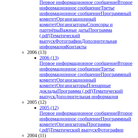
Первое информационное сообщение
Второе
информационное сообщение
Третье
информационное сообщение
Программный
комитет
Организационный
комитет
Организаторы
Спонсоры и
партнёры
Важные даты
Программа
(.pdf)
Тематический
выпуск
Фотографии
Дополнительная
информация
Контакты
2006 (13)
2006 (13)
Первое информационное сообщение
Второе
информационное сообщение
Третье
информационное сообщение
Программный
комитет
Организационный
комитет
Организаторы
Пленарные
доклады
Программа (.pdf)
Тематический
выпуск
Дополнительная информация
2005 (12)
2005 (12)
Первое информационное сообщение
Второе
информационное сообщение
Программный
комитет
Организаторы
Программа
(.pdf)
Тематический выпуск
Фотографии
2004 (11)