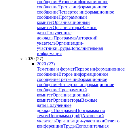
сообщение
Второе информационное
сообщение
Третье информационное
сообщение
Четвертое информационное
сообщение
Программный
комитет
Организационный
комитет
Организаторы
Важные
даты
Полученные
доклады
Программа
Авторский
указатель
Организации-
участники
Труды
Дополнительная
информация
2020 (27)
2020 (27)
Тематика и формат
Первое информационное
сообщение
Второе информационное
сообщение
Третье информационное
сообщение
Четвертое информационное
сообщение
Программный
комитет
Организационный
комитет
Организаторы
Важные
даты
Полученные
доклады
Программа
Программы по
темам
Программа (.pdf)
Авторский
указатель
Организации-участники
Отчет о
конференции
Труды
Дополнительная