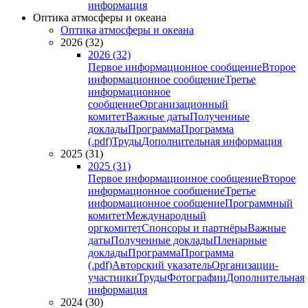
информация
Оптика атмосферы и океана
Оптика атмосферы и океана
2026 (32)
2026 (32)
Первое информационное сообщение
Второе
информационное сообщение
Третье
информационное
сообщение
Организационный
комитет
Важные даты
Полученные
доклады
Программа
Программа
(.pdf)
Труды
Дополнительная информация
2025 (31)
2025 (31)
Первое информационное сообщение
Второе
информационное сообщение
Третье
информационное сообщение
Программный
комитет
Международный
оргкомитет
Спонсоры и партнёры
Важные
даты
Полученные доклады
Пленарные
доклады
Программа
Программа
(.pdf)
Авторский указатель
Организации-
участники
Труды
Фотографии
Дополнительная
информация
2024 (30)