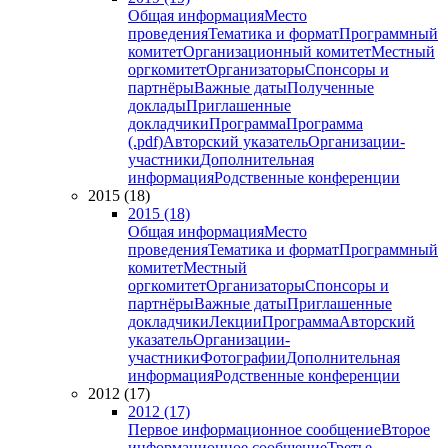
Общая информация
Место
проведения
Тематика и формат
Программный
комитет
Организационный комитет
Местный
оргкомитет
Организаторы
Спонсоры и
партнёры
Важные даты
Полученные
доклады
Приглашенные
докладчики
Программа
Программа
(.pdf)
Авторский указатель
Организации-
участники
Дополнительная
информация
Родственные конференции
2015 (18)
2015 (18)
Общая информация
Место
проведения
Тематика и формат
Программный
комитет
Местный
оргкомитет
Организаторы
Спонсоры и
партнёры
Важные даты
Приглашенные
докладчики
Лекции
Программа
Авторский
указатель
Организации-
участники
Фотографии
Дополнительная
информация
Родственные конференции
2012 (17)
2012 (17)
Первое информационное сообщение
Второе
информационное сообщение
Третье