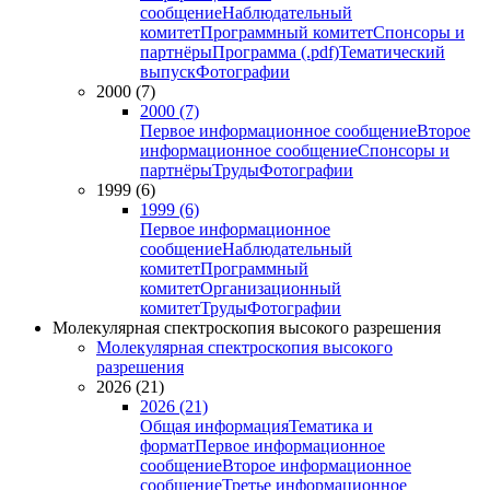
сообщение
Наблюдательный
комитет
Программный комитет
Спонсоры и
партнёры
Программа (.pdf)
Тематический
выпуск
Фотографии
2000 (7)
2000 (7)
Первое информационное сообщение
Второе
информационное сообщение
Спонсоры и
партнёры
Труды
Фотографии
1999 (6)
1999 (6)
Первое информационное
сообщение
Наблюдательный
комитет
Программный
комитет
Организационный
комитет
Труды
Фотографии
Молекулярная спектроскопия высокого разрешения
Молекулярная спектроскопия высокого
разрешения
2026 (21)
2026 (21)
Общая информация
Тематика и
формат
Первое информационное
сообщение
Второе информационное
сообщение
Третье информационное