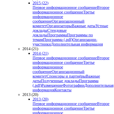
2015 (22)
Первое информационное сообщение
Второе
информационное сообщение
Третье
информационное
сообщение
Организационный
комитет
Организаторы
Важные даты
Устные
доклады
Стендовые
доклады
Программа
Программы по
темам
Программа (.pdf)
Организации-
участники
Дополнительная информация
2014 (21)
2014 (21)
Первое информационное сообщение
Второе
информационное сообщение
Третье
информационное
сообщение
Организационный
комитет
Спонсоры и партнёры
Важные
даты
Полученные доклады
Программа
(.pdf)
Размещение
Фотографии
Дополнительная
информация
Контакты
2013 (20)
2013 (20)
Первое информационное сообщение
Второе
информационное сообщение
Третье
информационное