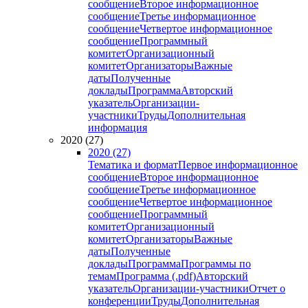
сообщение
Второе информационное
сообщение
Третье информационное
сообщение
Четвертое информационное
сообщение
Программный
комитет
Организационный
комитет
Организаторы
Важные
даты
Полученные
доклады
Программа
Авторский
указатель
Организации-
участники
Труды
Дополнительная
информация
2020 (27)
2020 (27)
Тематика и формат
Первое информационное
сообщение
Второе информационное
сообщение
Третье информационное
сообщение
Четвертое информационное
сообщение
Программный
комитет
Организационный
комитет
Организаторы
Важные
даты
Полученные
доклады
Программа
Программы по
темам
Программа (.pdf)
Авторский
указатель
Организации-участники
Отчет о
конференции
Труды
Дополнительная