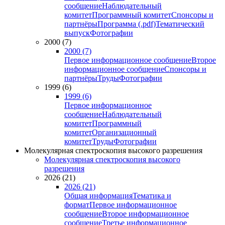
сообщение
Наблюдательный
комитет
Программный комитет
Спонсоры и
партнёры
Программа (.pdf)
Тематический
выпуск
Фотографии
2000 (7)
2000 (7)
Первое информационное сообщение
Второе
информационное сообщение
Спонсоры и
партнёры
Труды
Фотографии
1999 (6)
1999 (6)
Первое информационное
сообщение
Наблюдательный
комитет
Программный
комитет
Организационный
комитет
Труды
Фотографии
Молекулярная спектроскопия высокого разрешения
Молекулярная спектроскопия высокого
разрешения
2026 (21)
2026 (21)
Общая информация
Тематика и
формат
Первое информационное
сообщение
Второе информационное
сообщение
Третье информационное