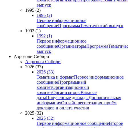
выпуск
1995 (2)
1995 (2)
Первое информационное
сообщение
Программа
Тематический выпуск
1992 (1)
1992 (1)
Первое информационное
сообщение
Организаторы
Программа
Тематиче
выпуск
Аэрозоли Сибири
Аэрозоли Сибири
2026 (33)
2026 (33)
Тематика и формат
Первое информационное
сообщение
Программный
комитет
Организационный
комитет
Организаторы
Важные
даты
Полученные доклады
Дополнительная
информация
Онлайн регистрация, приём
докладов и оплата участия
2025 (32)
2025 (32)
Первое информационное сообщение
Второе