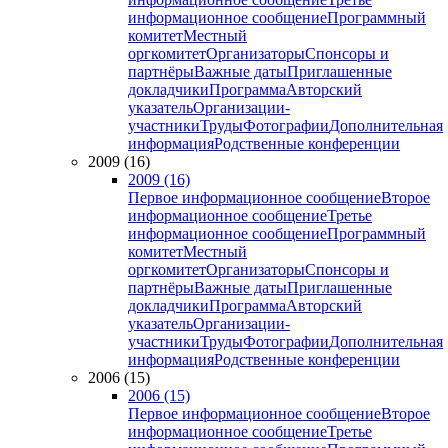
информационное сообщение
Программный
комитет
Местный
оргкомитет
Организаторы
Спонсоры и
партнёры
Важные даты
Приглашенные
докладчики
Программа
Авторский
указатель
Организации-
участники
Труды
Фотографии
Дополнительная
информация
Родственные конференции
2009 (16)
2009 (16)
Первое информационное сообщение
Второе
информационное сообщение
Третье
информационное сообщение
Программный
комитет
Местный
оргкомитет
Организаторы
Спонсоры и
партнёры
Важные даты
Приглашенные
докладчики
Программа
Авторский
указатель
Организации-
участники
Труды
Фотографии
Дополнительная
информация
Родственные конференции
2006 (15)
2006 (15)
Первое информационное сообщение
Второе
информационное сообщение
Третье