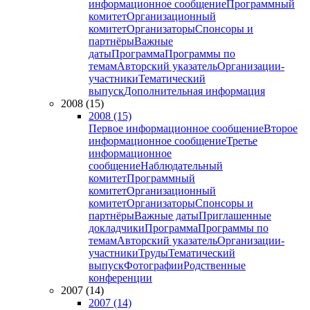
информационное сообщение
Программный
комитет
Организационный
комитет
Организаторы
Спонсоры и
партнёры
Важные
даты
Программа
Программы по
темам
Авторский указатель
Организации-
участники
Тематический
выпуск
Дополнительная информация
2008 (15)
2008 (15)
Первое информационное сообщение
Второе
информационное сообщение
Третье
информационное
сообщение
Наблюдательный
комитет
Программный
комитет
Организационный
комитет
Организаторы
Спонсоры и
партнёры
Важные даты
Приглашенные
докладчики
Программа
Программы по
темам
Авторский указатель
Организации-
участники
Труды
Тематический
выпуск
Фотографии
Родственные
конференции
2007 (14)
2007 (14)