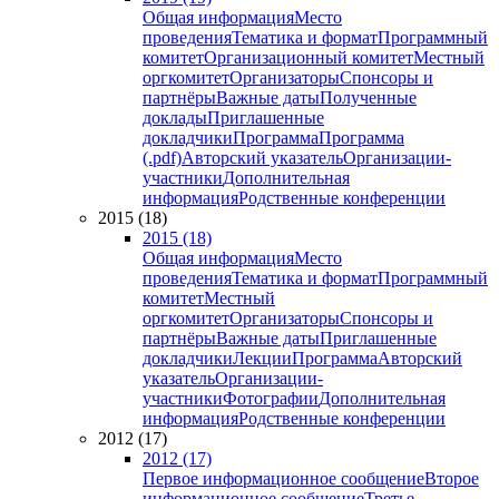
Общая информация
Место
проведения
Тематика и формат
Программный
комитет
Организационный комитет
Местный
оргкомитет
Организаторы
Спонсоры и
партнёры
Важные даты
Полученные
доклады
Приглашенные
докладчики
Программа
Программа
(.pdf)
Авторский указатель
Организации-
участники
Дополнительная
информация
Родственные конференции
2015 (18)
2015 (18)
Общая информация
Место
проведения
Тематика и формат
Программный
комитет
Местный
оргкомитет
Организаторы
Спонсоры и
партнёры
Важные даты
Приглашенные
докладчики
Лекции
Программа
Авторский
указатель
Организации-
участники
Фотографии
Дополнительная
информация
Родственные конференции
2012 (17)
2012 (17)
Первое информационное сообщение
Второе
информационное сообщение
Третье