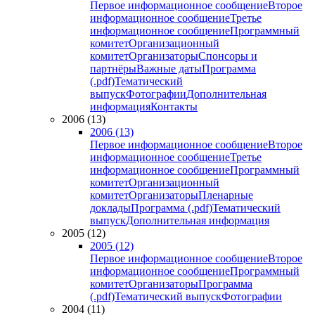
Первое информационное сообщение
Второе
информационное сообщение
Третье
информационное сообщение
Программный
комитет
Организационный
комитет
Организаторы
Спонсоры и
партнёры
Важные даты
Программа
(.pdf)
Тематический
выпуск
Фотографии
Дополнительная
информация
Контакты
2006 (13)
2006 (13)
Первое информационное сообщение
Второе
информационное сообщение
Третье
информационное сообщение
Программный
комитет
Организационный
комитет
Организаторы
Пленарные
доклады
Программа (.pdf)
Тематический
выпуск
Дополнительная информация
2005 (12)
2005 (12)
Первое информационное сообщение
Второе
информационное сообщение
Программный
комитет
Организаторы
Программа
(.pdf)
Тематический выпуск
Фотографии
2004 (11)