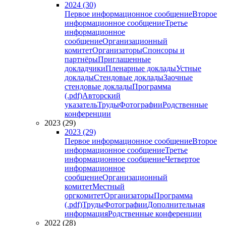
2024 (30)
Первое информационное сообщение
Второе
информационное сообщение
Третье
информационное
сообщение
Организационный
комитет
Организаторы
Спонсоры и
партнёры
Приглашенные
докладчики
Пленарные доклады
Устные
доклады
Стендовые доклады
Заочные
стендовые доклады
Программа
(.pdf)
Авторский
указатель
Труды
Фотографии
Родственные
конференции
2023 (29)
2023 (29)
Первое информационное сообщение
Второе
информационное сообщение
Третье
информационное сообщение
Четвертое
информационное
сообщение
Организационный
комитет
Местный
оргкомитет
Организаторы
Программа
(.pdf)
Труды
Фотографии
Дополнительная
информация
Родственные конференции
2022 (28)