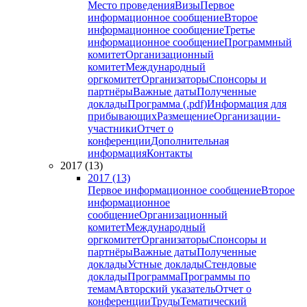
Место проведения
Визы
Первое
информационное сообщение
Второе
информационное сообщение
Третье
информационное сообщение
Программный
комитет
Организационный
комитет
Международный
оргкомитет
Организаторы
Спонсоры и
партнёры
Важные даты
Полученные
доклады
Программа (.pdf)
Информация для
прибывающих
Размещение
Организации-
участники
Отчет о
конференции
Дополнительная
информация
Контакты
2017 (13)
2017 (13)
Первое информационное сообщение
Второе
информационное
сообщение
Организационный
комитет
Международный
оргкомитет
Организаторы
Спонсоры и
партнёры
Важные даты
Полученные
доклады
Устные доклады
Стендовые
доклады
Программа
Программы по
темам
Авторский указатель
Отчет о
конференции
Труды
Тематический