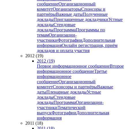
сообщение
Организационный
комитет
Организаторы
Спонсоры и
партнёры
Важные даты
Полученные
доклады
Приглашенные докладчики
Устные
доклады
Стендовые
доклады
Программа
Программы по
темам
Организации-
участники
Фотографии
Дополнительная
информация
Онлайн регистрация, приём
докладов и оплата участия
2012 (19)
2012 (19)
Первое информационное сообщение
Второе
информационное сообщение
Третье
информационное
сообщение
Организационный
комитет
Спонсоры и партнёры
Важные
даты
Пленарные доклады
Устные
доклады
Стендовые
доклады
Программа
Организации-
участники
Тематический
выпуск
Фотографии
Дополнительная
информация
2011 (18)
2011 (18)