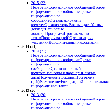
2015 (22)
Первое информационное сообщение
Второе
информационное сообщение
Третье
информационное
сообщение
Организационный
комитет
Организаторы
Важные даты
Устные
доклады
Стендовые
доклады
Программа
Программы по
темам
Программа (.pdf)
Организации-
участники
Дополнительная информация
2014 (21)
2014 (21)
Первое информационное сообщение
Второе
информационное сообщение
Третье
информационное
сообщение
Организационный
комитет
Спонсоры и партнёры
Важные
даты
Полученные доклады
Программа
(.pdf)
Размещение
Фотографии
Дополнительная
информация
Контакты
2013 (20)
2013 (20)
Первое информационное сообщение
Второе
информационное сообщение
Третье
информационное