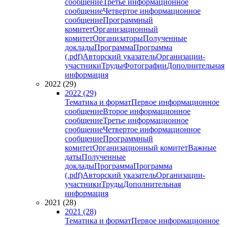
сообщение
Третье информационное
сообщение
Четвертое информационное
сообщение
Программный
комитет
Организационный
комитет
Организаторы
Полученные
доклады
Программа
Программа
(.pdf)
Авторский указатель
Организации-
участники
Труды
Фотографии
Дополнительная
информация
2022 (29)
2022 (29)
Тематика и формат
Первое информационное
сообщение
Второе информационное
сообщение
Третье информационное
сообщение
Четвертое информационное
сообщение
Программный
комитет
Организационный комитет
Важные
даты
Полученные
доклады
Программа
Программа
(.pdf)
Авторский указатель
Организации-
участники
Труды
Дополнительная
информация
2021 (28)
2021 (28)
Тематика и формат
Первое информационное