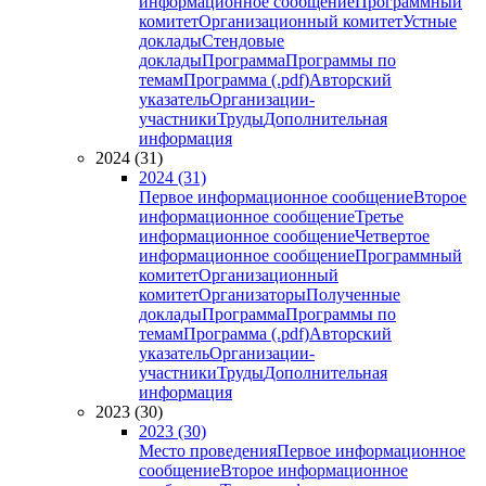
информационное сообщение
Программный
комитет
Организационный комитет
Устные
доклады
Стендовые
доклады
Программа
Программы по
темам
Программа (.pdf)
Авторский
указатель
Организации-
участники
Труды
Дополнительная
информация
2024 (31)
2024 (31)
Первое информационное сообщение
Второе
информационное сообщение
Третье
информационное сообщение
Четвертое
информационное сообщение
Программный
комитет
Организационный
комитет
Организаторы
Полученные
доклады
Программа
Программы по
темам
Программа (.pdf)
Авторский
указатель
Организации-
участники
Труды
Дополнительная
информация
2023 (30)
2023 (30)
Место проведения
Первое информационное
сообщение
Второе информационное