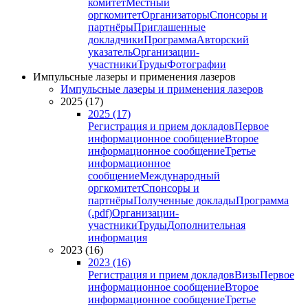
комитет
Местный
оргкомитет
Организаторы
Спонсоры и
партнёры
Приглашенные
докладчики
Программа
Авторский
указатель
Организации-
участники
Труды
Фотографии
Импульсные лазеры и применения лазеров
Импульсные лазеры и применения лазеров
2025 (17)
2025 (17)
Регистрация и прием докладов
Первое
информационное сообщение
Второе
информационное сообщение
Третье
информационное
сообщение
Международный
оргкомитет
Спонсоры и
партнёры
Полученные доклады
Программа
(.pdf)
Организации-
участники
Труды
Дополнительная
информация
2023 (16)
2023 (16)
Регистрация и прием докладов
Визы
Первое
информационное сообщение
Второе
информационное сообщение
Третье