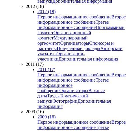
выпуск
Дополнительная информация
2012 (18)
2012 (18)
Первое информационное сообщение
Второе
информационное сообщение
Третье
информационное сообщение
Программный
комитет
Организационный
комитет
Международный
оргкомитет
Организаторы
Спонсоры и
партнёры
Полученные доклады
Авторский
указатель
Организации-
участники
Дополнительная информация
2011 (17)
2011 (17)
Первое информационное сообщение
Второе
информационное сообщение
Третье
информационное
сообщение
Организаторы
Важные
даты
Труды
Тематический
выпуск
Фотографии
Дополнительная
информация
2009 (16)
2009 (16)
Первое информационное сообщение
Второе
информационное сообщение
Третье