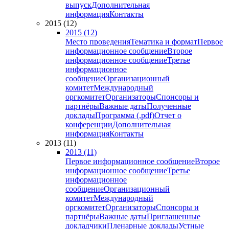
выпуск
Дополнительная
информация
Контакты
2015 (12)
2015 (12)
Место проведения
Тематика и формат
Первое
информационное сообщение
Второе
информационное сообщение
Третье
информационное
сообщение
Организационный
комитет
Международный
оргкомитет
Организаторы
Спонсоры и
партнёры
Важные даты
Полученные
доклады
Программа (.pdf)
Отчет о
конференции
Дополнительная
информация
Контакты
2013 (11)
2013 (11)
Первое информационное сообщение
Второе
информационное сообщение
Третье
информационное
сообщение
Организационный
комитет
Международный
оргкомитет
Организаторы
Спонсоры и
партнёры
Важные даты
Приглашенные
докладчики
Пленарные доклады
Устные