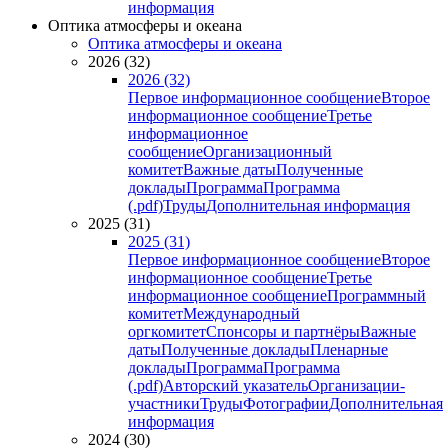
информация
Оптика атмосферы и океана
Оптика атмосферы и океана
2026 (32)
2026 (32)
Первое информационное сообщение
Второе
информационное сообщение
Третье
информационное
сообщение
Организационный
комитет
Важные даты
Полученные
доклады
Программа
Программа
(.pdf)
Труды
Дополнительная информация
2025 (31)
2025 (31)
Первое информационное сообщение
Второе
информационное сообщение
Третье
информационное сообщение
Программный
комитет
Международный
оргкомитет
Спонсоры и партнёры
Важные
даты
Полученные доклады
Пленарные
доклады
Программа
Программа
(.pdf)
Авторский указатель
Организации-
участники
Труды
Фотографии
Дополнительная
информация
2024 (30)