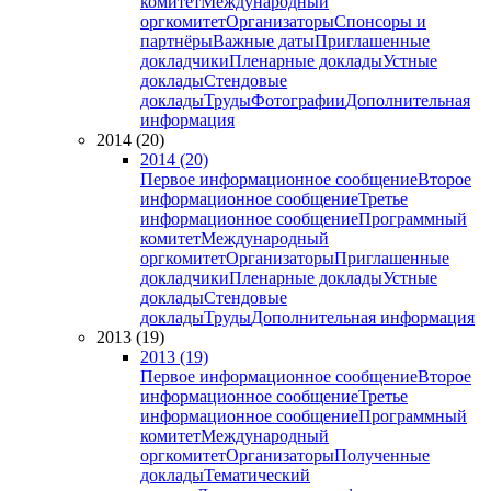
комитет
Международный
оргкомитет
Организаторы
Спонсоры и
партнёры
Важные даты
Приглашенные
докладчики
Пленарные доклады
Устные
доклады
Стендовые
доклады
Труды
Фотографии
Дополнительная
информация
2014 (20)
2014 (20)
Первое информационное сообщение
Второе
информационное сообщение
Третье
информационное сообщение
Программный
комитет
Международный
оргкомитет
Организаторы
Приглашенные
докладчики
Пленарные доклады
Устные
доклады
Стендовые
доклады
Труды
Дополнительная информация
2013 (19)
2013 (19)
Первое информационное сообщение
Второе
информационное сообщение
Третье
информационное сообщение
Программный
комитет
Международный
оргкомитет
Организаторы
Полученные
доклады
Тематический