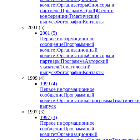
комитет
Организаторы
Спонсоры и
партнёры
Программа (.pdf)
Отчет о
конференции
Тематический
выпуск
Фотографии
Контакты
2001 (5)
2001 (5)
Первое информационное
сообщение
Программный
комитет
Организационный
комитет
Организаторы
Спонсоры и
партнёры
Программа
Авторский
указатель
Тематический
выпуск
Фотографии
Контакты
1999 (4)
1999 (4)
Первое информационное
сообщение
Программный
комитет
Организаторы
Программа
Тематически
выпуск
1997 (3)
1997 (3)
Первое информационное
сообщение
Программный
комитет
Организационный
комитет
Организаторы
Программа
Тематически