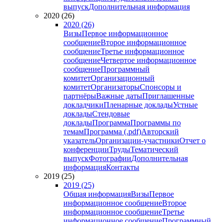
выпуск
Дополнительная информация
2020 (26)
2020 (26)
Визы
Первое информационное
сообщение
Второе информационное
сообщение
Третье информационное
сообщение
Четвертое информационное
сообщение
Программный
комитет
Организационный
комитет
Организаторы
Спонсоры и
партнёры
Важные даты
Приглашенные
докладчики
Пленарные доклады
Устные
доклады
Стендовые
доклады
Программа
Программы по
темам
Программа (.pdf)
Авторский
указатель
Организации-участники
Отчет о
конференции
Труды
Тематический
выпуск
Фотографии
Дополнительная
информация
Контакты
2019 (25)
2019 (25)
Общая информация
Визы
Первое
информационное сообщение
Второе
информационное сообщение
Третье
информационное сообщение
Программный