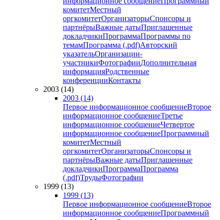
информационное сообщение
Программный
комитет
Местный
оргкомитет
Организаторы
Спонсоры и
партнёры
Важные даты
Приглашенные
докладчики
Программа
Программы по
темам
Программа (.pdf)
Авторский
указатель
Организации-
участники
Фотографии
Дополнительная
информация
Родственные
конференции
Контакты
2003 (14)
2003 (14)
Первое информационное сообщение
Второе
информационное сообщение
Третье
информационное сообщение
Четвертое
информационное сообщение
Программный
комитет
Местный
оргкомитет
Организаторы
Спонсоры и
партнёры
Важные даты
Приглашенные
докладчики
Программа
Программа
(.pdf)
Труды
Фотографии
1999 (13)
1999 (13)
Первое информационное сообщение
Второе
информационное сообщение
Программный