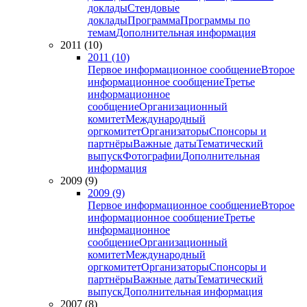
доклады
Стендовые
доклады
Программа
Программы по
темам
Дополнительная информация
2011 (10)
2011 (10)
Первое информационное сообщение
Второе
информационное сообщение
Третье
информационное
сообщение
Организационный
комитет
Международный
оргкомитет
Организаторы
Спонсоры и
партнёры
Важные даты
Тематический
выпуск
Фотографии
Дополнительная
информация
2009 (9)
2009 (9)
Первое информационное сообщение
Второе
информационное сообщение
Третье
информационное
сообщение
Организационный
комитет
Международный
оргкомитет
Организаторы
Спонсоры и
партнёры
Важные даты
Тематический
выпуск
Дополнительная информация
2007 (8)