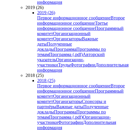
информация
2019 (26)
2019 (26)
Первое информационное сообщение
Второе
информационное сообщение
Третье
информационное сообщение
Программный
комитет
Организационный
комитет
Организаторы
Важные
даты
Полученные
доклады
Программа
Программы по
темам
Программа (.pdf)
Авторский
указатель
Организации-
участники
Труды
Фотографии
Дополнительная
информация
2018 (25)
2018 (25)
Первое информационное сообщение
Второе
информационное сообщение
Программный
комитет
Организационный
комитет
Организаторы
Спонсоры и
партнёры
Важные даты
Полученные
доклады
Программа
Программы по
темам
Программа (.pdf)
Организации-
участники
Фотографии
Дополнительная
информация