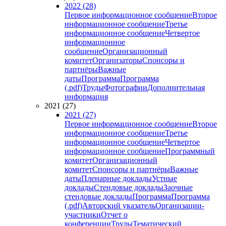
2022 (28)
Первое информационное сообщение
Второе
информационное сообщение
Третье
информационное сообщение
Четвертое
информационное
сообщение
Организационный
комитет
Организаторы
Спонсоры и
партнёры
Важные
даты
Программа
Программа
(.pdf)
Труды
Фотографии
Дополнительная
информация
2021 (27)
2021 (27)
Первое информационное сообщение
Второе
информационное сообщение
Третье
информационное сообщение
Четвертое
информационное сообщение
Программный
комитет
Организационный
комитет
Спонсоры и партнёры
Важные
даты
Пленарные доклады
Устные
доклады
Стендовые доклады
Заочные
стендовые доклады
Программа
Программа
(.pdf)
Авторский указатель
Организации-
участники
Отчет о
конференции
Труды
Тематический