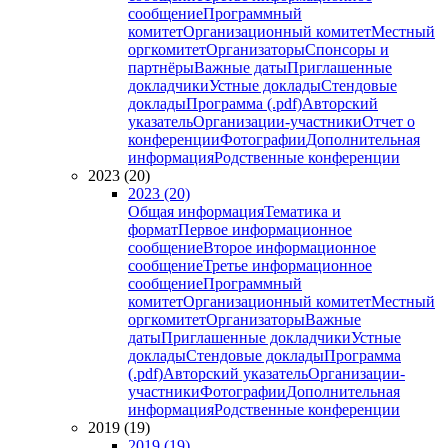
сообщение
Программный
комитет
Организационный комитет
Местный
оргкомитет
Организаторы
Спонсоры и
партнёры
Важные даты
Приглашенные
докладчики
Устные доклады
Стендовые
доклады
Программа (.pdf)
Авторский
указатель
Организации-участники
Отчет о
конференции
Фотографии
Дополнительная
информация
Родственные конференции
2023 (20)
2023 (20)
Общая информация
Тематика и
формат
Первое информационное
сообщение
Второе информационное
сообщение
Третье информационное
сообщение
Программный
комитет
Организационный комитет
Местный
оргкомитет
Организаторы
Важные
даты
Приглашенные докладчики
Устные
доклады
Стендовые доклады
Программа
(.pdf)
Авторский указатель
Организации-
участники
Фотографии
Дополнительная
информация
Родственные конференции
2019 (19)
2019 (19)