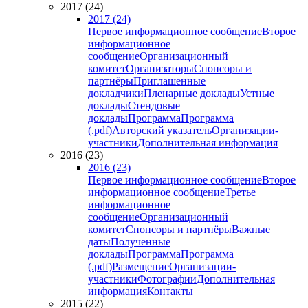
2017 (24)
2017 (24)
Первое информационное сообщение
Второе
информационное
сообщение
Организационный
комитет
Организаторы
Спонсоры и
партнёры
Приглашенные
докладчики
Пленарные доклады
Устные
доклады
Стендовые
доклады
Программа
Программа
(.pdf)
Авторский указатель
Организации-
участники
Дополнительная информация
2016 (23)
2016 (23)
Первое информационное сообщение
Второе
информационное сообщение
Третье
информационное
сообщение
Организационный
комитет
Спонсоры и партнёры
Важные
даты
Полученные
доклады
Программа
Программа
(.pdf)
Размещение
Организации-
участники
Фотографии
Дополнительная
информация
Контакты
2015 (22)