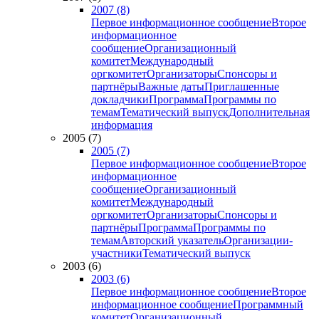
2007 (8)
Первое информационное сообщение
Второе
информационное
сообщение
Организационный
комитет
Международный
оргкомитет
Организаторы
Спонсоры и
партнёры
Важные даты
Приглашенные
докладчики
Программа
Программы по
темам
Тематический выпуск
Дополнительная
информация
2005 (7)
2005 (7)
Первое информационное сообщение
Второе
информационное
сообщение
Организационный
комитет
Международный
оргкомитет
Организаторы
Спонсоры и
партнёры
Программа
Программы по
темам
Авторский указатель
Организации-
участники
Тематический выпуск
2003 (6)
2003 (6)
Первое информационное сообщение
Второе
информационное сообщение
Программный
комитет
Организационный