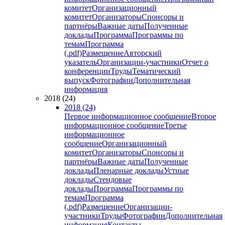
комитет
Организационный
комитет
Организаторы
Спонсоры и
партнёры
Важные даты
Полученные
доклады
Программа
Программы по
темам
Программа
(.pdf)
Размещение
Авторский
указатель
Организации-участники
Отчет о
конференции
Труды
Тематический
выпуск
Фотографии
Дополнительная
информация
2018 (24)
2018 (24)
Первое информационное сообщение
Второе
информационное сообщение
Третье
информационное
сообщение
Организационный
комитет
Организаторы
Спонсоры и
партнёры
Важные даты
Полученные
доклады
Пленарные доклады
Устные
доклады
Стендовые
доклады
Программа
Программы по
темам
Программа
(.pdf)
Размещение
Организации-
участники
Труды
Фотографии
Дополнительная
информация
Контакты