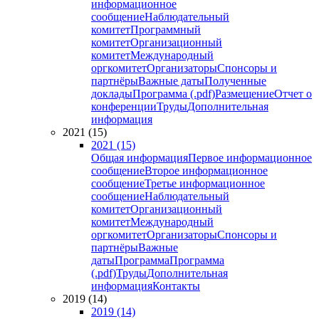
информационное
сообщение
Наблюдательный
комитет
Программный
комитет
Организационный
комитет
Международный
оргкомитет
Организаторы
Спонсоры и
партнёры
Важные даты
Полученные
доклады
Программа (.pdf)
Размещение
Отчет о
конференции
Труды
Дополнительная
информация
2021 (15)
2021 (15)
Общая информация
Первое информационное
сообщение
Второе информационное
сообщение
Третье информационное
сообщение
Наблюдательный
комитет
Организационный
комитет
Международный
оргкомитет
Организаторы
Спонсоры и
партнёры
Важные
даты
Программа
Программа
(.pdf)
Труды
Дополнительная
информация
Контакты
2019 (14)
2019 (14)