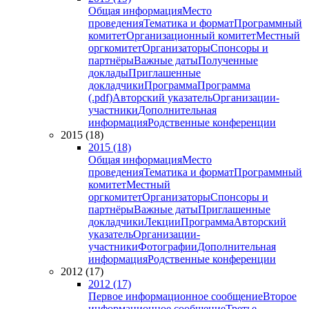
Общая информация
Место
проведения
Тематика и формат
Программный
комитет
Организационный комитет
Местный
оргкомитет
Организаторы
Спонсоры и
партнёры
Важные даты
Полученные
доклады
Приглашенные
докладчики
Программа
Программа
(.pdf)
Авторский указатель
Организации-
участники
Дополнительная
информация
Родственные конференции
2015 (18)
2015 (18)
Общая информация
Место
проведения
Тематика и формат
Программный
комитет
Местный
оргкомитет
Организаторы
Спонсоры и
партнёры
Важные даты
Приглашенные
докладчики
Лекции
Программа
Авторский
указатель
Организации-
участники
Фотографии
Дополнительная
информация
Родственные конференции
2012 (17)
2012 (17)
Первое информационное сообщение
Второе
информационное сообщение
Третье