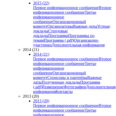
2015 (22)
Первое информационное сообщение
Второе
информационное сообщение
Третье
информационное
сообщение
Организационный
комитет
Организаторы
Важные даты
Устные
доклады
Стендовые
доклады
Программа
Программы по
темам
Программа (.pdf)
Организации-
участники
Дополнительная информация
2014 (21)
2014 (21)
Первое информационное сообщение
Второе
информационное сообщение
Третье
информационное
сообщение
Организационный
комитет
Спонсоры и партнёры
Важные
даты
Полученные доклады
Программа
(.pdf)
Размещение
Фотографии
Дополнительная
информация
Контакты
2013 (20)
2013 (20)
Первое информационное сообщение
Второе
информационное сообщение
Третье
информационное