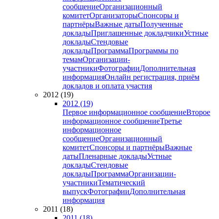
сообщение
Организационный
комитет
Организаторы
Спонсоры и
партнёры
Важные даты
Полученные
доклады
Приглашенные докладчики
Устные
доклады
Стендовые
доклады
Программа
Программы по
темам
Организации-
участники
Фотографии
Дополнительная
информация
Онлайн регистрация, приём
докладов и оплата участия
2012 (19)
2012 (19)
Первое информационное сообщение
Второе
информационное сообщение
Третье
информационное
сообщение
Организационный
комитет
Спонсоры и партнёры
Важные
даты
Пленарные доклады
Устные
доклады
Стендовые
доклады
Программа
Организации-
участники
Тематический
выпуск
Фотографии
Дополнительная
информация
2011 (18)
2011 (18)