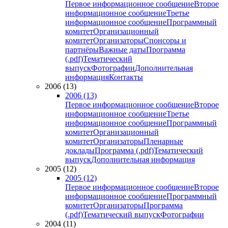
Первое информационное сообщение
Второе
информационное сообщение
Третье
информационное сообщение
Программный
комитет
Организационный
комитет
Организаторы
Спонсоры и
партнёры
Важные даты
Программа
(.pdf)
Тематический
выпуск
Фотографии
Дополнительная
информация
Контакты
2006 (13)
2006 (13)
Первое информационное сообщение
Второе
информационное сообщение
Третье
информационное сообщение
Программный
комитет
Организационный
комитет
Организаторы
Пленарные
доклады
Программа (.pdf)
Тематический
выпуск
Дополнительная информация
2005 (12)
2005 (12)
Первое информационное сообщение
Второе
информационное сообщение
Программный
комитет
Организаторы
Программа
(.pdf)
Тематический выпуск
Фотографии
2004 (11)