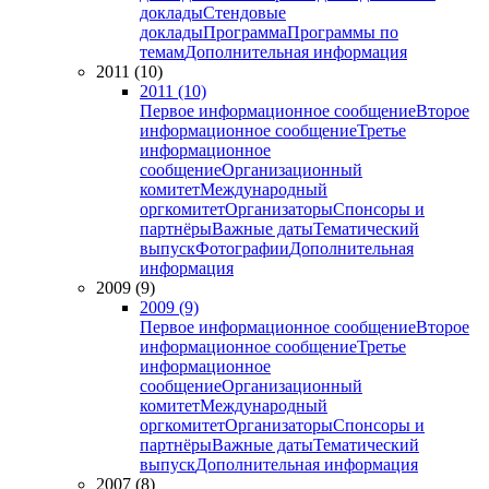
доклады
Стендовые
доклады
Программа
Программы по
темам
Дополнительная информация
2011 (10)
2011 (10)
Первое информационное сообщение
Второе
информационное сообщение
Третье
информационное
сообщение
Организационный
комитет
Международный
оргкомитет
Организаторы
Спонсоры и
партнёры
Важные даты
Тематический
выпуск
Фотографии
Дополнительная
информация
2009 (9)
2009 (9)
Первое информационное сообщение
Второе
информационное сообщение
Третье
информационное
сообщение
Организационный
комитет
Международный
оргкомитет
Организаторы
Спонсоры и
партнёры
Важные даты
Тематический
выпуск
Дополнительная информация
2007 (8)