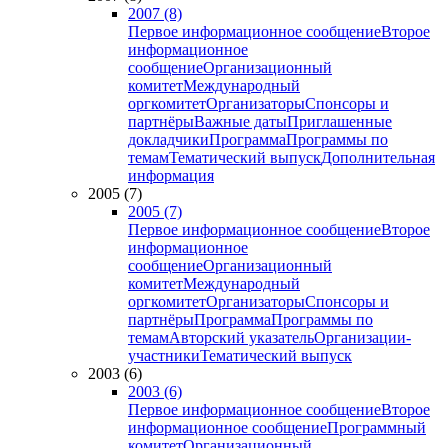
2007 (8)
Первое информационное сообщение
Второе
информационное
сообщение
Организационный
комитет
Международный
оргкомитет
Организаторы
Спонсоры и
партнёры
Важные даты
Приглашенные
докладчики
Программа
Программы по
темам
Тематический выпуск
Дополнительная
информация
2005 (7)
2005 (7)
Первое информационное сообщение
Второе
информационное
сообщение
Организационный
комитет
Международный
оргкомитет
Организаторы
Спонсоры и
партнёры
Программа
Программы по
темам
Авторский указатель
Организации-
участники
Тематический выпуск
2003 (6)
2003 (6)
Первое информационное сообщение
Второе
информационное сообщение
Программный
комитет
Организационный