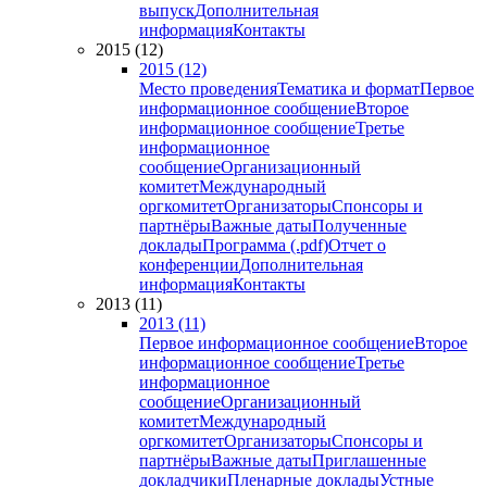
выпуск
Дополнительная
информация
Контакты
2015 (12)
2015 (12)
Место проведения
Тематика и формат
Первое
информационное сообщение
Второе
информационное сообщение
Третье
информационное
сообщение
Организационный
комитет
Международный
оргкомитет
Организаторы
Спонсоры и
партнёры
Важные даты
Полученные
доклады
Программа (.pdf)
Отчет о
конференции
Дополнительная
информация
Контакты
2013 (11)
2013 (11)
Первое информационное сообщение
Второе
информационное сообщение
Третье
информационное
сообщение
Организационный
комитет
Международный
оргкомитет
Организаторы
Спонсоры и
партнёры
Важные даты
Приглашенные
докладчики
Пленарные доклады
Устные