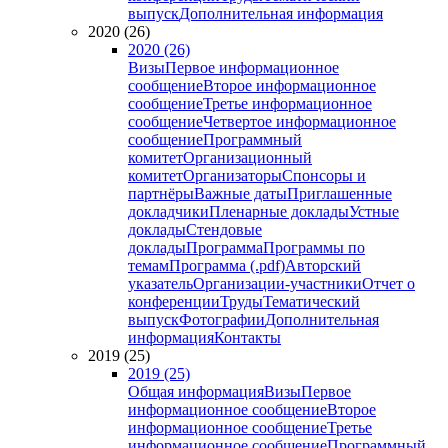
выпуск
Дополнительная информация
2020 (26)
2020 (26)
Визы
Первое информационное
сообщение
Второе информационное
сообщение
Третье информационное
сообщение
Четвертое информационное
сообщение
Программный
комитет
Организационный
комитет
Организаторы
Спонсоры и
партнёры
Важные даты
Приглашенные
докладчики
Пленарные доклады
Устные
доклады
Стендовые
доклады
Программа
Программы по
темам
Программа (.pdf)
Авторский
указатель
Организации-участники
Отчет о
конференции
Труды
Тематический
выпуск
Фотографии
Дополнительная
информация
Контакты
2019 (25)
2019 (25)
Общая информация
Визы
Первое
информационное сообщение
Второе
информационное сообщение
Третье
информационное сообщение
Программный