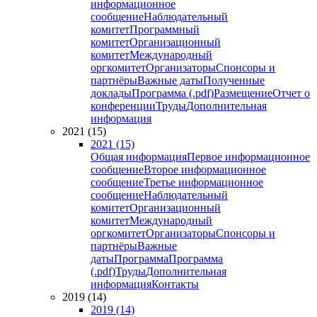
информационное
сообщение
Наблюдательный
комитет
Программный
комитет
Организационный
комитет
Международный
оргкомитет
Организаторы
Спонсоры и
партнёры
Важные даты
Полученные
доклады
Программа (.pdf)
Размещение
Отчет о
конференции
Труды
Дополнительная
информация
2021 (15)
2021 (15)
Общая информация
Первое информационное
сообщение
Второе информационное
сообщение
Третье информационное
сообщение
Наблюдательный
комитет
Организационный
комитет
Международный
оргкомитет
Организаторы
Спонсоры и
партнёры
Важные
даты
Программа
Программа
(.pdf)
Труды
Дополнительная
информация
Контакты
2019 (14)
2019 (14)