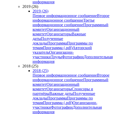
информация
2019 (26)
2019 (26)
Первое информационное сообщение
Второе
информационное сообщение
Третье
информационное сообщение
Программный
комитет
Организационный
комитет
Организаторы
Важные
даты
Полученные
доклады
Программа
Программы по
темам
Программа (.pdf)
Авторский
указатель
Организации-
участники
Труды
Фотографии
Дополнительная
информация
2018 (25)
2018 (25)
Первое информационное сообщение
Второе
информационное сообщение
Программный
комитет
Организационный
комитет
Организаторы
Спонсоры и
партнёры
Важные даты
Полученные
доклады
Программа
Программы по
темам
Программа (.pdf)
Организации-
участники
Фотографии
Дополнительная
информация