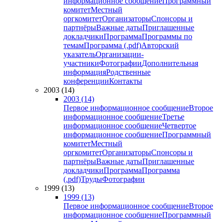
информационное сообщение
Программный
комитет
Местный
оргкомитет
Организаторы
Спонсоры и
партнёры
Важные даты
Приглашенные
докладчики
Программа
Программы по
темам
Программа (.pdf)
Авторский
указатель
Организации-
участники
Фотографии
Дополнительная
информация
Родственные
конференции
Контакты
2003 (14)
2003 (14)
Первое информационное сообщение
Второе
информационное сообщение
Третье
информационное сообщение
Четвертое
информационное сообщение
Программный
комитет
Местный
оргкомитет
Организаторы
Спонсоры и
партнёры
Важные даты
Приглашенные
докладчики
Программа
Программа
(.pdf)
Труды
Фотографии
1999 (13)
1999 (13)
Первое информационное сообщение
Второе
информационное сообщение
Программный