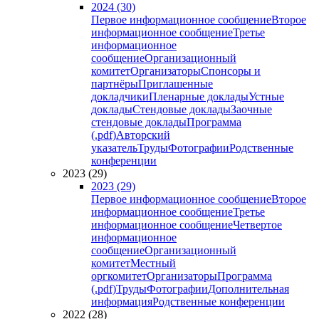
2024 (30)
Первое информационное сообщение
Второе
информационное сообщение
Третье
информационное
сообщение
Организационный
комитет
Организаторы
Спонсоры и
партнёры
Приглашенные
докладчики
Пленарные доклады
Устные
доклады
Стендовые доклады
Заочные
стендовые доклады
Программа
(.pdf)
Авторский
указатель
Труды
Фотографии
Родственные
конференции
2023 (29)
2023 (29)
Первое информационное сообщение
Второе
информационное сообщение
Третье
информационное сообщение
Четвертое
информационное
сообщение
Организационный
комитет
Местный
оргкомитет
Организаторы
Программа
(.pdf)
Труды
Фотографии
Дополнительная
информация
Родственные конференции
2022 (28)