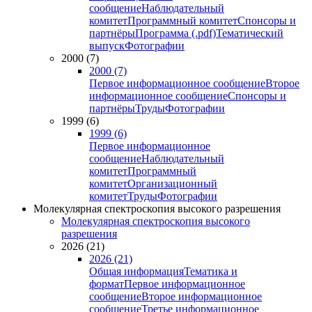
сообщение
Наблюдательный
комитет
Программный комитет
Спонсоры и
партнёры
Программа (.pdf)
Тематический
выпуск
Фотографии
2000 (7)
2000 (7)
Первое информационное сообщение
Второе
информационное сообщение
Спонсоры и
партнёры
Труды
Фотографии
1999 (6)
1999 (6)
Первое информационное
сообщение
Наблюдательный
комитет
Программный
комитет
Организационный
комитет
Труды
Фотографии
Молекулярная спектроскопия высокого разрешения
Молекулярная спектроскопия высокого
разрешения
2026 (21)
2026 (21)
Общая информация
Тематика и
формат
Первое информационное
сообщение
Второе информационное
сообщение
Третье информационное