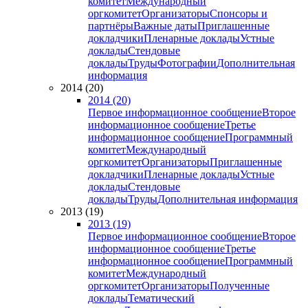
комитет
Международный
оргкомитет
Организаторы
Спонсоры и
партнёры
Важные даты
Приглашенные
докладчики
Пленарные доклады
Устные
доклады
Стендовые
доклады
Труды
Фотографии
Дополнительная
информация
2014 (20)
2014 (20)
Первое информационное сообщение
Второе
информационное сообщение
Третье
информационное сообщение
Программный
комитет
Международный
оргкомитет
Организаторы
Приглашенные
докладчики
Пленарные доклады
Устные
доклады
Стендовые
доклады
Труды
Дополнительная информация
2013 (19)
2013 (19)
Первое информационное сообщение
Второе
информационное сообщение
Третье
информационное сообщение
Программный
комитет
Международный
оргкомитет
Организаторы
Полученные
доклады
Тематический