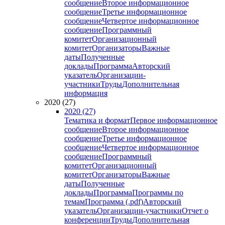
сообщение
Второе информационное
сообщение
Третье информационное
сообщение
Четвертое информационное
сообщение
Программный
комитет
Организационный
комитет
Организаторы
Важные
даты
Полученные
доклады
Программа
Авторский
указатель
Организации-
участники
Труды
Дополнительная
информация
2020 (27)
2020 (27)
Тематика и формат
Первое информационное
сообщение
Второе информационное
сообщение
Третье информационное
сообщение
Четвертое информационное
сообщение
Программный
комитет
Организационный
комитет
Организаторы
Важные
даты
Полученные
доклады
Программа
Программы по
темам
Программа (.pdf)
Авторский
указатель
Организации-участники
Отчет о
конференции
Труды
Дополнительная