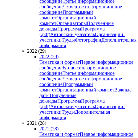
сообщение
Третье информационное
сообщение
Четвертое информационное
сообщение
Программный
комитет
Организационный
комитет
Организаторы
Полученные
доклады
Программа
Программа
(.pdf)
Авторский указатель
Организации-
участники
Труды
Фотографии
Дополнительная
информация
2022 (29)
2022 (29)
Тематика и формат
Первое информационное
сообщение
Второе информационное
сообщение
Третье информационное
сообщение
Четвертое информационное
сообщение
Программный
комитет
Организационный комитет
Важные
даты
Полученные
доклады
Программа
Программа
(.pdf)
Авторский указатель
Организации-
участники
Труды
Дополнительная
информация
2021 (28)
2021 (28)
Тематика и формат
Первое информационное