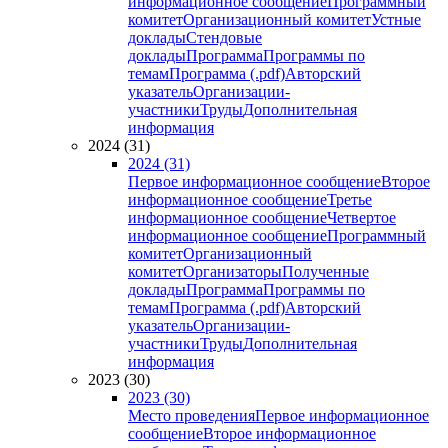
информационное сообщение
Программный
комитет
Организационный комитет
Устные
доклады
Стендовые
доклады
Программа
Программы по
темам
Программа (.pdf)
Авторский
указатель
Организации-
участники
Труды
Дополнительная
информация
2024 (31)
2024 (31)
Первое информационное сообщение
Второе
информационное сообщение
Третье
информационное сообщение
Четвертое
информационное сообщение
Программный
комитет
Организационный
комитет
Организаторы
Полученные
доклады
Программа
Программы по
темам
Программа (.pdf)
Авторский
указатель
Организации-
участники
Труды
Дополнительная
информация
2023 (30)
2023 (30)
Место проведения
Первое информационное
сообщение
Второе информационное