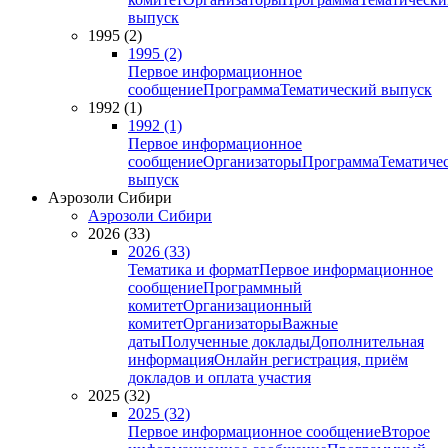
выпуск
1995 (2)
1995 (2)
Первое информационное
сообщение
Программа
Тематический выпуск
1992 (1)
1992 (1)
Первое информационное
сообщение
Организаторы
Программа
Тематиче
выпуск
Аэрозоли Сибири
Аэрозоли Сибири
2026 (33)
2026 (33)
Тематика и формат
Первое информационное
сообщение
Программный
комитет
Организационный
комитет
Организаторы
Важные
даты
Полученные доклады
Дополнительная
информация
Онлайн регистрация, приём
докладов и оплата участия
2025 (32)
2025 (32)
Первое информационное сообщение
Второе