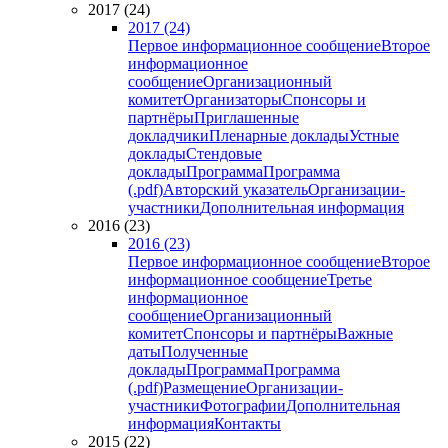
2017 (24)
2017 (24)
Первое информационное сообщение
Второе
информационное
сообщение
Организационный
комитет
Организаторы
Спонсоры и
партнёры
Приглашенные
докладчики
Пленарные доклады
Устные
доклады
Стендовые
доклады
Программа
Программа
(.pdf)
Авторский указатель
Организации-
участники
Дополнительная информация
2016 (23)
2016 (23)
Первое информационное сообщение
Второе
информационное сообщение
Третье
информационное
сообщение
Организационный
комитет
Спонсоры и партнёры
Важные
даты
Полученные
доклады
Программа
Программа
(.pdf)
Размещение
Организации-
участники
Фотографии
Дополнительная
информация
Контакты
2015 (22)