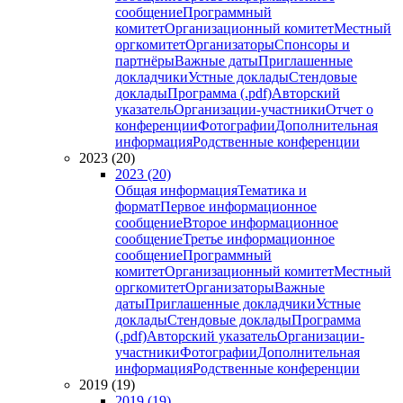
сообщение
Программный
комитет
Организационный комитет
Местный
оргкомитет
Организаторы
Спонсоры и
партнёры
Важные даты
Приглашенные
докладчики
Устные доклады
Стендовые
доклады
Программа (.pdf)
Авторский
указатель
Организации-участники
Отчет о
конференции
Фотографии
Дополнительная
информация
Родственные конференции
2023 (20)
2023 (20)
Общая информация
Тематика и
формат
Первое информационное
сообщение
Второе информационное
сообщение
Третье информационное
сообщение
Программный
комитет
Организационный комитет
Местный
оргкомитет
Организаторы
Важные
даты
Приглашенные докладчики
Устные
доклады
Стендовые доклады
Программа
(.pdf)
Авторский указатель
Организации-
участники
Фотографии
Дополнительная
информация
Родственные конференции
2019 (19)
2019 (19)