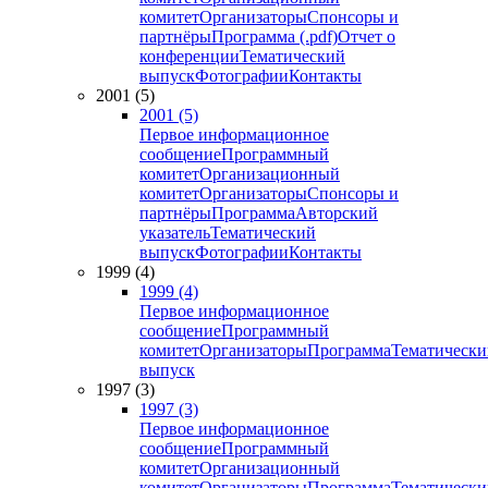
комитет
Организаторы
Спонсоры и
партнёры
Программа (.pdf)
Отчет о
конференции
Тематический
выпуск
Фотографии
Контакты
2001 (5)
2001 (5)
Первое информационное
сообщение
Программный
комитет
Организационный
комитет
Организаторы
Спонсоры и
партнёры
Программа
Авторский
указатель
Тематический
выпуск
Фотографии
Контакты
1999 (4)
1999 (4)
Первое информационное
сообщение
Программный
комитет
Организаторы
Программа
Тематически
выпуск
1997 (3)
1997 (3)
Первое информационное
сообщение
Программный
комитет
Организационный
комитет
Организаторы
Программа
Тематически