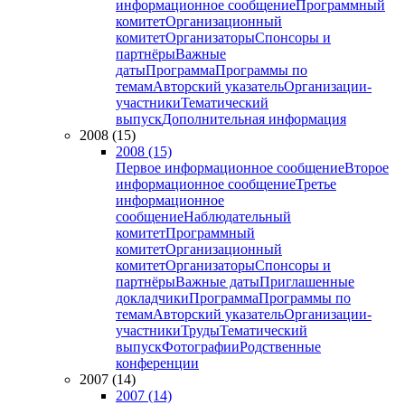
информационное сообщение
Программный
комитет
Организационный
комитет
Организаторы
Спонсоры и
партнёры
Важные
даты
Программа
Программы по
темам
Авторский указатель
Организации-
участники
Тематический
выпуск
Дополнительная информация
2008 (15)
2008 (15)
Первое информационное сообщение
Второе
информационное сообщение
Третье
информационное
сообщение
Наблюдательный
комитет
Программный
комитет
Организационный
комитет
Организаторы
Спонсоры и
партнёры
Важные даты
Приглашенные
докладчики
Программа
Программы по
темам
Авторский указатель
Организации-
участники
Труды
Тематический
выпуск
Фотографии
Родственные
конференции
2007 (14)
2007 (14)