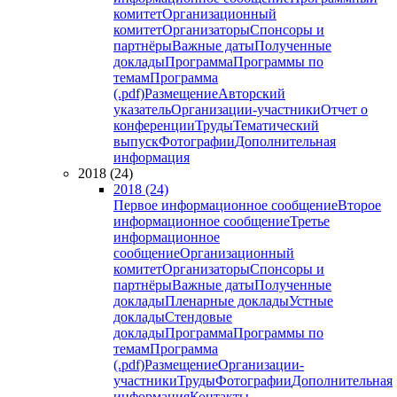
комитет
Организационный
комитет
Организаторы
Спонсоры и
партнёры
Важные даты
Полученные
доклады
Программа
Программы по
темам
Программа
(.pdf)
Размещение
Авторский
указатель
Организации-участники
Отчет о
конференции
Труды
Тематический
выпуск
Фотографии
Дополнительная
информация
2018 (24)
2018 (24)
Первое информационное сообщение
Второе
информационное сообщение
Третье
информационное
сообщение
Организационный
комитет
Организаторы
Спонсоры и
партнёры
Важные даты
Полученные
доклады
Пленарные доклады
Устные
доклады
Стендовые
доклады
Программа
Программы по
темам
Программа
(.pdf)
Размещение
Организации-
участники
Труды
Фотографии
Дополнительная
информация
Контакты