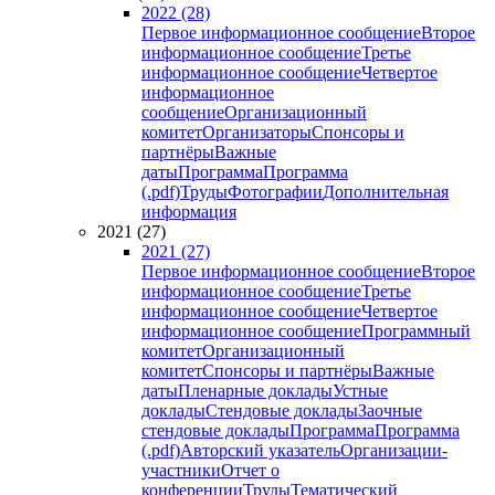
2022 (28)
Первое информационное сообщение
Второе
информационное сообщение
Третье
информационное сообщение
Четвертое
информационное
сообщение
Организационный
комитет
Организаторы
Спонсоры и
партнёры
Важные
даты
Программа
Программа
(.pdf)
Труды
Фотографии
Дополнительная
информация
2021 (27)
2021 (27)
Первое информационное сообщение
Второе
информационное сообщение
Третье
информационное сообщение
Четвертое
информационное сообщение
Программный
комитет
Организационный
комитет
Спонсоры и партнёры
Важные
даты
Пленарные доклады
Устные
доклады
Стендовые доклады
Заочные
стендовые доклады
Программа
Программа
(.pdf)
Авторский указатель
Организации-
участники
Отчет о
конференции
Труды
Тематический