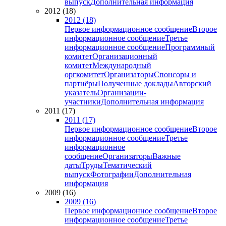
выпуск
Дополнительная информация
2012 (18)
2012 (18)
Первое информационное сообщение
Второе
информационное сообщение
Третье
информационное сообщение
Программный
комитет
Организационный
комитет
Международный
оргкомитет
Организаторы
Спонсоры и
партнёры
Полученные доклады
Авторский
указатель
Организации-
участники
Дополнительная информация
2011 (17)
2011 (17)
Первое информационное сообщение
Второе
информационное сообщение
Третье
информационное
сообщение
Организаторы
Важные
даты
Труды
Тематический
выпуск
Фотографии
Дополнительная
информация
2009 (16)
2009 (16)
Первое информационное сообщение
Второе
информационное сообщение
Третье