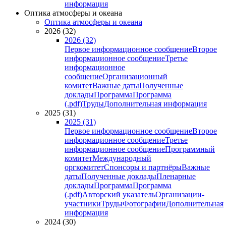
информация
Оптика атмосферы и океана
Оптика атмосферы и океана
2026 (32)
2026 (32)
Первое информационное сообщение
Второе
информационное сообщение
Третье
информационное
сообщение
Организационный
комитет
Важные даты
Полученные
доклады
Программа
Программа
(.pdf)
Труды
Дополнительная информация
2025 (31)
2025 (31)
Первое информационное сообщение
Второе
информационное сообщение
Третье
информационное сообщение
Программный
комитет
Международный
оргкомитет
Спонсоры и партнёры
Важные
даты
Полученные доклады
Пленарные
доклады
Программа
Программа
(.pdf)
Авторский указатель
Организации-
участники
Труды
Фотографии
Дополнительная
информация
2024 (30)