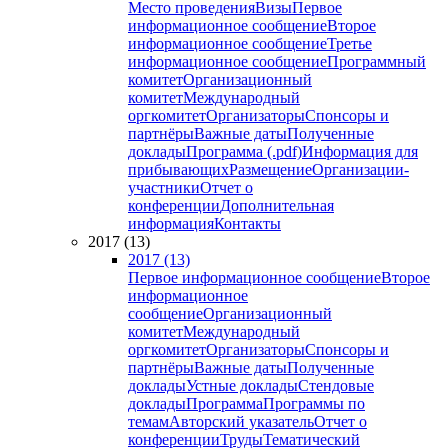
Место проведения
Визы
Первое
информационное сообщение
Второе
информационное сообщение
Третье
информационное сообщение
Программный
комитет
Организационный
комитет
Международный
оргкомитет
Организаторы
Спонсоры и
партнёры
Важные даты
Полученные
доклады
Программа (.pdf)
Информация для
прибывающих
Размещение
Организации-
участники
Отчет о
конференции
Дополнительная
информация
Контакты
2017 (13)
2017 (13)
Первое информационное сообщение
Второе
информационное
сообщение
Организационный
комитет
Международный
оргкомитет
Организаторы
Спонсоры и
партнёры
Важные даты
Полученные
доклады
Устные доклады
Стендовые
доклады
Программа
Программы по
темам
Авторский указатель
Отчет о
конференции
Труды
Тематический