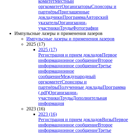
комитет
Местный
оргкомитет
Организаторы
Спонсоры и
партнёры
Приглашенные
докладчики
Программа
Авторский
указатель
Организации-
участники
Труды
Фотографии
Импульсные лазеры и применения лазеров
Импульсные лазеры и применения лазеров
2025 (17)
2025 (17)
Регистрация и прием докладов
Первое
информационное сообщение
Второе
информационное сообщение
Третье
информационное
сообщение
Международный
оргкомитет
Спонсоры и
партнёры
Полученные доклады
Программа
(.pdf)
Организации-
участники
Труды
Дополнительная
информация
2023 (16)
2023 (16)
Регистрация и прием докладов
Визы
Первое
информационное сообщение
Второе
информационное сообщение
Третье