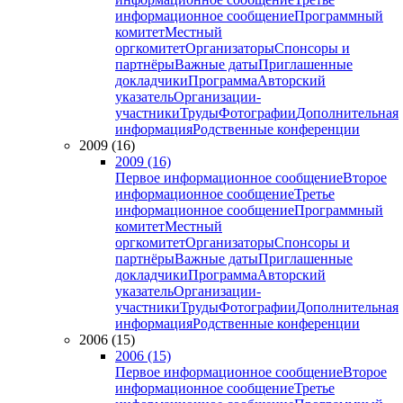
информационное сообщение
Программный
комитет
Местный
оргкомитет
Организаторы
Спонсоры и
партнёры
Важные даты
Приглашенные
докладчики
Программа
Авторский
указатель
Организации-
участники
Труды
Фотографии
Дополнительная
информация
Родственные конференции
2009 (16)
2009 (16)
Первое информационное сообщение
Второе
информационное сообщение
Третье
информационное сообщение
Программный
комитет
Местный
оргкомитет
Организаторы
Спонсоры и
партнёры
Важные даты
Приглашенные
докладчики
Программа
Авторский
указатель
Организации-
участники
Труды
Фотографии
Дополнительная
информация
Родственные конференции
2006 (15)
2006 (15)
Первое информационное сообщение
Второе
информационное сообщение
Третье