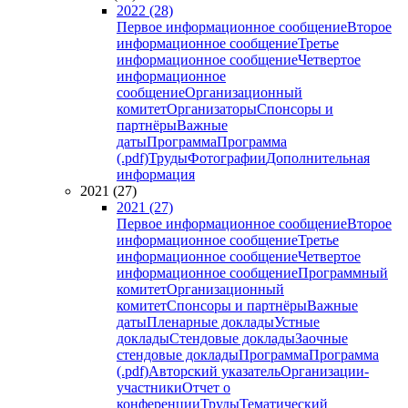
2022 (28)
Первое информационное сообщение
Второе
информационное сообщение
Третье
информационное сообщение
Четвертое
информационное
сообщение
Организационный
комитет
Организаторы
Спонсоры и
партнёры
Важные
даты
Программа
Программа
(.pdf)
Труды
Фотографии
Дополнительная
информация
2021 (27)
2021 (27)
Первое информационное сообщение
Второе
информационное сообщение
Третье
информационное сообщение
Четвертое
информационное сообщение
Программный
комитет
Организационный
комитет
Спонсоры и партнёры
Важные
даты
Пленарные доклады
Устные
доклады
Стендовые доклады
Заочные
стендовые доклады
Программа
Программа
(.pdf)
Авторский указатель
Организации-
участники
Отчет о
конференции
Труды
Тематический