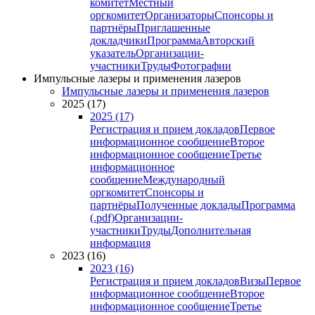
комитет
Местный
оргкомитет
Организаторы
Спонсоры и
партнёры
Приглашенные
докладчики
Программа
Авторский
указатель
Организации-
участники
Труды
Фотографии
Импульсные лазеры и применения лазеров
Импульсные лазеры и применения лазеров
2025 (17)
2025 (17)
Регистрация и прием докладов
Первое
информационное сообщение
Второе
информационное сообщение
Третье
информационное
сообщение
Международный
оргкомитет
Спонсоры и
партнёры
Полученные доклады
Программа
(.pdf)
Организации-
участники
Труды
Дополнительная
информация
2023 (16)
2023 (16)
Регистрация и прием докладов
Визы
Первое
информационное сообщение
Второе
информационное сообщение
Третье