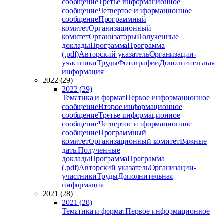
сообщение
Третье информационное
сообщение
Четвертое информационное
сообщение
Программный
комитет
Организационный
комитет
Организаторы
Полученные
доклады
Программа
Программа
(.pdf)
Авторский указатель
Организации-
участники
Труды
Фотографии
Дополнительная
информация
2022 (29)
2022 (29)
Тематика и формат
Первое информационное
сообщение
Второе информационное
сообщение
Третье информационное
сообщение
Четвертое информационное
сообщение
Программный
комитет
Организационный комитет
Важные
даты
Полученные
доклады
Программа
Программа
(.pdf)
Авторский указатель
Организации-
участники
Труды
Дополнительная
информация
2021 (28)
2021 (28)
Тематика и формат
Первое информационное