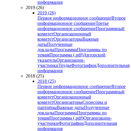
информация
2019 (26)
2019 (26)
Первое информационное сообщение
Второе
информационное сообщение
Третье
информационное сообщение
Программный
комитет
Организационный
комитет
Организаторы
Важные
даты
Полученные
доклады
Программа
Программы по
темам
Программа (.pdf)
Авторский
указатель
Организации-
участники
Труды
Фотографии
Дополнительная
информация
2018 (25)
2018 (25)
Первое информационное сообщение
Второе
информационное сообщение
Программный
комитет
Организационный
комитет
Организаторы
Спонсоры и
партнёры
Важные даты
Полученные
доклады
Программа
Программы по
темам
Программа (.pdf)
Организации-
участники
Фотографии
Дополнительная
информация