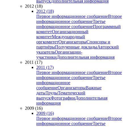
выпуск
Дополнительная информация
2012 (18)
2012 (18)
Первое информационное сообщение
Второе
информационное сообщение
Третье
информационное сообщение
Программный
комитет
Организационный
комитет
Международный
оргкомитет
Организаторы
Спонсоры и
партнёры
Полученные доклады
Авторский
указатель
Организации-
участники
Дополнительная информация
2011 (17)
2011 (17)
Первое информационное сообщение
Второе
информационное сообщение
Третье
информационное
сообщение
Организаторы
Важные
даты
Труды
Тематический
выпуск
Фотографии
Дополнительная
информация
2009 (16)
2009 (16)
Первое информационное сообщение
Второе
информационное сообщение
Третье