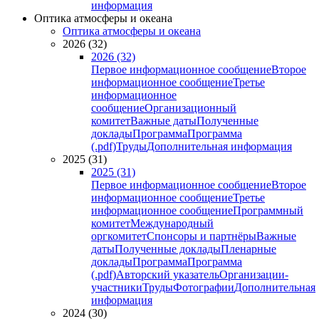
информация
Оптика атмосферы и океана
Оптика атмосферы и океана
2026 (32)
2026 (32)
Первое информационное сообщение
Второе
информационное сообщение
Третье
информационное
сообщение
Организационный
комитет
Важные даты
Полученные
доклады
Программа
Программа
(.pdf)
Труды
Дополнительная информация
2025 (31)
2025 (31)
Первое информационное сообщение
Второе
информационное сообщение
Третье
информационное сообщение
Программный
комитет
Международный
оргкомитет
Спонсоры и партнёры
Важные
даты
Полученные доклады
Пленарные
доклады
Программа
Программа
(.pdf)
Авторский указатель
Организации-
участники
Труды
Фотографии
Дополнительная
информация
2024 (30)