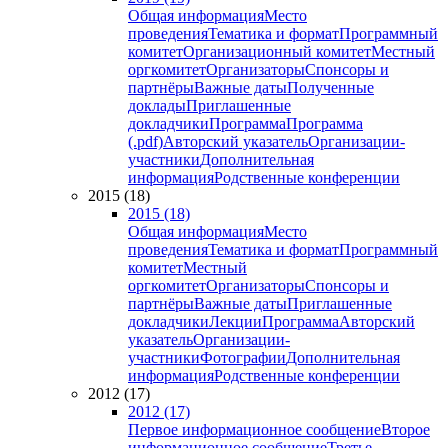
Общая информация
Место
проведения
Тематика и формат
Программный
комитет
Организационный комитет
Местный
оргкомитет
Организаторы
Спонсоры и
партнёры
Важные даты
Полученные
доклады
Приглашенные
докладчики
Программа
Программа
(.pdf)
Авторский указатель
Организации-
участники
Дополнительная
информация
Родственные конференции
2015 (18)
2015 (18)
Общая информация
Место
проведения
Тематика и формат
Программный
комитет
Местный
оргкомитет
Организаторы
Спонсоры и
партнёры
Важные даты
Приглашенные
докладчики
Лекции
Программа
Авторский
указатель
Организации-
участники
Фотографии
Дополнительная
информация
Родственные конференции
2012 (17)
2012 (17)
Первое информационное сообщение
Второе
информационное сообщение
Третье