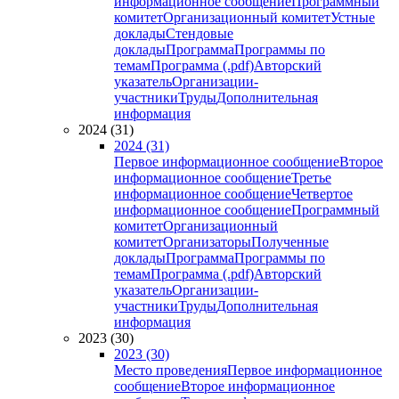
информационное сообщение
Программный
комитет
Организационный комитет
Устные
доклады
Стендовые
доклады
Программа
Программы по
темам
Программа (.pdf)
Авторский
указатель
Организации-
участники
Труды
Дополнительная
информация
2024 (31)
2024 (31)
Первое информационное сообщение
Второе
информационное сообщение
Третье
информационное сообщение
Четвертое
информационное сообщение
Программный
комитет
Организационный
комитет
Организаторы
Полученные
доклады
Программа
Программы по
темам
Программа (.pdf)
Авторский
указатель
Организации-
участники
Труды
Дополнительная
информация
2023 (30)
2023 (30)
Место проведения
Первое информационное
сообщение
Второе информационное