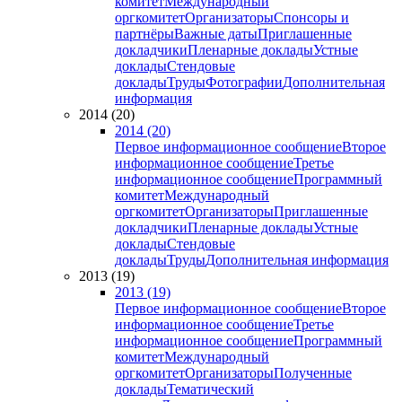
комитет
Международный
оргкомитет
Организаторы
Спонсоры и
партнёры
Важные даты
Приглашенные
докладчики
Пленарные доклады
Устные
доклады
Стендовые
доклады
Труды
Фотографии
Дополнительная
информация
2014 (20)
2014 (20)
Первое информационное сообщение
Второе
информационное сообщение
Третье
информационное сообщение
Программный
комитет
Международный
оргкомитет
Организаторы
Приглашенные
докладчики
Пленарные доклады
Устные
доклады
Стендовые
доклады
Труды
Дополнительная информация
2013 (19)
2013 (19)
Первое информационное сообщение
Второе
информационное сообщение
Третье
информационное сообщение
Программный
комитет
Международный
оргкомитет
Организаторы
Полученные
доклады
Тематический