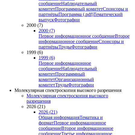
сообщение
Наблюдательный
комитет
Программный комитет
Спонсоры и
партнёры
Программа (.pdf)
Тематический
выпуск
Фотографии
2000 (7)
2000 (7)
Первое информационное сообщение
Второе
информационное сообщение
Спонсоры и
партнёры
Труды
Фотографии
1999 (6)
1999 (6)
Первое информационное
сообщение
Наблюдательный
комитет
Программный
комитет
Организационный
комитет
Труды
Фотографии
Молекулярная спектроскопия высокого разрешения
Молекулярная спектроскопия высокого
разрешения
2026 (21)
2026 (21)
Общая информация
Тематика и
формат
Первое информационное
сообщение
Второе информационное
сообщение
Третье информационное