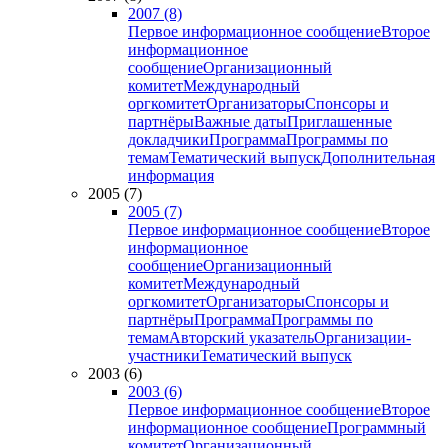
2007 (8)
Первое информационное сообщение
Второе
информационное
сообщение
Организационный
комитет
Международный
оргкомитет
Организаторы
Спонсоры и
партнёры
Важные даты
Приглашенные
докладчики
Программа
Программы по
темам
Тематический выпуск
Дополнительная
информация
2005 (7)
2005 (7)
Первое информационное сообщение
Второе
информационное
сообщение
Организационный
комитет
Международный
оргкомитет
Организаторы
Спонсоры и
партнёры
Программа
Программы по
темам
Авторский указатель
Организации-
участники
Тематический выпуск
2003 (6)
2003 (6)
Первое информационное сообщение
Второе
информационное сообщение
Программный
комитет
Организационный