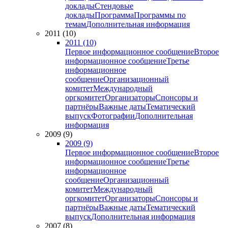
доклады
Стендовые
доклады
Программа
Программы по
темам
Дополнительная информация
2011 (10)
2011 (10)
Первое информационное сообщение
Второе
информационное сообщение
Третье
информационное
сообщение
Организационный
комитет
Международный
оргкомитет
Организаторы
Спонсоры и
партнёры
Важные даты
Тематический
выпуск
Фотографии
Дополнительная
информация
2009 (9)
2009 (9)
Первое информационное сообщение
Второе
информационное сообщение
Третье
информационное
сообщение
Организационный
комитет
Международный
оргкомитет
Организаторы
Спонсоры и
партнёры
Важные даты
Тематический
выпуск
Дополнительная информация
2007 (8)