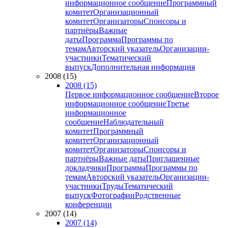
информационное сообщение
Программный
комитет
Организационный
комитет
Организаторы
Спонсоры и
партнёры
Важные
даты
Программа
Программы по
темам
Авторский указатель
Организации-
участники
Тематический
выпуск
Дополнительная информация
2008 (15)
2008 (15)
Первое информационное сообщение
Второе
информационное сообщение
Третье
информационное
сообщение
Наблюдательный
комитет
Программный
комитет
Организационный
комитет
Организаторы
Спонсоры и
партнёры
Важные даты
Приглашенные
докладчики
Программа
Программы по
темам
Авторский указатель
Организации-
участники
Труды
Тематический
выпуск
Фотографии
Родственные
конференции
2007 (14)
2007 (14)