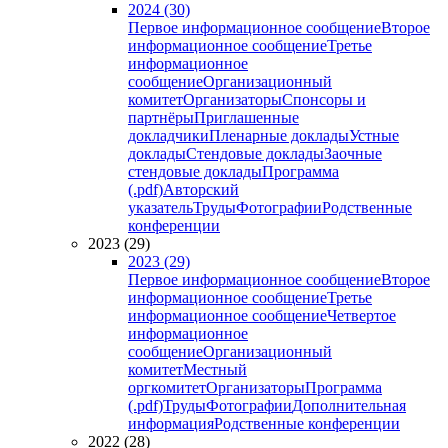
2024 (30)
Первое информационное сообщение
Второе
информационное сообщение
Третье
информационное
сообщение
Организационный
комитет
Организаторы
Спонсоры и
партнёры
Приглашенные
докладчики
Пленарные доклады
Устные
доклады
Стендовые доклады
Заочные
стендовые доклады
Программа
(.pdf)
Авторский
указатель
Труды
Фотографии
Родственные
конференции
2023 (29)
2023 (29)
Первое информационное сообщение
Второе
информационное сообщение
Третье
информационное сообщение
Четвертое
информационное
сообщение
Организационный
комитет
Местный
оргкомитет
Организаторы
Программа
(.pdf)
Труды
Фотографии
Дополнительная
информация
Родственные конференции
2022 (28)