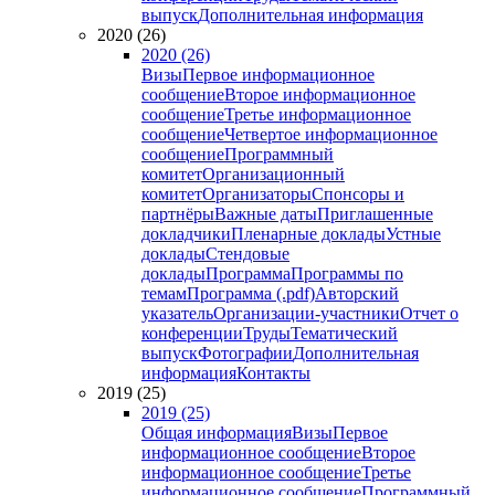
выпуск
Дополнительная информация
2020 (26)
2020 (26)
Визы
Первое информационное
сообщение
Второе информационное
сообщение
Третье информационное
сообщение
Четвертое информационное
сообщение
Программный
комитет
Организационный
комитет
Организаторы
Спонсоры и
партнёры
Важные даты
Приглашенные
докладчики
Пленарные доклады
Устные
доклады
Стендовые
доклады
Программа
Программы по
темам
Программа (.pdf)
Авторский
указатель
Организации-участники
Отчет о
конференции
Труды
Тематический
выпуск
Фотографии
Дополнительная
информация
Контакты
2019 (25)
2019 (25)
Общая информация
Визы
Первое
информационное сообщение
Второе
информационное сообщение
Третье
информационное сообщение
Программный