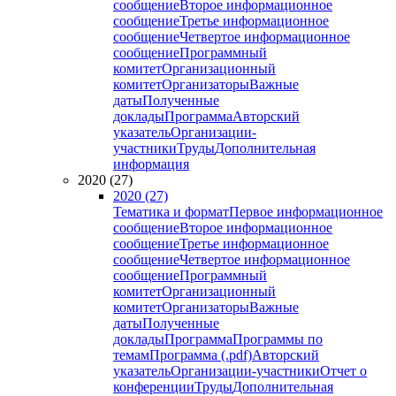
сообщение
Второе информационное
сообщение
Третье информационное
сообщение
Четвертое информационное
сообщение
Программный
комитет
Организационный
комитет
Организаторы
Важные
даты
Полученные
доклады
Программа
Авторский
указатель
Организации-
участники
Труды
Дополнительная
информация
2020 (27)
2020 (27)
Тематика и формат
Первое информационное
сообщение
Второе информационное
сообщение
Третье информационное
сообщение
Четвертое информационное
сообщение
Программный
комитет
Организационный
комитет
Организаторы
Важные
даты
Полученные
доклады
Программа
Программы по
темам
Программа (.pdf)
Авторский
указатель
Организации-участники
Отчет о
конференции
Труды
Дополнительная