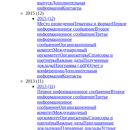
выпуск
Дополнительная
информация
Контакты
2015 (12)
2015 (12)
Место проведения
Тематика и формат
Первое
информационное сообщение
Второе
информационное сообщение
Третье
информационное
сообщение
Организационный
комитет
Международный
оргкомитет
Организаторы
Спонсоры и
партнёры
Важные даты
Полученные
доклады
Программа (.pdf)
Отчет о
конференции
Дополнительная
информация
Контакты
2013 (11)
2013 (11)
Первое информационное сообщение
Второе
информационное сообщение
Третье
информационное
сообщение
Организационный
комитет
Международный
оргкомитет
Организаторы
Спонсоры и
партнёры
Важные даты
Приглашенные
докладчики
Пленарные доклады
Устные