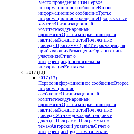
Место проведения
Визы
Первое
информационное сообщение
Второе
информационное сообщение
Третье
информационное сообщение
Программный
комитет
Организационный
комитет
Международный
оргкомитет
Организаторы
Спонсоры и
партнёры
Важные даты
Полученные
доклады
Программа (.pdf)
Информация для
прибывающих
Размещение
Организации-
участники
Отчет о
конференции
Дополнительная
информация
Контакты
2017 (13)
2017 (13)
Первое информационное сообщение
Второе
информационное
сообщение
Организационный
комитет
Международный
оргкомитет
Организаторы
Спонсоры и
партнёры
Важные даты
Полученные
доклады
Устные доклады
Стендовые
доклады
Программа
Программы по
темам
Авторский указатель
Отчет о
конференции
Труды
Тематический