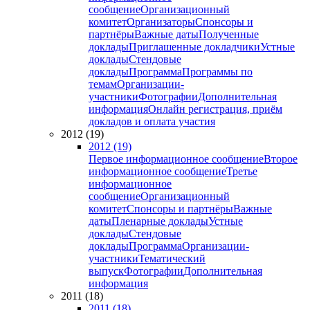
сообщение
Организационный
комитет
Организаторы
Спонсоры и
партнёры
Важные даты
Полученные
доклады
Приглашенные докладчики
Устные
доклады
Стендовые
доклады
Программа
Программы по
темам
Организации-
участники
Фотографии
Дополнительная
информация
Онлайн регистрация, приём
докладов и оплата участия
2012 (19)
2012 (19)
Первое информационное сообщение
Второе
информационное сообщение
Третье
информационное
сообщение
Организационный
комитет
Спонсоры и партнёры
Важные
даты
Пленарные доклады
Устные
доклады
Стендовые
доклады
Программа
Организации-
участники
Тематический
выпуск
Фотографии
Дополнительная
информация
2011 (18)
2011 (18)