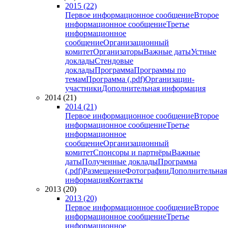
2015 (22)
Первое информационное сообщение
Второе
информационное сообщение
Третье
информационное
сообщение
Организационный
комитет
Организаторы
Важные даты
Устные
доклады
Стендовые
доклады
Программа
Программы по
темам
Программа (.pdf)
Организации-
участники
Дополнительная информация
2014 (21)
2014 (21)
Первое информационное сообщение
Второе
информационное сообщение
Третье
информационное
сообщение
Организационный
комитет
Спонсоры и партнёры
Важные
даты
Полученные доклады
Программа
(.pdf)
Размещение
Фотографии
Дополнительная
информация
Контакты
2013 (20)
2013 (20)
Первое информационное сообщение
Второе
информационное сообщение
Третье
информационное