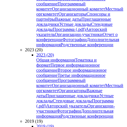
сообщение
Программный
комитет
Организационный комитет
Местный
оргкомитет
Организаторы
Спонсоры и
партнёры
Важные даты
Приглашенные
докладчики
Устные доклады
Стендовые
доклады
Программа (.pdf)
Авторский
указатель
Организации-участники
Отчет о
конференции
Фотографии
Дополнительная
информация
Родственные конференции
2023 (20)
2023 (20)
Общая информация
Тематика и
формат
Первое информационное
сообщение
Второе информационное
сообщение
Третье информационное
сообщение
Программный
комитет
Организационный комитет
Местный
оргкомитет
Организаторы
Важные
даты
Приглашенные докладчики
Устные
доклады
Стендовые доклады
Программа
(.pdf)
Авторский указатель
Организации-
участники
Фотографии
Дополнительная
информация
Родственные конференции
2019 (19)
2019 (19)