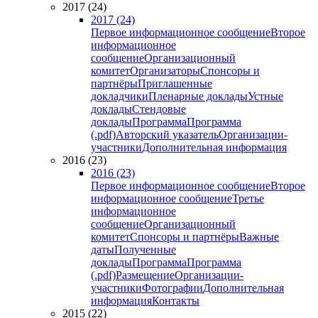
2017 (24)
2017 (24)
Первое информационное сообщение
Второе
информационное
сообщение
Организационный
комитет
Организаторы
Спонсоры и
партнёры
Приглашенные
докладчики
Пленарные доклады
Устные
доклады
Стендовые
доклады
Программа
Программа
(.pdf)
Авторский указатель
Организации-
участники
Дополнительная информация
2016 (23)
2016 (23)
Первое информационное сообщение
Второе
информационное сообщение
Третье
информационное
сообщение
Организационный
комитет
Спонсоры и партнёры
Важные
даты
Полученные
доклады
Программа
Программа
(.pdf)
Размещение
Организации-
участники
Фотографии
Дополнительная
информация
Контакты
2015 (22)