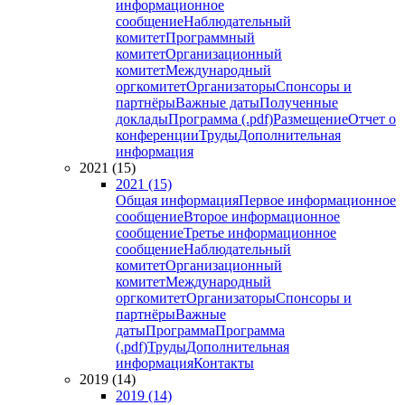
информационное
сообщение
Наблюдательный
комитет
Программный
комитет
Организационный
комитет
Международный
оргкомитет
Организаторы
Спонсоры и
партнёры
Важные даты
Полученные
доклады
Программа (.pdf)
Размещение
Отчет о
конференции
Труды
Дополнительная
информация
2021 (15)
2021 (15)
Общая информация
Первое информационное
сообщение
Второе информационное
сообщение
Третье информационное
сообщение
Наблюдательный
комитет
Организационный
комитет
Международный
оргкомитет
Организаторы
Спонсоры и
партнёры
Важные
даты
Программа
Программа
(.pdf)
Труды
Дополнительная
информация
Контакты
2019 (14)
2019 (14)