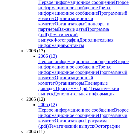
Первое информационное сообщение
Второе
информационное сообщение
Третье
информационное сообщение
Программный
комитет
Организационный
комитет
Организаторы
Спонсоры и
партнёры
Важные даты
Программа
(.pdf)
Тематический
выпуск
Фотографии
Дополнительная
информация
Контакты
2006 (13)
2006 (13)
Первое информационное сообщение
Второе
информационное сообщение
Третье
информационное сообщение
Программный
комитет
Организационный
комитет
Организаторы
Пленарные
доклады
Программа (.pdf)
Тематический
выпуск
Дополнительная информация
2005 (12)
2005 (12)
Первое информационное сообщение
Второе
информационное сообщение
Программный
комитет
Организаторы
Программа
(.pdf)
Тематический выпуск
Фотографии
2004 (11)