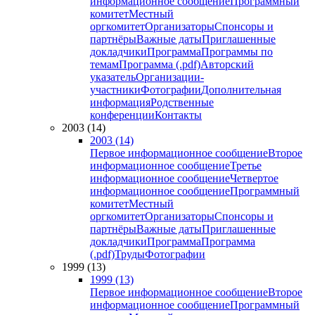
информационное сообщение
Программный
комитет
Местный
оргкомитет
Организаторы
Спонсоры и
партнёры
Важные даты
Приглашенные
докладчики
Программа
Программы по
темам
Программа (.pdf)
Авторский
указатель
Организации-
участники
Фотографии
Дополнительная
информация
Родственные
конференции
Контакты
2003 (14)
2003 (14)
Первое информационное сообщение
Второе
информационное сообщение
Третье
информационное сообщение
Четвертое
информационное сообщение
Программный
комитет
Местный
оргкомитет
Организаторы
Спонсоры и
партнёры
Важные даты
Приглашенные
докладчики
Программа
Программа
(.pdf)
Труды
Фотографии
1999 (13)
1999 (13)
Первое информационное сообщение
Второе
информационное сообщение
Программный