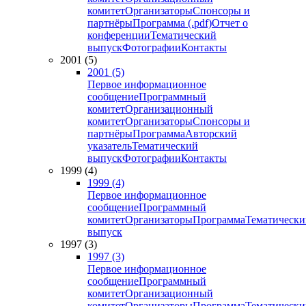
комитет
Организаторы
Спонсоры и
партнёры
Программа (.pdf)
Отчет о
конференции
Тематический
выпуск
Фотографии
Контакты
2001 (5)
2001 (5)
Первое информационное
сообщение
Программный
комитет
Организационный
комитет
Организаторы
Спонсоры и
партнёры
Программа
Авторский
указатель
Тематический
выпуск
Фотографии
Контакты
1999 (4)
1999 (4)
Первое информационное
сообщение
Программный
комитет
Организаторы
Программа
Тематически
выпуск
1997 (3)
1997 (3)
Первое информационное
сообщение
Программный
комитет
Организационный
комитет
Организаторы
Программа
Тематически