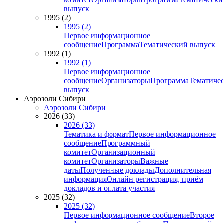
выпуск
1995 (2)
1995 (2)
Первое информационное
сообщение
Программа
Тематический выпуск
1992 (1)
1992 (1)
Первое информационное
сообщение
Организаторы
Программа
Тематиче
выпуск
Аэрозоли Сибири
Аэрозоли Сибири
2026 (33)
2026 (33)
Тематика и формат
Первое информационное
сообщение
Программный
комитет
Организационный
комитет
Организаторы
Важные
даты
Полученные доклады
Дополнительная
информация
Онлайн регистрация, приём
докладов и оплата участия
2025 (32)
2025 (32)
Первое информационное сообщение
Второе