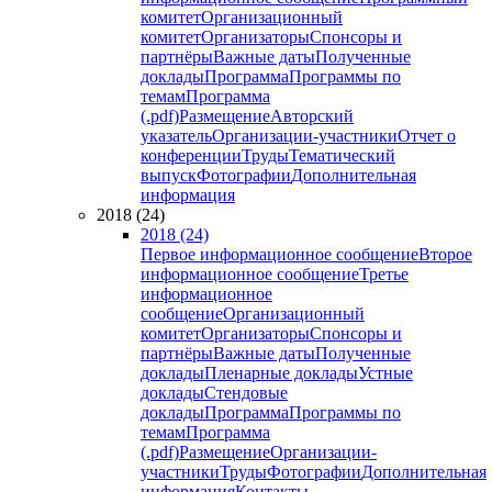
комитет
Организационный
комитет
Организаторы
Спонсоры и
партнёры
Важные даты
Полученные
доклады
Программа
Программы по
темам
Программа
(.pdf)
Размещение
Авторский
указатель
Организации-участники
Отчет о
конференции
Труды
Тематический
выпуск
Фотографии
Дополнительная
информация
2018 (24)
2018 (24)
Первое информационное сообщение
Второе
информационное сообщение
Третье
информационное
сообщение
Организационный
комитет
Организаторы
Спонсоры и
партнёры
Важные даты
Полученные
доклады
Пленарные доклады
Устные
доклады
Стендовые
доклады
Программа
Программы по
темам
Программа
(.pdf)
Размещение
Организации-
участники
Труды
Фотографии
Дополнительная
информация
Контакты