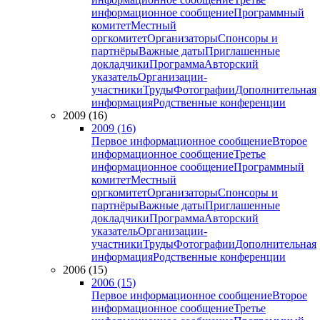
информационное сообщение
Программный
комитет
Местный
оргкомитет
Организаторы
Спонсоры и
партнёры
Важные даты
Приглашенные
докладчики
Программа
Авторский
указатель
Организации-
участники
Труды
Фотографии
Дополнительная
информация
Родственные конференции
2009 (16)
2009 (16)
Первое информационное сообщение
Второе
информационное сообщение
Третье
информационное сообщение
Программный
комитет
Местный
оргкомитет
Организаторы
Спонсоры и
партнёры
Важные даты
Приглашенные
докладчики
Программа
Авторский
указатель
Организации-
участники
Труды
Фотографии
Дополнительная
информация
Родственные конференции
2006 (15)
2006 (15)
Первое информационное сообщение
Второе
информационное сообщение
Третье