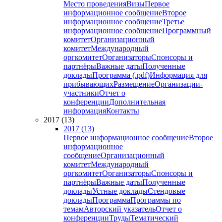
Место проведения
Визы
Первое
информационное сообщение
Второе
информационное сообщение
Третье
информационное сообщение
Программный
комитет
Организационный
комитет
Международный
оргкомитет
Организаторы
Спонсоры и
партнёры
Важные даты
Полученные
доклады
Программа (.pdf)
Информация для
прибывающих
Размещение
Организации-
участники
Отчет о
конференции
Дополнительная
информация
Контакты
2017 (13)
2017 (13)
Первое информационное сообщение
Второе
информационное
сообщение
Организационный
комитет
Международный
оргкомитет
Организаторы
Спонсоры и
партнёры
Важные даты
Полученные
доклады
Устные доклады
Стендовые
доклады
Программа
Программы по
темам
Авторский указатель
Отчет о
конференции
Труды
Тематический