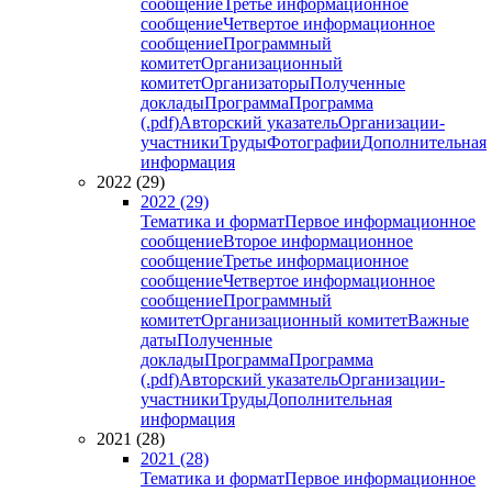
сообщение
Третье информационное
сообщение
Четвертое информационное
сообщение
Программный
комитет
Организационный
комитет
Организаторы
Полученные
доклады
Программа
Программа
(.pdf)
Авторский указатель
Организации-
участники
Труды
Фотографии
Дополнительная
информация
2022 (29)
2022 (29)
Тематика и формат
Первое информационное
сообщение
Второе информационное
сообщение
Третье информационное
сообщение
Четвертое информационное
сообщение
Программный
комитет
Организационный комитет
Важные
даты
Полученные
доклады
Программа
Программа
(.pdf)
Авторский указатель
Организации-
участники
Труды
Дополнительная
информация
2021 (28)
2021 (28)
Тематика и формат
Первое информационное