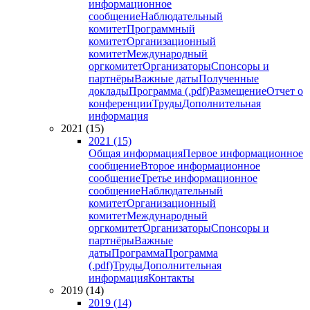
информационное
сообщение
Наблюдательный
комитет
Программный
комитет
Организационный
комитет
Международный
оргкомитет
Организаторы
Спонсоры и
партнёры
Важные даты
Полученные
доклады
Программа (.pdf)
Размещение
Отчет о
конференции
Труды
Дополнительная
информация
2021 (15)
2021 (15)
Общая информация
Первое информационное
сообщение
Второе информационное
сообщение
Третье информационное
сообщение
Наблюдательный
комитет
Организационный
комитет
Международный
оргкомитет
Организаторы
Спонсоры и
партнёры
Важные
даты
Программа
Программа
(.pdf)
Труды
Дополнительная
информация
Контакты
2019 (14)
2019 (14)