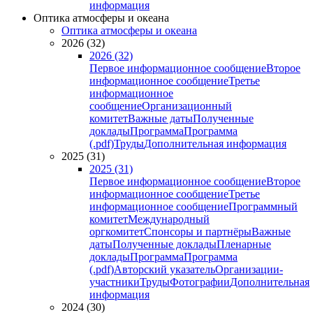
информация
Оптика атмосферы и океана
Оптика атмосферы и океана
2026 (32)
2026 (32)
Первое информационное сообщение
Второе
информационное сообщение
Третье
информационное
сообщение
Организационный
комитет
Важные даты
Полученные
доклады
Программа
Программа
(.pdf)
Труды
Дополнительная информация
2025 (31)
2025 (31)
Первое информационное сообщение
Второе
информационное сообщение
Третье
информационное сообщение
Программный
комитет
Международный
оргкомитет
Спонсоры и партнёры
Важные
даты
Полученные доклады
Пленарные
доклады
Программа
Программа
(.pdf)
Авторский указатель
Организации-
участники
Труды
Фотографии
Дополнительная
информация
2024 (30)