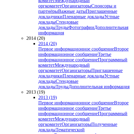
комитет
Международный
оргкомитет
Организаторы
Спонсоры и
партнёры
Важные даты
Приглашенные
докладчики
Пленарные доклады
Устные
доклады
Стендовые
доклады
Труды
Фотографии
Дополнительная
информация
2014 (20)
2014 (20)
Первое информационное сообщение
Второе
информационное сообщение
Третье
информационное сообщение
Программный
комитет
Международный
оргкомитет
Организаторы
Приглашенные
докладчики
Пленарные доклады
Устные
доклады
Стендовые
доклады
Труды
Дополнительная информация
2013 (19)
2013 (19)
Первое информационное сообщение
Второе
информационное сообщение
Третье
информационное сообщение
Программный
комитет
Международный
оргкомитет
Организаторы
Полученные
доклады
Тематический