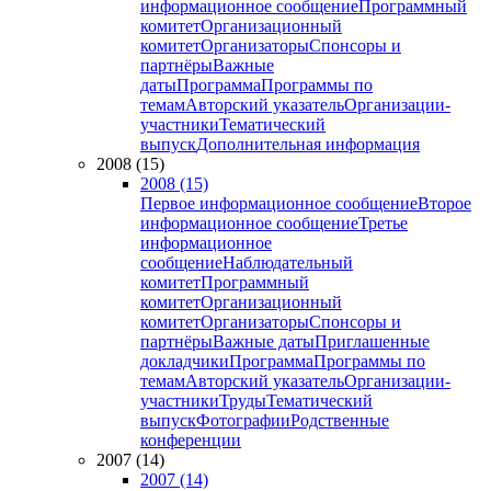
информационное сообщение
Программный
комитет
Организационный
комитет
Организаторы
Спонсоры и
партнёры
Важные
даты
Программа
Программы по
темам
Авторский указатель
Организации-
участники
Тематический
выпуск
Дополнительная информация
2008 (15)
2008 (15)
Первое информационное сообщение
Второе
информационное сообщение
Третье
информационное
сообщение
Наблюдательный
комитет
Программный
комитет
Организационный
комитет
Организаторы
Спонсоры и
партнёры
Важные даты
Приглашенные
докладчики
Программа
Программы по
темам
Авторский указатель
Организации-
участники
Труды
Тематический
выпуск
Фотографии
Родственные
конференции
2007 (14)
2007 (14)