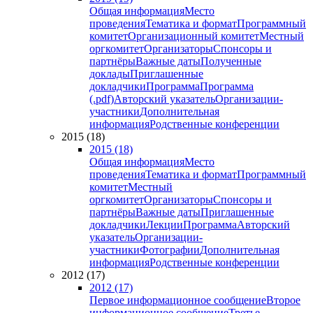
Общая информация
Место
проведения
Тематика и формат
Программный
комитет
Организационный комитет
Местный
оргкомитет
Организаторы
Спонсоры и
партнёры
Важные даты
Полученные
доклады
Приглашенные
докладчики
Программа
Программа
(.pdf)
Авторский указатель
Организации-
участники
Дополнительная
информация
Родственные конференции
2015 (18)
2015 (18)
Общая информация
Место
проведения
Тематика и формат
Программный
комитет
Местный
оргкомитет
Организаторы
Спонсоры и
партнёры
Важные даты
Приглашенные
докладчики
Лекции
Программа
Авторский
указатель
Организации-
участники
Фотографии
Дополнительная
информация
Родственные конференции
2012 (17)
2012 (17)
Первое информационное сообщение
Второе
информационное сообщение
Третье