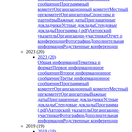
сообщение
Программный
комитет
Организационный комитет
Местный
оргкомитет
Организаторы
Спонсоры и
партнёры
Важные даты
Приглашенные
докладчики
Устные доклады
Стендовые
доклады
Программа (.pdf)
Авторский
указатель
Организации-участники
Отчет о
конференции
Фотографии
Дополнительная
информация
Родственные конференции
2023 (20)
2023 (20)
Общая информация
Тематика и
формат
Первое информационное
сообщение
Второе информационное
сообщение
Третье информационное
сообщение
Программный
комитет
Организационный комитет
Местный
оргкомитет
Организаторы
Важные
даты
Приглашенные докладчики
Устные
доклады
Стендовые доклады
Программа
(.pdf)
Авторский указатель
Организации-
участники
Фотографии
Дополнительная
информация
Родственные конференции
2019 (19)
2019 (19)