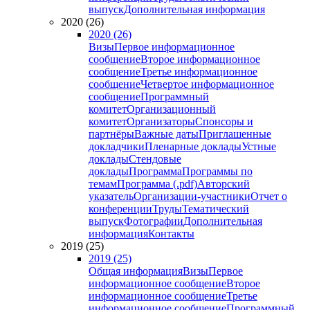
выпуск
Дополнительная информация
2020 (26)
2020 (26)
Визы
Первое информационное
сообщение
Второе информационное
сообщение
Третье информационное
сообщение
Четвертое информационное
сообщение
Программный
комитет
Организационный
комитет
Организаторы
Спонсоры и
партнёры
Важные даты
Приглашенные
докладчики
Пленарные доклады
Устные
доклады
Стендовые
доклады
Программа
Программы по
темам
Программа (.pdf)
Авторский
указатель
Организации-участники
Отчет о
конференции
Труды
Тематический
выпуск
Фотографии
Дополнительная
информация
Контакты
2019 (25)
2019 (25)
Общая информация
Визы
Первое
информационное сообщение
Второе
информационное сообщение
Третье
информационное сообщение
Программный