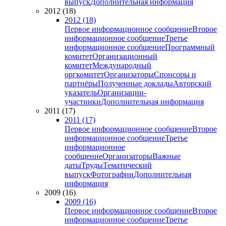
выпуск
Дополнительная информация
2012 (18)
2012 (18)
Первое информационное сообщение
Второе
информационное сообщение
Третье
информационное сообщение
Программный
комитет
Организационный
комитет
Международный
оргкомитет
Организаторы
Спонсоры и
партнёры
Полученные доклады
Авторский
указатель
Организации-
участники
Дополнительная информация
2011 (17)
2011 (17)
Первое информационное сообщение
Второе
информационное сообщение
Третье
информационное
сообщение
Организаторы
Важные
даты
Труды
Тематический
выпуск
Фотографии
Дополнительная
информация
2009 (16)
2009 (16)
Первое информационное сообщение
Второе
информационное сообщение
Третье