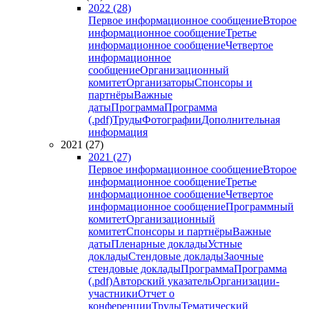
2022 (28)
Первое информационное сообщение
Второе
информационное сообщение
Третье
информационное сообщение
Четвертое
информационное
сообщение
Организационный
комитет
Организаторы
Спонсоры и
партнёры
Важные
даты
Программа
Программа
(.pdf)
Труды
Фотографии
Дополнительная
информация
2021 (27)
2021 (27)
Первое информационное сообщение
Второе
информационное сообщение
Третье
информационное сообщение
Четвертое
информационное сообщение
Программный
комитет
Организационный
комитет
Спонсоры и партнёры
Важные
даты
Пленарные доклады
Устные
доклады
Стендовые доклады
Заочные
стендовые доклады
Программа
Программа
(.pdf)
Авторский указатель
Организации-
участники
Отчет о
конференции
Труды
Тематический