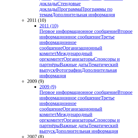
доклады
Стендовые
доклады
Программа
Программы по
темам
Дополнительная информация
2011 (10)
2011 (10)
Первое информационное сообщение
Второе
информационное сообщение
Третье
информационное
сообщение
Организационный
комитет
Международный
оргкомитет
Организаторы
Спонсоры и
партнёры
Важные даты
Тематический
выпуск
Фотографии
Дополнительная
информация
2009 (9)
2009 (9)
Первое информационное сообщение
Второе
информационное сообщение
Третье
информационное
сообщение
Организационный
комитет
Международный
оргкомитет
Организаторы
Спонсоры и
партнёры
Важные даты
Тематический
выпуск
Дополнительная информация
2007 (8)