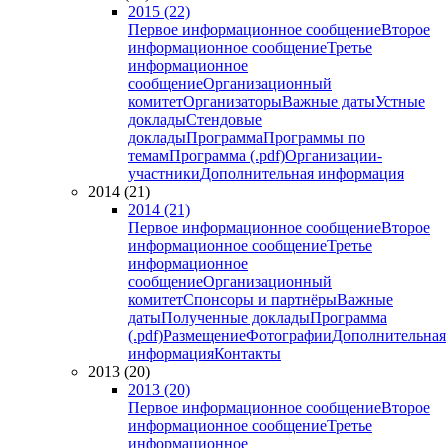
2015 (22)
Первое информационное сообщение
Второе
информационное сообщение
Третье
информационное
сообщение
Организационный
комитет
Организаторы
Важные даты
Устные
доклады
Стендовые
доклады
Программа
Программы по
темам
Программа (.pdf)
Организации-
участники
Дополнительная информация
2014 (21)
2014 (21)
Первое информационное сообщение
Второе
информационное сообщение
Третье
информационное
сообщение
Организационный
комитет
Спонсоры и партнёры
Важные
даты
Полученные доклады
Программа
(.pdf)
Размещение
Фотографии
Дополнительная
информация
Контакты
2013 (20)
2013 (20)
Первое информационное сообщение
Второе
информационное сообщение
Третье
информационное