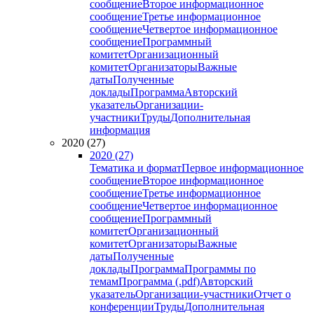
сообщение
Второе информационное
сообщение
Третье информационное
сообщение
Четвертое информационное
сообщение
Программный
комитет
Организационный
комитет
Организаторы
Важные
даты
Полученные
доклады
Программа
Авторский
указатель
Организации-
участники
Труды
Дополнительная
информация
2020 (27)
2020 (27)
Тематика и формат
Первое информационное
сообщение
Второе информационное
сообщение
Третье информационное
сообщение
Четвертое информационное
сообщение
Программный
комитет
Организационный
комитет
Организаторы
Важные
даты
Полученные
доклады
Программа
Программы по
темам
Программа (.pdf)
Авторский
указатель
Организации-участники
Отчет о
конференции
Труды
Дополнительная