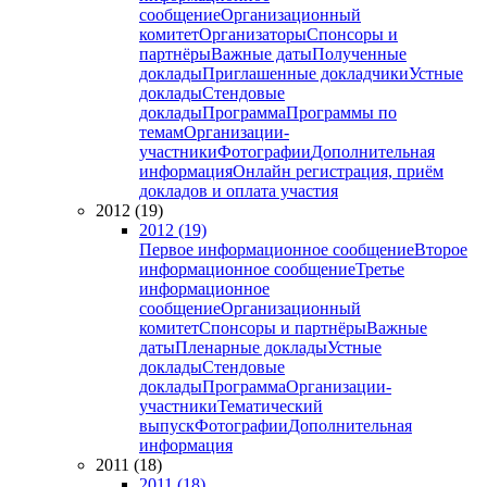
сообщение
Организационный
комитет
Организаторы
Спонсоры и
партнёры
Важные даты
Полученные
доклады
Приглашенные докладчики
Устные
доклады
Стендовые
доклады
Программа
Программы по
темам
Организации-
участники
Фотографии
Дополнительная
информация
Онлайн регистрация, приём
докладов и оплата участия
2012 (19)
2012 (19)
Первое информационное сообщение
Второе
информационное сообщение
Третье
информационное
сообщение
Организационный
комитет
Спонсоры и партнёры
Важные
даты
Пленарные доклады
Устные
доклады
Стендовые
доклады
Программа
Организации-
участники
Тематический
выпуск
Фотографии
Дополнительная
информация
2011 (18)
2011 (18)