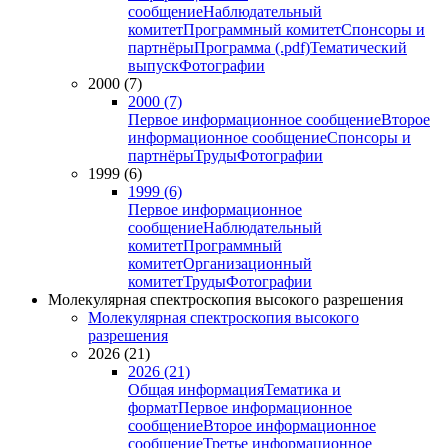
сообщение
Наблюдательный
комитет
Программный комитет
Спонсоры и
партнёры
Программа (.pdf)
Тематический
выпуск
Фотографии
2000 (7)
2000 (7)
Первое информационное сообщение
Второе
информационное сообщение
Спонсоры и
партнёры
Труды
Фотографии
1999 (6)
1999 (6)
Первое информационное
сообщение
Наблюдательный
комитет
Программный
комитет
Организационный
комитет
Труды
Фотографии
Молекулярная спектроскопия высокого разрешения
Молекулярная спектроскопия высокого
разрешения
2026 (21)
2026 (21)
Общая информация
Тематика и
формат
Первое информационное
сообщение
Второе информационное
сообщение
Третье информационное