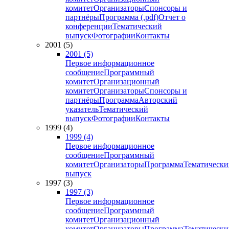
комитет
Организаторы
Спонсоры и
партнёры
Программа (.pdf)
Отчет о
конференции
Тематический
выпуск
Фотографии
Контакты
2001 (5)
2001 (5)
Первое информационное
сообщение
Программный
комитет
Организационный
комитет
Организаторы
Спонсоры и
партнёры
Программа
Авторский
указатель
Тематический
выпуск
Фотографии
Контакты
1999 (4)
1999 (4)
Первое информационное
сообщение
Программный
комитет
Организаторы
Программа
Тематически
выпуск
1997 (3)
1997 (3)
Первое информационное
сообщение
Программный
комитет
Организационный
комитет
Организаторы
Программа
Тематически