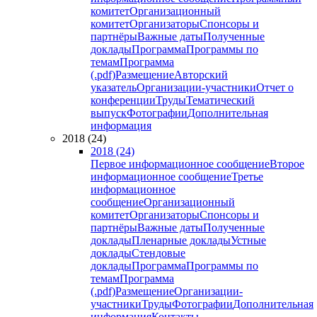
комитет
Организационный
комитет
Организаторы
Спонсоры и
партнёры
Важные даты
Полученные
доклады
Программа
Программы по
темам
Программа
(.pdf)
Размещение
Авторский
указатель
Организации-участники
Отчет о
конференции
Труды
Тематический
выпуск
Фотографии
Дополнительная
информация
2018 (24)
2018 (24)
Первое информационное сообщение
Второе
информационное сообщение
Третье
информационное
сообщение
Организационный
комитет
Организаторы
Спонсоры и
партнёры
Важные даты
Полученные
доклады
Пленарные доклады
Устные
доклады
Стендовые
доклады
Программа
Программы по
темам
Программа
(.pdf)
Размещение
Организации-
участники
Труды
Фотографии
Дополнительная
информация
Контакты