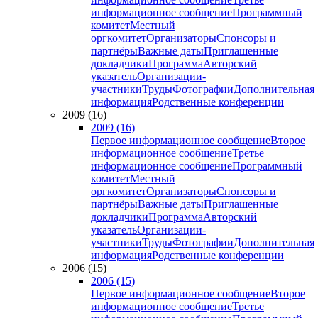
информационное сообщение
Программный
комитет
Местный
оргкомитет
Организаторы
Спонсоры и
партнёры
Важные даты
Приглашенные
докладчики
Программа
Авторский
указатель
Организации-
участники
Труды
Фотографии
Дополнительная
информация
Родственные конференции
2009 (16)
2009 (16)
Первое информационное сообщение
Второе
информационное сообщение
Третье
информационное сообщение
Программный
комитет
Местный
оргкомитет
Организаторы
Спонсоры и
партнёры
Важные даты
Приглашенные
докладчики
Программа
Авторский
указатель
Организации-
участники
Труды
Фотографии
Дополнительная
информация
Родственные конференции
2006 (15)
2006 (15)
Первое информационное сообщение
Второе
информационное сообщение
Третье