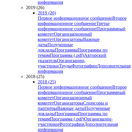
информация
2019 (26)
2019 (26)
Первое информационное сообщение
Второе
информационное сообщение
Третье
информационное сообщение
Программный
комитет
Организационный
комитет
Организаторы
Важные
даты
Полученные
доклады
Программа
Программы по
темам
Программа (.pdf)
Авторский
указатель
Организации-
участники
Труды
Фотографии
Дополнительная
информация
2018 (25)
2018 (25)
Первое информационное сообщение
Второе
информационное сообщение
Программный
комитет
Организационный
комитет
Организаторы
Спонсоры и
партнёры
Важные даты
Полученные
доклады
Программа
Программы по
темам
Программа (.pdf)
Организации-
участники
Фотографии
Дополнительная
информация