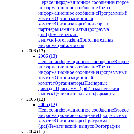
Первое информационное сообщение
Второе
информационное сообщение
Третье
информационное сообщение
Программный
комитет
Организационный
комитет
Организаторы
Спонсоры и
партнёры
Важные даты
Программа
(.pdf)
Тематический
выпуск
Фотографии
Дополнительная
информация
Контакты
2006 (13)
2006 (13)
Первое информационное сообщение
Второе
информационное сообщение
Третье
информационное сообщение
Программный
комитет
Организационный
комитет
Организаторы
Пленарные
доклады
Программа (.pdf)
Тематический
выпуск
Дополнительная информация
2005 (12)
2005 (12)
Первое информационное сообщение
Второе
информационное сообщение
Программный
комитет
Организаторы
Программа
(.pdf)
Тематический выпуск
Фотографии
2004 (11)