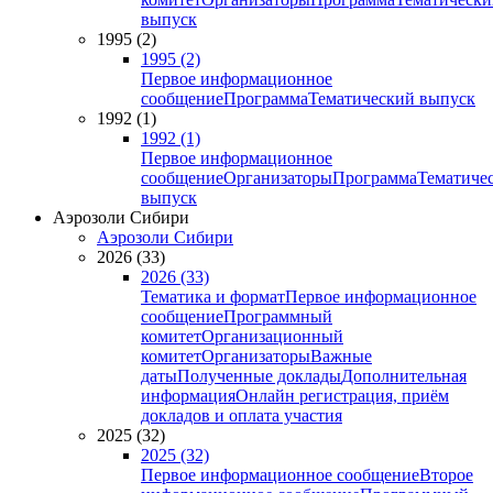
выпуск
1995 (2)
1995 (2)
Первое информационное
сообщение
Программа
Тематический выпуск
1992 (1)
1992 (1)
Первое информационное
сообщение
Организаторы
Программа
Тематиче
выпуск
Аэрозоли Сибири
Аэрозоли Сибири
2026 (33)
2026 (33)
Тематика и формат
Первое информационное
сообщение
Программный
комитет
Организационный
комитет
Организаторы
Важные
даты
Полученные доклады
Дополнительная
информация
Онлайн регистрация, приём
докладов и оплата участия
2025 (32)
2025 (32)
Первое информационное сообщение
Второе