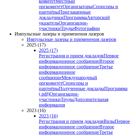
комитет
Местный
оргкомитет
Организаторы
Спонсоры и
партнёры
Приглашенные
докладчики
Программа
Авторский
указатель
Организации-
участники
Труды
Фотографии
Импульсные лазеры и применения лазеров
Импульсные лазеры и применения лазеров
2025 (17)
2025 (17)
Регистрация и прием докладов
Первое
информационное сообщение
Второе
информационное сообщение
Третье
информационное
сообщение
Международный
оргкомитет
Спонсоры и
партнёры
Полученные доклады
Программа
(.pdf)
Организации-
участники
Труды
Дополнительная
информация
2023 (16)
2023 (16)
Регистрация и прием докладов
Визы
Первое
информационное сообщение
Второе
информационное сообщение
Третье