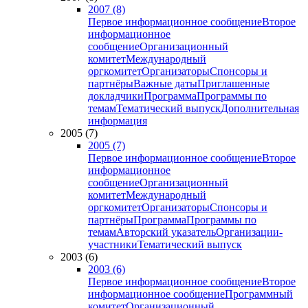
2007 (8)
Первое информационное сообщение
Второе
информационное
сообщение
Организационный
комитет
Международный
оргкомитет
Организаторы
Спонсоры и
партнёры
Важные даты
Приглашенные
докладчики
Программа
Программы по
темам
Тематический выпуск
Дополнительная
информация
2005 (7)
2005 (7)
Первое информационное сообщение
Второе
информационное
сообщение
Организационный
комитет
Международный
оргкомитет
Организаторы
Спонсоры и
партнёры
Программа
Программы по
темам
Авторский указатель
Организации-
участники
Тематический выпуск
2003 (6)
2003 (6)
Первое информационное сообщение
Второе
информационное сообщение
Программный
комитет
Организационный