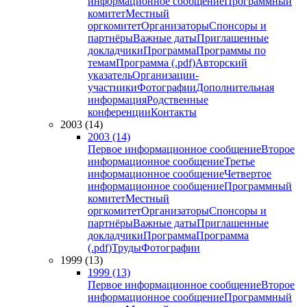
информационное сообщение
Программный
комитет
Местный
оргкомитет
Организаторы
Спонсоры и
партнёры
Важные даты
Приглашенные
докладчики
Программа
Программы по
темам
Программа (.pdf)
Авторский
указатель
Организации-
участники
Фотографии
Дополнительная
информация
Родственные
конференции
Контакты
2003 (14)
2003 (14)
Первое информационное сообщение
Второе
информационное сообщение
Третье
информационное сообщение
Четвертое
информационное сообщение
Программный
комитет
Местный
оргкомитет
Организаторы
Спонсоры и
партнёры
Важные даты
Приглашенные
докладчики
Программа
Программа
(.pdf)
Труды
Фотографии
1999 (13)
1999 (13)
Первое информационное сообщение
Второе
информационное сообщение
Программный