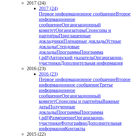
2017 (24)
2017 (24)
Первое информационное сообщение
Второе
информационное
сообщение
Организационный
комитет
Организаторы
Спонсоры и
партнёры
Приглашенные
докладчики
Пленарные доклады
Устные
доклады
Стендовые
доклады
Программа
Программа
(.pdf)
Авторский указатель
Организации-
участники
Дополнительная информация
2016 (23)
2016 (23)
Первое информационное сообщение
Второе
информационное сообщение
Третье
информационное
сообщение
Организационный
комитет
Спонсоры и партнёры
Важные
даты
Полученные
доклады
Программа
Программа
(.pdf)
Размещение
Организации-
участники
Фотографии
Дополнительная
информация
Контакты
2015 (22)