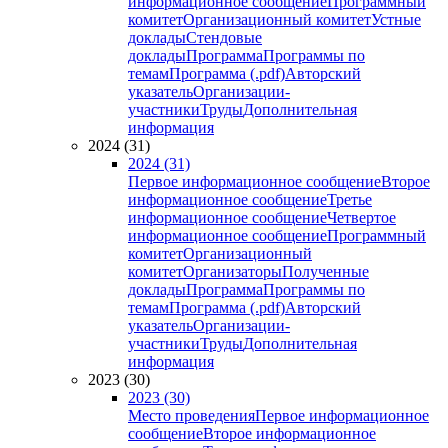
информационное сообщение
Программный
комитет
Организационный комитет
Устные
доклады
Стендовые
доклады
Программа
Программы по
темам
Программа (.pdf)
Авторский
указатель
Организации-
участники
Труды
Дополнительная
информация
2024 (31)
2024 (31)
Первое информационное сообщение
Второе
информационное сообщение
Третье
информационное сообщение
Четвертое
информационное сообщение
Программный
комитет
Организационный
комитет
Организаторы
Полученные
доклады
Программа
Программы по
темам
Программа (.pdf)
Авторский
указатель
Организации-
участники
Труды
Дополнительная
информация
2023 (30)
2023 (30)
Место проведения
Первое информационное
сообщение
Второе информационное