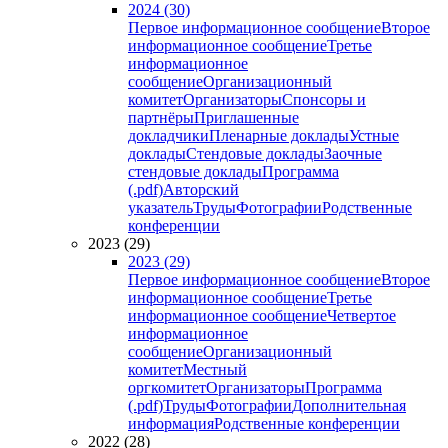
2024 (30)
Первое информационное сообщение
Второе
информационное сообщение
Третье
информационное
сообщение
Организационный
комитет
Организаторы
Спонсоры и
партнёры
Приглашенные
докладчики
Пленарные доклады
Устные
доклады
Стендовые доклады
Заочные
стендовые доклады
Программа
(.pdf)
Авторский
указатель
Труды
Фотографии
Родственные
конференции
2023 (29)
2023 (29)
Первое информационное сообщение
Второе
информационное сообщение
Третье
информационное сообщение
Четвертое
информационное
сообщение
Организационный
комитет
Местный
оргкомитет
Организаторы
Программа
(.pdf)
Труды
Фотографии
Дополнительная
информация
Родственные конференции
2022 (28)