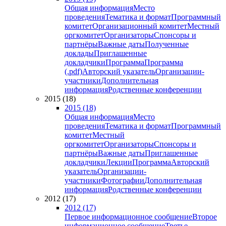
Общая информация
Место
проведения
Тематика и формат
Программный
комитет
Организационный комитет
Местный
оргкомитет
Организаторы
Спонсоры и
партнёры
Важные даты
Полученные
доклады
Приглашенные
докладчики
Программа
Программа
(.pdf)
Авторский указатель
Организации-
участники
Дополнительная
информация
Родственные конференции
2015 (18)
2015 (18)
Общая информация
Место
проведения
Тематика и формат
Программный
комитет
Местный
оргкомитет
Организаторы
Спонсоры и
партнёры
Важные даты
Приглашенные
докладчики
Лекции
Программа
Авторский
указатель
Организации-
участники
Фотографии
Дополнительная
информация
Родственные конференции
2012 (17)
2012 (17)
Первое информационное сообщение
Второе
информационное сообщение
Третье