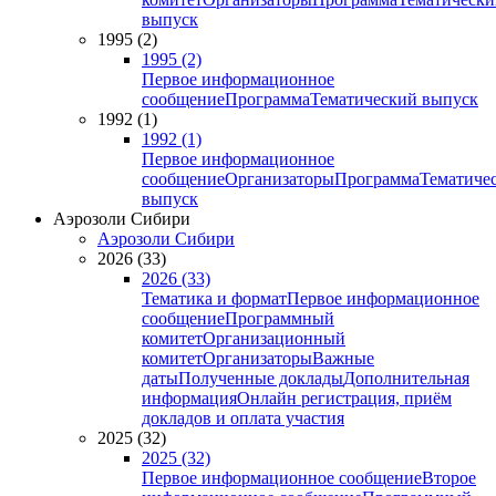
выпуск
1995 (2)
1995 (2)
Первое информационное
сообщение
Программа
Тематический выпуск
1992 (1)
1992 (1)
Первое информационное
сообщение
Организаторы
Программа
Тематиче
выпуск
Аэрозоли Сибири
Аэрозоли Сибири
2026 (33)
2026 (33)
Тематика и формат
Первое информационное
сообщение
Программный
комитет
Организационный
комитет
Организаторы
Важные
даты
Полученные доклады
Дополнительная
информация
Онлайн регистрация, приём
докладов и оплата участия
2025 (32)
2025 (32)
Первое информационное сообщение
Второе