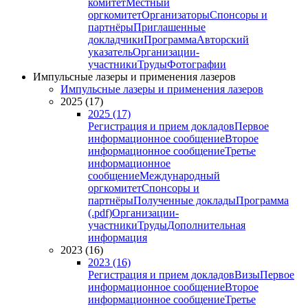
комитет
Местный
оргкомитет
Организаторы
Спонсоры и
партнёры
Приглашенные
докладчики
Программа
Авторский
указатель
Организации-
участники
Труды
Фотографии
Импульсные лазеры и применения лазеров
Импульсные лазеры и применения лазеров
2025 (17)
2025 (17)
Регистрация и прием докладов
Первое
информационное сообщение
Второе
информационное сообщение
Третье
информационное
сообщение
Международный
оргкомитет
Спонсоры и
партнёры
Полученные доклады
Программа
(.pdf)
Организации-
участники
Труды
Дополнительная
информация
2023 (16)
2023 (16)
Регистрация и прием докладов
Визы
Первое
информационное сообщение
Второе
информационное сообщение
Третье