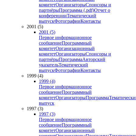
комитет
Организаторы
Спонсоры и
партнёры
Программа (.pdf)
Отчет о
конференции
Тематический
выпуск
Фотографии
Контакты
2001 (5)
2001 (5)
Первое информационное
сообщение
Программный
комитет
Организационный
комитет
Организаторы
Спонсоры и
партнёры
Программа
Авторский
указатель
Тематический
выпуск
Фотографии
Контакты
1999 (4)
1999 (4)
Первое информационное
сообщение
Программный
комитет
Организаторы
Программа
Тематически
выпуск
1997 (3)
1997 (3)
Первое информационное
сообщение
Программный
комитет
Организационный
комитет
Организаторы
Программа
Тематически