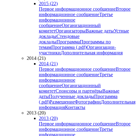
2015 (22)
Первое информационное сообщение
Второе
информационное сообщение
Третье
информационное
сообщение
Организационный
комитет
Организаторы
Важные даты
Устные
доклады
Стендовые
доклады
Программа
Программы по
темам
Программа (.pdf)
Организации-
участники
Дополнительная информация
2014 (21)
2014 (21)
Первое информационное сообщение
Второе
информационное сообщение
Третье
информационное
сообщение
Организационный
комитет
Спонсоры и партнёры
Важные
даты
Полученные доклады
Программа
(.pdf)
Размещение
Фотографии
Дополнительная
информация
Контакты
2013 (20)
2013 (20)
Первое информационное сообщение
Второе
информационное сообщение
Третье
информационное