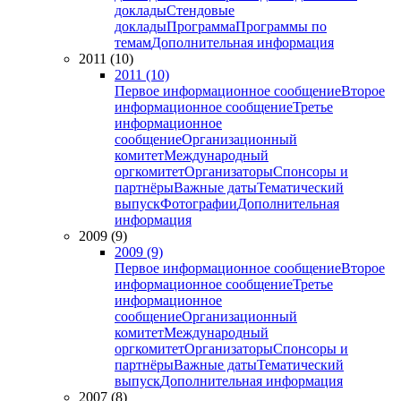
доклады
Стендовые
доклады
Программа
Программы по
темам
Дополнительная информация
2011 (10)
2011 (10)
Первое информационное сообщение
Второе
информационное сообщение
Третье
информационное
сообщение
Организационный
комитет
Международный
оргкомитет
Организаторы
Спонсоры и
партнёры
Важные даты
Тематический
выпуск
Фотографии
Дополнительная
информация
2009 (9)
2009 (9)
Первое информационное сообщение
Второе
информационное сообщение
Третье
информационное
сообщение
Организационный
комитет
Международный
оргкомитет
Организаторы
Спонсоры и
партнёры
Важные даты
Тематический
выпуск
Дополнительная информация
2007 (8)