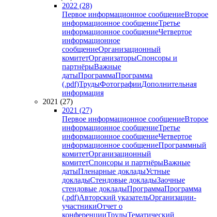
2022 (28)
Первое информационное сообщение
Второе
информационное сообщение
Третье
информационное сообщение
Четвертое
информационное
сообщение
Организационный
комитет
Организаторы
Спонсоры и
партнёры
Важные
даты
Программа
Программа
(.pdf)
Труды
Фотографии
Дополнительная
информация
2021 (27)
2021 (27)
Первое информационное сообщение
Второе
информационное сообщение
Третье
информационное сообщение
Четвертое
информационное сообщение
Программный
комитет
Организационный
комитет
Спонсоры и партнёры
Важные
даты
Пленарные доклады
Устные
доклады
Стендовые доклады
Заочные
стендовые доклады
Программа
Программа
(.pdf)
Авторский указатель
Организации-
участники
Отчет о
конференции
Труды
Тематический