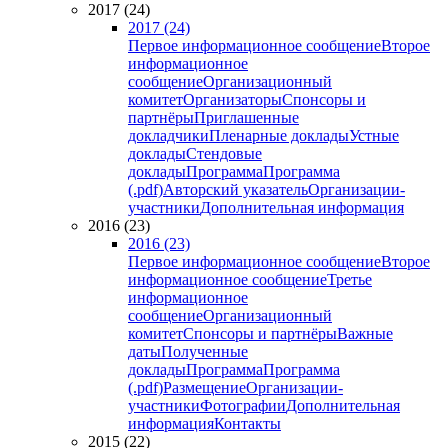
2017 (24)
2017 (24)
Первое информационное сообщение
Второе
информационное
сообщение
Организационный
комитет
Организаторы
Спонсоры и
партнёры
Приглашенные
докладчики
Пленарные доклады
Устные
доклады
Стендовые
доклады
Программа
Программа
(.pdf)
Авторский указатель
Организации-
участники
Дополнительная информация
2016 (23)
2016 (23)
Первое информационное сообщение
Второе
информационное сообщение
Третье
информационное
сообщение
Организационный
комитет
Спонсоры и партнёры
Важные
даты
Полученные
доклады
Программа
Программа
(.pdf)
Размещение
Организации-
участники
Фотографии
Дополнительная
информация
Контакты
2015 (22)