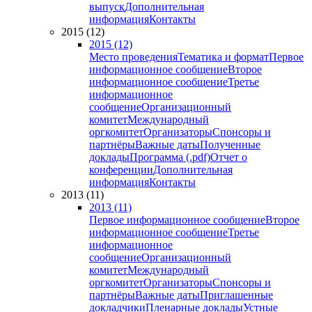
выпуск
Дополнительная
информация
Контакты
2015 (12)
2015 (12)
Место проведения
Тематика и формат
Первое
информационное сообщение
Второе
информационное сообщение
Третье
информационное
сообщение
Организационный
комитет
Международный
оргкомитет
Организаторы
Спонсоры и
партнёры
Важные даты
Полученные
доклады
Программа (.pdf)
Отчет о
конференции
Дополнительная
информация
Контакты
2013 (11)
2013 (11)
Первое информационное сообщение
Второе
информационное сообщение
Третье
информационное
сообщение
Организационный
комитет
Международный
оргкомитет
Организаторы
Спонсоры и
партнёры
Важные даты
Приглашенные
докладчики
Пленарные доклады
Устные