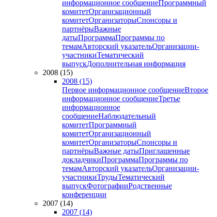
информационное сообщение
Программный
комитет
Организационный
комитет
Организаторы
Спонсоры и
партнёры
Важные
даты
Программа
Программы по
темам
Авторский указатель
Организации-
участники
Тематический
выпуск
Дополнительная информация
2008 (15)
2008 (15)
Первое информационное сообщение
Второе
информационное сообщение
Третье
информационное
сообщение
Наблюдательный
комитет
Программный
комитет
Организационный
комитет
Организаторы
Спонсоры и
партнёры
Важные даты
Приглашенные
докладчики
Программа
Программы по
темам
Авторский указатель
Организации-
участники
Труды
Тематический
выпуск
Фотографии
Родственные
конференции
2007 (14)
2007 (14)