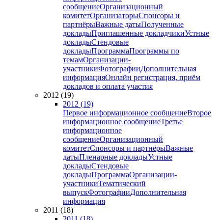
сообщение
Организационный
комитет
Организаторы
Спонсоры и
партнёры
Важные даты
Полученные
доклады
Приглашенные докладчики
Устные
доклады
Стендовые
доклады
Программа
Программы по
темам
Организации-
участники
Фотографии
Дополнительная
информация
Онлайн регистрация, приём
докладов и оплата участия
2012 (19)
2012 (19)
Первое информационное сообщение
Второе
информационное сообщение
Третье
информационное
сообщение
Организационный
комитет
Спонсоры и партнёры
Важные
даты
Пленарные доклады
Устные
доклады
Стендовые
доклады
Программа
Организации-
участники
Тематический
выпуск
Фотографии
Дополнительная
информация
2011 (18)
2011 (18)