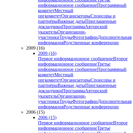
информационное сообщение
Программный
комитет
Местный
оргкомитет
Организаторы
Спонсоры и
партнёры
Важные даты
Приглашенные
докладчики
Программа
Авторский
указатель
Организации-
участники
Труды
Фотографии
Дополнительная
информация
Родственные конференции
2009 (16)
2009 (16)
Первое информационное сообщение
Второе
информационное сообщение
Третье
информационное сообщение
Программный
комитет
Местный
оргкомитет
Организаторы
Спонсоры и
партнёры
Важные даты
Приглашенные
докладчики
Программа
Авторский
указатель
Организации-
участники
Труды
Фотографии
Дополнительная
информация
Родственные конференции
2006 (15)
2006 (15)
Первое информационное сообщение
Второе
информационное сообщение
Третье