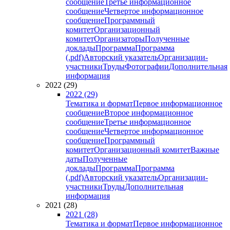
сообщение
Третье информационное
сообщение
Четвертое информационное
сообщение
Программный
комитет
Организационный
комитет
Организаторы
Полученные
доклады
Программа
Программа
(.pdf)
Авторский указатель
Организации-
участники
Труды
Фотографии
Дополнительная
информация
2022 (29)
2022 (29)
Тематика и формат
Первое информационное
сообщение
Второе информационное
сообщение
Третье информационное
сообщение
Четвертое информационное
сообщение
Программный
комитет
Организационный комитет
Важные
даты
Полученные
доклады
Программа
Программа
(.pdf)
Авторский указатель
Организации-
участники
Труды
Дополнительная
информация
2021 (28)
2021 (28)
Тематика и формат
Первое информационное