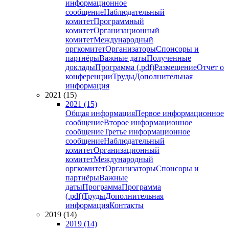
информационное
сообщение
Наблюдательный
комитет
Программный
комитет
Организационный
комитет
Международный
оргкомитет
Организаторы
Спонсоры и
партнёры
Важные даты
Полученные
доклады
Программа (.pdf)
Размещение
Отчет о
конференции
Труды
Дополнительная
информация
2021 (15)
2021 (15)
Общая информация
Первое информационное
сообщение
Второе информационное
сообщение
Третье информационное
сообщение
Наблюдательный
комитет
Организационный
комитет
Международный
оргкомитет
Организаторы
Спонсоры и
партнёры
Важные
даты
Программа
Программа
(.pdf)
Труды
Дополнительная
информация
Контакты
2019 (14)
2019 (14)