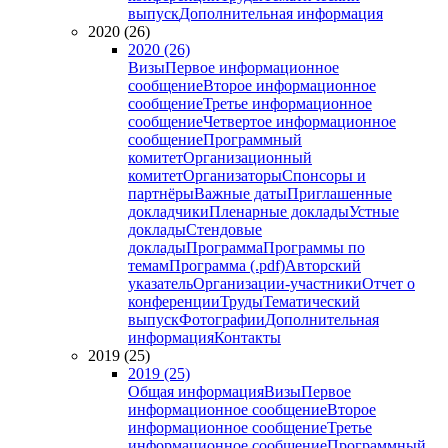
выпуск
Дополнительная информация
2020 (26)
2020 (26)
Визы
Первое информационное
сообщение
Второе информационное
сообщение
Третье информационное
сообщение
Четвертое информационное
сообщение
Программный
комитет
Организационный
комитет
Организаторы
Спонсоры и
партнёры
Важные даты
Приглашенные
докладчики
Пленарные доклады
Устные
доклады
Стендовые
доклады
Программа
Программы по
темам
Программа (.pdf)
Авторский
указатель
Организации-участники
Отчет о
конференции
Труды
Тематический
выпуск
Фотографии
Дополнительная
информация
Контакты
2019 (25)
2019 (25)
Общая информация
Визы
Первое
информационное сообщение
Второе
информационное сообщение
Третье
информационное сообщение
Программный