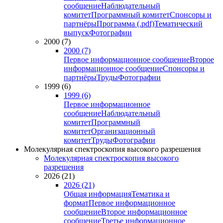
сообщение
Наблюдательный
комитет
Программный комитет
Спонсоры и
партнёры
Программа (.pdf)
Тематический
выпуск
Фотографии
2000 (7)
2000 (7)
Первое информационное сообщение
Второе
информационное сообщение
Спонсоры и
партнёры
Труды
Фотографии
1999 (6)
1999 (6)
Первое информационное
сообщение
Наблюдательный
комитет
Программный
комитет
Организационный
комитет
Труды
Фотографии
Молекулярная спектроскопия высокого разрешения
Молекулярная спектроскопия высокого
разрешения
2026 (21)
2026 (21)
Общая информация
Тематика и
формат
Первое информационное
сообщение
Второе информационное
сообщение
Третье информационное