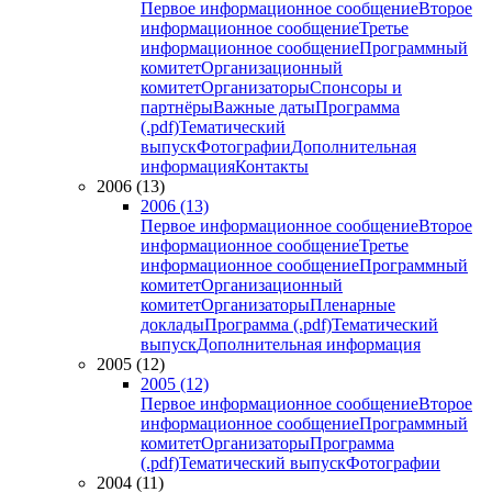
Первое информационное сообщение
Второе
информационное сообщение
Третье
информационное сообщение
Программный
комитет
Организационный
комитет
Организаторы
Спонсоры и
партнёры
Важные даты
Программа
(.pdf)
Тематический
выпуск
Фотографии
Дополнительная
информация
Контакты
2006 (13)
2006 (13)
Первое информационное сообщение
Второе
информационное сообщение
Третье
информационное сообщение
Программный
комитет
Организационный
комитет
Организаторы
Пленарные
доклады
Программа (.pdf)
Тематический
выпуск
Дополнительная информация
2005 (12)
2005 (12)
Первое информационное сообщение
Второе
информационное сообщение
Программный
комитет
Организаторы
Программа
(.pdf)
Тематический выпуск
Фотографии
2004 (11)