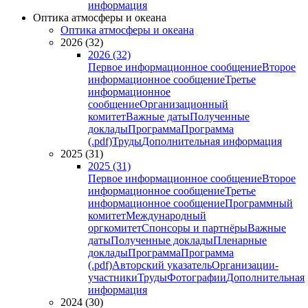
информация
Оптика атмосферы и океана
Оптика атмосферы и океана
2026 (32)
2026 (32)
Первое информационное сообщение
Второе
информационное сообщение
Третье
информационное
сообщение
Организационный
комитет
Важные даты
Полученные
доклады
Программа
Программа
(.pdf)
Труды
Дополнительная информация
2025 (31)
2025 (31)
Первое информационное сообщение
Второе
информационное сообщение
Третье
информационное сообщение
Программный
комитет
Международный
оргкомитет
Спонсоры и партнёры
Важные
даты
Полученные доклады
Пленарные
доклады
Программа
Программа
(.pdf)
Авторский указатель
Организации-
участники
Труды
Фотографии
Дополнительная
информация
2024 (30)