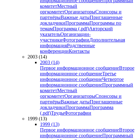
информационное сообщение
Программный
комитет
Местный
оргкомитет
Организаторы
Спонсоры и
партнёры
Важные даты
Приглашенные
докладчики
Программа
Программы по
темам
Программа (.pdf)
Авторский
указатель
Организации-
участники
Фотографии
Дополнительная
информация
Родственные
конференции
Контакты
2003 (14)
2003 (14)
Первое информационное сообщение
Второе
информационное сообщение
Третье
информационное сообщение
Четвертое
информационное сообщение
Программный
комитет
Местный
оргкомитет
Организаторы
Спонсоры и
партнёры
Важные даты
Приглашенные
докладчики
Программа
Программа
(.pdf)
Труды
Фотографии
1999 (13)
1999 (13)
Первое информационное сообщение
Второе
информационное сообщение
Программный