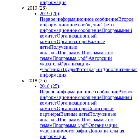
информация
2019 (26)
2019 (26)
Первое информационное сообщение
Второе
информационное сообщение
Третье
информационное сообщение
Программный
комитет
Организационный
комитет
Организаторы
Важные
даты
Полученные
доклады
Программа
Программы по
темам
Программа (.pdf)
Авторский
указатель
Организации-
участники
Труды
Фотографии
Дополнительная
информация
2018 (25)
2018 (25)
Первое информационное сообщение
Второе
информационное сообщение
Программный
комитет
Организационный
комитет
Организаторы
Спонсоры и
партнёры
Важные даты
Полученные
доклады
Программа
Программы по
темам
Программа (.pdf)
Организации-
участники
Фотографии
Дополнительная
информация