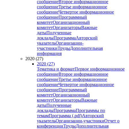
сообщение
Второе информационное
сообщение
Третье информационное
сообщение
Четвертое информационное
сообщение
Программный
комитет
Организационный
комитет
Организаторы
Важные
даты
Полученные
доклады
Программа
Авторский
указатель
Организации-
участники
Труды
Дополнительная
информация
2020 (27)
2020 (27)
Тематика и формат
Первое информационное
сообщение
Второе информационное
сообщение
Третье информационное
сообщение
Четвертое информационное
сообщение
Программный
комитет
Организационный
комитет
Организаторы
Важные
даты
Полученные
доклады
Программа
Программы по
темам
Программа (.pdf)
Авторский
указатель
Организации-участники
Отчет о
конференции
Труды
Дополнительная