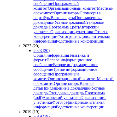
сообщение
Программный
комитет
Организационный комитет
Местный
оргкомитет
Организаторы
Спонсоры и
партнёры
Важные даты
Приглашенные
докладчики
Устные доклады
Стендовые
доклады
Программа (.pdf)
Авторский
указатель
Организации-участники
Отчет о
конференции
Фотографии
Дополнительная
информация
Родственные конференции
2023 (20)
2023 (20)
Общая информация
Тематика и
формат
Первое информационное
сообщение
Второе информационное
сообщение
Третье информационное
сообщение
Программный
комитет
Организационный комитет
Местный
оргкомитет
Организаторы
Важные
даты
Приглашенные докладчики
Устные
доклады
Стендовые доклады
Программа
(.pdf)
Авторский указатель
Организации-
участники
Фотографии
Дополнительная
информация
Родственные конференции
2019 (19)
2019 (19)