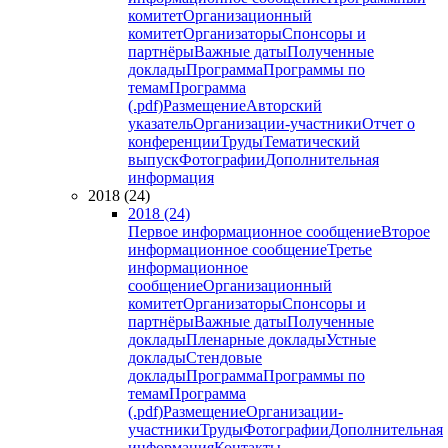
комитет
Организационный
комитет
Организаторы
Спонсоры и
партнёры
Важные даты
Полученные
доклады
Программа
Программы по
темам
Программа
(.pdf)
Размещение
Авторский
указатель
Организации-участники
Отчет о
конференции
Труды
Тематический
выпуск
Фотографии
Дополнительная
информация
2018 (24)
2018 (24)
Первое информационное сообщение
Второе
информационное сообщение
Третье
информационное
сообщение
Организационный
комитет
Организаторы
Спонсоры и
партнёры
Важные даты
Полученные
доклады
Пленарные доклады
Устные
доклады
Стендовые
доклады
Программа
Программы по
темам
Программа
(.pdf)
Размещение
Организации-
участники
Труды
Фотографии
Дополнительная
информация
Контакты