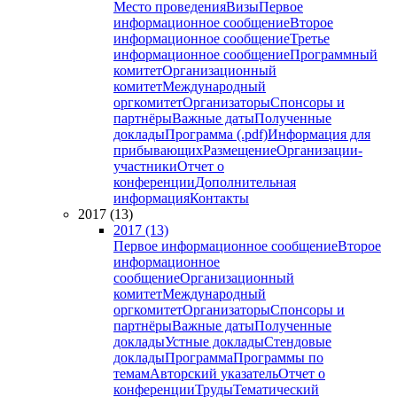
Место проведения
Визы
Первое
информационное сообщение
Второе
информационное сообщение
Третье
информационное сообщение
Программный
комитет
Организационный
комитет
Международный
оргкомитет
Организаторы
Спонсоры и
партнёры
Важные даты
Полученные
доклады
Программа (.pdf)
Информация для
прибывающих
Размещение
Организации-
участники
Отчет о
конференции
Дополнительная
информация
Контакты
2017 (13)
2017 (13)
Первое информационное сообщение
Второе
информационное
сообщение
Организационный
комитет
Международный
оргкомитет
Организаторы
Спонсоры и
партнёры
Важные даты
Полученные
доклады
Устные доклады
Стендовые
доклады
Программа
Программы по
темам
Авторский указатель
Отчет о
конференции
Труды
Тематический