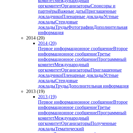
комитет
Международный
оргкомитет
Организаторы
Спонсоры и
партнёры
Важные даты
Приглашенные
докладчики
Пленарные доклады
Устные
доклады
Стендовые
доклады
Труды
Фотографии
Дополнительная
информация
2014 (20)
2014 (20)
Первое информационное сообщение
Второе
информационное сообщение
Третье
информационное сообщение
Программный
комитет
Международный
оргкомитет
Организаторы
Приглашенные
докладчики
Пленарные доклады
Устные
доклады
Стендовые
доклады
Труды
Дополнительная информация
2013 (19)
2013 (19)
Первое информационное сообщение
Второе
информационное сообщение
Третье
информационное сообщение
Программный
комитет
Международный
оргкомитет
Организаторы
Полученные
доклады
Тематический