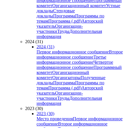
информационное сообщение
Программный
комитет
Организационный комитет
Устные
доклады
Стендовые
доклады
Программа
Программы по
темам
Программа (.pdf)
Авторский
указатель
Организации-
участники
Труды
Дополнительная
информация
2024 (31)
2024 (31)
Первое информационное сообщение
Второе
информационное сообщение
Третье
информационное сообщение
Четвертое
информационное сообщение
Программный
комитет
Организационный
комитет
Организаторы
Полученные
доклады
Программа
Программы по
темам
Программа (.pdf)
Авторский
указатель
Организации-
участники
Труды
Дополнительная
информация
2023 (30)
2023 (30)
Место проведения
Первое информационное
сообщение
Второе информационное