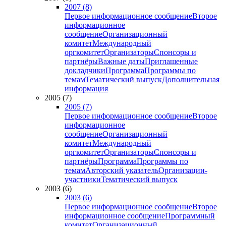
2007 (8)
Первое информационное сообщение
Второе
информационное
сообщение
Организационный
комитет
Международный
оргкомитет
Организаторы
Спонсоры и
партнёры
Важные даты
Приглашенные
докладчики
Программа
Программы по
темам
Тематический выпуск
Дополнительная
информация
2005 (7)
2005 (7)
Первое информационное сообщение
Второе
информационное
сообщение
Организационный
комитет
Международный
оргкомитет
Организаторы
Спонсоры и
партнёры
Программа
Программы по
темам
Авторский указатель
Организации-
участники
Тематический выпуск
2003 (6)
2003 (6)
Первое информационное сообщение
Второе
информационное сообщение
Программный
комитет
Организационный