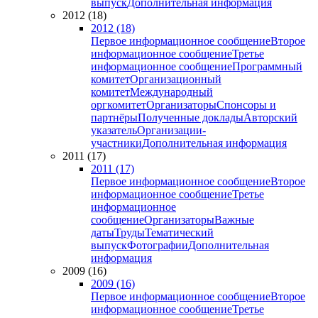
выпуск
Дополнительная информация
2012 (18)
2012 (18)
Первое информационное сообщение
Второе
информационное сообщение
Третье
информационное сообщение
Программный
комитет
Организационный
комитет
Международный
оргкомитет
Организаторы
Спонсоры и
партнёры
Полученные доклады
Авторский
указатель
Организации-
участники
Дополнительная информация
2011 (17)
2011 (17)
Первое информационное сообщение
Второе
информационное сообщение
Третье
информационное
сообщение
Организаторы
Важные
даты
Труды
Тематический
выпуск
Фотографии
Дополнительная
информация
2009 (16)
2009 (16)
Первое информационное сообщение
Второе
информационное сообщение
Третье