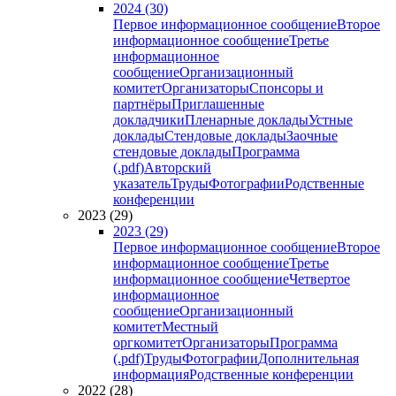
2024 (30)
Первое информационное сообщение
Второе
информационное сообщение
Третье
информационное
сообщение
Организационный
комитет
Организаторы
Спонсоры и
партнёры
Приглашенные
докладчики
Пленарные доклады
Устные
доклады
Стендовые доклады
Заочные
стендовые доклады
Программа
(.pdf)
Авторский
указатель
Труды
Фотографии
Родственные
конференции
2023 (29)
2023 (29)
Первое информационное сообщение
Второе
информационное сообщение
Третье
информационное сообщение
Четвертое
информационное
сообщение
Организационный
комитет
Местный
оргкомитет
Организаторы
Программа
(.pdf)
Труды
Фотографии
Дополнительная
информация
Родственные конференции
2022 (28)