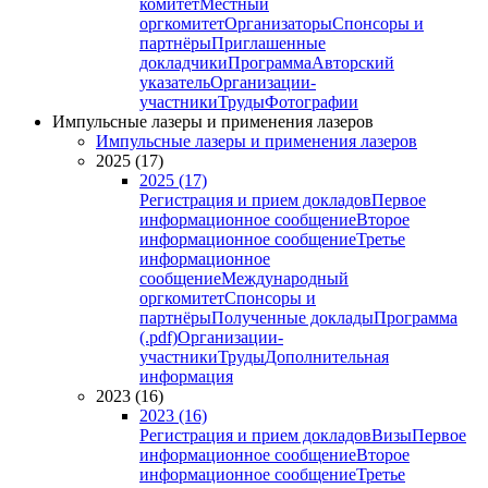
комитет
Местный
оргкомитет
Организаторы
Спонсоры и
партнёры
Приглашенные
докладчики
Программа
Авторский
указатель
Организации-
участники
Труды
Фотографии
Импульсные лазеры и применения лазеров
Импульсные лазеры и применения лазеров
2025 (17)
2025 (17)
Регистрация и прием докладов
Первое
информационное сообщение
Второе
информационное сообщение
Третье
информационное
сообщение
Международный
оргкомитет
Спонсоры и
партнёры
Полученные доклады
Программа
(.pdf)
Организации-
участники
Труды
Дополнительная
информация
2023 (16)
2023 (16)
Регистрация и прием докладов
Визы
Первое
информационное сообщение
Второе
информационное сообщение
Третье