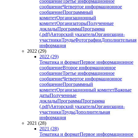
сообщение
Третье информационное
сообщение
Четвертое информационное
сообщение
Программный
комитет
Организационный
комитет
Организаторы
Полученные
доклады
Программа
Программа
(.pdf)
Авторский указатель
Организации-
участники
Труды
Фотографии
Дополнительная
информация
2022 (29)
2022 (29)
Тематика и формат
Первое информационное
сообщение
Второе информационное
сообщение
Третье информационное
сообщение
Четвертое информационное
сообщение
Программный
комитет
Организационный комитет
Важные
даты
Полученные
доклады
Программа
Программа
(.pdf)
Авторский указатель
Организации-
участники
Труды
Дополнительная
информация
2021 (28)
2021 (28)
Тематика и формат
Первое информационное