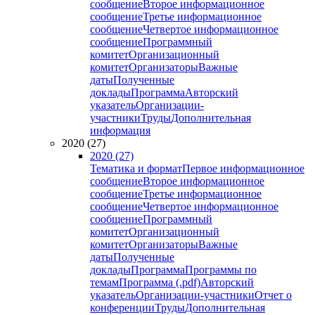
сообщение
Второе информационное
сообщение
Третье информационное
сообщение
Четвертое информационное
сообщение
Программный
комитет
Организационный
комитет
Организаторы
Важные
даты
Полученные
доклады
Программа
Авторский
указатель
Организации-
участники
Труды
Дополнительная
информация
2020 (27)
2020 (27)
Тематика и формат
Первое информационное
сообщение
Второе информационное
сообщение
Третье информационное
сообщение
Четвертое информационное
сообщение
Программный
комитет
Организационный
комитет
Организаторы
Важные
даты
Полученные
доклады
Программа
Программы по
темам
Программа (.pdf)
Авторский
указатель
Организации-участники
Отчет о
конференции
Труды
Дополнительная