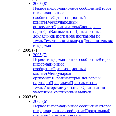
2007 (8)
Первое информационное сообщение
Второе
информационное
сообщение
Организационный
комитет
Международный
оргкомитет
Организаторы
Спонсоры и
партнёры
Важные даты
Приглашенные
докладчики
Программа
Программы по
темам
Тематический выпуск
Дополнительная
информация
2005 (7)
2005 (7)
Первое информационное сообщение
Второе
информационное
сообщение
Организационный
комитет
Международный
оргкомитет
Организаторы
Спонсоры и
партнёры
Программа
Программы по
темам
Авторский указатель
Организации-
участники
Тематический выпуск
2003 (6)
2003 (6)
Первое информационное сообщение
Второе
информационное сообщение
Программный
комитет
Организационный