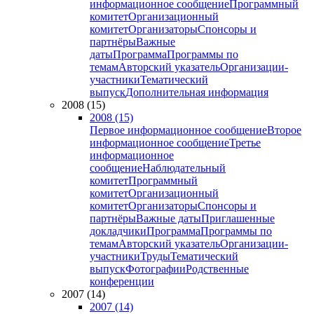
информационное сообщение
Программный
комитет
Организационный
комитет
Организаторы
Спонсоры и
партнёры
Важные
даты
Программа
Программы по
темам
Авторский указатель
Организации-
участники
Тематический
выпуск
Дополнительная информация
2008 (15)
2008 (15)
Первое информационное сообщение
Второе
информационное сообщение
Третье
информационное
сообщение
Наблюдательный
комитет
Программный
комитет
Организационный
комитет
Организаторы
Спонсоры и
партнёры
Важные даты
Приглашенные
докладчики
Программа
Программы по
темам
Авторский указатель
Организации-
участники
Труды
Тематический
выпуск
Фотографии
Родственные
конференции
2007 (14)
2007 (14)