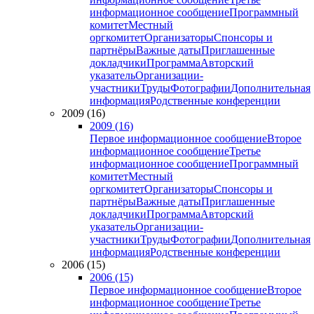
информационное сообщение
Программный
комитет
Местный
оргкомитет
Организаторы
Спонсоры и
партнёры
Важные даты
Приглашенные
докладчики
Программа
Авторский
указатель
Организации-
участники
Труды
Фотографии
Дополнительная
информация
Родственные конференции
2009 (16)
2009 (16)
Первое информационное сообщение
Второе
информационное сообщение
Третье
информационное сообщение
Программный
комитет
Местный
оргкомитет
Организаторы
Спонсоры и
партнёры
Важные даты
Приглашенные
докладчики
Программа
Авторский
указатель
Организации-
участники
Труды
Фотографии
Дополнительная
информация
Родственные конференции
2006 (15)
2006 (15)
Первое информационное сообщение
Второе
информационное сообщение
Третье