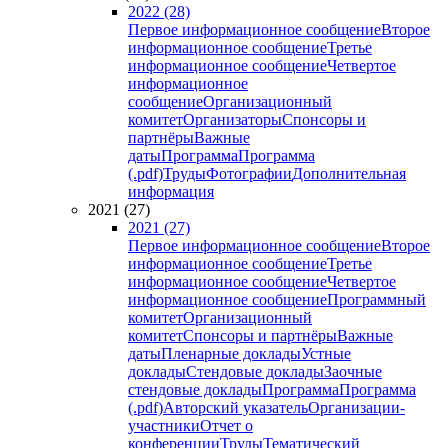
2022 (28)
Первое информационное сообщение
Второе
информационное сообщение
Третье
информационное сообщение
Четвертое
информационное
сообщение
Организационный
комитет
Организаторы
Спонсоры и
партнёры
Важные
даты
Программа
Программа
(.pdf)
Труды
Фотографии
Дополнительная
информация
2021 (27)
2021 (27)
Первое информационное сообщение
Второе
информационное сообщение
Третье
информационное сообщение
Четвертое
информационное сообщение
Программный
комитет
Организационный
комитет
Спонсоры и партнёры
Важные
даты
Пленарные доклады
Устные
доклады
Стендовые доклады
Заочные
стендовые доклады
Программа
Программа
(.pdf)
Авторский указатель
Организации-
участники
Отчет о
конференции
Труды
Тематический