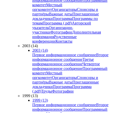
информационное сообщение
Программный
комитет
Местный
оргкомитет
Организаторы
Спонсоры и
партнёры
Важные даты
Приглашенные
докладчики
Программа
Программы по
темам
Программа (.pdf)
Авторский
указатель
Организации-
участники
Фотографии
Дополнительная
информация
Родственные
конференции
Контакты
2003 (14)
2003 (14)
Первое информационное сообщение
Второе
информационное сообщение
Третье
информационное сообщение
Четвертое
информационное сообщение
Программный
комитет
Местный
оргкомитет
Организаторы
Спонсоры и
партнёры
Важные даты
Приглашенные
докладчики
Программа
Программа
(.pdf)
Труды
Фотографии
1999 (13)
1999 (13)
Первое информационное сообщение
Второе
информационное сообщение
Программный