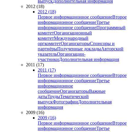
выпуск
Дополнительная информация
2012 (18)
2012 (18)
Первое информационное сообщение
Второе
информационное сообщение
Третье
информационное сообщение
Программный
комитет
Организационный
комитет
Международный
оргкомитет
Организаторы
Спонсоры и
партнёры
Полученные доклады
Авторский
указатель
Организации-
участники
Дополнительная информация
2011 (17)
2011 (17)
Первое информационное сообщение
Второе
информационное сообщение
Третье
информационное
сообщение
Организаторы
Важные
даты
Труды
Тематический
выпуск
Фотографии
Дополнительная
информация
2009 (16)
2009 (16)
Первое информационное сообщение
Второе
информационное сообщение
Третье