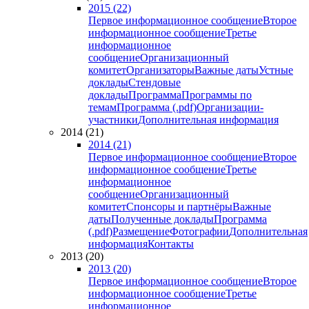
2015 (22)
Первое информационное сообщение
Второе
информационное сообщение
Третье
информационное
сообщение
Организационный
комитет
Организаторы
Важные даты
Устные
доклады
Стендовые
доклады
Программа
Программы по
темам
Программа (.pdf)
Организации-
участники
Дополнительная информация
2014 (21)
2014 (21)
Первое информационное сообщение
Второе
информационное сообщение
Третье
информационное
сообщение
Организационный
комитет
Спонсоры и партнёры
Важные
даты
Полученные доклады
Программа
(.pdf)
Размещение
Фотографии
Дополнительная
информация
Контакты
2013 (20)
2013 (20)
Первое информационное сообщение
Второе
информационное сообщение
Третье
информационное