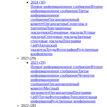
2024 (30)
Первое информационное сообщение
Второе
информационное сообщение
Третье
информационное
сообщение
Организационный
комитет
Организаторы
Спонсоры и
партнёры
Приглашенные
докладчики
Пленарные доклады
Устные
доклады
Стендовые доклады
Заочные
стендовые доклады
Программа
(.pdf)
Авторский
указатель
Труды
Фотографии
Родственные
конференции
2023 (29)
2023 (29)
Первое информационное сообщение
Второе
информационное сообщение
Третье
информационное сообщение
Четвертое
информационное
сообщение
Организационный
комитет
Местный
оргкомитет
Организаторы
Программа
(.pdf)
Труды
Фотографии
Дополнительная
информация
Родственные конференции
2022 (28)