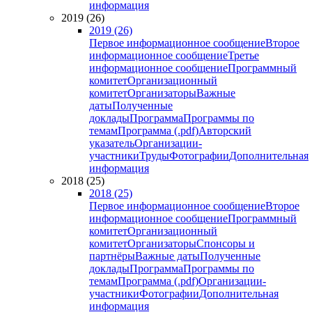
информация
2019 (26)
2019 (26)
Первое информационное сообщение
Второе
информационное сообщение
Третье
информационное сообщение
Программный
комитет
Организационный
комитет
Организаторы
Важные
даты
Полученные
доклады
Программа
Программы по
темам
Программа (.pdf)
Авторский
указатель
Организации-
участники
Труды
Фотографии
Дополнительная
информация
2018 (25)
2018 (25)
Первое информационное сообщение
Второе
информационное сообщение
Программный
комитет
Организационный
комитет
Организаторы
Спонсоры и
партнёры
Важные даты
Полученные
доклады
Программа
Программы по
темам
Программа (.pdf)
Организации-
участники
Фотографии
Дополнительная
информация