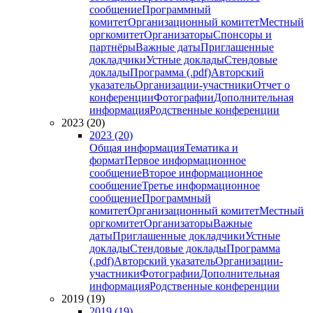
сообщение
Программный
комитет
Организационный комитет
Местный
оргкомитет
Организаторы
Спонсоры и
партнёры
Важные даты
Приглашенные
докладчики
Устные доклады
Стендовые
доклады
Программа (.pdf)
Авторский
указатель
Организации-участники
Отчет о
конференции
Фотографии
Дополнительная
информация
Родственные конференции
2023 (20)
2023 (20)
Общая информация
Тематика и
формат
Первое информационное
сообщение
Второе информационное
сообщение
Третье информационное
сообщение
Программный
комитет
Организационный комитет
Местный
оргкомитет
Организаторы
Важные
даты
Приглашенные докладчики
Устные
доклады
Стендовые доклады
Программа
(.pdf)
Авторский указатель
Организации-
участники
Фотографии
Дополнительная
информация
Родственные конференции
2019 (19)
2019 (19)