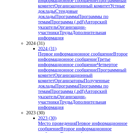
информационное сообщение
Программный
комитет
Организационный комитет
Устные
доклады
Стендовые
доклады
Программа
Программы по
темам
Программа (.pdf)
Авторский
указатель
Организации-
участники
Труды
Дополнительная
информация
2024 (31)
2024 (31)
Первое информационное сообщение
Второе
информационное сообщение
Третье
информационное сообщение
Четвертое
информационное сообщение
Программный
комитет
Организационный
комитет
Организаторы
Полученные
доклады
Программа
Программы по
темам
Программа (.pdf)
Авторский
указатель
Организации-
участники
Труды
Дополнительная
информация
2023 (30)
2023 (30)
Место проведения
Первое информационное
сообщение
Второе информационное