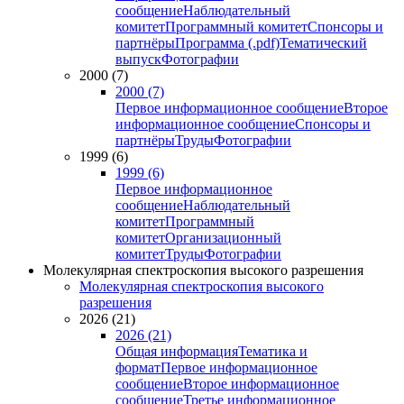
сообщение
Наблюдательный
комитет
Программный комитет
Спонсоры и
партнёры
Программа (.pdf)
Тематический
выпуск
Фотографии
2000 (7)
2000 (7)
Первое информационное сообщение
Второе
информационное сообщение
Спонсоры и
партнёры
Труды
Фотографии
1999 (6)
1999 (6)
Первое информационное
сообщение
Наблюдательный
комитет
Программный
комитет
Организационный
комитет
Труды
Фотографии
Молекулярная спектроскопия высокого разрешения
Молекулярная спектроскопия высокого
разрешения
2026 (21)
2026 (21)
Общая информация
Тематика и
формат
Первое информационное
сообщение
Второе информационное
сообщение
Третье информационное