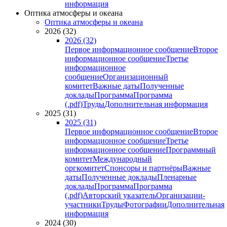
информация
Оптика атмосферы и океана
Оптика атмосферы и океана
2026 (32)
2026 (32)
Первое информационное сообщение
Второе
информационное сообщение
Третье
информационное
сообщение
Организационный
комитет
Важные даты
Полученные
доклады
Программа
Программа
(.pdf)
Труды
Дополнительная информация
2025 (31)
2025 (31)
Первое информационное сообщение
Второе
информационное сообщение
Третье
информационное сообщение
Программный
комитет
Международный
оргкомитет
Спонсоры и партнёры
Важные
даты
Полученные доклады
Пленарные
доклады
Программа
Программа
(.pdf)
Авторский указатель
Организации-
участники
Труды
Фотографии
Дополнительная
информация
2024 (30)