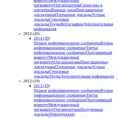
комитет
Международный
оргкомитет
Организаторы
Спонсоры и
партнёры
Важные даты
Приглашенные
докладчики
Пленарные доклады
Устные
доклады
Стендовые
доклады
Труды
Фотографии
Дополнительная
информация
2014 (20)
2014 (20)
Первое информационное сообщение
Второе
информационное сообщение
Третье
информационное сообщение
Программный
комитет
Международный
оргкомитет
Организаторы
Приглашенные
докладчики
Пленарные доклады
Устные
доклады
Стендовые
доклады
Труды
Дополнительная информация
2013 (19)
2013 (19)
Первое информационное сообщение
Второе
информационное сообщение
Третье
информационное сообщение
Программный
комитет
Международный
оргкомитет
Организаторы
Полученные
доклады
Тематический