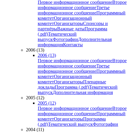
Первое информационное сообщение
Второе
информационное сообщение
Третье
информационное сообщение
Программный
комитет
Организационный
комитет
Организаторы
Спонсоры и
партнёры
Важные даты
Программа
(.pdf)
Тематический
выпуск
Фотографии
Дополнительная
информация
Контакты
2006 (13)
2006 (13)
Первое информационное сообщение
Второе
информационное сообщение
Третье
информационное сообщение
Программный
комитет
Организационный
комитет
Организаторы
Пленарные
доклады
Программа (.pdf)
Тематический
выпуск
Дополнительная информация
2005 (12)
2005 (12)
Первое информационное сообщение
Второе
информационное сообщение
Программный
комитет
Организаторы
Программа
(.pdf)
Тематический выпуск
Фотографии
2004 (11)