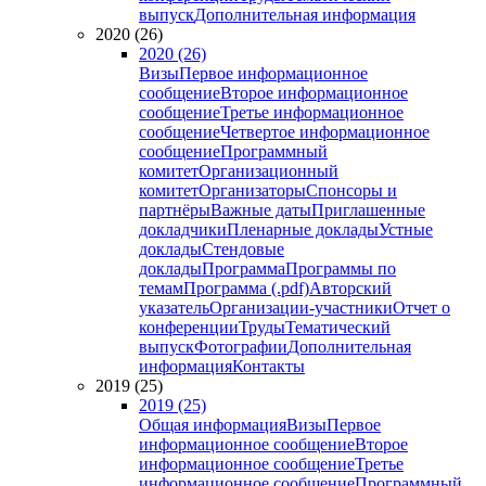
выпуск
Дополнительная информация
2020 (26)
2020 (26)
Визы
Первое информационное
сообщение
Второе информационное
сообщение
Третье информационное
сообщение
Четвертое информационное
сообщение
Программный
комитет
Организационный
комитет
Организаторы
Спонсоры и
партнёры
Важные даты
Приглашенные
докладчики
Пленарные доклады
Устные
доклады
Стендовые
доклады
Программа
Программы по
темам
Программа (.pdf)
Авторский
указатель
Организации-участники
Отчет о
конференции
Труды
Тематический
выпуск
Фотографии
Дополнительная
информация
Контакты
2019 (25)
2019 (25)
Общая информация
Визы
Первое
информационное сообщение
Второе
информационное сообщение
Третье
информационное сообщение
Программный