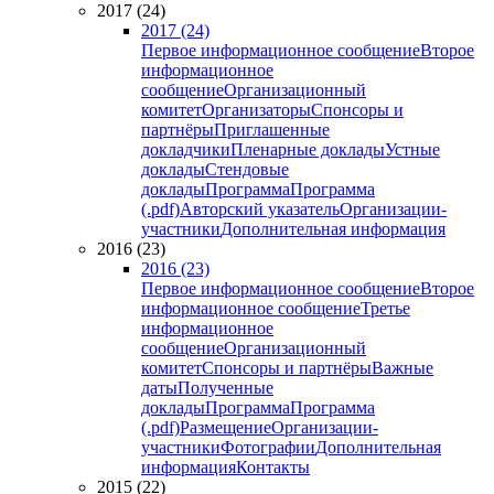
2017 (24)
2017 (24)
Первое информационное сообщение
Второе
информационное
сообщение
Организационный
комитет
Организаторы
Спонсоры и
партнёры
Приглашенные
докладчики
Пленарные доклады
Устные
доклады
Стендовые
доклады
Программа
Программа
(.pdf)
Авторский указатель
Организации-
участники
Дополнительная информация
2016 (23)
2016 (23)
Первое информационное сообщение
Второе
информационное сообщение
Третье
информационное
сообщение
Организационный
комитет
Спонсоры и партнёры
Важные
даты
Полученные
доклады
Программа
Программа
(.pdf)
Размещение
Организации-
участники
Фотографии
Дополнительная
информация
Контакты
2015 (22)