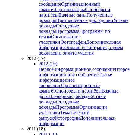
сообщение
Организационный
комитет
Организаторы
Спонсоры и
партнёры
Важные даты
Полученные
доклады
Приглашенные докладчики
Устные
доклады
Стендовые
доклады
Программа
Программы по
темам
Организации-
участники
Фотографии
Дополнительная
информация
Онлайн регистрация, приём
докладов и оплата участия
2012 (19)
2012 (19)
Первое информационное сообщение
Второе
информационное сообщение
Третье
информационное
сообщение
Организационный
комитет
Спонсоры и партнёры
Важные
даты
Пленарные доклады
Устные
доклады
Стендовые
доклады
Программа
Организации-
участники
Тематический
выпуск
Фотографии
Дополнительная
информация
2011 (18)
2011 (18)