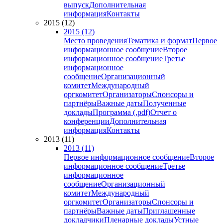
выпуск
Дополнительная
информация
Контакты
2015 (12)
2015 (12)
Место проведения
Тематика и формат
Первое
информационное сообщение
Второе
информационное сообщение
Третье
информационное
сообщение
Организационный
комитет
Международный
оргкомитет
Организаторы
Спонсоры и
партнёры
Важные даты
Полученные
доклады
Программа (.pdf)
Отчет о
конференции
Дополнительная
информация
Контакты
2013 (11)
2013 (11)
Первое информационное сообщение
Второе
информационное сообщение
Третье
информационное
сообщение
Организационный
комитет
Международный
оргкомитет
Организаторы
Спонсоры и
партнёры
Важные даты
Приглашенные
докладчики
Пленарные доклады
Устные