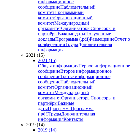
информационное
сообщение
Наблюдательный
комитет
Программный
комитет
Организационный
комитет
Международный
оргкомитет
Организаторы
Спонсоры и
партнёры
Важные даты
Полученные
доклады
Программа (.pdf)
Размещение
Отчет о
конференции
Труды
Дополнительная
информация
2021 (15)
2021 (15)
Общая информация
Первое информационное
сообщение
Второе информационное
сообщение
Третье информационное
сообщение
Наблюдательный
комитет
Организационный
комитет
Международный
оргкомитет
Организаторы
Спонсоры и
партнёры
Важные
даты
Программа
Программа
(.pdf)
Труды
Дополнительная
информация
Контакты
2019 (14)
2019 (14)