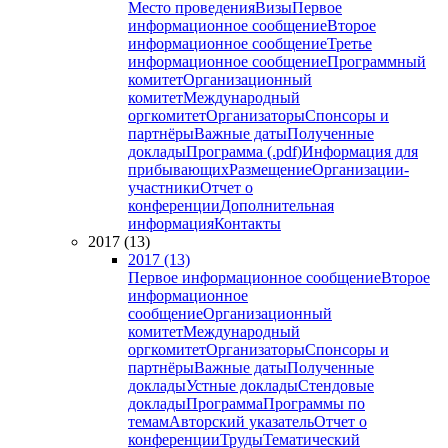
Место проведения
Визы
Первое
информационное сообщение
Второе
информационное сообщение
Третье
информационное сообщение
Программный
комитет
Организационный
комитет
Международный
оргкомитет
Организаторы
Спонсоры и
партнёры
Важные даты
Полученные
доклады
Программа (.pdf)
Информация для
прибывающих
Размещение
Организации-
участники
Отчет о
конференции
Дополнительная
информация
Контакты
2017 (13)
2017 (13)
Первое информационное сообщение
Второе
информационное
сообщение
Организационный
комитет
Международный
оргкомитет
Организаторы
Спонсоры и
партнёры
Важные даты
Полученные
доклады
Устные доклады
Стендовые
доклады
Программа
Программы по
темам
Авторский указатель
Отчет о
конференции
Труды
Тематический