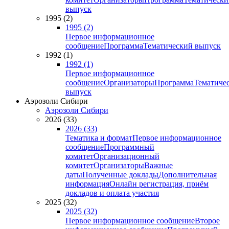
выпуск
1995 (2)
1995 (2)
Первое информационное
сообщение
Программа
Тематический выпуск
1992 (1)
1992 (1)
Первое информационное
сообщение
Организаторы
Программа
Тематиче
выпуск
Аэрозоли Сибири
Аэрозоли Сибири
2026 (33)
2026 (33)
Тематика и формат
Первое информационное
сообщение
Программный
комитет
Организационный
комитет
Организаторы
Важные
даты
Полученные доклады
Дополнительная
информация
Онлайн регистрация, приём
докладов и оплата участия
2025 (32)
2025 (32)
Первое информационное сообщение
Второе