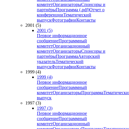
комитет
Организаторы
Спонсоры и
партнёры
Программа (.pdf)
Отчет о
конференции
Тематический
выпуск
Фотографии
Контакты
2001 (5)
2001 (5)
Первое информационное
сообщение
Программный
комитет
Организационный
комитет
Организаторы
Спонсоры и
партнёры
Программа
Авторский
указатель
Тематический
выпуск
Фотографии
Контакты
1999 (4)
1999 (4)
Первое информационное
сообщение
Программный
комитет
Организаторы
Программа
Тематически
выпуск
1997 (3)
1997 (3)
Первое информационное
сообщение
Программный
комитет
Организационный
комитет
Организаторы
Программа
Тематически