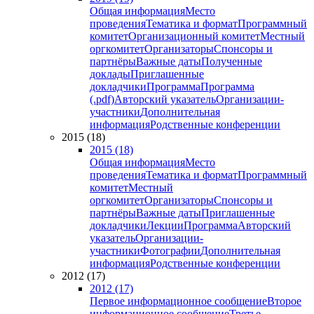
Общая информация
Место
проведения
Тематика и формат
Программный
комитет
Организационный комитет
Местный
оргкомитет
Организаторы
Спонсоры и
партнёры
Важные даты
Полученные
доклады
Приглашенные
докладчики
Программа
Программа
(.pdf)
Авторский указатель
Организации-
участники
Дополнительная
информация
Родственные конференции
2015 (18)
2015 (18)
Общая информация
Место
проведения
Тематика и формат
Программный
комитет
Местный
оргкомитет
Организаторы
Спонсоры и
партнёры
Важные даты
Приглашенные
докладчики
Лекции
Программа
Авторский
указатель
Организации-
участники
Фотографии
Дополнительная
информация
Родственные конференции
2012 (17)
2012 (17)
Первое информационное сообщение
Второе
информационное сообщение
Третье