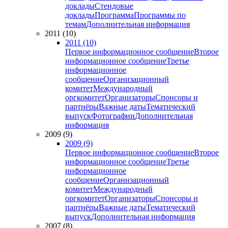
доклады
Стендовые
доклады
Программа
Программы по
темам
Дополнительная информация
2011 (10)
2011 (10)
Первое информационное сообщение
Второе
информационное сообщение
Третье
информационное
сообщение
Организационный
комитет
Международный
оргкомитет
Организаторы
Спонсоры и
партнёры
Важные даты
Тематический
выпуск
Фотографии
Дополнительная
информация
2009 (9)
2009 (9)
Первое информационное сообщение
Второе
информационное сообщение
Третье
информационное
сообщение
Организационный
комитет
Международный
оргкомитет
Организаторы
Спонсоры и
партнёры
Важные даты
Тематический
выпуск
Дополнительная информация
2007 (8)