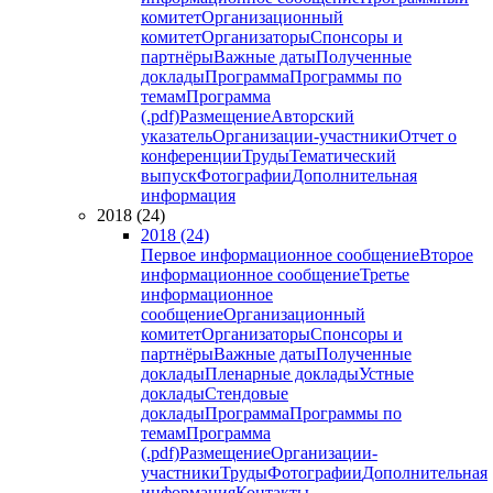
комитет
Организационный
комитет
Организаторы
Спонсоры и
партнёры
Важные даты
Полученные
доклады
Программа
Программы по
темам
Программа
(.pdf)
Размещение
Авторский
указатель
Организации-участники
Отчет о
конференции
Труды
Тематический
выпуск
Фотографии
Дополнительная
информация
2018 (24)
2018 (24)
Первое информационное сообщение
Второе
информационное сообщение
Третье
информационное
сообщение
Организационный
комитет
Организаторы
Спонсоры и
партнёры
Важные даты
Полученные
доклады
Пленарные доклады
Устные
доклады
Стендовые
доклады
Программа
Программы по
темам
Программа
(.pdf)
Размещение
Организации-
участники
Труды
Фотографии
Дополнительная
информация
Контакты