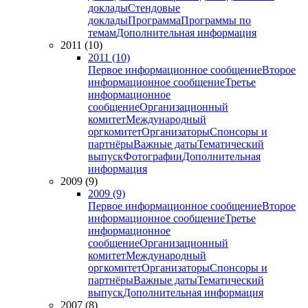
доклады
Стендовые
доклады
Программа
Программы по
темам
Дополнительная информация
2011 (10)
2011 (10)
Первое информационное сообщение
Второе
информационное сообщение
Третье
информационное
сообщение
Организационный
комитет
Международный
оргкомитет
Организаторы
Спонсоры и
партнёры
Важные даты
Тематический
выпуск
Фотографии
Дополнительная
информация
2009 (9)
2009 (9)
Первое информационное сообщение
Второе
информационное сообщение
Третье
информационное
сообщение
Организационный
комитет
Международный
оргкомитет
Организаторы
Спонсоры и
партнёры
Важные даты
Тематический
выпуск
Дополнительная информация
2007 (8)