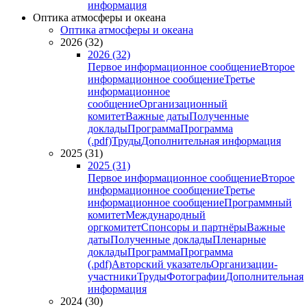
информация
Оптика атмосферы и океана
Оптика атмосферы и океана
2026 (32)
2026 (32)
Первое информационное сообщение
Второе
информационное сообщение
Третье
информационное
сообщение
Организационный
комитет
Важные даты
Полученные
доклады
Программа
Программа
(.pdf)
Труды
Дополнительная информация
2025 (31)
2025 (31)
Первое информационное сообщение
Второе
информационное сообщение
Третье
информационное сообщение
Программный
комитет
Международный
оргкомитет
Спонсоры и партнёры
Важные
даты
Полученные доклады
Пленарные
доклады
Программа
Программа
(.pdf)
Авторский указатель
Организации-
участники
Труды
Фотографии
Дополнительная
информация
2024 (30)