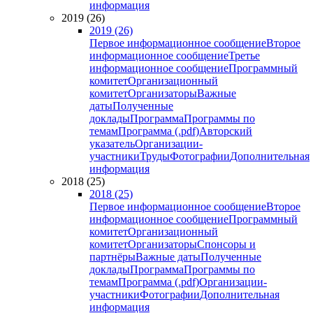
информация
2019 (26)
2019 (26)
Первое информационное сообщение
Второе
информационное сообщение
Третье
информационное сообщение
Программный
комитет
Организационный
комитет
Организаторы
Важные
даты
Полученные
доклады
Программа
Программы по
темам
Программа (.pdf)
Авторский
указатель
Организации-
участники
Труды
Фотографии
Дополнительная
информация
2018 (25)
2018 (25)
Первое информационное сообщение
Второе
информационное сообщение
Программный
комитет
Организационный
комитет
Организаторы
Спонсоры и
партнёры
Важные даты
Полученные
доклады
Программа
Программы по
темам
Программа (.pdf)
Организации-
участники
Фотографии
Дополнительная
информация