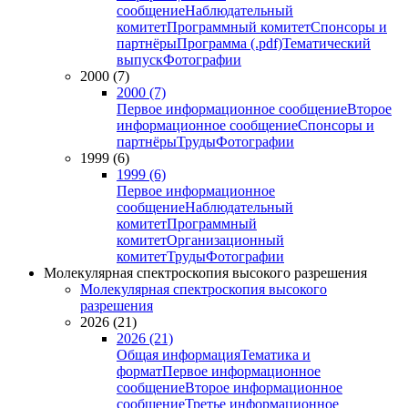
сообщение
Наблюдательный
комитет
Программный комитет
Спонсоры и
партнёры
Программа (.pdf)
Тематический
выпуск
Фотографии
2000 (7)
2000 (7)
Первое информационное сообщение
Второе
информационное сообщение
Спонсоры и
партнёры
Труды
Фотографии
1999 (6)
1999 (6)
Первое информационное
сообщение
Наблюдательный
комитет
Программный
комитет
Организационный
комитет
Труды
Фотографии
Молекулярная спектроскопия высокого разрешения
Молекулярная спектроскопия высокого
разрешения
2026 (21)
2026 (21)
Общая информация
Тематика и
формат
Первое информационное
сообщение
Второе информационное
сообщение
Третье информационное