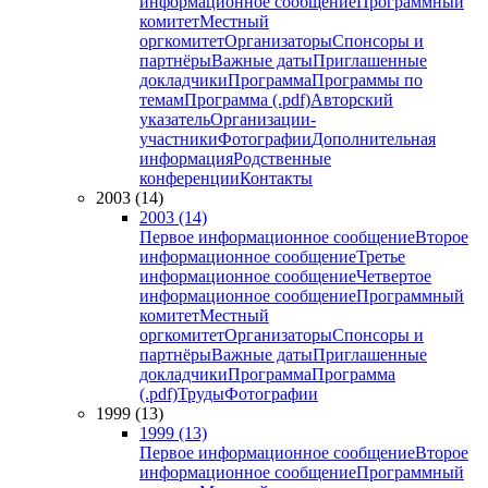
информационное сообщение
Программный
комитет
Местный
оргкомитет
Организаторы
Спонсоры и
партнёры
Важные даты
Приглашенные
докладчики
Программа
Программы по
темам
Программа (.pdf)
Авторский
указатель
Организации-
участники
Фотографии
Дополнительная
информация
Родственные
конференции
Контакты
2003 (14)
2003 (14)
Первое информационное сообщение
Второе
информационное сообщение
Третье
информационное сообщение
Четвертое
информационное сообщение
Программный
комитет
Местный
оргкомитет
Организаторы
Спонсоры и
партнёры
Важные даты
Приглашенные
докладчики
Программа
Программа
(.pdf)
Труды
Фотографии
1999 (13)
1999 (13)
Первое информационное сообщение
Второе
информационное сообщение
Программный