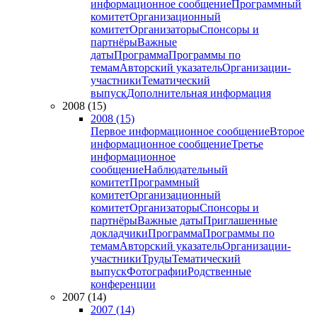
информационное сообщение
Программный
комитет
Организационный
комитет
Организаторы
Спонсоры и
партнёры
Важные
даты
Программа
Программы по
темам
Авторский указатель
Организации-
участники
Тематический
выпуск
Дополнительная информация
2008 (15)
2008 (15)
Первое информационное сообщение
Второе
информационное сообщение
Третье
информационное
сообщение
Наблюдательный
комитет
Программный
комитет
Организационный
комитет
Организаторы
Спонсоры и
партнёры
Важные даты
Приглашенные
докладчики
Программа
Программы по
темам
Авторский указатель
Организации-
участники
Труды
Тематический
выпуск
Фотографии
Родственные
конференции
2007 (14)
2007 (14)