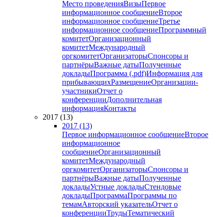
Место проведения
Визы
Первое
информационное сообщение
Второе
информационное сообщение
Третье
информационное сообщение
Программный
комитет
Организационный
комитет
Международный
оргкомитет
Организаторы
Спонсоры и
партнёры
Важные даты
Полученные
доклады
Программа (.pdf)
Информация для
прибывающих
Размещение
Организации-
участники
Отчет о
конференции
Дополнительная
информация
Контакты
2017 (13)
2017 (13)
Первое информационное сообщение
Второе
информационное
сообщение
Организационный
комитет
Международный
оргкомитет
Организаторы
Спонсоры и
партнёры
Важные даты
Полученные
доклады
Устные доклады
Стендовые
доклады
Программа
Программы по
темам
Авторский указатель
Отчет о
конференции
Труды
Тематический