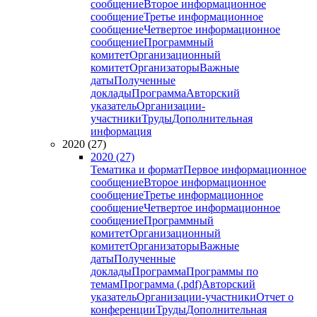
сообщение
Второе информационное
сообщение
Третье информационное
сообщение
Четвертое информационное
сообщение
Программный
комитет
Организационный
комитет
Организаторы
Важные
даты
Полученные
доклады
Программа
Авторский
указатель
Организации-
участники
Труды
Дополнительная
информация
2020 (27)
2020 (27)
Тематика и формат
Первое информационное
сообщение
Второе информационное
сообщение
Третье информационное
сообщение
Четвертое информационное
сообщение
Программный
комитет
Организационный
комитет
Организаторы
Важные
даты
Полученные
доклады
Программа
Программы по
темам
Программа (.pdf)
Авторский
указатель
Организации-участники
Отчет о
конференции
Труды
Дополнительная