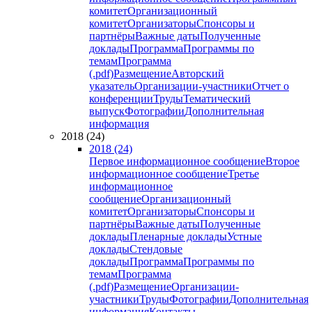
комитет
Организационный
комитет
Организаторы
Спонсоры и
партнёры
Важные даты
Полученные
доклады
Программа
Программы по
темам
Программа
(.pdf)
Размещение
Авторский
указатель
Организации-участники
Отчет о
конференции
Труды
Тематический
выпуск
Фотографии
Дополнительная
информация
2018 (24)
2018 (24)
Первое информационное сообщение
Второе
информационное сообщение
Третье
информационное
сообщение
Организационный
комитет
Организаторы
Спонсоры и
партнёры
Важные даты
Полученные
доклады
Пленарные доклады
Устные
доклады
Стендовые
доклады
Программа
Программы по
темам
Программа
(.pdf)
Размещение
Организации-
участники
Труды
Фотографии
Дополнительная
информация
Контакты