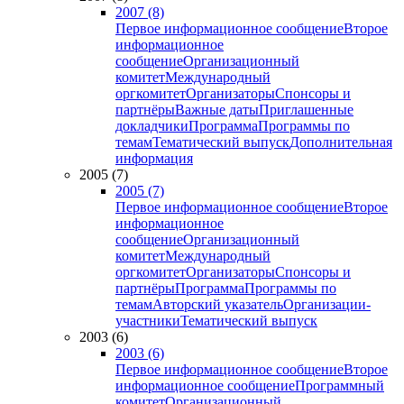
2007 (8)
Первое информационное сообщение
Второе
информационное
сообщение
Организационный
комитет
Международный
оргкомитет
Организаторы
Спонсоры и
партнёры
Важные даты
Приглашенные
докладчики
Программа
Программы по
темам
Тематический выпуск
Дополнительная
информация
2005 (7)
2005 (7)
Первое информационное сообщение
Второе
информационное
сообщение
Организационный
комитет
Международный
оргкомитет
Организаторы
Спонсоры и
партнёры
Программа
Программы по
темам
Авторский указатель
Организации-
участники
Тематический выпуск
2003 (6)
2003 (6)
Первое информационное сообщение
Второе
информационное сообщение
Программный
комитет
Организационный