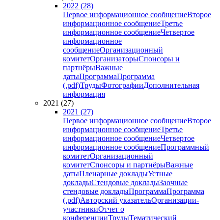
2022 (28)
Первое информационное сообщение
Второе
информационное сообщение
Третье
информационное сообщение
Четвертое
информационное
сообщение
Организационный
комитет
Организаторы
Спонсоры и
партнёры
Важные
даты
Программа
Программа
(.pdf)
Труды
Фотографии
Дополнительная
информация
2021 (27)
2021 (27)
Первое информационное сообщение
Второе
информационное сообщение
Третье
информационное сообщение
Четвертое
информационное сообщение
Программный
комитет
Организационный
комитет
Спонсоры и партнёры
Важные
даты
Пленарные доклады
Устные
доклады
Стендовые доклады
Заочные
стендовые доклады
Программа
Программа
(.pdf)
Авторский указатель
Организации-
участники
Отчет о
конференции
Труды
Тематический