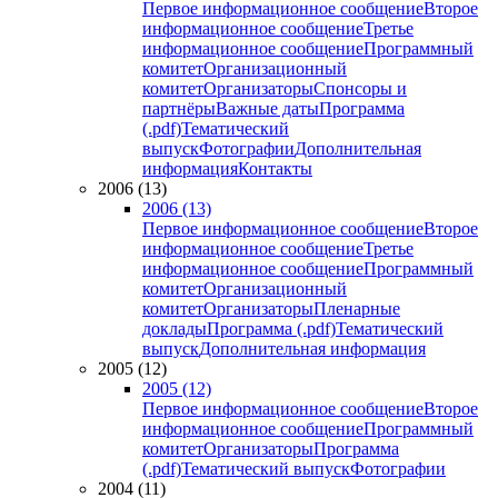
Первое информационное сообщение
Второе
информационное сообщение
Третье
информационное сообщение
Программный
комитет
Организационный
комитет
Организаторы
Спонсоры и
партнёры
Важные даты
Программа
(.pdf)
Тематический
выпуск
Фотографии
Дополнительная
информация
Контакты
2006 (13)
2006 (13)
Первое информационное сообщение
Второе
информационное сообщение
Третье
информационное сообщение
Программный
комитет
Организационный
комитет
Организаторы
Пленарные
доклады
Программа (.pdf)
Тематический
выпуск
Дополнительная информация
2005 (12)
2005 (12)
Первое информационное сообщение
Второе
информационное сообщение
Программный
комитет
Организаторы
Программа
(.pdf)
Тематический выпуск
Фотографии
2004 (11)