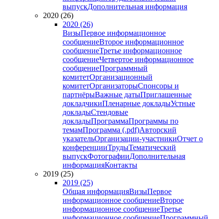
выпуск
Дополнительная информация
2020 (26)
2020 (26)
Визы
Первое информационное
сообщение
Второе информационное
сообщение
Третье информационное
сообщение
Четвертое информационное
сообщение
Программный
комитет
Организационный
комитет
Организаторы
Спонсоры и
партнёры
Важные даты
Приглашенные
докладчики
Пленарные доклады
Устные
доклады
Стендовые
доклады
Программа
Программы по
темам
Программа (.pdf)
Авторский
указатель
Организации-участники
Отчет о
конференции
Труды
Тематический
выпуск
Фотографии
Дополнительная
информация
Контакты
2019 (25)
2019 (25)
Общая информация
Визы
Первое
информационное сообщение
Второе
информационное сообщение
Третье
информационное сообщение
Программный