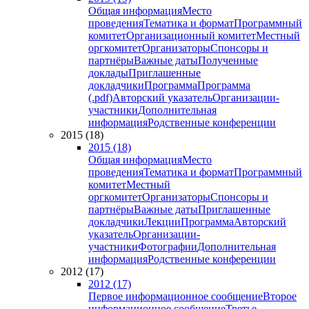
Общая информация
Место
проведения
Тематика и формат
Программный
комитет
Организационный комитет
Местный
оргкомитет
Организаторы
Спонсоры и
партнёры
Важные даты
Полученные
доклады
Приглашенные
докладчики
Программа
Программа
(.pdf)
Авторский указатель
Организации-
участники
Дополнительная
информация
Родственные конференции
2015 (18)
2015 (18)
Общая информация
Место
проведения
Тематика и формат
Программный
комитет
Местный
оргкомитет
Организаторы
Спонсоры и
партнёры
Важные даты
Приглашенные
докладчики
Лекции
Программа
Авторский
указатель
Организации-
участники
Фотографии
Дополнительная
информация
Родственные конференции
2012 (17)
2012 (17)
Первое информационное сообщение
Второе
информационное сообщение
Третье