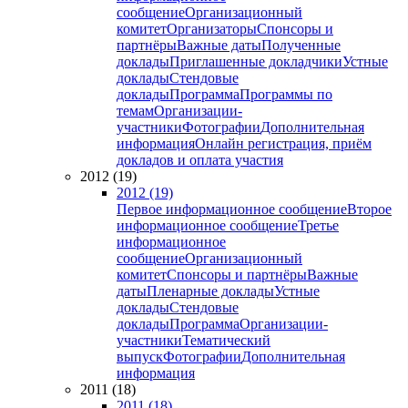
сообщение
Организационный
комитет
Организаторы
Спонсоры и
партнёры
Важные даты
Полученные
доклады
Приглашенные докладчики
Устные
доклады
Стендовые
доклады
Программа
Программы по
темам
Организации-
участники
Фотографии
Дополнительная
информация
Онлайн регистрация, приём
докладов и оплата участия
2012 (19)
2012 (19)
Первое информационное сообщение
Второе
информационное сообщение
Третье
информационное
сообщение
Организационный
комитет
Спонсоры и партнёры
Важные
даты
Пленарные доклады
Устные
доклады
Стендовые
доклады
Программа
Организации-
участники
Тематический
выпуск
Фотографии
Дополнительная
информация
2011 (18)
2011 (18)