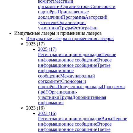
комитет
Местный
оргкомитет
Организаторы
Спонсоры и
партнёры
Приглашенные
докладчики
Программа
Авторский
указатель
Организации-
участники
Труды
Фотографии
Импульсные лазеры и применения лазеров
Импульсные лазеры и применения лазеров
2025 (17)
2025 (17)
Регистрация и прием докладов
Первое
информационное сообщение
Второе
информационное сообщение
Третье
информационное
сообщение
Международный
оргкомитет
Спонсоры и
партнёры
Полученные доклады
Программа
(.pdf)
Организации-
участники
Труды
Дополнительная
информация
2023 (16)
2023 (16)
Регистрация и прием докладов
Визы
Первое
информационное сообщение
Второе
информационное сообщение
Третье