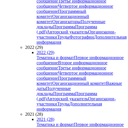
сообщение
Третье информационное
сообщение
Четвертое информационное
сообщение
Программный
комитет
Организационный
комитет
Организаторы
Полученные
доклады
Программа
Программа
(.pdf)
Авторский указатель
Организации-
участники
Труды
Фотографии
Дополнительная
информация
2022 (29)
2022 (29)
Тематика и формат
Первое информационное
сообщение
Второе информационное
сообщение
Третье информационное
сообщение
Четвертое информационное
сообщение
Программный
комитет
Организационный комитет
Важные
даты
Полученные
доклады
Программа
Программа
(.pdf)
Авторский указатель
Организации-
участники
Труды
Дополнительная
информация
2021 (28)
2021 (28)
Тематика и формат
Первое информационное