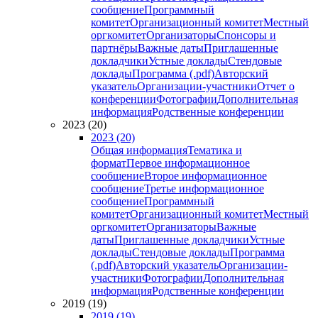
сообщение
Программный
комитет
Организационный комитет
Местный
оргкомитет
Организаторы
Спонсоры и
партнёры
Важные даты
Приглашенные
докладчики
Устные доклады
Стендовые
доклады
Программа (.pdf)
Авторский
указатель
Организации-участники
Отчет о
конференции
Фотографии
Дополнительная
информация
Родственные конференции
2023 (20)
2023 (20)
Общая информация
Тематика и
формат
Первое информационное
сообщение
Второе информационное
сообщение
Третье информационное
сообщение
Программный
комитет
Организационный комитет
Местный
оргкомитет
Организаторы
Важные
даты
Приглашенные докладчики
Устные
доклады
Стендовые доклады
Программа
(.pdf)
Авторский указатель
Организации-
участники
Фотографии
Дополнительная
информация
Родственные конференции
2019 (19)
2019 (19)