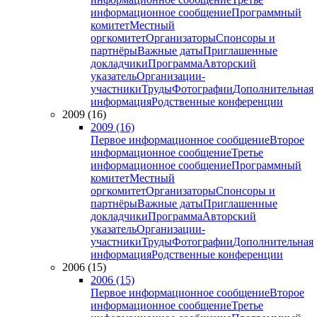
информационное сообщение
Программный
комитет
Местный
оргкомитет
Организаторы
Спонсоры и
партнёры
Важные даты
Приглашенные
докладчики
Программа
Авторский
указатель
Организации-
участники
Труды
Фотографии
Дополнительная
информация
Родственные конференции
2009 (16)
2009 (16)
Первое информационное сообщение
Второе
информационное сообщение
Третье
информационное сообщение
Программный
комитет
Местный
оргкомитет
Организаторы
Спонсоры и
партнёры
Важные даты
Приглашенные
докладчики
Программа
Авторский
указатель
Организации-
участники
Труды
Фотографии
Дополнительная
информация
Родственные конференции
2006 (15)
2006 (15)
Первое информационное сообщение
Второе
информационное сообщение
Третье