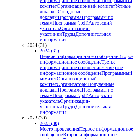
информационное сообщение
Программный
комитет
Организационный комитет
Устные
доклады
Стендовые
доклады
Программа
Программы по
темам
Программа (.pdf)
Авторский
указатель
Организации-
участники
Труды
Дополнительная
информация
2024 (31)
2024 (31)
Первое информационное сообщение
Второе
информационное сообщение
Третье
информационное сообщение
Четвертое
информационное сообщение
Программный
комитет
Организационный
комитет
Организаторы
Полученные
доклады
Программа
Программы по
темам
Программа (.pdf)
Авторский
указатель
Организации-
участники
Труды
Дополнительная
информация
2023 (30)
2023 (30)
Место проведения
Первое информационное
сообщение
Второе информационное