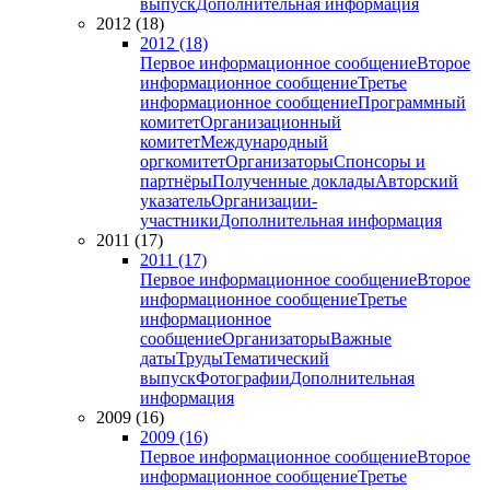
выпуск
Дополнительная информация
2012 (18)
2012 (18)
Первое информационное сообщение
Второе
информационное сообщение
Третье
информационное сообщение
Программный
комитет
Организационный
комитет
Международный
оргкомитет
Организаторы
Спонсоры и
партнёры
Полученные доклады
Авторский
указатель
Организации-
участники
Дополнительная информация
2011 (17)
2011 (17)
Первое информационное сообщение
Второе
информационное сообщение
Третье
информационное
сообщение
Организаторы
Важные
даты
Труды
Тематический
выпуск
Фотографии
Дополнительная
информация
2009 (16)
2009 (16)
Первое информационное сообщение
Второе
информационное сообщение
Третье