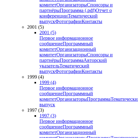
комитет
Организаторы
Спонсоры и
партнёры
Программа (.pdf)
Отчет о
конференции
Тематический
выпуск
Фотографии
Контакты
2001 (5)
2001 (5)
Первое информационное
сообщение
Программный
комитет
Организационный
комитет
Организаторы
Спонсоры и
партнёры
Программа
Авторский
указатель
Тематический
выпуск
Фотографии
Контакты
1999 (4)
1999 (4)
Первое информационное
сообщение
Программный
комитет
Организаторы
Программа
Тематически
выпуск
1997 (3)
1997 (3)
Первое информационное
сообщение
Программный
комитет
Организационный
комитет
Организаторы
Программа
Тематически