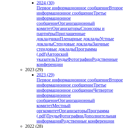
2024 (30)
Первое информационное сообщение
Второе
информационное сообщение
Третье
информационное
сообщение
Организационный
комитет
Организаторы
Спонсоры и
партнёры
Приглашенные
докладчики
Пленарные доклады
Устные
доклады
Стендовые доклады
Заочные
стендовые доклады
Программа
(.pdf)
Авторский
указатель
Труды
Фотографии
Родственные
конференции
2023 (29)
2023 (29)
Первое информационное сообщение
Второе
информационное сообщение
Третье
информационное сообщение
Четвертое
информационное
сообщение
Организационный
комитет
Местный
оргкомитет
Организаторы
Программа
(.pdf)
Труды
Фотографии
Дополнительная
информация
Родственные конференции
2022 (28)