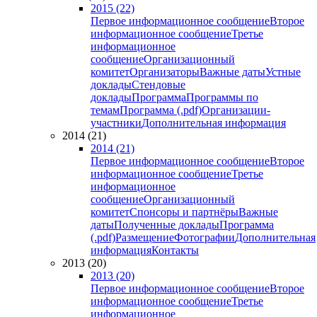
2015 (22)
Первое информационное сообщение
Второе
информационное сообщение
Третье
информационное
сообщение
Организационный
комитет
Организаторы
Важные даты
Устные
доклады
Стендовые
доклады
Программа
Программы по
темам
Программа (.pdf)
Организации-
участники
Дополнительная информация
2014 (21)
2014 (21)
Первое информационное сообщение
Второе
информационное сообщение
Третье
информационное
сообщение
Организационный
комитет
Спонсоры и партнёры
Важные
даты
Полученные доклады
Программа
(.pdf)
Размещение
Фотографии
Дополнительная
информация
Контакты
2013 (20)
2013 (20)
Первое информационное сообщение
Второе
информационное сообщение
Третье
информационное