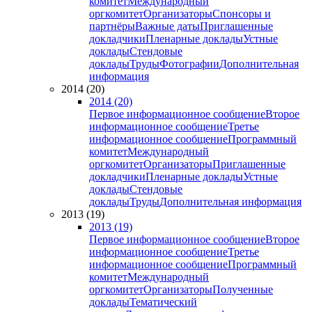
комитет
Международный
оргкомитет
Организаторы
Спонсоры и
партнёры
Важные даты
Приглашенные
докладчики
Пленарные доклады
Устные
доклады
Стендовые
доклады
Труды
Фотографии
Дополнительная
информация
2014 (20)
2014 (20)
Первое информационное сообщение
Второе
информационное сообщение
Третье
информационное сообщение
Программный
комитет
Международный
оргкомитет
Организаторы
Приглашенные
докладчики
Пленарные доклады
Устные
доклады
Стендовые
доклады
Труды
Дополнительная информация
2013 (19)
2013 (19)
Первое информационное сообщение
Второе
информационное сообщение
Третье
информационное сообщение
Программный
комитет
Международный
оргкомитет
Организаторы
Полученные
доклады
Тематический