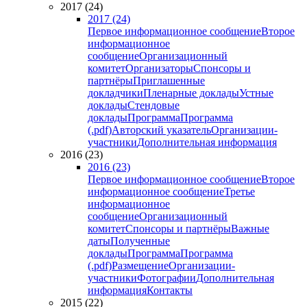
2017 (24)
2017 (24)
Первое информационное сообщение
Второе
информационное
сообщение
Организационный
комитет
Организаторы
Спонсоры и
партнёры
Приглашенные
докладчики
Пленарные доклады
Устные
доклады
Стендовые
доклады
Программа
Программа
(.pdf)
Авторский указатель
Организации-
участники
Дополнительная информация
2016 (23)
2016 (23)
Первое информационное сообщение
Второе
информационное сообщение
Третье
информационное
сообщение
Организационный
комитет
Спонсоры и партнёры
Важные
даты
Полученные
доклады
Программа
Программа
(.pdf)
Размещение
Организации-
участники
Фотографии
Дополнительная
информация
Контакты
2015 (22)