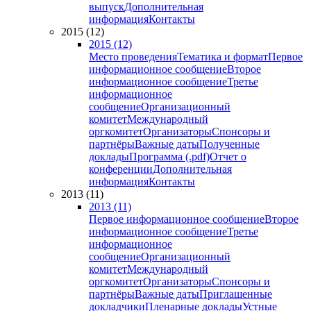
выпуск
Дополнительная
информация
Контакты
2015 (12)
2015 (12)
Место проведения
Тематика и формат
Первое
информационное сообщение
Второе
информационное сообщение
Третье
информационное
сообщение
Организационный
комитет
Международный
оргкомитет
Организаторы
Спонсоры и
партнёры
Важные даты
Полученные
доклады
Программа (.pdf)
Отчет о
конференции
Дополнительная
информация
Контакты
2013 (11)
2013 (11)
Первое информационное сообщение
Второе
информационное сообщение
Третье
информационное
сообщение
Организационный
комитет
Международный
оргкомитет
Организаторы
Спонсоры и
партнёры
Важные даты
Приглашенные
докладчики
Пленарные доклады
Устные