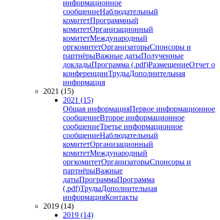
информационное
сообщение
Наблюдательный
комитет
Программный
комитет
Организационный
комитет
Международный
оргкомитет
Организаторы
Спонсоры и
партнёры
Важные даты
Полученные
доклады
Программа (.pdf)
Размещение
Отчет о
конференции
Труды
Дополнительная
информация
2021 (15)
2021 (15)
Общая информация
Первое информационное
сообщение
Второе информационное
сообщение
Третье информационное
сообщение
Наблюдательный
комитет
Организационный
комитет
Международный
оргкомитет
Организаторы
Спонсоры и
партнёры
Важные
даты
Программа
Программа
(.pdf)
Труды
Дополнительная
информация
Контакты
2019 (14)
2019 (14)