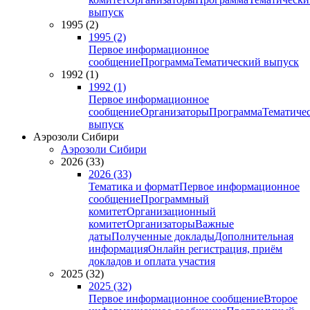
выпуск
1995 (2)
1995 (2)
Первое информационное
сообщение
Программа
Тематический выпуск
1992 (1)
1992 (1)
Первое информационное
сообщение
Организаторы
Программа
Тематиче
выпуск
Аэрозоли Сибири
Аэрозоли Сибири
2026 (33)
2026 (33)
Тематика и формат
Первое информационное
сообщение
Программный
комитет
Организационный
комитет
Организаторы
Важные
даты
Полученные доклады
Дополнительная
информация
Онлайн регистрация, приём
докладов и оплата участия
2025 (32)
2025 (32)
Первое информационное сообщение
Второе