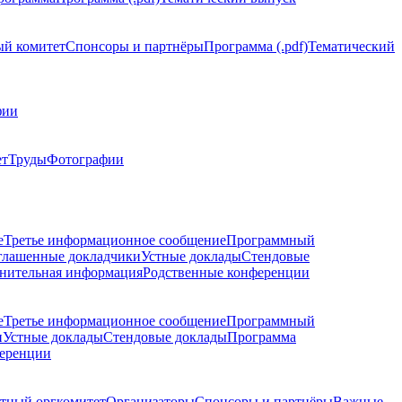
й комитет
Спонсоры и партнёры
Программа (.pdf)
Тематический
фии
ет
Труды
Фотографии
е
Третье информационное сообщение
Программный
глашенные докладчики
Устные доклады
Стендовые
нительная информация
Родственные конференции
е
Третье информационное сообщение
Программный
и
Устные доклады
Стендовые доклады
Программа
ференции
тный оргкомитет
Организаторы
Спонсоры и партнёры
Важные