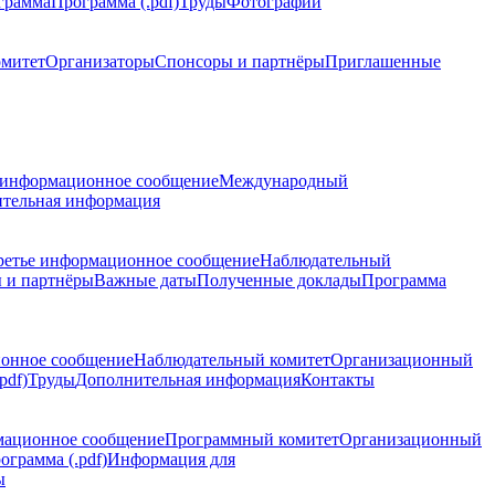
грамма
Программа (.pdf)
Труды
Фотографии
омитет
Организаторы
Спонсоры и партнёры
Приглашенные
 информационное сообщение
Международный
тельная информация
ретье информационное сообщение
Наблюдательный
 и партнёры
Важные даты
Полученные доклады
Программа
ионное сообщение
Наблюдательный комитет
Организационный
pdf)
Труды
Дополнительная информация
Контакты
мационное сообщение
Программный комитет
Организационный
ограмма (.pdf)
Информация для
ы