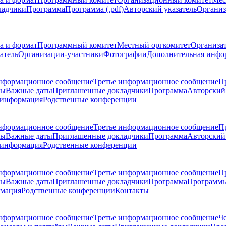
ладчики
Программа
Программа (.pdf)
Авторский указатель
Организ
а и формат
Программный комитет
Местный оргкомитет
Организа
атель
Организации-участники
Фотографии
Дополнительная инфо
нформационное сообщение
Третье информационное сообщение
П
ры
Важные даты
Приглашенные докладчики
Программа
Авторский 
 информация
Родственные конференции
нформационное сообщение
Третье информационное сообщение
П
ры
Важные даты
Приглашенные докладчики
Программа
Авторский 
 информация
Родственные конференции
нформационное сообщение
Третье информационное сообщение
П
ры
Важные даты
Приглашенные докладчики
Программа
Программы
рмация
Родственные конференции
Контакты
нформационное сообщение
Третье информационное сообщение
Ч