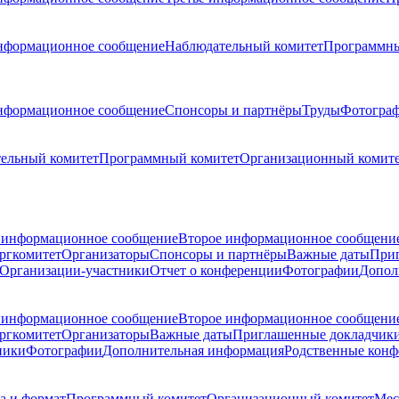
нформационное сообщение
Наблюдательный комитет
Программны
нформационное сообщение
Спонсоры и партнёры
Труды
Фотогра
ельный комитет
Программный комитет
Организационный комит
 информационное сообщение
Второе информационное сообщени
ргкомитет
Организаторы
Спонсоры и партнёры
Важные даты
При
Организации-участники
Отчет о конференции
Фотографии
Допол
 информационное сообщение
Второе информационное сообщени
ргкомитет
Организаторы
Важные даты
Приглашенные докладчик
ники
Фотографии
Дополнительная информация
Родственные кон
а и формат
Программный комитет
Организационный комитет
Мес