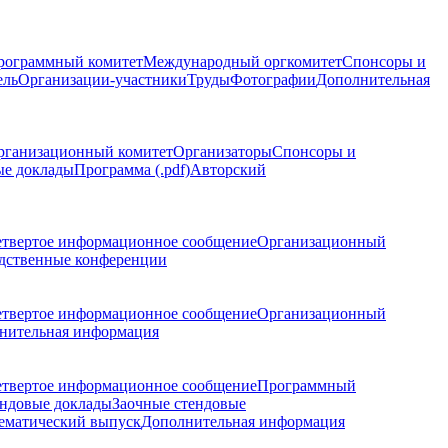
рограммный комитет
Международный оргкомитет
Спонсоры и
ель
Организации-участники
Труды
Фотографии
Дополнительная
рганизационный комитет
Организаторы
Спонсоры и
ые доклады
Программа (.pdf)
Авторский
етвертое информационное сообщение
Организационный
дственные конференции
етвертое информационное сообщение
Организационный
нительная информация
етвертое информационное сообщение
Программный
ндовые доклады
Заочные стендовые
ематический выпуск
Дополнительная информация