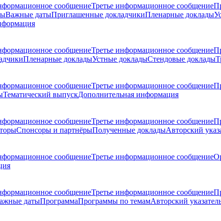
нформационное сообщение
Третье информационное сообщение
П
ры
Важные даты
Приглашенные докладчики
Пленарные доклады
У
нформация
нформационное сообщение
Третье информационное сообщение
П
адчики
Пленарные доклады
Устные доклады
Стендовые доклады
Т
нформационное сообщение
Третье информационное сообщение
П
ы
Тематический выпуск
Дополнительная информация
нформационное сообщение
Третье информационное сообщение
П
торы
Спонсоры и партнёры
Полученные доклады
Авторский указ
нформационное сообщение
Третье информационное сообщение
О
ция
нформационное сообщение
Третье информационное сообщение
П
ажные даты
Программа
Программы по темам
Авторский указател