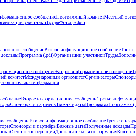
онсоры и партнёры
Важные даты
Приглашенные докладчики
Про
нформационное сообщение
Программный комитет
Местный оргк
ганизации-участники
Труды
Фотографии
ационное сообщение
Второе информационное сообщение
Третье
 доклады
Программа (.pdf)
Организации-участники
Труды
Дополни
нформационное сообщение
Второе информационное сообщение
Т
ый комитет
Международный оргкомитет
Организаторы
Спонсоры
ополнительная информация
сообщение
Второе информационное сообщение
Третье информац
торы
Спонсоры и партнёры
Важные даты
Программа
Программа (.
ое сообщение
Второе информационное сообщение
Третье инфор
торы
Спонсоры и партнёры
Важные даты
Полученные доклады
Пр
тники
Отчет о конференции
Дополнительная информация
Контакт