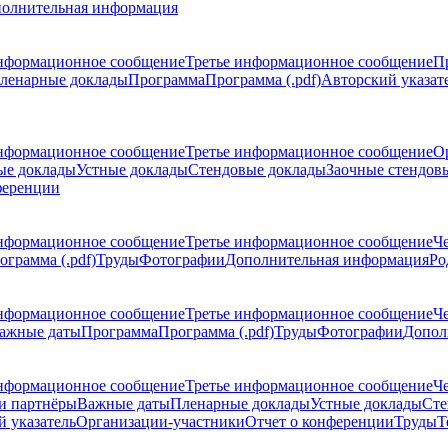
олнительная информация
нформационное сообщение
Третье информационное сообщение
П
ленарные доклады
Программа
Программа (.pdf)
Авторский указат
нформационное сообщение
Третье информационное сообщение
О
ые доклады
Устные доклады
Стендовые доклады
Заочные стендов
ференции
нформационное сообщение
Третье информационное сообщение
Ч
ограмма (.pdf)
Труды
Фотографии
Дополнительная информация
Ро
нформационное сообщение
Третье информационное сообщение
Ч
ажные даты
Программа
Программа (.pdf)
Труды
Фотографии
Допол
нформационное сообщение
Третье информационное сообщение
Ч
и партнёры
Важные даты
Пленарные доклады
Устные доклады
Сте
 указатель
Организации-участники
Отчет о конференции
Труды
Т