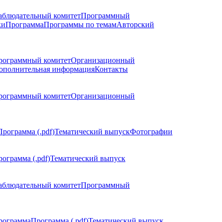
аблюдательный комитет
Программный
ки
Программа
Программы по темам
Авторский
рограммный комитет
Организационный
ополнительная информация
Контакты
рограммный комитет
Организационный
Программа (.pdf)
Тематический выпуск
Фотографии
ограмма (.pdf)
Тематический выпуск
аблюдательный комитет
Программный
рограмма
Программа (.pdf)
Тематический выпуск