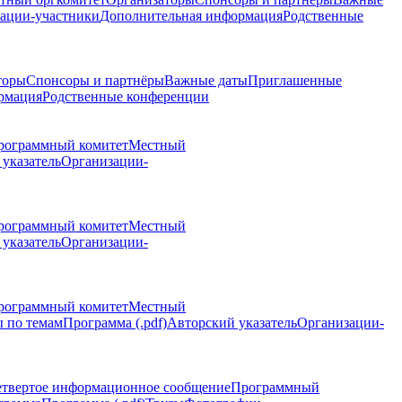
ации-участники
Дополнительная информация
Родственные
торы
Спонсоры и партнёры
Важные даты
Приглашенные
рмация
Родственные конференции
рограммный комитет
Местный
указатель
Организации-
рограммный комитет
Местный
указатель
Организации-
рограммный комитет
Местный
 по темам
Программа (.pdf)
Авторский указатель
Организации-
етвертое информационное сообщение
Программный