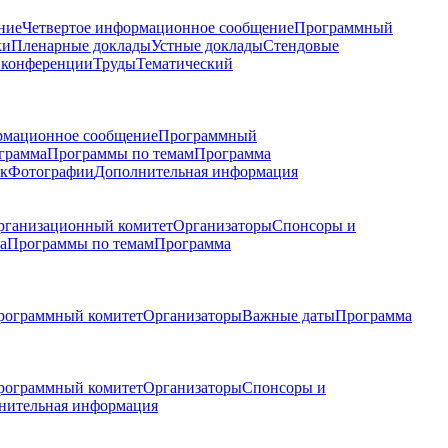
ние
Четвертое информационное сообщение
Программный
ки
Пленарные доклады
Устные доклады
Стендовые
 конференции
Труды
Тематический
рмационное сообщение
Программный
грамма
Программы по темам
Программа
к
Фотографии
Дополнительная информация
рганизационный комитет
Организаторы
Спонсоры и
а
Программы по темам
Программа
рограммный комитет
Организаторы
Важные даты
Программа
рограммный комитет
Организаторы
Спонсоры и
нительная информация