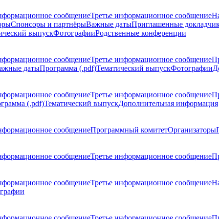
нформационное сообщение
Третье информационное сообщение
Н
оры
Спонсоры и партнёры
Важные даты
Приглашенные докладчи
ический выпуск
Фотографии
Родственные конференции
нформационное сообщение
Третье информационное сообщение
П
ажные даты
Программа (.pdf)
Тематический выпуск
Фотографии
Д
нформационное сообщение
Третье информационное сообщение
П
грамма (.pdf)
Тематический выпуск
Дополнительная информация
нформационное сообщение
Программный комитет
Организаторы
нформационное сообщение
Третье информационное сообщение
Пр
нформационное сообщение
Третье информационное сообщение
Н
графии
нформационное сообщение
Третье информационное сообщение
П