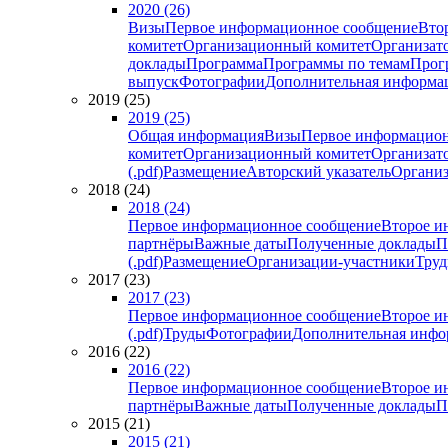
2020 (26)
Визы
Первое информационное сообщение
Вто
комитет
Организационный комитет
Организат
доклады
Программа
Программы по темам
Прогр
выпуск
Фотографии
Дополнительная информа
2019 (25)
2019 (25)
Общая информация
Визы
Первое информацион
комитет
Организационный комитет
Организат
(.pdf)
Размещение
Авторский указатель
Организ
2018 (24)
2018 (24)
Первое информационное сообщение
Второе и
партнёры
Важные даты
Полученные доклады
П
(.pdf)
Размещение
Организации-участники
Тру
2017 (23)
2017 (23)
Первое информационное сообщение
Второе и
(.pdf)
Труды
Фотографии
Дополнительная инфо
2016 (22)
2016 (22)
Первое информационное сообщение
Второе и
партнёры
Важные даты
Полученные доклады
П
2015 (21)
2015 (21)