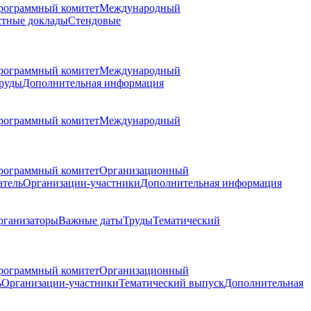
рограммный комитет
Международный
стные доклады
Стендовые
рограммный комитет
Международный
руды
Дополнительная информация
рограммный комитет
Международный
рограммный комитет
Организационный
атель
Организации-участники
Дополнительная информация
рганизаторы
Важные даты
Труды
Тематический
рограммный комитет
Организационный
ь
Организации-участники
Тематический выпуск
Дополнительная