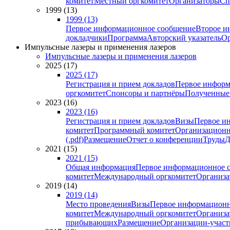
комитет
Местный оргкомитет
Организаторы
Сп
1999 (13)
1999 (13)
Первое информационное сообщение
Второе и
докладчики
Программа
Авторский указатель
Ор
Импульсные лазеры и применения лазеров
Импульсные лазеры и применения лазеров
2025 (17)
2025 (17)
Регистрация и прием докладов
Первое информ
оргкомитет
Спонсоры и партнёры
Полученные
2023 (16)
2023 (16)
Регистрация и прием докладов
Визы
Первое и
комитет
Программный комитет
Организационн
(.pdf)
Размещение
Отчет о конференции
Труды
Д
2021 (15)
2021 (15)
Общая информация
Первое информационное 
комитет
Международный оргкомитет
Организа
2019 (14)
2019 (14)
Место проведения
Визы
Первое информационн
комитет
Международный оргкомитет
Организа
прибывающих
Размещение
Организации-учас