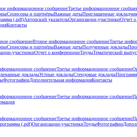
рое информационное сообщение
Третье информационное сообще
оры
Спонсоры и партнёры
Важные даты
Приглашенные докладчи
амма (.pdf)
Авторский указатель
Организации-участники
Отчет о
ция
Контакты
ное сообщение
Второе информационное сообщение
Третье инфо
оры
Спонсоры и партнёры
Важные даты
Полученные доклады
Про
ации-участники
Отчет о конференции
Труды
Тематический выпус
нформационное сообщение
Третье информационное сообщение
О
ленарные доклады
Устные доклады
Стендовые доклады
Программ
ды
Фотографии
Дополнительная информация
Контакты
нформационное сообщение
Третье информационное сообщение
П
рмация
нформационное сообщение
Третье информационное сообщение
П
рограмма (.pdf)
Организации-участники
Труды
Фотографии
Допол