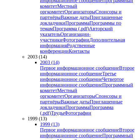
информационное сообщение
Программный
комитет
Местный
оргкомитет
Организаторы
Спонсоры и
партнёры
Важные даты
Приглашенные
докладчики
Программа
Программы по
темам
Программа (.pdf)
Авторский
указатель
Организации-
участники
Фотографии
Дополнительная
информация
Родственные
конференции
Контакты
2003 (14)
2003 (14)
Первое информационное сообщение
Второе
информационное сообщение
Третье
информационное сообщение
Четвертое
информационное сообщение
Программный
комитет
Местный
оргкомитет
Организаторы
Спонсоры и
партнёры
Важные даты
Приглашенные
докладчики
Программа
Программа
(.pdf)
Труды
Фотографии
1999 (13)
1999 (13)
Первое информационное сообщение
Второе
информационное сообщение
Программный