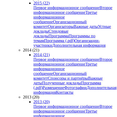
2015 (22)
Первое информационное сообщение
Второе
информационное сообщение
Третье
информационное
сообщение
Организационный
комитет
Организаторы
Важные даты
Устные
доклады
Стендовые
доклады
Программа
Программы по
темам
Программа (.pdf)
Организации-
участники
Дополнительная информация
2014 (21)
2014 (21)
Первое информационное сообщение
Второе
информационное сообщение
Третье
информационное
сообщение
Организационный
комитет
Спонсоры и партнёры
Важные
даты
Полученные доклады
Программа
(.pdf)
Размещение
Фотографии
Дополнительная
информация
Контакты
2013 (20)
2013 (20)
Первое информационное сообщение
Второе
информационное сообщение
Третье
информационное