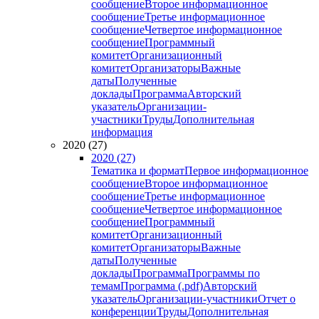
сообщение
Второе информационное
сообщение
Третье информационное
сообщение
Четвертое информационное
сообщение
Программный
комитет
Организационный
комитет
Организаторы
Важные
даты
Полученные
доклады
Программа
Авторский
указатель
Организации-
участники
Труды
Дополнительная
информация
2020 (27)
2020 (27)
Тематика и формат
Первое информационное
сообщение
Второе информационное
сообщение
Третье информационное
сообщение
Четвертое информационное
сообщение
Программный
комитет
Организационный
комитет
Организаторы
Важные
даты
Полученные
доклады
Программа
Программы по
темам
Программа (.pdf)
Авторский
указатель
Организации-участники
Отчет о
конференции
Труды
Дополнительная