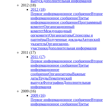
выпуск
Дополнительная информация
2012 (18)
2012 (18)
Первое информационное сообщение
Второе
информационное сообщение
Третье
информационное сообщение
Программный
комитет
Организационный
комитет
Международный
оргкомитет
Организаторы
Спонсоры и
партнёры
Полученные доклады
Авторский
указатель
Организации-
участники
Дополнительная информация
2011 (17)
2011 (17)
Первое информационное сообщение
Второе
информационное сообщение
Третье
информационное
сообщение
Организаторы
Важные
даты
Труды
Тематический
выпуск
Фотографии
Дополнительная
информация
2009 (16)
2009 (16)
Первое информационное сообщение
Второе
информационное сообщение
Третье