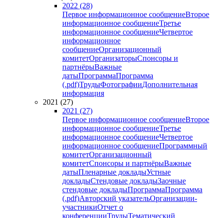
2022 (28)
Первое информационное сообщение
Второе
информационное сообщение
Третье
информационное сообщение
Четвертое
информационное
сообщение
Организационный
комитет
Организаторы
Спонсоры и
партнёры
Важные
даты
Программа
Программа
(.pdf)
Труды
Фотографии
Дополнительная
информация
2021 (27)
2021 (27)
Первое информационное сообщение
Второе
информационное сообщение
Третье
информационное сообщение
Четвертое
информационное сообщение
Программный
комитет
Организационный
комитет
Спонсоры и партнёры
Важные
даты
Пленарные доклады
Устные
доклады
Стендовые доклады
Заочные
стендовые доклады
Программа
Программа
(.pdf)
Авторский указатель
Организации-
участники
Отчет о
конференции
Труды
Тематический