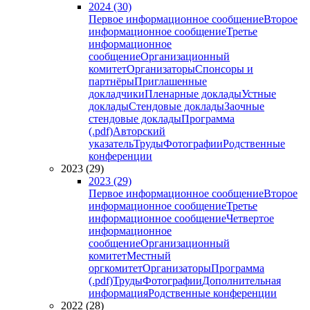
2024 (30)
Первое информационное сообщение
Второе
информационное сообщение
Третье
информационное
сообщение
Организационный
комитет
Организаторы
Спонсоры и
партнёры
Приглашенные
докладчики
Пленарные доклады
Устные
доклады
Стендовые доклады
Заочные
стендовые доклады
Программа
(.pdf)
Авторский
указатель
Труды
Фотографии
Родственные
конференции
2023 (29)
2023 (29)
Первое информационное сообщение
Второе
информационное сообщение
Третье
информационное сообщение
Четвертое
информационное
сообщение
Организационный
комитет
Местный
оргкомитет
Организаторы
Программа
(.pdf)
Труды
Фотографии
Дополнительная
информация
Родственные конференции
2022 (28)