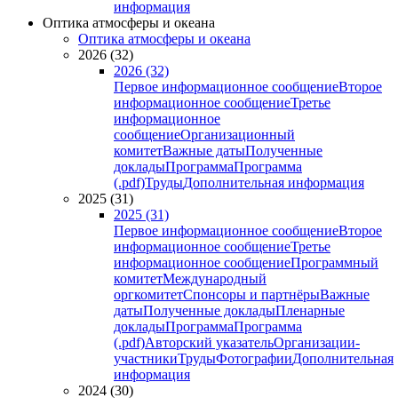
информация
Оптика атмосферы и океана
Оптика атмосферы и океана
2026 (32)
2026 (32)
Первое информационное сообщение
Второе
информационное сообщение
Третье
информационное
сообщение
Организационный
комитет
Важные даты
Полученные
доклады
Программа
Программа
(.pdf)
Труды
Дополнительная информация
2025 (31)
2025 (31)
Первое информационное сообщение
Второе
информационное сообщение
Третье
информационное сообщение
Программный
комитет
Международный
оргкомитет
Спонсоры и партнёры
Важные
даты
Полученные доклады
Пленарные
доклады
Программа
Программа
(.pdf)
Авторский указатель
Организации-
участники
Труды
Фотографии
Дополнительная
информация
2024 (30)