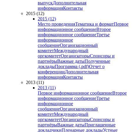
выпуск
Дополнительная
информация
Контакты
2015 (12)
2015 (12)
Место проведения
Тематика и формат
Первое
информационное сообщение
Второе
информационное сообщение
Третье
информационное
сообщение
Организационный
комитет
Международный
оргкомитет
Организаторы
Спонсоры и
партнёры
Важные даты
Полученные
доклады
Программа (.pdf)
Отчет о
конференции
Дополнительная
информация
Контакты
2013 (11)
2013 (11)
Первое информационное сообщение
Второе
информационное сообщение
Третье
информационное
сообщение
Организационный
комитет
Международный
оргкомитет
Организаторы
Спонсоры и
партнёры
Важные даты
Приглашенные
докладчики
Пленарные доклады
Устные