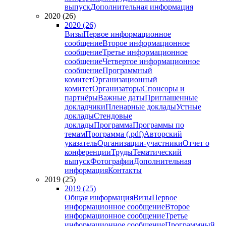
выпуск
Дополнительная информация
2020 (26)
2020 (26)
Визы
Первое информационное
сообщение
Второе информационное
сообщение
Третье информационное
сообщение
Четвертое информационное
сообщение
Программный
комитет
Организационный
комитет
Организаторы
Спонсоры и
партнёры
Важные даты
Приглашенные
докладчики
Пленарные доклады
Устные
доклады
Стендовые
доклады
Программа
Программы по
темам
Программа (.pdf)
Авторский
указатель
Организации-участники
Отчет о
конференции
Труды
Тематический
выпуск
Фотографии
Дополнительная
информация
Контакты
2019 (25)
2019 (25)
Общая информация
Визы
Первое
информационное сообщение
Второе
информационное сообщение
Третье
информационное сообщение
Программный