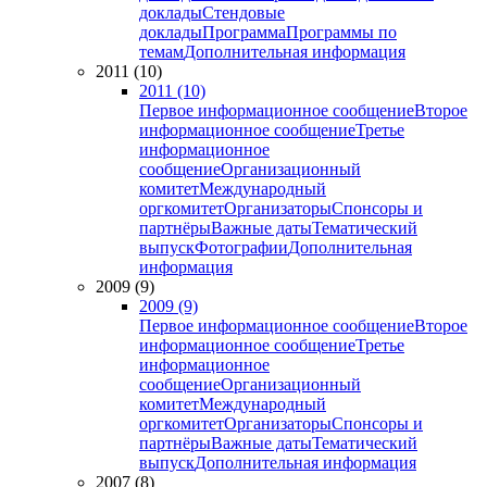
доклады
Стендовые
доклады
Программа
Программы по
темам
Дополнительная информация
2011 (10)
2011 (10)
Первое информационное сообщение
Второе
информационное сообщение
Третье
информационное
сообщение
Организационный
комитет
Международный
оргкомитет
Организаторы
Спонсоры и
партнёры
Важные даты
Тематический
выпуск
Фотографии
Дополнительная
информация
2009 (9)
2009 (9)
Первое информационное сообщение
Второе
информационное сообщение
Третье
информационное
сообщение
Организационный
комитет
Международный
оргкомитет
Организаторы
Спонсоры и
партнёры
Важные даты
Тематический
выпуск
Дополнительная информация
2007 (8)