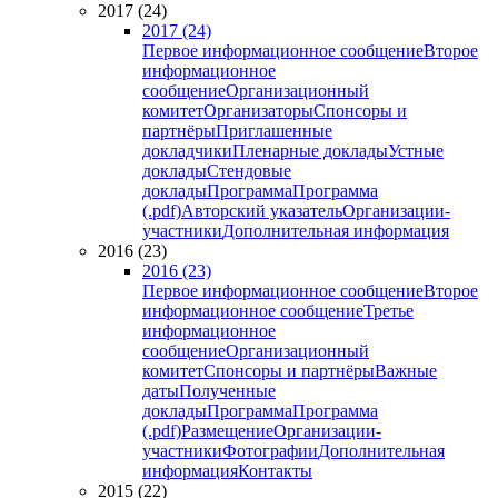
2017 (24)
2017 (24)
Первое информационное сообщение
Второе
информационное
сообщение
Организационный
комитет
Организаторы
Спонсоры и
партнёры
Приглашенные
докладчики
Пленарные доклады
Устные
доклады
Стендовые
доклады
Программа
Программа
(.pdf)
Авторский указатель
Организации-
участники
Дополнительная информация
2016 (23)
2016 (23)
Первое информационное сообщение
Второе
информационное сообщение
Третье
информационное
сообщение
Организационный
комитет
Спонсоры и партнёры
Важные
даты
Полученные
доклады
Программа
Программа
(.pdf)
Размещение
Организации-
участники
Фотографии
Дополнительная
информация
Контакты
2015 (22)