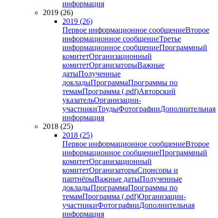
информация
2019 (26)
2019 (26)
Первое информационное сообщение
Второе
информационное сообщение
Третье
информационное сообщение
Программный
комитет
Организационный
комитет
Организаторы
Важные
даты
Полученные
доклады
Программа
Программы по
темам
Программа (.pdf)
Авторский
указатель
Организации-
участники
Труды
Фотографии
Дополнительная
информация
2018 (25)
2018 (25)
Первое информационное сообщение
Второе
информационное сообщение
Программный
комитет
Организационный
комитет
Организаторы
Спонсоры и
партнёры
Важные даты
Полученные
доклады
Программа
Программы по
темам
Программа (.pdf)
Организации-
участники
Фотографии
Дополнительная
информация