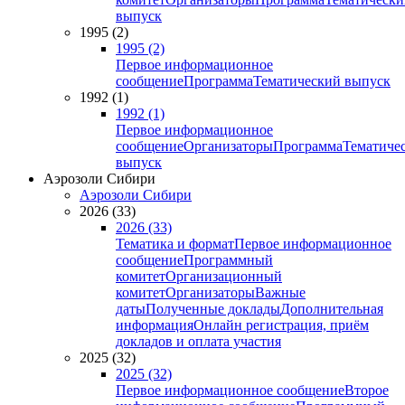
выпуск
1995 (2)
1995 (2)
Первое информационное
сообщение
Программа
Тематический выпуск
1992 (1)
1992 (1)
Первое информационное
сообщение
Организаторы
Программа
Тематиче
выпуск
Аэрозоли Сибири
Аэрозоли Сибири
2026 (33)
2026 (33)
Тематика и формат
Первое информационное
сообщение
Программный
комитет
Организационный
комитет
Организаторы
Важные
даты
Полученные доклады
Дополнительная
информация
Онлайн регистрация, приём
докладов и оплата участия
2025 (32)
2025 (32)
Первое информационное сообщение
Второе