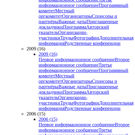
информационное сообщение
Программный
комитет
Местный
оргкомитет
Организаторы
Спонсоры и
партнёры
Важные даты
Приглашенные
докладчики
Программа
Авторский
указатель
Организации-
участники
Труды
Фотографии
Дополнительная
информация
Родственные конференции
2009 (16)
2009 (16)
Первое информационное сообщение
Второе
информационное сообщение
Третье
информационное сообщение
Программный
комитет
Местный
оргкомитет
Организаторы
Спонсоры и
партнёры
Важные даты
Приглашенные
докладчики
Программа
Авторский
указатель
Организации-
участники
Труды
Фотографии
Дополнительная
информация
Родственные конференции
2006 (15)
2006 (15)
Первое информационное сообщение
Второе
информационное сообщение
Третье