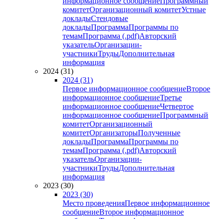
информационное сообщение
Программный
комитет
Организационный комитет
Устные
доклады
Стендовые
доклады
Программа
Программы по
темам
Программа (.pdf)
Авторский
указатель
Организации-
участники
Труды
Дополнительная
информация
2024 (31)
2024 (31)
Первое информационное сообщение
Второе
информационное сообщение
Третье
информационное сообщение
Четвертое
информационное сообщение
Программный
комитет
Организационный
комитет
Организаторы
Полученные
доклады
Программа
Программы по
темам
Программа (.pdf)
Авторский
указатель
Организации-
участники
Труды
Дополнительная
информация
2023 (30)
2023 (30)
Место проведения
Первое информационное
сообщение
Второе информационное