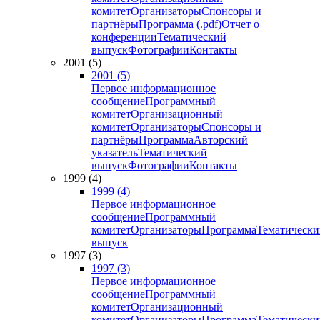
комитет
Организаторы
Спонсоры и
партнёры
Программа (.pdf)
Отчет о
конференции
Тематический
выпуск
Фотографии
Контакты
2001 (5)
2001 (5)
Первое информационное
сообщение
Программный
комитет
Организационный
комитет
Организаторы
Спонсоры и
партнёры
Программа
Авторский
указатель
Тематический
выпуск
Фотографии
Контакты
1999 (4)
1999 (4)
Первое информационное
сообщение
Программный
комитет
Организаторы
Программа
Тематически
выпуск
1997 (3)
1997 (3)
Первое информационное
сообщение
Программный
комитет
Организационный
комитет
Организаторы
Программа
Тематически