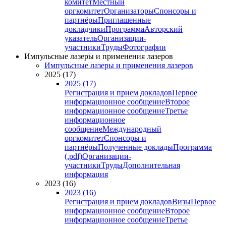
комитет
Местный
оргкомитет
Организаторы
Спонсоры и
партнёры
Приглашенные
докладчики
Программа
Авторский
указатель
Организации-
участники
Труды
Фотографии
Импульсные лазеры и применения лазеров
Импульсные лазеры и применения лазеров
2025 (17)
2025 (17)
Регистрация и прием докладов
Первое
информационное сообщение
Второе
информационное сообщение
Третье
информационное
сообщение
Международный
оргкомитет
Спонсоры и
партнёры
Полученные доклады
Программа
(.pdf)
Организации-
участники
Труды
Дополнительная
информация
2023 (16)
2023 (16)
Регистрация и прием докладов
Визы
Первое
информационное сообщение
Второе
информационное сообщение
Третье