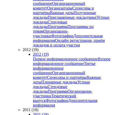
сообщение
Организационный
комитет
Организаторы
Спонсоры и
партнёры
Важные даты
Полученные
доклады
Приглашенные докладчики
Устные
доклады
Стендовые
доклады
Программа
Программы по
темам
Организации-
участники
Фотографии
Дополнительная
информация
Онлайн регистрация, приём
докладов и оплата участия
2012 (19)
2012 (19)
Первое информационное сообщение
Второе
информационное сообщение
Третье
информационное
сообщение
Организационный
комитет
Спонсоры и партнёры
Важные
даты
Пленарные доклады
Устные
доклады
Стендовые
доклады
Программа
Организации-
участники
Тематический
выпуск
Фотографии
Дополнительная
информация
2011 (18)
2011 (18)