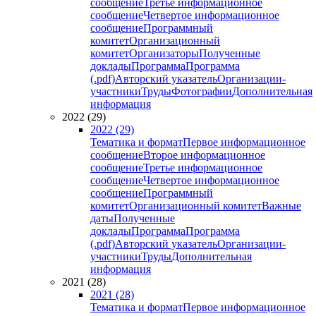
сообщение
Третье информационное
сообщение
Четвертое информационное
сообщение
Программный
комитет
Организационный
комитет
Организаторы
Полученные
доклады
Программа
Программа
(.pdf)
Авторский указатель
Организации-
участники
Труды
Фотографии
Дополнительная
информация
2022 (29)
2022 (29)
Тематика и формат
Первое информационное
сообщение
Второе информационное
сообщение
Третье информационное
сообщение
Четвертое информационное
сообщение
Программный
комитет
Организационный комитет
Важные
даты
Полученные
доклады
Программа
Программа
(.pdf)
Авторский указатель
Организации-
участники
Труды
Дополнительная
информация
2021 (28)
2021 (28)
Тематика и формат
Первое информационное