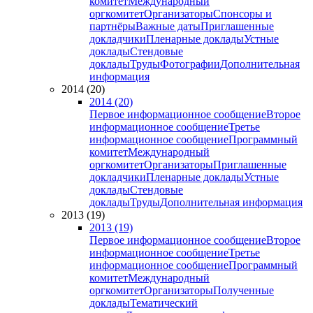
комитет
Международный
оргкомитет
Организаторы
Спонсоры и
партнёры
Важные даты
Приглашенные
докладчики
Пленарные доклады
Устные
доклады
Стендовые
доклады
Труды
Фотографии
Дополнительная
информация
2014 (20)
2014 (20)
Первое информационное сообщение
Второе
информационное сообщение
Третье
информационное сообщение
Программный
комитет
Международный
оргкомитет
Организаторы
Приглашенные
докладчики
Пленарные доклады
Устные
доклады
Стендовые
доклады
Труды
Дополнительная информация
2013 (19)
2013 (19)
Первое информационное сообщение
Второе
информационное сообщение
Третье
информационное сообщение
Программный
комитет
Международный
оргкомитет
Организаторы
Полученные
доклады
Тематический