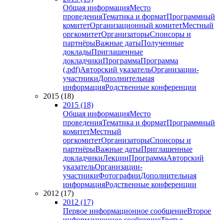
Общая информация
Место
проведения
Тематика и формат
Программный
комитет
Организационный комитет
Местный
оргкомитет
Организаторы
Спонсоры и
партнёры
Важные даты
Полученные
доклады
Приглашенные
докладчики
Программа
Программа
(.pdf)
Авторский указатель
Организации-
участники
Дополнительная
информация
Родственные конференции
2015 (18)
2015 (18)
Общая информация
Место
проведения
Тематика и формат
Программный
комитет
Местный
оргкомитет
Организаторы
Спонсоры и
партнёры
Важные даты
Приглашенные
докладчики
Лекции
Программа
Авторский
указатель
Организации-
участники
Фотографии
Дополнительная
информация
Родственные конференции
2012 (17)
2012 (17)
Первое информационное сообщение
Второе
информационное сообщение
Третье