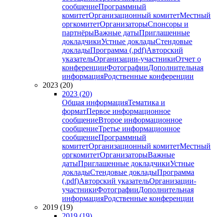
сообщение
Программный
комитет
Организационный комитет
Местный
оргкомитет
Организаторы
Спонсоры и
партнёры
Важные даты
Приглашенные
докладчики
Устные доклады
Стендовые
доклады
Программа (.pdf)
Авторский
указатель
Организации-участники
Отчет о
конференции
Фотографии
Дополнительная
информация
Родственные конференции
2023 (20)
2023 (20)
Общая информация
Тематика и
формат
Первое информационное
сообщение
Второе информационное
сообщение
Третье информационное
сообщение
Программный
комитет
Организационный комитет
Местный
оргкомитет
Организаторы
Важные
даты
Приглашенные докладчики
Устные
доклады
Стендовые доклады
Программа
(.pdf)
Авторский указатель
Организации-
участники
Фотографии
Дополнительная
информация
Родственные конференции
2019 (19)
2019 (19)