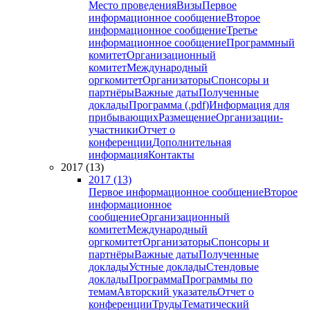
Место проведения
Визы
Первое
информационное сообщение
Второе
информационное сообщение
Третье
информационное сообщение
Программный
комитет
Организационный
комитет
Международный
оргкомитет
Организаторы
Спонсоры и
партнёры
Важные даты
Полученные
доклады
Программа (.pdf)
Информация для
прибывающих
Размещение
Организации-
участники
Отчет о
конференции
Дополнительная
информация
Контакты
2017 (13)
2017 (13)
Первое информационное сообщение
Второе
информационное
сообщение
Организационный
комитет
Международный
оргкомитет
Организаторы
Спонсоры и
партнёры
Важные даты
Полученные
доклады
Устные доклады
Стендовые
доклады
Программа
Программы по
темам
Авторский указатель
Отчет о
конференции
Труды
Тематический