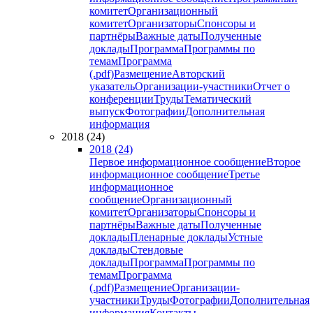
комитет
Организационный
комитет
Организаторы
Спонсоры и
партнёры
Важные даты
Полученные
доклады
Программа
Программы по
темам
Программа
(.pdf)
Размещение
Авторский
указатель
Организации-участники
Отчет о
конференции
Труды
Тематический
выпуск
Фотографии
Дополнительная
информация
2018 (24)
2018 (24)
Первое информационное сообщение
Второе
информационное сообщение
Третье
информационное
сообщение
Организационный
комитет
Организаторы
Спонсоры и
партнёры
Важные даты
Полученные
доклады
Пленарные доклады
Устные
доклады
Стендовые
доклады
Программа
Программы по
темам
Программа
(.pdf)
Размещение
Организации-
участники
Труды
Фотографии
Дополнительная
информация
Контакты