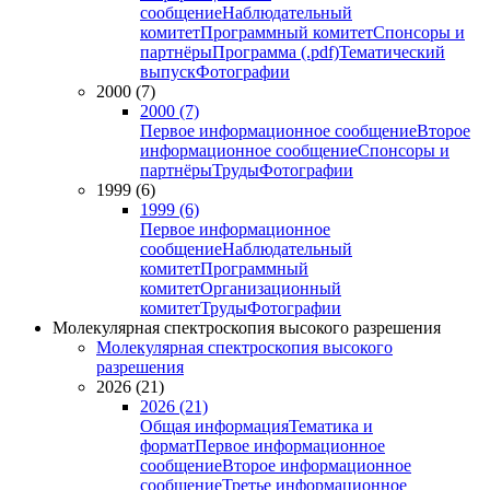
сообщение
Наблюдательный
комитет
Программный комитет
Спонсоры и
партнёры
Программа (.pdf)
Тематический
выпуск
Фотографии
2000 (7)
2000 (7)
Первое информационное сообщение
Второе
информационное сообщение
Спонсоры и
партнёры
Труды
Фотографии
1999 (6)
1999 (6)
Первое информационное
сообщение
Наблюдательный
комитет
Программный
комитет
Организационный
комитет
Труды
Фотографии
Молекулярная спектроскопия высокого разрешения
Молекулярная спектроскопия высокого
разрешения
2026 (21)
2026 (21)
Общая информация
Тематика и
формат
Первое информационное
сообщение
Второе информационное
сообщение
Третье информационное