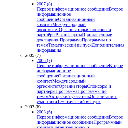
2007 (8)
Первое информационное сообщение
Второе
информационное
сообщение
Организационный
комитет
Международный
оргкомитет
Организаторы
Спонсоры и
партнёры
Важные даты
Приглашенные
докладчики
Программа
Программы по
темам
Тематический выпуск
Дополнительная
информация
2005 (7)
2005 (7)
Первое информационное сообщение
Второе
информационное
сообщение
Организационный
комитет
Международный
оргкомитет
Организаторы
Спонсоры и
партнёры
Программа
Программы по
темам
Авторский указатель
Организации-
участники
Тематический выпуск
2003 (6)
2003 (6)
Первое информационное сообщение
Второе
информационное сообщение
Программный
комитет
Организационный