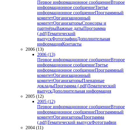
Первое информационное сообщение
Второе
информационное сообщение
Третье
информационное сообщение
Программный
комитет
Организационный
комитет
Организаторы
Спонсоры и
партнёры
Важные даты
Программа
(.pdf)
Тематический
выпуск
Фотографии
Дополнительная
информация
Контакты
2006 (13)
2006 (13)
Первое информационное сообщение
Второе
информационное сообщение
Третье
информационное сообщение
Программный
комитет
Организационный
комитет
Организаторы
Пленарные
доклады
Программа (.pdf)
Тематический
выпуск
Дополнительная информация
2005 (12)
2005 (12)
Первое информационное сообщение
Второе
информационное сообщение
Программный
комитет
Организаторы
Программа
(.pdf)
Тематический выпуск
Фотографии
2004 (11)