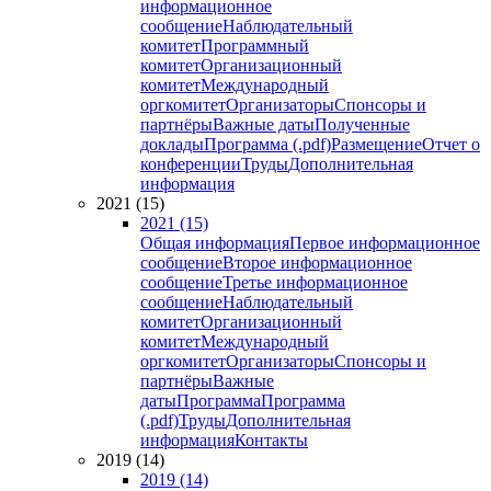
информационное
сообщение
Наблюдательный
комитет
Программный
комитет
Организационный
комитет
Международный
оргкомитет
Организаторы
Спонсоры и
партнёры
Важные даты
Полученные
доклады
Программа (.pdf)
Размещение
Отчет о
конференции
Труды
Дополнительная
информация
2021 (15)
2021 (15)
Общая информация
Первое информационное
сообщение
Второе информационное
сообщение
Третье информационное
сообщение
Наблюдательный
комитет
Организационный
комитет
Международный
оргкомитет
Организаторы
Спонсоры и
партнёры
Важные
даты
Программа
Программа
(.pdf)
Труды
Дополнительная
информация
Контакты
2019 (14)
2019 (14)