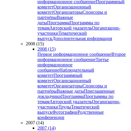
информационное сообщение
Программный
комитет
Организационный
комитет
Организаторы
Спонсоры и
партнёры
Важные
даты
Программа
Программы по
темам
Авторский указатель
Организации-
участники
Тематический
выпуск
Дополнительная информация
2008 (15)
2008 (15)
Первое информационное сообщение
Второе
информационное сообщение
Третье
информационное
сообщение
Наблюдательный
комитет
Программный
комитет
Организационный
комитет
Организаторы
Спонсоры и
партнёры
Важные даты
Приглашенные
докладчики
Программа
Программы по
темам
Авторский указатель
Организации-
участники
Труды
Тематический
выпуск
Фотографии
Родственные
конференции
2007 (14)
2007 (14)