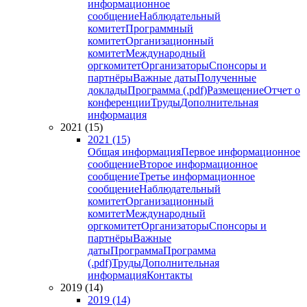
информационное
сообщение
Наблюдательный
комитет
Программный
комитет
Организационный
комитет
Международный
оргкомитет
Организаторы
Спонсоры и
партнёры
Важные даты
Полученные
доклады
Программа (.pdf)
Размещение
Отчет о
конференции
Труды
Дополнительная
информация
2021 (15)
2021 (15)
Общая информация
Первое информационное
сообщение
Второе информационное
сообщение
Третье информационное
сообщение
Наблюдательный
комитет
Организационный
комитет
Международный
оргкомитет
Организаторы
Спонсоры и
партнёры
Важные
даты
Программа
Программа
(.pdf)
Труды
Дополнительная
информация
Контакты
2019 (14)
2019 (14)