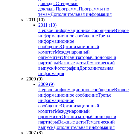
доклады
Стендовые
доклады
Программа
Программы по
темам
Дополнительная информация
2011 (10)
2011 (10)
Первое информационное сообщение
Второе
информационное сообщение
Третье
информационное
сообщение
Организационный
комитет
Международный
оргкомитет
Организаторы
Спонсоры и
партнёры
Важные даты
Тематический
выпуск
Фотографии
Дополнительная
информация
2009 (9)
2009 (9)
Первое информационное сообщение
Второе
информационное сообщение
Третье
информационное
сообщение
Организационный
комитет
Международный
оргкомитет
Организаторы
Спонсоры и
партнёры
Важные даты
Тематический
выпуск
Дополнительная информация
2007 (8)