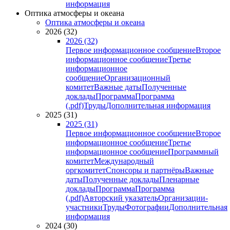
информация
Оптика атмосферы и океана
Оптика атмосферы и океана
2026 (32)
2026 (32)
Первое информационное сообщение
Второе
информационное сообщение
Третье
информационное
сообщение
Организационный
комитет
Важные даты
Полученные
доклады
Программа
Программа
(.pdf)
Труды
Дополнительная информация
2025 (31)
2025 (31)
Первое информационное сообщение
Второе
информационное сообщение
Третье
информационное сообщение
Программный
комитет
Международный
оргкомитет
Спонсоры и партнёры
Важные
даты
Полученные доклады
Пленарные
доклады
Программа
Программа
(.pdf)
Авторский указатель
Организации-
участники
Труды
Фотографии
Дополнительная
информация
2024 (30)