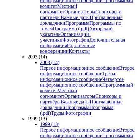
информационное сообщение
Программный
комитет
Местный
оргкомитет
Организаторы
Спонсоры и
партнёры
Важные даты
Приглашенные
докладчики
Программа
Программы по
темам
Программа (.pdf)
Авторский
указатель
Организации-
участники
Фотографии
Дополнительная
информация
Родственные
конференции
Контакты
2003 (14)
2003 (14)
Первое информационное сообщение
Второе
информационное сообщение
Третье
информационное сообщение
Четвертое
информационное сообщение
Программный
комитет
Местный
оргкомитет
Организаторы
Спонсоры и
партнёры
Важные даты
Приглашенные
докладчики
Программа
Программа
(.pdf)
Труды
Фотографии
1999 (13)
1999 (13)
Первое информационное сообщение
Второе
информационное сообщение
Программный