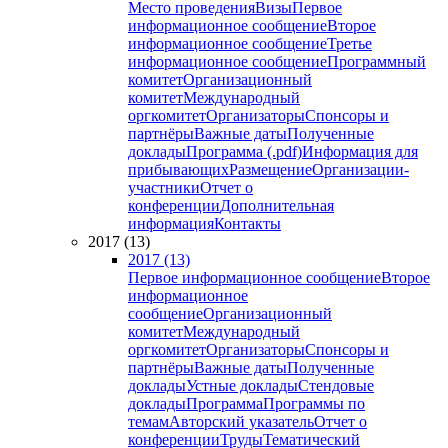
Место проведения
Визы
Первое
информационное сообщение
Второе
информационное сообщение
Третье
информационное сообщение
Программный
комитет
Организационный
комитет
Международный
оргкомитет
Организаторы
Спонсоры и
партнёры
Важные даты
Полученные
доклады
Программа (.pdf)
Информация для
прибывающих
Размещение
Организации-
участники
Отчет о
конференции
Дополнительная
информация
Контакты
2017 (13)
2017 (13)
Первое информационное сообщение
Второе
информационное
сообщение
Организационный
комитет
Международный
оргкомитет
Организаторы
Спонсоры и
партнёры
Важные даты
Полученные
доклады
Устные доклады
Стендовые
доклады
Программа
Программы по
темам
Авторский указатель
Отчет о
конференции
Труды
Тематический