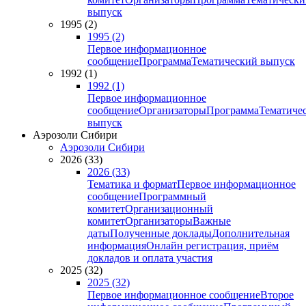
выпуск
1995 (2)
1995 (2)
Первое информационное
сообщение
Программа
Тематический выпуск
1992 (1)
1992 (1)
Первое информационное
сообщение
Организаторы
Программа
Тематиче
выпуск
Аэрозоли Сибири
Аэрозоли Сибири
2026 (33)
2026 (33)
Тематика и формат
Первое информационное
сообщение
Программный
комитет
Организационный
комитет
Организаторы
Важные
даты
Полученные доклады
Дополнительная
информация
Онлайн регистрация, приём
докладов и оплата участия
2025 (32)
2025 (32)
Первое информационное сообщение
Второе