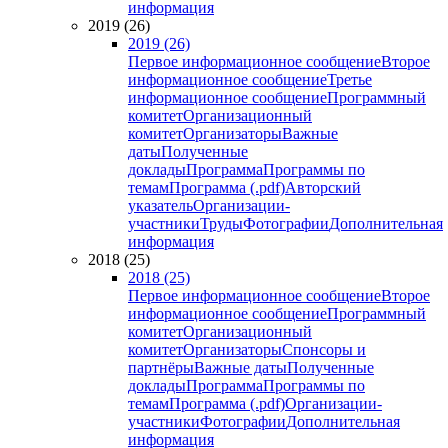
информация
2019 (26)
2019 (26)
Первое информационное сообщение
Второе
информационное сообщение
Третье
информационное сообщение
Программный
комитет
Организационный
комитет
Организаторы
Важные
даты
Полученные
доклады
Программа
Программы по
темам
Программа (.pdf)
Авторский
указатель
Организации-
участники
Труды
Фотографии
Дополнительная
информация
2018 (25)
2018 (25)
Первое информационное сообщение
Второе
информационное сообщение
Программный
комитет
Организационный
комитет
Организаторы
Спонсоры и
партнёры
Важные даты
Полученные
доклады
Программа
Программы по
темам
Программа (.pdf)
Организации-
участники
Фотографии
Дополнительная
информация