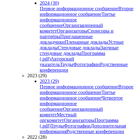
2024 (30)
Первое информационное сообщение
Второе
информационное сообщение
Третье
информационное
сообщение
Организационный
комитет
Организаторы
Спонсоры и
партнёры
Приглашенные
докладчики
Пленарные доклады
Устные
доклады
Стендовые доклады
Заочные
стендовые доклады
Программа
(.pdf)
Авторский
указатель
Труды
Фотографии
Родственные
конференции
2023 (29)
2023 (29)
Первое информационное сообщение
Второе
информационное сообщение
Третье
информационное сообщение
Четвертое
информационное
сообщение
Организационный
комитет
Местный
оргкомитет
Организаторы
Программа
(.pdf)
Труды
Фотографии
Дополнительная
информация
Родственные конференции
2022 (28)