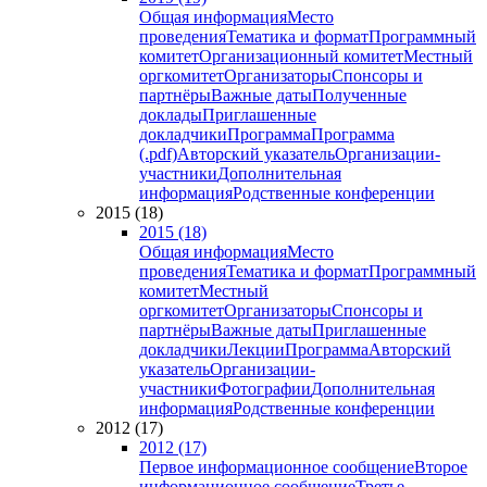
Общая информация
Место
проведения
Тематика и формат
Программный
комитет
Организационный комитет
Местный
оргкомитет
Организаторы
Спонсоры и
партнёры
Важные даты
Полученные
доклады
Приглашенные
докладчики
Программа
Программа
(.pdf)
Авторский указатель
Организации-
участники
Дополнительная
информация
Родственные конференции
2015 (18)
2015 (18)
Общая информация
Место
проведения
Тематика и формат
Программный
комитет
Местный
оргкомитет
Организаторы
Спонсоры и
партнёры
Важные даты
Приглашенные
докладчики
Лекции
Программа
Авторский
указатель
Организации-
участники
Фотографии
Дополнительная
информация
Родственные конференции
2012 (17)
2012 (17)
Первое информационное сообщение
Второе
информационное сообщение
Третье