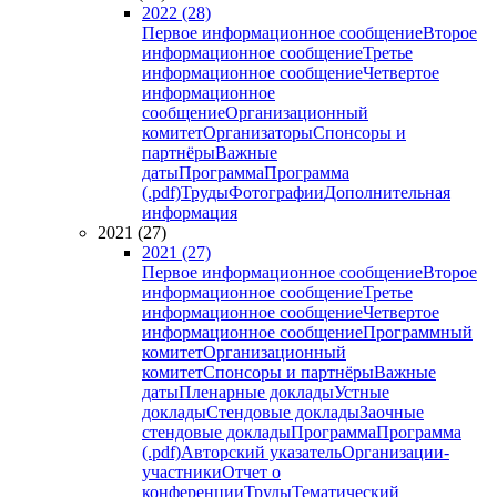
2022 (28)
Первое информационное сообщение
Второе
информационное сообщение
Третье
информационное сообщение
Четвертое
информационное
сообщение
Организационный
комитет
Организаторы
Спонсоры и
партнёры
Важные
даты
Программа
Программа
(.pdf)
Труды
Фотографии
Дополнительная
информация
2021 (27)
2021 (27)
Первое информационное сообщение
Второе
информационное сообщение
Третье
информационное сообщение
Четвертое
информационное сообщение
Программный
комитет
Организационный
комитет
Спонсоры и партнёры
Важные
даты
Пленарные доклады
Устные
доклады
Стендовые доклады
Заочные
стендовые доклады
Программа
Программа
(.pdf)
Авторский указатель
Организации-
участники
Отчет о
конференции
Труды
Тематический