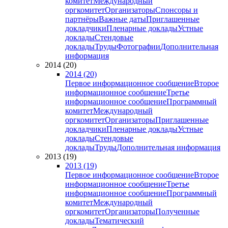
комитет
Международный
оргкомитет
Организаторы
Спонсоры и
партнёры
Важные даты
Приглашенные
докладчики
Пленарные доклады
Устные
доклады
Стендовые
доклады
Труды
Фотографии
Дополнительная
информация
2014 (20)
2014 (20)
Первое информационное сообщение
Второе
информационное сообщение
Третье
информационное сообщение
Программный
комитет
Международный
оргкомитет
Организаторы
Приглашенные
докладчики
Пленарные доклады
Устные
доклады
Стендовые
доклады
Труды
Дополнительная информация
2013 (19)
2013 (19)
Первое информационное сообщение
Второе
информационное сообщение
Третье
информационное сообщение
Программный
комитет
Международный
оргкомитет
Организаторы
Полученные
доклады
Тематический