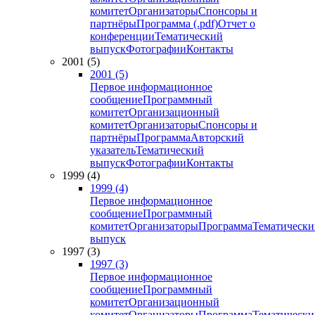
комитет
Организаторы
Спонсоры и
партнёры
Программа (.pdf)
Отчет о
конференции
Тематический
выпуск
Фотографии
Контакты
2001 (5)
2001 (5)
Первое информационное
сообщение
Программный
комитет
Организационный
комитет
Организаторы
Спонсоры и
партнёры
Программа
Авторский
указатель
Тематический
выпуск
Фотографии
Контакты
1999 (4)
1999 (4)
Первое информационное
сообщение
Программный
комитет
Организаторы
Программа
Тематически
выпуск
1997 (3)
1997 (3)
Первое информационное
сообщение
Программный
комитет
Организационный
комитет
Организаторы
Программа
Тематически