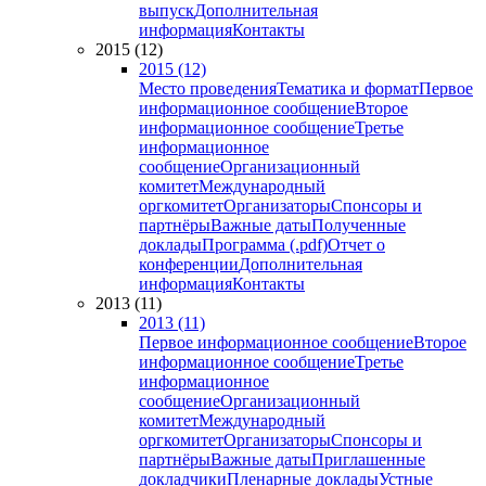
выпуск
Дополнительная
информация
Контакты
2015 (12)
2015 (12)
Место проведения
Тематика и формат
Первое
информационное сообщение
Второе
информационное сообщение
Третье
информационное
сообщение
Организационный
комитет
Международный
оргкомитет
Организаторы
Спонсоры и
партнёры
Важные даты
Полученные
доклады
Программа (.pdf)
Отчет о
конференции
Дополнительная
информация
Контакты
2013 (11)
2013 (11)
Первое информационное сообщение
Второе
информационное сообщение
Третье
информационное
сообщение
Организационный
комитет
Международный
оргкомитет
Организаторы
Спонсоры и
партнёры
Важные даты
Приглашенные
докладчики
Пленарные доклады
Устные