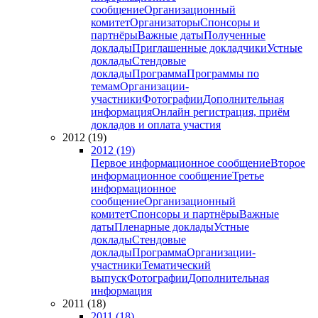
сообщение
Организационный
комитет
Организаторы
Спонсоры и
партнёры
Важные даты
Полученные
доклады
Приглашенные докладчики
Устные
доклады
Стендовые
доклады
Программа
Программы по
темам
Организации-
участники
Фотографии
Дополнительная
информация
Онлайн регистрация, приём
докладов и оплата участия
2012 (19)
2012 (19)
Первое информационное сообщение
Второе
информационное сообщение
Третье
информационное
сообщение
Организационный
комитет
Спонсоры и партнёры
Важные
даты
Пленарные доклады
Устные
доклады
Стендовые
доклады
Программа
Организации-
участники
Тематический
выпуск
Фотографии
Дополнительная
информация
2011 (18)
2011 (18)