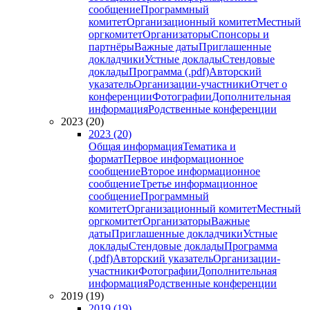
сообщение
Программный
комитет
Организационный комитет
Местный
оргкомитет
Организаторы
Спонсоры и
партнёры
Важные даты
Приглашенные
докладчики
Устные доклады
Стендовые
доклады
Программа (.pdf)
Авторский
указатель
Организации-участники
Отчет о
конференции
Фотографии
Дополнительная
информация
Родственные конференции
2023 (20)
2023 (20)
Общая информация
Тематика и
формат
Первое информационное
сообщение
Второе информационное
сообщение
Третье информационное
сообщение
Программный
комитет
Организационный комитет
Местный
оргкомитет
Организаторы
Важные
даты
Приглашенные докладчики
Устные
доклады
Стендовые доклады
Программа
(.pdf)
Авторский указатель
Организации-
участники
Фотографии
Дополнительная
информация
Родственные конференции
2019 (19)
2019 (19)