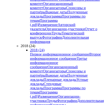
комитет
Организационный
комитет
Организаторы
Спонсоры и
партнёры
Важные даты
Полученные
доклады
Программа
Программы по
темам
Программа
(.pdf)
Размещение
Авторский
указатель
Организации-участники
Отчет о
конференции
Труды
Тематический
выпуск
Фотографии
Дополнительная
информация
2018 (24)
2018 (24)
Первое информационное сообщение
Второе
информационное сообщение
Третье
информационное
сообщение
Организационный
комитет
Организаторы
Спонсоры и
партнёры
Важные даты
Полученные
доклады
Пленарные доклады
Устные
доклады
Стендовые
доклады
Программа
Программы по
темам
Программа
(.pdf)
Размещение
Организации-
участники
Труды
Фотографии
Дополнительная
информация
Контакты