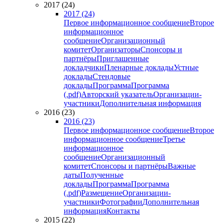
2017 (24)
2017 (24)
Первое информационное сообщение
Второе
информационное
сообщение
Организационный
комитет
Организаторы
Спонсоры и
партнёры
Приглашенные
докладчики
Пленарные доклады
Устные
доклады
Стендовые
доклады
Программа
Программа
(.pdf)
Авторский указатель
Организации-
участники
Дополнительная информация
2016 (23)
2016 (23)
Первое информационное сообщение
Второе
информационное сообщение
Третье
информационное
сообщение
Организационный
комитет
Спонсоры и партнёры
Важные
даты
Полученные
доклады
Программа
Программа
(.pdf)
Размещение
Организации-
участники
Фотографии
Дополнительная
информация
Контакты
2015 (22)