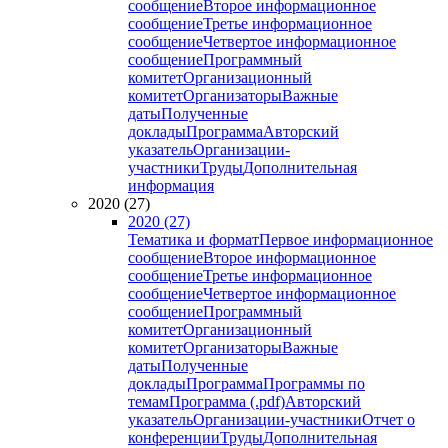
сообщение
Второе информационное
сообщение
Третье информационное
сообщение
Четвертое информационное
сообщение
Программный
комитет
Организационный
комитет
Организаторы
Важные
даты
Полученные
доклады
Программа
Авторский
указатель
Организации-
участники
Труды
Дополнительная
информация
2020 (27)
2020 (27)
Тематика и формат
Первое информационное
сообщение
Второе информационное
сообщение
Третье информационное
сообщение
Четвертое информационное
сообщение
Программный
комитет
Организационный
комитет
Организаторы
Важные
даты
Полученные
доклады
Программа
Программы по
темам
Программа (.pdf)
Авторский
указатель
Организации-участники
Отчет о
конференции
Труды
Дополнительная