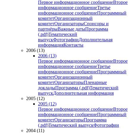
Первое информационное сообщение
Второе
информационное сообщение
Третье
информационное сообщение
Программный
комитет
Организационный
комитет
Организаторы
Спонсоры и
партнёры
Важные даты
Программа
(.pdf)
Тематический
выпуск
Фотографии
Дополнительная
информация
Контакты
2006 (13)
2006 (13)
Первое информационное сообщение
Второе
информационное сообщение
Третье
информационное сообщение
Программный
комитет
Организационный
комитет
Организаторы
Пленарные
доклады
Программа (.pdf)
Тематический
выпуск
Дополнительная информация
2005 (12)
2005 (12)
Первое информационное сообщение
Второе
информационное сообщение
Программный
комитет
Организаторы
Программа
(.pdf)
Тематический выпуск
Фотографии
2004 (11)