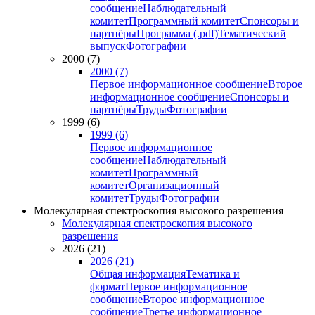
сообщение
Наблюдательный
комитет
Программный комитет
Спонсоры и
партнёры
Программа (.pdf)
Тематический
выпуск
Фотографии
2000 (7)
2000 (7)
Первое информационное сообщение
Второе
информационное сообщение
Спонсоры и
партнёры
Труды
Фотографии
1999 (6)
1999 (6)
Первое информационное
сообщение
Наблюдательный
комитет
Программный
комитет
Организационный
комитет
Труды
Фотографии
Молекулярная спектроскопия высокого разрешения
Молекулярная спектроскопия высокого
разрешения
2026 (21)
2026 (21)
Общая информация
Тематика и
формат
Первое информационное
сообщение
Второе информационное
сообщение
Третье информационное