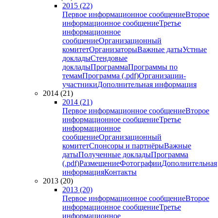
2015 (22)
Первое информационное сообщение
Второе
информационное сообщение
Третье
информационное
сообщение
Организационный
комитет
Организаторы
Важные даты
Устные
доклады
Стендовые
доклады
Программа
Программы по
темам
Программа (.pdf)
Организации-
участники
Дополнительная информация
2014 (21)
2014 (21)
Первое информационное сообщение
Второе
информационное сообщение
Третье
информационное
сообщение
Организационный
комитет
Спонсоры и партнёры
Важные
даты
Полученные доклады
Программа
(.pdf)
Размещение
Фотографии
Дополнительная
информация
Контакты
2013 (20)
2013 (20)
Первое информационное сообщение
Второе
информационное сообщение
Третье
информационное