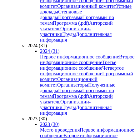
информационное сообщение
Программный
комитет
Организационный комитет
Устные
доклады
Стендовые
доклады
Программа
Программы по
темам
Программа (.pdf)
Авторский
указатель
Организации-
участники
Труды
Дополнительная
информация
2024 (31)
2024 (31)
Первое информационное сообщение
Второе
информационное сообщение
Третье
информационное сообщение
Четвертое
информационное сообщение
Программный
комитет
Организационный
комитет
Организаторы
Полученные
доклады
Программа
Программы по
темам
Программа (.pdf)
Авторский
указатель
Организации-
участники
Труды
Дополнительная
информация
2023 (30)
2023 (30)
Место проведения
Первое информационное
сообщение
Второе информационное