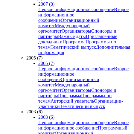
2007 (8)
Первое информационное сообщение
Второе
информационное
сообщение
Организационный
комитет
Международный
оргкомитет
Организаторы
Спонсоры и
партнёры
Важные даты
Приглашенные
докладчики
Программа
Программы по
темам
Тематический выпуск
Дополнительная
информация
2005 (7)
2005 (7)
Первое информационное сообщение
Второе
информационное
сообщение
Организационный
комитет
Международный
оргкомитет
Организаторы
Спонсоры и
партнёры
Программа
Программы по
темам
Авторский указатель
Организации-
участники
Тематический выпуск
2003 (6)
2003 (6)
Первое информационное сообщение
Второе
информационное сообщение
Программный
комитет
Организационный