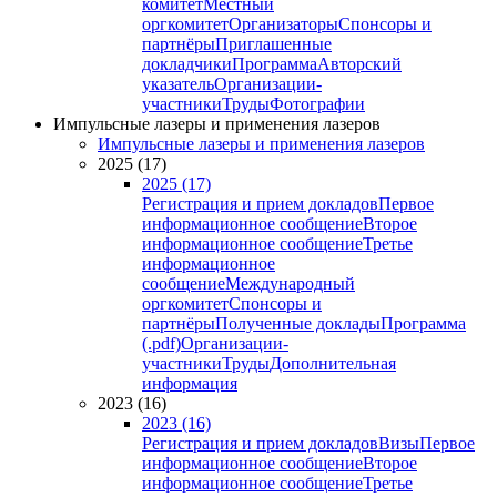
комитет
Местный
оргкомитет
Организаторы
Спонсоры и
партнёры
Приглашенные
докладчики
Программа
Авторский
указатель
Организации-
участники
Труды
Фотографии
Импульсные лазеры и применения лазеров
Импульсные лазеры и применения лазеров
2025 (17)
2025 (17)
Регистрация и прием докладов
Первое
информационное сообщение
Второе
информационное сообщение
Третье
информационное
сообщение
Международный
оргкомитет
Спонсоры и
партнёры
Полученные доклады
Программа
(.pdf)
Организации-
участники
Труды
Дополнительная
информация
2023 (16)
2023 (16)
Регистрация и прием докладов
Визы
Первое
информационное сообщение
Второе
информационное сообщение
Третье