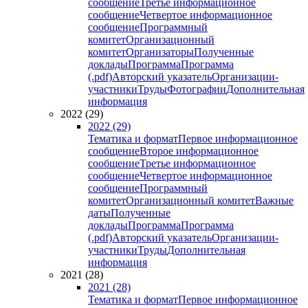
сообщение
Третье информационное
сообщение
Четвертое информационное
сообщение
Программный
комитет
Организационный
комитет
Организаторы
Полученные
доклады
Программа
Программа
(.pdf)
Авторский указатель
Организации-
участники
Труды
Фотографии
Дополнительная
информация
2022 (29)
2022 (29)
Тематика и формат
Первое информационное
сообщение
Второе информационное
сообщение
Третье информационное
сообщение
Четвертое информационное
сообщение
Программный
комитет
Организационный комитет
Важные
даты
Полученные
доклады
Программа
Программа
(.pdf)
Авторский указатель
Организации-
участники
Труды
Дополнительная
информация
2021 (28)
2021 (28)
Тематика и формат
Первое информационное