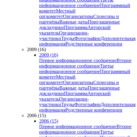
информационное сообщение
Программный
комитет
Местный
оргкомитет
Организаторы
Спонсоры и
партнёры
Важные даты
Приглашенные
докладчики
Программа
Авторский
указатель
Организации-
участники
Труды
Фотографии
Дополнительная
информация
Родственные конференции
2009 (16)
2009 (16)
Первое информационное сообщение
Второе
информационное сообщение
Третье
информационное сообщение
Программный
комитет
Местный
оргкомитет
Организаторы
Спонсоры и
партнёры
Важные даты
Приглашенные
докладчики
Программа
Авторский
указатель
Организации-
участники
Труды
Фотографии
Дополнительная
информация
Родственные конференции
2006 (15)
2006 (15)
Первое информационное сообщение
Второе
информационное сообщение
Третье