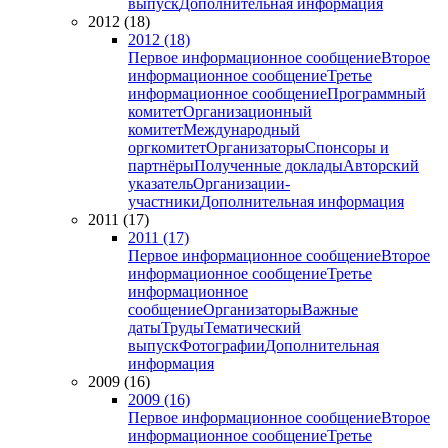
выпуск
Дополнительная информация
2012 (18)
2012 (18)
Первое информационное сообщение
Второе
информационное сообщение
Третье
информационное сообщение
Программный
комитет
Организационный
комитет
Международный
оргкомитет
Организаторы
Спонсоры и
партнёры
Полученные доклады
Авторский
указатель
Организации-
участники
Дополнительная информация
2011 (17)
2011 (17)
Первое информационное сообщение
Второе
информационное сообщение
Третье
информационное
сообщение
Организаторы
Важные
даты
Труды
Тематический
выпуск
Фотографии
Дополнительная
информация
2009 (16)
2009 (16)
Первое информационное сообщение
Второе
информационное сообщение
Третье