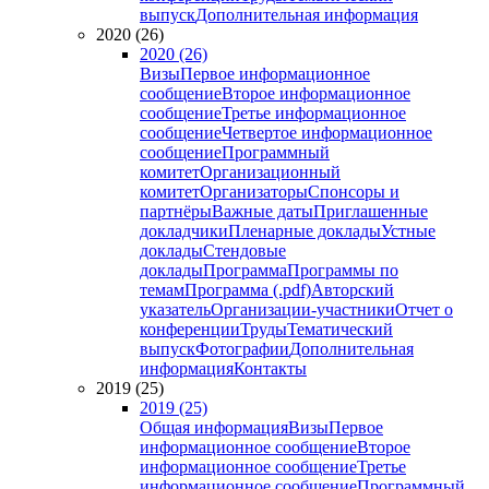
выпуск
Дополнительная информация
2020 (26)
2020 (26)
Визы
Первое информационное
сообщение
Второе информационное
сообщение
Третье информационное
сообщение
Четвертое информационное
сообщение
Программный
комитет
Организационный
комитет
Организаторы
Спонсоры и
партнёры
Важные даты
Приглашенные
докладчики
Пленарные доклады
Устные
доклады
Стендовые
доклады
Программа
Программы по
темам
Программа (.pdf)
Авторский
указатель
Организации-участники
Отчет о
конференции
Труды
Тематический
выпуск
Фотографии
Дополнительная
информация
Контакты
2019 (25)
2019 (25)
Общая информация
Визы
Первое
информационное сообщение
Второе
информационное сообщение
Третье
информационное сообщение
Программный