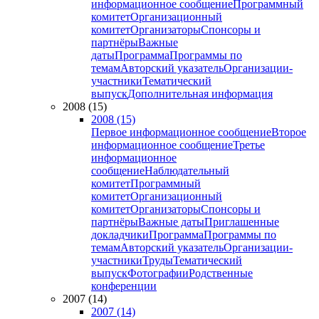
информационное сообщение
Программный
комитет
Организационный
комитет
Организаторы
Спонсоры и
партнёры
Важные
даты
Программа
Программы по
темам
Авторский указатель
Организации-
участники
Тематический
выпуск
Дополнительная информация
2008 (15)
2008 (15)
Первое информационное сообщение
Второе
информационное сообщение
Третье
информационное
сообщение
Наблюдательный
комитет
Программный
комитет
Организационный
комитет
Организаторы
Спонсоры и
партнёры
Важные даты
Приглашенные
докладчики
Программа
Программы по
темам
Авторский указатель
Организации-
участники
Труды
Тематический
выпуск
Фотографии
Родственные
конференции
2007 (14)
2007 (14)