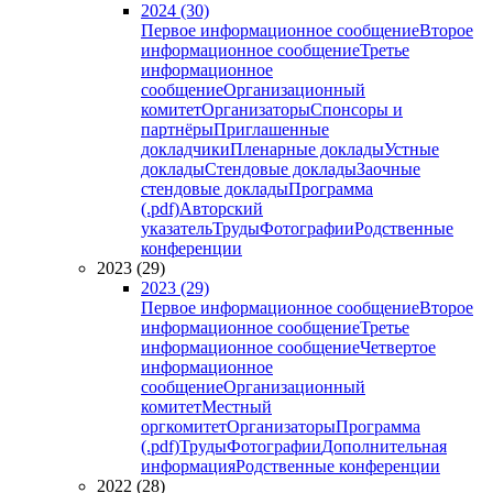
2024 (30)
Первое информационное сообщение
Второе
информационное сообщение
Третье
информационное
сообщение
Организационный
комитет
Организаторы
Спонсоры и
партнёры
Приглашенные
докладчики
Пленарные доклады
Устные
доклады
Стендовые доклады
Заочные
стендовые доклады
Программа
(.pdf)
Авторский
указатель
Труды
Фотографии
Родственные
конференции
2023 (29)
2023 (29)
Первое информационное сообщение
Второе
информационное сообщение
Третье
информационное сообщение
Четвертое
информационное
сообщение
Организационный
комитет
Местный
оргкомитет
Организаторы
Программа
(.pdf)
Труды
Фотографии
Дополнительная
информация
Родственные конференции
2022 (28)