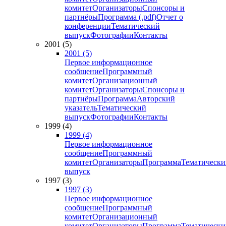
комитет
Организаторы
Спонсоры и
партнёры
Программа (.pdf)
Отчет о
конференции
Тематический
выпуск
Фотографии
Контакты
2001 (5)
2001 (5)
Первое информационное
сообщение
Программный
комитет
Организационный
комитет
Организаторы
Спонсоры и
партнёры
Программа
Авторский
указатель
Тематический
выпуск
Фотографии
Контакты
1999 (4)
1999 (4)
Первое информационное
сообщение
Программный
комитет
Организаторы
Программа
Тематически
выпуск
1997 (3)
1997 (3)
Первое информационное
сообщение
Программный
комитет
Организационный
комитет
Организаторы
Программа
Тематически