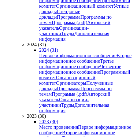
информационное сообщение
Программный
комитет
Организационный комитет
Устные
доклады
Стендовые
доклады
Программа
Программы по
темам
Программа (.pdf)
Авторский
указатель
Организации-
участники
Труды
Дополнительная
информация
2024 (31)
2024 (31)
Первое информационное сообщение
Второе
информационное сообщение
Третье
информационное сообщение
Четвертое
информационное сообщение
Программный
комитет
Организационный
комитет
Организаторы
Полученные
доклады
Программа
Программы по
темам
Программа (.pdf)
Авторский
указатель
Организации-
участники
Труды
Дополнительная
информация
2023 (30)
2023 (30)
Место проведения
Первое информационное
сообщение
Второе информационное