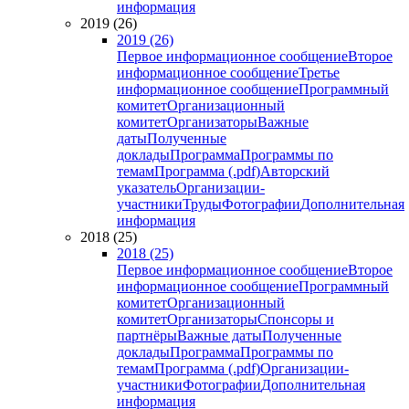
информация
2019 (26)
2019 (26)
Первое информационное сообщение
Второе
информационное сообщение
Третье
информационное сообщение
Программный
комитет
Организационный
комитет
Организаторы
Важные
даты
Полученные
доклады
Программа
Программы по
темам
Программа (.pdf)
Авторский
указатель
Организации-
участники
Труды
Фотографии
Дополнительная
информация
2018 (25)
2018 (25)
Первое информационное сообщение
Второе
информационное сообщение
Программный
комитет
Организационный
комитет
Организаторы
Спонсоры и
партнёры
Важные даты
Полученные
доклады
Программа
Программы по
темам
Программа (.pdf)
Организации-
участники
Фотографии
Дополнительная
информация