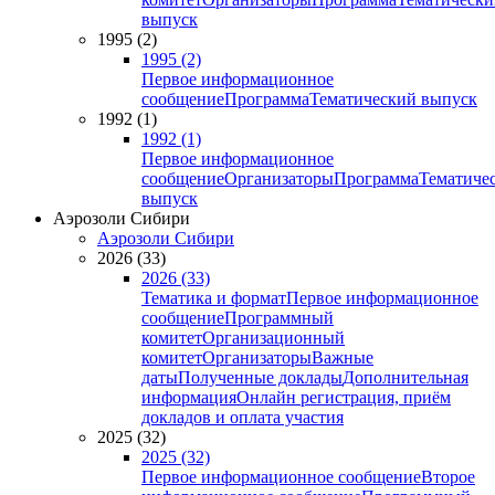
выпуск
1995 (2)
1995 (2)
Первое информационное
сообщение
Программа
Тематический выпуск
1992 (1)
1992 (1)
Первое информационное
сообщение
Организаторы
Программа
Тематиче
выпуск
Аэрозоли Сибири
Аэрозоли Сибири
2026 (33)
2026 (33)
Тематика и формат
Первое информационное
сообщение
Программный
комитет
Организационный
комитет
Организаторы
Важные
даты
Полученные доклады
Дополнительная
информация
Онлайн регистрация, приём
докладов и оплата участия
2025 (32)
2025 (32)
Первое информационное сообщение
Второе