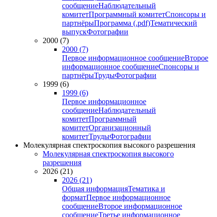
сообщение
Наблюдательный
комитет
Программный комитет
Спонсоры и
партнёры
Программа (.pdf)
Тематический
выпуск
Фотографии
2000 (7)
2000 (7)
Первое информационное сообщение
Второе
информационное сообщение
Спонсоры и
партнёры
Труды
Фотографии
1999 (6)
1999 (6)
Первое информационное
сообщение
Наблюдательный
комитет
Программный
комитет
Организационный
комитет
Труды
Фотографии
Молекулярная спектроскопия высокого разрешения
Молекулярная спектроскопия высокого
разрешения
2026 (21)
2026 (21)
Общая информация
Тематика и
формат
Первое информационное
сообщение
Второе информационное
сообщение
Третье информационное