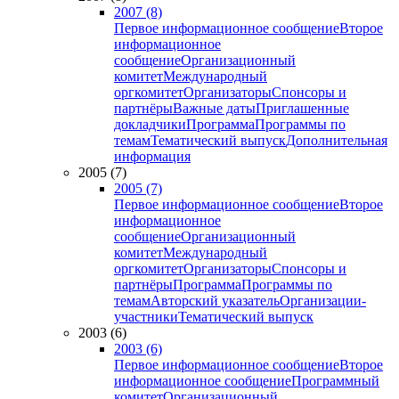
2007 (8)
Первое информационное сообщение
Второе
информационное
сообщение
Организационный
комитет
Международный
оргкомитет
Организаторы
Спонсоры и
партнёры
Важные даты
Приглашенные
докладчики
Программа
Программы по
темам
Тематический выпуск
Дополнительная
информация
2005 (7)
2005 (7)
Первое информационное сообщение
Второе
информационное
сообщение
Организационный
комитет
Международный
оргкомитет
Организаторы
Спонсоры и
партнёры
Программа
Программы по
темам
Авторский указатель
Организации-
участники
Тематический выпуск
2003 (6)
2003 (6)
Первое информационное сообщение
Второе
информационное сообщение
Программный
комитет
Организационный