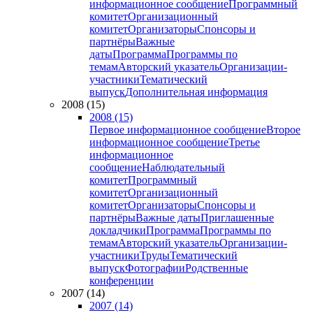
информационное сообщение
Программный
комитет
Организационный
комитет
Организаторы
Спонсоры и
партнёры
Важные
даты
Программа
Программы по
темам
Авторский указатель
Организации-
участники
Тематический
выпуск
Дополнительная информация
2008 (15)
2008 (15)
Первое информационное сообщение
Второе
информационное сообщение
Третье
информационное
сообщение
Наблюдательный
комитет
Программный
комитет
Организационный
комитет
Организаторы
Спонсоры и
партнёры
Важные даты
Приглашенные
докладчики
Программа
Программы по
темам
Авторский указатель
Организации-
участники
Труды
Тематический
выпуск
Фотографии
Родственные
конференции
2007 (14)
2007 (14)