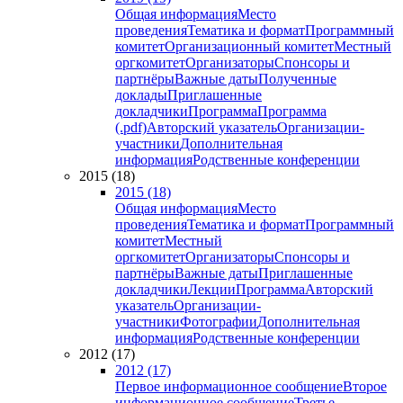
Общая информация
Место
проведения
Тематика и формат
Программный
комитет
Организационный комитет
Местный
оргкомитет
Организаторы
Спонсоры и
партнёры
Важные даты
Полученные
доклады
Приглашенные
докладчики
Программа
Программа
(.pdf)
Авторский указатель
Организации-
участники
Дополнительная
информация
Родственные конференции
2015 (18)
2015 (18)
Общая информация
Место
проведения
Тематика и формат
Программный
комитет
Местный
оргкомитет
Организаторы
Спонсоры и
партнёры
Важные даты
Приглашенные
докладчики
Лекции
Программа
Авторский
указатель
Организации-
участники
Фотографии
Дополнительная
информация
Родственные конференции
2012 (17)
2012 (17)
Первое информационное сообщение
Второе
информационное сообщение
Третье