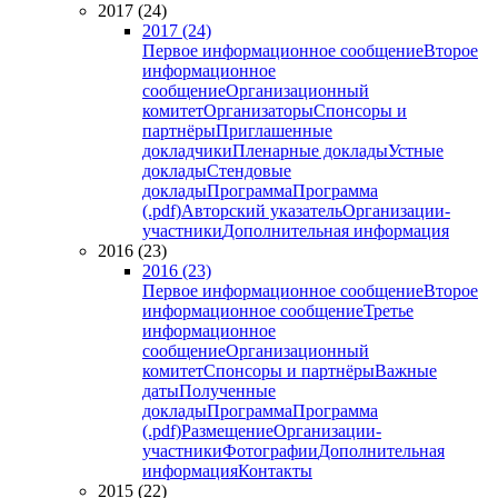
2017 (24)
2017 (24)
Первое информационное сообщение
Второе
информационное
сообщение
Организационный
комитет
Организаторы
Спонсоры и
партнёры
Приглашенные
докладчики
Пленарные доклады
Устные
доклады
Стендовые
доклады
Программа
Программа
(.pdf)
Авторский указатель
Организации-
участники
Дополнительная информация
2016 (23)
2016 (23)
Первое информационное сообщение
Второе
информационное сообщение
Третье
информационное
сообщение
Организационный
комитет
Спонсоры и партнёры
Важные
даты
Полученные
доклады
Программа
Программа
(.pdf)
Размещение
Организации-
участники
Фотографии
Дополнительная
информация
Контакты
2015 (22)