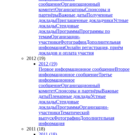
сообщение
Организационный
комитет
Организаторы
Спонсоры и
партнёры
Важные даты
Полученные
доклады
Приглашенные докладчики
Устные
доклады
Стендовые
доклады
Программа
Программы по
темам
Организации-
участники
Фотографии
Дополнительная
информация
Онлайн регистрация, приём
докладов и оплата участия
2012 (19)
2012 (19)
Первое информационное сообщение
Второе
информационное сообщение
Третье
информационное
сообщение
Организационный
комитет
Спонсоры и партнёры
Важные
даты
Пленарные доклады
Устные
доклады
Стендовые
доклады
Программа
Организации-
участники
Тематический
выпуск
Фотографии
Дополнительная
информация
2011 (18)
2011 (18)