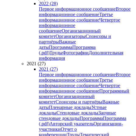
2022 (28)
Первое информационное сообщение
Второе
информационное сообщение
Третье
информационное сообщение
Четвертое
информационное
сообщение
Организационный
комитет
Организаторы
Спонсоры и
партнёры
Важные
даты
Программа
Программа
(.pdf)
Труды
Фотографии
Дополнительная
информация
2021 (27)
2021 (27)
Первое информационное сообщение
Второе
информационное сообщение
Третье
информационное сообщение
Четвертое
информационное сообщение
Программный
комитет
Организационный
комитет
Спонсоры и партнёры
Важные
даты
Пленарные доклады
Устные
доклады
Стендовые доклады
Заочные
стендовые доклады
Программа
Программа
(.pdf)
Авторский указатель
Организации-
участники
Отчет о
конференции
Труды
Тематический