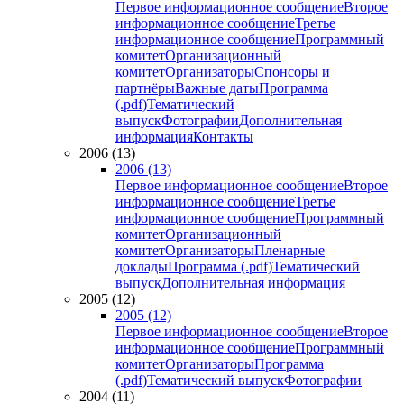
Первое информационное сообщение
Второе
информационное сообщение
Третье
информационное сообщение
Программный
комитет
Организационный
комитет
Организаторы
Спонсоры и
партнёры
Важные даты
Программа
(.pdf)
Тематический
выпуск
Фотографии
Дополнительная
информация
Контакты
2006 (13)
2006 (13)
Первое информационное сообщение
Второе
информационное сообщение
Третье
информационное сообщение
Программный
комитет
Организационный
комитет
Организаторы
Пленарные
доклады
Программа (.pdf)
Тематический
выпуск
Дополнительная информация
2005 (12)
2005 (12)
Первое информационное сообщение
Второе
информационное сообщение
Программный
комитет
Организаторы
Программа
(.pdf)
Тематический выпуск
Фотографии
2004 (11)