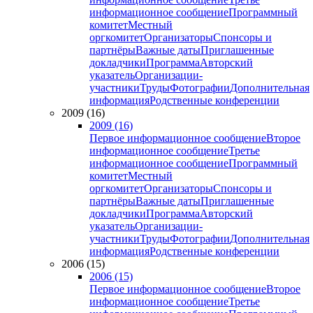
информационное сообщение
Программный
комитет
Местный
оргкомитет
Организаторы
Спонсоры и
партнёры
Важные даты
Приглашенные
докладчики
Программа
Авторский
указатель
Организации-
участники
Труды
Фотографии
Дополнительная
информация
Родственные конференции
2009 (16)
2009 (16)
Первое информационное сообщение
Второе
информационное сообщение
Третье
информационное сообщение
Программный
комитет
Местный
оргкомитет
Организаторы
Спонсоры и
партнёры
Важные даты
Приглашенные
докладчики
Программа
Авторский
указатель
Организации-
участники
Труды
Фотографии
Дополнительная
информация
Родственные конференции
2006 (15)
2006 (15)
Первое информационное сообщение
Второе
информационное сообщение
Третье