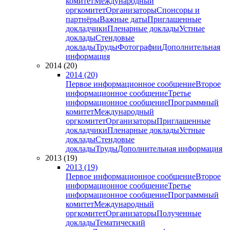
комитет
Международный
оргкомитет
Организаторы
Спонсоры и
партнёры
Важные даты
Приглашенные
докладчики
Пленарные доклады
Устные
доклады
Стендовые
доклады
Труды
Фотографии
Дополнительная
информация
2014 (20)
2014 (20)
Первое информационное сообщение
Второе
информационное сообщение
Третье
информационное сообщение
Программный
комитет
Международный
оргкомитет
Организаторы
Приглашенные
докладчики
Пленарные доклады
Устные
доклады
Стендовые
доклады
Труды
Дополнительная информация
2013 (19)
2013 (19)
Первое информационное сообщение
Второе
информационное сообщение
Третье
информационное сообщение
Программный
комитет
Международный
оргкомитет
Организаторы
Полученные
доклады
Тематический