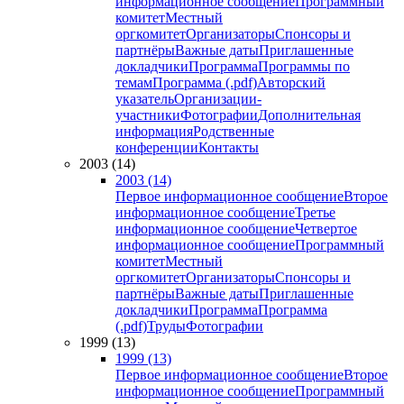
информационное сообщение
Программный
комитет
Местный
оргкомитет
Организаторы
Спонсоры и
партнёры
Важные даты
Приглашенные
докладчики
Программа
Программы по
темам
Программа (.pdf)
Авторский
указатель
Организации-
участники
Фотографии
Дополнительная
информация
Родственные
конференции
Контакты
2003 (14)
2003 (14)
Первое информационное сообщение
Второе
информационное сообщение
Третье
информационное сообщение
Четвертое
информационное сообщение
Программный
комитет
Местный
оргкомитет
Организаторы
Спонсоры и
партнёры
Важные даты
Приглашенные
докладчики
Программа
Программа
(.pdf)
Труды
Фотографии
1999 (13)
1999 (13)
Первое информационное сообщение
Второе
информационное сообщение
Программный