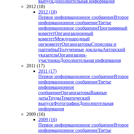
выпуск
Дополнительная информация
2012 (18)
2012 (18)
Первое информационное сообщение
Второе
информационное сообщение
Третье
информационное сообщение
Программный
комитет
Организационный
комитет
Международный
оргкомитет
Организаторы
Спонсоры и
партнёры
Полученные доклады
Авторский
указатель
Организации-
участники
Дополнительная информация
2011 (17)
2011 (17)
Первое информационное сообщение
Второе
информационное сообщение
Третье
информационное
сообщение
Организаторы
Важные
даты
Труды
Тематический
выпуск
Фотографии
Дополнительная
информация
2009 (16)
2009 (16)
Первое информационное сообщение
Второе
информационное сообщение
Третье