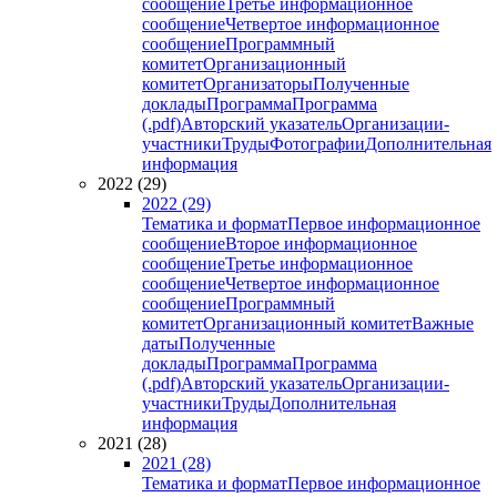
сообщение
Третье информационное
сообщение
Четвертое информационное
сообщение
Программный
комитет
Организационный
комитет
Организаторы
Полученные
доклады
Программа
Программа
(.pdf)
Авторский указатель
Организации-
участники
Труды
Фотографии
Дополнительная
информация
2022 (29)
2022 (29)
Тематика и формат
Первое информационное
сообщение
Второе информационное
сообщение
Третье информационное
сообщение
Четвертое информационное
сообщение
Программный
комитет
Организационный комитет
Важные
даты
Полученные
доклады
Программа
Программа
(.pdf)
Авторский указатель
Организации-
участники
Труды
Дополнительная
информация
2021 (28)
2021 (28)
Тематика и формат
Первое информационное