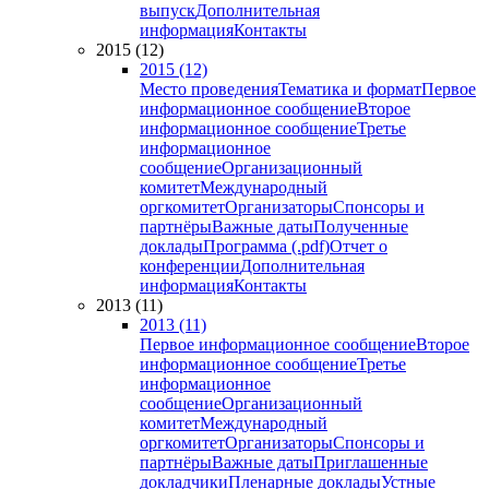
выпуск
Дополнительная
информация
Контакты
2015 (12)
2015 (12)
Место проведения
Тематика и формат
Первое
информационное сообщение
Второе
информационное сообщение
Третье
информационное
сообщение
Организационный
комитет
Международный
оргкомитет
Организаторы
Спонсоры и
партнёры
Важные даты
Полученные
доклады
Программа (.pdf)
Отчет о
конференции
Дополнительная
информация
Контакты
2013 (11)
2013 (11)
Первое информационное сообщение
Второе
информационное сообщение
Третье
информационное
сообщение
Организационный
комитет
Международный
оргкомитет
Организаторы
Спонсоры и
партнёры
Важные даты
Приглашенные
докладчики
Пленарные доклады
Устные