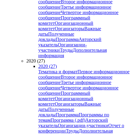
сообщение
Второе информационное
сообщение
Третье информационное
сообщение
Четвертое информационное
сообщение
Программный
комитет
Организационный
комитет
Организаторы
Важные
даты
Полученные
доклады
Программа
Авторский
указатель
Организации-
участники
Труды
Дополнительная
информация
2020 (27)
2020 (27)
Тематика и формат
Первое информационное
сообщение
Второе информационное
сообщение
Третье информационное
сообщение
Четвертое информационное
сообщение
Программный
комитет
Организационный
комитет
Организаторы
Важные
даты
Полученные
доклады
Программа
Программы по
темам
Программа (.pdf)
Авторский
указатель
Организации-участники
Отчет о
конференции
Труды
Дополнительная