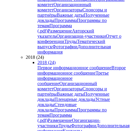
комитет
Организационный
комитет
Организаторы
Спонсоры и
партнёры
Важные даты
Полученные
доклады
Программа
Программы по
темам
Программа
(.pdf)
Размещение
Авторский
указатель
Организации-участники
Отчет о
конференции
Труды
Тематический
выпуск
Фотографии
Дополнительная
информация
2018 (24)
2018 (24)
Первое информационное сообщение
Второе
информационное сообщение
Третье
информационное
сообщение
Организационный
комитет
Организаторы
Спонсоры и
партнёры
Важные даты
Полученные
доклады
Пленарные доклады
Устные
доклады
Стендовые
доклады
Программа
Программы по
темам
Программа
(.pdf)
Размещение
Организации-
участники
Труды
Фотографии
Дополнительная
информация
Контакты