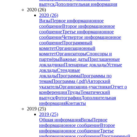
выпуск
Дополнительная информация
2020 (26)
2020 (26)
Визы
Первое информационное
сообщение
Второе информационное
сообщение
Третье информационное
сообщение
Четвертое информационное
сообщение
Программный
комитет
Организационный
комитет
Организаторы
Спонсоры и
партнёры
Важные даты
Приглашенные
докладчики
Пленарные доклады
Устные
доклады
Стендовые
доклады
Программа
Программы по
темам
Программа (.pdf)
Авторский
указатель
Организации-участники
Отчет о
конференции
Труды
Тематический
выпуск
Фотографии
Дополнительная
информация
Контакты
2019 (25)
2019 (25)
Общая информация
Визы
Первое
информационное сообщение
Второе
информационное сообщение
Третье
информационное сообщение
Программный