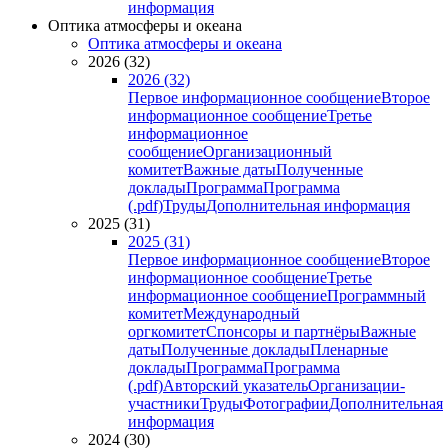
информация
Оптика атмосферы и океана
Оптика атмосферы и океана
2026 (32)
2026 (32)
Первое информационное сообщение
Второе
информационное сообщение
Третье
информационное
сообщение
Организационный
комитет
Важные даты
Полученные
доклады
Программа
Программа
(.pdf)
Труды
Дополнительная информация
2025 (31)
2025 (31)
Первое информационное сообщение
Второе
информационное сообщение
Третье
информационное сообщение
Программный
комитет
Международный
оргкомитет
Спонсоры и партнёры
Важные
даты
Полученные доклады
Пленарные
доклады
Программа
Программа
(.pdf)
Авторский указатель
Организации-
участники
Труды
Фотографии
Дополнительная
информация
2024 (30)