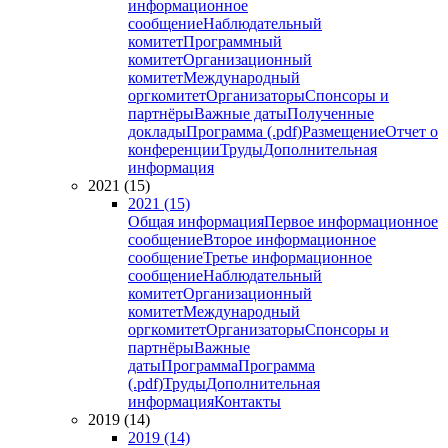
информационное
сообщение
Наблюдательный
комитет
Программный
комитет
Организационный
комитет
Международный
оргкомитет
Организаторы
Спонсоры и
партнёры
Важные даты
Полученные
доклады
Программа (.pdf)
Размещение
Отчет о
конференции
Труды
Дополнительная
информация
2021 (15)
2021 (15)
Общая информация
Первое информационное
сообщение
Второе информационное
сообщение
Третье информационное
сообщение
Наблюдательный
комитет
Организационный
комитет
Международный
оргкомитет
Организаторы
Спонсоры и
партнёры
Важные
даты
Программа
Программа
(.pdf)
Труды
Дополнительная
информация
Контакты
2019 (14)
2019 (14)