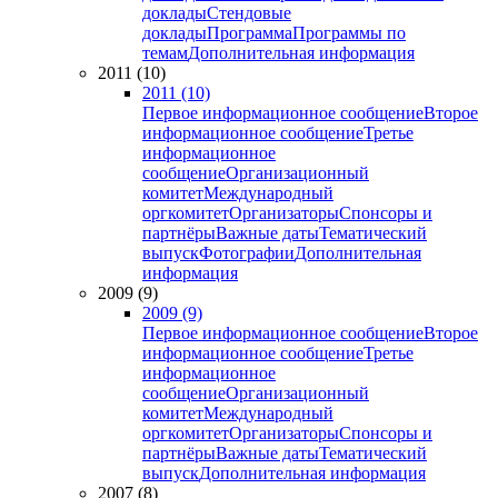
доклады
Стендовые
доклады
Программа
Программы по
темам
Дополнительная информация
2011 (10)
2011 (10)
Первое информационное сообщение
Второе
информационное сообщение
Третье
информационное
сообщение
Организационный
комитет
Международный
оргкомитет
Организаторы
Спонсоры и
партнёры
Важные даты
Тематический
выпуск
Фотографии
Дополнительная
информация
2009 (9)
2009 (9)
Первое информационное сообщение
Второе
информационное сообщение
Третье
информационное
сообщение
Организационный
комитет
Международный
оргкомитет
Организаторы
Спонсоры и
партнёры
Важные даты
Тематический
выпуск
Дополнительная информация
2007 (8)