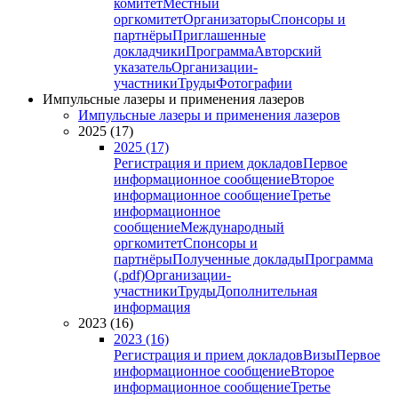
комитет
Местный
оргкомитет
Организаторы
Спонсоры и
партнёры
Приглашенные
докладчики
Программа
Авторский
указатель
Организации-
участники
Труды
Фотографии
Импульсные лазеры и применения лазеров
Импульсные лазеры и применения лазеров
2025 (17)
2025 (17)
Регистрация и прием докладов
Первое
информационное сообщение
Второе
информационное сообщение
Третье
информационное
сообщение
Международный
оргкомитет
Спонсоры и
партнёры
Полученные доклады
Программа
(.pdf)
Организации-
участники
Труды
Дополнительная
информация
2023 (16)
2023 (16)
Регистрация и прием докладов
Визы
Первое
информационное сообщение
Второе
информационное сообщение
Третье