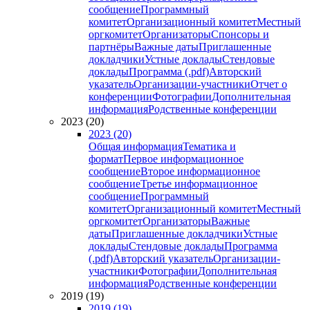
сообщение
Программный
комитет
Организационный комитет
Местный
оргкомитет
Организаторы
Спонсоры и
партнёры
Важные даты
Приглашенные
докладчики
Устные доклады
Стендовые
доклады
Программа (.pdf)
Авторский
указатель
Организации-участники
Отчет о
конференции
Фотографии
Дополнительная
информация
Родственные конференции
2023 (20)
2023 (20)
Общая информация
Тематика и
формат
Первое информационное
сообщение
Второе информационное
сообщение
Третье информационное
сообщение
Программный
комитет
Организационный комитет
Местный
оргкомитет
Организаторы
Важные
даты
Приглашенные докладчики
Устные
доклады
Стендовые доклады
Программа
(.pdf)
Авторский указатель
Организации-
участники
Фотографии
Дополнительная
информация
Родственные конференции
2019 (19)
2019 (19)