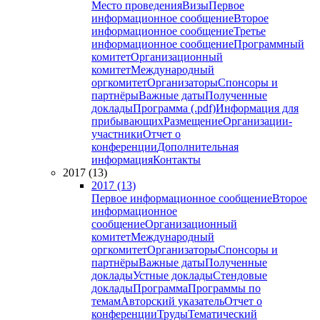
Место проведения
Визы
Первое
информационное сообщение
Второе
информационное сообщение
Третье
информационное сообщение
Программный
комитет
Организационный
комитет
Международный
оргкомитет
Организаторы
Спонсоры и
партнёры
Важные даты
Полученные
доклады
Программа (.pdf)
Информация для
прибывающих
Размещение
Организации-
участники
Отчет о
конференции
Дополнительная
информация
Контакты
2017 (13)
2017 (13)
Первое информационное сообщение
Второе
информационное
сообщение
Организационный
комитет
Международный
оргкомитет
Организаторы
Спонсоры и
партнёры
Важные даты
Полученные
доклады
Устные доклады
Стендовые
доклады
Программа
Программы по
темам
Авторский указатель
Отчет о
конференции
Труды
Тематический