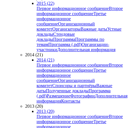
2015 (22)
Первое информационное сообщение
Второе
информационное сообщение
Третье
информационное
сообщение
Организационный
комитет
Организаторы
Важные даты
Устные
доклады
Стендовые
доклады
Программа
Программы по
темам
Программа (.pdf)
Организации-
участники
Дополнительная информация
2014 (21)
2014 (21)
Первое информационное сообщение
Второе
информационное сообщение
Третье
информационное
сообщение
Организационный
комитет
Спонсоры и партнёры
Важные
даты
Полученные доклады
Программа
(.pdf)
Размещение
Фотографии
Дополнительная
информация
Контакты
2013 (20)
2013 (20)
Первое информационное сообщение
Второе
информационное сообщение
Третье
информационное